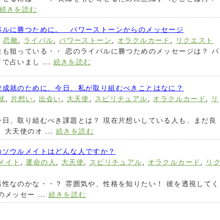
続きを読む
バルに勝つために。 パワーストーンからのメッセージ
,
恋敵
,
ライバル
,
パワーストーン
,
オラクルカード
,
リクエスト
も狙っている・・ 恋のライバルに勝つためのメッセージは？ パ
占いまし ...
続きを読む
愛成就のために、今日、私が取り組むべきことはなに？
就
,
片想い
,
出会い
,
大天使
,
スピリチュアル
,
オラクルカード
,
リ
今日、取り組むべき課題とは？ 現在片想いしている人も、まだ良
大天使のオ ...
続きを読む
のソウルメイトはどんな人ですか？
メイト
,
運命の人
,
大天使
,
スピリチュアル
,
オラクルカード
,
リ
性なのかな・・？ 雰囲気や、性格を知りたい！ 彼を透視してく
メッセー ...
続きを読む