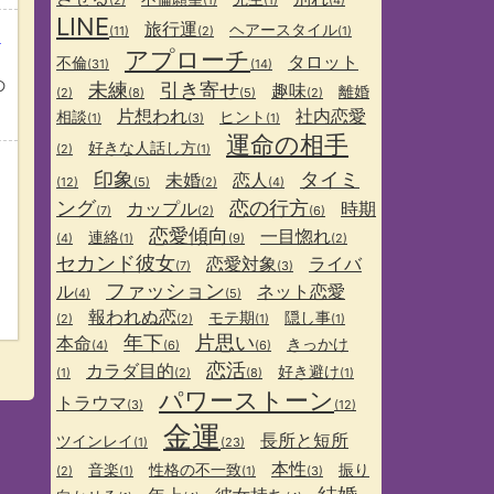
(2)
(1)
(1)
(4)
LINE
旅行運
ヘアースタイル
(11)
(2)
(1)
？
アプローチ
タロット
不倫
(31)
(14)
の
未練
引き寄せ
趣味
離婚
(2)
(8)
(5)
(2)
片想われ
社内恋愛
相談
ヒント
(1)
(3)
(1)
運命の相手
好きな人話し方
(2)
(1)
印象
タイミ
未婚
恋人
(12)
(5)
(2)
(4)
ング
恋の行方
カップル
時期
(7)
(2)
(6)
恋愛傾向
一目惚れ
連絡
(4)
(1)
(9)
(2)
セカンド彼女
恋愛対象
ライバ
(7)
(3)
ファッション
ル
ネット恋愛
(4)
(5)
報われぬ恋
モテ期
隠し事
(2)
(2)
(1)
(1)
年下
片思い
本命
きっかけ
(4)
(6)
(6)
恋活
カラダ目的
好き避け
(1)
(2)
(8)
(1)
パワーストーン
トラウマ
(3)
(12)
金運
長所と短所
ツインレイ
(1)
(23)
本性
音楽
性格の不一致
振り
(2)
(1)
(1)
(3)