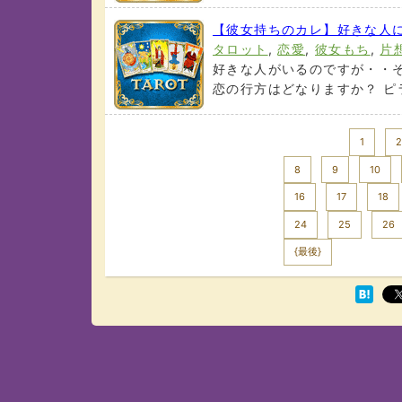
【彼女持ちのカレ】好きな人に
タロット
,
恋愛
,
彼女もち
,
片
好きな人がいるのですが・・そ
恋の行方はどなりますか？ ピラ
<< Prev
1
2
8
9
10
16
17
18
24
25
26
Next >>
{最後}