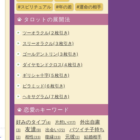
#スピリチュアル
#年の差
#運命の相手
タロットの展開法
ツーオラクル(２枚引き)
スリーオラクル(３枚引き)
ゴールデントリン(３枚引き)
ダイヤモンドクロス(４枚引き)
ギリシャ十字(５枚引き)
ピラミッド(６枚引き)
ヘキサグラム(７枚引き)
恋愛
キーワード
の
好みのタイプ
外出自粛
片想い
(4)
(117)
友達
バツイチ子持ち
出会い
(3)
(9)
(72)
？
元彼
相性
復縁
結婚相手
(2)
(33)
(33)
(2)