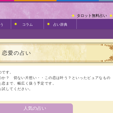
タロット無料占い
う
コラム
占い辞典
恋愛の占い
のです。
のか？ 切ない片想い・・この恋は叶う？といったピュアなもの
た恋まで、幅広く扱う予定です。
を試してください。
人気の占い