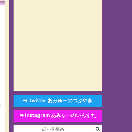
た
➡️ Twitter あみゅーのつぶやき
の
➡️ Instagram あみゅーのいんすた
,