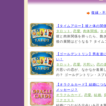
復縁・不
【タイムアロー】彼と体の関
タロット
,
恋愛
,
肉体関係
,
タ
彼と肉体関係を持ったら、飽
後の展開はどうなる？ タイムアロ
【ゴールデントリン】男友達
い！
タロット
,
恋愛
,
片想い
,
恋の
片思いの恋が、なかなか進展
の？ ゴールデントリン・スプレッ
【オラクルカード】結婚につ
メッセージ？
オラクルカード
,
恋愛
,
結婚
,
リクエスト
結婚につながる出会いを引き