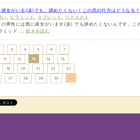
彼女がいる(涙)でも、諦めたくない！この恋の行方はどうなる
想い
,
ピラミッド
,
スプレッド
,
リクエスト
の男性には既に彼女がいます(涙) でも諦めたくないんです。こ
ミッド ...
続きを読む
3
4
5
6
7
13
11
12
14
15
19
20
21
22
23
....
27
28
29
30