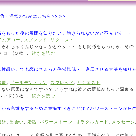
倫・浮気の悩みはこちら>> >>
係をもった後の展開を知りたい。飽きられないかと不安です・・
イムアロー
,
スプレッド
,
リクエスト
きられちゃうんじゃないかと不安・・ もし関係をもったら、その
ー(３枚 ...
続きを読む
に片想い。でも恋はちょっと停滞気味・・進展させる方法を知り
進展
,
ゴールデントリン
,
スプレッド
,
リクエスト
しない原因はなんですか？ どうすれば彼との関係がもっと深まる
ド(３枚 ...
続きを読む
ながる恋愛をするために意識すべきことは？パワーストーンから
良縁
,
出会い
,
婚活
,
パワーストーン
,
オラクルカード
,
メッセージ
寄せるには・・？ 良縁を引き寄せるために意識すべきことは何？