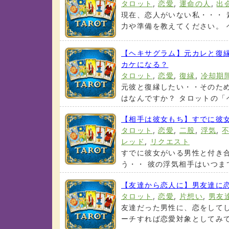
タロット
,
恋愛
,
運命の人
,
出
現在、恋人がいない私・・・ 
力や準備を教えてください。 ヘ
【ヘキサグラム】元カレと復
カケになる？
タロット
,
恋愛
,
復縁
,
冷却期
元彼と復縁したい・・そのた
はなんですか？ タロットの「ヘ
【相手は彼女もち】すでに彼
タロット
,
恋愛
,
二股
,
浮気
,
レッド
,
リクエスト
すでに彼女がいる男性と付き
う・・ 彼の浮気相手はいつまで
【友達から恋人に】男友達に
タロット
,
恋愛
,
片想い
,
男友
友達だった男性に、恋をしてし
ーチすれば恋愛対象としてみてく