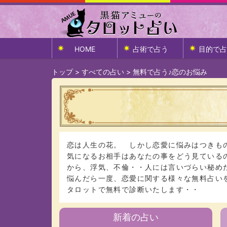
HOME
占術で占う
目的で占
トップ
>
すべての占い
>
無料で占う♪恋のお悩み
恋は人生の花。 しかし恋愛に悩みはつきも
気になるお相手はあなたの事をどう見ている
から、浮気、不倫・・人には言いづらい秘め
悩んだら一度、恋愛に関する様々な無料占い
タロットで無料で診断いたします・・
新着の占い