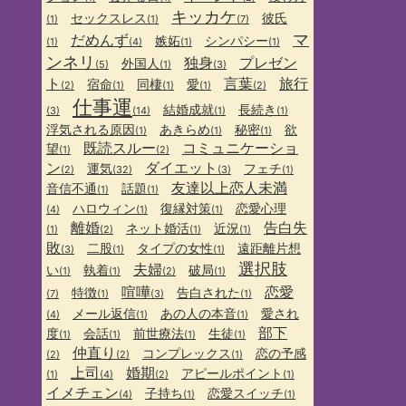
キッカケ
セックスレス
彼氏
(1)
(1)
(7)
マ
だめんず
嫉妬
シンパシー
(1)
(4)
(1)
(1)
ンネリ
独身
プレゼン
外国人
(5)
(1)
(3)
ト
言葉
旅行
宿命
同棲
愛
(2)
(1)
(1)
(1)
(2)
仕事運
結婚成就
長続き
(3)
(14)
(1)
(1)
浮気される原因
あきらめ
秘密
欲
(1)
(1)
(1)
既読スルー
コミュニケーショ
望
(1)
(2)
ン
ダイエット
運気
フェチ
(2)
(32)
(3)
(1)
友達以上恋人未満
音信不通
話題
(1)
(1)
ハロウィン
復縁対策
恋愛心理
(4)
(1)
(1)
離婚
告白失
ネット婚活
近況
(1)
(2)
(1)
(1)
敗
二股
タイプの女性
遠距離片想
(3)
(1)
(1)
選択肢
夫婦
い
執着
破局
(1)
(1)
(2)
(1)
喧嘩
恋愛
特徴
告白された
(7)
(1)
(3)
(1)
メール返信
あの人の本音
愛され
(4)
(1)
(1)
部下
度
会話
前世療法
生徒
(1)
(1)
(1)
(1)
仲直り
コンプレックス
恋の予感
(2)
(2)
(1)
上司
婚期
アピールポイント
(1)
(4)
(2)
(1)
イメチェン
子持ち
恋愛スイッチ
(4)
(1)
(1)