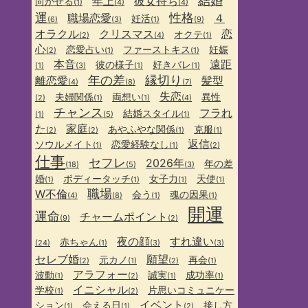
結婚
年上
彼女持ち
向かせる
(1)
(4)
(4)
運
性格
職場恋愛
４
妊活
(6)
(3)
(1)
(9)
オラクル
クリスマス
恋
オクテ
(2)
(4)
(1)
心
恋愛占い
ファーストキス
妊娠
(2)
(1)
(1)
本音
遠距
彼の様子
好きバレ
(1)
(3)
(1)
(1)
年の差
縁切り
離恋愛
髪型
(4)
(8)
(7)
失恋
夫婦関係
両想い
異性
(2)
(1)
(1)
(4)
チャンス
フラれ
結婚スタイル
(1)
(5)
(1)
た
家庭
あやふやな関係
克服
(2)
(2)
(1)
(1)
返信
ソウルメイト
恋愛経験なし
(1)
(1)
(2)
仕事
セフレ
2026年
年の差
(18)
(5)
(3)
婚
ボディータッチ
女子力
天使
(1)
(1)
(1)
(1)
職場
W不倫
会う
魂の因果
(4)
(8)
(1)
(1)
開運
運命
チャームポイント
(9)
(2)
夜の顔
すれ違い
赤ちゃん
(24)
(1)
(3)
(3)
セレブ婚
願望
元カノ
再会
(2)
(1)
(2)
(1)
アラフォー
波動
誠実
成功率
(1)
(2)
(1)
(1)
イニシャル
学校
片思いコミュニケー
(1)
(2)
イベント
ション
会える日
接し方
(1)
(1)
(2)