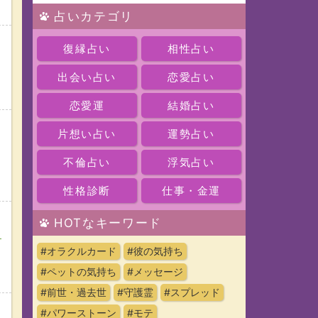
占いカテゴリ
復縁占い
相性占い
出会い占い
恋愛占い
恋愛運
結婚占い
片想い占い
運勢占い
不倫占い
浮気占い
性格診断
仕事・金運
HOTなキーワード
ク
#オラクルカード
#彼の気持ち
#ペットの気持ち
#メッセージ
#前世・過去世
#守護霊
#スプレッド
#パワーストーン
#モテ