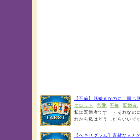
【不倫】既婚者なのに、同じ
タロット
,
恋愛
,
不倫
,
既婚者
私は既婚者です・・それなのに
れから私はどうしたらいいですか
【ヘキサグラム】素敵な人と