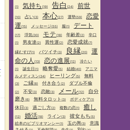
告白
気持ち
前世
(1)
(19)
(24)
本心
恋愛
占い
運勢
(10)
(3)
(27)
(59)
運
デート
メッセージ
服
(15)
(55)
(1)
モテ
年齢差
浮気
辛口
(17)
(30)
(18)
(2)
恋愛成就
男友達
異性運
(1)
(2)
(2)
(7)
良縁
運
バツイチ
縁むすび
(1)
(3)
(20)
命の人
恋の進展
冷たい
(13)
(12)
？
略奪愛
誕生日
結婚
アニマ
(1)
(1)
(5)
(40)
プ
ヒーリング
無料
ルメディスン
(34)
(5)
ご縁
付き合う
ダブル不倫
(3)
(8)
(2)
メール
自分
不安
恋敵
(2)
(3)
(3)
(12)
磨き
無料タロット
ボディケア
(6)
(3)
(1)
癒し
休日
過ごし方
複数の恋
(3)
(2)
(1)
婚活
彼女もち
ライン
(12)
(18)
(3)
(5)
玉の輿
意識
絵本のビブリオマンシー
(1)
(3)
させる
別れ
不倫願望
先生