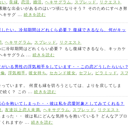
会い
,
良縁
,
恋活
,
婚活
,
ヘキサグラム
,
スプレッド
,
リクエスト
素敵な出会いがあるのはいつ頃になりそう？ そのためにすべき努
キサグ ...
続きを読む
縁したい。冷却期間はどれくら必要？ 復縁できるなら、何がキッ
間
,
ヘキサグラム
,
スプレッド
,
リクエスト
めに冷却期間はどれくらい必要？ もし復縁できるなら、キッカケ
キサグラム ...
続きを読む
女がいる男性の浮気相手をしています・・この恋どうしたらいい
不倫
,
浮気相手
,
彼女持ち
,
セカンド彼女
,
セフレ
,
ピラミッド
,
ス
合っています。 何度も縁を切ろうとしては、よりを戻してしま
続く？ この ...
続きを読む
恋心を抱いてしまった・・彼は私を恋愛対象としてみてくれる？
達
,
友達以上恋人未満
,
ヘキサグラム
,
スプレッド
,
リクエスト
まった・・ 彼は私にどんな気持ちを抱いている？ どんなアプロ
れますか ...
続きを読む