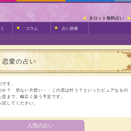
タロット無料占い
う
コラム
占い辞典
恋愛の占い
のです。
のか？ 切ない片想い・・この恋は叶う？といったピュアなもの
た恋まで、幅広く扱う予定です。
を試してください。
人気の占い