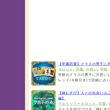
【学園恋愛】クラスの男子に
タロット
,
恋愛
,
片想い
,
学校
学校のクラスの男子に片思いし
レッド(６枚引き)で詳細に占いま
【縁むすび】人との出会いはご
編】
ケルトツリータロット
,
恋愛
,
人と人を結びつける「縁むす