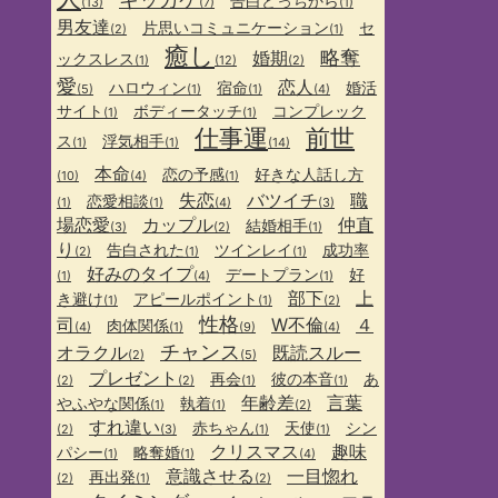
告白どっちから
(13)
(7)
(1)
男友達
片思いコミュニケーション
セ
(2)
(1)
癒し
略奪
婚期
ックスレス
(1)
(12)
(2)
愛
恋人
ハロウィン
宿命
婚活
(5)
(1)
(1)
(4)
サイト
ボディータッチ
コンプレック
(1)
(1)
仕事運
前世
ス
浮気相手
(1)
(1)
(14)
本命
恋の予感
好きな人話し方
(10)
(4)
(1)
失恋
バツイチ
職
恋愛相談
(1)
(1)
(4)
(3)
場恋愛
カップル
仲直
結婚相手
(3)
(2)
(1)
り
告白された
ツインレイ
成功率
(2)
(1)
(1)
好みのタイプ
デートプラン
好
(1)
(4)
(1)
部下
上
き避け
アピールポイント
(1)
(1)
(2)
性格
司
W不倫
４
肉体関係
(4)
(1)
(9)
(4)
チャンス
オラクル
既読スルー
(2)
(5)
プレゼント
再会
彼の本音
あ
(2)
(2)
(1)
(1)
年齢差
言葉
やふやな関係
執着
(1)
(1)
(2)
すれ違い
赤ちゃん
天使
シン
(2)
(3)
(1)
(1)
クリスマス
趣味
パシー
略奪婚
(1)
(1)
(4)
意識させる
一目惚れ
再出発
(2)
(1)
(2)