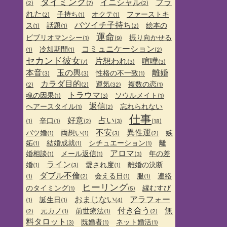
タイミング
イニシャル
フラ
(2)
(7)
(2)
れた
子持ち
オクテ
ファーストキ
(2)
(1)
(1)
バツイチ子持ち
ス
話題
絵本の
(1)
(1)
(2)
運命
ビブリオマンシー
振り向かせる
(1)
(9)
コミュニケーション
冷却期間
(1)
(1)
(2)
セカンド彼女
片想われ
喧嘩
(7)
(3)
(3)
本音
玉の輿
離婚
性格の不一致
(3)
(3)
(1)
カラダ目的
運気
複数の恋
(2)
(2)
(32)
(1)
トラウマ
魂の因果
ソウルメイト
(1)
(3)
(1)
返信
ヘアースタイル
忘れられない
(1)
(2)
仕事
好意
占い
辛口
(1)
(1)
(2)
(3)
(18)
不安
異性運
バツ婚
両想い
嫉
(1)
(1)
(3)
(2)
妬
結婚成就
シチュエーション
離
(1)
(1)
(1)
アロマ
婚相談
メール返信
年の差
(1)
(1)
(3)
ライン
婚
愛され度
離婚の決断
(1)
(3)
(1)
ダブル不倫
会える日
服
連絡
(1)
(2)
(1)
(1)
ヒーリング
のタイミング
縁むすび
(1)
(5)
おまじない
アラフォー
誕生日
(1)
(1)
(4)
付き合う
無
元カノ
前世療法
(2)
(1)
(1)
(2)
料タロット
既婚者
ネット婚活
(3)
(1)
(1)