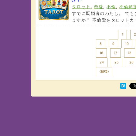
タロット
,
恋愛
,
不倫
,
不倫願
すでに既婚者のわたし。 でも
ますか？ 不倫愛をタロットカー
<< Prev
1
2
8
9
10
16
17
18
24
25
26
Next >>
{最後}