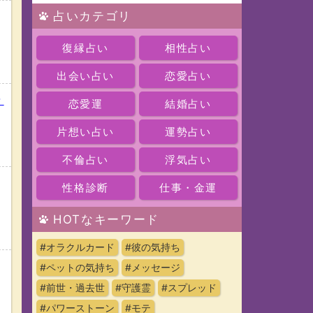
占いカテゴリ
復縁占い
相性占い
出会い占い
恋愛占い
？
恋愛運
結婚占い
片想い占い
運勢占い
不倫占い
浮気占い
性格診断
仕事・金運
HOTなキーワード
#オラクルカード
#彼の気持ち
#ペットの気持ち
#メッセージ
#前世・過去世
#守護霊
#スプレッド
#パワーストーン
#モテ