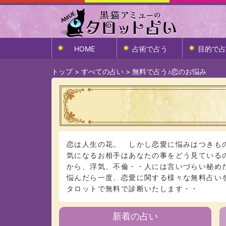
HOME
占術で占う
目的で占
トップ
>
すべての占い
>
無料で占う♪恋のお悩み
恋は人生の花。 しかし恋愛に悩みはつきも
気になるお相手はあなたの事をどう見ている
から、浮気、不倫・・人には言いづらい秘め
悩んだら一度、恋愛に関する様々な無料占い
タロットで無料で診断いたします・・
新着の占い