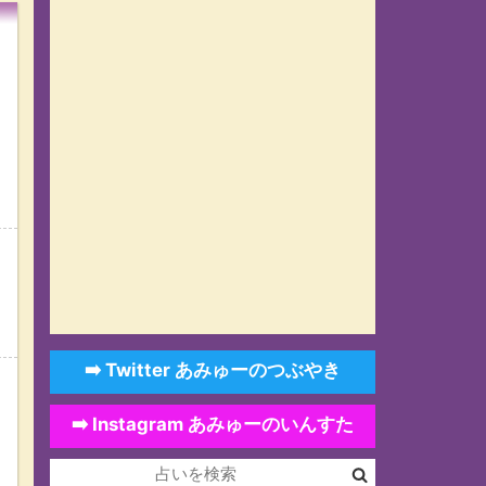
➡️ Twitter あみゅーのつぶやき
➡️ Instagram あみゅーのいんすた