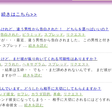
続きはこちら>>
るけれど、違う男性から告白された！ どちらを選べばいいの？
,
告白された
,
ピラミッド
,
スプレッド
,
リクエスト
すが・・・最近、違う男性から告白されました。 この男性と付き
スプレッド ...
続きを読む
たけど、まだ彼が振り向いてくれる可能性はありますか？
白
,
フラれた
,
ヘキサグラム
,
スプレッド
,
リクエスト
・結果は玉砕・・ でも・・まだ諦めきれないんです。 まだ彼が
か!? ...
続きを読む
悩んでいます。どうしたら相手に大切にしてもらえますか？
ンド彼女
,
セフレ
,
カラダ目的
,
本命
,
リクエスト
カンド彼女になってしまう・・ 相手に大切にされるにはどうすれ
本命彼女 ...
続きを読む