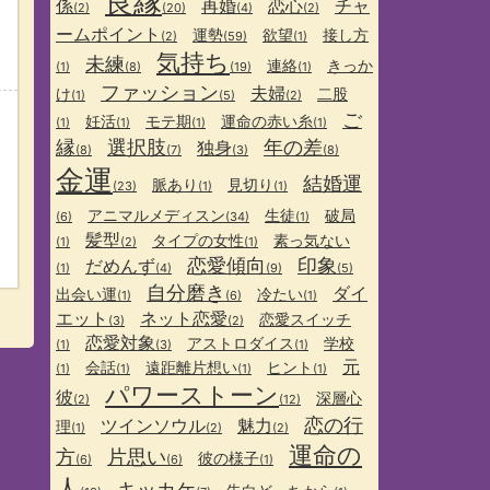
良縁
係
再婚
恋心
チャ
(2)
(20)
(4)
(2)
ームポイント
運勢
欲望
接し方
(2)
(59)
(1)
気持ち
未練
連絡
きっか
(1)
(8)
(19)
(1)
ファッション
夫婦
け
二股
(1)
(5)
(2)
ご
妊活
モテ期
運命の赤い糸
(1)
(1)
(1)
(1)
縁
選択肢
年の差
独身
(8)
(7)
(3)
(8)
金運
結婚運
脈あり
見切り
(23)
(1)
(1)
アニマルメディスン
生徒
破局
(6)
(34)
(1)
髪型
タイプの女性
素っ気ない
(1)
(2)
(1)
恋愛傾向
印象
だめんず
(1)
(4)
(9)
(5)
自分磨き
ダイ
出会い運
冷たい
(1)
(6)
(1)
エット
ネット恋愛
恋愛スイッチ
(3)
(2)
恋愛対象
アストロダイス
学校
(1)
(3)
(1)
元
会話
遠距離片想い
ヒント
(1)
(1)
(1)
(1)
パワーストーン
彼
深層心
(2)
(12)
恋の行
ツインソウル
魅力
理
(1)
(2)
(2)
運命の
方
片思い
彼の様子
(6)
(6)
(1)
人
キッカケ