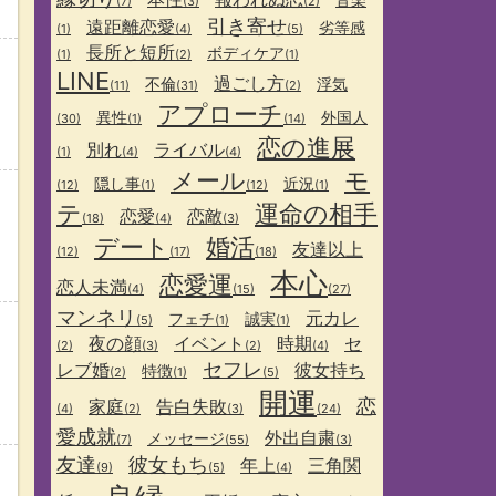
(7)
(3)
(2)
引き寄せ
遠距離恋愛
劣等感
(1)
(4)
(5)
長所と短所
ボディケア
(1)
(2)
(1)
LINE
過ごし方
不倫
浮気
(11)
(31)
(2)
アプローチ
異性
外国人
(30)
(1)
(14)
恋の進展
別れ
ライバル
(1)
(4)
(4)
メール
モ
隠し事
近況
(12)
(1)
(12)
(1)
テ
運命の相手
恋愛
恋敵
(18)
(4)
(3)
デート
婚活
友達以上
(12)
(17)
(18)
本心
恋愛運
恋人未満
(4)
(15)
(27)
マンネリ
元カレ
フェチ
誠実
(5)
(1)
(1)
夜の顔
イベント
時期
セ
(2)
(3)
(2)
(4)
セフレ
レブ婚
彼女持ち
特徴
(2)
(1)
(5)
開運
恋
家庭
告白失敗
(4)
(2)
(3)
(24)
愛成就
外出自粛
メッセージ
(7)
(55)
(3)
友達
彼女もち
年上
三角関
(9)
(5)
(4)