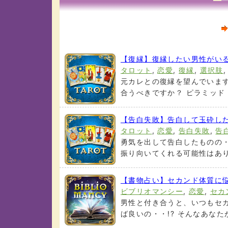
【復縁】復縁したい男性がい
タロット
,
恋愛
,
復縁
,
選択肢
元カレとの復縁を望んでいま
合うべきですか？ ピラミッド・
【告白失敗】告白して玉砕し
タロット
,
恋愛
,
告白失敗
,
告
勇気を出して告白したものの・
振り向いてくれる可能性はあります
【書物占い】セカンド体質に
ビブリオマンシー
,
恋愛
,
セカ
男性と付き合うと、いつもセ
ば良いの・・!? そんなあなたが