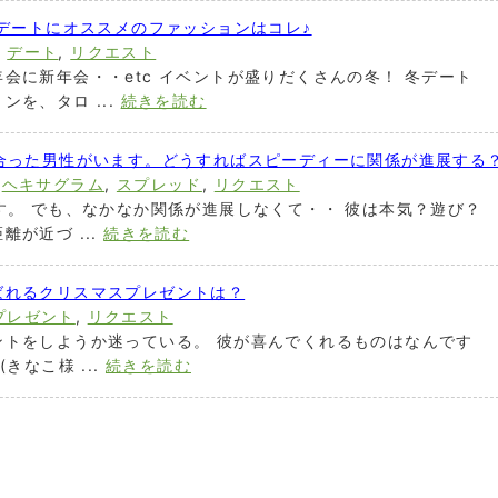
 デートにオススメのファッションはコレ♪
,
デート
,
リクエスト
会に新年会・・etc イベントが盛りだくさんの冬！ 冬デート
を、タロ ...
続きを読む
り合った男性がいます。どうすればスピーディーに関係が進展する
,
ヘキサグラム
,
スプレッド
,
リクエスト
す。 でも、なかなか関係が進展しなくて・・ 彼は本気？遊び？
が近づ ...
続きを読む
ばれるクリスマスプレゼントは？
プレゼント
,
リクエスト
ントをしようか迷っている。 彼が喜んでくれるものはなんです
きなこ様 ...
続きを読む