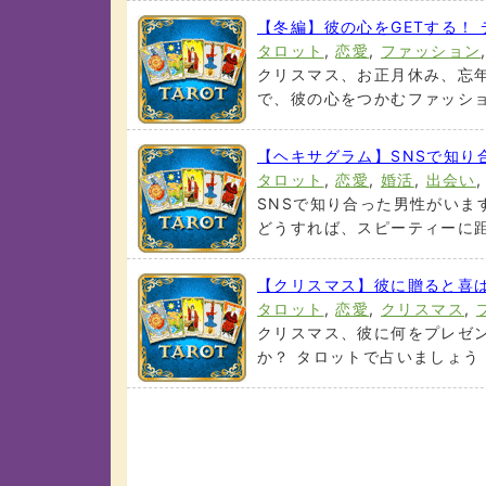
【冬編】彼の心をGETする！
タロット
,
恋愛
,
ファッション
クリスマス、お正月休み、忘年
で、彼の心をつかむファッション
【ヘキサグラム】SNSで知
タロット
,
恋愛
,
婚活
,
出会い
SNSで知り合った男性がいま
どうすれば、スピーティーに距離
【クリスマス】彼に贈ると喜
タロット
,
恋愛
,
クリスマス
,
クリスマス、彼に何をプレゼ
か？ タロットで占いましょう (