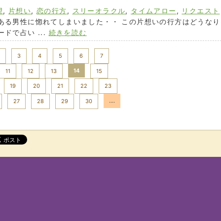
望
,
片想い
,
恋の行方
,
スリーオラクル
,
タイムアロー
,
リクエスト
ある男性に惚れてしまいました・・ この片想いの行方はどうなり
ドで占い ...
続きを読む
3
4
5
6
7
14
11
12
13
15
19
20
21
22
23
....
27
28
29
30