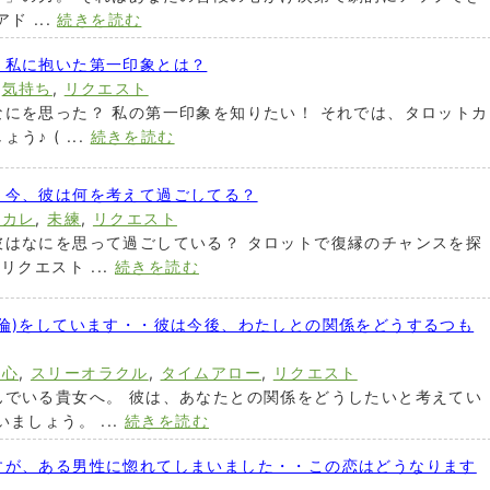
 ...
続きを読む
、私に抱いた第一印象とは？
,
気持ち
,
リクエスト
にを思った？ 私の第一印象を知りたい！ それでは、タロットカ
♪ ( ...
続きを読む
・今、彼は何を考えて過ごしてる？
元カレ
,
未練
,
リクエスト
彼はなにを思って過ごしている？ タロットで復縁のチャンスを探
クエスト ...
続きを読む
倫)をしています・・彼は今後、わたしとの関係をどうするつも
本心
,
スリーオラクル
,
タイムアロー
,
リクエスト
んでいる貴女へ。 彼は、あなたとの関係をどうしたいと考えてい
ましょう。 ...
続きを読む
すが、ある男性に惚れてしまいました・・この恋はどうなります