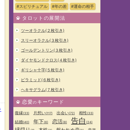
#スピリチュアル
#年の差
#運命の相手
タロットの展開法
ツーオラクル(２枚引き)
スリーオラクル(３枚引き)
ゴールデントリン(３枚引き)
ダイヤモンドクロス(４枚引き)
ギリシャ十字(５枚引き)
ピラミッド(６枚引き)
ヘキサグラム(７枚引き)
恋愛
キーワード
の
愛
復縁
片想い
出会い
相性
(33)
(117)
(72)
(33)
告白
年下
恋活
結婚
(40)
(6)
(8)
(24)
縁切り
本性
報われぬ恋
音楽