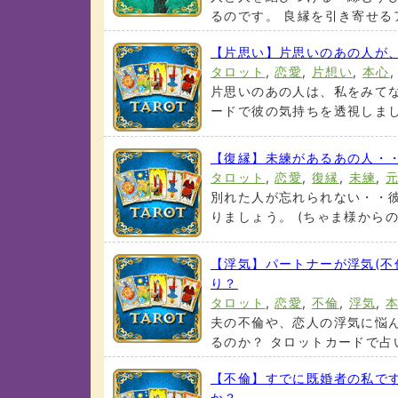
るのです。 良縁を引き寄せるアド
【片思い】片思いのあの人が
タロット
,
恋愛
,
片想い
,
本心
片思いのあの人は、私をみてな
ードで彼の気持ちを透視しましょう
【復縁】未練があるあの人・
タロット
,
恋愛
,
復縁
,
未練
,
別れた人が忘れられない・・
りましょう。 (ちゃま様からのリ
【浮気】パートナーが浮気(不
り？
タロット
,
恋愛
,
不倫
,
浮気
,
夫の不倫や、恋人の浮気に悩
るのか？ タロットカードで占い
【不倫】すでに既婚者の私で
か？