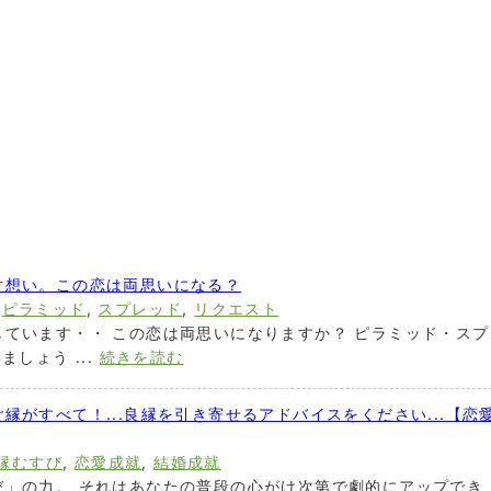
片想い。この恋は両思いになる？
,
ピラミッド
,
スプレッド
,
リクエスト
ています・・ この恋は両思いになりますか？ ピラミッド・スプ
しょう ...
続きを読む
縁がすべて！...良縁を引き寄せるアドバイスをください...【恋
縁むすび
,
恋愛成就
,
結婚成就
び」の力。 それはあなたの普段の心がけ次第で劇的にアップでき