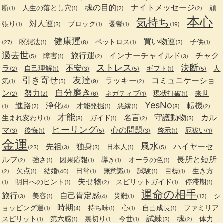
魂の目的
ナイトメッセージ
断
人生の落とし穴
頑
(1)
(1)
(2)
(2)
本心
気持ち
対人運
張り
ブロック
憂鬱
(1)
(3)
(1)
(1)
(19)
健康運
買い物運
瞑想法
ペットロス
子供
(27)
(1)
(8)
(1)
(3)
(1)
過去世
旅行運
インナーチャイルド
チャク
障害
(5)
(1)
(2)
(3)
ストレス
決断
ラ
不安
自己理解
ギフト
人
(2)
(1)
(3)
(5)
(1)
(5)
引き寄せ
友達
ラッキー
コミュニケーショ
気
(1)
(5)
(9)
(2)
自分磨き
ン
努力
ネガティブ
現状打破
来世
(2)
(2)
(6)
(1)
(1)
YesNo
進路
浄化
転機
才能発掘
悪縁
(1)
(2)
(4)
(1)
(1)
(8)
(2)
才能
名言
守護動物
カル
生まれ変わり
ガイド
(1)
(8)
(1)
(2)
(3)
ヒーリング
マ
心の問題
後悔
啓示
厄祓い
(3)
(1)
(5)
(3)
(1)
(1)
金運
風水
先祖
独身
ハイヤーセ
日本人
(23)
(3)
(3)
(1)
(5)
ルフ
長所と短所
強さ
因果応報
導き
オーラの色
(2)
(1)
(1)
(1)
(1)
欠点
結婚
日常
無意識
試験
目標
生き方
(2)
(1)
(40)
(1)
(1)
(1)
(1)
失せ物
明日へのヒント
スピリットガイド
停滞期
(1)
(1)
(2)
(1)
(1)
運命の相手
旅行
自己肯定感
美容
災難
シ
(3)
(1)
(4)
(1)
(12)
時期
ョッピング運
持ち味
心
自己成長
ファミリア
(1)
(4)
(1)
(1)
(1)
試練
魂
スピリット
第六感
裏切り
今世
体力
(1)
(1)
(1)
(1)
(3)
(2)