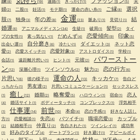
気持ち
練
ファッション
夫
連絡
きっかけ
(8)
(19)
(1)
(1)
(5)
ご縁
選択
婦
二股
妊活
モテ期
運命の赤い糸
(2)
(1)
(1)
(1)
(1)
(8)
金運
肢
年の差
結
独身
脈あり
見切り
(7)
(3)
(8)
(23)
(1)
(1)
婚運
髪型
アニマルメディスン
生徒
破局
タイ
(6)
(34)
(1)
(1)
(2)
恋愛傾向
印象
だめんず
プの女性
素っ気ない
(1)
(1)
(4)
(9)
(5)
自分磨き
ダイエット
ネット恋
出会い運
冷たい
(1)
(6)
(1)
(3)
愛
恋愛対象
恋愛スイッチ
アストロダイス
学校
(2)
(1)
(3)
(1)
(1)
パワーストー
元彼
会話
遠距離片想い
ヒント
(1)
(1)
(1)
(2)
ン
恋の行方
ツインソウル
魅力
深層心理
(12)
(1)
(2)
(2)
(6)
運命の人
片思い
キッカケ
彼の様子
告白ど
(6)
(1)
(13)
(7)
男友達
っちから
片思いコミュニケーション
セックスレス
(1)
(2)
(1)
癒し
略奪愛
婚期
恋人
ハロウィン
宿命
(1)
(12)
(2)
(5)
(1)
(1)
婚活サイト
ボディータッチ
コンプレックス
浮気相手
(4)
(1)
(1)
(1)
仕事運
前世
本命
恋の予感
好きな人話し
(1)
(14)
(10)
(4)
(1)
失恋
バツイチ
職場恋愛
カップル
方
恋愛相談
(1)
(1)
(4)
(3)
(3)
仲直り
結婚相手
告白された
ツインレイ
成功率
(2)
(1)
(2)
(1)
(1)
好みのタイプ
デートプラン
好き避け
アピールポイ
(1)
(4)
(1)
(1)
性格
部下
上司
W不倫
４オ
ント
肉体関係