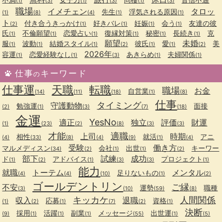
(1)
(3)
(1)
(3)
(1)
(3)
職場
イメチェン
タロッ
先生
浮気される原因
(1)
(8)
(4)
(1)
(1)
ト
付き合うきっかけ
好きバレ
妊娠
会う
友達の彼
(2)
(1)
(1)
(1)
(1)
氏
不倫願望
恋愛占い
復縁対策
秘密
長続き
克
(1)
(1)
(1)
(1)
(1)
(1)
願望
未婚
服
波動
結婚スタイル
彼氏
愛
美
(1)
(1)
(1)
(2)
(1)
(1)
(2)
2026年
容運
恋愛経験なし
あきらめ
夫婦関係
(1)
(1)
(3)
(1)
(1)
仕事
キーワード
の
仕事運
天職
転職
職場
お金
自営業
(14)
(11)
(18)
(1)
(8)
仕事
タイミング
守護動物
勉強運
面接
(2)
(1)
(3)
(7)
(18)
金運
YesNo
適正
独立
評価
財運
(1)
(23)
(2)
(8)
(3)
(3)
才能
適職
上司
時期
相性
就活
アニ
(4)
(33)
(8)
(4)
(9)
(1)
(4)
受験
働き方
マルメディスン
会社
出世
キーワー
(34)
(2)
(1)
(1)
(2)
部下
試練
成功
ド
アドバイス
プロジェクト
(1)
(2)
(1)
(3)
(3)
(1)
能力
就職
トーテム
メンタル
足りないもの
(4)
(4)
(10)
(1)
(2)
ゴールデントリン
ご縁
不安
運勢
職種
(3)
(10)
(59)
(8)
キッカケ
人間関係
収入
退職
応募
資格
(1)
(2)
(1)
(7)
(2)
(1)
決断
採用
活躍
副業
メッセージ
出世運
(9)
(1)
(1)
(1)
(55)
(1)
(5)