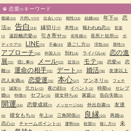
恋愛
キーワード
の
年下
恋
復縁
片想い
出会い
相性
結婚
(33)
(117)
(72)
(33)
(40)
(6)
告白
活
縁切り
本性
報われぬ恋
音楽
(8)
(24)
(7)
(3)
(2)
引き寄せ
遠距離恋愛
長所と短所
劣等感
ボ
(1)
(4)
(5)
(1)
(2)
LINE
過ごし方
ディケア
不倫
浮気
異性
(1)
(11)
(31)
(2)
(30)
(1)
アプローチ
恋の進
別れ
ライバル
外国人
(14)
(1)
(4)
(4)
展
メール
モテ
恋愛
恋
隠し事
近況
(12)
(1)
(12)
(1)
(18)
(4)
運命の相手
デート
婚活
敵
友達以上
(3)
(12)
(17)
(18)
本心
恋愛運
マンネリ
恋人未満
フェチ
(4)
(15)
(27)
(5)
元カレ
夜の顔
イベント
時期
セレブ
誠実
(1)
(1)
(2)
(3)
(2)
(4)
セフレ
婚
彼女持ち
家庭
告白失敗
特徴
(2)
(1)
(5)
(4)
(2)
(3)
開運
恋愛成就
友達
外出自粛
メッセージ
(24)
(7)
(55)
(3)
良縁
彼女もち
年上
三角関係
再婚
(9)
(5)
(4)
(2)
(20)
(4)
未
恋心
チャームポイント
運勢
欲望
接し方
(2)
(2)
(59)
(1)
(1)