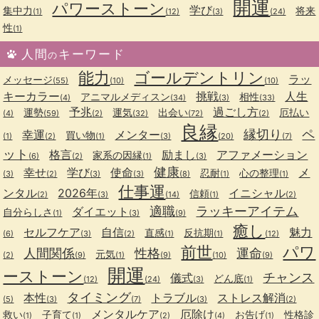
開運
パワーストーン
学び
集中力
将来
(1)
(12)
(3)
(24)
性
(1)
人間
キーワード
の
能力
ゴールデントリン
ラッ
メッセージ
(55)
(10)
(10)
キーカラー
挑戦
人生
アニマルメディスン
相性
(4)
(34)
(3)
(33)
予兆
過ごし方
運勢
運気
出会い
厄払い
(4)
(59)
(2)
(32)
(72)
(2)
良縁
縁切り
ペ
幸運
メンター
買い物
(1)
(2)
(1)
(3)
(20)
(7)
ット
格言
励まし
アファメーション
家系の因縁
(6)
(2)
(1)
(3)
健康
幸せ
学び
使命
メ
忍耐
心の整理
(3)
(2)
(3)
(3)
(8)
(1)
(1)
仕事運
ンタル
2026年
イニシャル
信頼
(2)
(3)
(14)
(1)
(2)
適職
ラッキーアイテム
ダイエット
自分らしさ
(1)
(3)
(9)
癒し
セルフケア
自信
魅力
直感
反抗期
(6)
(3)
(2)
(1)
(1)
(12)
前世
パワ
人間関係
性格
運命
元気
(2)
(9)
(1)
(9)
(10)
(9)
開運
ーストーン
チャンス
儀式
どん底
(12)
(24)
(3)
(1)
タイミング
本性
トラブル
ストレス解消
(5)
(3)
(7)
(3)
(2)
メンタルケア
厄除け
救い
子育て
お告げ
性格診
(1)
(1)
(2)
(4)
(1)