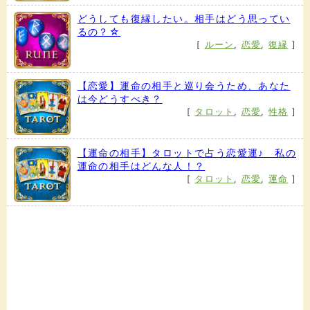
どうしても復縁したい。相手はどう思ってい
るの？☆
[
ルーン
,
恋愛
,
復縁
]
【恋愛】運命の相手と巡り会うため、あなた
は今どうすべき？
[
タロット
,
恋愛
,
性格
]
【運命の相手】タロットで占う恋愛運♪ 私の
運命の相手はどんな人！？
[
タロット
,
恋愛
,
運命
]