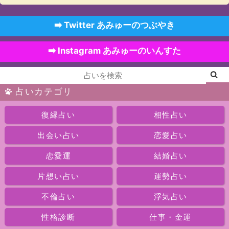
➡️ Twitter あみゅーのつぶやき
➡️ Instagram あみゅーのいんすた
占いカテゴリ
復縁占い
相性占い
出会い占い
恋愛占い
恋愛運
結婚占い
片想い占い
運勢占い
不倫占い
浮気占い
性格診断
仕事・金運