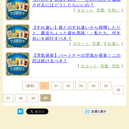
させるにはどうしたらいいの？
[
タロット
,
恋愛
,
片想い
]
【すれ違い】彼とのすれ違いから喧嘩したり
と、最近ちょっと疲れ気味・・私たち、付き
合いを続行すべき？
[
タロット
,
恋愛
,
すれ違い
]
【浮気発覚】パートナーの浮気が発覚！この
恋は続けるべき？
[
タロット
,
恋愛
,
浮気
]
<< Prev
....
{最初}
31
32
33
34
35
36
40
37
38
39