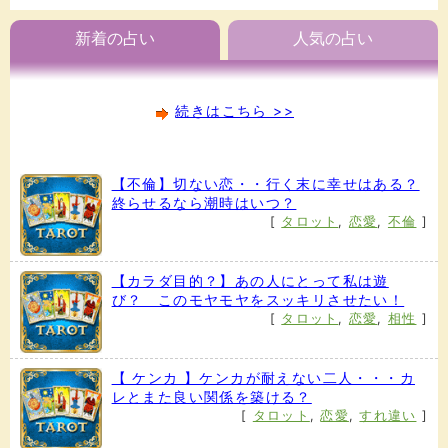
新着の占い
人気の占い
続きはこちら >>
【不倫】切ない恋・・行く末に幸せはある？
終らせるなら潮時はいつ？
[
タロット
,
恋愛
,
不倫
]
【カラダ目的？】あの人にとって私は遊
び？ このモヤモヤをスッキリさせたい！
[
タロット
,
恋愛
,
相性
]
【 ケンカ 】ケンカが耐えない二人・・・カ
レとまた良い関係を築ける？
[
タロット
,
恋愛
,
すれ違い
]