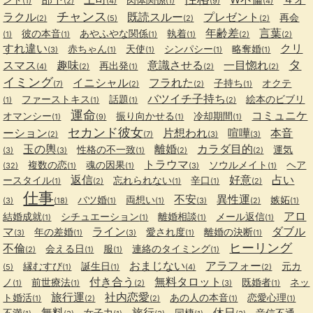
(1)
(2)
(4)
(1)
(9)
(4)
チャンス
ラクル
既読スルー
プレゼント
再会
(2)
(5)
(2)
(2)
年齢差
言葉
彼の本音
あやふやな関係
執着
(1)
(1)
(1)
(1)
(2)
(2)
すれ違い
クリ
赤ちゃん
天使
シンパシー
略奪婚
(3)
(1)
(1)
(1)
(1)
タ
スマス
趣味
意識させる
一目惚れ
再出発
(4)
(2)
(1)
(2)
(2)
イミング
イニシャル
フラれた
子持ち
オクテ
(7)
(2)
(2)
(1)
バツイチ子持ち
ファーストキス
話題
絵本のビブリ
(1)
(1)
(1)
(2)
運命
コミュニケ
オマンシー
振り向かせる
冷却期間
(1)
(9)
(1)
(1)
セカンド彼女
ーション
片想われ
喧嘩
本音
(2)
(7)
(3)
(3)
玉の輿
離婚
カラダ目的
性格の不一致
運気
(3)
(3)
(1)
(2)
(2)
トラウマ
複数の恋
魂の因果
ソウルメイト
ヘア
(32)
(1)
(1)
(3)
(1)
返信
好意
占い
ースタイル
忘れられない
辛口
(1)
(2)
(1)
(1)
(2)
仕事
不安
異性運
バツ婚
両想い
嫉妬
(3)
(18)
(1)
(1)
(3)
(2)
(1)
アロ
結婚成就
シチュエーション
離婚相談
メール返信
(1)
(1)
(1)
(1)
マ
ライン
ダブル
年の差婚
愛され度
離婚の決断
(3)
(1)
(3)
(1)
(1)
ヒーリング
不倫
会える日
服
連絡のタイミング
(2)
(1)
(1)
(1)
おまじない
アラフォー
縁むすび
誕生日
元カ
(5)
(1)
(1)
(4)
(2)
付き合う
無料タロット
ノ
前世療法
既婚者
ネッ
(1)
(1)
(2)
(3)
(1)
旅行運
社内恋愛
ト婚活
あの人の本音
恋愛心理
(1)
(2)
(2)
(1)
(1)
無料
旅行
休日
不満
女子力
同棲
音信不通