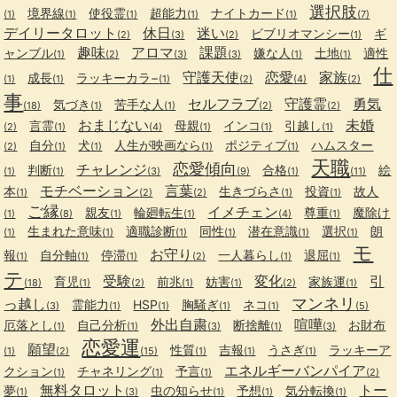
選択肢
境界線
使役霊
超能力
ナイトカード
(1)
(1)
(1)
(1)
(1)
(7)
デイリータロット
休日
迷い
ビブリオマンシー
ギ
(2)
(3)
(2)
(1)
趣味
アロマ
課題
ャンブル
嫌な人
土地
適性
(1)
(2)
(3)
(3)
(1)
(1)
仕
守護天使
恋愛
家族
成長
ラッキーカラ−
(1)
(1)
(1)
(2)
(4)
(2)
事
セルフラブ
守護霊
勇気
気づき
苦手な人
(18)
(1)
(1)
(2)
(2)
おまじない
未婚
言霊
母親
インコ
引越し
(2)
(1)
(4)
(1)
(1)
(1)
自分
犬
人生が映画なら
ポジティブ
ハムスター
(2)
(1)
(1)
(1)
(1)
天職
恋愛傾向
チャレンジ
判断
合格
絵
(1)
(1)
(3)
(9)
(1)
(11)
モチベーション
言葉
本
生きづらさ
投資
故人
(1)
(2)
(2)
(1)
(1)
ご縁
イメチェン
親友
輪廻転生
尊重
魔除け
(1)
(8)
(1)
(1)
(4)
(1)
生まれた意味
適職診断
同性
潜在意識
選択
朗
(1)
(1)
(1)
(1)
(1)
(1)
モ
お守り
報
自分軸
停滞
一人暮らし
退屈
(1)
(1)
(1)
(2)
(1)
(1)
テ
受験
変化
引
育児
前兆
妨害
家族運
(18)
(1)
(2)
(1)
(1)
(2)
(1)
マンネリ
っ越し
霊能力
HSP
胸騒ぎ
ネコ
(3)
(1)
(1)
(1)
(1)
(5)
外出自粛
喧嘩
厄落とし
自己分析
断捨離
お財布
(1)
(1)
(3)
(1)
(3)
恋愛運
願望
性質
吉報
うさぎ
ラッキーア
(1)
(2)
(15)
(1)
(1)
(1)
エネルギーバンパイア
クション
チャネリング
予言
(1)
(1)
(1)
(2)
無料タロット
トー
夢
虫の知らせ
予想
気分転換
(1)
(3)
(1)
(1)
(1)