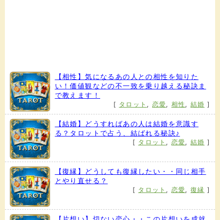
【相性】気になるあの人との相性を知りた
い！価値観などの不一致を乗り越える秘訣ま
で教えます！
[
タロット
,
恋愛
,
相性
,
結婚
]
【結婚】どうすればあの人は結婚を意識す
る？タロットで占う、結ばれる秘訣♪
[
タロット
,
恋愛
,
結婚
]
【復縁】どうしても復縁したい・・同じ相手
とやり直せる？
[
タロット
,
恋愛
,
復縁
]
【片想い】切ない恋心・・この片想いを成就