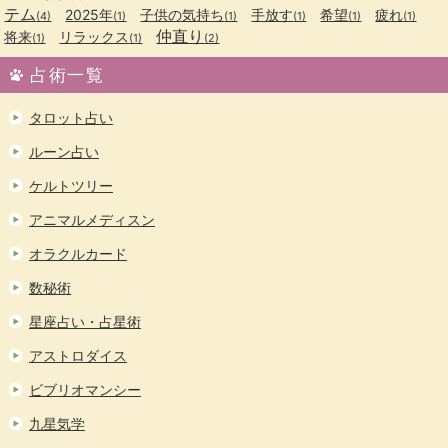
テム
2025年
子供の気持ち
手放す
希望
疲れ
(4)
(1)
(1)
(1)
(1)
(1)
仲直り
将来
リラックス
(1)
(1)
(2)
占術一覧
タロット占い
ルーン占い
ケルトツリー
アニマルメディスン
オラクルカード
数秘術
星座占い・占星術
アストロダイス
ビブリオマンシー
九星気学