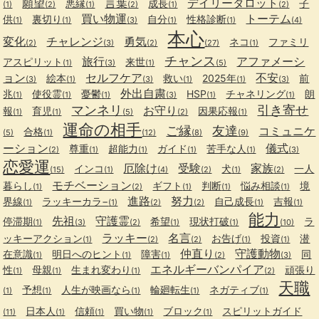
願望
言葉
デイリータロット
悪縁
成長
子
(1)
(2)
(1)
(2)
(1)
(2)
買い物運
トーテム
供
裏切り
自分
性格診断
(1)
(1)
(3)
(1)
(1)
(4)
本心
変化
チャレンジ
勇気
ネコ
ファミリ
(2)
(3)
(2)
(27)
(1)
チャンス
旅行
アファメーシ
アスピリット
来世
(1)
(3)
(1)
(5)
ョン
セルフケア
不安
絵本
救い
2025年
前
(3)
(1)
(3)
(1)
(1)
(3)
外出自粛
兆
使役霊
憂鬱
HSP
チャネリング
朗
(1)
(1)
(1)
(3)
(1)
(1)
マンネリ
引き寄せ
お守り
報
育児
因果応報
(1)
(1)
(5)
(2)
(1)
運命の相手
ご縁
友達
コミュニケ
合格
(5)
(1)
(12)
(8)
(9)
ーション
儀式
尊重
超能力
ガイド
苦手な人
(2)
(1)
(1)
(1)
(1)
(3)
恋愛運
厄除け
受験
家族
インコ
犬
一人
(15)
(1)
(4)
(2)
(1)
(2)
モチベーション
暮らし
ギフト
判断
悩み相談
境
(1)
(2)
(1)
(1)
(1)
進路
努力
界線
ラッキーカラ−
自己成長
吉報
(1)
(1)
(2)
(2)
(1)
(1)
能力
先祖
守護霊
停滞期
希望
現状打破
ラ
(1)
(3)
(2)
(1)
(1)
(10)
ラッキー
名言
ッキーアクション
お告げ
投資
潜
(1)
(2)
(2)
(1)
(1)
仲直り
守護動物
在意識
明日へのヒント
障害
同
(1)
(1)
(1)
(2)
(3)
エネルギーバンパイア
性
母親
生まれ変わり
頑張り
(1)
(1)
(1)
(2)
天職
予想
人生が映画なら
輪廻転生
ネガティブ
(1)
(1)
(1)
(1)
(1)
日本人
信頼
買い物
ブロック
スピリットガイド
(11)
(1)
(1)
(1)
(1)