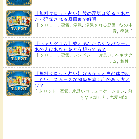
【無料タロット占い】彼の浮気は治る？あな
たが浮気される原因まで解明！
[
タロット
,
恋愛
,
浮気
,
浮気される原因
,
彼の本
音
,
復縁
]
【ヘキサグラム】彼とあなたのシンパシー。
あの人はあなたをどう想ってる？
[
タロット
,
恋愛
,
シンパシー
,
片思い
,
ヘキサグ
ラム
,
相性
]
【無料タロット占い】好きな人と自然体で話
したい。スムーズな関係を築く心のあり方と
は？
[
タロット
,
恋愛
,
片思いコミュニケーション
,
好
きな人話し方
,
恋愛相談
,
]