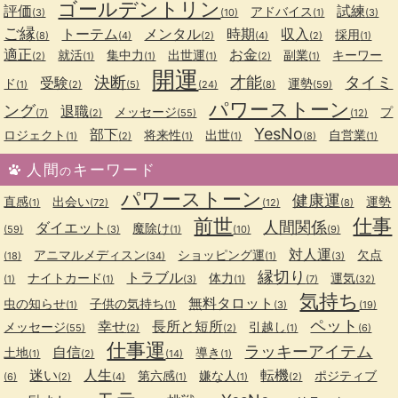
ゴールデントリン
評価
試練
アドバイス
(3)
(10)
(1)
(3)
ご縁
トーテム
メンタル
時期
収入
採用
(8)
(4)
(2)
(4)
(2)
(1)
適正
お金
就活
集中力
出世運
副業
キーワー
(2)
(1)
(1)
(1)
(2)
(1)
開運
決断
才能
タイミ
受験
ド
運勢
(1)
(2)
(5)
(24)
(8)
(59)
パワーストーン
ング
退職
メッセージ
プ
(7)
(2)
(55)
(12)
YesNo
部下
ロジェクト
将来性
出世
自営業
(1)
(2)
(1)
(1)
(8)
(1)
人間
キーワード
の
パワーストーン
健康運
直感
出会い
運勢
(1)
(72)
(12)
(8)
前世
仕事
人間関係
ダイエット
魔除け
(59)
(3)
(1)
(10)
(9)
対人運
アニマルメディスン
ショッピング運
欠点
(18)
(34)
(1)
(3)
縁切り
トラブル
ナイトカード
体力
運気
(1)
(1)
(3)
(1)
(7)
(32)
気持ち
無料タロット
虫の知らせ
子供の気持ち
(1)
(1)
(3)
(19)
ペット
幸せ
長所と短所
メッセージ
引越し
(55)
(2)
(2)
(1)
(6)
仕事運
ラッキーアイテム
自信
土地
導き
(1)
(2)
(14)
(1)
迷い
人生
転機
第六感
嫌な人
ポジティブ
(6)
(2)
(4)
(1)
(1)
(2)