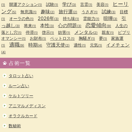
ヒーリ
学び
開運アクション
試験
言霊
美容
(1)
(1)
(1)
(3)
(1)
(1)
ング
趣味
旅行運
試練
無意識
うさぎ
目標
(5)
(1)
(2)
(2)
(1)
(3)
2026年
喧嘩
引
オーラの色
持ち味
霊能力
(1)
(1)
(3)
(1)
(1)
(3)
恋愛傾向
っ越し
本性
心の問題
将来
人生の
(3)
(1)
(3)
(3)
(9)
メンタル
落とし穴
停滞
啓示
妨害
親友
ビブリ
(1)
(1)
(1)
(1)
(2)
(1)
オマンシー
お財布
ペットロス
胸騒ぎ
夢
家族運
(1)
(1)
(1)
(1)
(1)
適職
時期
守護天使
イメチェン
適性
元気
(1)
(9)
(4)
(2)
(1)
(1)
(4)
占術一覧
タロット占い
ルーン占い
ケルトツリー
アニマルメディスン
オラクルカード
数秘術