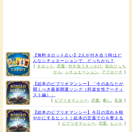
【無料タロット占い】2人が付き合う時はど
んなシチュエーションで、どっちから？
[
タロット
,
恋愛
,
付き合うきっかけ
,
告白どっち
から
,
シチュエーション
,
アプローチ
]
【絵本のビブリオマンシー】「今のあなたが
聞くべき最新開運ソング（邦楽女性アーティ
スト編）」
[
ビブリオマンシー
,
恋愛
,
癒し
,
音楽
]
【絵本のビブリオマンシー】今日の流れを軽
やかにするヒント｜絵本の言葉で心を整える
[
ビブリオマンシー
,
恋愛
,
ヒント
]