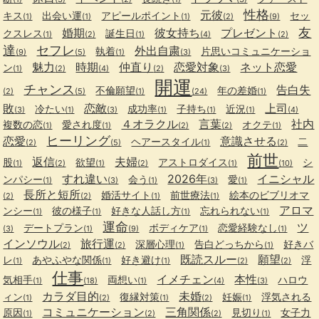
性格
元彼
キス
出会い運
アピールポイント
セッ
(1)
(1)
(1)
(2)
(9)
友
婚期
彼女持ち
プレゼント
クスレス
誕生日
(1)
(2)
(1)
(4)
(2)
達
セフレ
外出自粛
執着
片思いコミュニケーショ
(9)
(5)
(1)
(3)
魅力
時期
仲直り
恋愛対象
ネット恋愛
ン
(1)
(2)
(4)
(2)
(3)
開運
チャンス
告白失
不倫願望
年の差婚
(2)
(5)
(1)
(24)
(1)
敗
恋敵
上司
冷たい
成功率
子持ち
近況
(3)
(1)
(3)
(1)
(1)
(1)
(4)
４オラクル
言葉
社内
複数の恋
愛され度
オクテ
(1)
(1)
(2)
(2)
(1)
ヒーリング
恋愛
意識させる
ヘアースタイル
二
(2)
(5)
(1)
(2)
前世
返信
夫婦
股
欲望
アストロダイス
シ
(1)
(2)
(1)
(2)
(1)
(10)
すれ違い
2026年
イニシャル
ンパシー
会う
愛
(1)
(3)
(1)
(3)
(1)
長所と短所
婚活サイト
前世療法
絵本のビブリオマ
(2)
(2)
(1)
(1)
アロマ
ンシー
彼の様子
好きな人話し方
忘れられない
(1)
(1)
(1)
(1)
運命
ツ
デートプラン
ボディケア
恋愛経験なし
(3)
(1)
(9)
(1)
(1)
インソウル
旅行運
深層心理
告白どっちから
好きバ
(2)
(2)
(1)
(1)
既読スルー
願望
レ
あやふやな関係
好き避け
浮
(1)
(1)
(1)
(2)
(2)
仕事
イメチェン
本性
気相手
両想い
ハロウ
(1)
(18)
(1)
(4)
(3)
カラダ目的
未婚
ィン
復縁対策
妊娠
浮気される
(1)
(2)
(1)
(2)
(1)
コミュニケーション
三角関係
原因
見切り
女子力
(1)
(2)
(2)
(1)