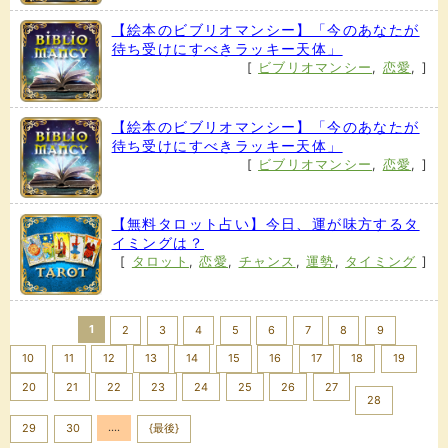
【絵本のビブリオマンシー】「今のあなたが
待ち受けにすべきラッキー天体」
[
ビブリオマンシー
,
恋愛
,
]
【絵本のビブリオマンシー】「今のあなたが
待ち受けにすべきラッキー天体」
[
ビブリオマンシー
,
恋愛
,
]
【無料タロット占い】今日、運が味方するタ
イミングは？
[
タロット
,
恋愛
,
チャンス
,
運勢
,
タイミング
]
1
2
3
4
5
6
7
8
9
10
11
12
13
14
15
16
17
18
19
20
21
22
23
24
25
26
27
28
....
Next >>
29
30
{最後}