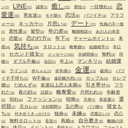
LINE
癒し
恋
一目惚れ
ン
誠実
異性
(1)
(11)
(1)
(12)
(1)
(2)
愛運
恋活
男友達
バツイチ
アラフ
モテ期
(15)
(2)
(1)
(8)
(3)
デート
キッカケ
片思い
ォー
性格の不一致
(2)
(7)
(6)
(17)
年の差
異性運
髪型
離婚相談
あの人の本音
(1)
(2)
(2)
(8)
(1)
恋の行方
年下
恋愛
チャームポイント
本
(1)
(4)
(6)
(6)
(2)
気持ち
命
タロット
略奪婚
結婚相手
辛口
(4)
(19)
(2)
(1)
(1)
セカンド彼女
無料
メッセージ
夫婦関係
同
(1)
(7)
(55)
(1)
(3)
マンネリ
結婚運
ダブル不倫
年上
棲
会話
(1)
(2)
(1)
(4)
(5)
金運
ライン
バツ
赤ちゃん
劣等感
破局
(6)
(3)
(1)
(1)
(23)
(1)
イチ子持ち
W不倫
カップル
セレブ
遠距離片想い
(2)
(4)
(1)
(2)
引き寄せ
婚
だめんず
友達以上恋人未満
フラ
(2)
(4)
(4)
(5)
略奪愛
れた
夜の顔
片想われ
年齢差
話題
(2)
(3)
(1)
(5)
(3)
ファッション
選
別れ
喧嘩
天使
美容運
(2)
(4)
(5)
(3)
(1)
(1)
択肢
彼女も
元カレ
玉の輿
冷却期間
バツ婚
(7)
(2)
(1)
(3)
(1)
ち
未練
独身
恋心
付き合うきっかけ
恋愛占い
(5)
(1)
(3)
(8)
(1)
自分磨き
無料タロット
再婚
音楽
離婚の決
(2)
(3)
(1)
(4)
(6)
休日
イベント
トラウマ
断
長続き
ファースト
(1)
(3)
(2)
(1)
(3)