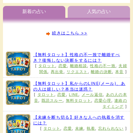
新着の占い
人気の占い
続きはこちら >>
【無料タロット】性格の不一致で離婚すべ
き？後悔しない決断をするには？
[
タロット
,
恋愛
,
離婚相談
,
性格の不一致
,
夫婦
関係
,
再出発
,
リクエスト
,
離婚の決断
,
本音
]
【無料タロット】私からのLINE(メール)、あ
の人は嬉しい？本当は迷惑？
[
タロット
,
恋愛
,
LINE
,
メール返信
,
あの人の本
音
,
既読スルー
,
無料タロット
,
恋愛心理
,
連絡の
タイミング
]
【未練を断ち切る】好きな人への執着を消す
には？
[
タロット
,
恋愛
,
未練
,
執着
,
忘れられない
]