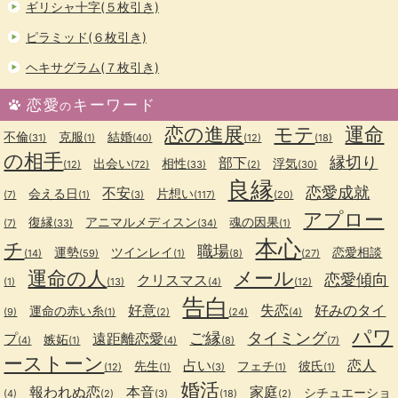
ギリシャ十字(５枚引き)
ピラミッド(６枚引き)
ヘキサグラム(７枚引き)
恋愛
キーワード
の
恋の進展
モテ
運命
不倫
克服
結婚
(31)
(1)
(40)
(12)
(18)
の相手
縁切り
部下
出会い
相性
浮気
(12)
(72)
(33)
(2)
(30)
良縁
恋愛成就
不安
会える日
片想い
(7)
(1)
(3)
(117)
(20)
アプロー
復縁
アニマルメディスン
魂の因果
(7)
(33)
(34)
(1)
本心
チ
職場
運勢
ツインレイ
恋愛相談
(14)
(59)
(1)
(8)
(27)
運命の人
メール
恋愛傾向
クリスマス
(1)
(13)
(4)
(12)
告白
好意
失恋
好みのタイ
運命の赤い糸
(9)
(1)
(2)
(24)
(4)
パワ
ご縁
タイミング
プ
遠距離恋愛
嫉妬
(4)
(1)
(4)
(8)
(7)
ーストーン
占い
恋人
先生
フェチ
彼氏
(12)
(1)
(3)
(1)
(1)
婚活
報われぬ恋
本音
家庭
シチュエーショ
(4)
(2)
(3)
(18)
(2)