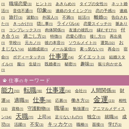
職場恋愛
ヒント
あきらめ
タイプの女性
ネット婚
(1)
(3)
(1)
(1)
(1)
印象
活
音信不通
連絡のタイミング
恋の予感
連絡
(1)
(1)
(5)
(1)
(1)
旅行
離婚
波動
外国人
不満
妊活
告白され
(1)
(3)
(1)
(1)
(1)
(1)
(2)
ライバル
た
きっかけ
隠し事
恋愛スイッチ
脈あり
(1)
(1)
(1)
(4)
(1)
付
コンプレックス
肉体関係
友達の彼氏
縁むすび
(1)
(1)
(1)
(1)
(1)
き合う
過ごし方
特徴
恋愛心理
接し方
再出発
(2)
(2)
(1)
(1)
(1)
お
学校
元カノ
彼の本音
ソウルメイト
運気
(1)
(1)
(1)
(1)
(1)
(32)
まじない
結婚成就
メール返信
素っ気ない
再会
宿
(4)
(1)
(1)
(1)
(1)
仕事運
ダイエット
命
ボディータッチ
結婚スタ
(1)
(1)
(14)
(3)
趣味
イル
服
生徒
既婚者
秘密
振り向かせる
(1)
(1)
(1)
(1)
(1)
(2)
(1)
仕事
キーワード
の
能力
転職
仕事運
人間関係
財
会社
(10)
(18)
(14)
(1)
(9)
金運
仕事
適職
運
働き方
応募
相性
(4)
(9)
(18)
(1)
(2)
(23)
職場
守護動物
資格
勉強運
アニマルメディス
(33)
(1)
(3)
(8)
(1)
天職
上司
独立
就職
成
ン
足りないもの
(34)
(11)
(4)
(1)
(3)
(4)
キッカケ
功
不安
学び
活躍
職種
面接
(3)
(1)
(3)
(7)
(1)
(1)
(3)