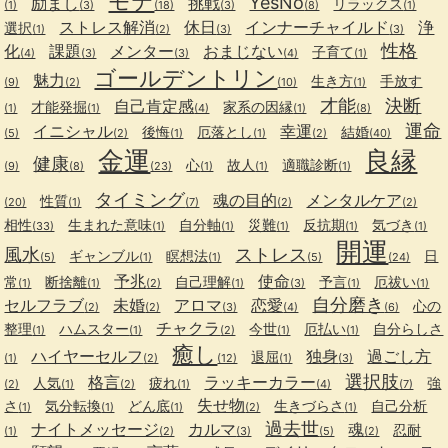
モテ
YesNo
励まし
挑戦
リラックス
(1)
(3)
(18)
(3)
(8)
(1)
ストレス解消
休日
インナーチャイルド
浄
選択
(1)
(2)
(3)
(3)
性格
化
課題
メンター
おまじない
子育て
(4)
(3)
(3)
(4)
(1)
ゴールデントリン
魅力
生き方
手放す
(9)
(2)
(10)
(1)
才能
決断
自己肯定感
才能発掘
家系の因縁
(1)
(1)
(4)
(1)
(8)
運命
イニシャル
幸運
後悔
厄落とし
結婚
(5)
(2)
(1)
(1)
(2)
(40)
金運
良縁
健康
心
故人
適職診断
(9)
(8)
(23)
(1)
(1)
(1)
タイミング
魂の目的
メンタルケア
性質
(20)
(1)
(7)
(2)
(2)
相性
生まれた意味
自分軸
災難
反抗期
気づき
(33)
(1)
(1)
(1)
(1)
(1)
開運
風水
ストレス
ギャンブル
瞑想法
日
(5)
(1)
(1)
(5)
(24)
予兆
使命
常
断捨離
自己理解
予言
厄祓い
(1)
(1)
(2)
(1)
(3)
(1)
(1)
自分磨き
セルフラブ
未婚
アロマ
恋愛
心の
(2)
(2)
(3)
(4)
(6)
チャクラ
整理
ハムスター
今世
厄払い
自分らしさ
(1)
(1)
(2)
(1)
(1)
癒し
ハイヤーセルフ
独身
過ごし方
退屈
(1)
(2)
(12)
(1)
(3)
選択肢
格言
ラッキーカラー
人気
疲れ
強
(2)
(1)
(2)
(1)
(4)
(7)
失せ物
さ
気分転換
どん底
生きづらさ
自己分析
(1)
(1)
(1)
(2)
(1)
過去世
ナイトメッセージ
カルマ
魂
忍耐
(1)
(2)
(3)
(5)
(2)