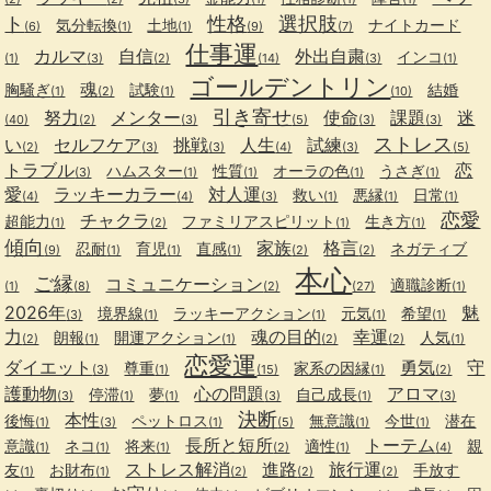
ト
性格
選択肢
気分転換
土地
ナイトカード
(6)
(1)
(1)
(9)
(7)
仕事運
カルマ
自信
外出自粛
インコ
(1)
(3)
(2)
(14)
(3)
(1)
ゴールデントリン
魂
胸騒ぎ
試験
結婚
(1)
(2)
(1)
(10)
引き寄せ
努力
メンター
使命
課題
迷
(40)
(2)
(3)
(5)
(3)
(3)
ストレス
い
セルフケア
挑戦
人生
試練
(2)
(3)
(3)
(4)
(3)
(5)
トラブル
恋
ハムスター
性質
オーラの色
うさぎ
(3)
(1)
(1)
(1)
(1)
愛
ラッキーカラー
対人運
救い
悪縁
日常
(4)
(4)
(3)
(1)
(1)
(1)
恋愛
チャクラ
超能力
ファミリアスピリット
生き方
(1)
(2)
(1)
(1)
傾向
家族
格言
忍耐
育児
直感
ネガティブ
(9)
(1)
(1)
(1)
(2)
(2)
本心
ご縁
コミュニケーション
適職診断
(1)
(8)
(2)
(27)
(1)
2026年
魅
境界線
ラッキーアクション
元気
希望
(3)
(1)
(1)
(1)
(1)
力
魂の目的
幸運
朗報
開運アクション
人気
(2)
(1)
(1)
(2)
(2)
(1)
恋愛運
ダイエット
勇気
守
尊重
家系の因縁
(3)
(1)
(15)
(1)
(2)
護動物
心の問題
アロマ
停滞
夢
自己成長
(3)
(1)
(1)
(3)
(1)
(3)
決断
本性
後悔
ペットロス
無意識
今世
潜在
(1)
(3)
(1)
(5)
(1)
(1)
長所と短所
トーテム
意識
ネコ
将来
適性
親
(1)
(1)
(1)
(2)
(1)
(4)
ストレス解消
進路
旅行運
友
お財布
手放す
(1)
(1)
(2)
(2)
(2)