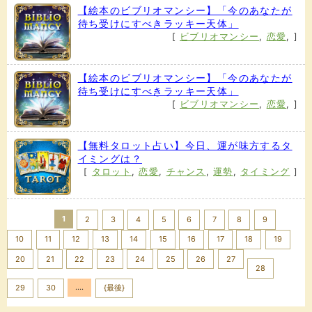
【絵本のビブリオマンシー】「今のあなたが
待ち受けにすべきラッキー天体」
[
ビブリオマンシー
,
恋愛
,
]
【絵本のビブリオマンシー】「今のあなたが
待ち受けにすべきラッキー天体」
[
ビブリオマンシー
,
恋愛
,
]
【無料タロット占い】今日、運が味方するタ
イミングは？
[
タロット
,
恋愛
,
チャンス
,
運勢
,
タイミング
]
1
2
3
4
5
6
7
8
9
10
11
12
13
14
15
16
17
18
19
20
21
22
23
24
25
26
27
28
....
Next >>
29
30
{最後}