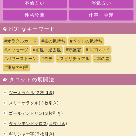
不倫占い
浮気占い
性格診断
仕事・金運
HOTなキーワード
#オラクルカード
#彼の気持ち
#ペットの気持ち
#メッセージ
#前世・過去世
#守護霊
#スプレッド
#パワーストーン
#モテ
#スピリチュアル
#年の差
#運命の相手
タロットの展開法
ツーオラクル(２枚引き)
スリーオラクル(３枚引き)
ゴールデントリン(３枚引き)
ダイヤモンドクロス(４枚引き)
ギリシャ十字(５枚引き)