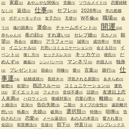
家庭
あやふやな関係
克服
ソウルメイト
恋愛経験
(2)
(2)
(1)
(1)
(1)
仕事
セフレ
返信
2026年
なし
年の差婚
(1)
(2)
(18)
(5)
(3)
職場
W不倫
ボディータッチ
女子力
天使
会
(1)
(1)
(1)
(1)
(4)
(8)
開運
運命
チャームポイント
う
魂の因果
(1)
(1)
(9)
(2)
(24)
夜の顔
すれ違い
セレブ婚
願
赤ちゃん
元カノ
(1)
(3)
(3)
(2)
(1)
望
アラフォー
再会
波動
誠実
成功率
学校
(2)
(1)
(1)
(2)
(1)
(1)
イニシャル
イ
片思いコミュニケーション
会える日
(1)
(2)
(1)
(1)
キッカケ
ベント
だ
接し方
セックスレス
彼氏
(2)
(1)
(1)
(7)
(1)
マンネリ
めんず
独身
嫉妬
シンパシー
外国人
(4)
(1)
(1)
(5)
(1)
仕
プレゼント
言葉
旅行
宿命
同棲
愛
(3)
(2)
(1)
(1)
(1)
(2)
(3)
事運
結婚成就
長続き
浮気される原因
あきらめ
(14)
(1)
(1)
(1)
(1)
既読スルー
コミュニケーション
秘密
欲望
運気
(1)
(1)
(2)
(2)
ダイエット
友達以上恋
フェチ
音信不通
話題
(32)
(3)
(1)
(1)
(1)
人未満
離婚
ハロウィン
復縁対策
恋愛心理
ネッ
(4)
(1)
(1)
(1)
(2)
告白失敗
ト婚活
近況
二股
タイプの女性
遠距離片
(1)
(1)
(3)
(1)
(1)
選択肢
夫婦
喧嘩
想い
執着
破局
特徴
告
(1)
(1)
(2)
(1)
(7)
(1)
(3)
恋愛
白された
メール返信
あの人の本音
愛され度
(1)
(4)
(1)
(1)
(1)
部下
仲直り
会話
前世療法
生徒
コンプレックス
(1)
(1)
(1)
(2)
(2)