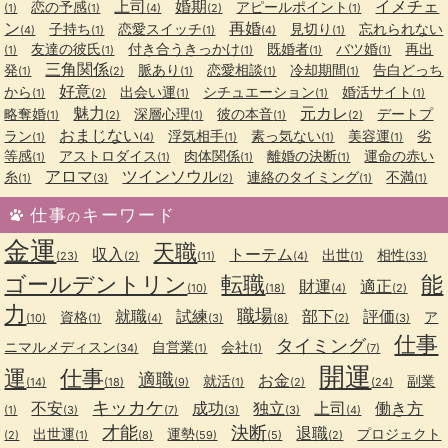
上司
婚期
イメチェ
恋の予感
アピールポイント
(1)
(1)
(4)
(2)
(1)
ン
再婚
子持ち
恋愛スイッチ
見切り
忘れられない
(4)
(1)
(1)
(4)
(1)
友達の彼氏
付き合うきっかけ
既婚者
バツ婚
再出
(1)
(1)
(1)
(1)
(1)
三角関係
発
脈あり
恋愛相談
冷却期間
告白どっち
(1)
(2)
(1)
(1)
(1)
好意
から
出会い運
シチュエーション
婚活サイト
(1)
(2)
(1)
(1)
(1)
魅力
元カレ
略奪婚
深層心理
彼の本音
デートプ
(1)
(2)
(1)
(1)
(2)
おまじない
ラン
浮気相手
素っ気ない
美容運
劣
(1)
(4)
(1)
(1)
(1)
等感
アストロダイス
肉体関係
離婚の決断
運命の赤い
(1)
(1)
(1)
(1)
アロマ
ツインソウル
糸
連絡のタイミング
不満
(1)
(3)
(2)
(1)
(1)
仕事
キーワード
の
金運
天職
収入
トーテム
出世
相性
(23)
(2)
(11)
(4)
(1)
(33)
ゴールデントリン
転職
能
財運
適正
(10)
(18)
(4)
(2)
力
職場
就職
試練
部下
評価
資格
ア
(10)
(1)
(4)
(3)
(8)
(2)
(3)
仕事
タイミング
ニマルメディスン
自営業
会社
(34)
(1)
(1)
(7)
開運
運
仕事
適職
お金
就活
副業
(14)
(18)
(9)
(1)
(2)
(24)
キッカケ
不安
成功
独立
上司
働き方
(1)
(3)
(7)
(3)
(3)
(4)
才能
決断
退職
出世運
運勢
プロジェクト
(2)
(1)
(8)
(59)
(5)
(2)