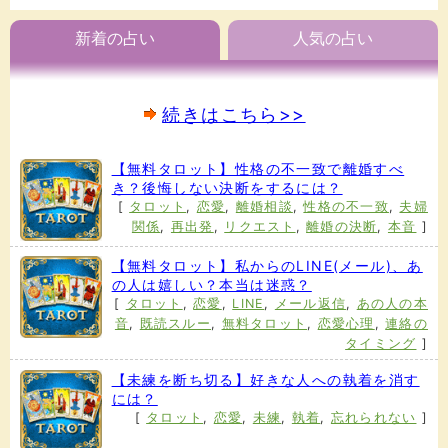
新着の占い
人気の占い
続きはこちら>>
【無料タロット】性格の不一致で離婚すべ
き？後悔しない決断をするには？
[
タロット
,
恋愛
,
離婚相談
,
性格の不一致
,
夫婦
関係
,
再出発
,
リクエスト
,
離婚の決断
,
本音
]
【無料タロット】私からのLINE(メール)、あ
の人は嬉しい？本当は迷惑？
[
タロット
,
恋愛
,
LINE
,
メール返信
,
あの人の本
音
,
既読スルー
,
無料タロット
,
恋愛心理
,
連絡の
タイミング
]
【未練を断ち切る】好きな人への執着を消す
には？
[
タロット
,
恋愛
,
未練
,
執着
,
忘れられない
]