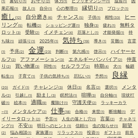
お守り
裏切り
体力
ビブリオマンシー
成長
因
(1)
(1)
(2)
(1)
(1)
(1)
縁切り
果応報
故人
自分
心の整理
ブロック
(1)
(1)
(1)
(1)
(7)
(1)
癒し
自分磨き
チャンス
ヒー
子供
相性
(12)
(6)
(5)
(1)
(33)
リング
転機
独身
無料タ
ショッピング運
疲れ
(5)
(2)
(1)
(3)
(1)
ロット
受験
イメチェン
厄落とし
才能発掘
持
(3)
(2)
(4)
(1)
(1)
気持ち
ち味
頑張り
2025年
導き
災難
言霊
(1)
(1)
(1)
(19)
(1)
(1)
金運
予兆
ハイヤーセ
判断
第六感
啓示
(1)
(2)
(23)
(1)
(1)
(1)
ルフ
アファメーション
エネルギーバンパイア
仲直
(2)
(3)
(2)
り
買い物運
セルフラブ
時期
同性
犬
輪廻
(2)
(3)
(1)
(2)
(4)
(1)
良縁
転生
子育て
子供の気持ち
厄払い
予想
(1)
(1)
(1)
(1)
(1)
チャレンジ
休日
名言
メンタ
ガイド
選択
(20)
(1)
(3)
(3)
(2)
(1)
ル
励まし
喧嘩
引越し
瞑想法
自分軸
現状打
(2)
(1)
(3)
(1)
(3)
(1)
適職
守護天使
破
絵本
魔除け
ラッキーカラ
(1)
(1)
(9)
(1)
(2)
仕事
メンタルケア
デ
−
合格
来世
断捨離
(1)
(2)
(18)
(1)
(1)
(1)
イリータロット
言葉
予言
人生の落とし穴
チャネリ
(2)
(1)
(1)
(2)
不安
願望
ング
明日へのヒント
信頼
虫の知らせ
(1)
(3)
(1)
(1)
(1)
悩み相談
家族運
リラックス
投資
ギフト
前兆
(2)
(1)
(1)
(1)
(1)
(1)