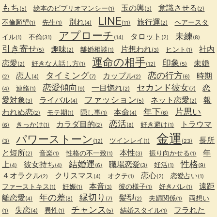
もち
玉の輿
意識させる
絵本のビブリオマンシー
(5)
(1)
(3)
(2)
LINE
別れ
旅行運
不倫願望
先生
ヘアースタ
(1)
(1)
(4)
(11)
(2)
アプローチ
未練
タロット
イル
不倫
(1)
(31)
(14)
(2)
(8)
引き寄せ
趣味
片想われ
社内
離婚相談
ヒント
(5)
(2)
(1)
(3)
(1)
運命の相手
印象
恋愛
未婚
好きな人話し方
(2)
(1)
(12)
(5)
タイミング
恋の行方
恋人
カップル
時期
(2)
(4)
(7)
(2)
(6)
恋愛傾向
セカンド彼女
一目惚れ
恋
連絡
(4)
(1)
(9)
(2)
(7)
ファッション
愛対象
ライバル
ネット恋愛
報
(3)
(4)
(5)
(2)
年下
片思い
われぬ恋
本命
モテ期
隠し事
(2)
(1)
(1)
(4)
(6)
恋活
カラダ目的
トラウマ
きっかけ
好き避け
(6)
(1)
(2)
(8)
(1)
金運
パワーストーン
長所
ツインレイ
(3)
(12)
(1)
(23)
と短所
本性
年
音楽
性格の不一致
振り向かせる
(2)
(1)
(1)
(3)
(1)
結婚運
性格
上
彼女持ち
職場恋愛
妊活
(4)
(4)
(6)
(3)
(1)
(9)
４オラクル
クリスマス
恋心
オクテ
恋愛占い
(2)
(4)
(1)
(2)
(1)
本音
遠距
ファーストキス
妊娠
彼の様子
好きバレ
(1)
(1)
(3)
(1)
(1)
年の差
縁切り
離恋愛
髪型
夫婦関係
両想い
(4)
(8)
(7)
(2)
(1)
チャンス
失恋
フラれた
異性
結婚スタイル
(1)
(4)
(1)
(5)
(1)