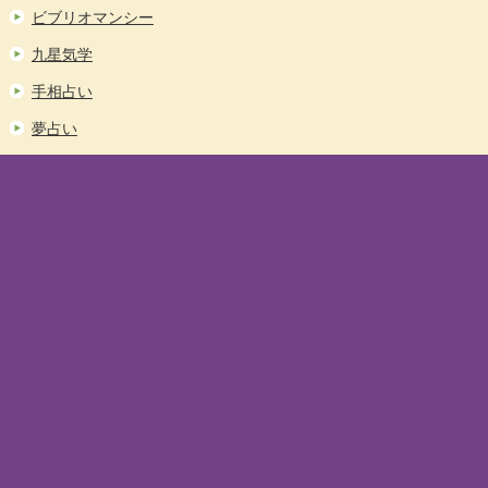
ビブリオマンシー
九星気学
手相占い
夢占い