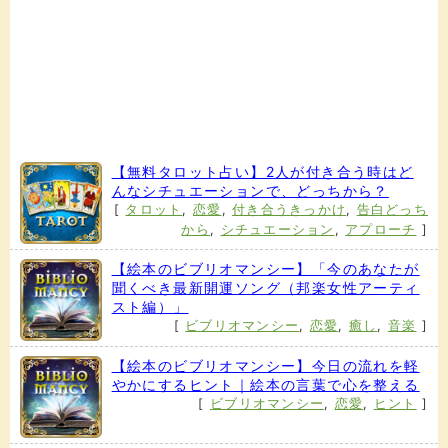
【無料タロット占い】2人が付き合う時はど
んなシチュエーションで、どっちから？
[
タロット
,
恋愛
,
付き合うきっかけ
,
告白どっち
から
,
シチュエーション
,
アプローチ
]
【絵本のビブリオマンシー】「今のあなたが
聞くべき最新開運ソング（邦楽女性アーティ
スト編）」
[
ビブリオマンシー
,
恋愛
,
癒し
,
音楽
]
【絵本のビブリオマンシー】今日の流れを軽
やかにするヒント｜絵本の言葉で心を整える
[
ビブリオマンシー
,
恋愛
,
ヒント
]