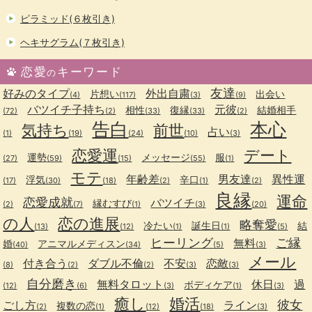
ピラミッド(６枚引き)
ヘキサグラム(７枚引き)
恋愛
キーワード
の
友達
好みのタイプ
外出自粛
片想い
出会い
(4)
(117)
(3)
(9)
バツイチ子持ち
元彼
相性
復縁
結婚相手
(72)
(2)
(33)
(33)
(2)
告白
本心
気持ち
前世
占い
(1)
(19)
(24)
(10)
(3)
恋愛運
デート
運勢
メッセージ
服
(27)
(59)
(15)
(55)
(1)
モテ
年齢差
男友達
異性運
浮気
辛口
(17)
(30)
(18)
(2)
(1)
(2)
良縁
運命
恋愛成就
バツイチ
縁むすび
(2)
(7)
(1)
(3)
(20)
の人
恋の進展
略奪愛
冷たい
誕生日
結
(13)
(12)
(1)
(1)
(5)
ヒーリング
ご縁
無料
婚
アニマルメディスン
(40)
(34)
(5)
(3)
メール
付き合う
ダブル不倫
不安
恋敵
(8)
(2)
(2)
(3)
(3)
自分磨き
無料タロット
休日
過
ボディケア
(12)
(6)
(3)
(1)
(3)
癒し
婚活
彼女
ごし方
ライン
複数の恋
(2)
(1)
(12)
(18)
(3)