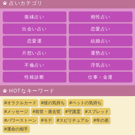
占いカテゴリ
復縁占い
相性占い
出会い占い
恋愛占い
恋愛運
結婚占い
片想い占い
運勢占い
不倫占い
浮気占い
性格診断
仕事・金運
HOTなキーワード
#オラクルカード
#彼の気持ち
#ペットの気持ち
#メッセージ
#前世・過去世
#守護霊
#スプレッド
#パワーストーン
#モテ
#スピリチュアル
#年の差
#運命の相手