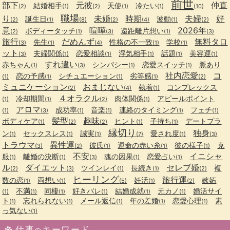
前世
部下
元彼
仲直
結婚相手
天使
冷たい
(2)
(1)
(2)
(1)
(1)
(10)
職場
り
未婚
時期
夫婦
好
誕生日
波動
(2)
(1)
(8)
(2)
(4)
(1)
(2)
意
喧嘩
2026年
ボディータッチ
遠距離片想い
(2)
(1)
(3)
(1)
(3)
旅行
だめんず
無料タロ
先生
性格の不一致
学校
(3)
(1)
(4)
(1)
(1)
ット
夫婦関係
恋愛相談
浮気相手
話題
美容運
(3)
(1)
(1)
(1)
(1)
(1)
すれ違い
赤ちゃん
シンパシー
恋愛スイッチ
脈あり
(1)
(3)
(1)
(1)
社内恋愛
コ
恋の予感
シチュエーション
劣等感
(1)
(1)
(1)
(1)
(2)
ミュニケーション
おまじない
執着
コンプレックス
(2)
(4)
(1)
４オラクル
冷却期間
肉体関係
アピールポイント
(1)
(1)
(2)
(1)
アロマ
成功率
音楽
連絡のタイミング
フェチ
(1)
(3)
(1)
(1)
(1)
(1)
髪型
趣味
ボディケア
ヒント
子持ち
デートプラ
(1)
(2)
(2)
(1)
(1)
縁切り
独身
ン
セックスレス
誠実
愛され度
(1)
(1)
(1)
(7)
(1)
(3)
トラウマ
異性運
彼氏
運命の赤い糸
彼の様子
克
(3)
(2)
(1)
(1)
(1)
不安
イニシャ
服
離婚の決断
魂の因果
恋愛占い
(1)
(1)
(3)
(1)
(1)
ル
ダイエット
セレブ婚
ツインレイ
長続き
複
(2)
(3)
(1)
(1)
(2)
ヒーリング
旅行運
数の恋
両想い
妊活
嫉妬
(1)
(1)
(5)
(1)
(2)
不満
同棲
好きバレ
結婚成就
元カノ
婚活サイ
(1)
(1)
(1)
(1)
(1)
(1)
ト
忘れられない
メール返信
年の差婚
恋愛心理
素
(1)
(1)
(1)
(1)
(1)
っ気ない
(1)
仕事
キーワード