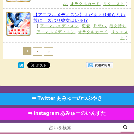
ル
,
オラクルカード
,
リクエスト
]
【アニマルメディスン】まだあまり知らない
彼に、ズバリ彼女はいる!?
[
アニマルメディスン
,
恋愛
,
片想い
,
彼女持ち
,
アニマルメディスン
,
オラクルカード
,
リクエス
ト
]
1
Next >>
2
3
➡️ Twitter あみゅーのつぶやき
➡️ Instagram あみゅーのいんすた