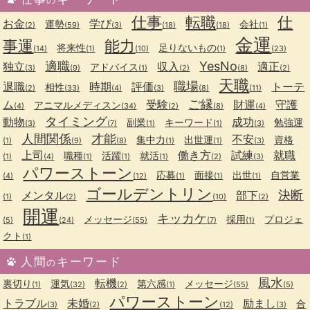
の
仕事
転職
仕
お金
学び
運勢
会社
(2)
(59)
(3)
(18)
(18)
(1)
金運
事運
能力
将来性
足りないもの
(14)
(1)
(10)
(1)
(23)
適職
YesNo
独立
収入
適正
アドバイス
(3)
(9)
(1)
(2)
(8)
(2)
天職
職場
退職
時期
評価
トーテ
相性
(2)
(33)
(4)
(3)
(8)
(11)
ご縁
ム
受験
財運
守護
アニマルメディスン
(4)
(34)
(2)
(8)
(4)
タイミング
動物
成功
副業
キーワード
勉強運
(3)
(7)
(1)
(1)
(3)
人間関係
才能
不安
集中力
出世運
資格
(1)
(9)
(8)
(1)
(1)
(3)
上司
働き方
試練
就職
職種
活躍
就活
(1)
(4)
(1)
(1)
(1)
(2)
(3)
パワーストーン
応募
面接
出世
自営業
(4)
(12)
(1)
(1)
(1)
ゴールデントリン
決断
メンタル
部下
(1)
(2)
(10)
(2)
開運
キッカケ
メッセージ
採用
プロジェ
(5)
(24)
(55)
(7)
(1)
クト
(1)
人間
キーワード
の
風水
転機
裏切り
運気
第六感
メッセージ
(1)
(32)
(2)
(1)
(55)
(5)
パワーストーン
トラブル
未婚
励まし
合
(3)
(2)
(12)
(3)