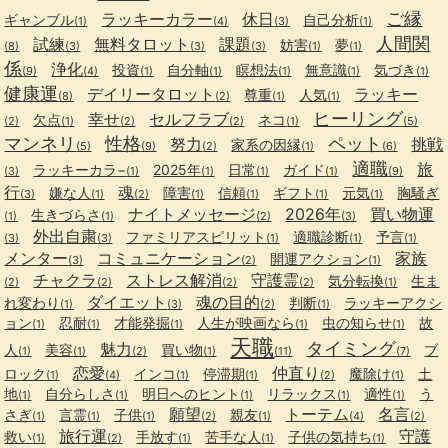
ご縁
ラッキーカラー
休日
ギャンブル
自己分析
(1)
(4)
(3)
(1)
人間関
試練
無料タロット
課題
妨害
夢
(8)
(3)
(3)
(3)
(1)
(1)
係
浄化
投資
自分軸
瞑想法
無意識
気づき
(9)
(4)
(1)
(1)
(1)
(1)
(1)
健康運
デイリータロット
ラッキー
尊重
人気
(8)
(2)
(1)
(1)
ヒーリング
幸せ
セルフラブ
欠点
ネコ
(2)
(1)
(2)
(2)
(1)
(5)
マンネリ
性格
ペット
努力
挑戦
家系の因縁
(5)
(9)
(2)
(1)
(6)
適職
旅
ラッキーカラ−
2025年
日常
ガイド
(3)
(1)
(1)
(1)
(1)
(9)
行
魂
嫌な人
障害
信頼
ギフト
元気
胸騒ぎ
(3)
(1)
(2)
(1)
(1)
(1)
(1)
ナイトメッセージ
2026年
買い物運
生きづらさ
(1)
(1)
(2)
(3)
外出自粛
ファミリアスピリット
適職診断
予言
(3)
(3)
(1)
(1)
(1)
メンター
コミュニケーション
家族
開運アクション
(3)
(2)
(1)
チャクラ
ストレス解消
守護霊
気分転換
生ま
(2)
(2)
(2)
(2)
(1)
ダイエット
魂の目的
れ変わり
判断
ラッキーアクシ
(1)
(3)
(2)
(1)
ョン
忍耐
才能発掘
人生が映画なら
虫の知らせ
故
(1)
(1)
(1)
(1)
(1)
天職
タイミング
魅力
人
美容
買い物
ブ
(1)
(1)
(2)
(1)
(11)
(7)
恋愛
仲直り
ロック
インコ
停滞期
魔除け
土
(1)
(4)
(1)
(1)
(2)
(1)
地
自分らしさ
明日へのヒント
リラックス
適性
う
(1)
(1)
(1)
(1)
(1)
願望
トーテム
名言
さぎ
言霊
子供
親友
(1)
(1)
(1)
(2)
(1)
(4)
(2)
旅行運
守護
救い
手放す
苦手な人
子供の気持ち
(1)
(2)
(1)
(1)
(1)