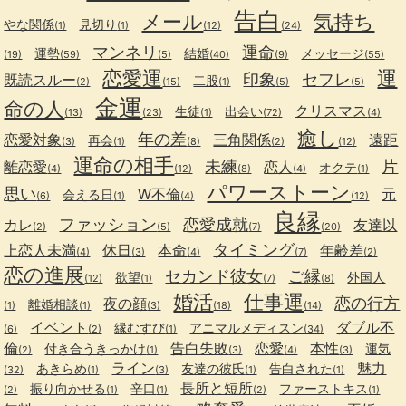
告白
メール
気持ち
やな関係
見切り
(1)
(1)
(12)
(24)
マンネリ
運命
運勢
結婚
メッセージ
(19)
(59)
(5)
(40)
(9)
(55)
恋愛運
運
印象
セフレ
既読スルー
二股
(2)
(15)
(1)
(5)
(5)
金運
命の人
クリスマス
生徒
出会い
(13)
(23)
(1)
(72)
(4)
癒し
年の差
恋愛対象
三角関係
遠距
再会
(3)
(1)
(8)
(2)
(12)
運命の相手
未練
片
離恋愛
恋人
オクテ
(4)
(12)
(8)
(4)
(1)
パワーストーン
思い
W不倫
元
会える日
(6)
(1)
(4)
(12)
良縁
ファッション
恋愛成就
カレ
友達以
(2)
(5)
(7)
(20)
タイミング
上恋人未満
休日
本命
年齢差
(4)
(3)
(4)
(7)
(2)
恋の進展
セカンド彼女
ご縁
欲望
外国人
(12)
(1)
(7)
(8)
婚活
仕事運
恋の行方
夜の顔
離婚相談
(1)
(1)
(3)
(18)
(14)
イベント
ダブル不
縁むすび
アニマルメディスン
(6)
(2)
(1)
(34)
倫
告白失敗
恋愛
本性
付き合うきっかけ
運気
(2)
(1)
(3)
(4)
(3)
ライン
魅力
あきらめ
友達の彼氏
告白された
(32)
(1)
(3)
(1)
(1)
長所と短所
振り向かせる
辛口
ファーストキス
(2)
(1)
(1)
(2)
(1)