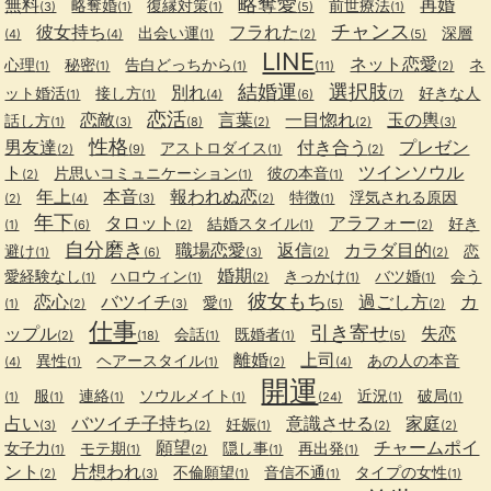
略奪愛
無料
再婚
略奪婚
復縁対策
前世療法
(3)
(1)
(1)
(5)
(1)
チャンス
彼女持ち
フラれた
出会い運
深層
(4)
(4)
(1)
(2)
(5)
LINE
ネット恋愛
心理
秘密
告白どっちから
ネ
(1)
(1)
(1)
(11)
(2)
結婚運
選択肢
別れ
ット婚活
接し方
好きな人
(1)
(1)
(4)
(6)
(7)
恋活
恋敵
言葉
一目惚れ
玉の輿
話し方
(1)
(3)
(8)
(2)
(2)
(3)
性格
男友達
付き合う
プレゼン
アストロダイス
(2)
(9)
(1)
(2)
ト
ツインソウル
片思いコミュニケーション
彼の本音
(2)
(1)
(1)
年上
本音
報われぬ恋
特徴
浮気される原因
(2)
(4)
(3)
(2)
(1)
年下
タロット
アラフォー
結婚スタイル
好き
(1)
(6)
(2)
(1)
(2)
自分磨き
職場恋愛
返信
カラダ目的
避け
恋
(1)
(6)
(3)
(2)
(2)
婚期
愛経験なし
ハロウィン
きっかけ
バツ婚
会う
(1)
(1)
(2)
(1)
(1)
彼女もち
恋心
バツイチ
過ごし方
カ
愛
(1)
(2)
(3)
(1)
(5)
(2)
仕事
引き寄せ
ップル
失恋
会話
既婚者
(2)
(18)
(1)
(1)
(5)
離婚
上司
異性
ヘアースタイル
あの人の本音
(4)
(1)
(1)
(2)
(4)
開運
服
連絡
ソウルメイト
近況
破局
(1)
(1)
(1)
(1)
(24)
(1)
(1)
占い
バツイチ子持ち
意識させる
家庭
妊娠
(3)
(2)
(1)
(2)
(2)
願望
チャームポイ
女子力
モテ期
隠し事
再出発
(1)
(1)
(2)
(1)
(1)
ント
片想われ
不倫願望
音信不通
タイプの女性
(2)
(3)
(1)
(1)
(1)