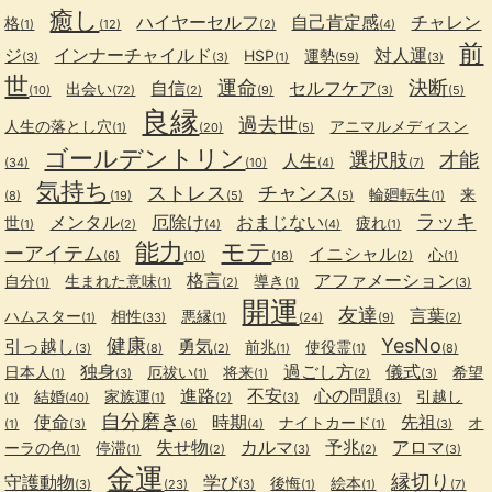
癒し
ハイヤーセルフ
自己肯定感
チャレン
格
(1)
(12)
(2)
(4)
前
ジ
インナーチャイルド
対人運
HSP
運勢
(3)
(3)
(1)
(59)
(3)
世
運命
決断
自信
セルフケア
出会い
(10)
(72)
(2)
(9)
(3)
(5)
良縁
過去世
人生の落とし穴
アニマルメディスン
(1)
(20)
(5)
ゴールデントリン
選択肢
才能
人生
(34)
(10)
(4)
(7)
気持ち
ストレス
チャンス
輪廻転生
来
(8)
(19)
(5)
(5)
(1)
ラッキ
メンタル
厄除け
おまじない
世
疲れ
(1)
(2)
(4)
(4)
(1)
能力
モテ
ーアイテム
イニシャル
心
(6)
(10)
(18)
(2)
(1)
格言
アファメーション
自分
生まれた意味
導き
(1)
(1)
(2)
(1)
(3)
開運
友達
言葉
ハムスター
相性
悪縁
(1)
(33)
(1)
(24)
(9)
(2)
健康
YesNo
引っ越し
勇気
前兆
使役霊
(3)
(8)
(2)
(1)
(1)
(8)
独身
過ごし方
儀式
日本人
厄祓い
将来
希望
(1)
(3)
(1)
(1)
(2)
(3)
進路
不安
心の問題
結婚
家族運
引越し
(1)
(40)
(1)
(2)
(3)
(3)
自分磨き
使命
時期
先祖
ナイトカード
オ
(1)
(3)
(6)
(4)
(1)
(3)
失せ物
カルマ
予兆
アロマ
ーラの色
停滞
(1)
(1)
(2)
(3)
(2)
(3)
金運
縁切り
守護動物
学び
後悔
絵本
(3)
(23)
(3)
(1)
(1)
(7)