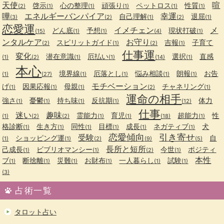
天使
喧
啓示
心の整理
頑張り
ペットロス
性質
(2)
(1)
(1)
(1)
(1)
(1)
嘩
エネルギーバンパイア
幸運
自己理解
退屈
(3)
(2)
(1)
(2)
(1)
恋愛運
イメチェン
メ
どん底
予想
現状打破
(15)
(1)
(1)
(4)
(1)
ンタルケア
お守り
スピリットガイド
吉報
子育て
(2)
(1)
(2)
(1)
仕事運
変化
潜在意識
厄払い
選択
直感
(1)
(2)
(1)
(1)
(14)
(1)
本心
境界線
厄落とし
悩み相談
朗報
お告
(1)
(27)
(1)
(1)
(1)
(1)
モチベーション
げ
因果応報
母親
チャネリング
(1)
(1)
(1)
(2)
(1)
運命の相手
強さ
憂鬱
持ち味
反抗期
体力
(1)
(1)
(1)
(1)
(12)
仕事
迷い
趣味
霊能力
育児
超能力
性
(1)
(2)
(2)
(1)
(1)
(18)
(1)
格診断
生き方
同性
目標
成長
ネガティブ
犬
(1)
(1)
(1)
(1)
(1)
(1)
恋愛傾向
引き寄せ
受験
ショッピング運
自
(1)
(1)
(2)
(9)
(5)
長所と短所
己成長
ビブリオマンシー
今世
ポジティ
(1)
(1)
(2)
(1)
本性
ブ
断捨離
災難
お財布
一人暮らし
試験
(1)
(1)
(1)
(1)
(1)
(1)
(3)
占術一覧
タロット占い