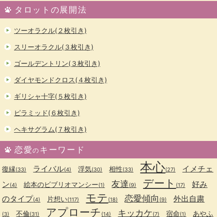
タロットの展開法
ツーオラクル(２枚引き)
スリーオラクル(３枚引き)
ゴールデントリン(３枚引き)
ダイヤモンドクロス(４枚引き)
ギリシャ十字(５枚引き)
ピラミッド(６枚引き)
ヘキサグラム(７枚引き)
恋愛
キーワード
の
本心
ライバル
イメチェ
復縁
浮気
相性
(33)
(4)
(30)
(33)
(27)
デート
友達
ン
好み
絵本のビブリオマンシー
(4)
(1)
(9)
(17)
モテ
恋愛傾向
のタイプ
外出自粛
片想い
(4)
(117)
(18)
(9)
アプローチ
キッカケ
不倫
宿命
あやふ
(3)
(31)
(14)
(7)
(1)