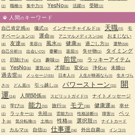
YesNo
受験
職種
集中力
活躍
(2)
(1)
(1)
(8)
(1)
(2)
人間
キーワード
の
天職
自己肯定感
儀式
インナーチャイルド
モ
(4)
(3)
(3)
(11)
運命
チベーション
おまじない
アニマルメディスン
(2)
(9)
(34)
友達
風水
健康
過ごし方
美容
運勢
(4)
(9)
(1)
(5)
(8)
(2)
(59)
タイミング
失せ物
自己分析
出会い
憂鬱
退屈
(1)
(72)
(1)
(1)
(2)
前世
ラッキーアイテム
厄除け
趣味
心
(7)
(4)
(1)
(2)
(10)
YesNo
才能
変化
浄化
未婚
運気
(6)
(8)
(32)
(8)
(2)
(4)
(2)
過去世
メッセージ
日本人
人生が映画なら
生きづら
(5)
(55)
(1)
(1)
開
パワーストーン
引っ越し
さ
どん底
(1)
(1)
(3)
(12)
運
人間関係
ナイトメッセージ
スピリットガイド
(24)
(9)
(1)
能力
モテ
健康運
学び
旅行
幸せ
(2)
(3)
(10)
(3)
(18)
(8)
ペッ
ラッキー
先祖
霊能力
性格診断
障害
(2)
(2)
(3)
(1)
(1)
(1)
ト
性格
選択肢
気分転換
土地
ナイトカード
(6)
(1)
(1)
(9)
(7)
仕事運
カルマ
自信
外出自粛
インコ
(1)
(3)
(2)
(14)
(3)
(1)