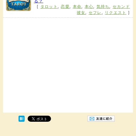
る？
[
タロット
,
恋愛
,
本命
,
本心
,
気持ち
,
セカンド
彼女
,
セフレ
,
リクエスト
]