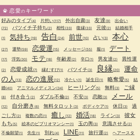
恋愛
キーワード
の
友達
好みのタイプ
外出自粛
片想い
出会い
(4)
(117)
(3)
(9)
バツイチ子持ち
元彼
相性
復縁
結婚相手
(72)
(2)
(33)
(33)
(2)
告白
本心
気持ち
前世
占い
(1)
(19)
(24)
(10)
(3)
恋愛運
デート
運勢
メッセージ
服
(27)
(59)
(15)
(55)
(1)
モテ
年齢差
男友達
異性運
浮気
辛口
(17)
(30)
(18)
(2)
(1)
(2)
良縁
運命
恋愛成就
バツイチ
縁むすび
(2)
(7)
(1)
(3)
(20)
の人
恋の進展
略奪愛
冷たい
誕生日
結
(13)
(12)
(1)
(1)
(5)
ヒーリング
ご縁
無料
婚
アニマルメディスン
(40)
(34)
(5)
(3)
メール
付き合う
ダブル不倫
不安
恋敵
(8)
(2)
(2)
(3)
(3)
自分磨き
無料タロット
休日
過
ボディケア
(12)
(6)
(3)
(1)
(3)
癒し
婚活
彼女
ごし方
ライン
複数の恋
(2)
(1)
(12)
(18)
(3)
もち
玉の輿
意識させる
絵本のビブリオマンシー
(5)
(1)
(3)
(2)
LINE
別れ
旅行運
不倫願望
先生
ヘアースタ
(1)
(1)
(4)
(11)
(2)