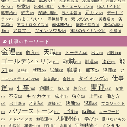
発
脈あり
恋愛相談
冷却期間
告白どっち
(1)
(2)
(1)
(1)
(1)
好意
から
出会い運
シチュエーション
婚活サイト
(1)
(2)
(1)
(1)
(1)
魅力
元カレ
略奪婚
深層心理
彼の本音
デートプ
(1)
(2)
(1)
(1)
(2)
おまじない
ラン
浮気相手
素っ気ない
美容運
劣
(1)
(4)
(1)
(1)
(1)
等感
アストロダイス
肉体関係
離婚の決断
運命の赤い
(1)
(1)
(1)
(1)
アロマ
ツインソウル
糸
連絡のタイミング
不満
(1)
(3)
(2)
(1)
(1)
仕事
キーワード
の
金運
天職
収入
トーテム
出世
相性
(23)
(2)
(11)
(4)
(1)
(33)
ゴールデントリン
転職
能
財運
適正
(10)
(18)
(4)
(2)
力
職場
就職
試練
部下
評価
資格
ア
(10)
(1)
(4)
(3)
(8)
(2)
(3)
仕事
タイミング
ニマルメディスン
自営業
会社
(34)
(1)
(1)
(7)
開運
運
仕事
適職
お金
就活
副業
(14)
(18)
(9)
(1)
(2)
(24)
キッカケ
不安
成功
独立
上司
働き方
(1)
(3)
(7)
(3)
(3)
(4)
才能
決断
退職
出世運
運勢
プロジェクト
(2)
(1)
(8)
(59)
(5)
(2)
パワーストーン
ご縁
時期
キーワード
(1)
(12)
(8)
(4)
人間関係
学び
アドバイス
勉強運
足りないもの
(1)
(1)
(1)
(9)
(3)
守護動物
メンタル
面接
将来性
採用
応募
(1)
(1)
(1)
(1)
(1)
(3)