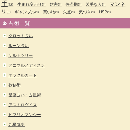
手
マンネ
生まれ変わり
妨害
停滞期
苦手な人
(12)
(1)
(1)
(1)
(1)
リ
ギャンブル
買い物
欠点
気づき
HSP
(5)
(1)
(1)
(1)
(1)
(1)
占術一覧
タロット占い
ルーン占い
ケルトツリー
アニマルメディスン
オラクルカード
数秘術
星座占い・占星術
アストロダイス
ビブリオマンシー
九星気学