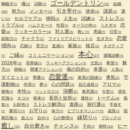
ゴールデントリン
魂
胸騒ぎ
試験
結婚
(1)
(2)
(1)
(10)
引き寄せ
努力
メンター
使命
課題
迷
(40)
(2)
(3)
(5)
(3)
(3)
ストレス
い
セルフケア
挑戦
人生
試練
(2)
(3)
(3)
(4)
(3)
(5)
トラブル
恋
ハムスター
性質
オーラの色
うさぎ
(3)
(1)
(1)
(1)
(1)
愛
ラッキーカラー
対人運
救い
悪縁
日常
(4)
(4)
(3)
(1)
(1)
(1)
恋愛
チャクラ
超能力
ファミリアスピリット
生き方
(1)
(2)
(1)
(1)
傾向
家族
格言
忍耐
育児
直感
ネガティブ
(9)
(1)
(1)
(1)
(2)
(2)
本心
ご縁
コミュニケーション
適職診断
(1)
(8)
(2)
(27)
(1)
2026年
魅
境界線
ラッキーアクション
元気
希望
(3)
(1)
(1)
(1)
(1)
力
魂の目的
幸運
朗報
開運アクション
人気
(2)
(1)
(1)
(2)
(2)
(1)
恋愛運
ダイエット
勇気
守
尊重
家系の因縁
(3)
(1)
(15)
(1)
(2)
護動物
心の問題
アロマ
停滞
夢
自己成長
(3)
(1)
(1)
(3)
(1)
(3)
決断
本性
後悔
ペットロス
無意識
今世
潜在
(1)
(3)
(1)
(5)
(1)
(1)
長所と短所
トーテム
意識
ネコ
将来
適性
親
(1)
(1)
(1)
(2)
(1)
(4)
ストレス解消
進路
旅行運
友
お財布
手放す
(1)
(1)
(2)
(2)
(2)
お守り
裏切り
体力
ビブリオマンシー
成長
因
(1)
(1)
(2)
(1)
(1)
(1)
縁切り
果応報
故人
自分
心の整理
ブロック
(1)
(1)
(1)
(1)
(7)
(1)
癒し
自分磨き
チャンス
ヒー
子供
相性
(12)
(6)
(5)
(1)
(33)