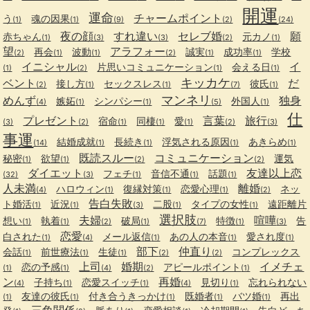
開運
運命
チャームポイント
う
魂の因果
(1)
(1)
(9)
(2)
(24)
夜の顔
すれ違い
セレブ婚
願
赤ちゃん
元カノ
(1)
(3)
(3)
(2)
(1)
望
アラフォー
再会
波動
誠実
成功率
学校
(2)
(1)
(1)
(2)
(1)
(1)
イニシャル
イ
片思いコミュニケーション
会える日
(1)
(2)
(1)
(1)
キッカケ
ベント
だ
接し方
セックスレス
彼氏
(2)
(1)
(1)
(7)
(1)
マンネリ
めんず
独身
嫉妬
シンパシー
外国人
(4)
(1)
(1)
(5)
(1)
仕
プレゼント
言葉
旅行
宿命
同棲
愛
(3)
(2)
(1)
(1)
(1)
(2)
(3)
事運
結婚成就
長続き
浮気される原因
あきらめ
(14)
(1)
(1)
(1)
(1)
既読スルー
コミュニケーション
秘密
欲望
運気
(1)
(1)
(2)
(2)
ダイエット
友達以上恋
フェチ
音信不通
話題
(32)
(3)
(1)
(1)
(1)
人未満
離婚
ハロウィン
復縁対策
恋愛心理
ネッ
(4)
(1)
(1)
(1)
(2)
告白失敗
ト婚活
近況
二股
タイプの女性
遠距離片
(1)
(1)
(3)
(1)
(1)
選択肢
夫婦
喧嘩
想い
執着
破局
特徴
告
(1)
(1)
(2)
(1)
(7)
(1)
(3)
恋愛
白された
メール返信
あの人の本音
愛され度
(1)
(4)
(1)
(1)
(1)
部下
仲直り
会話
前世療法
生徒
コンプレックス
(1)
(1)
(1)
(2)
(2)
上司
婚期
イメチェ
恋の予感
アピールポイント
(1)
(1)
(4)
(2)
(1)
ン
再婚
子持ち
恋愛スイッチ
見切り
忘れられない
(4)
(1)
(1)
(4)
(1)
友達の彼氏
付き合うきっかけ
既婚者
バツ婚
再出
(1)
(1)
(1)
(1)
(1)
三角関係