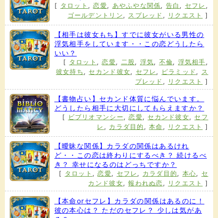
[
タロット
,
恋愛
,
あやふやな関係
,
告白
,
セフレ
,
ゴールデントリン
,
スプレッド
,
リクエスト
]
【相手は彼女もち】すでに彼女がいる男性の
浮気相手をしています・・この恋どうしたら
いい？
[
タロット
,
恋愛
,
二股
,
浮気
,
不倫
,
浮気相手
,
彼女持ち
,
セカンド彼女
,
セフレ
,
ピラミッド
,
ス
プレッド
,
リクエスト
]
【書物占い】セカンド体質に悩んでいます。
どうしたら相手に大切にしてもらえますか？
[
ビブリオマンシー
,
恋愛
,
セカンド彼女
,
セフ
レ
,
カラダ目的
,
本命
,
リクエスト
]
【曖昧な関係】カラダの関係はあるけれ
ど・・この恋は終わりにするべき？ 続けるべ
き？ 幸せになるのはどっちですか？
[
タロット
,
恋愛
,
セフレ
,
カラダ目的
,
本心
,
セ
カンド彼女
,
報われぬ恋
,
リクエスト
]
【本命orセフレ】カラダの関係はあるのに！
彼の本心は？ ただのセフレ？ 少しは気があ