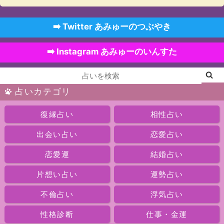
➡️ Twitter あみゅーのつぶやき
➡️ Instagram あみゅーのいんすた
占いカテゴリ
復縁占い
相性占い
出会い占い
恋愛占い
恋愛運
結婚占い
片想い占い
運勢占い
不倫占い
浮気占い
性格診断
仕事・金運