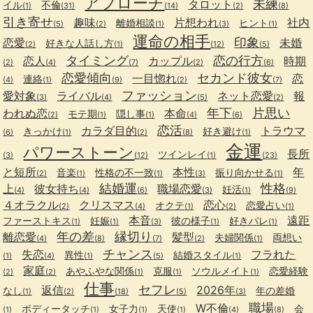
アプローチ
未練
タロット
イル
不倫
(1)
(31)
(14)
(2)
(8)
引き寄せ
趣味
片想われ
社内
離婚相談
ヒント
(5)
(2)
(1)
(3)
(1)
運命の相手
印象
恋愛
未婚
好きな人話し方
(2)
(1)
(12)
(5)
タイミング
恋の行方
恋人
カップル
時期
(2)
(4)
(7)
(2)
(6)
恋愛傾向
セカンド彼女
一目惚れ
恋
連絡
(4)
(1)
(9)
(2)
(7)
ファッション
愛対象
ライバル
ネット恋愛
報
(3)
(4)
(5)
(2)
年下
片思い
われぬ恋
本命
モテ期
隠し事
(2)
(1)
(1)
(4)
(6)
恋活
カラダ目的
トラウマ
きっかけ
好き避け
(6)
(1)
(2)
(8)
(1)
金運
パワーストーン
長所
ツインレイ
(3)
(12)
(1)
(23)
と短所
本性
年
音楽
性格の不一致
振り向かせる
(2)
(1)
(1)
(3)
(1)
結婚運
性格
上
彼女持ち
職場恋愛
妊活
(4)
(4)
(6)
(3)
(1)
(9)
４オラクル
クリスマス
恋心
オクテ
恋愛占い
(2)
(4)
(1)
(2)
(1)
本音
遠距
ファーストキス
妊娠
彼の様子
好きバレ
(1)
(1)
(3)
(1)
(1)
年の差
縁切り
離恋愛
髪型
夫婦関係
両想い
(4)
(8)
(7)
(2)
(1)
チャンス
失恋
フラれた
異性
結婚スタイル
(1)
(4)
(1)
(5)
(1)
家庭
あやふやな関係
克服
ソウルメイト
恋愛経験
(2)
(2)
(1)
(1)
(1)
仕事
セフレ
返信
2026年
なし
年の差婚
(1)
(2)
(18)
(5)
(3)
職場
W不倫
ボディータッチ
女子力
天使
会
(1)
(1)
(1)
(1)
(4)
(8)