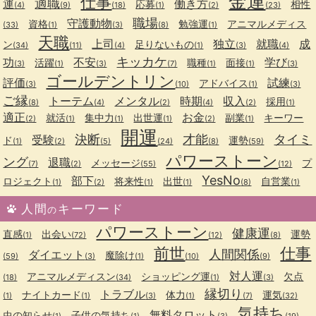
金運
仕事
適職
運
働き方
応募
相性
(4)
(9)
(18)
(1)
(2)
(23)
職場
守護動物
資格
勉強運
アニマルメディス
(33)
(1)
(3)
(8)
(1)
天職
上司
独立
就職
成
ン
足りないもの
(34)
(11)
(4)
(1)
(3)
(4)
キッカケ
功
不安
学び
活躍
職種
面接
(3)
(1)
(3)
(7)
(1)
(1)
(3)
ゴールデントリン
評価
試練
アドバイス
(3)
(10)
(1)
(3)
ご縁
トーテム
メンタル
時期
収入
採用
(8)
(4)
(2)
(4)
(2)
(1)
適正
お金
就活
集中力
出世運
副業
キーワー
(2)
(1)
(1)
(1)
(2)
(1)
開運
決断
才能
タイミ
受験
ド
運勢
(1)
(2)
(5)
(24)
(8)
(59)
パワーストーン
ング
退職
メッセージ
プ
(7)
(2)
(55)
(12)
YesNo
部下
ロジェクト
将来性
出世
自営業
(1)
(2)
(1)
(1)
(8)
(1)
人間
キーワード
の
パワーストーン
健康運
直感
出会い
運勢
(1)
(72)
(12)
(8)
前世
仕事
人間関係
ダイエット
魔除け
(59)
(3)
(1)
(10)
(9)
対人運
アニマルメディスン
ショッピング運
欠点
(18)
(34)
(1)
(3)
縁切り
トラブル
ナイトカード
体力
運気
(1)
(1)
(3)
(1)
(7)
(32)
気持ち
無料タロット
虫の知らせ
子供の気持ち
(1)
(1)
(3)
(19)