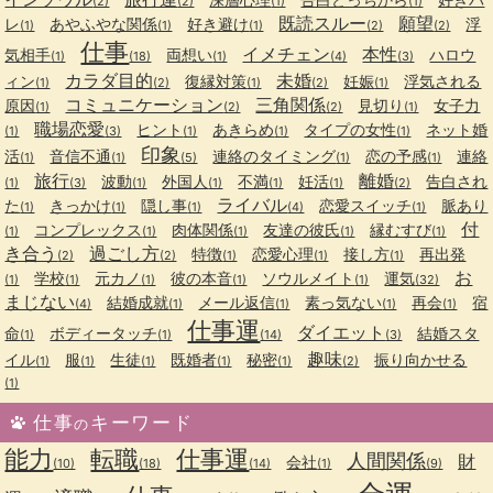
(2)
(2)
(1)
(1)
既読スルー
願望
レ
あやふやな関係
好き避け
浮
(1)
(1)
(1)
(2)
(2)
仕事
イメチェン
本性
気相手
両想い
ハロウ
(1)
(18)
(1)
(4)
(3)
カラダ目的
未婚
ィン
復縁対策
妊娠
浮気される
(1)
(2)
(1)
(2)
(1)
コミュニケーション
三角関係
原因
見切り
女子力
(1)
(2)
(2)
(1)
職場恋愛
ヒント
あきらめ
タイプの女性
ネット婚
(1)
(3)
(1)
(1)
(1)
印象
活
音信不通
連絡のタイミング
恋の予感
連絡
(1)
(1)
(5)
(1)
(1)
旅行
離婚
波動
外国人
不満
妊活
告白され
(1)
(3)
(1)
(1)
(1)
(1)
(2)
ライバル
た
きっかけ
隠し事
恋愛スイッチ
脈あり
(1)
(1)
(1)
(4)
(1)
付
コンプレックス
肉体関係
友達の彼氏
縁むすび
(1)
(1)
(1)
(1)
(1)
き合う
過ごし方
特徴
恋愛心理
接し方
再出発
(2)
(2)
(1)
(1)
(1)
お
学校
元カノ
彼の本音
ソウルメイト
運気
(1)
(1)
(1)
(1)
(1)
(32)
まじない
結婚成就
メール返信
素っ気ない
再会
宿
(4)
(1)
(1)
(1)
(1)
仕事運
ダイエット
命
ボディータッチ
結婚スタ
(1)
(1)
(14)
(3)
趣味
イル
服
生徒
既婚者
秘密
振り向かせる
(1)
(1)
(1)
(1)
(1)
(2)
(1)
仕事
キーワード
の
能力
転職
仕事運
人間関係
財
会社
(10)
(18)
(14)
(1)
(9)