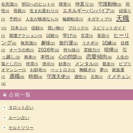
仲直り
守護動物
在意識
明日へのヒント
障害
同
(1)
(1)
(1)
(2)
(3)
エネルギーバンパイア
性
母親
生まれ変わり
頑張り
(1)
(1)
(1)
(2)
天職
予想
人生が映画なら
輪廻転生
ネガティブ
(1)
(1)
(1)
(1)
(1)
日本人
信頼
買い物
ブロック
スピリットガイド
(11)
(1)
(1)
(1)
(1)
ヒーリ
学び
開運アクション
試験
言霊
美容
(1)
(1)
(1)
(3)
(1)
(1)
ング
趣味
旅行運
試練
無意識
うさぎ
目標
(5)
(1)
(2)
(2)
(1)
(3)
2026年
喧嘩
引
オーラの色
持ち味
霊能力
(1)
(1)
(3)
(1)
(1)
(3)
恋愛傾向
っ越し
本性
心の問題
将来
人生の
(3)
(1)
(3)
(3)
(9)
メンタル
落とし穴
停滞
啓示
妨害
親友
ビブリ
(1)
(1)
(1)
(1)
(2)
(1)
オマンシー
お財布
ペットロス
胸騒ぎ
夢
家族運
(1)
(1)
(1)
(1)
(1)
適職
時期
守護天使
イメチェン
適性
元気
(1)
(9)
(4)
(2)
(1)
(1)
(4)
占術一覧
タロット占い
ルーン占い
ケルトツリー