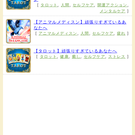
[
タロット
,
人間
,
セルフケア
,
開運アクション
,
メンタルケア
]
【アニマルメディスン】頑張りすぎているあ
なたへ
[
アニマルメディスン
,
人間
,
セルフケア
,
疲れ
]
【タロット】頑張りすぎているあなたへ
[
タロット
,
健康
,
癒し
,
セルフケア
,
ストレス
]