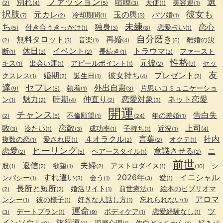
ファッション
選
別れ
喧嘩
天使
美容運
(2)
(4)
(5)
(3)
(1)
(1)
択肢
彼女も
元カレ
玉の輿
冷却期間
バツ婚
(7)
(2)
(1)
(3)
(1)
ち
未練
独身
恋心
付き合うきっかけ
恋愛占い
(5)
(1)
(3)
(8)
(1)
自分磨き
無料タロット
再婚
音楽
離婚の決
(2)
(3)
(1)
(4)
(6)
休日
イベント
トラウマ
断
長続き
ファースト
(1)
(3)
(2)
(1)
(3)
性格
元彼
キス
出会い運
アピールポイント
セッ
(1)
(1)
(1)
(2)
(9)
友
婚期
彼女持ち
プレゼント
クスレス
誕生日
(1)
(2)
(1)
(4)
(2)
達
セフレ
外出自粛
執着
片思いコミュニケーショ
(9)
(5)
(1)
(3)
魅力
時期
仲直り
恋愛対象
ネット恋愛
ン
(1)
(2)
(4)
(2)
(3)
開運
チャンス
告白失
不倫願望
年の差婚
(2)
(5)
(1)
(24)
(1)
敗
恋敵
上司
冷たい
成功率
子持ち
近況
(3)
(1)
(3)
(1)
(1)
(1)
(4)
４オラクル
言葉
社内
複数の恋
愛され度
オクテ
(1)
(1)
(2)
(2)
(1)
ヒーリング
恋愛
意識させる
ヘアースタイル
二
(2)
(5)
(1)
(2)
前世
返信
夫婦
股
欲望
アストロダイス
シ
(1)
(2)
(1)
(2)
(1)
(10)
すれ違い
2026年
イニシャル
ンパシー
会う
愛
(1)
(3)
(1)
(3)
(1)
長所と短所
婚活サイト
前世療法
絵本のビブリオマ
(2)
(2)
(1)
(1)
アロマ
ンシー
彼の様子
好きな人話し方
忘れられない
(1)
(1)
(1)
(1)
運命
ツ
デートプラン
ボディケア
恋愛経験なし
(3)
(1)
(9)
(1)
(1)
インソウル
旅行運
深層心理
告白どっちから
好きバ