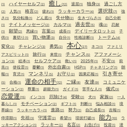
癒し
ハイヤーセルフ
独身
過ごし方
退屈
(1)
(2)
(12)
(1)
(3)
選択肢
格言
ラッキーカラー
人気
疲れ
強
(2)
(1)
(2)
(1)
(4)
(7)
失せ物
さ
気分転換
どん底
生きづらさ
自己分析
(1)
(1)
(1)
(2)
(1)
過去世
ナイトメッセージ
カルマ
魂
忍耐
(1)
(2)
(3)
(5)
(2)
願望
言葉
デイリータロット
悪縁
成長
子
(1)
(2)
(1)
(2)
(1)
(2)
買い物運
トーテム
供
裏切り
自分
性格診断
(1)
(1)
(3)
(1)
(1)
(4)
本心
変化
チャレンジ
勇気
ネコ
ファミリ
(2)
(3)
(2)
(27)
(1)
チャンス
旅行
アファメーシ
アスピリット
来世
(1)
(3)
(1)
(5)
ョン
セルフケア
不安
絵本
救い
2025年
前
(3)
(1)
(3)
(1)
(1)
(3)
外出自粛
兆
使役霊
憂鬱
HSP
チャネリング
朗
(1)
(1)
(1)
(3)
(1)
(1)
マンネリ
引き寄せ
お守り
報
育児
因果応報
(1)
(1)
(5)
(2)
(1)
運命の相手
ご縁
友達
コミュニケ
合格
(5)
(1)
(12)
(8)
(9)
ーション
儀式
尊重
超能力
ガイド
苦手な人
(2)
(1)
(1)
(1)
(1)
(3)
恋愛運
厄除け
受験
家族
インコ
犬
一人
(15)
(1)
(4)
(2)
(1)
(2)
モチベーション
暮らし
ギフト
判断
悩み相談
境
(1)
(2)
(1)
(1)
(1)
進路
努力
界線
ラッキーカラ−
自己成長
吉報
(1)
(1)
(2)
(2)
(1)
(1)
能力
先祖
守護霊
停滞期
希望
現状打破
ラ
(1)
(3)
(2)
(1)
(1)
(10)
ラッキー
名言
ッキーアクション
お告げ
投資
潜
(1)
(2)
(2)
(1)
(1)