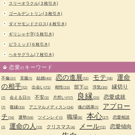
スリーオラクル(３枚引き)
ゴールデントリン(３枚引き)
ダイヤモンドクロス(４枚引き)
ギリシャ十字(５枚引き)
ピラミッド(６枚引き)
ヘキサグラム(７枚引き)
恋愛
キーワード
の
恋の進展
モテ
運命
不倫
克服
結婚
(31)
(1)
(40)
(12)
(18)
の相手
縁切り
部下
出会い
相性
浮気
(12)
(72)
(33)
(2)
(30)
良縁
恋愛成就
不安
会える日
片想い
(7)
(1)
(3)
(117)
(20)
アプロー
復縁
アニマルメディスン
魂の因果
(7)
(33)
(34)
(1)
本心
チ
職場
運勢
ツインレイ
恋愛相談
(14)
(59)
(1)
(8)
(27)
運命の人
メール
恋愛傾向
クリスマス
(1)
(13)
(4)
(12)