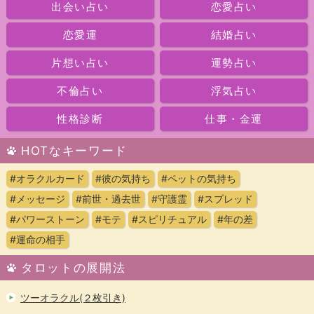
出会い占い
恋愛占い
恋愛運
結婚占い
片想い占い
運勢占い
不倫占い
浮気占い
性格診断
仕事・金運
HOTなキーワード
#オラクルカード
#彼の気持ち
#ペットの気持ち
#メッセージ
#前世・過去世
#守護霊
#スプレッド
#パワーストーン
#モテ
#スピリチュアル
#年の差
#運命の相手
タロットの展開法
ツーオラクル(２枚引き)