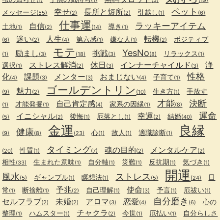
ペット
幸せ
長所と短所
メッセージ
引越し
(55)
(2)
(2)
(1)
(6)
仕事運
ラッキーアイテム
自信
土地
導き
(1)
(2)
(14)
(1)
迷い
人生
転機
第六感
嫌な人
ポジティブ
(6)
(2)
(4)
(1)
(1)
(2)
モテ
YesNo
励まし
挑戦
リラックス
(1)
(3)
(18)
(3)
(8)
(1)
ストレス解消
休日
インナーチャイルド
浄
選択
(1)
(2)
(3)
(3)
性格
化
課題
メンター
おまじない
子育て
(4)
(3)
(3)
(4)
(1)
ゴールデントリン
魅力
生き方
手放す
(9)
(2)
(10)
(1)
才能
決断
自己肯定感
才能発掘
家系の因縁
(1)
(1)
(4)
(1)
(8)
運命
イニシャル
幸運
後悔
厄落とし
結婚
(5)
(2)
(1)
(1)
(2)
(40)
金運
良縁
健康
心
故人
適職診断
(9)
(8)
(23)
(1)
(1)
(1)
タイミング
魂の目的
メンタルケア
性質
(20)
(1)
(7)
(2)
(2)
相性
生まれた意味
自分軸
災難
反抗期
気づき
(33)
(1)
(1)
(1)
(1)
(1)
開運
風水
ストレス
ギャンブル
瞑想法
日
(5)
(1)
(1)
(5)
(24)
予兆
使命
常
断捨離
自己理解
予言
厄祓い
(1)
(1)
(2)
(1)
(3)
(1)
(1)
自分磨き
セルフラブ
未婚
アロマ
恋愛
心の
(2)
(2)
(3)
(4)
(6)
チャクラ
整理
ハムスター
今世
厄払い
自分らしさ
(1)
(1)
(2)
(1)
(1)