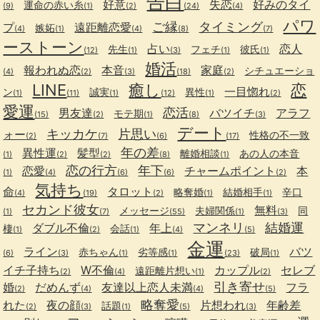
告白
好意
失恋
好みのタイ
運命の赤い糸
(9)
(1)
(2)
(24)
(4)
パワ
ご縁
タイミング
プ
遠距離恋愛
嫉妬
(4)
(1)
(4)
(8)
(7)
ーストーン
占い
恋人
先生
フェチ
彼氏
(12)
(1)
(3)
(1)
(1)
婚活
報われぬ恋
本音
家庭
シチュエーショ
(4)
(2)
(3)
(18)
(2)
LINE
癒し
恋
一目惚れ
ン
誠実
異性
(1)
(11)
(1)
(12)
(1)
(2)
愛運
恋活
男友達
バツイチ
アラフ
モテ期
(15)
(2)
(1)
(8)
(3)
デート
キッカケ
片思い
ォー
性格の不一致
(2)
(7)
(6)
(17)
年の差
異性運
髪型
離婚相談
あの人の本音
(1)
(2)
(2)
(8)
(1)
恋の行方
年下
恋愛
チャームポイント
本
(1)
(4)
(6)
(6)
(2)
気持ち
命
タロット
略奪婚
結婚相手
辛口
(4)
(19)
(2)
(1)
(1)
セカンド彼女
無料
メッセージ
夫婦関係
同
(1)
(7)
(55)
(1)
(3)
マンネリ
結婚運
ダブル不倫
年上
棲
会話
(1)
(2)
(1)
(4)
(5)
金運
ライン
バツ
赤ちゃん
劣等感
破局
(6)
(3)
(1)
(1)
(23)
(1)
イチ子持ち
W不倫
カップル
セレブ
遠距離片想い
(2)
(4)
(1)
(2)
引き寄せ
婚
だめんず
友達以上恋人未満
フラ
(2)
(4)
(4)
(5)
略奪愛
れた
夜の顔
片想われ
年齢差
話題
(2)
(3)
(1)
(5)
(3)