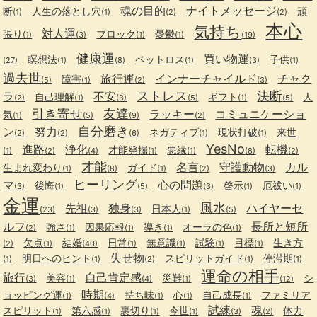
魂の目的
ナイトメッセージ
断
人生の落とし穴
頑
(1)
(1)
(2)
(2)
本心
気持ち
対人運
張り
ブロック
憂鬱
(1)
(3)
(1)
(1)
(19)
健康運
買い物運
瞑想法
ペットロス
子供
(27)
(1)
(8)
(1)
(3)
(1)
過去世
旅行運
インナーチャイルド
チャク
障害
(5)
(1)
(2)
(3)
ストレス
決断
ラ
不安
自己理解
ギフト
人
(2)
(1)
(3)
(5)
(1)
(5)
引き寄せ
友達
ラッキー
コミュニケーショ
気
(1)
(5)
(9)
(2)
自分磨き
ン
努力
ネガティブ
現状打破
来世
(2)
(2)
(6)
(1)
(1)
YesNo
進路
浄化
転機
才能発掘
悪縁
(1)
(2)
(4)
(1)
(1)
(8)
(2)
才能
名言
守護動物
カル
生まれ変わり
ガイド
(1)
(8)
(1)
(2)
(3)
ヒーリング
マ
心の問題
後悔
啓示
厄祓い
(3)
(1)
(5)
(3)
(1)
(1)
金運
風水
先祖
独身
ハイヤーセ
日本人
(23)
(3)
(3)
(1)
(5)
ルフ
長所と短所
強さ
因果応報
導き
オーラの色
(2)
(1)
(1)
(1)
(1)
欠点
結婚
日常
無意識
試験
目標
生き方
(2)
(1)
(40)
(1)
(1)
(1)
(1)
失せ物
明日へのヒント
スピリットガイド
停滞期
(1)
(1)
(2)
(1)
(1)
運命の相手
旅行
自己肯定感
美容
災難
シ
(3)
(1)
(4)
(1)
(12)
時期
ョッピング運
持ち味
心
自己成長
ファミリア
(1)
(4)
(1)
(1)
(1)
試練
魂
スピリット
第六感
裏切り
今世
体力
(1)
(1)
(1)
(1)
(3)
(2)