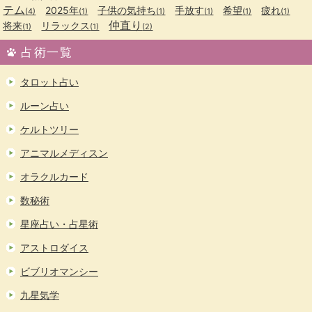
テム
2025年
子供の気持ち
手放す
希望
疲れ
(4)
(1)
(1)
(1)
(1)
(1)
仲直り
将来
リラックス
(1)
(1)
(2)
占術一覧
タロット占い
ルーン占い
ケルトツリー
アニマルメディスン
オラクルカード
数秘術
星座占い・占星術
アストロダイス
ビブリオマンシー
九星気学