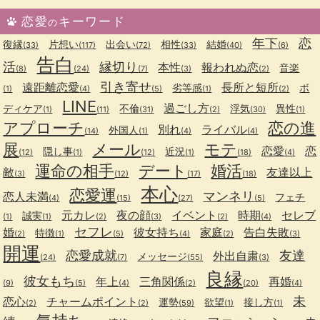
恋愛
キーワード
の
年下
恋
復縁
片想い
出会い
相性
結婚
(33)
(117)
(72)
(33)
(40)
(6)
告白
活
縁切り
本性
報われぬ恋
音楽
(8)
(24)
(7)
(3)
(2)
引き寄せ
遠距離恋愛
長所と短所
劣等感
ボ
(1)
(4)
(5)
(1)
(2)
LINE
過ごし方
ディケア
不倫
浮気
異性
(1)
(11)
(31)
(2)
(30)
(1)
アプローチ
恋の進
別れ
ライバル
外国人
(14)
(1)
(4)
(4)
展
メール
モテ
恋愛
恋
隠し事
近況
(12)
(1)
(12)
(1)
(18)
(4)
運命の相手
デート
婚活
敵
友達以上
(3)
(12)
(17)
(18)
本心
恋愛運
マンネリ
恋人未満
フェチ
(4)
(15)
(27)
(5)
元カレ
夜の顔
イベント
時期
セレブ
誠実
(1)
(1)
(2)
(3)
(2)
(4)
セフレ
婚
彼女持ち
家庭
告白失敗
特徴
(2)
(1)
(5)
(4)
(2)
(3)
開運
恋愛成就
友達
外出自粛
メッセージ
(24)
(7)
(55)
(3)
良縁
彼女もち
年上
三角関係
再婚
(9)
(5)
(4)
(2)
(20)
(4)
未
恋心
チャームポイント
運勢
欲望
接し方
(2)
(2)
(59)
(1)
(1)