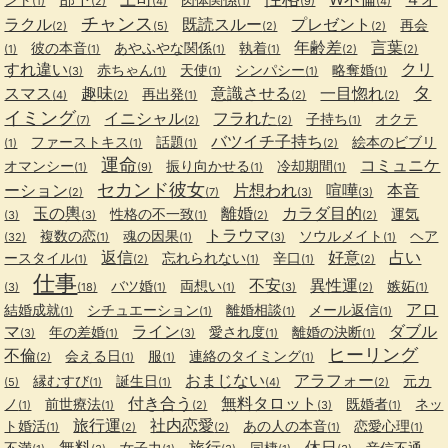
(1)
(2)
(4)
(1)
(9)
(4)
チャンス
ラクル
既読スルー
プレゼント
再会
(2)
(5)
(2)
(2)
年齢差
言葉
彼の本音
あやふやな関係
執着
(1)
(1)
(1)
(1)
(2)
(2)
すれ違い
クリ
赤ちゃん
天使
シンパシー
略奪婚
(3)
(1)
(1)
(1)
(1)
タ
スマス
趣味
意識させる
一目惚れ
再出発
(4)
(2)
(1)
(2)
(2)
イミング
イニシャル
フラれた
子持ち
オクテ
(7)
(2)
(2)
(1)
バツイチ子持ち
ファーストキス
話題
絵本のビブリ
(1)
(1)
(1)
(2)
運命
コミュニケ
オマンシー
振り向かせる
冷却期間
(1)
(9)
(1)
(1)
セカンド彼女
ーション
片想われ
喧嘩
本音
(2)
(7)
(3)
(3)
玉の輿
離婚
カラダ目的
性格の不一致
運気
(3)
(3)
(1)
(2)
(2)
トラウマ
複数の恋
魂の因果
ソウルメイト
ヘア
(32)
(1)
(1)
(3)
(1)
返信
好意
占い
ースタイル
忘れられない
辛口
(1)
(2)
(1)
(1)
(2)
仕事
不安
異性運
バツ婚
両想い
嫉妬
(3)
(18)
(1)
(1)
(3)
(2)
(1)
アロ
結婚成就
シチュエーション
離婚相談
メール返信
(1)
(1)
(1)
(1)
マ
ライン
ダブル
年の差婚
愛され度
離婚の決断
(3)
(1)
(3)
(1)
(1)
ヒーリング
不倫
会える日
服
連絡のタイミング
(2)
(1)
(1)
(1)
おまじない
アラフォー
縁むすび
誕生日
元カ
(5)
(1)
(1)
(4)
(2)
付き合う
無料タロット
ノ
前世療法
既婚者
ネッ
(1)
(1)
(2)
(3)
(1)
旅行運
社内恋愛
ト婚活
あの人の本音
恋愛心理
(1)
(2)
(2)
(1)
(1)
無料
旅行
休日
不満
女子力
同棲
音信不通