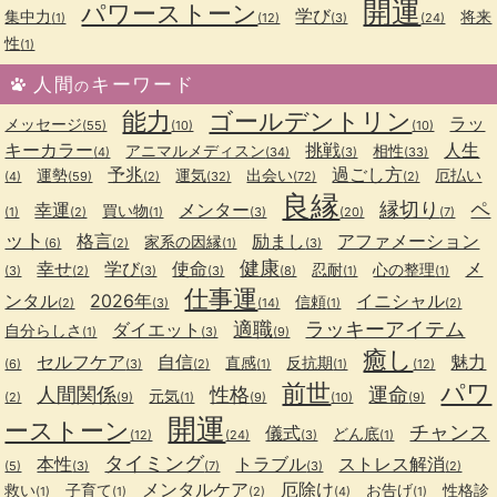
開運
パワーストーン
学び
集中力
将来
(1)
(12)
(3)
(24)
性
(1)
人間
キーワード
の
能力
ゴールデントリン
ラッ
メッセージ
(55)
(10)
(10)
キーカラー
挑戦
人生
アニマルメディスン
相性
(4)
(34)
(3)
(33)
予兆
過ごし方
運勢
運気
出会い
厄払い
(4)
(59)
(2)
(32)
(72)
(2)
良縁
縁切り
ペ
幸運
メンター
買い物
(1)
(2)
(1)
(3)
(20)
(7)
ット
格言
励まし
アファメーション
家系の因縁
(6)
(2)
(1)
(3)
健康
幸せ
学び
使命
メ
忍耐
心の整理
(3)
(2)
(3)
(3)
(8)
(1)
(1)
仕事運
ンタル
2026年
イニシャル
信頼
(2)
(3)
(14)
(1)
(2)
適職
ラッキーアイテム
ダイエット
自分らしさ
(1)
(3)
(9)
癒し
セルフケア
自信
魅力
直感
反抗期
(6)
(3)
(2)
(1)
(1)
(12)
前世
パワ
人間関係
性格
運命
元気
(2)
(9)
(1)
(9)
(10)
(9)
開運
ーストーン
チャンス
儀式
どん底
(12)
(24)
(3)
(1)
タイミング
本性
トラブル
ストレス解消
(5)
(3)
(7)
(3)
(2)
メンタルケア
厄除け
救い
子育て
お告げ
性格診
(1)
(1)
(2)
(4)
(1)