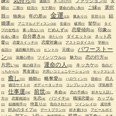
気持ち
練
ファッション
夫
連絡
きっかけ
(8)
(19)
(1)
(1)
(5)
ご縁
選択
婦
二股
妊活
モテ期
運命の赤い糸
(2)
(1)
(1)
(1)
(1)
(8)
金運
肢
年の差
結
独身
脈あり
見切り
(7)
(3)
(8)
(23)
(1)
(1)
婚運
髪型
アニマルメディスン
生徒
破局
タイ
(6)
(34)
(1)
(1)
(2)
恋愛傾向
印象
だめんず
プの女性
素っ気ない
(1)
(1)
(4)
(9)
(5)
自分磨き
ダイエット
ネット恋
出会い運
冷たい
(1)
(6)
(1)
(3)
愛
恋愛対象
恋愛スイッチ
アストロダイス
学校
(2)
(1)
(3)
(1)
(1)
パワーストー
元彼
会話
遠距離片想い
ヒント
(1)
(1)
(1)
(2)
ン
恋の行方
ツインソウル
魅力
深層心理
(12)
(1)
(2)
(2)
(6)
運命の人
片思い
キッカケ
彼の様子
告白ど
(6)
(1)
(13)
(7)
男友達
っちから
片思いコミュニケーション
セックスレス
(1)
(2)
(1)
癒し
略奪愛
婚期
恋人
ハロウィン
宿命
(1)
(12)
(2)
(5)
(1)
(1)
婚活サイト
ボディータッチ
コンプレックス
浮気相手
(4)
(1)
(1)
(1)
仕事運
前世
本命
恋の予感
好きな人話し
(1)
(14)
(10)
(4)
(1)
失恋
バツイチ
職場恋愛
カップル
方
恋愛相談
(1)
(1)
(4)
(3)
(3)
仲直り
結婚相手
告白された
ツインレイ
成功率
(2)
(1)
(2)
(1)
(1)
好みのタイプ
デートプラン
好き避け
アピールポイ
(1)
(4)
(1)
(1)
性格
部下
上司
W不倫
４オ
ント
肉体関係