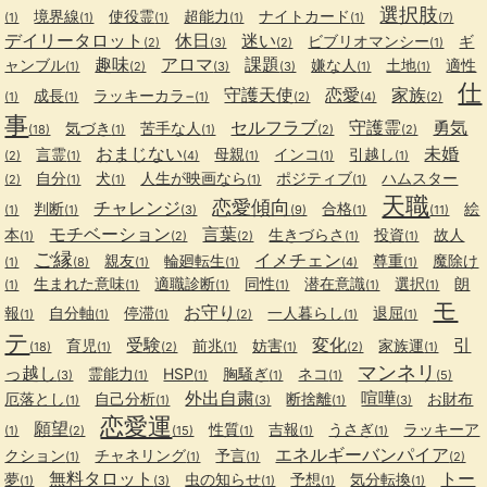
選択肢
境界線
使役霊
超能力
ナイトカード
(1)
(1)
(1)
(1)
(1)
(7)
デイリータロット
休日
迷い
ビブリオマンシー
ギ
(2)
(3)
(2)
(1)
趣味
アロマ
課題
ャンブル
嫌な人
土地
適性
(1)
(2)
(3)
(3)
(1)
(1)
仕
守護天使
恋愛
家族
成長
ラッキーカラ−
(1)
(1)
(1)
(2)
(4)
(2)
事
セルフラブ
守護霊
勇気
気づき
苦手な人
(18)
(1)
(1)
(2)
(2)
おまじない
未婚
言霊
母親
インコ
引越し
(2)
(1)
(4)
(1)
(1)
(1)
自分
犬
人生が映画なら
ポジティブ
ハムスター
(2)
(1)
(1)
(1)
(1)
天職
恋愛傾向
チャレンジ
判断
合格
絵
(1)
(1)
(3)
(9)
(1)
(11)
モチベーション
言葉
本
生きづらさ
投資
故人
(1)
(2)
(2)
(1)
(1)
ご縁
イメチェン
親友
輪廻転生
尊重
魔除け
(1)
(8)
(1)
(1)
(4)
(1)
生まれた意味
適職診断
同性
潜在意識
選択
朗
(1)
(1)
(1)
(1)
(1)
(1)
モ
お守り
報
自分軸
停滞
一人暮らし
退屈
(1)
(1)
(1)
(2)
(1)
(1)
テ
受験
変化
引
育児
前兆
妨害
家族運
(18)
(1)
(2)
(1)
(1)
(2)
(1)
マンネリ
っ越し
霊能力
HSP
胸騒ぎ
ネコ
(3)
(1)
(1)
(1)
(1)
(5)
外出自粛
喧嘩
厄落とし
自己分析
断捨離
お財布
(1)
(1)
(3)
(1)
(3)
恋愛運
願望
性質
吉報
うさぎ
ラッキーア
(1)
(2)
(15)
(1)
(1)
(1)
エネルギーバンパイア
クション
チャネリング
予言
(1)
(1)
(1)
(2)
無料タロット
トー
夢
虫の知らせ
予想
気分転換
(1)
(3)
(1)
(1)
(1)