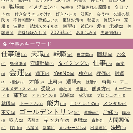
(1)
(3)
(1)
(3)
(1)
(3)
職場
イメチェン
タロッ
先生
浮気される原因
(1)
(8)
(4)
(1)
(1)
ト
付き合うきっかけ
好きバレ
妊娠
会う
友達の彼
(2)
(1)
(1)
(1)
(1)
氏
不倫願望
恋愛占い
復縁対策
秘密
長続き
克
(1)
(1)
(1)
(1)
(1)
(1)
願望
未婚
服
波動
結婚スタイル
彼氏
愛
美
(1)
(1)
(1)
(2)
(1)
(1)
(2)
2026年
容運
恋愛経験なし
あきらめ
夫婦関係
(1)
(1)
(3)
(1)
(1)
仕事
キーワード
の
仕事運
天職
転職
職場
お金
自営業
(14)
(11)
(18)
(1)
(8)
仕事
タイミング
守護動物
勉強運
面接
(2)
(1)
(3)
(7)
(18)
金運
YesNo
適正
独立
評価
財運
(1)
(23)
(2)
(8)
(3)
(3)
才能
適職
上司
時期
相性
就活
アニ
(4)
(33)
(8)
(4)
(9)
(1)
(4)
受験
働き方
マルメディスン
会社
出世
キーワー
(34)
(2)
(1)
(1)
(2)
部下
試練
成功
ド
アドバイス
プロジェクト
(1)
(2)
(1)
(3)
(3)
(1)
能力
就職
トーテム
メンタル
足りないもの
(4)
(4)
(10)
(1)
(2)
ゴールデントリン
ご縁
不安
運勢
職種
(3)
(10)
(59)
(8)
キッカケ
人間関係
収入
退職
応募
資格
(1)
(2)
(1)
(7)
(2)
(1)
決断
採用
活躍
副業
メッセージ
出世運
(9)
(1)
(1)
(1)
(55)
(1)
(5)