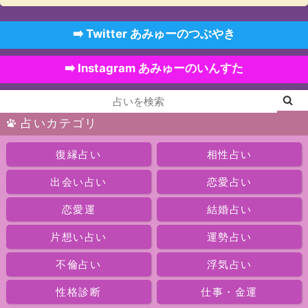
➡️ Twitter あみゅーのつぶやき
➡️ Instagram あみゅーのいんすた
占いカテゴリ
復縁占い
相性占い
出会い占い
恋愛占い
恋愛運
結婚占い
片想い占い
運勢占い
不倫占い
浮気占い
性格診断
仕事・金運