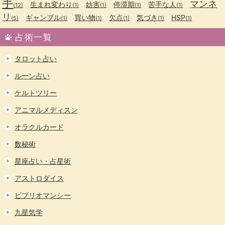
手
マンネ
生まれ変わり
妨害
停滞期
苦手な人
(12)
(1)
(1)
(1)
(1)
リ
ギャンブル
買い物
欠点
気づき
HSP
(5)
(1)
(1)
(1)
(1)
(1)
占術一覧
タロット占い
ルーン占い
ケルトツリー
アニマルメディスン
オラクルカード
数秘術
星座占い・占星術
アストロダイス
ビブリオマンシー
九星気学