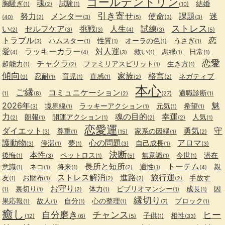
ゴールデントリン
魂
胸騒ぎ
試験
結婚
(1)
(2)
(1)
(10)
引き寄せ
努力
メンター
使命
課題
迷
(40)
(2)
(3)
(5)
(3)
(3)
ストレス
い
セルフケア
挑戦
人生
試練
(2)
(3)
(3)
(4)
(3)
(5)
トラブル
恋
ハムスター
性質
オーラの色
うさぎ
(3)
(1)
(1)
(1)
(1)
愛
ラッキーカラー
対人運
救い
悪縁
日常
(4)
(4)
(3)
(1)
(1)
(1)
恋愛
チャクラ
超能力
ファミリアスピリット
生き方
(1)
(2)
(1)
(1)
傾向
家族
格言
忍耐
育児
直感
ネガティブ
(9)
(1)
(1)
(1)
(2)
(2)
本心
ご縁
コミュニケーション
適職診断
(1)
(8)
(2)
(27)
(1)
2026年
魅
境界線
ラッキーアクション
元気
希望
(3)
(1)
(1)
(1)
(1)
力
魂の目的
幸運
朗報
開運アクション
人気
(2)
(1)
(1)
(2)
(2)
(1)
恋愛運
ダイエット
勇気
守
尊重
家系の因縁
(3)
(1)
(15)
(1)
(2)
護動物
心の問題
アロマ
停滞
夢
自己成長
(3)
(1)
(1)
(3)
(1)
(3)
決断
本性
後悔
ペットロス
無意識
今世
潜在
(1)
(3)
(1)
(5)
(1)
(1)
長所と短所
トーテム
意識
ネコ
将来
適性
親
(1)
(1)
(1)
(2)
(1)
(4)
ストレス解消
進路
旅行運
友
お財布
手放す
(1)
(1)
(2)
(2)
(2)
お守り
裏切り
体力
ビブリオマンシー
成長
因
(1)
(1)
(2)
(1)
(1)
(1)
縁切り
果応報
故人
自分
心の整理
ブロック
(1)
(1)
(1)
(1)
(7)
(1)
癒し
自分磨き
チャンス
ヒー
子供
相性
(12)
(6)
(5)
(1)
(33)