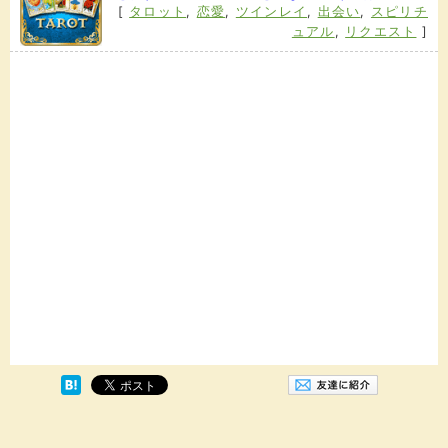
[
タロット
,
恋愛
,
ツインレイ
,
出会い
,
スピリチ
ュアル
,
リクエスト
]