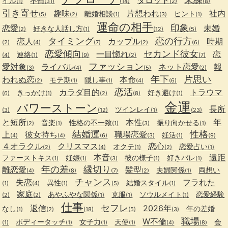
イル
不倫
(1)
(31)
(14)
(2)
(8)
引き寄せ
趣味
片想われ
社内
離婚相談
ヒント
(5)
(2)
(1)
(3)
(1)
運命の相手
印象
恋愛
未婚
好きな人話し方
(2)
(1)
(12)
(5)
タイミング
恋の行方
恋人
カップル
時期
(2)
(4)
(7)
(2)
(6)
恋愛傾向
セカンド彼女
一目惚れ
恋
連絡
(4)
(1)
(9)
(2)
(7)
ファッション
愛対象
ライバル
ネット恋愛
報
(3)
(4)
(5)
(2)
年下
片思い
われぬ恋
本命
モテ期
隠し事
(2)
(1)
(1)
(4)
(6)
恋活
カラダ目的
トラウマ
きっかけ
好き避け
(6)
(1)
(2)
(8)
(1)
金運
パワーストーン
長所
ツインレイ
(3)
(12)
(1)
(23)
と短所
本性
年
音楽
性格の不一致
振り向かせる
(2)
(1)
(1)
(3)
(1)
結婚運
性格
上
彼女持ち
職場恋愛
妊活
(4)
(4)
(6)
(3)
(1)
(9)
４オラクル
クリスマス
恋心
オクテ
恋愛占い
(2)
(4)
(1)
(2)
(1)
本音
遠距
ファーストキス
妊娠
彼の様子
好きバレ
(1)
(1)
(3)
(1)
(1)
年の差
縁切り
離恋愛
髪型
夫婦関係
両想い
(4)
(8)
(7)
(2)
(1)
チャンス
失恋
フラれた
異性
結婚スタイル
(1)
(4)
(1)
(5)
(1)
家庭
あやふやな関係
克服
ソウルメイト
恋愛経験
(2)
(2)
(1)
(1)
(1)
仕事
セフレ
返信
2026年
なし
年の差婚
(1)
(2)
(18)
(5)
(3)
職場
W不倫
ボディータッチ
女子力
天使
会
(1)
(1)
(1)
(1)
(4)
(8)