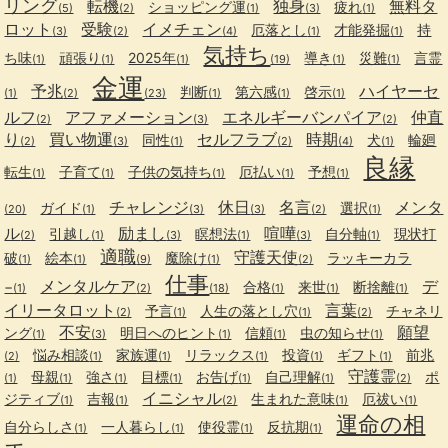
リング
転機
独身
無料タ
ショッピング運
疲れ
(5)
(2)
(1)
(3)
(1)
ロット
受験
イメチェン
厄落とし
才能発掘
持
(3)
(2)
(4)
(1)
(1)
気持ち
ち味
頑張り
2025年
導き
災難
言霊
(1)
(1)
(1)
(19)
(1)
(1)
金運
予兆
ハイヤーセ
判断
第六感
啓示
(1)
(2)
(23)
(1)
(1)
(1)
ルフ
アファメーション
エネルギーバンパイア
仲直
(2)
(3)
(2)
り
買い物運
セルフラブ
時期
同性
犬
輪廻
(2)
(3)
(1)
(2)
(4)
(1)
良縁
転生
子育て
子供の気持ち
厄払い
予想
(1)
(1)
(1)
(1)
(1)
チャレンジ
休日
名言
メンタ
ガイド
選択
(20)
(1)
(3)
(3)
(2)
(1)
ル
励まし
喧嘩
引越し
瞑想法
自分軸
現状打
(2)
(1)
(3)
(1)
(3)
(1)
適職
守護天使
破
絵本
魔除け
ラッキーカラ
(1)
(1)
(9)
(1)
(2)
仕事
メンタルケア
デ
−
合格
来世
断捨離
(1)
(2)
(18)
(1)
(1)
(1)
イリータロット
言葉
予言
人生の落とし穴
チャネリ
(2)
(1)
(1)
(2)
不安
願望
ング
明日へのヒント
信頼
虫の知らせ
(1)
(3)
(1)
(1)
(1)
悩み相談
家族運
リラックス
投資
ギフト
前兆
(2)
(1)
(1)
(1)
(1)
(1)
守護霊
母親
強さ
目標
お告げ
自己理解
ポ
(1)
(1)
(1)
(1)
(1)
(1)
(2)
イニシャル
ジティブ
吉報
生まれた意味
厄祓い
(1)
(1)
(2)
(1)
(1)
運命の相
自分らしさ
一人暮らし
使役霊
反抗期
(1)
(1)
(1)
(1)