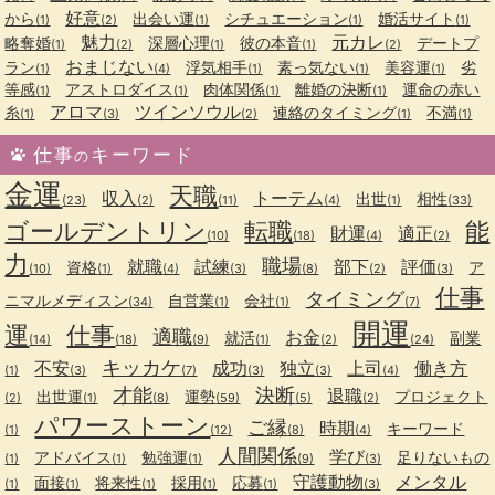
好意
から
出会い運
シチュエーション
婚活サイト
(1)
(2)
(1)
(1)
(1)
魅力
元カレ
略奪婚
深層心理
彼の本音
デートプ
(1)
(2)
(1)
(1)
(2)
おまじない
ラン
浮気相手
素っ気ない
美容運
劣
(1)
(4)
(1)
(1)
(1)
等感
アストロダイス
肉体関係
離婚の決断
運命の赤い
(1)
(1)
(1)
(1)
アロマ
ツインソウル
糸
連絡のタイミング
不満
(1)
(3)
(2)
(1)
(1)
仕事
キーワード
の
金運
天職
収入
トーテム
出世
相性
(23)
(2)
(11)
(4)
(1)
(33)
ゴールデントリン
転職
能
財運
適正
(10)
(18)
(4)
(2)
力
職場
就職
試練
部下
評価
資格
ア
(10)
(1)
(4)
(3)
(8)
(2)
(3)
仕事
タイミング
ニマルメディスン
自営業
会社
(34)
(1)
(1)
(7)
開運
運
仕事
適職
お金
就活
副業
(14)
(18)
(9)
(1)
(2)
(24)
キッカケ
不安
成功
独立
上司
働き方
(1)
(3)
(7)
(3)
(3)
(4)
才能
決断
退職
出世運
運勢
プロジェクト
(2)
(1)
(8)
(59)
(5)
(2)
パワーストーン
ご縁
時期
キーワード
(1)
(12)
(8)
(4)
人間関係
学び
アドバイス
勉強運
足りないもの
(1)
(1)
(1)
(9)
(3)
守護動物
メンタル
面接
将来性
採用
応募
(1)
(1)
(1)
(1)
(1)
(3)