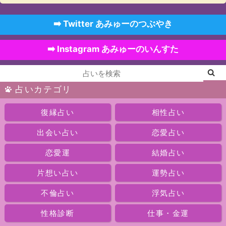
➡️ Twitter あみゅーのつぶやき
➡️ Instagram あみゅーのいんすた
占いカテゴリ
復縁占い
相性占い
出会い占い
恋愛占い
恋愛運
結婚占い
片想い占い
運勢占い
不倫占い
浮気占い
性格診断
仕事・金運