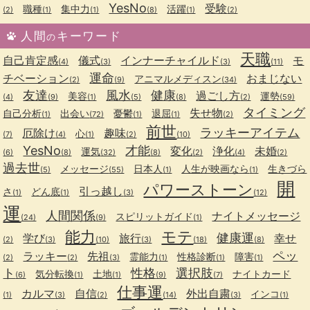
YesNo
受験
職種
集中力
活躍
(2)
(1)
(1)
(8)
(1)
(2)
人間
キーワード
の
天職
自己肯定感
儀式
インナーチャイルド
モ
(4)
(3)
(3)
(11)
運命
チベーション
おまじない
アニマルメディスン
(2)
(9)
(34)
友達
風水
健康
過ごし方
美容
運勢
(4)
(9)
(1)
(5)
(8)
(2)
(59)
タイミング
失せ物
自己分析
出会い
憂鬱
退屈
(1)
(72)
(1)
(1)
(2)
前世
ラッキーアイテム
厄除け
趣味
心
(7)
(4)
(1)
(2)
(10)
YesNo
才能
変化
浄化
未婚
運気
(6)
(8)
(32)
(8)
(2)
(4)
(2)
過去世
メッセージ
日本人
人生が映画なら
生きづら
(5)
(55)
(1)
(1)
開
パワーストーン
引っ越し
さ
どん底
(1)
(1)
(3)
(12)
運
人間関係
ナイトメッセージ
スピリットガイド
(24)
(9)
(1)
能力
モテ
健康運
学び
旅行
幸せ
(2)
(3)
(10)
(3)
(18)
(8)
ペッ
ラッキー
先祖
霊能力
性格診断
障害
(2)
(2)
(3)
(1)
(1)
(1)
ト
性格
選択肢
気分転換
土地
ナイトカード
(6)
(1)
(1)
(9)
(7)
仕事運
カルマ
自信
外出自粛
インコ
(1)
(3)
(2)
(14)
(3)
(1)