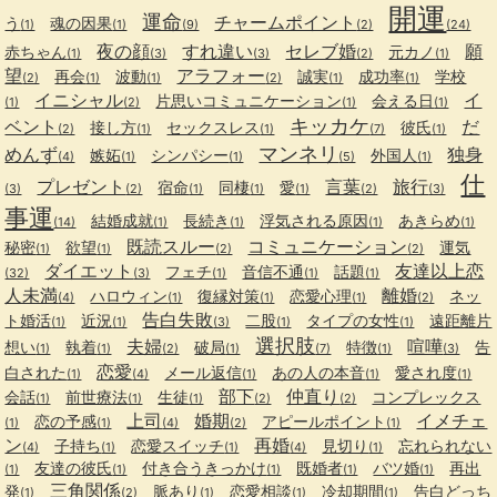
開運
運命
チャームポイント
う
魂の因果
(1)
(1)
(9)
(2)
(24)
夜の顔
すれ違い
セレブ婚
願
赤ちゃん
元カノ
(1)
(3)
(3)
(2)
(1)
望
アラフォー
再会
波動
誠実
成功率
学校
(2)
(1)
(1)
(2)
(1)
(1)
イニシャル
イ
片思いコミュニケーション
会える日
(1)
(2)
(1)
(1)
キッカケ
ベント
だ
接し方
セックスレス
彼氏
(2)
(1)
(1)
(7)
(1)
マンネリ
めんず
独身
嫉妬
シンパシー
外国人
(4)
(1)
(1)
(5)
(1)
仕
プレゼント
言葉
旅行
宿命
同棲
愛
(3)
(2)
(1)
(1)
(1)
(2)
(3)
事運
結婚成就
長続き
浮気される原因
あきらめ
(14)
(1)
(1)
(1)
(1)
既読スルー
コミュニケーション
秘密
欲望
運気
(1)
(1)
(2)
(2)
ダイエット
友達以上恋
フェチ
音信不通
話題
(32)
(3)
(1)
(1)
(1)
人未満
離婚
ハロウィン
復縁対策
恋愛心理
ネッ
(4)
(1)
(1)
(1)
(2)
告白失敗
ト婚活
近況
二股
タイプの女性
遠距離片
(1)
(1)
(3)
(1)
(1)
選択肢
夫婦
喧嘩
想い
執着
破局
特徴
告
(1)
(1)
(2)
(1)
(7)
(1)
(3)
恋愛
白された
メール返信
あの人の本音
愛され度
(1)
(4)
(1)
(1)
(1)
部下
仲直り
会話
前世療法
生徒
コンプレックス
(1)
(1)
(1)
(2)
(2)
上司
婚期
イメチェ
恋の予感
アピールポイント
(1)
(1)
(4)
(2)
(1)
ン
再婚
子持ち
恋愛スイッチ
見切り
忘れられない
(4)
(1)
(1)
(4)
(1)
友達の彼氏
付き合うきっかけ
既婚者
バツ婚
再出
(1)
(1)
(1)
(1)
(1)
三角関係
発
脈あり
恋愛相談
冷却期間
告白どっち
(1)
(2)
(1)
(1)
(1)