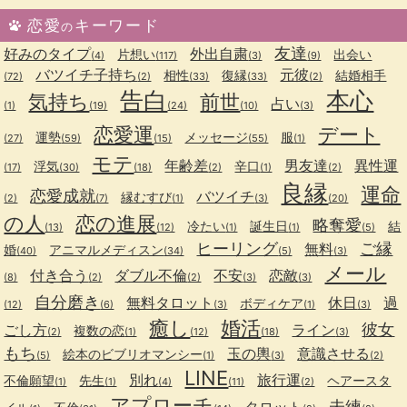
恋愛
キーワード
の
友達
好みのタイプ
外出自粛
片想い
出会い
(4)
(117)
(3)
(9)
バツイチ子持ち
元彼
相性
復縁
結婚相手
(72)
(2)
(33)
(33)
(2)
告白
本心
気持ち
前世
占い
(1)
(19)
(24)
(10)
(3)
恋愛運
デート
運勢
メッセージ
服
(27)
(59)
(15)
(55)
(1)
モテ
年齢差
男友達
異性運
浮気
辛口
(17)
(30)
(18)
(2)
(1)
(2)
良縁
運命
恋愛成就
バツイチ
縁むすび
(2)
(7)
(1)
(3)
(20)
の人
恋の進展
略奪愛
冷たい
誕生日
結
(13)
(12)
(1)
(1)
(5)
ヒーリング
ご縁
無料
婚
アニマルメディスン
(40)
(34)
(5)
(3)
メール
付き合う
ダブル不倫
不安
恋敵
(8)
(2)
(2)
(3)
(3)
自分磨き
無料タロット
休日
過
ボディケア
(12)
(6)
(3)
(1)
(3)
癒し
婚活
彼女
ごし方
ライン
複数の恋
(2)
(1)
(12)
(18)
(3)
もち
玉の輿
意識させる
絵本のビブリオマンシー
(5)
(1)
(3)
(2)
LINE
別れ
旅行運
不倫願望
先生
ヘアースタ
(1)
(1)
(4)
(11)
(2)
アプローチ
未練
タロット