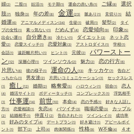
ご縁
選択
婦
二股
妊活
モテ期
運命の赤い糸
(2)
(1)
(1)
(1)
(1)
(8)
金運
肢
年の差
結
独身
脈あり
見切り
(7)
(3)
(8)
(23)
(1)
(1)
婚運
髪型
アニマルメディスン
生徒
破局
タイ
(6)
(34)
(1)
(1)
(2)
恋愛傾向
印象
だめんず
プの女性
素っ気ない
(1)
(1)
(4)
(9)
(5)
自分磨き
ダイエット
ネット恋
出会い運
冷たい
(1)
(6)
(1)
(3)
愛
恋愛対象
恋愛スイッチ
アストロダイス
学校
(2)
(1)
(3)
(1)
(1)
パワーストー
元彼
会話
遠距離片想い
ヒント
(1)
(1)
(1)
(2)
ン
恋の行方
ツインソウル
魅力
深層心理
(12)
(1)
(2)
(2)
(6)
運命の人
片思い
キッカケ
彼の様子
告白ど
(6)
(1)
(13)
(7)
男友達
っちから
片思いコミュニケーション
セックスレス
(1)
(2)
(1)
癒し
略奪愛
婚期
恋人
ハロウィン
宿命
(1)
(12)
(2)
(5)
(1)
(1)
婚活サイト
ボディータッチ
コンプレックス
浮気相手
(4)
(1)
(1)
(1)
仕事運
前世
本命
恋の予感
好きな人話し
(1)
(14)
(10)
(4)
(1)
失恋
バツイチ
職場恋愛
カップル
方
恋愛相談
(1)
(1)
(4)
(3)
(3)
仲直り
結婚相手
告白された
ツインレイ
成功率
(2)
(1)
(2)
(1)
(1)
好みのタイプ
デートプラン
好き避け
アピールポイ
(1)
(4)
(1)
(1)
性格
部下
上司
W不倫
４オ
ント
肉体関係
(1)
(2)
(4)
(1)
(9)
(4)