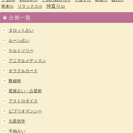
仲直り
将来
リラックス
(1)
(1)
(2)
占術一覧
タロット占い
ルーン占い
ケルトツリー
アニマルメディスン
オラクルカード
数秘術
星座占い・占星術
アストロダイス
ビブリオマンシー
九星気学
手相占い