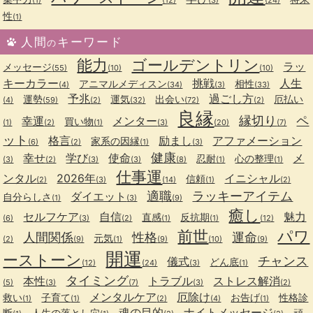
性
(1)
人間
キーワード
の
能力
ゴールデントリン
ラッ
メッセージ
(55)
(10)
(10)
キーカラー
挑戦
人生
アニマルメディスン
相性
(4)
(34)
(3)
(33)
予兆
過ごし方
運勢
運気
出会い
厄払い
(4)
(59)
(2)
(32)
(72)
(2)
良縁
縁切り
ペ
幸運
メンター
買い物
(1)
(2)
(1)
(3)
(20)
(7)
ット
格言
励まし
アファメーション
家系の因縁
(6)
(2)
(1)
(3)
健康
幸せ
学び
使命
メ
忍耐
心の整理
(3)
(2)
(3)
(3)
(8)
(1)
(1)
仕事運
ンタル
2026年
イニシャル
信頼
(2)
(3)
(14)
(1)
(2)
適職
ラッキーアイテム
ダイエット
自分らしさ
(1)
(3)
(9)
癒し
セルフケア
自信
魅力
直感
反抗期
(6)
(3)
(2)
(1)
(1)
(12)
前世
パワ
人間関係
性格
運命
元気
(2)
(9)
(1)
(9)
(10)
(9)
開運
ーストーン
チャンス
儀式
どん底
(12)
(24)
(3)
(1)
タイミング
本性
トラブル
ストレス解消
(5)
(3)
(7)
(3)
(2)
メンタルケア
厄除け
救い
子育て
お告げ
性格診
(1)
(1)
(2)
(4)
(1)
魂の目的
ナイトメッセージ
断
人生の落とし穴
頑