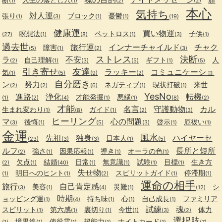
(1)
(1)
(2)
(2)
本心
気持ち
対人運
張り
ブロック
憂鬱
(1)
(3)
(1)
(1)
(19)
健康運
買い物運
瞑想法
ペットロス
子供
(27)
(1)
(8)
(1)
(3)
(1)
過去世
旅行運
インナーチャイルド
チャク
障害
(5)
(1)
(2)
(3)
ストレス
決断
ラ
不安
自己理解
ギフト
人
(2)
(1)
(3)
(5)
(1)
(5)
引き寄せ
友達
ラッキー
コミュニケーショ
気
(1)
(5)
(9)
(2)
自分磨き
ン
努力
ネガティブ
現状打破
来世
(2)
(2)
(6)
(1)
(1)
YesNo
進路
浄化
転機
才能発掘
悪縁
(1)
(2)
(4)
(1)
(1)
(8)
(2)
才能
名言
守護動物
カル
生まれ変わり
ガイド
(1)
(8)
(1)
(2)
(3)
ヒーリング
マ
心の問題
後悔
啓示
厄祓い
(3)
(1)
(5)
(3)
(1)
(1)
金運
風水
先祖
独身
ハイヤーセ
日本人
(23)
(3)
(3)
(1)
(5)
ルフ
長所と短所
強さ
因果応報
導き
オーラの色
(2)
(1)
(1)
(1)
(1)
欠点
結婚
日常
無意識
試験
目標
生き方
(2)
(1)
(40)
(1)
(1)
(1)
(1)
失せ物
明日へのヒント
スピリットガイド
停滞期
(1)
(1)
(2)
(1)
(1)
運命の相手
旅行
自己肯定感
美容
災難
シ
(3)
(1)
(4)
(1)
(12)
時期
ョッピング運
持ち味
心
自己成長
ファミリア
(1)
(4)
(1)
(1)
(1)
試練
魂
スピリット
第六感
裏切り
今世
体力
(1)
(1)
(1)
(1)
(3)
(2)
選択肢
境界線
使役霊
超能力
ナイトカード
(1)
(1)
(1)
(1)
(1)
(7)