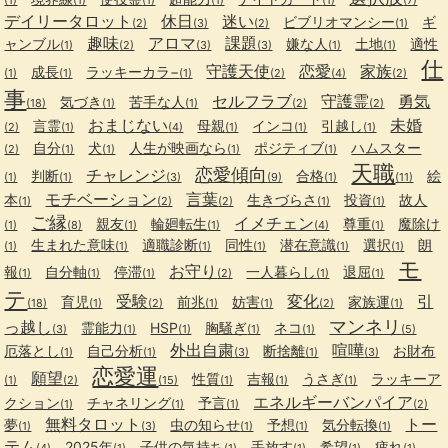
デイリータロット
休日
迷い
ビブリオマンシー
ギ
(2)
(3)
(2)
(1)
趣味
アロマ
課題
ャンブル
嫌な人
土地
適性
(1)
(2)
(3)
(3)
(1)
(1)
仕
守護天使
恋愛
家族
成長
ラッキーカラ−
(1)
(1)
(1)
(2)
(4)
(2)
事
セルフラブ
守護霊
勇気
気づき
苦手な人
(18)
(1)
(1)
(2)
(2)
おまじない
未婚
言霊
母親
インコ
引越し
(2)
(1)
(4)
(1)
(1)
(1)
自分
犬
人生が映画なら
ポジティブ
ハムスター
(2)
(1)
(1)
(1)
(1)
天職
恋愛傾向
チャレンジ
判断
合格
絵
(1)
(1)
(3)
(9)
(1)
(11)
モチベーション
言葉
本
生きづらさ
投資
故人
(1)
(2)
(2)
(1)
(1)
ご縁
イメチェン
親友
輪廻転生
尊重
魔除け
(1)
(8)
(1)
(1)
(4)
(1)
生まれた意味
適職診断
同性
潜在意識
選択
朗
(1)
(1)
(1)
(1)
(1)
(1)
モ
お守り
報
自分軸
停滞
一人暮らし
退屈
(1)
(1)
(1)
(2)
(1)
(1)
テ
受験
変化
引
育児
前兆
妨害
家族運
(18)
(1)
(2)
(1)
(1)
(2)
(1)
マンネリ
っ越し
霊能力
HSP
胸騒ぎ
ネコ
(3)
(1)
(1)
(1)
(1)
(5)
外出自粛
喧嘩
厄落とし
自己分析
断捨離
お財布
(1)
(1)
(3)
(1)
(3)
恋愛運
願望
性質
吉報
うさぎ
ラッキーア
(1)
(2)
(15)
(1)
(1)
(1)
エネルギーバンパイア
クション
チャネリング
予言
(1)
(1)
(1)
(2)
無料タロット
トー
夢
虫の知らせ
予想
気分転換
(1)
(3)
(1)
(1)
(1)
テム
2025年
子供の気持ち
手放す
希望
疲れ
(4)
(1)
(1)
(1)
(1)
(1)