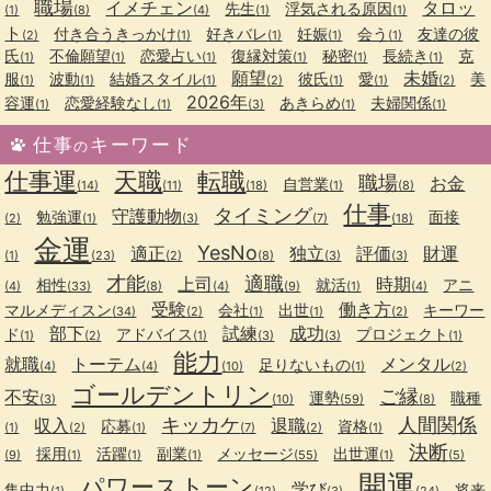
職場
イメチェン
タロッ
先生
浮気される原因
(1)
(8)
(4)
(1)
(1)
ト
付き合うきっかけ
好きバレ
妊娠
会う
友達の彼
(2)
(1)
(1)
(1)
(1)
氏
不倫願望
恋愛占い
復縁対策
秘密
長続き
克
(1)
(1)
(1)
(1)
(1)
(1)
願望
未婚
服
波動
結婚スタイル
彼氏
愛
美
(1)
(1)
(1)
(2)
(1)
(1)
(2)
2026年
容運
恋愛経験なし
あきらめ
夫婦関係
(1)
(1)
(3)
(1)
(1)
仕事
キーワード
の
仕事運
天職
転職
職場
お金
自営業
(14)
(11)
(18)
(1)
(8)
仕事
タイミング
守護動物
勉強運
面接
(2)
(1)
(3)
(7)
(18)
金運
YesNo
適正
独立
評価
財運
(1)
(23)
(2)
(8)
(3)
(3)
才能
適職
上司
時期
相性
就活
アニ
(4)
(33)
(8)
(4)
(9)
(1)
(4)
受験
働き方
マルメディスン
会社
出世
キーワー
(34)
(2)
(1)
(1)
(2)
部下
試練
成功
ド
アドバイス
プロジェクト
(1)
(2)
(1)
(3)
(3)
(1)
能力
就職
トーテム
メンタル
足りないもの
(4)
(4)
(10)
(1)
(2)
ゴールデントリン
ご縁
不安
運勢
職種
(3)
(10)
(59)
(8)
キッカケ
人間関係
収入
退職
応募
資格
(1)
(2)
(1)
(7)
(2)
(1)
決断
採用
活躍
副業
メッセージ
出世運
(9)
(1)
(1)
(1)
(55)
(1)
(5)
開運
パワーストーン
学び
集中力
将来
(1)
(12)
(3)
(24)