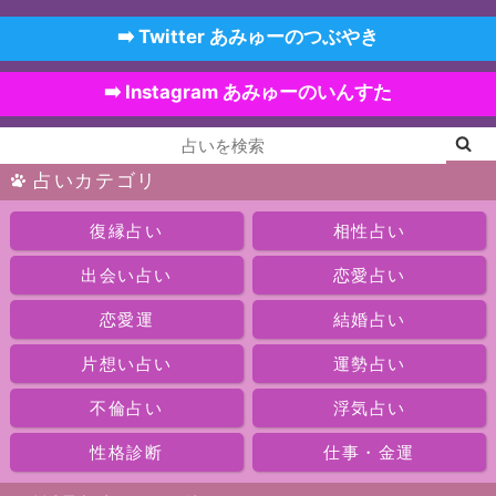
➡️ Twitter あみゅーのつぶやき
➡️ Instagram あみゅーのいんすた
占いカテゴリ
復縁占い
相性占い
出会い占い
恋愛占い
恋愛運
結婚占い
片想い占い
運勢占い
不倫占い
浮気占い
性格診断
仕事・金運