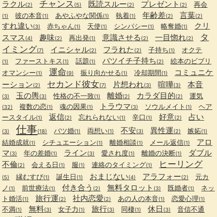
チャンス
ラクル
既読スルー
プレゼント
再会
(2)
(5)
(2)
(2)
年齢差
言葉
彼の本音
あやふやな関係
執着
(1)
(1)
(1)
(1)
(2)
(2)
すれ違い
クリ
赤ちゃん
天使
シンパシー
略奪婚
(3)
(1)
(1)
(1)
(1)
タ
スマス
趣味
意識させる
一目惚れ
再出発
(4)
(2)
(1)
(2)
(2)
イミング
イニシャル
フラれた
子持ち
オクテ
(7)
(2)
(2)
(1)
バツイチ子持ち
ファーストキス
話題
絵本のビブリ
(1)
(1)
(1)
(2)
運命
コミュニケ
オマンシー
振り向かせる
冷却期間
(1)
(9)
(1)
(1)
セカンド彼女
ーション
片想われ
喧嘩
本音
(2)
(7)
(3)
(3)
玉の輿
離婚
カラダ目的
性格の不一致
運気
(3)
(3)
(1)
(2)
(2)
トラウマ
複数の恋
魂の因果
ソウルメイト
ヘア
(32)
(1)
(1)
(3)
(1)
返信
好意
占い
ースタイル
忘れられない
辛口
(1)
(2)
(1)
(1)
(2)
仕事
不安
異性運
バツ婚
両想い
嫉妬
(3)
(18)
(1)
(1)
(3)
(2)
(1)
アロ
結婚成就
シチュエーション
離婚相談
メール返信
(1)
(1)
(1)
(1)
マ
ライン
ダブル
年の差婚
愛され度
離婚の決断
(3)
(1)
(3)
(1)
(1)
ヒーリング
不倫
会える日
服
連絡のタイミング
(2)
(1)
(1)
(1)
おまじない
アラフォー
縁むすび
誕生日
元カ
(5)
(1)
(1)
(4)
(2)
付き合う
無料タロット
ノ
前世療法
既婚者
ネッ
(1)
(1)
(2)
(3)
(1)
旅行運
社内恋愛
ト婚活
あの人の本音
恋愛心理
(1)
(2)
(2)
(1)
(1)
無料
旅行
休日
不満
女子力
同棲
音信不通
(1)
(3)
(1)
(3)
(1)
(3)