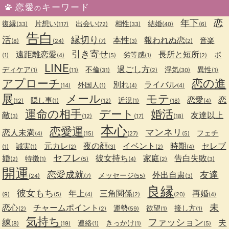
恋愛
キーワード
の
年下
恋
復縁
片想い
出会い
相性
結婚
(33)
(117)
(72)
(33)
(40)
(6)
告白
活
縁切り
本性
報われぬ恋
音楽
(8)
(24)
(7)
(3)
(2)
引き寄せ
遠距離恋愛
長所と短所
劣等感
ボ
(1)
(4)
(5)
(1)
(2)
LINE
過ごし方
ディケア
不倫
浮気
異性
(1)
(11)
(31)
(2)
(30)
(1)
アプローチ
恋の進
別れ
ライバル
外国人
(14)
(1)
(4)
(4)
展
メール
モテ
恋愛
恋
隠し事
近況
(12)
(1)
(12)
(1)
(18)
(4)
運命の相手
デート
婚活
敵
友達以上
(3)
(12)
(17)
(18)
本心
恋愛運
マンネリ
恋人未満
フェチ
(4)
(15)
(27)
(5)
元カレ
夜の顔
イベント
時期
セレブ
誠実
(1)
(1)
(2)
(3)
(2)
(4)
セフレ
婚
彼女持ち
家庭
告白失敗
特徴
(2)
(1)
(5)
(4)
(2)
(3)
開運
恋愛成就
友達
外出自粛
メッセージ
(24)
(7)
(55)
(3)
良縁
彼女もち
年上
三角関係
再婚
(9)
(5)
(4)
(2)
(20)
(4)
未
恋心
チャームポイント
運勢
欲望
接し方
(2)
(2)
(59)
(1)
(1)
気持ち
練
ファッション
夫
連絡
きっかけ
(8)
(19)
(1)
(1)
(5)