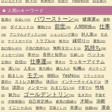
YesNo
部下
ロジェクト
将来性
出世
自営業
(1)
(2)
(1)
(1)
(8)
(1)
人間
キーワード
の
パワーストーン
健康運
直感
出会い
運勢
(1)
(72)
(12)
(8)
前世
仕事
人間関係
ダイエット
魔除け
(59)
(3)
(1)
(10)
(9)
対人運
アニマルメディスン
ショッピング運
欠点
(18)
(34)
(1)
(3)
縁切り
トラブル
ナイトカード
体力
運気
(1)
(1)
(3)
(1)
(7)
(32)
気持ち
無料タロット
虫の知らせ
子供の気持ち
(1)
(1)
(3)
(19)
ペット
幸せ
長所と短所
メッセージ
引越し
(55)
(2)
(2)
(1)
(6)
仕事運
ラッキーアイテム
自信
土地
導き
(1)
(2)
(14)
(1)
迷い
人生
転機
第六感
嫌な人
ポジティブ
(6)
(2)
(4)
(1)
(1)
(2)
モテ
YesNo
励まし
挑戦
リラックス
(1)
(3)
(18)
(3)
(8)
(1)
ストレス解消
休日
インナーチャイルド
浄
選択
(1)
(2)
(3)
(3)
性格
化
課題
メンター
おまじない
子育て
(4)
(3)
(3)
(4)
(1)
ゴールデントリン
魅力
生き方
手放す
(9)
(2)
(10)
(1)
才能
決断
自己肯定感
才能発掘
家系の因縁
(1)
(1)
(4)
(1)
(8)
運命
イニシャル
幸運
後悔
厄落とし
結婚
(5)
(2)
(1)
(1)
(2)
(40)