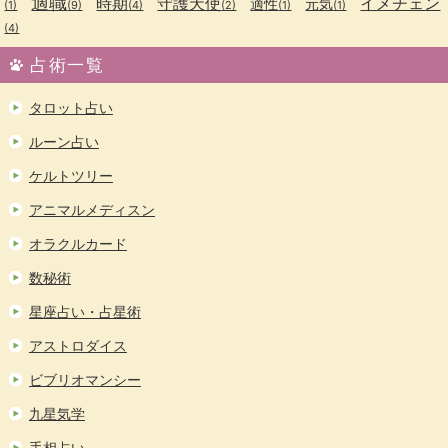
適職
時期
守護天使
イメチェン
適性
元気
(1)
(9)
(4)
(2)
(1)
(1)
(4)
占術一覧
タロット占い
ルーン占い
ケルトツリー
アニマルメディスン
オラクルカード
数秘術
星座占い・占星術
アストロダイス
ビブリオマンシー
九星気学
手相占い