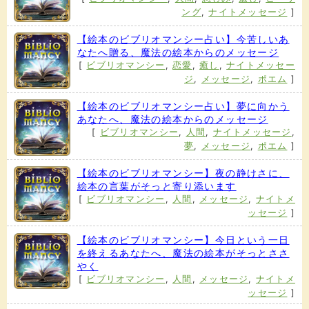
ング
,
ナイトメッセージ
]
【絵本のビブリオマンシー占い】今苦しいあ
なたへ贈る、魔法の絵本からのメッセージ
[
ビブリオマンシー
,
恋愛
,
癒し
,
ナイトメッセー
ジ
,
メッセージ
,
ポエム
]
【絵本のビブリオマンシー占い】夢に向かう
あなたへ、魔法の絵本からのメッセージ
[
ビブリオマンシー
,
人間
,
ナイトメッセージ
,
夢
,
メッセージ
,
ポエム
]
【絵本のビブリオマンシー】夜の静けさに、
絵本の言葉がそっと寄り添います
[
ビブリオマンシー
,
人間
,
メッセージ
,
ナイトメ
ッセージ
]
【絵本のビブリオマンシー】今日という一日
を終えるあなたへ、魔法の絵本がそっとささ
やく
[
ビブリオマンシー
,
人間
,
メッセージ
,
ナイトメ
ッセージ
]