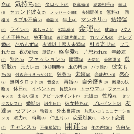
気持ち
命
タロット
略奪婚
結婚相手
辛口
(4)
(19)
(2)
(1)
(1)
セカンド彼女
無料
メッセージ
夫婦関係
同
(1)
(7)
(55)
(1)
(3)
マンネリ
結婚運
ダブル不倫
年上
棲
会話
(1)
(2)
(1)
(4)
(5)
金運
ライン
バツ
赤ちゃん
劣等感
破局
(6)
(3)
(1)
(1)
(23)
(1)
イチ子持ち
W不倫
カップル
セレブ
遠距離片想い
(2)
(4)
(1)
(2)
引き寄せ
婚
だめんず
友達以上恋人未満
フラ
(2)
(4)
(4)
(5)
略奪愛
れた
夜の顔
片想われ
年齢差
話題
(2)
(3)
(1)
(5)
(3)
ファッション
選
別れ
喧嘩
天使
美容運
(2)
(4)
(5)
(3)
(1)
(1)
択肢
彼女も
元カレ
玉の輿
冷却期間
バツ婚
(7)
(2)
(1)
(3)
(1)
ち
未練
独身
恋心
付き合うきっかけ
恋愛占い
(5)
(1)
(3)
(8)
(1)
自分磨き
無料タロット
再婚
音楽
離婚の決
(2)
(3)
(1)
(4)
(6)
休日
イベント
トラウマ
断
長続き
ファースト
(1)
(3)
(2)
(1)
(3)
性格
元彼
キス
出会い運
アピールポイント
セッ
(1)
(1)
(1)
(2)
(9)
友
婚期
彼女持ち
プレゼント
クスレス
誕生日
(1)
(2)
(1)
(4)
(2)
達
セフレ
外出自粛
執着
片思いコミュニケーショ
(9)
(5)
(1)
(3)
魅力
時期
仲直り
恋愛対象
ネット恋愛
ン
(1)
(2)
(4)
(2)
(3)
開運
チャンス
告白失
不倫願望
年の差婚
(2)
(5)
(1)
(24)
(1)