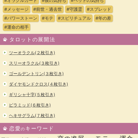
#オラクルカード
#彼の気持ち
#ペットの気持ち
#メッセージ
#前世・過去世
#守護霊
#スプレッド
#パワーストーン
#モテ
#スピリチュアル
#年の差
#運命の相手
タロットの展開法
ツーオラクル(２枚引き)
スリーオラクル(３枚引き)
ゴールデントリン(３枚引き)
ダイヤモンドクロス(４枚引き)
ギリシャ十字(５枚引き)
ピラミッド(６枚引き)
ヘキサグラム(７枚引き)
恋愛
キーワード
の