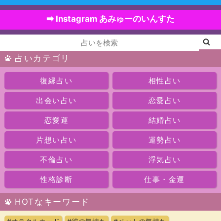
➡️ Instagram あみゅーのいんすた
占いカテゴリ
復縁占い
相性占い
出会い占い
恋愛占い
恋愛運
結婚占い
片想い占い
運勢占い
不倫占い
浮気占い
性格診断
仕事・金運
HOTなキーワード