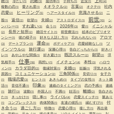
敗
恋敵
上司
冷たい
成功率
子持ち
近況
(3)
(1)
(3)
(1)
(1)
(1)
(4)
４オラクル
言葉
社内
複数の恋
愛され度
オクテ
(1)
(1)
(2)
(2)
(1)
ヒーリング
恋愛
意識させる
ヘアースタイル
二
(2)
(5)
(1)
(2)
前世
返信
夫婦
股
欲望
アストロダイス
シ
(1)
(2)
(1)
(2)
(1)
(10)
すれ違い
2026年
イニシャル
ンパシー
会う
愛
(1)
(3)
(1)
(3)
(1)
長所と短所
婚活サイト
前世療法
絵本のビブリオマ
(2)
(2)
(1)
(1)
アロマ
ンシー
彼の様子
好きな人話し方
忘れられない
(1)
(1)
(1)
(1)
運命
ツ
デートプラン
ボディケア
恋愛経験なし
(3)
(1)
(9)
(1)
(1)
インソウル
旅行運
深層心理
告白どっちから
好きバ
(2)
(2)
(1)
(1)
既読スルー
願望
レ
あやふやな関係
好き避け
浮
(1)
(1)
(1)
(2)
(2)
仕事
イメチェン
本性
気相手
両想い
ハロウ
(1)
(18)
(1)
(4)
(3)
カラダ目的
未婚
ィン
復縁対策
妊娠
浮気される
(1)
(2)
(1)
(2)
(1)
コミュニケーション
三角関係
原因
見切り
女子力
(1)
(2)
(2)
(1)
職場恋愛
ヒント
あきらめ
タイプの女性
ネット婚
(1)
(3)
(1)
(1)
(1)
印象
活
音信不通
連絡のタイミング
恋の予感
連絡
(1)
(1)
(5)
(1)
(1)
旅行
離婚
波動
外国人
不満
妊活
告白され
(1)
(3)
(1)
(1)
(1)
(1)
(2)
ライバル
た
きっかけ
隠し事
恋愛スイッチ
脈あり
(1)
(1)
(1)
(4)
(1)
付
コンプレックス
肉体関係
友達の彼氏
縁むすび
(1)
(1)
(1)
(1)
(1)
き合う
過ごし方
特徴
恋愛心理
接し方
再出発
(2)
(2)
(1)
(1)
(1)
お
学校
元カノ
彼の本音
ソウルメイト
運気
(1)
(1)
(1)
(1)
(1)
(32)