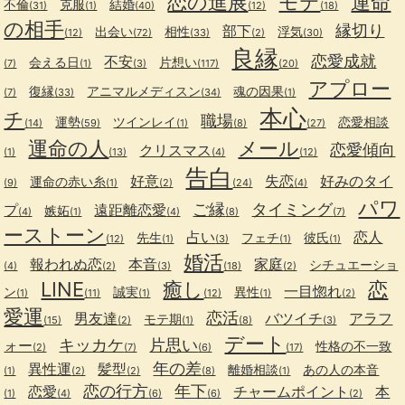
恋の進展
モテ
運命
不倫
克服
結婚
(31)
(1)
(40)
(12)
(18)
の相手
縁切り
部下
出会い
相性
浮気
(12)
(72)
(33)
(2)
(30)
良縁
恋愛成就
不安
会える日
片想い
(7)
(1)
(3)
(117)
(20)
アプロー
復縁
アニマルメディスン
魂の因果
(7)
(33)
(34)
(1)
本心
チ
職場
運勢
ツインレイ
恋愛相談
(14)
(59)
(1)
(8)
(27)
運命の人
メール
恋愛傾向
クリスマス
(1)
(13)
(4)
(12)
告白
好意
失恋
好みのタイ
運命の赤い糸
(9)
(1)
(2)
(24)
(4)
パワ
ご縁
タイミング
プ
遠距離恋愛
嫉妬
(4)
(1)
(4)
(8)
(7)
ーストーン
占い
恋人
先生
フェチ
彼氏
(12)
(1)
(3)
(1)
(1)
婚活
報われぬ恋
本音
家庭
シチュエーショ
(4)
(2)
(3)
(18)
(2)
LINE
癒し
恋
一目惚れ
ン
誠実
異性
(1)
(11)
(1)
(12)
(1)
(2)
愛運
恋活
男友達
バツイチ
アラフ
モテ期
(15)
(2)
(1)
(8)
(3)
デート
キッカケ
片思い
ォー
性格の不一致
(2)
(7)
(6)
(17)
年の差
異性運
髪型
離婚相談
あの人の本音
(1)
(2)
(2)
(8)
(1)
恋の行方
年下
恋愛
チャームポイント
本
(1)
(4)
(6)
(6)
(2)