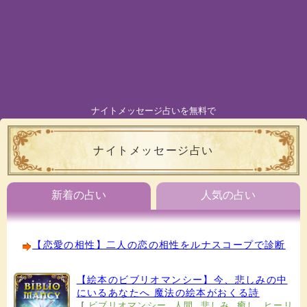
ナイトメッセージ占いを無料で
ナイトメッセージ占い
新着の占い
人気の占い
【恋愛の相性】二人の恋の相性をルナスコープで診断
【絵本のビブリオマンシー】今、悲しみの中
にいるあなたへ 魔法の絵本がおくる詩
[
ビブリオマンシー
,
人間
,
悲しみ
,
癒し
,
ヒーリ