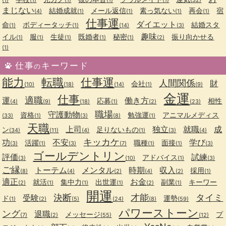
まじない
結婚成就
メール返信
素っ気ない
再会
宿
(4)
(1)
(1)
(1)
(1)
仕事運
ダイエット
命
ボディータッチ
結婚スタ
(1)
(1)
(14)
(3)
趣味
イル
服
生徒
既婚者
秘密
振り向かせる
(1)
(1)
(1)
(1)
(1)
(2)
(1)
仕事
キーワード
の
能力
転職
仕事運
人間関係
財
会社
(10)
(18)
(14)
(1)
(9)
金運
仕事
適職
運
働き方
応募
相性
(4)
(9)
(18)
(1)
(2)
(23)
職場
守護動物
資格
勉強運
アニマルメディス
(33)
(1)
(3)
(8)
(1)
天職
上司
独立
就職
成
ン
足りないもの
(34)
(11)
(4)
(1)
(3)
(4)
キッカケ
功
不安
学び
活躍
職種
面接
(3)
(1)
(3)
(7)
(1)
(1)
(3)
ゴールデントリン
評価
試練
アドバイス
(3)
(10)
(1)
(3)
ご縁
トーテム
メンタル
時期
収入
採用
(8)
(4)
(2)
(4)
(2)
(1)
適正
お金
就活
集中力
出世運
副業
キーワー
(2)
(1)
(1)
(1)
(2)
(1)
開運
決断
才能
タイミ
受験
ド
運勢
(1)
(2)
(5)
(24)
(8)
(59)
パワーストーン
ング
退職
メッセージ
プ
(7)
(2)
(55)
(12)