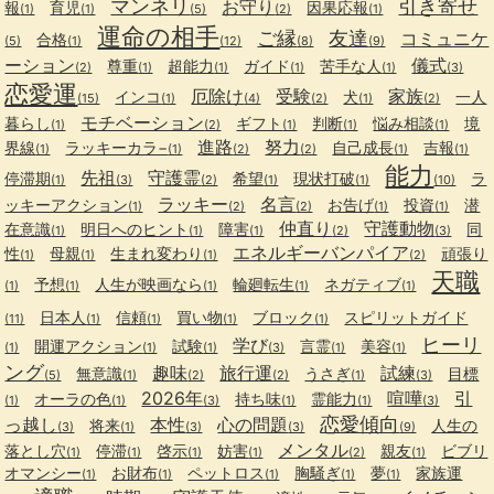
マンネリ
引き寄せ
お守り
報
育児
因果応報
(1)
(1)
(5)
(2)
(1)
運命の相手
ご縁
友達
コミュニケ
合格
(5)
(1)
(12)
(8)
(9)
ーション
儀式
尊重
超能力
ガイド
苦手な人
(2)
(1)
(1)
(1)
(1)
(3)
恋愛運
厄除け
受験
家族
インコ
犬
一人
(15)
(1)
(4)
(2)
(1)
(2)
モチベーション
暮らし
ギフト
判断
悩み相談
境
(1)
(2)
(1)
(1)
(1)
進路
努力
界線
ラッキーカラ−
自己成長
吉報
(1)
(1)
(2)
(2)
(1)
(1)
能力
先祖
守護霊
停滞期
希望
現状打破
ラ
(1)
(3)
(2)
(1)
(1)
(10)
ラッキー
名言
ッキーアクション
お告げ
投資
潜
(1)
(2)
(2)
(1)
(1)
仲直り
守護動物
在意識
明日へのヒント
障害
同
(1)
(1)
(1)
(2)
(3)
エネルギーバンパイア
性
母親
生まれ変わり
頑張り
(1)
(1)
(1)
(2)
天職
予想
人生が映画なら
輪廻転生
ネガティブ
(1)
(1)
(1)
(1)
(1)
日本人
信頼
買い物
ブロック
スピリットガイド
(11)
(1)
(1)
(1)
(1)
ヒーリ
学び
開運アクション
試験
言霊
美容
(1)
(1)
(1)
(3)
(1)
(1)
ング
趣味
旅行運
試練
無意識
うさぎ
目標
(5)
(1)
(2)
(2)
(1)
(3)
2026年
喧嘩
引
オーラの色
持ち味
霊能力
(1)
(1)
(3)
(1)
(1)
(3)
恋愛傾向
っ越し
本性
心の問題
将来
人生の
(3)
(1)
(3)
(3)
(9)
メンタル
落とし穴
停滞
啓示
妨害
親友
ビブリ
(1)
(1)
(1)
(1)
(2)
(1)
オマンシー
お財布
ペットロス
胸騒ぎ
夢
家族運
(1)
(1)
(1)
(1)
(1)