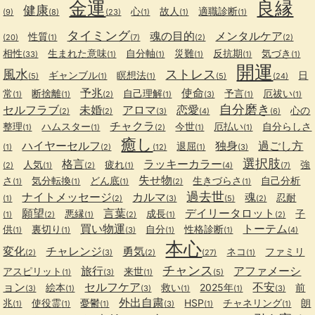
金運
良縁
健康
心
故人
適職診断
(9)
(8)
(23)
(1)
(1)
(1)
タイミング
魂の目的
メンタルケア
性質
(20)
(1)
(7)
(2)
(2)
相性
生まれた意味
自分軸
災難
反抗期
気づき
(33)
(1)
(1)
(1)
(1)
(1)
開運
風水
ストレス
ギャンブル
瞑想法
日
(5)
(1)
(1)
(5)
(24)
予兆
使命
常
断捨離
自己理解
予言
厄祓い
(1)
(1)
(2)
(1)
(3)
(1)
(1)
自分磨き
セルフラブ
未婚
アロマ
恋愛
心の
(2)
(2)
(3)
(4)
(6)
チャクラ
整理
ハムスター
今世
厄払い
自分らしさ
(1)
(1)
(2)
(1)
(1)
癒し
ハイヤーセルフ
独身
過ごし方
退屈
(1)
(2)
(12)
(1)
(3)
選択肢
格言
ラッキーカラー
人気
疲れ
強
(2)
(1)
(2)
(1)
(4)
(7)
失せ物
さ
気分転換
どん底
生きづらさ
自己分析
(1)
(1)
(1)
(2)
(1)
過去世
ナイトメッセージ
カルマ
魂
忍耐
(1)
(2)
(3)
(5)
(2)
願望
言葉
デイリータロット
悪縁
成長
子
(1)
(2)
(1)
(2)
(1)
(2)
買い物運
トーテム
供
裏切り
自分
性格診断
(1)
(1)
(3)
(1)
(1)
(4)
本心
変化
チャレンジ
勇気
ネコ
ファミリ
(2)
(3)
(2)
(27)
(1)
チャンス
旅行
アファメーシ
アスピリット
来世
(1)
(3)
(1)
(5)
ョン
セルフケア
不安
絵本
救い
2025年
前
(3)
(1)
(3)
(1)
(1)
(3)
外出自粛
兆
使役霊
憂鬱
HSP
チャネリング
朗
(1)
(1)
(1)
(3)
(1)
(1)