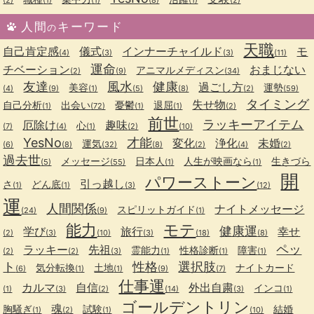
人間
キーワード
の
天職
自己肯定感
儀式
インナーチャイルド
モ
(4)
(3)
(3)
(11)
運命
チベーション
おまじない
アニマルメディスン
(2)
(9)
(34)
友達
風水
健康
過ごし方
美容
運勢
(4)
(9)
(1)
(5)
(8)
(2)
(59)
タイミング
失せ物
自己分析
出会い
憂鬱
退屈
(1)
(72)
(1)
(1)
(2)
前世
ラッキーアイテム
厄除け
趣味
心
(7)
(4)
(1)
(2)
(10)
YesNo
才能
変化
浄化
未婚
運気
(6)
(8)
(32)
(8)
(2)
(4)
(2)
過去世
メッセージ
日本人
人生が映画なら
生きづら
(5)
(55)
(1)
(1)
開
パワーストーン
引っ越し
さ
どん底
(1)
(1)
(3)
(12)
運
人間関係
ナイトメッセージ
スピリットガイド
(24)
(9)
(1)
能力
モテ
健康運
学び
旅行
幸せ
(2)
(3)
(10)
(3)
(18)
(8)
ペッ
ラッキー
先祖
霊能力
性格診断
障害
(2)
(2)
(3)
(1)
(1)
(1)
ト
性格
選択肢
気分転換
土地
ナイトカード
(6)
(1)
(1)
(9)
(7)
仕事運
カルマ
自信
外出自粛
インコ
(1)
(3)
(2)
(14)
(3)
(1)
ゴールデントリン
魂
胸騒ぎ
試験
結婚
(1)
(2)
(1)
(10)