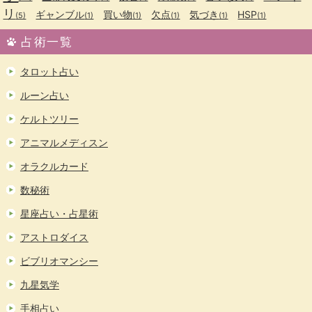
リ
ギャンブル
買い物
欠点
気づき
HSP
(5)
(1)
(1)
(1)
(1)
(1)
占術一覧
タロット占い
ルーン占い
ケルトツリー
アニマルメディスン
オラクルカード
数秘術
星座占い・占星術
アストロダイス
ビブリオマンシー
九星気学
手相占い