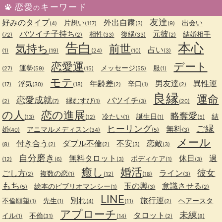
恋愛
キーワード
の
友達
好みのタイプ
外出自粛
片想い
出会い
(4)
(117)
(3)
(9)
バツイチ子持ち
元彼
相性
復縁
結婚相手
(72)
(2)
(33)
(33)
(2)
告白
本心
気持ち
前世
占い
(1)
(19)
(24)
(10)
(3)
恋愛運
デート
運勢
メッセージ
服
(27)
(59)
(15)
(55)
(1)
モテ
年齢差
男友達
異性運
浮気
辛口
(17)
(30)
(18)
(2)
(1)
(2)
良縁
運命
恋愛成就
バツイチ
縁むすび
(2)
(7)
(1)
(3)
(20)
の人
恋の進展
略奪愛
冷たい
誕生日
結
(13)
(12)
(1)
(1)
(5)
ヒーリング
ご縁
無料
婚
アニマルメディスン
(40)
(34)
(5)
(3)
メール
付き合う
ダブル不倫
不安
恋敵
(8)
(2)
(2)
(3)
(3)
自分磨き
無料タロット
休日
過
ボディケア
(12)
(6)
(3)
(1)
(3)
癒し
婚活
彼女
ごし方
ライン
複数の恋
(2)
(1)
(12)
(18)
(3)
もち
玉の輿
意識させる
絵本のビブリオマンシー
(5)
(1)
(3)
(2)
LINE
別れ
旅行運
不倫願望
先生
ヘアースタ
(1)
(1)
(4)
(11)
(2)
アプローチ
未練
タロット
イル
不倫
(1)
(31)
(14)
(2)
(8)