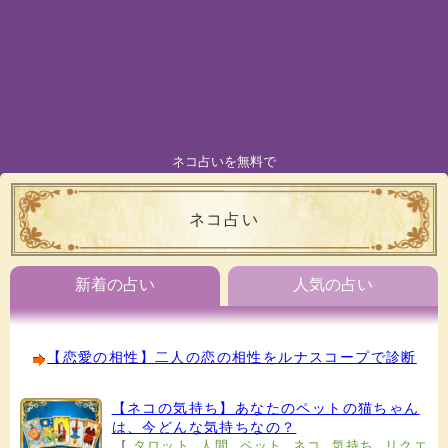
ネコ占いを無料で
ネコ占い
新着の占い
人気の占い
【恋愛の相性】二人の恋の相性をルナスコープで診断
【ネコの気持ち】あなたのペットの猫ちゃん
は、今どんな気持ちなの？
[
タロット
,
人間
,
ペット
,
ネコ
,
気持ち
,
リクエ