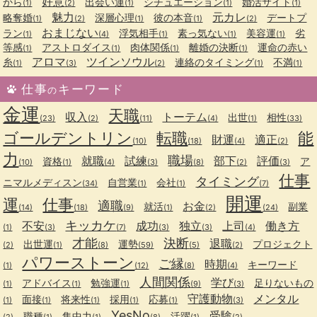
好意
から
出会い運
シチュエーション
婚活サイト
(1)
(2)
(1)
(1)
(1)
魅力
元カレ
略奪婚
深層心理
彼の本音
デートプ
(1)
(2)
(1)
(1)
(2)
おまじない
ラン
浮気相手
素っ気ない
美容運
劣
(1)
(4)
(1)
(1)
(1)
等感
アストロダイス
肉体関係
離婚の決断
運命の赤い
(1)
(1)
(1)
(1)
アロマ
ツインソウル
糸
連絡のタイミング
不満
(1)
(3)
(2)
(1)
(1)
仕事
キーワード
の
金運
天職
収入
トーテム
出世
相性
(23)
(2)
(11)
(4)
(1)
(33)
ゴールデントリン
転職
能
財運
適正
(10)
(18)
(4)
(2)
力
職場
就職
試練
部下
評価
資格
ア
(10)
(1)
(4)
(3)
(8)
(2)
(3)
仕事
タイミング
ニマルメディスン
自営業
会社
(34)
(1)
(1)
(7)
開運
運
仕事
適職
お金
就活
副業
(14)
(18)
(9)
(1)
(2)
(24)
キッカケ
不安
成功
独立
上司
働き方
(1)
(3)
(7)
(3)
(3)
(4)
才能
決断
退職
出世運
運勢
プロジェクト
(2)
(1)
(8)
(59)
(5)
(2)
パワーストーン
ご縁
時期
キーワード
(1)
(12)
(8)
(4)
人間関係
学び
アドバイス
勉強運
足りないもの
(1)
(1)
(1)
(9)
(3)
守護動物
メンタル
面接
将来性
採用
応募
(1)
(1)
(1)
(1)
(1)
(3)
YesNo
受験
職種
集中力
活躍
(2)
(1)
(1)
(8)
(1)
(2)