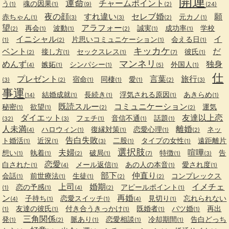
開運
運命
チャームポイント
う
魂の因果
(1)
(1)
(9)
(2)
(24)
夜の顔
すれ違い
セレブ婚
願
赤ちゃん
元カノ
(1)
(3)
(3)
(2)
(1)
望
アラフォー
再会
波動
誠実
成功率
学校
(2)
(1)
(1)
(2)
(1)
(1)
イニシャル
イ
片思いコミュニケーション
会える日
(1)
(2)
(1)
(1)
キッカケ
ベント
だ
接し方
セックスレス
彼氏
(2)
(1)
(1)
(7)
(1)
マンネリ
めんず
独身
嫉妬
シンパシー
外国人
(4)
(1)
(1)
(5)
(1)
仕
プレゼント
言葉
旅行
宿命
同棲
愛
(3)
(2)
(1)
(1)
(1)
(2)
(3)
事運
結婚成就
長続き
浮気される原因
あきらめ
(14)
(1)
(1)
(1)
(1)
既読スルー
コミュニケーション
秘密
欲望
運気
(1)
(1)
(2)
(2)
ダイエット
友達以上恋
フェチ
音信不通
話題
(32)
(3)
(1)
(1)
(1)
人未満
離婚
ハロウィン
復縁対策
恋愛心理
ネッ
(4)
(1)
(1)
(1)
(2)
告白失敗
ト婚活
近況
二股
タイプの女性
遠距離片
(1)
(1)
(3)
(1)
(1)
選択肢
夫婦
喧嘩
想い
執着
破局
特徴
告
(1)
(1)
(2)
(1)
(7)
(1)
(3)
恋愛
白された
メール返信
あの人の本音
愛され度
(1)
(4)
(1)
(1)
(1)
部下
仲直り
会話
前世療法
生徒
コンプレックス
(1)
(1)
(1)
(2)
(2)
上司
婚期
イメチェ
恋の予感
アピールポイント
(1)
(1)
(4)
(2)
(1)
ン
再婚
子持ち
恋愛スイッチ
見切り
忘れられない
(4)
(1)
(1)
(4)
(1)
友達の彼氏
付き合うきっかけ
既婚者
バツ婚
再出
(1)
(1)
(1)
(1)
(1)
三角関係
発
脈あり
恋愛相談
冷却期間
告白どっち
(1)
(2)
(1)
(1)
(1)