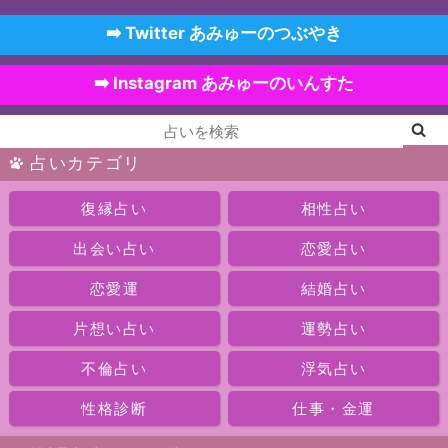
➡️ Twitter あみゅーのつぶやき
➡️ Instagram あみゅーのいんすた
占いカテゴリ
復縁占い
相性占い
出会い占い
恋愛占い
恋愛運
結婚占い
片想い占い
運勢占い
不倫占い
浮気占い
性格診断
仕事・金運