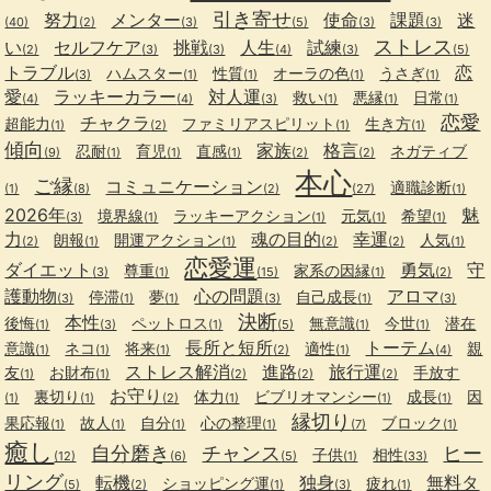
引き寄せ
努力
メンター
使命
課題
迷
(40)
(2)
(3)
(5)
(3)
(3)
ストレス
い
セルフケア
挑戦
人生
試練
(2)
(3)
(3)
(4)
(3)
(5)
トラブル
恋
ハムスター
性質
オーラの色
うさぎ
(3)
(1)
(1)
(1)
(1)
愛
ラッキーカラー
対人運
救い
悪縁
日常
(4)
(4)
(3)
(1)
(1)
(1)
恋愛
チャクラ
超能力
ファミリアスピリット
生き方
(1)
(2)
(1)
(1)
傾向
家族
格言
忍耐
育児
直感
ネガティブ
(9)
(1)
(1)
(1)
(2)
(2)
本心
ご縁
コミュニケーション
適職診断
(1)
(8)
(2)
(27)
(1)
2026年
魅
境界線
ラッキーアクション
元気
希望
(3)
(1)
(1)
(1)
(1)
力
魂の目的
幸運
朗報
開運アクション
人気
(2)
(1)
(1)
(2)
(2)
(1)
恋愛運
ダイエット
勇気
守
尊重
家系の因縁
(3)
(1)
(15)
(1)
(2)
護動物
心の問題
アロマ
停滞
夢
自己成長
(3)
(1)
(1)
(3)
(1)
(3)
決断
本性
後悔
ペットロス
無意識
今世
潜在
(1)
(3)
(1)
(5)
(1)
(1)
長所と短所
トーテム
意識
ネコ
将来
適性
親
(1)
(1)
(1)
(2)
(1)
(4)
ストレス解消
進路
旅行運
友
お財布
手放す
(1)
(1)
(2)
(2)
(2)
お守り
裏切り
体力
ビブリオマンシー
成長
因
(1)
(1)
(2)
(1)
(1)
(1)
縁切り
果応報
故人
自分
心の整理
ブロック
(1)
(1)
(1)
(1)
(7)
(1)
癒し
自分磨き
チャンス
ヒー
子供
相性
(12)
(6)
(5)
(1)
(33)
リング
転機
独身
無料タ
ショッピング運
疲れ
(5)
(2)
(1)
(3)
(1)