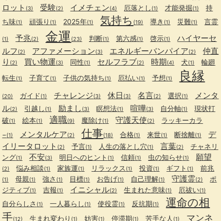
ロット
受験
イメチェン
厄落とし
才能発掘
持
(3)
(2)
(4)
(1)
(1)
気持ち
ち味
頑張り
2025年
導き
災難
言霊
(1)
(1)
(1)
(19)
(1)
(1)
金運
予兆
ハイヤーセ
判断
第六感
啓示
(1)
(2)
(23)
(1)
(1)
(1)
ルフ
アファメーション
エネルギーバンパイア
仲直
(2)
(3)
(2)
り
買い物運
セルフラブ
時期
同性
犬
輪廻
(2)
(3)
(1)
(2)
(4)
(1)
良縁
転生
子育て
子供の気持ち
厄払い
予想
(1)
(1)
(1)
(1)
(1)
チャレンジ
休日
名言
メンタ
ガイド
選択
(20)
(1)
(3)
(3)
(2)
(1)
ル
励まし
喧嘩
引越し
瞑想法
自分軸
現状打
(2)
(1)
(3)
(1)
(3)
(1)
適職
守護天使
破
絵本
魔除け
ラッキーカラ
(1)
(1)
(9)
(1)
(2)
仕事
メンタルケア
デ
−
合格
来世
断捨離
(1)
(2)
(18)
(1)
(1)
(1)
イリータロット
言葉
予言
人生の落とし穴
チャネリ
(2)
(1)
(1)
(2)
不安
願望
ング
明日へのヒント
信頼
虫の知らせ
(1)
(3)
(1)
(1)
(1)
悩み相談
家族運
リラックス
投資
ギフト
前兆
(2)
(1)
(1)
(1)
(1)
(1)
守護霊
母親
強さ
目標
お告げ
自己理解
ポ
(1)
(1)
(1)
(1)
(1)
(1)
(2)
イニシャル
ジティブ
吉報
生まれた意味
厄祓い
(1)
(1)
(2)
(1)
(1)
運命の相
自分らしさ
一人暮らし
使役霊
反抗期
(1)
(1)
(1)
(1)
手
マンネ
生まれ変わり
妨害
停滞期
苦手な人
(12)
(1)
(1)
(1)
(1)