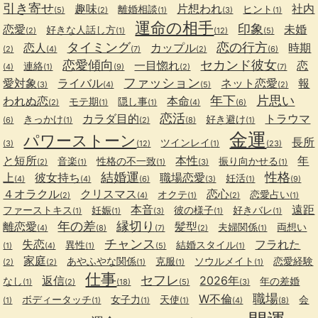
引き寄せ
趣味
片想われ
社内
離婚相談
ヒント
(5)
(2)
(1)
(3)
(1)
運命の相手
印象
恋愛
未婚
好きな人話し方
(2)
(1)
(12)
(5)
タイミング
恋の行方
恋人
カップル
時期
(2)
(4)
(7)
(2)
(6)
恋愛傾向
セカンド彼女
一目惚れ
恋
連絡
(4)
(1)
(9)
(2)
(7)
ファッション
愛対象
ライバル
ネット恋愛
報
(3)
(4)
(5)
(2)
年下
片思い
われぬ恋
本命
モテ期
隠し事
(2)
(1)
(1)
(4)
(6)
恋活
カラダ目的
トラウマ
きっかけ
好き避け
(6)
(1)
(2)
(8)
(1)
金運
パワーストーン
長所
ツインレイ
(3)
(12)
(1)
(23)
と短所
本性
年
音楽
性格の不一致
振り向かせる
(2)
(1)
(1)
(3)
(1)
結婚運
性格
上
彼女持ち
職場恋愛
妊活
(4)
(4)
(6)
(3)
(1)
(9)
４オラクル
クリスマス
恋心
オクテ
恋愛占い
(2)
(4)
(1)
(2)
(1)
本音
遠距
ファーストキス
妊娠
彼の様子
好きバレ
(1)
(1)
(3)
(1)
(1)
年の差
縁切り
離恋愛
髪型
夫婦関係
両想い
(4)
(8)
(7)
(2)
(1)
チャンス
失恋
フラれた
異性
結婚スタイル
(1)
(4)
(1)
(5)
(1)
家庭
あやふやな関係
克服
ソウルメイト
恋愛経験
(2)
(2)
(1)
(1)
(1)
仕事
セフレ
返信
2026年
なし
年の差婚
(1)
(2)
(18)
(5)
(3)
職場
W不倫
ボディータッチ
女子力
天使
会
(1)
(1)
(1)
(1)
(4)
(8)