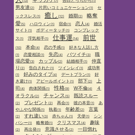
告白どっちから
(13)
(7)
(1)
男友達
片思いコミュニケーション
セ
(2)
(1)
癒し
略奪
婚期
ックスレス
(1)
(12)
(2)
愛
恋人
ハロウィン
宿命
婚活
(5)
(1)
(1)
(4)
サイト
ボディータッチ
コンプレック
(1)
(1)
仕事運
前世
ス
浮気相手
(1)
(1)
(14)
本命
恋の予感
好きな人話し方
(10)
(4)
(1)
失恋
バツイチ
職
恋愛相談
(1)
(1)
(4)
(3)
場恋愛
カップル
仲直
結婚相手
(3)
(2)
(1)
り
告白された
ツインレイ
成功率
(2)
(1)
(1)
好みのタイプ
デートプラン
好
(1)
(4)
(1)
部下
上
き避け
アピールポイント
(1)
(1)
(2)
性格
司
W不倫
４
肉体関係
(4)
(1)
(9)
(4)
チャンス
オラクル
既読スルー
(2)
(5)
プレゼント
再会
彼の本音
あ
(2)
(2)
(1)
(1)
年齢差
言葉
やふやな関係
執着
(1)
(1)
(2)
すれ違い
赤ちゃん
天使
シン
(2)
(3)
(1)
(1)
クリスマス
趣味
パシー
略奪婚
(1)
(1)
(4)
意識させる
一目惚れ
再出発
(2)
(1)
(2)