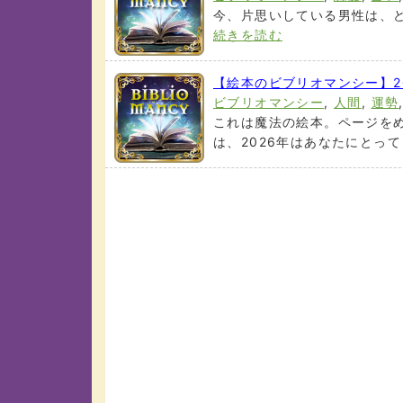
今、片思いしている男性は、ど
続きを読む
【絵本のビブリオマンシー】2
ビブリオマンシー
,
人間
,
運勢
これは魔法の絵本。ページを
は、2026年はあなたにとってど