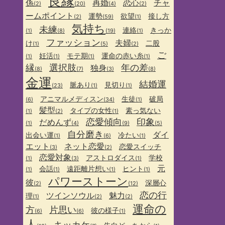
良縁
係
再婚
恋心
チャ
(2)
(20)
(4)
(2)
ームポイント
運勢
欲望
接し方
(2)
(59)
(1)
気持ち
未練
連絡
きっか
(1)
(8)
(19)
(1)
ファッション
夫婦
け
二股
(1)
(5)
(2)
ご
妊活
モテ期
運命の赤い糸
(1)
(1)
(1)
(1)
縁
選択肢
年の差
独身
(8)
(7)
(3)
(8)
金運
結婚運
脈あり
見切り
(23)
(1)
(1)
アニマルメディスン
生徒
破局
(6)
(34)
(1)
髪型
タイプの女性
素っ気ない
(1)
(2)
(1)
恋愛傾向
印象
だめんず
(1)
(4)
(9)
(5)
自分磨き
ダイ
出会い運
冷たい
(1)
(6)
(1)
エット
ネット恋愛
恋愛スイッチ
(3)
(2)
恋愛対象
アストロダイス
学校
(1)
(3)
(1)
元
会話
遠距離片想い
ヒント
(1)
(1)
(1)
(1)
パワーストーン
彼
深層心
(2)
(12)
恋の行
ツインソウル
魅力
理
(1)
(2)
(2)
運命の
方
片思い
彼の様子
(6)
(6)
(1)
人
キッカケ