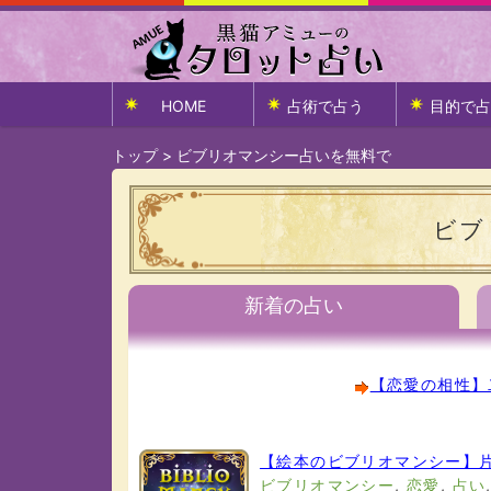
HOME
占術で占う
目的で占
トップ
>
ビブリオマンシー占いを無料で
ビブ
新着の占い
【恋愛の相性】
【絵本のビブリオマンシー】
ビブリオマンシー
,
恋愛
,
占い