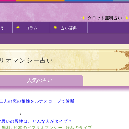
タロット無料占い
う
コラム
占い辞典
リオマンシー占い
人気の占い
二人の恋の相性をルナスコープで診断
-->
片思いの異性は、どんな人がタイプ？
,
無料
,
絵本のビブリオマンシー
,
好みのタイプ