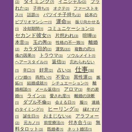
タイミング
イニシャル
フラ
(2)
(7)
(2)
れた
子持ち
オクテ
ファーストキ
(2)
(1)
(1)
バツイチ子持ち
ス
話題
絵本の
(1)
(1)
(2)
運命
ビブリオマンシー
振り向かせる
(1)
(9)
コミュニケーション
冷却期間
(1)
(1)
(2)
セカンド彼女
片想われ
喧嘩
(7)
(3)
(3)
本音
玉の輿
離婚
性格の不一致
(3)
(3)
(1)
カラダ目的
運気
複数の恋
(2)
(2)
(32)
(1)
トラウマ
魂の因果
ソウルメイト
(1)
(3)
(1)
返信
ヘアースタイル
忘れられない
(1)
(2)
仕事
好意
占い
辛口
(1)
(1)
(2)
(3)
(18)
不安
異性運
バツ婚
両想い
嫉
(1)
(1)
(3)
(2)
妬
結婚成就
シチュエーション
離
(1)
(1)
(1)
アロマ
婚相談
メール返信
年の差
(1)
(1)
(3)
ライン
婚
愛され度
離婚の決断
(1)
(3)
(1)
ダブル不倫
会える日
服
連絡
(1)
(2)
(1)
(1)
ヒーリング
のタイミング
縁むすび
(1)
(5)
おまじない
アラフォー
誕生日
(1)
(1)
(4)
付き合う
無
元カノ
前世療法
(2)
(1)
(1)
(2)
料タロット
既婚者
ネット婚活
(3)
(1)
(1)