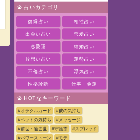
占いカテゴリ
復縁占い
相性占い
出会い占い
恋愛占い
恋愛運
結婚占い
片想い占い
運勢占い
不倫占い
浮気占い
性格診断
仕事・金運
HOTなキーワード
#オラクルカード
#彼の気持ち
#ペットの気持ち
#メッセージ
#前世・過去世
#守護霊
#スプレッド
#パワーストーン
#モテ