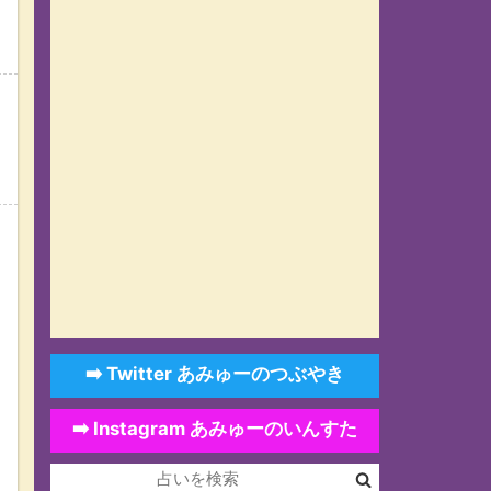
➡️ Twitter あみゅーのつぶやき
➡️ Instagram あみゅーのいんすた