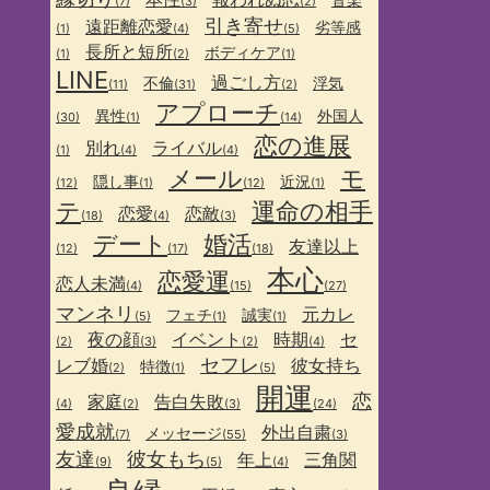
(7)
(3)
(2)
引き寄せ
遠距離恋愛
劣等感
(1)
(4)
(5)
長所と短所
ボディケア
(1)
(2)
(1)
LINE
過ごし方
不倫
浮気
(11)
(31)
(2)
アプローチ
異性
外国人
(30)
(1)
(14)
恋の進展
別れ
ライバル
(1)
(4)
(4)
メール
モ
隠し事
近況
(12)
(1)
(12)
(1)
テ
運命の相手
恋愛
恋敵
(18)
(4)
(3)
デート
婚活
友達以上
(12)
(17)
(18)
本心
恋愛運
恋人未満
(4)
(15)
(27)
マンネリ
元カレ
フェチ
誠実
(5)
(1)
(1)
夜の顔
イベント
時期
セ
(2)
(3)
(2)
(4)
セフレ
レブ婚
彼女持ち
特徴
(2)
(1)
(5)
開運
恋
家庭
告白失敗
(4)
(2)
(3)
(24)
愛成就
外出自粛
メッセージ
(7)
(55)
(3)
友達
彼女もち
年上
三角関
(9)
(5)
(4)