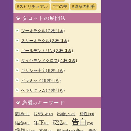
#スピリチュアル
#年の差
#運命の相手
タロットの展開法
ツーオラクル(２枚引き)
スリーオラクル(３枚引き)
ゴールデントリン(３枚引き)
ダイヤモンドクロス(４枚引き)
ギリシャ十字(５枚引き)
ピラミッド(６枚引き)
ヘキサグラム(７枚引き)
恋愛
キーワード
の
復縁
片想い
出会い
相性
(33)
(117)
(72)
(33)
告白
年下
恋活
結婚
(40)
(6)
(8)
(24)
縁切り
本性
報われぬ恋
音楽