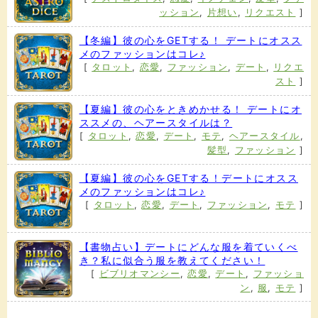
ッション
,
片想い
,
リクエスト
]
【冬編】彼の心をGETする！ デートにオスス
メのファッションはコレ♪
[
タロット
,
恋愛
,
ファッション
,
デート
,
リクエ
スト
]
【夏編】彼の心をときめかせる！ デートにオ
ススメの、ヘアースタイルは？
[
タロット
,
恋愛
,
デート
,
モテ
,
ヘアースタイル
,
髪型
,
ファッション
]
【夏編】彼の心をGETする！デートにオスス
メのファッションはコレ♪
[
タロット
,
恋愛
,
デート
,
ファッション
,
モテ
]
【書物占い】デートにどんな服を着ていくべ
き？私に似合う服を教えてください！
[
ビブリオマンシー
,
恋愛
,
デート
,
ファッショ
ン
,
服
,
モテ
]