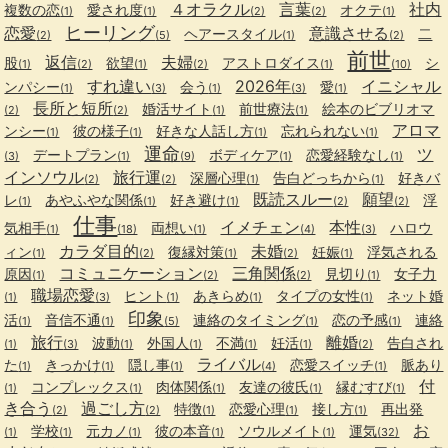
４オラクル
言葉
社内
複数の恋
愛され度
オクテ
(1)
(1)
(2)
(2)
(1)
ヒーリング
恋愛
意識させる
ヘアースタイル
二
(2)
(5)
(1)
(2)
前世
返信
夫婦
股
欲望
アストロダイス
シ
(1)
(2)
(1)
(2)
(1)
(10)
すれ違い
2026年
イニシャル
ンパシー
会う
愛
(1)
(3)
(1)
(3)
(1)
長所と短所
婚活サイト
前世療法
絵本のビブリオマ
(2)
(2)
(1)
(1)
アロマ
ンシー
彼の様子
好きな人話し方
忘れられない
(1)
(1)
(1)
(1)
運命
ツ
デートプラン
ボディケア
恋愛経験なし
(3)
(1)
(9)
(1)
(1)
インソウル
旅行運
深層心理
告白どっちから
好きバ
(2)
(2)
(1)
(1)
既読スルー
願望
レ
あやふやな関係
好き避け
浮
(1)
(1)
(1)
(2)
(2)
仕事
イメチェン
本性
気相手
両想い
ハロウ
(1)
(18)
(1)
(4)
(3)
カラダ目的
未婚
ィン
復縁対策
妊娠
浮気される
(1)
(2)
(1)
(2)
(1)
コミュニケーション
三角関係
原因
見切り
女子力
(1)
(2)
(2)
(1)
職場恋愛
ヒント
あきらめ
タイプの女性
ネット婚
(1)
(3)
(1)
(1)
(1)
印象
活
音信不通
連絡のタイミング
恋の予感
連絡
(1)
(1)
(5)
(1)
(1)
旅行
離婚
波動
外国人
不満
妊活
告白され
(1)
(3)
(1)
(1)
(1)
(1)
(2)
ライバル
た
きっかけ
隠し事
恋愛スイッチ
脈あり
(1)
(1)
(1)
(4)
(1)
付
コンプレックス
肉体関係
友達の彼氏
縁むすび
(1)
(1)
(1)
(1)
(1)
き合う
過ごし方
特徴
恋愛心理
接し方
再出発
(2)
(2)
(1)
(1)
(1)
お
学校
元カノ
彼の本音
ソウルメイト
運気
(1)
(1)
(1)
(1)
(1)
(32)