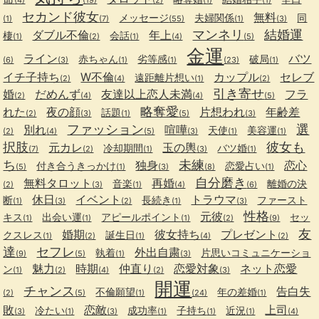
(4)
(19)
(2)
(1)
(1)
セカンド彼女
無料
メッセージ
夫婦関係
同
(1)
(7)
(55)
(1)
(3)
マンネリ
結婚運
ダブル不倫
年上
棲
会話
(1)
(2)
(1)
(4)
(5)
金運
ライン
バツ
赤ちゃん
劣等感
破局
(6)
(3)
(1)
(1)
(23)
(1)
イチ子持ち
W不倫
カップル
セレブ
遠距離片想い
(2)
(4)
(1)
(2)
引き寄せ
婚
だめんず
友達以上恋人未満
フラ
(2)
(4)
(4)
(5)
略奪愛
れた
夜の顔
片想われ
年齢差
話題
(2)
(3)
(1)
(5)
(3)
ファッション
選
別れ
喧嘩
天使
美容運
(2)
(4)
(5)
(3)
(1)
(1)
択肢
彼女も
元カレ
玉の輿
冷却期間
バツ婚
(7)
(2)
(1)
(3)
(1)
ち
未練
独身
恋心
付き合うきっかけ
恋愛占い
(5)
(1)
(3)
(8)
(1)
自分磨き
無料タロット
再婚
音楽
離婚の決
(2)
(3)
(1)
(4)
(6)
休日
イベント
トラウマ
断
長続き
ファースト
(1)
(3)
(2)
(1)
(3)
性格
元彼
キス
出会い運
アピールポイント
セッ
(1)
(1)
(1)
(2)
(9)
友
婚期
彼女持ち
プレゼント
クスレス
誕生日
(1)
(2)
(1)
(4)
(2)
達
セフレ
外出自粛
執着
片思いコミュニケーショ
(9)
(5)
(1)
(3)
魅力
時期
仲直り
恋愛対象
ネット恋愛
ン
(1)
(2)
(4)
(2)
(3)
開運
チャンス
告白失
不倫願望
年の差婚
(2)
(5)
(1)
(24)
(1)
敗
恋敵
上司
冷たい
成功率
子持ち
近況
(3)
(1)
(3)
(1)
(1)
(1)
(4)