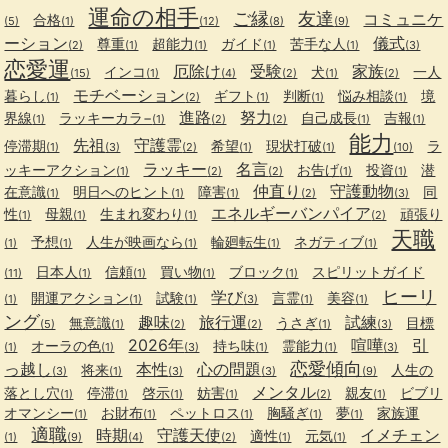
運命の相手
ご縁
友達
コミュニケ
合格
(5)
(1)
(12)
(8)
(9)
ーション
儀式
尊重
超能力
ガイド
苦手な人
(2)
(1)
(1)
(1)
(1)
(3)
恋愛運
厄除け
受験
家族
インコ
犬
一人
(15)
(1)
(4)
(2)
(1)
(2)
モチベーション
暮らし
ギフト
判断
悩み相談
境
(1)
(2)
(1)
(1)
(1)
進路
努力
界線
ラッキーカラ−
自己成長
吉報
(1)
(1)
(2)
(2)
(1)
(1)
能力
先祖
守護霊
停滞期
希望
現状打破
ラ
(1)
(3)
(2)
(1)
(1)
(10)
ラッキー
名言
ッキーアクション
お告げ
投資
潜
(1)
(2)
(2)
(1)
(1)
仲直り
守護動物
在意識
明日へのヒント
障害
同
(1)
(1)
(1)
(2)
(3)
エネルギーバンパイア
性
母親
生まれ変わり
頑張り
(1)
(1)
(1)
(2)
天職
予想
人生が映画なら
輪廻転生
ネガティブ
(1)
(1)
(1)
(1)
(1)
日本人
信頼
買い物
ブロック
スピリットガイド
(11)
(1)
(1)
(1)
(1)
ヒーリ
学び
開運アクション
試験
言霊
美容
(1)
(1)
(1)
(3)
(1)
(1)
ング
趣味
旅行運
試練
無意識
うさぎ
目標
(5)
(1)
(2)
(2)
(1)
(3)
2026年
喧嘩
引
オーラの色
持ち味
霊能力
(1)
(1)
(3)
(1)
(1)
(3)
恋愛傾向
っ越し
本性
心の問題
将来
人生の
(3)
(1)
(3)
(3)
(9)
メンタル
落とし穴
停滞
啓示
妨害
親友
ビブリ
(1)
(1)
(1)
(1)
(2)
(1)
オマンシー
お財布
ペットロス
胸騒ぎ
夢
家族運
(1)
(1)
(1)
(1)
(1)
適職
時期
守護天使
イメチェン
適性
元気
(1)
(9)
(4)
(2)
(1)
(1)