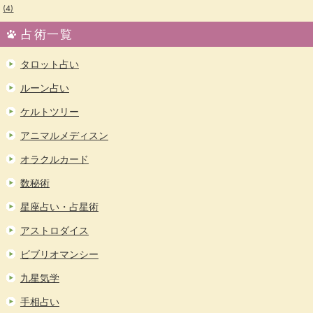
(4)
占術一覧
タロット占い
ルーン占い
ケルトツリー
アニマルメディスン
オラクルカード
数秘術
星座占い・占星術
アストロダイス
ビブリオマンシー
九星気学
手相占い