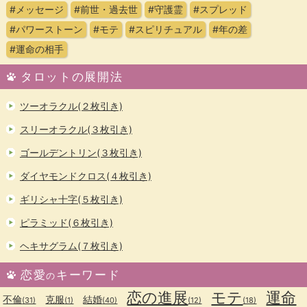
#メッセージ
#前世・過去世
#守護霊
#スプレッド
#パワーストーン
#モテ
#スピリチュアル
#年の差
#運命の相手
タロットの展開法
ツーオラクル(２枚引き)
スリーオラクル(３枚引き)
ゴールデントリン(３枚引き)
ダイヤモンドクロス(４枚引き)
ギリシャ十字(５枚引き)
ピラミッド(６枚引き)
ヘキサグラム(７枚引き)
恋愛
キーワード
の
恋の進展
モテ
運命
不倫
克服
結婚
(31)
(1)
(40)
(12)
(18)