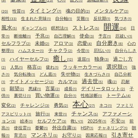
(9)
(8)
(23)
(1)
(1)
(1)
タイミング
魂の目的
メンタルケア
性質
(20)
(1)
(7)
(2)
(2)
相性
生まれた意味
自分軸
災難
反抗期
気づき
(33)
(1)
(1)
(1)
(1)
(1)
開運
風水
ストレス
ギャンブル
瞑想法
日
(5)
(1)
(1)
(5)
(24)
予兆
使命
常
断捨離
自己理解
予言
厄祓い
(1)
(1)
(2)
(1)
(3)
(1)
(1)
自分磨き
セルフラブ
未婚
アロマ
恋愛
心の
(2)
(2)
(3)
(4)
(6)
チャクラ
整理
ハムスター
今世
厄払い
自分らしさ
(1)
(1)
(2)
(1)
(1)
癒し
ハイヤーセルフ
独身
過ごし方
退屈
(1)
(2)
(12)
(1)
(3)
選択肢
格言
ラッキーカラー
人気
疲れ
強
(2)
(1)
(2)
(1)
(4)
(7)
失せ物
さ
気分転換
どん底
生きづらさ
自己分析
(1)
(1)
(1)
(2)
(1)
過去世
ナイトメッセージ
カルマ
魂
忍耐
(1)
(2)
(3)
(5)
(2)
願望
言葉
デイリータロット
悪縁
成長
子
(1)
(2)
(1)
(2)
(1)
(2)
買い物運
トーテム
供
裏切り
自分
性格診断
(1)
(1)
(3)
(1)
(1)
(4)
本心
変化
チャレンジ
勇気
ネコ
ファミリ
(2)
(3)
(2)
(27)
(1)
チャンス
旅行
アファメーシ
アスピリット
来世
(1)
(3)
(1)
(5)
ョン
セルフケア
不安
絵本
救い
2025年
前
(3)
(1)
(3)
(1)
(1)
(3)
外出自粛
兆
使役霊
憂鬱
HSP
チャネリング
朗
(1)
(1)
(1)
(3)
(1)
(1)
マンネリ
引き寄せ
お守り
報
育児
因果応報
(1)
(1)
(5)
(2)
(1)