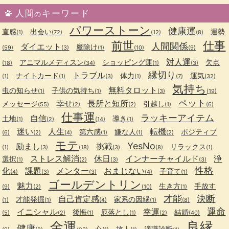
人間
キーワード
の
パワーストーン
健康運
直感
出会い
運勢
(1)
(72)
(12)
(8)
前世
仕事
人間関係
ダイエット
魔除け
(59)
(3)
(1)
(10)
(9)
対人運
アニマルメディスン
ショッピング運
欠点
(18)
(34)
(1)
(3)
縁切り
トラブル
ナイトカード
体力
運気
(1)
(1)
(3)
(1)
(7)
(32)
気持ち
無料タロット
虫の知らせ
子供の気持ち
(1)
(1)
(3)
(19)
ペット
幸せ
長所と短所
メッセージ
引越し
(55)
(2)
(2)
(1)
(6)
仕事運
ラッキーアイテム
自信
土地
導き
(1)
(2)
(14)
(1)
迷い
人生
転機
第六感
嫌な人
ポジティブ
(6)
(2)
(4)
(1)
(1)
(2)
モテ
YesNo
励まし
挑戦
リラックス
(1)
(3)
(18)
(3)
(8)
(1)
ストレス解消
休日
インナーチャイルド
浄
選択
(1)
(2)
(3)
(3)
性格
化
課題
メンター
おまじない
子育て
(4)
(3)
(3)
(4)
(1)
ゴールデントリン
魅力
生き方
手放す
(9)
(2)
(10)
(1)
才能
決断
自己肯定感
才能発掘
家系の因縁
(1)
(1)
(4)
(1)
(8)
運命
イニシャル
幸運
後悔
厄落とし
結婚
(5)
(2)
(1)
(1)
(2)
(40)
金運
良縁
健康
心
故人
適職診断