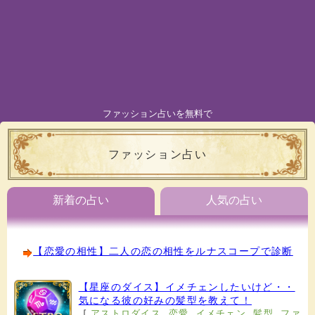
ファッション占いを無料で
ファッション占い
新着の占い
人気の占い
【恋愛の相性】二人の恋の相性をルナスコープで診断
【星座のダイス】イメチェンしたいけど・・
気になる彼の好みの髪型を教えて！
[
アストロダイス
,
恋愛
,
イメチェン
,
髪型
,
ファ