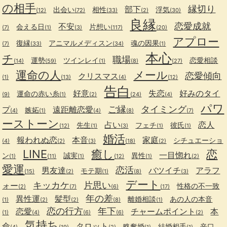
の相手
縁切り
部下
出会い
相性
浮気
(12)
(72)
(33)
(2)
(30)
良縁
恋愛成就
不安
会える日
片想い
(7)
(1)
(3)
(117)
(20)
アプロー
復縁
アニマルメディスン
魂の因果
(7)
(33)
(34)
(1)
本心
チ
職場
運勢
ツインレイ
恋愛相談
(14)
(59)
(1)
(8)
(27)
運命の人
メール
恋愛傾向
クリスマス
(1)
(13)
(4)
(12)
告白
好意
失恋
好みのタイ
運命の赤い糸
(9)
(1)
(2)
(24)
(4)
パワ
ご縁
タイミング
プ
遠距離恋愛
嫉妬
(4)
(1)
(4)
(8)
(7)
ーストーン
占い
恋人
先生
フェチ
彼氏
(12)
(1)
(3)
(1)
(1)
婚活
報われぬ恋
本音
家庭
シチュエーショ
(4)
(2)
(3)
(18)
(2)
LINE
癒し
恋
一目惚れ
ン
誠実
異性
(1)
(11)
(1)
(12)
(1)
(2)
愛運
恋活
男友達
バツイチ
アラフ
モテ期
(15)
(2)
(1)
(8)
(3)
デート
キッカケ
片思い
ォー
性格の不一致
(2)
(7)
(6)
(17)
年の差
異性運
髪型
離婚相談
あの人の本音
(1)
(2)
(2)
(8)
(1)
恋の行方
年下
恋愛
チャームポイント
本
(1)
(4)
(6)
(6)
(2)
気持ち
命
タロット
略奪婚
結婚相手
辛口