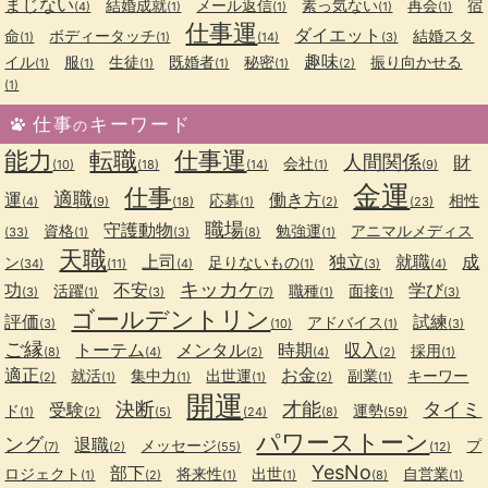
まじない
結婚成就
メール返信
素っ気ない
再会
宿
(4)
(1)
(1)
(1)
(1)
仕事運
ダイエット
命
ボディータッチ
結婚スタ
(1)
(1)
(14)
(3)
趣味
イル
服
生徒
既婚者
秘密
振り向かせる
(1)
(1)
(1)
(1)
(1)
(2)
(1)
仕事
キーワード
の
能力
転職
仕事運
人間関係
財
会社
(10)
(18)
(14)
(1)
(9)
金運
仕事
適職
運
働き方
応募
相性
(4)
(9)
(18)
(1)
(2)
(23)
職場
守護動物
資格
勉強運
アニマルメディス
(33)
(1)
(3)
(8)
(1)
天職
上司
独立
就職
成
ン
足りないもの
(34)
(11)
(4)
(1)
(3)
(4)
キッカケ
功
不安
学び
活躍
職種
面接
(3)
(1)
(3)
(7)
(1)
(1)
(3)
ゴールデントリン
評価
試練
アドバイス
(3)
(10)
(1)
(3)
ご縁
トーテム
メンタル
時期
収入
採用
(8)
(4)
(2)
(4)
(2)
(1)
適正
お金
就活
集中力
出世運
副業
キーワー
(2)
(1)
(1)
(1)
(2)
(1)
開運
決断
才能
タイミ
受験
ド
運勢
(1)
(2)
(5)
(24)
(8)
(59)
パワーストーン
ング
退職
メッセージ
プ
(7)
(2)
(55)
(12)
YesNo
部下
ロジェクト
将来性
出世
自営業
(1)
(2)
(1)
(1)
(8)
(1)