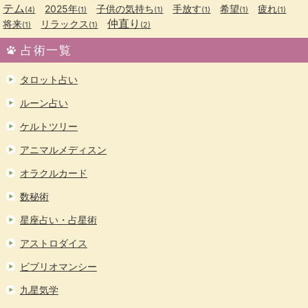
テム
2025年
子供の気持ち
手放す
希望
疲れ
(4)
(1)
(1)
(1)
(1)
(1)
仲直り
将来
リラックス
(1)
(1)
(2)
占術一覧
タロット占い
ルーン占い
ケルトツリー
アニマルメディスン
オラクルカード
数秘術
星座占い・占星術
アストロダイス
ビブリオマンシー
九星気学