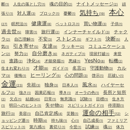
魂の目的
ナイトメッセージ
断
人生の落とし穴
頑
(1)
(1)
(2)
(2)
本心
気持ち
対人運
張り
ブロック
憂鬱
(1)
(3)
(1)
(1)
(19)
健康運
買い物運
瞑想法
ペットロス
子供
(27)
(1)
(8)
(1)
(3)
(1)
過去世
旅行運
インナーチャイルド
チャク
障害
(5)
(1)
(2)
(3)
ストレス
決断
ラ
不安
自己理解
ギフト
人
(2)
(1)
(3)
(5)
(1)
(5)
引き寄せ
友達
ラッキー
コミュニケーショ
気
(1)
(5)
(9)
(2)
自分磨き
ン
努力
ネガティブ
現状打破
来世
(2)
(2)
(6)
(1)
(1)
YesNo
進路
浄化
転機
才能発掘
悪縁
(1)
(2)
(4)
(1)
(1)
(8)
(2)
才能
名言
守護動物
カル
生まれ変わり
ガイド
(1)
(8)
(1)
(2)
(3)
ヒーリング
マ
心の問題
後悔
啓示
厄祓い
(3)
(1)
(5)
(3)
(1)
(1)
金運
風水
先祖
独身
ハイヤーセ
日本人
(23)
(3)
(3)
(1)
(5)
ルフ
長所と短所
強さ
因果応報
導き
オーラの色
(2)
(1)
(1)
(1)
(1)
欠点
結婚
日常
無意識
試験
目標
生き方
(2)
(1)
(40)
(1)
(1)
(1)
(1)
失せ物
明日へのヒント
スピリットガイド
停滞期
(1)
(1)
(2)
(1)
(1)
運命の相手
旅行
自己肯定感
美容
災難
シ
(3)
(1)
(4)
(1)
(12)
時期
ョッピング運
持ち味
心
自己成長
ファミリア
(1)
(4)
(1)
(1)
(1)
試練
魂
スピリット
第六感
裏切り
今世
体力
(1)
(1)
(1)
(1)
(3)
(2)