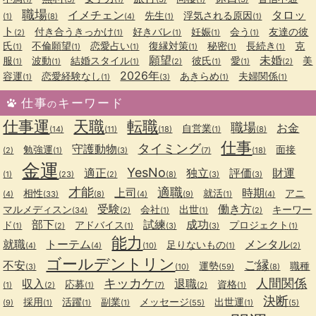
職場
イメチェン
タロッ
先生
浮気される原因
(1)
(8)
(4)
(1)
(1)
ト
付き合うきっかけ
好きバレ
妊娠
会う
友達の彼
(2)
(1)
(1)
(1)
(1)
氏
不倫願望
恋愛占い
復縁対策
秘密
長続き
克
(1)
(1)
(1)
(1)
(1)
(1)
願望
未婚
服
波動
結婚スタイル
彼氏
愛
美
(1)
(1)
(1)
(2)
(1)
(1)
(2)
2026年
容運
恋愛経験なし
あきらめ
夫婦関係
(1)
(1)
(3)
(1)
(1)
仕事
キーワード
の
仕事運
天職
転職
職場
お金
自営業
(14)
(11)
(18)
(1)
(8)
仕事
タイミング
守護動物
勉強運
面接
(2)
(1)
(3)
(7)
(18)
金運
YesNo
適正
独立
評価
財運
(1)
(23)
(2)
(8)
(3)
(3)
才能
適職
上司
時期
相性
就活
アニ
(4)
(33)
(8)
(4)
(9)
(1)
(4)
受験
働き方
マルメディスン
会社
出世
キーワー
(34)
(2)
(1)
(1)
(2)
部下
試練
成功
ド
アドバイス
プロジェクト
(1)
(2)
(1)
(3)
(3)
(1)
能力
就職
トーテム
メンタル
足りないもの
(4)
(4)
(10)
(1)
(2)
ゴールデントリン
ご縁
不安
運勢
職種
(3)
(10)
(59)
(8)
キッカケ
人間関係
収入
退職
応募
資格
(1)
(2)
(1)
(7)
(2)
(1)
決断
採用
活躍
副業
メッセージ
出世運
(9)
(1)
(1)
(1)
(55)
(1)
(5)