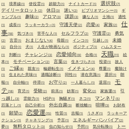
選択肢
境界線
使役霊
超能力
ナイトカード
(1)
(1)
(1)
(1)
(1)
(7)
デイリータロット
休日
迷い
ビブリオマンシー
ギ
(2)
(3)
(2)
(1)
趣味
アロマ
課題
ャンブル
嫌な人
土地
適性
(1)
(2)
(3)
(3)
(1)
(1)
仕
守護天使
恋愛
家族
成長
ラッキーカラ−
(1)
(1)
(1)
(2)
(4)
(2)
事
セルフラブ
守護霊
勇気
気づき
苦手な人
(18)
(1)
(1)
(2)
(2)
おまじない
未婚
言霊
母親
インコ
引越し
(2)
(1)
(4)
(1)
(1)
(1)
自分
犬
人生が映画なら
ポジティブ
ハムスター
(2)
(1)
(1)
(1)
(1)
天職
恋愛傾向
チャレンジ
判断
合格
絵
(1)
(1)
(3)
(9)
(1)
(11)
モチベーション
言葉
本
生きづらさ
投資
故人
(1)
(2)
(2)
(1)
(1)
ご縁
イメチェン
親友
輪廻転生
尊重
魔除け
(1)
(8)
(1)
(1)
(4)
(1)
生まれた意味
適職診断
同性
潜在意識
選択
朗
(1)
(1)
(1)
(1)
(1)
(1)
モ
お守り
報
自分軸
停滞
一人暮らし
退屈
(1)
(1)
(1)
(2)
(1)
(1)
テ
受験
変化
引
育児
前兆
妨害
家族運
(18)
(1)
(2)
(1)
(1)
(2)
(1)
マンネリ
っ越し
霊能力
HSP
胸騒ぎ
ネコ
(3)
(1)
(1)
(1)
(1)
(5)
外出自粛
喧嘩
厄落とし
自己分析
断捨離
お財布
(1)
(1)
(3)
(1)
(3)
恋愛運
願望
性質
吉報
うさぎ
ラッキーア
(1)
(2)
(15)
(1)
(1)
(1)
エネルギーバンパイア
クション
チャネリング
予言
(1)
(1)
(1)
(2)
無料タロット
トー
夢
虫の知らせ
予想
気分転換
(1)
(3)
(1)
(1)
(1)