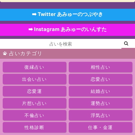
➡️ Twitter あみゅーのつぶやき
➡️ Instagram あみゅーのいんすた
占いカテゴリ
復縁占い
相性占い
出会い占い
恋愛占い
恋愛運
結婚占い
片想い占い
運勢占い
不倫占い
浮気占い
性格診断
仕事・金運