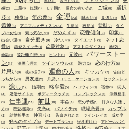
練
ファッション
夫
連絡
きっかけ
(8)
(19)
(1)
(1)
(5)
ご縁
選択
婦
二股
妊活
モテ期
運命の赤い糸
(2)
(1)
(1)
(1)
(1)
(8)
金運
肢
年の差
結
独身
脈あり
見切り
(7)
(3)
(8)
(23)
(1)
(1)
婚運
髪型
アニマルメディスン
生徒
破局
タイ
(6)
(34)
(1)
(1)
(2)
恋愛傾向
印象
だめんず
プの女性
素っ気ない
(1)
(1)
(4)
(9)
(5)
自分磨き
ダイエット
ネット恋
出会い運
冷たい
(1)
(6)
(1)
(3)
愛
恋愛対象
恋愛スイッチ
アストロダイス
学校
(2)
(1)
(3)
(1)
(1)
パワーストー
元彼
会話
遠距離片想い
ヒント
(1)
(1)
(1)
(2)
ン
恋の行方
ツインソウル
魅力
深層心理
(12)
(1)
(2)
(2)
(6)
運命の人
片思い
キッカケ
彼の様子
告白ど
(6)
(1)
(13)
(7)
男友達
っちから
片思いコミュニケーション
セックスレス
(1)
(2)
(1)
癒し
略奪愛
婚期
恋人
ハロウィン
宿命
(1)
(12)
(2)
(5)
(1)
(1)
婚活サイト
ボディータッチ
コンプレックス
浮気相手
(4)
(1)
(1)
(1)
仕事運
前世
本命
恋の予感
好きな人話し
(1)
(14)
(10)
(4)
(1)
失恋
バツイチ
職場恋愛
カップル
方
恋愛相談
(1)
(1)
(4)
(3)
(3)
仲直り
結婚相手
告白された
ツインレイ
成功率
(2)
(1)
(2)
(1)
(1)
好みのタイプ
デートプラン
好き避け
アピールポイ
(1)
(4)
(1)
(1)
性格
部下
上司
W不倫
４オ
ント
肉体関係
(1)
(2)
(4)
(1)
(9)
(4)