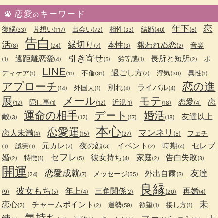
恋愛
キーワード
の
年下
恋
復縁
片想い
出会い
相性
結婚
(33)
(117)
(72)
(33)
(40)
(6)
告白
活
縁切り
本性
報われぬ恋
音楽
(8)
(24)
(7)
(3)
(2)
引き寄せ
遠距離恋愛
長所と短所
劣等感
ボ
(1)
(4)
(5)
(1)
(2)
LINE
過ごし方
ディケア
不倫
浮気
異性
(1)
(11)
(31)
(2)
(30)
(1)
アプローチ
恋の進
別れ
ライバル
外国人
(14)
(1)
(4)
(4)
展
メール
モテ
恋愛
恋
隠し事
近況
(12)
(1)
(12)
(1)
(18)
(4)
運命の相手
デート
婚活
敵
友達以上
(3)
(12)
(17)
(18)
本心
恋愛運
マンネリ
恋人未満
フェチ
(4)
(15)
(27)
(5)
元カレ
夜の顔
イベント
時期
セレブ
誠実
(1)
(1)
(2)
(3)
(2)
(4)
セフレ
婚
彼女持ち
家庭
告白失敗
特徴
(2)
(1)
(5)
(4)
(2)
(3)
開運
恋愛成就
友達
外出自粛
メッセージ
(24)
(7)
(55)
(3)
良縁
彼女もち
年上
三角関係
再婚
(9)
(5)
(4)
(2)
(20)
(4)
未
恋心
チャームポイント
運勢
欲望
接し方
(2)
(2)
(59)
(1)
(1)
気持ち