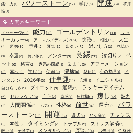
開運
パワーストーン
学び
集中力
将来
(1)
(12)
(3)
(24)
性
(1)
人間
キーワード
の
能力
ゴールデントリン
ラッ
メッセージ
(55)
(10)
(10)
キーカラー
挑戦
人生
アニマルメディスン
相性
(4)
(34)
(3)
(33)
予兆
過ごし方
運勢
運気
出会い
厄払い
(4)
(59)
(2)
(32)
(72)
(2)
良縁
縁切り
ペ
幸運
メンター
買い物
(1)
(2)
(1)
(3)
(20)
(7)
ット
格言
励まし
アファメーション
家系の因縁
(6)
(2)
(1)
(3)
健康
幸せ
学び
使命
メ
忍耐
心の整理
(3)
(2)
(3)
(3)
(8)
(1)
(1)
仕事運
ンタル
2026年
イニシャル
信頼
(2)
(3)
(14)
(1)
(2)
適職
ラッキーアイテム
ダイエット
自分らしさ
(1)
(3)
(9)
癒し
セルフケア
自信
魅力
直感
反抗期
(6)
(3)
(2)
(1)
(1)
(12)
前世
パワ
人間関係
性格
運命
元気
(2)
(9)
(1)
(9)
(10)
(9)
開運
ーストーン
チャンス
儀式
どん底
(12)
(24)
(3)
(1)
タイミング
本性
トラブル
ストレス解消
(5)
(3)
(7)
(3)
(2)
メンタルケア
厄除け
救い
子育て
お告げ
性格診
(1)
(1)
(2)
(4)
(1)