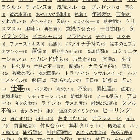
チャンス
ラクル
既読スルー
プレゼント
再会
(2)
(5)
(2)
(2)
年齢差
言葉
彼の本音
あやふやな関係
執着
(1)
(1)
(1)
(1)
(2)
(2)
すれ違い
クリ
赤ちゃん
天使
シンパシー
略奪婚
(3)
(1)
(1)
(1)
(1)
タ
スマス
趣味
意識させる
一目惚れ
再出発
(4)
(2)
(1)
(2)
(2)
イミング
イニシャル
フラれた
子持ち
オクテ
(7)
(2)
(2)
(1)
バツイチ子持ち
ファーストキス
話題
絵本のビブリ
(1)
(1)
(1)
(2)
運命
コミュニケ
オマンシー
振り向かせる
冷却期間
(1)
(9)
(1)
(1)
セカンド彼女
ーション
片想われ
喧嘩
本音
(2)
(7)
(3)
(3)
玉の輿
離婚
カラダ目的
性格の不一致
運気
(3)
(3)
(1)
(2)
(2)
トラウマ
複数の恋
魂の因果
ソウルメイト
ヘア
(32)
(1)
(1)
(3)
(1)
返信
好意
占い
ースタイル
忘れられない
辛口
(1)
(2)
(1)
(1)
(2)
仕事
不安
異性運
バツ婚
両想い
嫉妬
(3)
(18)
(1)
(1)
(3)
(2)
(1)
アロ
結婚成就
シチュエーション
離婚相談
メール返信
(1)
(1)
(1)
(1)
マ
ライン
ダブル
年の差婚
愛され度
離婚の決断
(3)
(1)
(3)
(1)
(1)
ヒーリング
不倫
会える日
服
連絡のタイミング
(2)
(1)
(1)
(1)
おまじない
アラフォー
縁むすび
誕生日
元カ
(5)
(1)
(1)
(4)
(2)
付き合う
無料タロット
ノ
前世療法
既婚者
ネッ
(1)
(1)
(2)
(3)
(1)
旅行運
社内恋愛
ト婚活
あの人の本音
恋愛心理
(1)
(2)
(2)
(1)
(1)
無料
旅行
休日
不満
女子力
同棲
音信不通
(1)
(3)
(1)
(3)
(1)
(3)