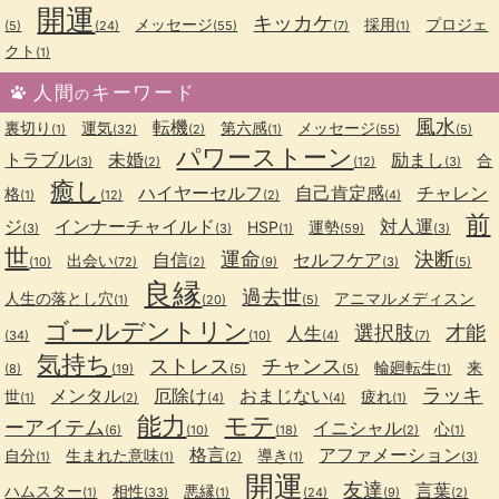
開運
キッカケ
メッセージ
採用
プロジェ
(5)
(24)
(55)
(7)
(1)
クト
(1)
人間
キーワード
の
風水
転機
裏切り
運気
第六感
メッセージ
(1)
(32)
(2)
(1)
(55)
(5)
パワーストーン
トラブル
未婚
励まし
合
(3)
(2)
(12)
(3)
癒し
ハイヤーセルフ
自己肯定感
チャレン
格
(1)
(12)
(2)
(4)
前
ジ
インナーチャイルド
対人運
HSP
運勢
(3)
(3)
(1)
(59)
(3)
世
運命
決断
自信
セルフケア
出会い
(10)
(72)
(2)
(9)
(3)
(5)
良縁
過去世
人生の落とし穴
アニマルメディスン
(1)
(20)
(5)
ゴールデントリン
選択肢
才能
人生
(34)
(10)
(4)
(7)
気持ち
ストレス
チャンス
輪廻転生
来
(8)
(19)
(5)
(5)
(1)
ラッキ
メンタル
厄除け
おまじない
世
疲れ
(1)
(2)
(4)
(4)
(1)
能力
モテ
ーアイテム
イニシャル
心
(6)
(10)
(18)
(2)
(1)
格言
アファメーション
自分
生まれた意味
導き
(1)
(1)
(2)
(1)
(3)
開運
友達
言葉
ハムスター
相性
悪縁
(1)
(33)
(1)
(24)
(9)
(2)