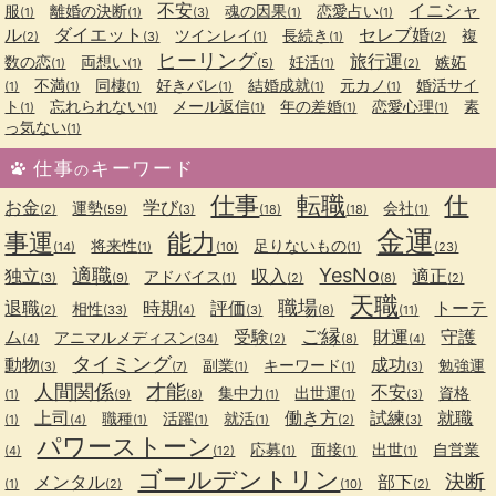
不安
イニシャ
服
離婚の決断
魂の因果
恋愛占い
(1)
(1)
(3)
(1)
(1)
ル
ダイエット
セレブ婚
ツインレイ
長続き
複
(2)
(3)
(1)
(1)
(2)
ヒーリング
旅行運
数の恋
両想い
妊活
嫉妬
(1)
(1)
(5)
(1)
(2)
不満
同棲
好きバレ
結婚成就
元カノ
婚活サイ
(1)
(1)
(1)
(1)
(1)
(1)
ト
忘れられない
メール返信
年の差婚
恋愛心理
素
(1)
(1)
(1)
(1)
(1)
っ気ない
(1)
仕事
キーワード
の
仕事
転職
仕
お金
学び
運勢
会社
(2)
(59)
(3)
(18)
(18)
(1)
金運
事運
能力
将来性
足りないもの
(14)
(1)
(10)
(1)
(23)
適職
YesNo
独立
収入
適正
アドバイス
(3)
(9)
(1)
(2)
(8)
(2)
天職
職場
退職
時期
評価
トーテ
相性
(2)
(33)
(4)
(3)
(8)
(11)
ご縁
ム
受験
財運
守護
アニマルメディスン
(4)
(34)
(2)
(8)
(4)
タイミング
動物
成功
副業
キーワード
勉強運
(3)
(7)
(1)
(1)
(3)
人間関係
才能
不安
集中力
出世運
資格
(1)
(9)
(8)
(1)
(1)
(3)
上司
働き方
試練
就職
職種
活躍
就活
(1)
(4)
(1)
(1)
(1)
(2)
(3)
パワーストーン
応募
面接
出世
自営業
(4)
(12)
(1)
(1)
(1)
ゴールデントリン
決断
メンタル
部下
(1)
(2)
(10)
(2)