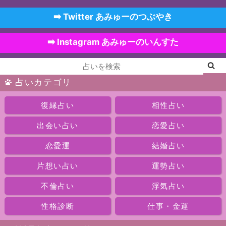
➡️ Twitter あみゅーのつぶやき
➡️ Instagram あみゅーのいんすた
占いカテゴリ
復縁占い
相性占い
出会い占い
恋愛占い
恋愛運
結婚占い
片想い占い
運勢占い
不倫占い
浮気占い
性格診断
仕事・金運