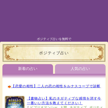
ポジティブ占いを無料で
ポジティブ占い
新着の占い
人気の占い
【恋愛の相性】二人の恋の相性をルナスコープで診断
【書物占い】私のネガティブな感情を消す今
一番いい方法を教えてください！
[
ビブリオマンシー
,
人間
,
ネガティブ
,
ポジティ