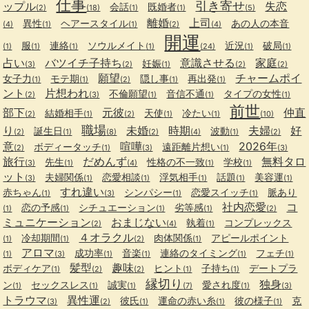
仕事
引き寄せ
ップル
失恋
会話
既婚者
(2)
(18)
(1)
(1)
(5)
離婚
上司
異性
ヘアースタイル
あの人の本音
(4)
(1)
(1)
(2)
(4)
開運
服
連絡
ソウルメイト
近況
破局
(1)
(1)
(1)
(1)
(24)
(1)
(1)
占い
バツイチ子持ち
意識させる
家庭
妊娠
(3)
(2)
(1)
(2)
(2)
願望
チャームポイ
女子力
モテ期
隠し事
再出発
(1)
(1)
(2)
(1)
(1)
ント
片想われ
不倫願望
音信不通
タイプの女性
(2)
(3)
(1)
(1)
(1)
前世
部下
元彼
仲直
結婚相手
天使
冷たい
(2)
(1)
(2)
(1)
(1)
(10)
職場
り
未婚
時期
夫婦
好
誕生日
波動
(2)
(1)
(8)
(2)
(4)
(1)
(2)
意
喧嘩
2026年
ボディータッチ
遠距離片想い
(2)
(1)
(3)
(1)
(3)
旅行
だめんず
無料タロ
先生
性格の不一致
学校
(3)
(1)
(4)
(1)
(1)
ット
夫婦関係
恋愛相談
浮気相手
話題
美容運
(3)
(1)
(1)
(1)
(1)
(1)
すれ違い
赤ちゃん
シンパシー
恋愛スイッチ
脈あり
(1)
(3)
(1)
(1)
社内恋愛
コ
恋の予感
シチュエーション
劣等感
(1)
(1)
(1)
(1)
(2)
ミュニケーション
おまじない
執着
コンプレックス
(2)
(4)
(1)
４オラクル
冷却期間
肉体関係
アピールポイント
(1)
(1)
(2)
(1)
アロマ
成功率
音楽
連絡のタイミング
フェチ
(1)
(3)
(1)
(1)
(1)
(1)
髪型
趣味
ボディケア
ヒント
子持ち
デートプラ
(1)
(2)
(2)
(1)
(1)
縁切り
独身
ン
セックスレス
誠実
愛され度
(1)
(1)
(1)
(7)
(1)
(3)
トラウマ
異性運
彼氏
運命の赤い糸
彼の様子
克
(3)
(2)
(1)
(1)
(1)