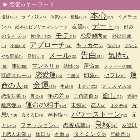
恋愛
キーワード
の
本心
ライバル
イメチェ
復縁
浮気
相性
(33)
(4)
(30)
(33)
(27)
デート
友達
ン
好み
絵本のビブリオマンシー
(4)
(1)
(9)
(17)
モテ
恋愛傾向
のタイプ
外出自粛
片想い
(4)
(117)
(18)
(9)
アプローチ
キッカケ
不倫
宿命
あやふ
(3)
(31)
(14)
(7)
(1)
告白
メール
気持ち
やな関係
見切り
(1)
(1)
(12)
(24)
マンネリ
運命
運勢
結婚
メッセージ
(19)
(59)
(5)
(40)
(9)
(55)
恋愛運
運
印象
セフレ
既読スルー
二股
(2)
(15)
(1)
(5)
(5)
金運
命の人
クリスマス
生徒
出会い
(13)
(23)
(1)
(72)
(4)
癒し
年の差
恋愛対象
三角関係
遠距
再会
(3)
(1)
(8)
(2)
(12)
運命の相手
未練
片
離恋愛
恋人
オクテ
(4)
(12)
(8)
(4)
(1)
パワーストーン
思い
W不倫
元
会える日
(6)
(1)
(4)
(12)
良縁
ファッション
恋愛成就
カレ
友達以
(2)
(5)
(7)
(20)
タイミング
上恋人未満
休日
本命
年齢差
(4)
(3)
(4)
(7)
(2)