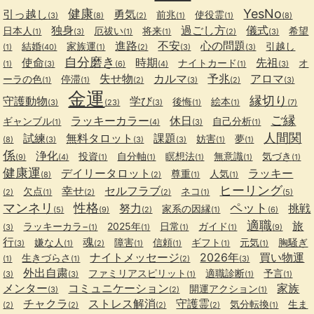
健康
YesNo
引っ越し
勇気
前兆
使役霊
(3)
(8)
(2)
(1)
(1)
(8)
独身
過ごし方
儀式
日本人
厄祓い
将来
希望
(1)
(3)
(1)
(1)
(2)
(3)
進路
不安
心の問題
結婚
家族運
引越し
(1)
(40)
(1)
(2)
(3)
(3)
自分磨き
使命
時期
先祖
ナイトカード
オ
(1)
(3)
(6)
(4)
(1)
(3)
失せ物
カルマ
予兆
アロマ
ーラの色
停滞
(1)
(1)
(2)
(3)
(2)
(3)
金運
縁切り
守護動物
学び
後悔
絵本
(3)
(23)
(3)
(1)
(1)
(7)
ご縁
ラッキーカラー
休日
ギャンブル
自己分析
(1)
(4)
(3)
(1)
人間関
試練
無料タロット
課題
妨害
夢
(8)
(3)
(3)
(3)
(1)
(1)
係
浄化
投資
自分軸
瞑想法
無意識
気づき
(9)
(4)
(1)
(1)
(1)
(1)
(1)
健康運
デイリータロット
ラッキー
尊重
人気
(8)
(2)
(1)
(1)
ヒーリング
幸せ
セルフラブ
欠点
ネコ
(2)
(1)
(2)
(2)
(1)
(5)
マンネリ
性格
ペット
努力
挑戦
家系の因縁
(5)
(9)
(2)
(1)
(6)
適職
旅
ラッキーカラ−
2025年
日常
ガイド
(3)
(1)
(1)
(1)
(1)
(9)
行
魂
嫌な人
障害
信頼
ギフト
元気
胸騒ぎ
(3)
(1)
(2)
(1)
(1)
(1)
(1)
ナイトメッセージ
2026年
買い物運
生きづらさ
(1)
(1)
(2)
(3)
外出自粛
ファミリアスピリット
適職診断
予言
(3)
(3)
(1)
(1)
(1)
メンター
コミュニケーション
家族
開運アクション
(3)
(2)
(1)
チャクラ
ストレス解消
守護霊
気分転換
生ま
(2)
(2)
(2)
(2)
(1)