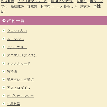
長所と短所
己成長
ビブリオマンシー
今世
ポジティ
(1)
(1)
(2)
(1)
本性
ブ
断捨離
災難
お財布
一人暮らし
試験
(1)
(1)
(1)
(1)
(1)
(1)
(3)
占術一覧
タロット占い
ルーン占い
ケルトツリー
アニマルメディスン
オラクルカード
数秘術
星座占い・占星術
アストロダイス
ビブリオマンシー
九星気学