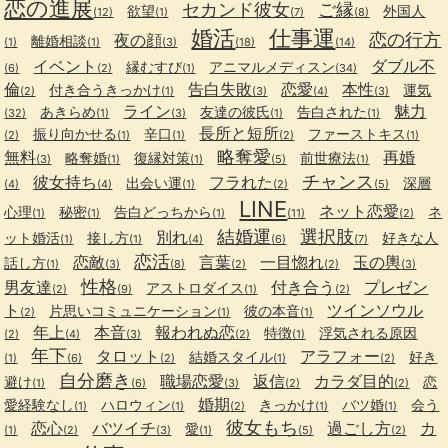
恋の進展
セカンド彼女
ご縁
欲望
外国人
(12)
(1)
(7)
(8)
婚活
仕事運
恋の行方
夜の顔
離婚相談
(1)
(1)
(3)
(18)
(14)
イベント
ダブル不
縁むすび
アニマルメディスン
(6)
(2)
(1)
(34)
倫
告白失敗
恋愛
本性
付き合うきっかけ
運気
(2)
(1)
(3)
(4)
(3)
ライン
魅力
あきらめ
友達の彼氏
告白された
(32)
(1)
(3)
(1)
(1)
長所と短所
振り向かせる
辛口
ファーストキス
(2)
(1)
(1)
(2)
(1)
略奪愛
無料
再婚
略奪婚
復縁対策
前世療法
(3)
(1)
(1)
(5)
(1)
チャンス
彼女持ち
フラれた
出会い運
深層
(4)
(4)
(1)
(2)
(5)
LINE
ネット恋愛
心理
秘密
告白どっちから
ネ
(1)
(1)
(1)
(11)
(2)
結婚運
選択肢
別れ
ット婚活
接し方
好きな人
(1)
(1)
(4)
(6)
(7)
恋活
恋敵
言葉
一目惚れ
玉の輿
話し方
(1)
(3)
(8)
(2)
(2)
(3)
性格
男友達
付き合う
プレゼン
アストロダイス
(2)
(9)
(1)
(2)
ト
ツインソウル
片思いコミュニケーション
彼の本音
(2)
(1)
(1)
年上
本音
報われぬ恋
特徴
浮気される原因
(2)
(4)
(3)
(2)
(1)
年下
タロット
アラフォー
結婚スタイル
好き
(1)
(6)
(2)
(1)
(2)
自分磨き
職場恋愛
返信
カラダ目的
避け
恋
(1)
(6)
(3)
(2)
(2)
婚期
愛経験なし
ハロウィン
きっかけ
バツ婚
会う
(1)
(1)
(2)
(1)
(1)
彼女もち
恋心
バツイチ
過ごし方
カ
愛
(1)
(2)
(3)
(1)
(5)
(2)