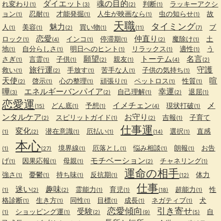
ダイエット
魂の目的
れ変わり
判断
ラッキーアクシ
(1)
(3)
(2)
(1)
ョン
忍耐
才能発掘
人生が映画なら
虫の知らせ
故
(1)
(1)
(1)
(1)
(1)
天職
タイミング
魅力
人
美容
買い物
ブ
(1)
(1)
(2)
(1)
(11)
(7)
恋愛
仲直り
ロック
インコ
停滞期
魔除け
土
(1)
(4)
(1)
(1)
(2)
(1)
地
自分らしさ
明日へのヒント
リラックス
適性
う
(1)
(1)
(1)
(1)
(1)
願望
トーテム
名言
さぎ
言霊
子供
親友
(1)
(1)
(1)
(2)
(1)
(4)
(2)
旅行運
守護
救い
手放す
苦手な人
子供の気持ち
(1)
(2)
(1)
(1)
(1)
天使
喧
啓示
心の整理
頑張り
ペットロス
性質
(2)
(1)
(1)
(1)
(1)
(1)
嘩
エネルギーバンパイア
幸運
自己理解
退屈
(3)
(2)
(1)
(2)
(1)
恋愛運
イメチェン
メ
どん底
予想
現状打破
(15)
(1)
(1)
(4)
(1)
ンタルケア
お守り
スピリットガイド
吉報
子育て
(2)
(1)
(2)
(1)
仕事運
変化
潜在意識
厄払い
選択
直感
(1)
(2)
(1)
(1)
(14)
(1)
本心
境界線
厄落とし
悩み相談
朗報
お告
(1)
(27)
(1)
(1)
(1)
(1)
モチベーション
げ
因果応報
母親
チャネリング
(1)
(1)
(1)
(2)
(1)
運命の相手
強さ
憂鬱
持ち味
反抗期
体力
(1)
(1)
(1)
(1)
(12)
仕事
迷い
趣味
霊能力
育児
超能力
性
(1)
(2)
(2)
(1)
(1)
(18)
(1)
格診断
生き方
同性
目標
成長
ネガティブ
犬
(1)
(1)
(1)
(1)
(1)
(1)
恋愛傾向
引き寄せ
受験
ショッピング運
自
(1)
(1)
(2)
(9)
(5)