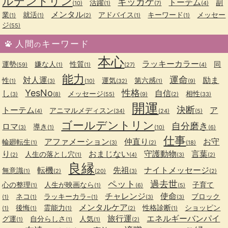
ルデントリン
キッカケ
トーテム
活躍
副
(10)
(1)
(7)
(4)
メンタル
業
就活
アドバイス
キーワード
メッセー
(1)
(1)
(2)
(1)
(1)
ジ
(55)
人間
キーワード
の
本心
ラッキーカラー
運勢
嫌な人
性質
同
(59)
(1)
(1)
(27)
(4)
能力
運命
対人運
励ま
性
運気
第六感
(1)
(3)
(10)
(32)
(1)
(9)
YesNo
性格
し
自信
メッセージ
相性
(3)
(8)
(55)
(9)
(2)
(33)
開運
決断
トーテム
ア
アニマルメディスン
(4)
(34)
(24)
(5)
ゴールデントリン
自分磨き
ロマ
導き
(3)
(1)
(10)
(6)
仕事
アファメーション
仲直り
お守
輪廻転生
(1)
(3)
(2)
(18)
り
おまじない
守護動物
言葉
人生の落とし穴
(2)
(1)
(4)
(3)
(2)
良縁
転機
先祖
ナイトメッセージ
無意識
(1)
(2)
(20)
(3)
(2)
ペット
過去世
心の整理
人生が映画なら
子育て
(1)
(1)
(6)
(5)
チャレンジ
使命
ネコ
ラッキーカラ−
ブロック
(1)
(1)
(1)
(3)
(3)
メンタルケア
後悔
霊能力
性格診断
ショッピン
(1)
(1)
(1)
(2)
(1)
旅行運
エネルギーバンパイ
グ運
自分らしさ
人気
(1)
(1)
(1)
(2)