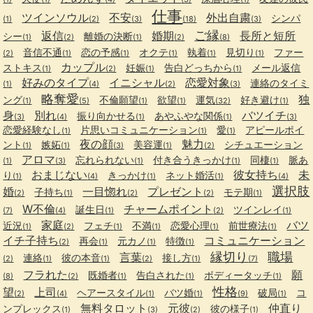
仕事
ツインソウル
不安
外出自粛
シンパ
(1)
(2)
(3)
(18)
(3)
ご縁
返信
婚期
長所と短所
シー
離婚の決断
(1)
(2)
(1)
(2)
(8)
音信不通
恋の予感
オクテ
執着
見切り
ファー
(2)
(1)
(1)
(1)
(1)
(1)
カップル
ストキス
妊娠
告白どっちから
メール返信
(1)
(2)
(1)
(1)
好みのタイプ
イニシャル
恋愛対象
連絡のタイミ
(1)
(4)
(2)
(3)
略奪愛
独
ング
不倫願望
欲望
運気
好き避け
(1)
(5)
(1)
(1)
(32)
(1)
身
別れ
バツイチ
振り向かせる
あやふやな関係
(3)
(4)
(1)
(1)
(3)
恋愛経験なし
片思いコミュニケーション
愛
アピールポイ
(1)
(1)
(1)
夜の顔
魅力
ント
嫉妬
美容運
シチュエーション
(1)
(1)
(3)
(1)
(2)
アロマ
忘れられない
付き合うきっかけ
同棲
脈あ
(1)
(3)
(1)
(1)
(1)
おまじない
彼女持ち
未
り
きっかけ
ネット婚活
(1)
(4)
(1)
(1)
(4)
選択肢
婚
一目惚れ
プレゼント
子持ち
モテ期
(2)
(1)
(2)
(2)
(1)
W不倫
チャームポイント
誕生日
ツインレイ
(7)
(4)
(1)
(2)
(1)
家庭
バツ
近況
フェチ
不満
恋愛心理
前世療法
(1)
(2)
(1)
(1)
(1)
(1)
イチ子持ち
コミュニケーション
再会
元カノ
特徴
(2)
(1)
(1)
(1)
縁切り
職場
言葉
連絡
彼の本音
接し方
(2)
(1)
(1)
(2)
(1)
(7)
フラれた
願
既婚者
告白された
ボディータッチ
(8)
(2)
(1)
(1)
(1)
性格
望
上司
ヘアースタイル
バツ婚
破局
コ
(2)
(4)
(1)
(1)
(9)
(1)
無料タロット
元彼
仲直り
ンプレックス
彼の様子
(1)
(3)
(2)
(1)