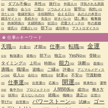
ダブル不倫
本性
旅行
外国人
浮気される原因
(2)
(2)
(3)
(3)
(1)
髪型
秘密
会う
二股
ソウルメイト
両想い
(1)
(1)
(1)
(1)
(1)
(2)
(1)
冷たい
復縁対策
冷却期間
会える日
あの人の本音
(1)
(1)
(1)
(1)
(1)
婚活サイト
長続き
先生
好きバレ
隠し事
略奪婚
(1)
(1)
(1)
(1)
(1)
肉体関係
夫婦関係
妊活
恋愛スイッチ
年の差婚
(1)
(1)
(1)
(1)
(1)
部下
彼氏
恋愛占い
成功率
アストロダイス
(1)
(1)
(1)
(2)
(1)
(1)
仕事
キーワード
の
金運
天職
仕事
転職
才能
お金
(11)
(2)
(8)
(18)
(18)
YesNo
部下
独立
受験
勉強運
資格
(23)
(1)
(1)
(2)
(3)
(8)
(2)
能力
タイミング
決断
上司
時期
面接
(7)
(4)
(4)
(10)
(5)
(1)
適職
職場
ご縁
退職
評価
アニマルメディス
(9)
(8)
(2)
(8)
(3)
収入
財運
不安
守護動物
ン
会社
相性
(34)
(2)
(1)
(33)
(4)
(3)
開運
仕事運
出世運
応募
将来性
運勢
(3)
(14)
(1)
(1)
(24)
(1)
人間関係
成功
働き方
集中力
プロジェクト
(59)
(1)
(1)
(9)
(3)
就職
適正
採用
足りないもの
職種
出世
(2)
(1)
(1)
(4)
(1)
(2)
(1)
パワーストーン
ゴー
学び
試練
自営業
(3)
(1)
(12)
(3)