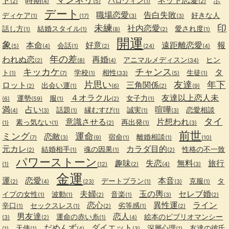
ト
時期
ネット恋愛
ハロウィン
ボ
(2)
(4)
(5)
(1)
(2)
デート
職場恋愛
告白失敗
ディケア
好きな人
(1)
(17)
(3)
(3)
未練
印
社内恋愛
話し方
結婚スタイル
愛され度
(1)
(1)
(8)
(2)
(1)
開運
象
本命
好意
遠距離恋愛
報
会話
(5)
(4)
(1)
(2)
(24)
(4)
年の差
われぬ恋
再婚
アニマルメディスン
ヒン
(2)
(8)
(4)
(34)
キッカケ
チャンス
タ
ト
学校
相性
生徒
(1)
(7)
(1)
(33)
(5)
(1)
片思い
友達
年下
ロット
三角関係
出会い運
(2)
(1)
(6)
(2)
(9)
４オラクル
友達以上恋人未
運勢
服
女子力
(6)
(59)
(1)
(2)
(1)
満
占い
喧嘩
話題
縁むすび
誠実
恋愛相談
(4)
(3)
(1)
(1)
(1)
(3)
タイ
意識させる
片想われ
素っ気ない
再出発
(1)
(1)
(2)
(1)
(3)
前世
ミング
運命
恋敵
宿命
離婚相談
(7)
(3)
(9)
(1)
(1)
(10)
元カレ
カラダ目的
結婚相手
魂の因果
性格の不一致
(2)
(1)
(1)
(2)
パワーストーン
趣味
失恋
無料
旅行
(1)
(12)
(2)
(4)
(3)
金運
運
恋愛
本音
デートプラン
克服
タ
(2)
(4)
(23)
(1)
(3)
(1)
夫婦
玉の輿
セレブ婚
イプの女性
波動
音楽
(1)
(1)
(2)
(1)
(3)
(2)
恋心
異性運
ライン
辛口
セックスレス
劣等感
(1)
(1)
(2)
(1)
(2)
男友達
恋人
運命の赤い糸
絵本のビブリオマンシー
(3)
(2)
(1)
(4)
だめんず
ダイエット
天使
深層心理
友達の彼氏
(1)
(1)
(4)
(3)
(1)