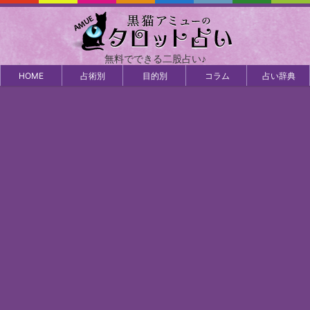
無料でできる二股占い♪
HOME
占術別
目的別
コラム
占い辞典