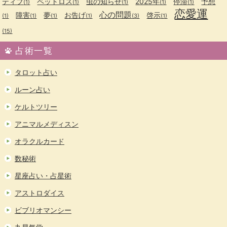
ティブ
ペットロス
虫の知らせ
2025年
停滞
予想
(1)
(1)
(1)
(1)
(1)
恋愛運
心の問題
障害
夢
お告げ
啓示
(1)
(1)
(1)
(1)
(3)
(1)
(15)
占術一覧
タロット占い
ルーン占い
ケルトツリー
アニマルメディスン
オラクルカード
数秘術
星座占い・占星術
アストロダイス
ビブリオマンシー