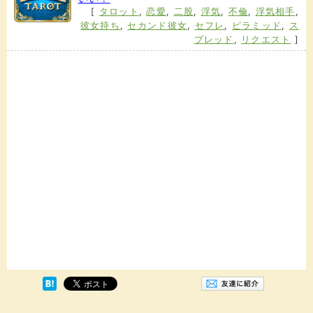
[
タロット
,
恋愛
,
二股
,
浮気
,
不倫
,
浮気相手
,
彼女持ち
,
セカンド彼女
,
セフレ
,
ピラミッド
,
ス
プレッド
,
リクエスト
]