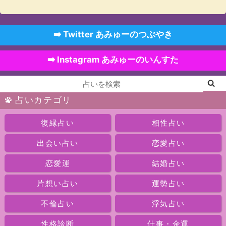
➡️ Twitter あみゅーのつぶやき
➡️ Instagram あみゅーのいんすた
占いカテゴリ
復縁占い
相性占い
出会い占い
恋愛占い
恋愛運
結婚占い
片想い占い
運勢占い
不倫占い
浮気占い
性格診断
仕事・金運