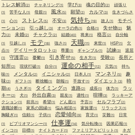
トレス解消
学び
魂の目的
チャネリング
頑張り
(2)
(1)
(3)
(2)
風水
願望
カルマ
苦手な人
母親
生きづらさ
(1)
(1)
(1)
(5)
(2)
(3)
気持ち
ストレス
不安
モチベ
心
故人
(1)
(1)
(5)
(3)
(19)
(1)
ーション
引っ越し
失せ物
魅
オーラの色
合格
(2)
(3)
(1)
(1)
(2)
力
未婚
チャクラ
格言
結婚
将来
自分軸
(2)
(2)
(2)
(40)
(1)
(2)
モテ
天職
引越し
強さ
来世
HSP
欠
(1)
(1)
(18)
(1)
(11)
(1)
(1)
デイリータロット
試練
点
尊重
ギャンブル
退屈
(1)
(2)
(1)
(1)
(3)
引き寄せ
守護霊
受験
長所と
憂鬱
生き方
(1)
(2)
(1)
(5)
(1)
(2)
運命の相手
短所
現状打破
自分
元気
持ち
(2)
(1)
(1)
(12)
(1)
マンネリ
メンタル
イニシャル
趣
味
日本人
(1)
(2)
(2)
(1)
(5)
味
ダイエット
時
ギフト
断捨離
朗報
手放す
(2)
(1)
(1)
(1)
(1)
(3)
タイミング
期
進路
ラッ
うさぎ
成長
体力
(4)
(1)
(7)
(2)
(1)
(1)
キー
外出自粛
喧嘩
犬
親友
適性
ラッキーア
(2)
(1)
(3)
(1)
(1)
(3)
セルフラブ
クション
前兆
希望
どん底
予言
(1)
(1)
(1)
(1)
(1)
(2)
適職診断
家系の因縁
悩み相談
家族運
リラックス
(1)
(1)
(1)
(1)
(1)
恋愛傾向
胸騒ぎ
信頼
子供
育児
災難
日常
(1)
(1)
(1)
(9)
(1)
(1)
仕事運
ビブリオマンシー
気分転換
因果応報
(1)
(1)
(14)
(1)
(1)
インコ
目標
ナイトカード
ファミリアスピリット
ネガ
(1)
(1)
(1)
(1)