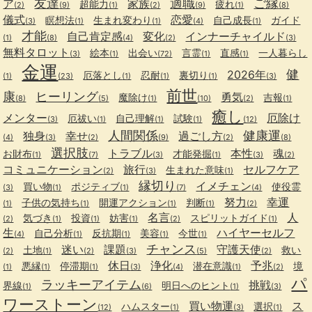
友達
適職
ご縁
ア
家族
超能力
疲れ
(2)
(9)
(1)
(2)
(9)
(1)
(8)
儀式
恋愛
瞑想法
生まれ変わり
自己成長
ガイド
(3)
(1)
(1)
(4)
(1)
才能
自己肯定感
変化
インナーチャイルド
(1)
(8)
(4)
(2)
(3)
無料タロット
絵本
出会い
言霊
直感
一人暮らし
(3)
(1)
(72)
(1)
(1)
金運
健
2026年
厄落とし
忍耐
裏切り
(1)
(23)
(1)
(1)
(1)
(3)
前世
康
ヒーリング
勇気
魔除け
吉報
(8)
(5)
(1)
(10)
(2)
(1)
癒し
メンター
厄除け
厄祓い
自己理解
試験
(3)
(1)
(1)
(1)
(12)
人間関係
健康運
独身
幸せ
過ごし方
(4)
(3)
(2)
(9)
(2)
(8)
選択肢
トラブル
本性
魂
お財布
才能発掘
(1)
(7)
(3)
(1)
(3)
(2)
コミュニケーション
旅行
セルフケア
生まれた意味
(2)
(3)
(1)
縁切り
イメチェン
買い物
ポジティブ
使役霊
(3)
(1)
(1)
(7)
(4)
努力
幸運
子供の気持ち
開運アクション
判断
(1)
(1)
(1)
(1)
(2)
名言
人
気づき
投資
妨害
スピリットガイド
(2)
(1)
(1)
(1)
(2)
(1)
生
ハイヤーセルフ
自己分析
反抗期
美容
今世
(4)
(1)
(1)
(1)
(1)
チャンス
迷い
課題
守護天使
土地
救い
(2)
(1)
(2)
(3)
(5)
(2)
休日
浄化
予兆
悪縁
停滞期
潜在意識
境
(1)
(1)
(1)
(3)
(4)
(1)
(2)
パ
ラッキーアイテム
挑戦
界線
明日へのヒント
(1)
(6)
(1)
(3)
ワーストーン
買い物運
ス
ハムスター
選択
(12)
(1)
(3)
(1)