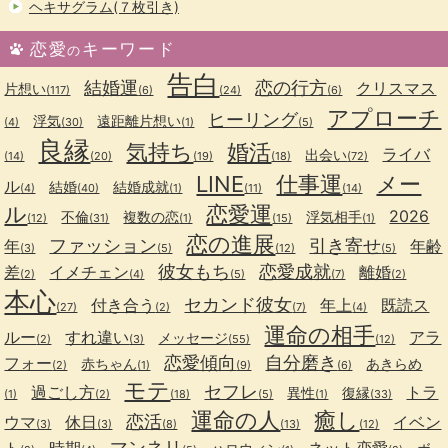
ヘキサグラム(７枚引き)
恋愛
キーワード
の
告白
結婚運
恋の行方
クリスマス
片想い
(117)
(6)
(24)
(6)
アプローチ
ヒーリング
浮気
遠距離片想い
(4)
(30)
(1)
(5)
良縁
気持ち
婚活
ライバ
出会い
(14)
(20)
(19)
(18)
(72)
LINE
仕事運
メー
ル
結婚
結婚成就
(4)
(40)
(1)
(11)
(14)
ル
恋愛運
2026
不倫
複数の恋
浮気相手
(12)
(31)
(1)
(15)
(1)
恋の進展
ファッション
引き寄せ
年
年齢
(3)
(5)
(12)
(5)
彼女もち
恋愛成就
差
イメチェン
離婚
(2)
(4)
(5)
(7)
(2)
本心
セカンド彼女
付き合う
年上
既読ス
(27)
(2)
(7)
(4)
運命の相手
ルー
すれ違い
アラ
メッセージ
(2)
(3)
(55)
(12)
恋愛傾向
自分磨き
フォー
赤ちゃん
あきらめ
(2)
(1)
(9)
(6)
モテ
セフレ
過ごし方
トラ
異性
復縁
(1)
(2)
(18)
(5)
(1)
(33)
運命の人
癒し
恋活
ウマ
休日
イベン
(3)
(3)
(8)
(13)
(12)
マンネリ