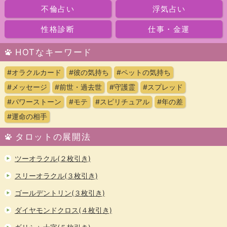
不倫占い
浮気占い
性格診断
仕事・金運
HOTなキーワード
#オラクルカード
#彼の気持ち
#ペットの気持ち
#メッセージ
#前世・過去世
#守護霊
#スプレッド
#パワーストーン
#モテ
#スピリチュアル
#年の差
#運命の相手
タロットの展開法
ツーオラクル(２枚引き)
スリーオラクル(３枚引き)
ゴールデントリン(３枚引き)
ダイヤモンドクロス(４枚引き)