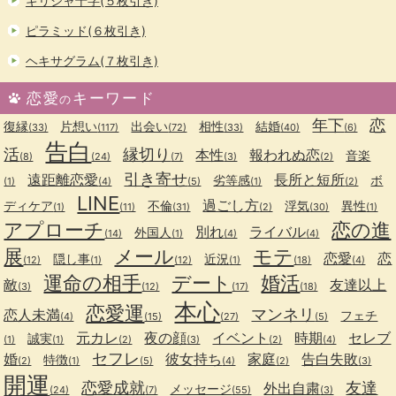
ギリシャ十字(５枚引き)
ピラミッド(６枚引き)
ヘキサグラム(７枚引き)
恋愛
キーワード
の
年下
恋
復縁
片想い
出会い
相性
結婚
(33)
(117)
(72)
(33)
(40)
(6)
告白
活
縁切り
本性
報われぬ恋
音楽
(8)
(24)
(7)
(3)
(2)
引き寄せ
遠距離恋愛
長所と短所
劣等感
ボ
(1)
(4)
(5)
(1)
(2)
LINE
過ごし方
ディケア
不倫
浮気
異性
(1)
(11)
(31)
(2)
(30)
(1)
アプローチ
恋の進
別れ
ライバル
外国人
(14)
(1)
(4)
(4)
展
メール
モテ
恋愛
恋
隠し事
近況
(12)
(1)
(12)
(1)
(18)
(4)
運命の相手
デート
婚活
敵
友達以上
(3)
(12)
(17)
(18)
本心
恋愛運
マンネリ
恋人未満
フェチ
(4)
(15)
(27)
(5)
元カレ
夜の顔
イベント
時期
セレブ
誠実
(1)
(1)
(2)
(3)
(2)
(4)
セフレ
婚
彼女持ち
家庭
告白失敗
特徴
(2)
(1)
(5)
(4)
(2)
(3)
開運
恋愛成就
友達
外出自粛
メッセージ
(24)
(7)
(55)
(3)