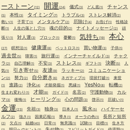
開運
ーストーン
チャンス
儀式
どん底
(12)
(24)
(3)
(1)
タイミング
本性
トラブル
ストレス解消
(5)
(3)
(7)
(3)
(2)
メンタルケア
厄除け
救い
子育て
お告げ
性格診
(1)
(1)
(2)
(4)
(1)
魂の目的
ナイトメッセージ
断
人生の落とし穴
頑
(1)
(1)
(2)
(2)
本心
気持ち
対人運
張り
ブロック
憂鬱
(1)
(3)
(1)
(1)
(19)
健康運
買い物運
瞑想法
ペットロス
子供
(27)
(1)
(8)
(1)
(3)
(1)
過去世
旅行運
インナーチャイルド
チャク
障害
(5)
(1)
(2)
(3)
ストレス
決断
ラ
不安
自己理解
ギフト
人
(2)
(1)
(3)
(5)
(1)
(5)
引き寄せ
友達
ラッキー
コミュニケーショ
気
(1)
(5)
(9)
(2)
自分磨き
ン
努力
ネガティブ
現状打破
来世
(2)
(2)
(6)
(1)
(1)
YesNo
進路
浄化
転機
才能発掘
悪縁
(1)
(2)
(4)
(1)
(1)
(8)
(2)
才能
名言
守護動物
カル
生まれ変わり
ガイド
(1)
(8)
(1)
(2)
(3)
ヒーリング
マ
心の問題
後悔
啓示
厄祓い
(3)
(1)
(5)
(3)
(1)
(1)
金運
風水
先祖
独身
ハイヤーセ
日本人
(23)
(3)
(3)
(1)
(5)
ルフ
長所と短所
強さ
因果応報
導き
オーラの色
(2)
(1)
(1)
(1)
(1)
欠点
結婚
日常
無意識
試験
目標
生き方
(2)
(1)
(40)
(1)
(1)
(1)
(1)
失せ物
明日へのヒント
スピリットガイド
停滞期
(1)
(1)
(2)
(1)
(1)