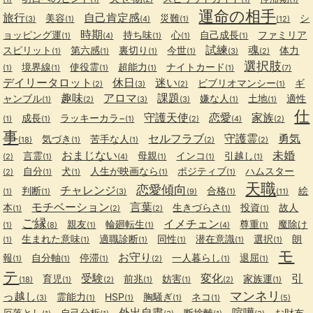
運命の相手
旅行
自己肯定感
美容
災難
シ
(3)
(1)
(4)
(1)
(12)
時期
ョッピング運
持ち味
心
自己成長
ファミリア
(1)
(4)
(1)
(1)
(1)
試練
魂
スピリット
第六感
裏切り
今世
体力
(1)
(1)
(1)
(1)
(3)
(2)
選択肢
境界線
使役霊
超能力
ナイトカード
(1)
(1)
(1)
(1)
(1)
(7)
デイリータロット
休日
迷い
ビブリオマンシー
ギ
(2)
(3)
(2)
(1)
趣味
アロマ
課題
ャンブル
嫌な人
土地
適性
(1)
(2)
(3)
(3)
(1)
(1)
仕
守護天使
恋愛
家族
成長
ラッキーカラ−
(1)
(1)
(1)
(2)
(4)
(2)
事
セルフラブ
守護霊
勇気
気づき
苦手な人
(18)
(1)
(1)
(2)
(2)
おまじない
未婚
言霊
母親
インコ
引越し
(2)
(1)
(4)
(1)
(1)
(1)
自分
犬
人生が映画なら
ポジティブ
ハムスター
(2)
(1)
(1)
(1)
(1)
天職
恋愛傾向
チャレンジ
判断
合格
絵
(1)
(1)
(3)
(9)
(1)
(11)
モチベーション
言葉
本
生きづらさ
投資
故人
(1)
(2)
(2)
(1)
(1)
ご縁
イメチェン
親友
輪廻転生
尊重
魔除け
(1)
(8)
(1)
(1)
(4)
(1)
生まれた意味
適職診断
同性
潜在意識
選択
朗
(1)
(1)
(1)
(1)
(1)
(1)
モ
お守り
報
自分軸
停滞
一人暮らし
退屈
(1)
(1)
(1)
(2)
(1)
(1)
テ
受験
変化
引
育児
前兆
妨害
家族運
(18)
(1)
(2)
(1)
(1)
(2)
(1)
マンネリ
っ越し
霊能力
HSP
胸騒ぎ
ネコ
(3)
(1)
(1)
(1)
(1)
(5)
外出自粛
喧嘩
厄落とし
自己分析
断捨離
お財布