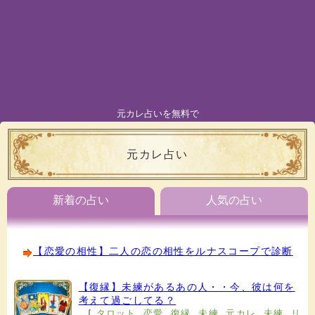
元カレ占いを無料で
元カレ占い
新着の占い
人気の占い
【恋愛の相性】二人の恋の相性をルナスコープで診断
【復縁】未練があるあの人・・今、彼は何を
考えて過ごしてる？
[
タロット
,
恋愛
,
復縁
,
未練
,
元カレ
,
未練
,
リ