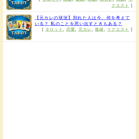
クエスト
]
【元カレの状況】別れた人は今、何を考えて
いる？ 私のことを思い出すときもある？
[
タロット
,
恋愛
,
元カレ
,
復縁
,
リクエスト
]