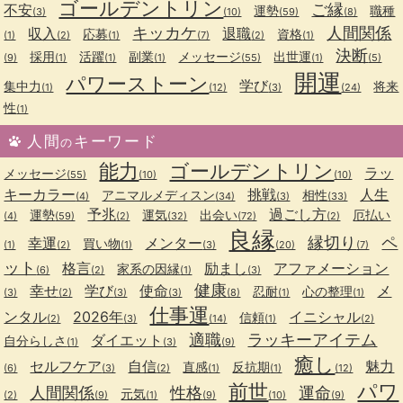
ゴールデントリン
ご縁
不安
運勢
職種
(3)
(10)
(59)
(8)
キッカケ
人間関係
収入
退職
応募
資格
(1)
(2)
(1)
(7)
(2)
(1)
決断
採用
活躍
副業
メッセージ
出世運
(9)
(1)
(1)
(1)
(55)
(1)
(5)
開運
パワーストーン
学び
集中力
将来
(1)
(12)
(3)
(24)
性
(1)
人間
キーワード
の
能力
ゴールデントリン
ラッ
メッセージ
(55)
(10)
(10)
キーカラー
挑戦
人生
アニマルメディスン
相性
(4)
(34)
(3)
(33)
予兆
過ごし方
運勢
運気
出会い
厄払い
(4)
(59)
(2)
(32)
(72)
(2)
良縁
縁切り
ペ
幸運
メンター
買い物
(1)
(2)
(1)
(3)
(20)
(7)
ット
格言
励まし
アファメーション
家系の因縁
(6)
(2)
(1)
(3)
健康
幸せ
学び
使命
メ
忍耐
心の整理
(3)
(2)
(3)
(3)
(8)
(1)
(1)
仕事運
ンタル
2026年
イニシャル
信頼
(2)
(3)
(14)
(1)
(2)
適職
ラッキーアイテム
ダイエット
自分らしさ
(1)
(3)
(9)
癒し
セルフケア
自信
魅力
直感
反抗期
(6)
(3)
(2)
(1)
(1)
(12)
前世
パワ
人間関係
性格
運命
元気
(2)
(9)
(1)
(9)
(10)
(9)