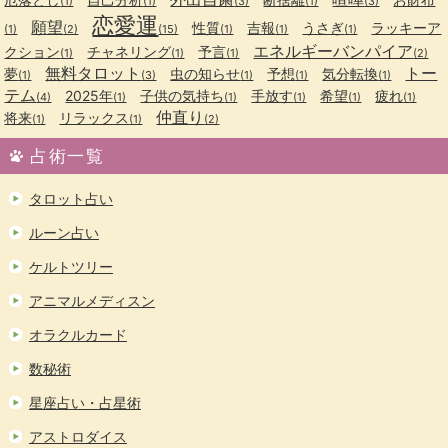
(1)
(1)
(3)
(1)
(3)
恋愛運
願望
性質
吉報
うさぎ
ラッキーア
(1)
(2)
(15)
(1)
(1)
(1)
エネルギーバンパイア
クション
チャネリング
予言
(1)
(1)
(1)
(2)
無料タロット
トー
夢
虫の知らせ
予想
気分転換
(1)
(3)
(1)
(1)
(1)
テム
2025年
子供の気持ち
手放す
希望
疲れ
(4)
(1)
(1)
(1)
(1)
(1)
仲直り
将来
リラックス
(1)
(1)
(2)
占術一覧
タロット占い
ルーン占い
ケルトツリー
アニマルメディスン
オラクルカード
数秘術
星座占い・占星術
アストロダイス