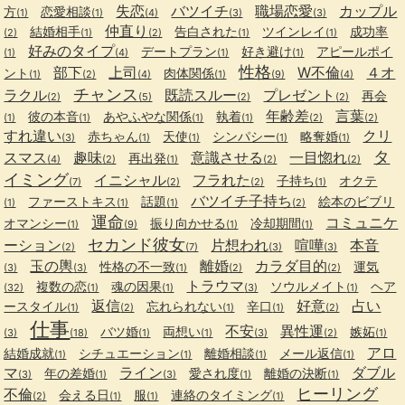
失恋
バツイチ
職場恋愛
カップル
方
恋愛相談
(1)
(1)
(4)
(3)
(3)
仲直り
結婚相手
告白された
ツインレイ
成功率
(2)
(1)
(2)
(1)
(1)
好みのタイプ
デートプラン
好き避け
アピールポイ
(1)
(4)
(1)
(1)
性格
部下
上司
W不倫
４オ
ント
肉体関係
(1)
(2)
(4)
(1)
(9)
(4)
チャンス
ラクル
既読スルー
プレゼント
再会
(2)
(5)
(2)
(2)
年齢差
言葉
彼の本音
あやふやな関係
執着
(1)
(1)
(1)
(1)
(2)
(2)
すれ違い
クリ
赤ちゃん
天使
シンパシー
略奪婚
(3)
(1)
(1)
(1)
(1)
タ
スマス
趣味
意識させる
一目惚れ
再出発
(4)
(2)
(1)
(2)
(2)
イミング
イニシャル
フラれた
子持ち
オクテ
(7)
(2)
(2)
(1)
バツイチ子持ち
ファーストキス
話題
絵本のビブリ
(1)
(1)
(1)
(2)
運命
コミュニケ
オマンシー
振り向かせる
冷却期間
(1)
(9)
(1)
(1)
セカンド彼女
ーション
片想われ
喧嘩
本音
(2)
(7)
(3)
(3)
玉の輿
離婚
カラダ目的
性格の不一致
運気
(3)
(3)
(1)
(2)
(2)
トラウマ
複数の恋
魂の因果
ソウルメイト
ヘア
(32)
(1)
(1)
(3)
(1)
返信
好意
占い
ースタイル
忘れられない
辛口
(1)
(2)
(1)
(1)
(2)
仕事
不安
異性運
バツ婚
両想い
嫉妬
(3)
(18)
(1)
(1)
(3)
(2)
(1)
アロ
結婚成就
シチュエーション
離婚相談
メール返信
(1)
(1)
(1)
(1)
マ
ライン
ダブル
年の差婚
愛され度
離婚の決断
(3)
(1)
(3)
(1)
(1)
ヒーリング
不倫
会える日
服
連絡のタイミング
(2)
(1)
(1)
(1)