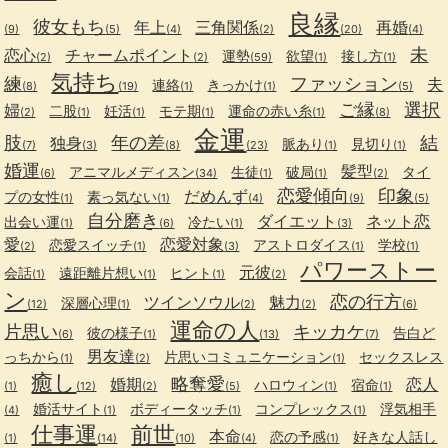
良縁
彼女もち
年上
三角関係
再婚
(9)
(5)
(4)
(2)
(20)
(4)
未
恋心
チャームポイント
運勢
欲望
接し方
(2)
(2)
(59)
(1)
(1)
気持ち
練
ファッション
夫
連絡
きっかけ
(8)
(19)
(1)
(1)
(5)
ご縁
選択
婦
二股
妊活
モテ期
運命の赤い糸
(2)
(1)
(1)
(1)
(1)
(8)
金運
肢
年の差
結
独身
脈あり
見切り
(7)
(3)
(8)
(23)
(1)
(1)
婚運
髪型
アニマルメディスン
生徒
破局
タイ
(6)
(34)
(1)
(1)
(2)
恋愛傾向
印象
だめんず
プの女性
素っ気ない
(1)
(1)
(4)
(9)
(5)
自分磨き
ダイエット
ネット恋
出会い運
冷たい
(1)
(6)
(1)
(3)
愛
恋愛対象
恋愛スイッチ
アストロダイス
学校
(2)
(1)
(3)
(1)
(1)
パワーストー
元彼
会話
遠距離片想い
ヒント
(1)
(1)
(1)
(2)
ン
恋の行方
ツインソウル
魅力
深層心理
(12)
(1)
(2)
(2)
(6)
運命の人
片思い
キッカケ
彼の様子
告白ど
(6)
(1)
(13)
(7)
男友達
っちから
片思いコミュニケーション
セックスレス
(1)
(2)
(1)
癒し
略奪愛
婚期
恋人
ハロウィン
宿命
(1)
(12)
(2)
(5)
(1)
(1)
婚活サイト
ボディータッチ
コンプレックス
浮気相手
(4)
(1)
(1)
(1)
仕事運
前世
本命
恋の予感
好きな人話し
(1)
(14)
(10)
(4)
(1)