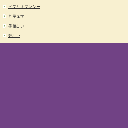
ビブリオマンシー
九星気学
手相占い
夢占い