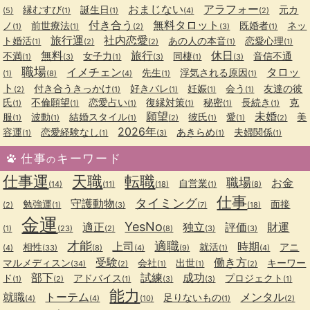
おまじない
アラフォー
縁むすび
誕生日
元カ
(5)
(1)
(1)
(4)
(2)
付き合う
無料タロット
ノ
前世療法
既婚者
ネッ
(1)
(1)
(2)
(3)
(1)
旅行運
社内恋愛
ト婚活
あの人の本音
恋愛心理
(1)
(2)
(2)
(1)
(1)
無料
旅行
休日
不満
女子力
同棲
音信不通
(1)
(3)
(1)
(3)
(1)
(3)
職場
イメチェン
タロッ
先生
浮気される原因
(1)
(8)
(4)
(1)
(1)
ト
付き合うきっかけ
好きバレ
妊娠
会う
友達の彼
(2)
(1)
(1)
(1)
(1)
氏
不倫願望
恋愛占い
復縁対策
秘密
長続き
克
(1)
(1)
(1)
(1)
(1)
(1)
願望
未婚
服
波動
結婚スタイル
彼氏
愛
美
(1)
(1)
(1)
(2)
(1)
(1)
(2)
2026年
容運
恋愛経験なし
あきらめ
夫婦関係
(1)
(1)
(3)
(1)
(1)
仕事
キーワード
の
仕事運
天職
転職
職場
お金
自営業
(14)
(11)
(18)
(1)
(8)
仕事
タイミング
守護動物
勉強運
面接
(2)
(1)
(3)
(7)
(18)
金運
YesNo
適正
独立
評価
財運
(1)
(23)
(2)
(8)
(3)
(3)
才能
適職
上司
時期
相性
就活
アニ
(4)
(33)
(8)
(4)
(9)
(1)
(4)
受験
働き方
マルメディスン
会社
出世
キーワー
(34)
(2)
(1)
(1)
(2)
部下
試練
成功
ド
アドバイス
プロジェクト
(1)
(2)
(1)
(3)
(3)
(1)
能力
就職
トーテム
メンタル
足りないもの
(4)
(4)
(10)
(1)
(2)