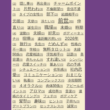
チャームポイン
隠し事
再出発
(2)
(1)
(1)
ト
片想われ
不倫願望
音信不通
(2)
(3)
(1)
部下
タイプの女性
結婚相手
(1)
(1)
(2)
(1)
前世
元彼
仲
天使
冷たい
(2)
(1)
(1)
(10)
職場
直り
未婚
時期
誕生日
(2)
(1)
(8)
(2)
夫婦
好意
波動
ボディータッ
(4)
(1)
(2)
(2)
喧嘩
2026年
チ
遠距離片想い
(1)
(3)
(1)
旅行
だめんず
先生
性格の
(3)
(3)
(1)
(4)
無料タロット
不一致
学校
夫婦
(1)
(1)
(3)
関係
恋愛相談
浮気相手
話題
美
(1)
(1)
(1)
(1)
すれ違い
容運
赤ちゃん
シンパシ
(1)
(1)
(3)
ー
恋愛スイッチ
脈あり
恋の予感
(1)
(1)
(1)
社内恋
シチュエーション
劣等感
(1)
(1)
(1)
愛
コミュニケーション
おまじな
(2)
(2)
い
執着
コンプレックス
冷却期間
(4)
(1)
(1)
４オラクル
肉体関係
アピールポ
(1)
(2)
(1)
アロマ
イント
成功率
音楽
連
(1)
(3)
(1)
(1)
絡のタイミング
フェチ
ボディケア
(1)
(1)
髪型
趣味
ヒント
子持ち
(1)
(2)
(2)
(1)
(1)
デートプラン
セックスレス
誠実
(1)
(1)
(1)