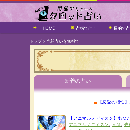
HOME
占術で占う
目的で占
トップ
>
先祖占いを無料で
新着の占い
【恋愛の相性】
【アニマルメディスン】あな
アニマルメディスン
,
人間
,
先