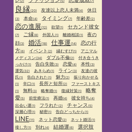
ファッション
恋愛成就
レ
(2)
(5)
(7)
良縁
友達以上恋人未満
休日
(20)
(4)
タイミング
本命
年齢差
(3)
(4)
(7)
(2)
恋の進展
セカンド彼女
欲望
(12)
(1)
ご縁
夜の
外国人
離婚相談
(7)
(8)
(1)
(1)
婚活
仕事運
恋の行
顔
(3)
(18)
(14)
方
イベント
縁むすび
アニマル
(6)
(2)
(1)
ダブル不倫
メディスン
付き合うき
(34)
(2)
告白失敗
恋愛
本性
っかけ
(1)
(3)
(4)
(3)
ライン
運気
あきらめ
友達の彼
(32)
(1)
(3)
魅力
氏
告白された
振り向かせる
(1)
(1)
(2)
長所と短所
辛口
ファーストキス
(1)
(1)
(2)
略奪
無料
略奪婚
復縁対策
(1)
(3)
(1)
(1)
愛
再婚
彼女持ち
前世療法
(5)
(1)
(4)
(4)
チャンス
フラれた
出会い運
(1)
(2)
(5)
深層心理
秘密
告白どっちから
(1)
(1)
(1)
LINE
ネット恋愛
ネット婚活
(11)
(2)
(1)
結婚運
選択肢
別れ
接し方
(1)
(4)
(6)