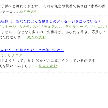
子孫へと流れてきます。 それが無念や執着であれば "家系の因
ギーな ...
続きを読む
先祖様は、あなたにどんな励ましのメッセージを送っている？
メッセージ
,
大天使
,
スピリチュアル
,
オラクルカード
,
リクエス
りません。 なぜなら多くのご先祖様が、あなたを導き、応援して
たに送られ ...
続きを読む
今のわたしに伝えたいことは何ですか？
ージ
,
リクエスト
伝えようとしている？ 私をどこに導こうとしているのです
を聞いてみましょ ...
続きを読む