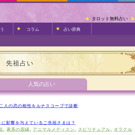
タロット無料占い
う
コラム
占い辞典
先祖占い
人気の占い
二人の恋の相性をルナスコープで診断
たに影響を与えているご先祖さまは？
祖
,
家系の因縁
,
アニマルメディスン
,
スピリチュアル
,
オラクル