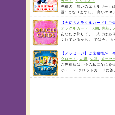
カード
,
リクエスト
先祖の「想いのエネルギー」は
縁" となりますし、 良いエネル
【天使のオラクルカード】ご
オラクルカード
,
人間
,
先祖
,
あなたは決して、一人ではあ
くれているから。 では今、あな
【メッセージ】ご先祖様が、
タロット
,
人間
,
先祖
,
メッセ
ご先祖様は、今の私になにを
か・・？ タロットカードに答え