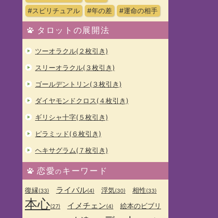
#スピリチュアル
#年の差
#運命の相手
タロットの展開法
ツーオラクル(２枚引き)
スリーオラクル(３枚引き)
ゴールデントリン(３枚引き)
ダイヤモンドクロス(４枚引き)
ギリシャ十字(５枚引き)
ピラミッド(６枚引き)
ヘキサグラム(７枚引き)
恋愛
キーワード
の
ライバル
復縁
浮気
相性
(33)
(4)
(30)
(33)
本心
イメチェン
絵本のビブリ
(27)
(4)