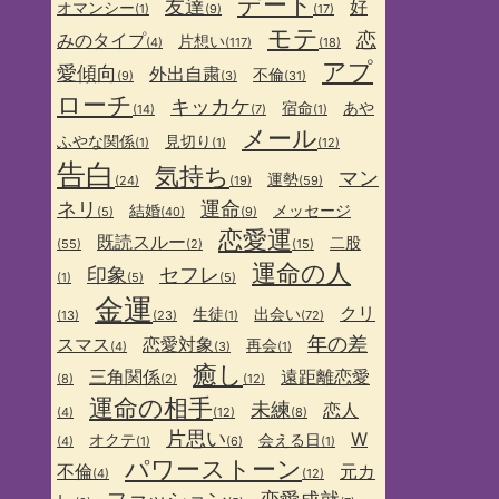
デート
友達
好
オマンシー
(1)
(9)
(17)
モテ
恋
みのタイプ
片想い
(4)
(117)
(18)
アプ
愛傾向
外出自粛
不倫
(9)
(3)
(31)
ローチ
キッカケ
宿命
あや
(14)
(7)
(1)
メール
ふやな関係
見切り
(1)
(1)
(12)
告白
気持ち
マン
運勢
(24)
(19)
(59)
ネリ
運命
結婚
メッセージ
(5)
(40)
(9)
恋愛運
既読スルー
二股
(55)
(2)
(15)
運命の人
印象
セフレ
(1)
(5)
(5)
金運
クリ
生徒
出会い
(13)
(23)
(1)
(72)
年の差
スマス
恋愛対象
再会
(4)
(3)
(1)
癒し
三角関係
遠距離恋愛
(8)
(2)
(12)
運命の相手
未練
恋人
(4)
(12)
(8)
片思い
W
オクテ
会える日
(4)
(1)
(6)
(1)
パワーストーン
不倫
元カ
(4)
(12)