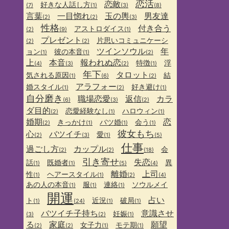
恋活
恋敵
好きな人話し方
(7)
(1)
(3)
(8)
言葉
一目惚れ
玉の輿
男友達
(2)
(2)
(3)
性格
付き合う
アストロダイス
(2)
(9)
(1)
プレゼント
片思いコミュニケーシ
(2)
(2)
ツインソウル
年
ョン
彼の本音
(1)
(1)
(2)
上
本音
報われぬ恋
特徴
浮
(4)
(3)
(2)
(1)
年下
タロット
気される原因
結
(1)
(6)
(2)
アラフォー
婚スタイル
好き避け
(1)
(2)
(1)
自分磨き
職場恋愛
返信
カラ
(6)
(3)
(2)
ダ目的
恋愛経験なし
ハロウィン
(2)
(1)
(1)
婚期
恋
きっかけ
バツ婚
会う
(2)
(1)
(1)
(1)
彼女もち
心
バツイチ
愛
(2)
(3)
(1)
(5)
仕事
過ごし方
カップル
会
(2)
(2)
(18)
引き寄せ
失恋
話
既婚者
異
(1)
(1)
(5)
(4)
離婚
上司
性
ヘアースタイル
(1)
(1)
(2)
(4)
あの人の本音
服
連絡
ソウルメイ
(1)
(1)
(1)
開運
占い
ト
近況
破局
(1)
(24)
(1)
(1)
バツイチ子持ち
意識させ
妊娠
(3)
(2)
(1)
る
家庭
願望
女子力
モテ期
(2)
(2)
(1)
(1)