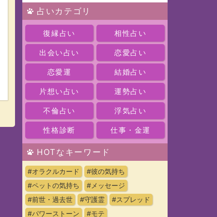
占いカテゴリ
復縁占い
相性占い
出会い占い
恋愛占い
恋愛運
結婚占い
片想い占い
運勢占い
不倫占い
浮気占い
性格診断
仕事・金運
HOTなキーワード
#オラクルカード
#彼の気持ち
#ペットの気持ち
#メッセージ
#前世・過去世
#守護霊
#スプレッド
#パワーストーン
#モテ