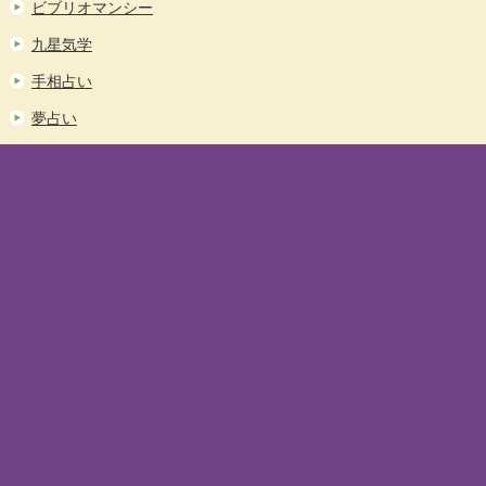
ビブリオマンシー
九星気学
手相占い
夢占い