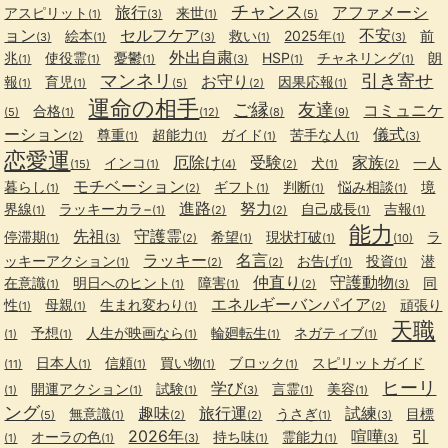
チャンス
旅行
アファメーシ
アスピリット
来世
(1)
(3)
(1)
(5)
ョン
セルフケア
不安
絵本
救い
2025年
前
(3)
(1)
(3)
(1)
(1)
(3)
外出自粛
兆
使役霊
憂鬱
HSP
チャネリング
朗
(1)
(1)
(1)
(3)
(1)
(1)
マンネリ
引き寄せ
お守り
報
育児
因果応報
(1)
(1)
(5)
(2)
(1)
運命の相手
ご縁
友達
コミュニケ
合格
(5)
(1)
(12)
(8)
(9)
ーション
儀式
尊重
超能力
ガイド
苦手な人
(2)
(1)
(1)
(1)
(1)
(3)
恋愛運
厄除け
受験
家族
インコ
犬
一人
(15)
(1)
(4)
(2)
(1)
(2)
モチベーション
暮らし
ギフト
判断
悩み相談
境
(1)
(2)
(1)
(1)
(1)
進路
努力
界線
ラッキーカラ−
自己成長
吉報
(1)
(1)
(2)
(2)
(1)
(1)
能力
先祖
守護霊
停滞期
希望
現状打破
ラ
(1)
(3)
(2)
(1)
(1)
(10)
ラッキー
名言
ッキーアクション
お告げ
投資
潜
(1)
(2)
(2)
(1)
(1)
仲直り
守護動物
在意識
明日へのヒント
障害
同
(1)
(1)
(1)
(2)
(3)
エネルギーバンパイア
性
母親
生まれ変わり
頑張り
(1)
(1)
(1)
(2)
天職
予想
人生が映画なら
輪廻転生
ネガティブ
(1)
(1)
(1)
(1)
(1)
日本人
信頼
買い物
ブロック
スピリットガイド
(11)
(1)
(1)
(1)
(1)
ヒーリ
学び
開運アクション
試験
言霊
美容
(1)
(1)
(1)
(3)
(1)
(1)
ング
趣味
旅行運
試練
無意識
うさぎ
目標
(5)
(1)
(2)
(2)
(1)
(3)
2026年
喧嘩
引
オーラの色
持ち味
霊能力
(1)
(1)
(3)
(1)
(1)
(3)