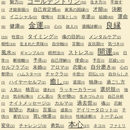
ゴールデントリン
魅力
生き方
手放す
(9)
(2)
(10)
(1)
才能
決断
自己肯定感
才能発掘
家系の因縁
(1)
(1)
(4)
(1)
(8)
運命
イニシャル
幸運
後悔
厄落とし
結婚
(5)
(2)
(1)
(1)
(2)
(40)
金運
良縁
健康
心
故人
適職診断
(9)
(8)
(23)
(1)
(1)
(1)
タイミング
魂の目的
メンタルケア
性質
(20)
(1)
(7)
(2)
(2)
相性
生まれた意味
自分軸
災難
反抗期
気づき
(33)
(1)
(1)
(1)
(1)
(1)
開運
風水
ストレス
ギャンブル
瞑想法
日
(5)
(1)
(1)
(5)
(24)
予兆
使命
常
断捨離
自己理解
予言
厄祓い
(1)
(1)
(2)
(1)
(3)
(1)
(1)
自分磨き
セルフラブ
未婚
アロマ
恋愛
心の
(2)
(2)
(3)
(4)
(6)
チャクラ
整理
ハムスター
今世
厄払い
自分らしさ
(1)
(1)
(2)
(1)
(1)
癒し
ハイヤーセルフ
独身
過ごし方
退屈
(1)
(2)
(12)
(1)
(3)
選択肢
格言
ラッキーカラー
人気
疲れ
強
(2)
(1)
(2)
(1)
(4)
(7)
失せ物
さ
気分転換
どん底
生きづらさ
自己分析
(1)
(1)
(1)
(2)
(1)
過去世
ナイトメッセージ
カルマ
魂
忍耐
(1)
(2)
(3)
(5)
(2)
願望
言葉
デイリータロット
悪縁
成長
子
(1)
(2)
(1)
(2)
(1)
(2)
買い物運
トーテム
供
裏切り
自分
性格診断
(1)
(1)
(3)
(1)
(1)
(4)
本心
変化
チャレンジ
勇気
ネコ
ファミリ
(2)
(3)
(2)
(27)
(1)