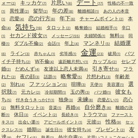
デート
キッカケ
片思い
ォー
性格の不一致
(2)
(7)
(6)
(17)
年の差
異性運
髪型
離婚相談
あの人の本音
(1)
(2)
(2)
(8)
(1)
恋の行方
年下
恋愛
チャームポイント
本
(1)
(4)
(6)
(6)
(2)
気持ち
命
タロット
略奪婚
結婚相手
辛口
(4)
(19)
(2)
(1)
(1)
セカンド彼女
無料
メッセージ
夫婦関係
同
(1)
(7)
(55)
(1)
(3)
マンネリ
結婚運
ダブル不倫
年上
棲
会話
(1)
(2)
(1)
(4)
(5)
金運
ライン
バツ
赤ちゃん
劣等感
破局
(6)
(3)
(1)
(1)
(23)
(1)
イチ子持ち
W不倫
カップル
セレブ
遠距離片想い
(2)
(4)
(1)
(2)
引き寄せ
婚
だめんず
友達以上恋人未満
フラ
(2)
(4)
(4)
(5)
略奪愛
れた
夜の顔
片想われ
年齢差
話題
(2)
(3)
(1)
(5)
(3)
ファッション
選
別れ
喧嘩
天使
美容運
(2)
(4)
(5)
(3)
(1)
(1)
択肢
彼女も
元カレ
玉の輿
冷却期間
バツ婚
(7)
(2)
(1)
(3)
(1)
ち
未練
独身
恋心
付き合うきっかけ
恋愛占い
(5)
(1)
(3)
(8)
(1)
自分磨き
無料タロット
再婚
音楽
離婚の決
(2)
(3)
(1)
(4)
(6)
休日
イベント
トラウマ
断
長続き
ファースト
(1)
(3)
(2)
(1)
(3)
性格
元彼
キス
出会い運
アピールポイント
セッ
(1)
(1)
(1)
(2)
(9)
友
婚期
彼女持ち
プレゼント
クスレス
誕生日
(1)
(2)
(1)
(4)
(2)
達
セフレ
外出自粛
執着
片思いコミュニケーショ
(9)
(5)
(1)
(3)