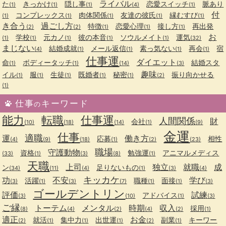
ライバル
た
きっかけ
隠し事
恋愛スイッチ
脈あり
(1)
(1)
(1)
(4)
(1)
付
コンプレックス
肉体関係
友達の彼氏
縁むすび
(1)
(1)
(1)
(1)
(1)
き合う
過ごし方
特徴
恋愛心理
接し方
再出発
(2)
(2)
(1)
(1)
(1)
お
学校
元カノ
彼の本音
ソウルメイト
運気
(1)
(1)
(1)
(1)
(1)
(32)
まじない
結婚成就
メール返信
素っ気ない
再会
宿
(4)
(1)
(1)
(1)
(1)
仕事運
ダイエット
命
ボディータッチ
結婚スタ
(1)
(1)
(14)
(3)
趣味
イル
服
生徒
既婚者
秘密
振り向かせる
(1)
(1)
(1)
(1)
(1)
(2)
(1)
仕事
キーワード
の
能力
転職
仕事運
人間関係
財
会社
(10)
(18)
(14)
(1)
(9)
金運
仕事
適職
運
働き方
応募
相性
(4)
(9)
(18)
(1)
(2)
(23)
職場
守護動物
資格
勉強運
アニマルメディス
(33)
(1)
(3)
(8)
(1)
天職
上司
独立
就職
成
ン
足りないもの
(34)
(11)
(4)
(1)
(3)
(4)
キッカケ
功
不安
学び
活躍
職種
面接
(3)
(1)
(3)
(7)
(1)
(1)
(3)
ゴールデントリン
評価
試練
アドバイス
(3)
(10)
(1)
(3)
ご縁
トーテム
メンタル
時期
収入
採用
(8)
(4)
(2)
(4)
(2)
(1)
適正
お金
就活
集中力
出世運
副業
キーワー
(2)
(1)
(1)
(1)
(2)
(1)