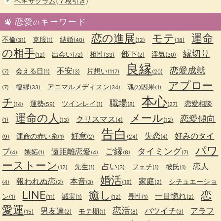
ヘキサグラム(７枚引き)
恋愛
キーワード
の
恋の進展
モテ
運命
不倫
克服
結婚
(31)
(1)
(40)
(12)
(18)
の相手
縁切り
部下
出会い
相性
浮気
(12)
(72)
(33)
(2)
(30)
良縁
恋愛成就
不安
会える日
片想い
(7)
(1)
(3)
(117)
(20)
アプロー
復縁
アニマルメディスン
魂の因果
(7)
(33)
(34)
(1)
本心
チ
職場
運勢
ツインレイ
恋愛相談
(14)
(59)
(1)
(8)
(27)
運命の人
メール
恋愛傾向
クリスマス
(1)
(13)
(4)
(12)
告白
好意
失恋
好みのタイ
運命の赤い糸
(9)
(1)
(2)
(24)
(4)
パワ
ご縁
タイミング
プ
遠距離恋愛
嫉妬
(4)
(1)
(4)
(8)
(7)
ーストーン
占い
恋人
先生
フェチ
彼氏
(12)
(1)
(3)
(1)
(1)
婚活
報われぬ恋
本音
家庭
シチュエーショ
(4)
(2)
(3)
(18)
(2)
LINE
癒し
恋
一目惚れ
ン
誠実
異性
(1)
(11)
(1)
(12)
(1)
(2)
愛運
恋活
男友達
バツイチ
アラフ
モテ期
(15)
(2)
(1)
(8)
(3)