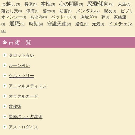
恋愛傾向
っ越し
本性
心の問題
将来
人生の
(3)
(1)
(3)
(3)
(9)
メンタル
落とし穴
停滞
啓示
妨害
親友
ビブリ
(1)
(1)
(1)
(1)
(2)
(1)
オマンシー
お財布
ペットロス
胸騒ぎ
夢
家族運
(1)
(1)
(1)
(1)
(1)
適職
時期
守護天使
イメチェン
適性
元気
(1)
(9)
(4)
(2)
(1)
(1)
(4)
占術一覧
タロット占い
ルーン占い
ケルトツリー
アニマルメディスン
オラクルカード
数秘術
星座占い・占星術
アストロダイス