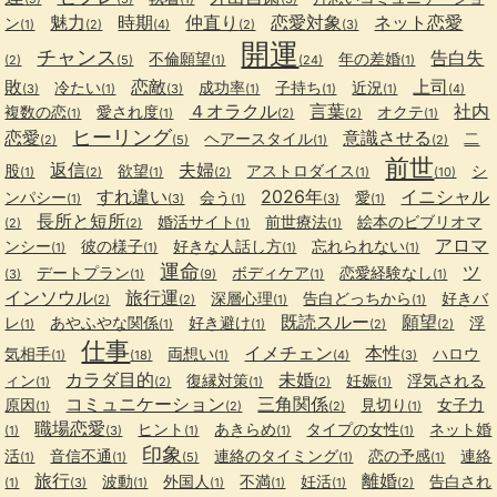
魅力
時期
仲直り
恋愛対象
ネット恋愛
ン
(1)
(2)
(4)
(2)
(3)
開運
チャンス
告白失
不倫願望
年の差婚
(2)
(5)
(1)
(24)
(1)
敗
恋敵
上司
冷たい
成功率
子持ち
近況
(3)
(1)
(3)
(1)
(1)
(1)
(4)
４オラクル
言葉
社内
複数の恋
愛され度
オクテ
(1)
(1)
(2)
(2)
(1)
ヒーリング
恋愛
意識させる
ヘアースタイル
二
(2)
(5)
(1)
(2)
前世
返信
夫婦
股
欲望
アストロダイス
シ
(1)
(2)
(1)
(2)
(1)
(10)
すれ違い
2026年
イニシャル
ンパシー
会う
愛
(1)
(3)
(1)
(3)
(1)
長所と短所
婚活サイト
前世療法
絵本のビブリオマ
(2)
(2)
(1)
(1)
アロマ
ンシー
彼の様子
好きな人話し方
忘れられない
(1)
(1)
(1)
(1)
運命
ツ
デートプラン
ボディケア
恋愛経験なし
(3)
(1)
(9)
(1)
(1)
インソウル
旅行運
深層心理
告白どっちから
好きバ
(2)
(2)
(1)
(1)
既読スルー
願望
レ
あやふやな関係
好き避け
浮
(1)
(1)
(1)
(2)
(2)
仕事
イメチェン
本性
気相手
両想い
ハロウ
(1)
(18)
(1)
(4)
(3)
カラダ目的
未婚
ィン
復縁対策
妊娠
浮気される
(1)
(2)
(1)
(2)
(1)
コミュニケーション
三角関係
原因
見切り
女子力
(1)
(2)
(2)
(1)
職場恋愛
ヒント
あきらめ
タイプの女性
ネット婚
(1)
(3)
(1)
(1)
(1)
印象
活
音信不通
連絡のタイミング
恋の予感
連絡
(1)
(1)
(5)
(1)
(1)
旅行
離婚
波動
外国人
不満
妊活
告白され
(1)
(3)
(1)
(1)
(1)
(1)
(2)