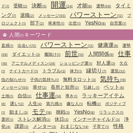
開運
決断
才能
タイミ
受験
ド
運勢
(1)
(2)
(5)
(24)
(8)
(59)
パワーストーン
ング
退職
メッセージ
プ
(7)
(2)
(55)
(12)
YesNo
部下
ロジェクト
将来性
出世
自営業
(1)
(2)
(1)
(1)
(8)
(1)
人間
キーワード
の
パワーストーン
健康運
直感
出会い
運勢
(1)
(72)
(12)
(8)
前世
仕事
人間関係
ダイエット
魔除け
(59)
(3)
(1)
(10)
(9)
対人運
アニマルメディスン
ショッピング運
欠点
(18)
(34)
(1)
(3)
縁切り
トラブル
ナイトカード
体力
運気
(1)
(1)
(3)
(1)
(7)
(32)
気持ち
無料タロット
虫の知らせ
子供の気持ち
(1)
(1)
(3)
(19)
ペット
幸せ
長所と短所
メッセージ
引越し
(55)
(2)
(2)
(1)
(6)
仕事運
ラッキーアイテム
自信
土地
導き
(1)
(2)
(14)
(1)
迷い
人生
転機
第六感
嫌な人
ポジティブ
(6)
(2)
(4)
(1)
(1)
(2)
モテ
YesNo
励まし
挑戦
リラックス
(1)
(3)
(18)
(3)
(8)
(1)
ストレス解消
休日
インナーチャイルド
浄
選択
(1)
(2)
(3)
(3)
性格
化
課題
メンター
おまじない
子育て
(4)
(3)
(3)
(4)
(1)