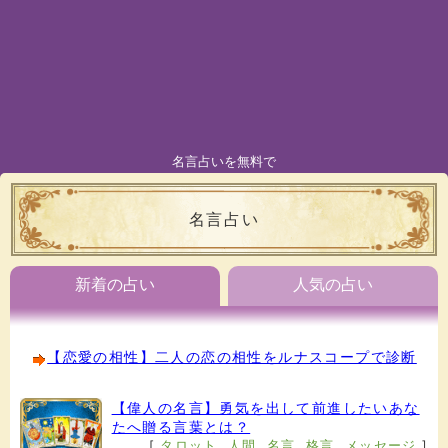
名言占いを無料で
名言占い
新着の占い
人気の占い
【恋愛の相性】二人の恋の相性をルナスコープで診断
【偉人の名言】勇気を出して前進したいあな
たへ贈る言葉とは？
[
タロット
,
人間
,
名言
,
格言
,
メッセージ
]