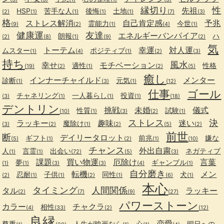
縁切り
性
先祖
HSP
苦手な人
後悔
土地
(2)
(1)
(1)
(1)
(1)
(7)
(3)
格
ストレス解消
自己肯定感
予兆
霊能力
今世
(9)
(2)
(1)
(4)
(1)
健康運
友達
エネルギーバンパイア
朗報
ハ
(2)
(8)
(1)
(9)
(2)
気
トーテム
幸運
対人運
ムスター
ポジティブ
(1)
(4)
(1)
(2)
(3)
持ち
風水
幸せ
モチベーション
適性
性格
(19)
(2)
(1)
(2)
(5)
癒し
インナーチャイルド
メンター
診断
元気
(1)
(3)
(1)
(12)
仕事
ゴール
チャネリング
一人暮らし
投資
(3)
(1)
(1)
(1)
(18)
デントリン
挑戦
未婚
儀式
性質
試験
(10)
(1)
(3)
(2)
(1)
ストレス
決
ラッキー
趣味
迷い
魔除け
(3)
(2)
(1)
(2)
(5)
(2)
前世
断
デイリータロット
ギフト
前兆
嫌な
(5)
(1)
(2)
(1)
(10)
チャンス
外出自粛
人
言霊
出会い
ネガティブ
(1)
(1)
(72)
(5)
(3)
課題
買い物運
厄除け
言葉
夢
ギャンブル
(1)
(1)
(3)
(3)
(4)
(1)
自分磨き
転機
メン
忍耐
子供
同性
犬
(2)
(1)
(1)
(2)
(1)
(6)
(1)
本心
タイミング
人間関係
タル
ラッキー
(2)
(7)
(9)
(27)
パワーストーン
カラー
チャクラ
相性
(4)
(33)
(2)
(12)
良縁
恋愛
尊重
人生が映画なら
心
明日への