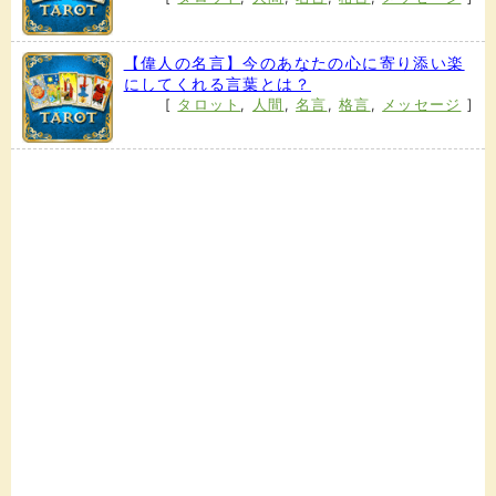
【偉人の名言】今のあなたの心に寄り添い楽
にしてくれる言葉とは？
[
タロット
,
人間
,
名言
,
格言
,
メッセージ
]