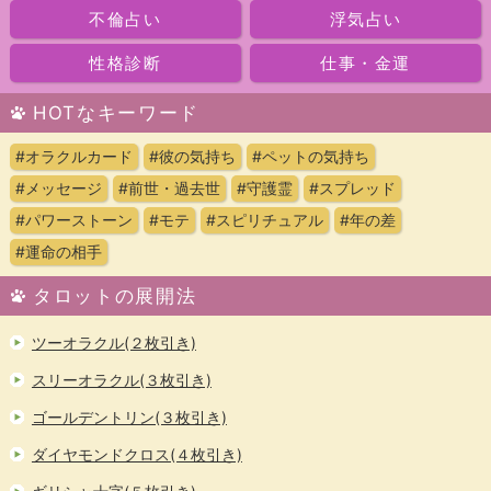
不倫占い
浮気占い
性格診断
仕事・金運
HOTなキーワード
#オラクルカード
#彼の気持ち
#ペットの気持ち
#メッセージ
#前世・過去世
#守護霊
#スプレッド
#パワーストーン
#モテ
#スピリチュアル
#年の差
#運命の相手
タロットの展開法
ツーオラクル(２枚引き)
スリーオラクル(３枚引き)
ゴールデントリン(３枚引き)
ダイヤモンドクロス(４枚引き)