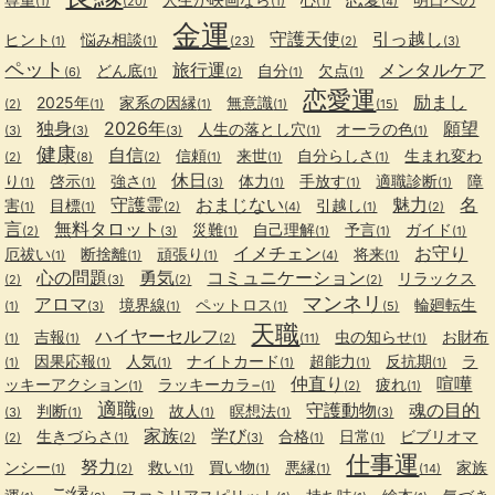
(1)
(20)
(1)
(1)
(4)
金運
守護天使
引っ越し
ヒント
悩み相談
(1)
(1)
(23)
(2)
(3)
ペット
旅行運
メンタルケア
どん底
自分
欠点
(6)
(1)
(2)
(1)
(1)
恋愛運
励まし
2025年
家系の因縁
無意識
(2)
(1)
(1)
(1)
(15)
独身
2026年
願望
人生の落とし穴
オーラの色
(3)
(3)
(3)
(1)
(1)
健康
自信
信頼
来世
自分らしさ
生まれ変わ
(2)
(8)
(2)
(1)
(1)
(1)
休日
り
啓示
強さ
体力
手放す
適職診断
障
(1)
(1)
(1)
(3)
(1)
(1)
(1)
守護霊
おまじない
魅力
名
害
目標
引越し
(1)
(1)
(2)
(4)
(1)
(2)
言
無料タロット
災難
自己理解
予言
ガイド
(2)
(3)
(1)
(1)
(1)
(1)
イメチェン
お守り
厄祓い
断捨離
頑張り
将来
(1)
(1)
(1)
(4)
(1)
心の問題
勇気
コミュニケーション
リラックス
(2)
(3)
(2)
(2)
マンネリ
アロマ
境界線
ペットロス
輪廻転生
(1)
(3)
(1)
(1)
(5)
天職
ハイヤーセルフ
吉報
虫の知らせ
お財布
(1)
(1)
(2)
(11)
(1)
因果応報
人気
ナイトカード
超能力
反抗期
ラ
(1)
(1)
(1)
(1)
(1)
(1)
仲直り
喧嘩
ッキーアクション
ラッキーカラ−
疲れ
(1)
(1)
(2)
(1)
適職
守護動物
魂の目的
判断
故人
瞑想法
(3)
(1)
(9)
(1)
(1)
(3)
家族
学び
生きづらさ
合格
日常
ビブリオマ
(2)
(1)
(2)
(3)
(1)
(1)
仕事運
努力
ンシー
救い
買い物
悪縁
家族
(1)
(2)
(1)
(1)
(1)
(14)
ご縁