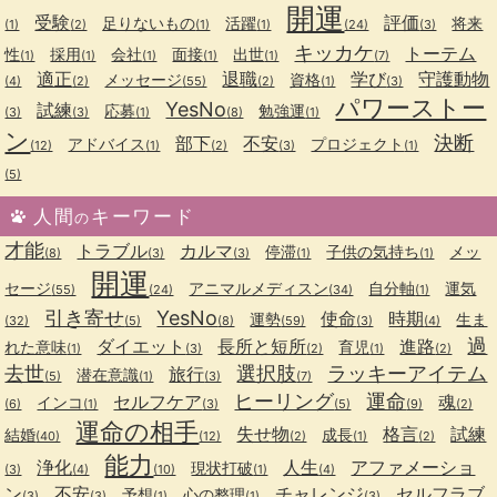
開運
受験
評価
足りないもの
活躍
将来
(1)
(2)
(1)
(1)
(24)
(3)
キッカケ
トーテム
性
採用
会社
面接
出世
(1)
(1)
(1)
(1)
(1)
(7)
適正
退職
学び
守護動物
メッセージ
資格
(4)
(2)
(55)
(2)
(1)
(3)
パワーストー
YesNo
試練
応募
勉強運
(3)
(3)
(1)
(8)
(1)
ン
決断
部下
不安
アドバイス
プロジェクト
(12)
(1)
(2)
(3)
(1)
(5)
人間
キーワード
の
才能
トラブル
カルマ
停滞
子供の気持ち
メッ
(8)
(3)
(3)
(1)
(1)
開運
セージ
アニマルメディスン
自分軸
運気
(55)
(24)
(34)
(1)
引き寄せ
YesNo
使命
時期
運勢
生ま
(32)
(5)
(8)
(59)
(3)
(4)
過
ダイエット
長所と短所
進路
れた意味
育児
(1)
(3)
(2)
(1)
(2)
去世
選択肢
ラッキーアイテム
旅行
潜在意識
(5)
(1)
(3)
(7)
ヒーリング
運命
セルフケア
魂
インコ
(6)
(1)
(3)
(5)
(9)
(2)
運命の相手
失せ物
格言
試練
結婚
成長
(40)
(12)
(2)
(1)
(2)
能力
浄化
人生
アファメーショ
現状打破
(3)
(4)
(10)
(1)
(4)
ン
不安
チャレンジ
セルフラブ
予想
心の整理
(3)
(3)
(1)
(1)
(3)