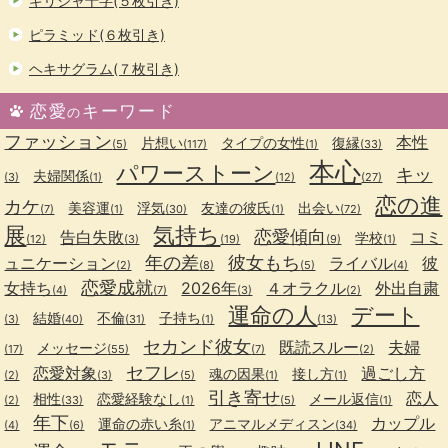
ギリシャ十字(５枚引き)
ピラミッド(６枚引き)
ヘキサグラム(７枚引き)
恋愛
キーワード
の
ファッション
本性
片想い
タイプの女性
復縁
(5)
(117)
(1)
(33)
本心
パワーストーン
キッ
夫婦関係
(3)
(1)
(12)
(27)
恋の進
カケ
美容運
浮気
友達の彼氏
出会い
(7)
(1)
(30)
(1)
(72)
展
気持ち
恋愛傾向
告白失敗
コミ
学校
(12)
(3)
(19)
(9)
(1)
年の差
彼女もち
ュニケーション
ライバル
彼
(2)
(8)
(5)
(4)
恋愛成就
女持ち
2026年
４オラクル
外出自粛
(4)
(7)
(3)
(2)
運命の人
デート
結婚
不倫
子持ち
(3)
(40)
(31)
(1)
(13)
セカンド彼女
既読スルー
夫婦
メッセージ
(17)
(55)
(7)
(2)
セフレ
恋愛対象
過ごし方
魂の因果
接し方
(2)
(3)
(5)
(1)
(1)
引き寄せ
恋人
相性
恋愛経験なし
メール返信
(2)
(33)
(1)
(5)
(1)
年下
カップル
運命の赤い糸
アニマルメディスン
(4)
(6)
(1)
(34)