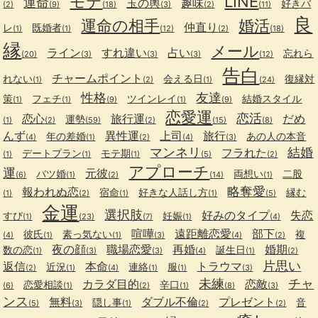
モテ
LINE
運命
玉の輿
趣味
好きバ
(2)
(9)
(18)
(3)
(2)
(11)
良
運命の相手
婚活
仲直り
レ
既婚者
(1)
(1)
(12)
(2)
(18)
縁
メール
ライン
すれ違い
占い
忘れら
(20)
(3)
(3)
(3)
(12)
告白
チャームポイント
れない
会える日
復縁対
(1)
(2)
(1)
(24)
性格
友達
策
フェチ
ツインレイ
結婚スタイル
(1)
(1)
(9)
(1)
(9)
恋愛運
恋活
恋心
旅行運
だめ
運勢
(1)
(2)
(59)
(2)
(15)
(8)
んず
異性運
上司
旅行
年の差婚
あの人の本音
(4)
(1)
(2)
(4)
(3)
マンネリ
結婚
フラれた
デートプラン
モテ期
(1)
(1)
(1)
(5)
(2)
アプローチ
運
元彼
バツ婚
両想い
二股
(6)
(1)
(2)
(14)
(1)
略奪愛
報われぬ恋
宿命
好きな人話し方
縁む
(1)
(2)
(1)
(1)
(5)
金運
選択肢
好みのタイプ
失恋
すび
妊娠
(1)
(23)
(7)
(1)
(4)
喧嘩
遠距離恋愛
部下
彼氏
素っ気ない
複
(4)
(1)
(1)
(3)
(4)
(2)
夜の顔
職場恋愛
再婚
婚期
数の恋
誕生日
(1)
(3)
(3)
(4)
(1)
(2)
片思い
返信
本命
トラウマ
近況
連絡
服
(2)
(1)
(4)
(1)
(1)
(3)
未練
チャ
カラダ目的
恋敵
恋愛相談
辛口
(6)
(1)
(2)
(1)
(8)
(3)
ンス
無料
ダブル不倫
プレゼント
隠し事
音
(5)
(3)
(1)
(2)
(2)