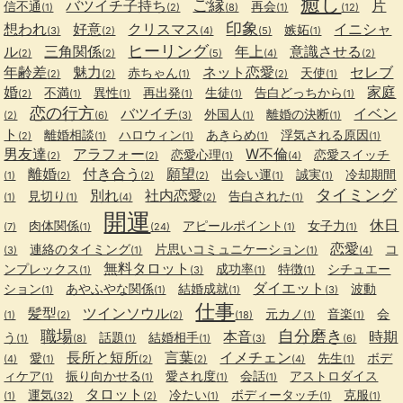
癒し
ご縁
バツイチ子持ち
片
信不通
再会
(1)
(2)
(8)
(1)
(12)
印象
想われ
好意
クリスマス
イニシャ
嫉妬
(3)
(2)
(4)
(5)
(1)
ヒーリング
ル
三角関係
年上
意識させる
(2)
(2)
(5)
(4)
(2)
年齢差
魅力
ネット恋愛
セレブ
赤ちゃん
天使
(2)
(2)
(1)
(2)
(1)
婚
家庭
不満
異性
再出発
生徒
告白どっちから
(2)
(1)
(1)
(1)
(1)
(1)
恋の行方
バツイチ
イベン
外国人
離婚の決断
(2)
(6)
(3)
(1)
(1)
ト
離婚相談
ハロウィン
あきらめ
浮気される原因
(2)
(1)
(1)
(1)
(1)
男友達
アラフォー
W不倫
恋愛心理
恋愛スイッチ
(2)
(2)
(1)
(4)
離婚
付き合う
願望
出会い運
誠実
冷却期間
(1)
(2)
(2)
(2)
(1)
(1)
タイミング
別れ
社内恋愛
見切り
告白された
(1)
(1)
(4)
(2)
(1)
開運
休日
肉体関係
アピールポイント
女子力
(7)
(1)
(24)
(1)
(1)
恋愛
連絡のタイミング
片思いコミュニケーション
コ
(3)
(1)
(1)
(4)
無料タロット
ンプレックス
成功率
特徴
シチュエー
(1)
(3)
(1)
(1)
ダイエット
ション
あやふやな関係
結婚成就
波動
(1)
(1)
(1)
(3)
仕事
髪型
ツインソウル
元カノ
音楽
会
(1)
(2)
(2)
(18)
(1)
(1)
職場
自分磨き
本音
時期
う
話題
結婚相手
(1)
(8)
(1)
(1)
(3)
(6)
長所と短所
言葉
イメチェン
愛
先生
ボデ
(4)
(1)
(2)
(2)
(4)
(1)
ィケア
振り向かせる
愛され度
会話
アストロダイス
(1)
(1)
(1)
(1)
タロット
運気
冷たい
ボディータッチ
克服
(1)
(32)
(2)
(1)
(1)
(1)