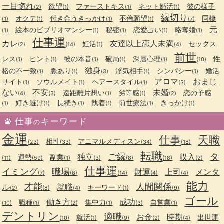
一目惚れ
欲望
ファーストキス
ネット婚活
彼の様子
(2)
(1)
(1)
(1)
縁切り
オクテ
付き合うきっかけ
不倫願望
同棲
(1)
(1)
(1)
(1)
(7)
元
絵本のビブリオマンシー
秘密
恋愛占い
略奪婚
(1)
(1)
(1)
(1)
(1)
仕事運
カレ
友達以上恋人未満
妊活
セックス
(2)
(14)
(1)
(4)
前世
レス
ヒント
彼の本音
破局
深層心理
性
(1)
(1)
(1)
(1)
(1)
(10)
独身
格の不一致
脈あり
浮気相手
シンパシー
婚活
(1)
(1)
(3)
(1)
(1)
アロマ
おまじ
サイト
ソウルメイト
ヘアースタイル
(1)
(1)
(1)
(3)
ない
不安
未婚
遠距離片想い
劣等感
恋の予感
(4)
(3)
(1)
(1)
(2)
好き避け
長続き
執着
前世療法
きっかけ
(1)
(1)
(1)
(1)
(1)
(1)
仕事
キーワード
の
金運
仕事
天職
相性
アニマルメディスン
(23)
(33)
(34)
(18)
転職
ご縁
タ
独立
収入
運勢
副業
(11)
(59)
(1)
(3)
(8)
(18)
(2)
仕事運
イミング
職場
財運
上司
メンタ
(7)
(8)
(14)
(4)
(4)
能力
才能
人間関係
ル
就職
キーワード
(2)
(8)
(4)
(1)
(9)
ゴール
働き方
成功
職種
集中力
自営業
(10)
(1)
(2)
(1)
(3)
(1)
デントリン
適職
お金
時期
就活
出世運
(10)
(1)
(9)
(2)
(4)