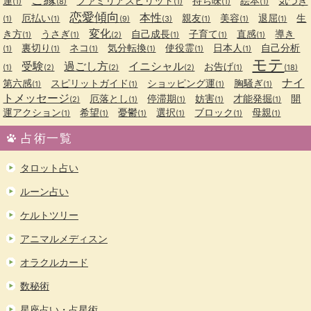
運
ファミリアスピリット
持ち味
絵本
気づき
(1)
(8)
(1)
(1)
(1)
恋愛傾向
本性
厄払い
親友
美容
退屈
生
(1)
(1)
(9)
(3)
(1)
(1)
(1)
変化
き方
うさぎ
自己成長
子育て
直感
導き
(1)
(1)
(2)
(1)
(1)
(1)
裏切り
ネコ
気分転換
使役霊
日本人
自己分析
(1)
(1)
(1)
(1)
(1)
(1)
モテ
受験
過ごし方
イニシャル
お告げ
(1)
(2)
(2)
(2)
(1)
(18)
ナイ
第六感
スピリットガイド
ショッピング運
胸騒ぎ
(1)
(1)
(1)
(1)
トメッセージ
厄落とし
停滞期
妨害
才能発掘
開
(2)
(1)
(1)
(1)
(1)
運アクション
希望
憂鬱
選択
ブロック
母親
(1)
(1)
(1)
(1)
(1)
(1)
占術一覧
タロット占い
ルーン占い
ケルトツリー
アニマルメディスン
オラクルカード
数秘術
星座占い・占星術