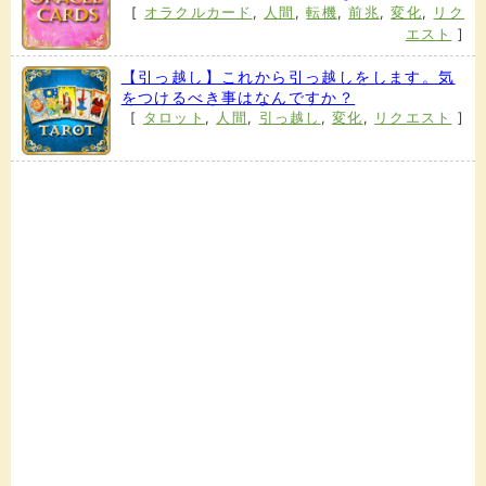
[
オラクルカード
,
人間
,
転機
,
前兆
,
変化
,
リク
エスト
]
【引っ越し】これから引っ越しをします。気
をつけるべき事はなんですか？
[
タロット
,
人間
,
引っ越し
,
変化
,
リクエスト
]