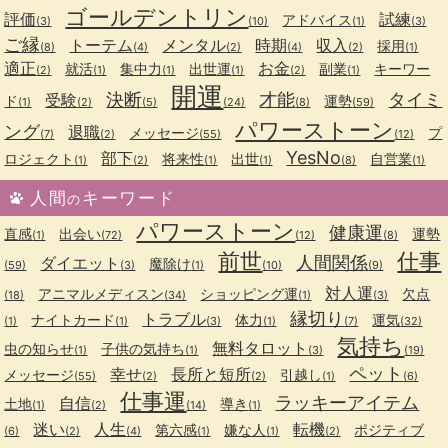
ゴールデントリン
評価
試練
アドバイス
(3)
(10)
(1)
(3)
ご縁
トーテム
メンタル
時期
収入
採用
(8)
(4)
(2)
(4)
(2)
(1)
適正
お金
就活
集中力
出世運
副業
キーワー
(2)
(1)
(1)
(1)
(2)
(1)
開運
決断
才能
タイミ
受験
ド
運勢
(1)
(2)
(5)
(24)
(8)
(59)
パワーストーン
ング
退職
メッセージ
プ
(7)
(2)
(55)
(12)
YesNo
部下
ロジェクト
将来性
出世
自営業
(1)
(2)
(1)
(1)
(8)
(1)
人間
キーワード
の
パワーストーン
健康運
直感
出会い
運勢
(1)
(72)
(12)
(8)
前世
仕事
人間関係
ダイエット
魔除け
(59)
(3)
(1)
(10)
(9)
対人運
アニマルメディスン
ショッピング運
欠点
(18)
(34)
(1)
(3)
縁切り
トラブル
ナイトカード
体力
運気
(1)
(1)
(3)
(1)
(7)
(32)
気持ち
無料タロット
虫の知らせ
子供の気持ち
(1)
(1)
(3)
(19)
ペット
幸せ
長所と短所
メッセージ
引越し
(55)
(2)
(2)
(1)
(6)
仕事運
ラッキーアイテム
自信
土地
導き
(1)
(2)
(14)
(1)
迷い
人生
転機
第六感
嫌な人
ポジティブ
(6)
(2)
(4)
(1)
(1)
(2)