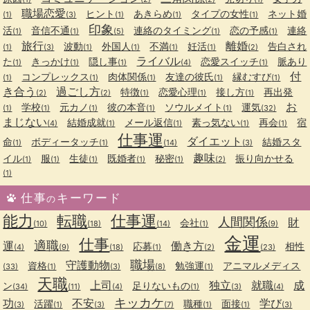
職場恋愛
ヒント
あきらめ
タイプの女性
ネット婚
(1)
(3)
(1)
(1)
(1)
印象
活
音信不通
連絡のタイミング
恋の予感
連絡
(1)
(1)
(5)
(1)
(1)
旅行
離婚
波動
外国人
不満
妊活
告白され
(1)
(3)
(1)
(1)
(1)
(1)
(2)
ライバル
た
きっかけ
隠し事
恋愛スイッチ
脈あり
(1)
(1)
(1)
(4)
(1)
付
コンプレックス
肉体関係
友達の彼氏
縁むすび
(1)
(1)
(1)
(1)
(1)
き合う
過ごし方
特徴
恋愛心理
接し方
再出発
(2)
(2)
(1)
(1)
(1)
お
学校
元カノ
彼の本音
ソウルメイト
運気
(1)
(1)
(1)
(1)
(1)
(32)
まじない
結婚成就
メール返信
素っ気ない
再会
宿
(4)
(1)
(1)
(1)
(1)
仕事運
ダイエット
命
ボディータッチ
結婚スタ
(1)
(1)
(14)
(3)
趣味
イル
服
生徒
既婚者
秘密
振り向かせる
(1)
(1)
(1)
(1)
(1)
(2)
(1)
仕事
キーワード
の
能力
転職
仕事運
人間関係
財
会社
(10)
(18)
(14)
(1)
(9)
金運
仕事
適職
運
働き方
応募
相性
(4)
(9)
(18)
(1)
(2)
(23)
職場
守護動物
資格
勉強運
アニマルメディス
(33)
(1)
(3)
(8)
(1)
天職
上司
独立
就職
成
ン
足りないもの
(34)
(11)
(4)
(1)
(3)
(4)
キッカケ
功
不安
学び
活躍
職種
面接
(3)
(1)
(3)
(7)
(1)
(1)
(3)