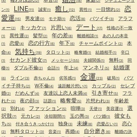
シチュエーショ
(4)
(2)
(3)
(18)
(2)
LINE
癒し
恋
一目惚れ
ン
誠実
異性
(1)
(11)
(1)
(12)
(1)
(2)
愛運
恋活
男友達
バツイチ
アラフ
モテ期
(15)
(2)
(1)
(8)
(3)
デート
キッカケ
片思い
ォー
性格の不一致
(2)
(7)
(6)
(17)
年の差
異性運
髪型
離婚相談
あの人の本音
(1)
(2)
(2)
(8)
(1)
恋の行方
年下
恋愛
チャームポイント
本
(1)
(4)
(6)
(6)
(2)
気持ち
命
タロット
略奪婚
結婚相手
辛口
(4)
(19)
(2)
(1)
(1)
セカンド彼女
無料
メッセージ
夫婦関係
同
(1)
(7)
(55)
(1)
(3)
マンネリ
結婚運
ダブル不倫
年上
棲
会話
(1)
(2)
(1)
(4)
(5)
金運
ライン
バツ
赤ちゃん
劣等感
破局
(6)
(3)
(1)
(1)
(23)
(1)
イチ子持ち
W不倫
カップル
セレブ
遠距離片想い
(2)
(4)
(1)
(2)
引き寄せ
婚
だめんず
友達以上恋人未満
フラ
(2)
(4)
(4)
(5)
略奪愛
れた
夜の顔
片想われ
年齢差
話題
(2)
(3)
(1)
(5)
(3)
ファッション
選
別れ
喧嘩
天使
美容運
(2)
(4)
(5)
(3)
(1)
(1)
択肢
彼女も
元カレ
玉の輿
冷却期間
バツ婚
(7)
(2)
(1)
(3)
(1)
ち
未練
独身
恋心
付き合うきっかけ
恋愛占い
(5)
(1)
(3)
(8)
(1)
自分磨き
無料タロット
再婚
音楽
離婚の決
(2)
(3)
(1)
(4)
(6)