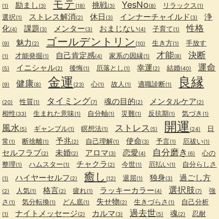
モテ
YesNo
励まし
挑戦
リラックス
(1)
(3)
(18)
(3)
(8)
(1)
ストレス解消
休日
インナーチャイルド
浄
選択
(1)
(2)
(3)
(3)
性格
化
課題
メンター
おまじない
子育て
(4)
(3)
(3)
(4)
(1)
ゴールデントリン
魅力
生き方
手放す
(9)
(2)
(10)
(1)
才能
決断
自己肯定感
才能発掘
家系の因縁
(1)
(1)
(4)
(1)
(8)
運命
イニシャル
幸運
後悔
厄落とし
結婚
(5)
(2)
(1)
(1)
(2)
(40)
金運
良縁
健康
心
故人
適職診断
(9)
(8)
(23)
(1)
(1)
(1)
タイミング
魂の目的
メンタルケア
性質
(20)
(1)
(7)
(2)
(2)
相性
生まれた意味
自分軸
災難
反抗期
気づき
(33)
(1)
(1)
(1)
(1)
(1)
開運
風水
ストレス
ギャンブル
瞑想法
日
(5)
(1)
(1)
(5)
(24)
予兆
使命
常
断捨離
自己理解
予言
厄祓い
(1)
(1)
(2)
(1)
(3)
(1)
(1)
自分磨き
セルフラブ
未婚
アロマ
恋愛
心の
(2)
(2)
(3)
(4)
(6)
チャクラ
整理
ハムスター
今世
厄払い
自分らしさ
(1)
(1)
(2)
(1)
(1)
癒し
ハイヤーセルフ
独身
過ごし方
退屈
(1)
(2)
(12)
(1)
(3)
選択肢
格言
ラッキーカラー
人気
疲れ
強
(2)
(1)
(2)
(1)
(4)
(7)
失せ物
さ
気分転換
どん底
生きづらさ
自己分析
(1)
(1)
(1)
(2)
(1)
過去世
ナイトメッセージ
カルマ
魂
忍耐
(1)
(2)
(3)
(5)
(2)