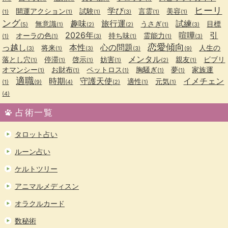
ヒーリ
学び
開運アクション
試験
言霊
美容
(1)
(1)
(1)
(3)
(1)
(1)
ング
趣味
旅行運
試練
無意識
うさぎ
目標
(5)
(1)
(2)
(2)
(1)
(3)
2026年
喧嘩
引
オーラの色
持ち味
霊能力
(1)
(1)
(3)
(1)
(1)
(3)
恋愛傾向
っ越し
本性
心の問題
将来
人生の
(3)
(1)
(3)
(3)
(9)
メンタル
落とし穴
停滞
啓示
妨害
親友
ビブリ
(1)
(1)
(1)
(1)
(2)
(1)
オマンシー
お財布
ペットロス
胸騒ぎ
夢
家族運
(1)
(1)
(1)
(1)
(1)
適職
時期
守護天使
イメチェン
適性
元気
(1)
(9)
(4)
(2)
(1)
(1)
(4)
占術一覧
タロット占い
ルーン占い
ケルトツリー
アニマルメディスン
オラクルカード
数秘術