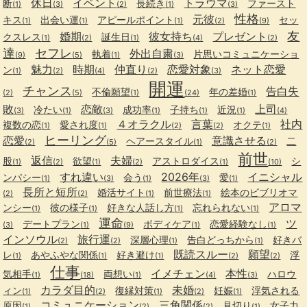
休日
イベント
トラウマ
断
長続き
ファースト
(1)
(3)
(2)
(1)
(3)
性格
元彼
キス
出会い運
アピールポイント
セッ
(1)
(1)
(1)
(2)
(9)
友
婚期
彼女持ち
プレゼント
クスレス
誕生日
(1)
(2)
(1)
(4)
(2)
達
セフレ
外出自粛
執着
片思いコミュニケーショ
(9)
(5)
(1)
(3)
魅力
時期
仲直り
恋愛対象
ネット恋愛
ン
(1)
(2)
(4)
(2)
(3)
開運
チャンス
告白失
不倫願望
年の差婚
(2)
(5)
(1)
(24)
(1)
敗
恋敵
上司
冷たい
成功率
子持ち
近況
(3)
(1)
(3)
(1)
(1)
(1)
(4)
４オラクル
言葉
社内
複数の恋
愛され度
オクテ
(1)
(1)
(2)
(2)
(1)
ヒーリング
恋愛
意識させる
ヘアースタイル
二
(2)
(5)
(1)
(2)
前世
返信
夫婦
股
欲望
アストロダイス
シ
(1)
(2)
(1)
(2)
(1)
(10)
すれ違い
2026年
イニシャル
ンパシー
会う
愛
(1)
(3)
(1)
(3)
(1)
長所と短所
婚活サイト
前世療法
絵本のビブリオマ
(2)
(2)
(1)
(1)
アロマ
ンシー
彼の様子
好きな人話し方
忘れられない
(1)
(1)
(1)
(1)
運命
ツ
デートプラン
ボディケア
恋愛経験なし
(3)
(1)
(9)
(1)
(1)
インソウル
旅行運
深層心理
告白どっちから
好きバ
(2)
(2)
(1)
(1)
既読スルー
願望
レ
あやふやな関係
好き避け
浮
(1)
(1)
(1)
(2)
(2)
仕事
イメチェン
本性
気相手
両想い
ハロウ
(1)
(18)
(1)
(4)
(3)
カラダ目的
未婚
ィン
復縁対策
妊娠
浮気される
(1)
(2)
(1)
(2)
(1)
コミュニケーション
三角関係
原因
見切り
女子力
(1)
(2)
(2)
(1)