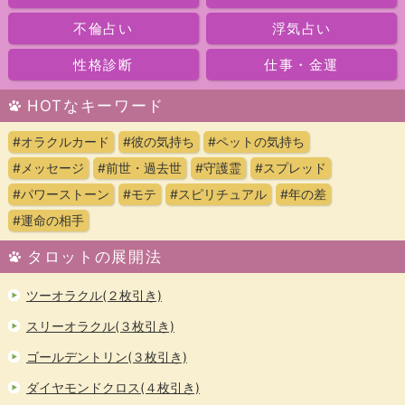
不倫占い
浮気占い
性格診断
仕事・金運
HOTなキーワード
#オラクルカード
#彼の気持ち
#ペットの気持ち
#メッセージ
#前世・過去世
#守護霊
#スプレッド
#パワーストーン
#モテ
#スピリチュアル
#年の差
#運命の相手
タロットの展開法
ツーオラクル(２枚引き)
スリーオラクル(３枚引き)
ゴールデントリン(３枚引き)
ダイヤモンドクロス(４枚引き)