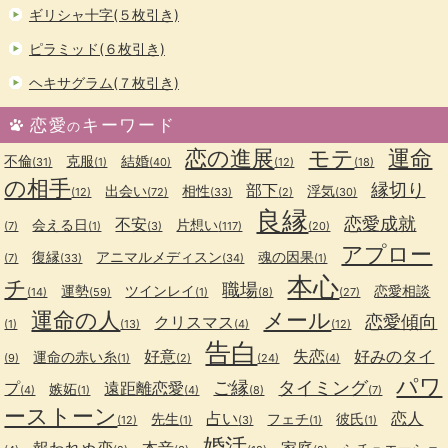
ギリシャ十字(５枚引き)
ピラミッド(６枚引き)
ヘキサグラム(７枚引き)
恋愛
キーワード
の
恋の進展
モテ
運命
不倫
克服
結婚
(31)
(1)
(40)
(12)
(18)
の相手
縁切り
部下
出会い
相性
浮気
(12)
(72)
(33)
(2)
(30)
良縁
恋愛成就
不安
会える日
片想い
(7)
(1)
(3)
(117)
(20)
アプロー
復縁
アニマルメディスン
魂の因果
(7)
(33)
(34)
(1)
本心
チ
職場
運勢
ツインレイ
恋愛相談
(14)
(59)
(1)
(8)
(27)
運命の人
メール
恋愛傾向
クリスマス
(1)
(13)
(4)
(12)
告白
好意
失恋
好みのタイ
運命の赤い糸
(9)
(1)
(2)
(24)
(4)
パワ
ご縁
タイミング
プ
遠距離恋愛
嫉妬
(4)
(1)
(4)
(8)
(7)
ーストーン
占い
恋人
先生
フェチ
彼氏
(12)
(1)
(3)
(1)
(1)
婚活
報われぬ恋
本音
家庭