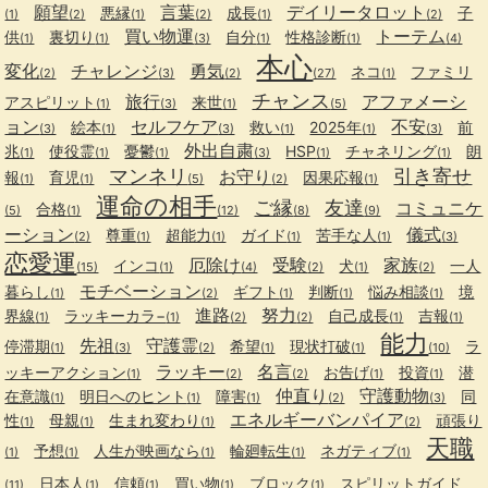
願望
言葉
デイリータロット
悪縁
成長
子
(1)
(2)
(1)
(2)
(1)
(2)
買い物運
トーテム
供
裏切り
自分
性格診断
(1)
(1)
(3)
(1)
(1)
(4)
本心
変化
チャレンジ
勇気
ネコ
ファミリ
(2)
(3)
(2)
(27)
(1)
チャンス
旅行
アファメーシ
アスピリット
来世
(1)
(3)
(1)
(5)
ョン
セルフケア
不安
絵本
救い
2025年
前
(3)
(1)
(3)
(1)
(1)
(3)
外出自粛
兆
使役霊
憂鬱
HSP
チャネリング
朗
(1)
(1)
(1)
(3)
(1)
(1)
マンネリ
引き寄せ
お守り
報
育児
因果応報
(1)
(1)
(5)
(2)
(1)
運命の相手
ご縁
友達
コミュニケ
合格
(5)
(1)
(12)
(8)
(9)
ーション
儀式
尊重
超能力
ガイド
苦手な人
(2)
(1)
(1)
(1)
(1)
(3)
恋愛運
厄除け
受験
家族
インコ
犬
一人
(15)
(1)
(4)
(2)
(1)
(2)
モチベーション
暮らし
ギフト
判断
悩み相談
境
(1)
(2)
(1)
(1)
(1)
進路
努力
界線
ラッキーカラ−
自己成長
吉報
(1)
(1)
(2)
(2)
(1)
(1)
能力
先祖
守護霊
停滞期
希望
現状打破
ラ
(1)
(3)
(2)
(1)
(1)
(10)
ラッキー
名言
ッキーアクション
お告げ
投資
潜
(1)
(2)
(2)
(1)
(1)
仲直り
守護動物
在意識
明日へのヒント
障害
同
(1)
(1)
(1)
(2)
(3)
エネルギーバンパイア
性
母親
生まれ変わり
頑張り
(1)
(1)
(1)
(2)
天職
予想
人生が映画なら
輪廻転生
ネガティブ
(1)
(1)
(1)
(1)
(1)
日本人
信頼
買い物
ブロック
スピリットガイド
(11)
(1)
(1)
(1)
(1)