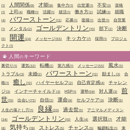
人間関係
才能
不安
集中力
出世運
資格
(1)
(9)
(8)
(1)
(1)
(3)
上司
働き方
試練
就職
職種
活躍
就活
(1)
(4)
(1)
(1)
(1)
(2)
(3)
パワーストーン
応募
面接
出世
自営業
(4)
(12)
(1)
(1)
(1)
ゴールデントリン
決断
メンタル
部下
(1)
(2)
(10)
(2)
開運
キッカケ
メッセージ
採用
プロジェ
(5)
(24)
(55)
(7)
(1)
クト
(1)
人間
キーワード
の
風水
転機
裏切り
運気
第六感
メッセージ
(1)
(32)
(2)
(1)
(55)
(5)
パワーストーン
トラブル
未婚
励まし
合
(3)
(2)
(12)
(3)
癒し
ハイヤーセルフ
自己肯定感
チャレン
格
(1)
(12)
(2)
(4)
前
ジ
インナーチャイルド
対人運
HSP
運勢
(3)
(3)
(1)
(59)
(3)
世
運命
決断
自信
セルフケア
出会い
(10)
(72)
(2)
(9)
(3)
(5)
良縁
過去世
人生の落とし穴
アニマルメディスン
(1)
(20)
(5)
ゴールデントリン
選択肢
才能
人生
(34)
(10)
(4)
(7)
気持ち
ストレス
チャンス
輪廻転生
来
(8)
(19)
(5)
(5)
(1)