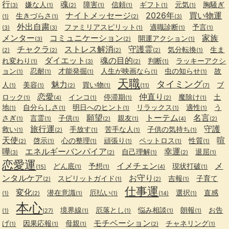
行
魂
嫌な人
障害
信頼
ギフト
元気
胸騒ぎ
(3)
(1)
(2)
(1)
(1)
(1)
(1)
ナイトメッセージ
2026年
買い物運
生きづらさ
(1)
(1)
(2)
(3)
外出自粛
ファミリアスピリット
適職診断
予言
(3)
(3)
(1)
(1)
(1)
メンター
コミュニケーション
家族
開運アクション
(3)
(2)
(1)
チャクラ
ストレス解消
守護霊
気分転換
生ま
(2)
(2)
(2)
(2)
(1)
ダイエット
魂の目的
れ変わり
判断
ラッキーアクシ
(1)
(3)
(2)
(1)
ョン
忍耐
才能発掘
人生が映画なら
虫の知らせ
故
(1)
(1)
(1)
(1)
(1)
天職
タイミング
魅力
人
美容
買い物
ブ
(1)
(1)
(2)
(1)
(11)
(7)
恋愛
仲直り
ロック
インコ
停滞期
魔除け
土
(1)
(4)
(1)
(1)
(2)
(1)
地
自分らしさ
明日へのヒント
リラックス
適性
う
(1)
(1)
(1)
(1)
(1)
願望
トーテム
名言
さぎ
言霊
子供
親友
(1)
(1)
(1)
(2)
(1)
(4)
(2)
旅行運
守護
救い
手放す
苦手な人
子供の気持ち
(1)
(2)
(1)
(1)
(1)
天使
喧
啓示
心の整理
頑張り
ペットロス
性質
(2)
(1)
(1)
(1)
(1)
(1)
嘩
エネルギーバンパイア
幸運
自己理解
退屈
(3)
(2)
(1)
(2)
(1)
恋愛運
イメチェン
メ
どん底
予想
現状打破
(15)
(1)
(1)
(4)
(1)
ンタルケア
お守り
スピリットガイド
吉報
子育て
(2)
(1)
(2)
(1)
仕事運
変化
潜在意識
厄払い
選択
直感
(1)
(2)
(1)
(1)
(14)
(1)
本心
境界線
厄落とし
悩み相談
朗報
お告
(1)
(27)
(1)
(1)
(1)
(1)
モチベーション
げ
因果応報
母親
チャネリング
(1)
(1)
(1)
(2)
(1)