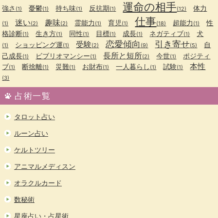
運命の相手
強さ
憂鬱
持ち味
反抗期
体力
(1)
(1)
(1)
(1)
(12)
仕事
迷い
趣味
霊能力
育児
超能力
性
(1)
(2)
(2)
(1)
(1)
(18)
(1)
格診断
生き方
同性
目標
成長
ネガティブ
犬
(1)
(1)
(1)
(1)
(1)
(1)
恋愛傾向
引き寄せ
受験
ショッピング運
自
(1)
(1)
(2)
(9)
(5)
長所と短所
己成長
ビブリオマンシー
今世
ポジティ
(1)
(1)
(2)
(1)
本性
ブ
断捨離
災難
お財布
一人暮らし
試験
(1)
(1)
(1)
(1)
(1)
(1)
(3)
占術一覧
タロット占い
ルーン占い
ケルトツリー
アニマルメディスン
オラクルカード
数秘術
星座占い・占星術