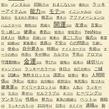
ラッキ
メンタル
厄除け
おまじない
世
疲れ
(1)
(2)
(4)
(4)
(1)
能力
モテ
ーアイテム
イニシャル
心
(6)
(10)
(18)
(2)
(1)
格言
アファメーション
自分
生まれた意味
導き
(1)
(1)
(2)
(1)
(3)
開運
友達
言葉
ハムスター
相性
悪縁
(1)
(33)
(1)
(24)
(9)
(2)
健康
YesNo
引っ越し
勇気
前兆
使役霊
(3)
(8)
(2)
(1)
(1)
(8)
独身
過ごし方
儀式
日本人
厄祓い
将来
希望
(1)
(3)
(1)
(1)
(2)
(3)
進路
不安
心の問題
結婚
家族運
引越し
(1)
(40)
(1)
(2)
(3)
(3)
自分磨き
使命
時期
先祖
ナイトカード
オ
(1)
(3)
(6)
(4)
(1)
(3)
失せ物
カルマ
予兆
アロマ
ーラの色
停滞
(1)
(1)
(2)
(3)
(2)
(3)
金運
縁切り
守護動物
学び
後悔
絵本
(3)
(23)
(3)
(1)
(1)
(7)
ご縁
ラッキーカラー
休日
ギャンブル
自己分析
(1)
(4)
(3)
(1)
人間関
試練
無料タロット
課題
妨害
夢
(8)
(3)
(3)
(3)
(1)
(1)
係
浄化
投資
自分軸
瞑想法
無意識
気づき
(9)
(4)
(1)
(1)
(1)
(1)
(1)
健康運
デイリータロット
ラッキー
尊重
人気
(8)
(2)
(1)
(1)
ヒーリング
幸せ
セルフラブ
欠点
ネコ
(2)
(1)
(2)
(2)
(1)
(5)
マンネリ
性格
ペット
努力
挑戦
家系の因縁
(5)
(9)
(2)
(1)
(6)
適職
旅
ラッキーカラ−
2025年
日常
ガイド
(3)
(1)
(1)
(1)
(1)
(9)