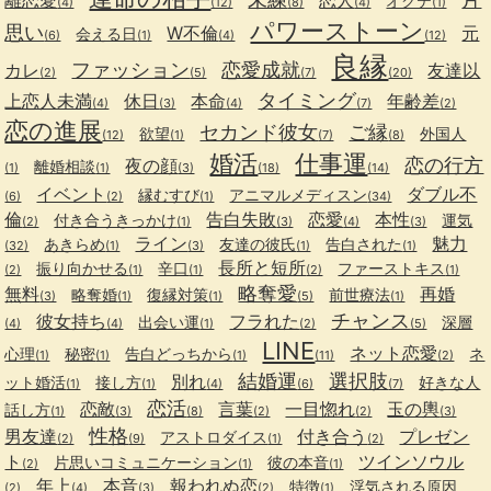
オクテ
(4)
(12)
(8)
(4)
(1)
パワーストーン
思い
W不倫
元
会える日
(6)
(1)
(4)
(12)
良縁
ファッション
恋愛成就
カレ
友達以
(2)
(5)
(7)
(20)
タイミング
上恋人未満
休日
本命
年齢差
(4)
(3)
(4)
(7)
(2)
恋の進展
セカンド彼女
ご縁
欲望
外国人
(12)
(1)
(7)
(8)
婚活
仕事運
恋の行方
夜の顔
離婚相談
(1)
(1)
(3)
(18)
(14)
イベント
ダブル不
縁むすび
アニマルメディスン
(6)
(2)
(1)
(34)
倫
告白失敗
恋愛
本性
付き合うきっかけ
運気
(2)
(1)
(3)
(4)
(3)
ライン
魅力
あきらめ
友達の彼氏
告白された
(32)
(1)
(3)
(1)
(1)
長所と短所
振り向かせる
辛口
ファーストキス
(2)
(1)
(1)
(2)
(1)
略奪愛
無料
再婚
略奪婚
復縁対策
前世療法
(3)
(1)
(1)
(5)
(1)
チャンス
彼女持ち
フラれた
出会い運
深層
(4)
(4)
(1)
(2)
(5)
LINE
ネット恋愛
心理
秘密
告白どっちから
ネ
(1)
(1)
(1)
(11)
(2)
結婚運
選択肢
別れ
ット婚活
接し方
好きな人
(1)
(1)
(4)
(6)
(7)
恋活
恋敵
言葉
一目惚れ
玉の輿
話し方
(1)
(3)
(8)
(2)
(2)
(3)
性格
男友達
付き合う
プレゼン
アストロダイス
(2)
(9)
(1)
(2)
ト
ツインソウル
片思いコミュニケーション
彼の本音
(2)
(1)
(1)
年上
本音
報われぬ恋
特徴
浮気される原因
(2)
(4)
(3)
(2)
(1)