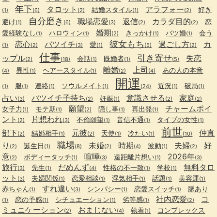
年下
タロット
アラフォー
結婚スタイル
好き
(1)
(6)
(2)
(1)
(2)
自分磨き
職場恋愛
返信
カラダ目的
避け
恋
(1)
(6)
(3)
(2)
(2)
婚期
愛経験なし
ハロウィン
きっかけ
バツ婚
会う
(1)
(1)
(2)
(1)
(1)
彼女もち
恋心
バツイチ
過ごし方
カ
愛
(1)
(2)
(3)
(1)
(5)
(2)
仕事
引き寄せ
ップル
失恋
会話
既婚者
(2)
(18)
(1)
(1)
(5)
離婚
上司
異性
ヘアースタイル
あの人の本音
(4)
(1)
(1)
(2)
(4)
開運
服
連絡
ソウルメイト
近況
破局
(1)
(1)
(1)
(1)
(24)
(1)
(1)
占い
バツイチ子持ち
意識させる
家庭
妊娠
(3)
(2)
(1)
(2)
(2)
願望
チャームポイ
女子力
モテ期
隠し事
再出発
(1)
(1)
(2)
(1)
(1)
ント
片想われ
不倫願望
音信不通
タイプの女性
(2)
(3)
(1)
(1)
(1)
前世
部下
元彼
仲直
結婚相手
天使
冷たい
(2)
(1)
(2)
(1)
(1)
(10)
職場
り
未婚
時期
夫婦
好
誕生日
波動
(2)
(1)
(8)
(2)
(4)
(1)
(2)
意
喧嘩
2026年
ボディータッチ
遠距離片想い
(2)
(1)
(3)
(1)
(3)
旅行
だめんず
無料タロ
先生
性格の不一致
学校
(3)
(1)
(4)
(1)
(1)
ット
夫婦関係
恋愛相談
浮気相手
話題
美容運
(3)
(1)
(1)
(1)
(1)
(1)
すれ違い
赤ちゃん
シンパシー
恋愛スイッチ
脈あり
(1)
(3)
(1)
(1)
社内恋愛
コ
恋の予感
シチュエーション
劣等感
(1)
(1)
(1)
(1)
(2)
ミュニケーション
おまじない
執着
コンプレックス
(2)
(4)
(1)