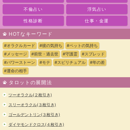
不倫占い
浮気占い
性格診断
仕事・金運
HOTなキーワード
#オラクルカード
#彼の気持ち
#ペットの気持ち
#メッセージ
#前世・過去世
#守護霊
#スプレッド
#パワーストーン
#モテ
#スピリチュアル
#年の差
#運命の相手
タロットの展開法
ツーオラクル(２枚引き)
スリーオラクル(３枚引き)
ゴールデントリン(３枚引き)
ダイヤモンドクロス(４枚引き)