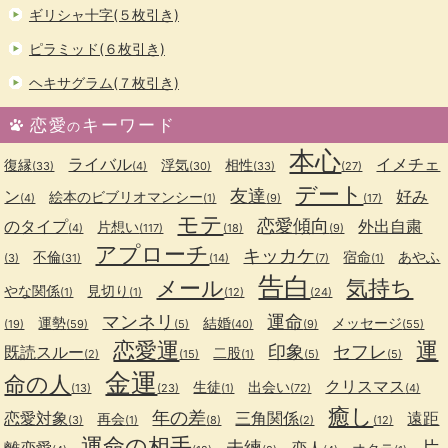
ギリシャ十字(５枚引き)
ピラミッド(６枚引き)
ヘキサグラム(７枚引き)
恋愛
キーワード
の
本心
ライバル
イメチェ
復縁
浮気
相性
(33)
(4)
(30)
(33)
(27)
デート
友達
ン
好み
絵本のビブリオマンシー
(4)
(1)
(9)
(17)
モテ
恋愛傾向
のタイプ
外出自粛
片想い
(4)
(117)
(18)
(9)
アプローチ
キッカケ
不倫
宿命
あやふ
(3)
(31)
(14)
(7)
(1)
告白
メール
気持ち
やな関係
見切り
(1)
(1)
(12)
(24)
マンネリ
運命
運勢
結婚
メッセージ
(19)
(59)
(5)
(40)
(9)
(55)
恋愛運
運
印象
セフレ
既読スルー
二股
(2)
(15)
(1)
(5)
(5)
金運
命の人
クリスマス
生徒
出会い
(13)
(23)
(1)
(72)
(4)
癒し
年の差
恋愛対象
三角関係
遠距
再会
(3)
(1)
(8)
(2)
(12)
運命の相手
未練
片
離恋愛
恋人