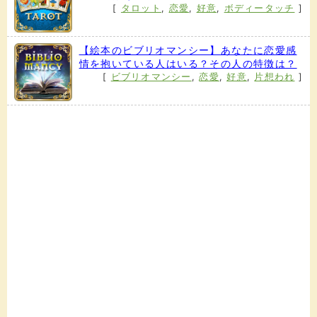
[
タロット
,
恋愛
,
好意
,
ボディータッチ
]
【絵本のビブリオマンシー】あなたに恋愛感
情を抱いている人はいる？その人の特徴は？
[
ビブリオマンシー
,
恋愛
,
好意
,
片想われ
]