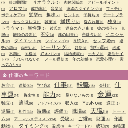
４オラクル
冷却期間
肉体関係
アピールポイント
(1)
(1)
(2)
(1)
アロマ
成功率
音楽
連絡のタイミング
フェチ
(1)
(3)
(1)
(1)
(1)
(1)
髪型
趣味
ボディケア
ヒント
子持ち
デートプラ
(1)
(2)
(2)
(1)
(1)
縁切り
独身
ン
セックスレス
誠実
愛され度
(1)
(1)
(1)
(7)
(1)
(3)
トラウマ
異性運
彼氏
運命の赤い糸
彼の様子
克
(3)
(2)
(1)
(1)
(1)
不安
イニシャ
服
離婚の決断
魂の因果
恋愛占い
(1)
(1)
(3)
(1)
(1)
ル
ダイエット
セレブ婚
ツインレイ
長続き
複
(2)
(3)
(1)
(1)
(2)
ヒーリング
旅行運
数の恋
両想い
妊活
嫉妬
(1)
(1)
(5)
(1)
(2)
不満
同棲
好きバレ
結婚成就
元カノ
婚活サイ
(1)
(1)
(1)
(1)
(1)
(1)
ト
忘れられない
メール返信
年の差婚
恋愛心理
素
(1)
(1)
(1)
(1)
(1)
っ気ない
(1)
仕事
キーワード
の
仕事
転職
仕
お金
学び
運勢
会社
(2)
(59)
(3)
(18)
(18)
(1)
金運
事運
能力
将来性
足りないもの
(14)
(1)
(10)
(1)
(23)
適職
YesNo
独立
収入
適正
アドバイス
(3)
(9)
(1)
(2)
(8)
(2)
天職
職場
退職
時期
評価
トーテ
相性
(2)
(33)
(4)
(3)
(8)
(11)
ご縁
ム
受験
財運
守護
アニマルメディスン
(4)
(34)
(2)
(8)
(4)
タイミング
動物
成功
副業
キーワード
勉強運
(3)
(7)
(1)
(1)
(3)