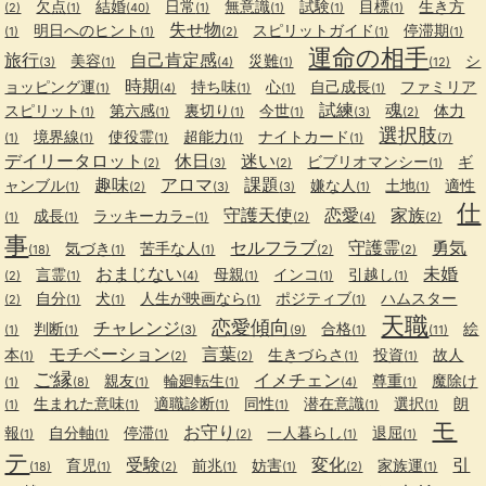
欠点
結婚
日常
無意識
試験
目標
生き方
(2)
(1)
(40)
(1)
(1)
(1)
(1)
失せ物
明日へのヒント
スピリットガイド
停滞期
(1)
(1)
(2)
(1)
(1)
運命の相手
旅行
自己肯定感
美容
災難
シ
(3)
(1)
(4)
(1)
(12)
時期
ョッピング運
持ち味
心
自己成長
ファミリア
(1)
(4)
(1)
(1)
(1)
試練
魂
スピリット
第六感
裏切り
今世
体力
(1)
(1)
(1)
(1)
(3)
(2)
選択肢
境界線
使役霊
超能力
ナイトカード
(1)
(1)
(1)
(1)
(1)
(7)
デイリータロット
休日
迷い
ビブリオマンシー
ギ
(2)
(3)
(2)
(1)
趣味
アロマ
課題
ャンブル
嫌な人
土地
適性
(1)
(2)
(3)
(3)
(1)
(1)
仕
守護天使
恋愛
家族
成長
ラッキーカラ−
(1)
(1)
(1)
(2)
(4)
(2)
事
セルフラブ
守護霊
勇気
気づき
苦手な人
(18)
(1)
(1)
(2)
(2)
おまじない
未婚
言霊
母親
インコ
引越し
(2)
(1)
(4)
(1)
(1)
(1)
自分
犬
人生が映画なら
ポジティブ
ハムスター
(2)
(1)
(1)
(1)
(1)
天職
恋愛傾向
チャレンジ
判断
合格
絵
(1)
(1)
(3)
(9)
(1)
(11)
モチベーション
言葉
本
生きづらさ
投資
故人
(1)
(2)
(2)
(1)
(1)
ご縁
イメチェン
親友
輪廻転生
尊重
魔除け
(1)
(8)
(1)
(1)
(4)
(1)
生まれた意味
適職診断
同性
潜在意識
選択
朗
(1)
(1)
(1)
(1)
(1)
(1)
モ
お守り
報
自分軸
停滞
一人暮らし
退屈
(1)
(1)
(1)
(2)
(1)
(1)
テ
受験
変化
引
育児
前兆
妨害
家族運
(18)
(1)
(2)
(1)
(1)
(2)
(1)