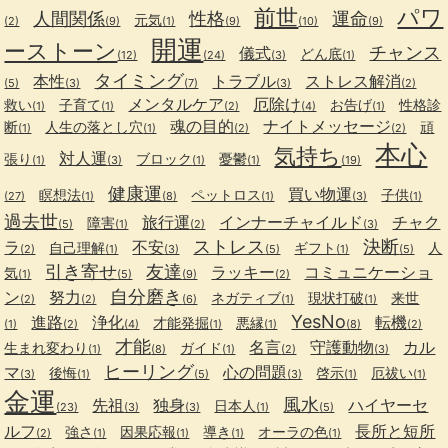
前世
パワ
人間関係
性格
運命
元気
(2)
(9)
(1)
(9)
(10)
(9)
開運
ーストーン
チャンス
儀式
どん底
(12)
(24)
(3)
(1)
タイミング
本性
トラブル
ストレス解消
(5)
(3)
(7)
(3)
(2)
メンタルケア
厄除け
救い
子育て
お告げ
性格診
(1)
(1)
(2)
(4)
(1)
魂の目的
ナイトメッセージ
断
人生の落とし穴
頑
(1)
(1)
(2)
(2)
本心
気持ち
対人運
張り
ブロック
憂鬱
(1)
(3)
(1)
(1)
(19)
健康運
買い物運
瞑想法
ペットロス
子供
(27)
(1)
(8)
(1)
(3)
(1)
過去世
旅行運
インナーチャイルド
チャク
障害
(5)
(1)
(2)
(3)
ストレス
決断
ラ
不安
自己理解
ギフト
人
(2)
(1)
(3)
(5)
(1)
(5)
引き寄せ
友達
ラッキー
コミュニケーショ
気
(1)
(5)
(9)
(2)
自分磨き
ン
努力
ネガティブ
現状打破
来世
(2)
(2)
(6)
(1)
(1)
YesNo
進路
浄化
転機
才能発掘
悪縁
(1)
(2)
(4)
(1)
(1)
(8)
(2)
才能
名言
守護動物
カル
生まれ変わり
ガイド
(1)
(8)
(1)
(2)
(3)
ヒーリング
マ
心の問題
後悔
啓示
厄祓い
(3)
(1)
(5)
(3)
(1)
(1)
金運
風水
先祖
独身
ハイヤーセ
日本人
(23)
(3)
(3)
(1)
(5)
ルフ
長所と短所
強さ
因果応報
導き
オーラの色
(2)
(1)
(1)
(1)
(1)