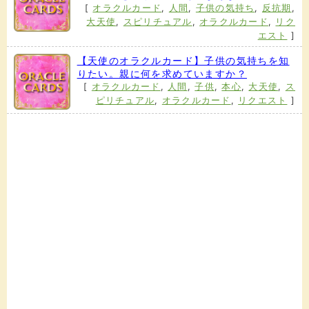
[
オラクルカード
,
人間
,
子供の気持ち
,
反抗期
,
大天使
,
スピリチュアル
,
オラクルカード
,
リク
エスト
]
【天使のオラクルカード】子供の気持ちを知
りたい。親に何を求めていますか？
[
オラクルカード
,
人間
,
子供
,
本心
,
大天使
,
ス
ピリチュアル
,
オラクルカード
,
リクエスト
]