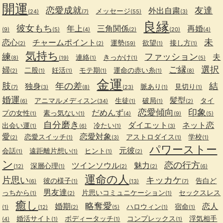
開運
恋愛成就
友達
外出自粛
メッセージ
(24)
(7)
(55)
(3)
良縁
彼女もち
年上
三角関係
再婚
(9)
(5)
(4)
(2)
(20)
(4)
未
恋心
チャームポイント
運勢
欲望
接し方
(2)
(2)
(59)
(1)
(1)
気持ち
練
ファッション
夫
連絡
きっかけ
(8)
(19)
(1)
(1)
(5)
ご縁
選択
婦
二股
妊活
モテ期
運命の赤い糸
(2)
(1)
(1)
(1)
(1)
(8)
金運
肢
年の差
結
独身
脈あり
見切り
(7)
(3)
(8)
(23)
(1)
(1)
婚運
髪型
アニマルメディスン
生徒
破局
タイ
(6)
(34)
(1)
(1)
(2)
恋愛傾向
印象
だめんず
プの女性
素っ気ない
(1)
(1)
(4)
(9)
(5)
自分磨き
ダイエット
ネット恋
出会い運
冷たい
(1)
(6)
(1)
(3)
愛
恋愛対象
恋愛スイッチ
アストロダイス
学校
(2)
(1)
(3)
(1)
(1)
パワーストー
元彼
会話
遠距離片想い
ヒント
(1)
(1)
(1)
(2)
ン
恋の行方
ツインソウル
魅力
深層心理
(12)
(1)
(2)
(2)
(6)
運命の人
片思い
キッカケ
彼の様子
告白ど
(6)
(1)
(13)
(7)
男友達
っちから
片思いコミュニケーション
セックスレス
(1)
(2)
(1)
癒し
略奪愛
婚期
恋人
ハロウィン
宿命
(1)
(12)
(2)
(5)
(1)
(1)
婚活サイト
ボディータッチ
コンプレックス
浮気相手
(4)
(1)
(1)
(1)