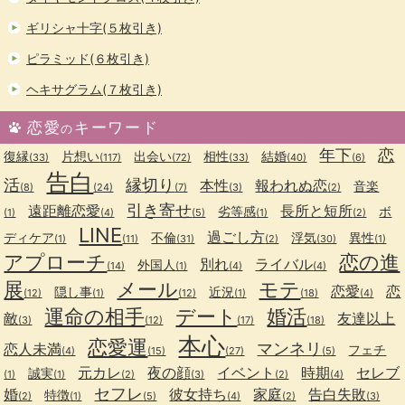
ギリシャ十字(５枚引き)
ピラミッド(６枚引き)
ヘキサグラム(７枚引き)
恋愛
キーワード
の
年下
恋
復縁
片想い
出会い
相性
結婚
(33)
(117)
(72)
(33)
(40)
(6)
告白
活
縁切り
本性
報われぬ恋
音楽
(8)
(24)
(7)
(3)
(2)
引き寄せ
遠距離恋愛
長所と短所
劣等感
ボ
(1)
(4)
(5)
(1)
(2)
LINE
過ごし方
ディケア
不倫
浮気
異性
(1)
(11)
(31)
(2)
(30)
(1)
アプローチ
恋の進
別れ
ライバル
外国人
(14)
(1)
(4)
(4)
展
メール
モテ
恋愛
恋
隠し事
近況
(12)
(1)
(12)
(1)
(18)
(4)
運命の相手
デート
婚活
敵
友達以上
(3)
(12)
(17)
(18)
本心
恋愛運
マンネリ
恋人未満
フェチ
(4)
(15)
(27)
(5)
元カレ
夜の顔
イベント
時期
セレブ
誠実
(1)
(1)
(2)
(3)
(2)
(4)
セフレ
婚
彼女持ち
家庭
告白失敗
特徴
(2)
(1)
(5)
(4)
(2)
(3)