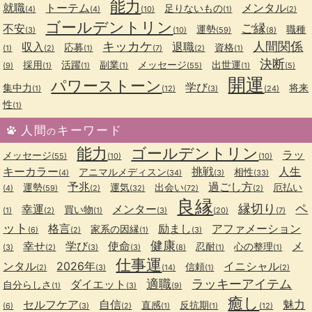
能力
就職
トーテム
メンタル
足りないもの
(4)
(4)
(10)
(1)
(2)
ゴールデントリン
ご縁
不安
運勢
職種
(3)
(10)
(59)
(8)
キッカケ
人間関係
収入
退職
応募
資格
(1)
(2)
(1)
(7)
(2)
(1)
決断
採用
活躍
副業
メッセージ
出世運
(9)
(1)
(1)
(1)
(55)
(1)
(5)
開運
パワーストーン
学び
集中力
将来
(1)
(12)
(3)
(24)
性
(1)
人間
キーワード
の
能力
ゴールデントリン
ラッ
メッセージ
(55)
(10)
(10)
キーカラー
挑戦
人生
アニマルメディスン
相性
(4)
(34)
(3)
(33)
予兆
過ごし方
運勢
運気
出会い
厄払い
(4)
(59)
(2)
(32)
(72)
(2)
良縁
縁切り
ペ
幸運
メンター
買い物
(1)
(2)
(1)
(3)
(20)
(7)
ット
格言
励まし
アファメーション
家系の因縁
(6)
(2)
(1)
(3)
健康
幸せ
学び
使命
メ
忍耐
心の整理
(3)
(2)
(3)
(3)
(8)
(1)
(1)
仕事運
ンタル
2026年
イニシャル
信頼
(2)
(3)
(14)
(1)
(2)
適職
ラッキーアイテム
ダイエット
自分らしさ
(1)
(3)
(9)
癒し
セルフケア
自信
魅力
直感
反抗期
(6)
(3)
(2)
(1)
(1)
(12)