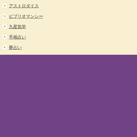
アストロダイス
ビブリオマンシー
九星気学
手相占い
夢占い