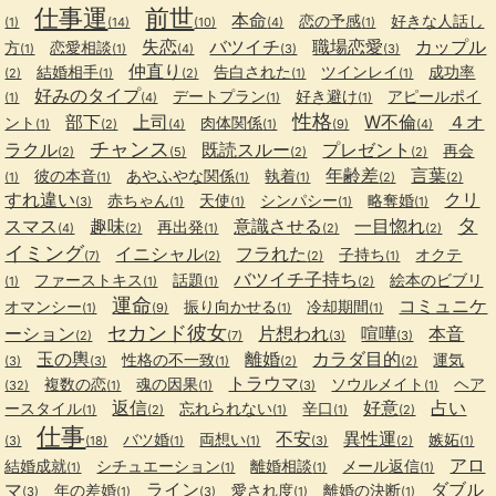
仕事運
前世
本命
恋の予感
好きな人話し
(1)
(14)
(10)
(4)
(1)
失恋
バツイチ
職場恋愛
カップル
方
恋愛相談
(1)
(1)
(4)
(3)
(3)
仲直り
結婚相手
告白された
ツインレイ
成功率
(2)
(1)
(2)
(1)
(1)
好みのタイプ
デートプラン
好き避け
アピールポイ
(1)
(4)
(1)
(1)
性格
部下
上司
W不倫
４オ
ント
肉体関係
(1)
(2)
(4)
(1)
(9)
(4)
チャンス
ラクル
既読スルー
プレゼント
再会
(2)
(5)
(2)
(2)
年齢差
言葉
彼の本音
あやふやな関係
執着
(1)
(1)
(1)
(1)
(2)
(2)
すれ違い
クリ
赤ちゃん
天使
シンパシー
略奪婚
(3)
(1)
(1)
(1)
(1)
タ
スマス
趣味
意識させる
一目惚れ
再出発
(4)
(2)
(1)
(2)
(2)
イミング
イニシャル
フラれた
子持ち
オクテ
(7)
(2)
(2)
(1)
バツイチ子持ち
ファーストキス
話題
絵本のビブリ
(1)
(1)
(1)
(2)
運命
コミュニケ
オマンシー
振り向かせる
冷却期間
(1)
(9)
(1)
(1)
セカンド彼女
ーション
片想われ
喧嘩
本音
(2)
(7)
(3)
(3)
玉の輿
離婚
カラダ目的
性格の不一致
運気
(3)
(3)
(1)
(2)
(2)
トラウマ
複数の恋
魂の因果
ソウルメイト
ヘア
(32)
(1)
(1)
(3)
(1)
返信
好意
占い
ースタイル
忘れられない
辛口
(1)
(2)
(1)
(1)
(2)
仕事
不安
異性運
バツ婚
両想い
嫉妬
(3)
(18)
(1)
(1)
(3)
(2)
(1)
アロ
結婚成就
シチュエーション
離婚相談
メール返信
(1)
(1)
(1)
(1)
マ
ライン
ダブル
年の差婚
愛され度
離婚の決断
(3)
(1)
(3)
(1)
(1)