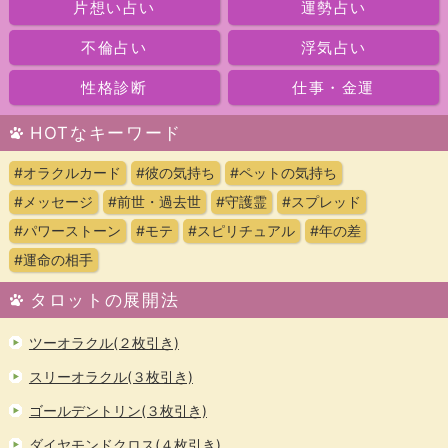
片想い占い
運勢占い
不倫占い
浮気占い
性格診断
仕事・金運
HOTなキーワード
#オラクルカード
#彼の気持ち
#ペットの気持ち
#メッセージ
#前世・過去世
#守護霊
#スプレッド
#パワーストーン
#モテ
#スピリチュアル
#年の差
#運命の相手
タロットの展開法
ツーオラクル(２枚引き)
スリーオラクル(３枚引き)
ゴールデントリン(３枚引き)
ダイヤモンドクロス(４枚引き)