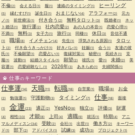
ヒーリング
不倫
会える日
服
連絡のタイミング
(2)
(1)
(1)
(1)
おまじない
アラフォー
縁むすび
誕生日
元カ
(5)
(1)
(1)
(4)
(2)
付き合う
無料タロット
ノ
前世療法
既婚者
ネッ
(1)
(1)
(2)
(3)
(1)
旅行運
社内恋愛
ト婚活
あの人の本音
恋愛心理
(1)
(2)
(2)
(1)
(1)
無料
旅行
休日
不満
女子力
同棲
音信不通
(1)
(3)
(1)
(3)
(1)
(3)
職場
イメチェン
タロッ
先生
浮気される原因
(1)
(8)
(4)
(1)
(1)
ト
付き合うきっかけ
好きバレ
妊娠
会う
友達の彼
(2)
(1)
(1)
(1)
(1)
氏
不倫願望
恋愛占い
復縁対策
秘密
長続き
克
(1)
(1)
(1)
(1)
(1)
(1)
願望
未婚
服
波動
結婚スタイル
彼氏
愛
美
(1)
(1)
(1)
(2)
(1)
(1)
(2)
2026年
容運
恋愛経験なし
あきらめ
夫婦関係
(1)
(1)
(3)
(1)
(1)
仕事
キーワード
の
仕事運
天職
転職
職場
お金
自営業
(14)
(11)
(18)
(1)
(8)
仕事
タイミング
守護動物
勉強運
面接
(2)
(1)
(3)
(7)
(18)
金運
YesNo
適正
独立
評価
財運
(1)
(23)
(2)
(8)
(3)
(3)
才能
適職
上司
時期
相性
就活
アニ
(4)
(33)
(8)
(4)
(9)
(1)
(4)
受験
働き方
マルメディスン
会社
出世
キーワー
(34)
(2)
(1)
(1)
(2)
部下
試練
成功
ド
アドバイス
プロジェクト
(1)
(2)
(1)
(3)
(3)
(1)