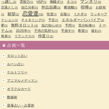
マンネリ
っ越し
霊能力
HSP
胸騒ぎ
ネコ
(3)
(1)
(1)
(1)
(1)
(5)
外出自粛
喧嘩
厄落とし
自己分析
断捨離
お財布
(1)
(1)
(3)
(1)
(3)
恋愛運
願望
性質
吉報
うさぎ
ラッキーア
(1)
(2)
(15)
(1)
(1)
(1)
エネルギーバンパイア
クション
チャネリング
予言
(1)
(1)
(1)
(2)
無料タロット
トー
夢
虫の知らせ
予想
気分転換
(1)
(3)
(1)
(1)
(1)
テム
2025年
子供の気持ち
手放す
希望
疲れ
(4)
(1)
(1)
(1)
(1)
(1)
仲直り
将来
リラックス
(1)
(1)
(2)
占術一覧
タロット占い
ルーン占い
ケルトツリー
アニマルメディスン
オラクルカード
数秘術
星座占い・占星術