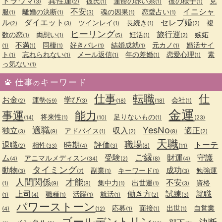
トラウマ
異性運
彼氏
運命の赤い糸
彼の様子
克
(3)
(2)
(1)
(1)
(1)
不安
イニシャ
服
離婚の決断
魂の因果
恋愛占い
(1)
(1)
(3)
(1)
(1)
ル
ダイエット
セレブ婚
ツインレイ
長続き
複
(2)
(3)
(1)
(1)
(2)
ヒーリング
旅行運
数の恋
両想い
妊活
嫉妬
(1)
(1)
(5)
(1)
(2)
不満
同棲
好きバレ
結婚成就
元カノ
婚活サイ
(1)
(1)
(1)
(1)
(1)
(1)
ト
忘れられない
メール返信
年の差婚
恋愛心理
素
(1)
(1)
(1)
(1)
(1)
っ気ない
(1)
仕事
キーワード
の
仕事
転職
仕
お金
学び
運勢
会社
(2)
(59)
(3)
(18)
(18)
(1)
金運
事運
能力
将来性
足りないもの
(14)
(1)
(10)
(1)
(23)
適職
YesNo
独立
収入
適正
アドバイス
(3)
(9)
(1)
(2)
(8)
(2)
天職
職場
退職
時期
評価
トーテ
相性
(2)
(33)
(4)
(3)
(8)
(11)
ご縁
ム
受験
財運
守護
アニマルメディスン
(4)
(34)
(2)
(8)
(4)
タイミング
動物
成功
副業
キーワード
勉強運
(3)
(7)
(1)
(1)
(3)
人間関係
才能
不安
集中力
出世運
資格
(1)
(9)
(8)
(1)
(1)
(3)
上司
働き方
試練
就職
職種
活躍
就活
(1)
(4)
(1)
(1)
(1)
(2)
(3)
パワーストーン
応募
面接
出世
自営業
(4)
(12)
(1)
(1)
(1)
ゴールデントリン