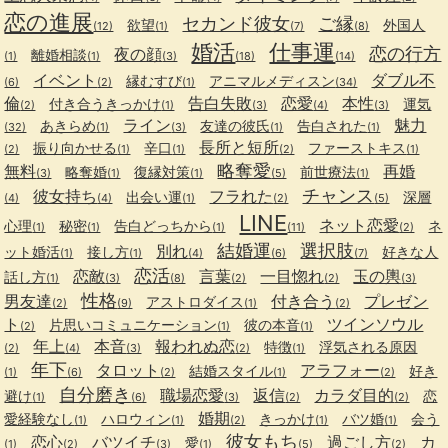
恋の進展
セカンド彼女
ご縁
欲望
外国人
(12)
(1)
(7)
(8)
婚活
仕事運
恋の行方
夜の顔
離婚相談
(1)
(1)
(3)
(18)
(14)
イベント
ダブル不
縁むすび
アニマルメディスン
(6)
(2)
(1)
(34)
倫
告白失敗
恋愛
本性
付き合うきっかけ
運気
(2)
(1)
(3)
(4)
(3)
ライン
魅力
あきらめ
友達の彼氏
告白された
(32)
(1)
(3)
(1)
(1)
長所と短所
振り向かせる
辛口
ファーストキス
(2)
(1)
(1)
(2)
(1)
略奪愛
無料
再婚
略奪婚
復縁対策
前世療法
(3)
(1)
(1)
(5)
(1)
チャンス
彼女持ち
フラれた
出会い運
深層
(4)
(4)
(1)
(2)
(5)
LINE
ネット恋愛
心理
秘密
告白どっちから
ネ
(1)
(1)
(1)
(11)
(2)
結婚運
選択肢
別れ
ット婚活
接し方
好きな人
(1)
(1)
(4)
(6)
(7)
恋活
恋敵
言葉
一目惚れ
玉の輿
話し方
(1)
(3)
(8)
(2)
(2)
(3)
性格
男友達
付き合う
プレゼン
アストロダイス
(2)
(9)
(1)
(2)
ト
ツインソウル
片思いコミュニケーション
彼の本音
(2)
(1)
(1)
年上
本音
報われぬ恋
特徴
浮気される原因
(2)
(4)
(3)
(2)
(1)
年下
タロット
アラフォー
結婚スタイル
好き
(1)
(6)
(2)
(1)
(2)
自分磨き
職場恋愛
返信
カラダ目的
避け
恋
(1)
(6)
(3)
(2)
(2)
婚期
愛経験なし
ハロウィン
きっかけ
バツ婚
会う
(1)
(1)
(2)
(1)
(1)
彼女もち
恋心
バツイチ
過ごし方
カ
愛
(1)
(2)
(3)
(1)
(5)
(2)