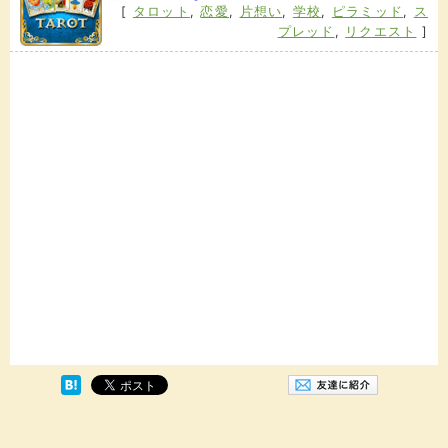
[
タロット
,
恋愛
,
片想い
,
学校
,
ピラミッド
,
ス
プレッド
,
リクエスト
]