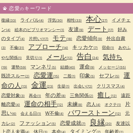
恋愛
キーワード
の
本心
ライバル
イメチェ
復縁
浮気
相性
(33)
(4)
(30)
(33)
(27)
デート
友達
ン
好み
絵本のビブリオマンシー
(4)
(1)
(9)
(17)
モテ
恋愛傾向
のタイプ
外出自粛
片想い
(4)
(117)
(18)
(9)
アプローチ
キッカケ
不倫
宿命
あやふ
(3)
(31)
(14)
(7)
(1)
告白
メール
気持ち
やな関係
見切り
(1)
(1)
(12)
(24)
マンネリ
運命
運勢
結婚
メッセージ
(19)
(59)
(5)
(40)
(9)
(55)
恋愛運
運
印象
セフレ
既読スルー
二股
(2)
(15)
(1)
(5)
(5)
金運
命の人
クリスマス
生徒
出会い
(13)
(23)
(1)
(72)
(4)
癒し
年の差
恋愛対象
三角関係
遠距
再会
(3)
(1)
(8)
(2)
(12)
運命の相手
未練
片
離恋愛
恋人
オクテ
(4)
(12)
(8)
(4)
(1)
パワーストーン
思い
W不倫
元
会える日
(6)
(1)
(4)
(12)
良縁
ファッション
恋愛成就
カレ
友達以
(2)
(5)
(7)
(20)
タイミング
上恋人未満
休日
本命
年齢差
(4)
(3)
(4)
(7)
(2)