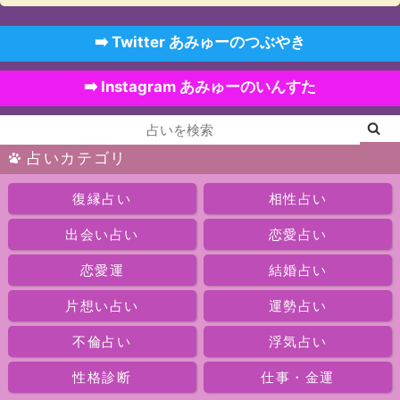
➡️ Twitter あみゅーのつぶやき
➡️ Instagram あみゅーのいんすた
占いカテゴリ
復縁占い
相性占い
出会い占い
恋愛占い
恋愛運
結婚占い
片想い占い
運勢占い
不倫占い
浮気占い
性格診断
仕事・金運