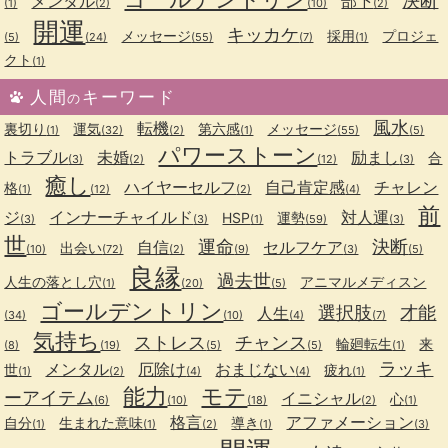
決断
メンタル
部下
(1)
(2)
(10)
(2)
開運
キッカケ
メッセージ
採用
プロジェ
(5)
(24)
(55)
(7)
(1)
クト
(1)
人間
キーワード
の
風水
転機
裏切り
運気
第六感
メッセージ
(1)
(32)
(2)
(1)
(55)
(5)
パワーストーン
トラブル
未婚
励まし
合
(3)
(2)
(12)
(3)
癒し
ハイヤーセルフ
自己肯定感
チャレン
格
(1)
(12)
(2)
(4)
前
ジ
インナーチャイルド
対人運
HSP
運勢
(3)
(3)
(1)
(59)
(3)
世
運命
決断
自信
セルフケア
出会い
(10)
(72)
(2)
(9)
(3)
(5)
良縁
過去世
人生の落とし穴
アニマルメディスン
(1)
(20)
(5)
ゴールデントリン
選択肢
才能
人生
(34)
(10)
(4)
(7)
気持ち
ストレス
チャンス
輪廻転生
来
(8)
(19)
(5)
(5)
(1)
ラッキ
メンタル
厄除け
おまじない
世
疲れ
(1)
(2)
(4)
(4)
(1)
能力
モテ
ーアイテム
イニシャル
心
(6)
(10)
(18)
(2)
(1)
格言
アファメーション
自分
生まれた意味
導き
(1)
(1)
(2)
(1)
(3)