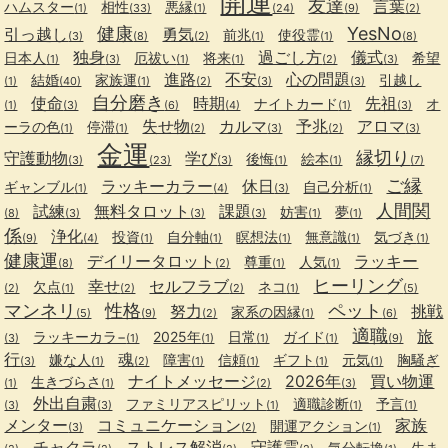
開運
友達
言葉
ハムスター
相性
悪縁
(1)
(33)
(1)
(24)
(9)
(2)
健康
YesNo
引っ越し
勇気
前兆
使役霊
(3)
(8)
(2)
(1)
(1)
(8)
独身
過ごし方
儀式
日本人
厄祓い
将来
希望
(1)
(3)
(1)
(1)
(2)
(3)
進路
不安
心の問題
結婚
家族運
引越し
(1)
(40)
(1)
(2)
(3)
(3)
自分磨き
使命
時期
先祖
ナイトカード
オ
(1)
(3)
(6)
(4)
(1)
(3)
失せ物
カルマ
予兆
アロマ
ーラの色
停滞
(1)
(1)
(2)
(3)
(2)
(3)
金運
縁切り
守護動物
学び
後悔
絵本
(3)
(23)
(3)
(1)
(1)
(7)
ご縁
ラッキーカラー
休日
ギャンブル
自己分析
(1)
(4)
(3)
(1)
人間関
試練
無料タロット
課題
妨害
夢
(8)
(3)
(3)
(3)
(1)
(1)
係
浄化
投資
自分軸
瞑想法
無意識
気づき
(9)
(4)
(1)
(1)
(1)
(1)
(1)
健康運
デイリータロット
ラッキー
尊重
人気
(8)
(2)
(1)
(1)
ヒーリング
幸せ
セルフラブ
欠点
ネコ
(2)
(1)
(2)
(2)
(1)
(5)
マンネリ
性格
ペット
努力
挑戦
家系の因縁
(5)
(9)
(2)
(1)
(6)
適職
旅
ラッキーカラ−
2025年
日常
ガイド
(3)
(1)
(1)
(1)
(1)
(9)
行
魂
嫌な人
障害
信頼
ギフト
元気
胸騒ぎ
(3)
(1)
(2)
(1)
(1)
(1)
(1)
ナイトメッセージ
2026年
買い物運
生きづらさ
(1)
(1)
(2)
(3)
外出自粛
ファミリアスピリット
適職診断
予言
(3)
(3)
(1)
(1)
(1)
メンター
コミュニケーション
家族
開運アクション
(3)
(2)
(1)
チャクラ
ストレス解消
守護霊
気分転換
生ま