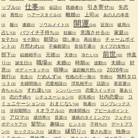
仕事
引き寄せ
ップル
失恋
会話
既婚者
(2)
(18)
(1)
(1)
(5)
離婚
上司
異性
ヘアースタイル
あの人の本音
(4)
(1)
(1)
(2)
(4)
開運
服
連絡
ソウルメイト
近況
破局
(1)
(1)
(1)
(1)
(24)
(1)
(1)
占い
バツイチ子持ち
意識させる
家庭
妊娠
(3)
(2)
(1)
(2)
(2)
願望
チャームポイ
女子力
モテ期
隠し事
再出発
(1)
(1)
(2)
(1)
(1)
ント
片想われ
不倫願望
音信不通
タイプの女性
(2)
(3)
(1)
(1)
(1)
前世
部下
元彼
仲直
結婚相手
天使
冷たい
(2)
(1)
(2)
(1)
(1)
(10)
職場
り
未婚
時期
夫婦
好
誕生日
波動
(2)
(1)
(8)
(2)
(4)
(1)
(2)
意
喧嘩
2026年
ボディータッチ
遠距離片想い
(2)
(1)
(3)
(1)
(3)
旅行
だめんず
無料タロ
先生
性格の不一致
学校
(3)
(1)
(4)
(1)
(1)
ット
夫婦関係
恋愛相談
浮気相手
話題
美容運
(3)
(1)
(1)
(1)
(1)
(1)
すれ違い
赤ちゃん
シンパシー
恋愛スイッチ
脈あり
(1)
(3)
(1)
(1)
社内恋愛
コ
恋の予感
シチュエーション
劣等感
(1)
(1)
(1)
(1)
(2)
ミュニケーション
おまじない
執着
コンプレックス
(2)
(4)
(1)
４オラクル
冷却期間
肉体関係
アピールポイント
(1)
(1)
(2)
(1)
アロマ
成功率
音楽
連絡のタイミング
フェチ
(1)
(3)
(1)
(1)
(1)
(1)
髪型
趣味
ボディケア
ヒント
子持ち
デートプラ
(1)
(2)
(2)
(1)
(1)
縁切り
独身
ン
セックスレス
誠実
愛され度
(1)
(1)
(1)
(7)
(1)
(3)