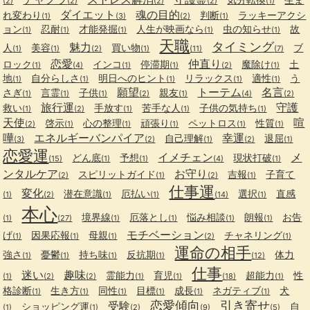
(2)
(2)
(2)
(2)
(1)
ダイエット
魂の目的
れ変わり
判断
ラッキーアクシ
(1)
(3)
(2)
(1)
ョン
忍耐
才能発掘
人生が映画なら
虫の知らせ
故
(1)
(1)
(1)
(1)
(1)
天職
タイミング
魅力
人
美容
買い物
ブ
(1)
(1)
(2)
(1)
(11)
(7)
恋愛
仲直り
ロック
インコ
停滞期
魔除け
土
(1)
(4)
(1)
(1)
(2)
(1)
地
自分らしさ
明日へのヒント
リラックス
適性
う
(1)
(1)
(1)
(1)
(1)
願望
トーテム
名言
さぎ
言霊
子供
親友
(1)
(1)
(1)
(2)
(1)
(4)
(2)
旅行運
守護
救い
手放す
苦手な人
子供の気持ち
(1)
(2)
(1)
(1)
(1)
天使
喧
啓示
心の整理
頑張り
ペットロス
性質
(2)
(1)
(1)
(1)
(1)
(1)
嘩
エネルギーバンパイア
幸運
自己理解
退屈
(3)
(2)
(1)
(2)
(1)
恋愛運
イメチェン
メ
どん底
予想
現状打破
(15)
(1)
(1)
(4)
(1)
ンタルケア
お守り
スピリットガイド
吉報
子育て
(2)
(1)
(2)
(1)
仕事運
変化
潜在意識
厄払い
選択
直感
(1)
(2)
(1)
(1)
(14)
(1)
本心
境界線
厄落とし
悩み相談
朗報
お告
(1)
(27)
(1)
(1)
(1)
(1)
モチベーション
げ
因果応報
母親
チャネリング
(1)
(1)
(1)
(2)
(1)
運命の相手
強さ
憂鬱
持ち味
反抗期
体力
(1)
(1)
(1)
(1)
(12)
仕事
迷い
趣味
霊能力
育児
超能力
性
(1)
(2)
(2)
(1)
(1)
(18)
(1)
格診断
生き方
同性
目標
成長
ネガティブ
犬
(1)
(1)
(1)
(1)
(1)
(1)
恋愛傾向
引き寄せ
受験
ショッピング運
自
(1)
(1)
(2)
(9)
(5)