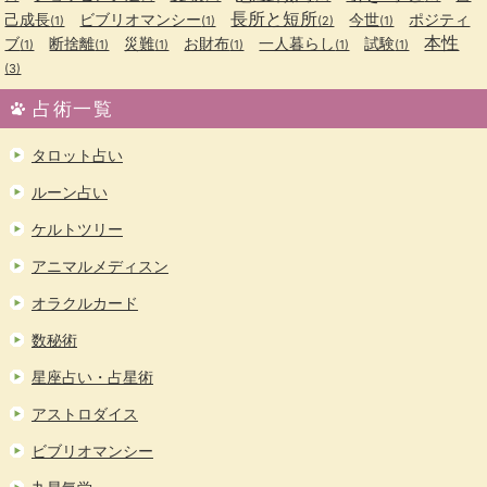
長所と短所
己成長
ビブリオマンシー
今世
ポジティ
(1)
(1)
(2)
(1)
本性
ブ
断捨離
災難
お財布
一人暮らし
試験
(1)
(1)
(1)
(1)
(1)
(1)
(3)
占術一覧
タロット占い
ルーン占い
ケルトツリー
アニマルメディスン
オラクルカード
数秘術
星座占い・占星術
アストロダイス
ビブリオマンシー