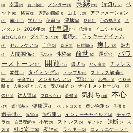
良縁
縁切り
ペ
幸運
メンター
買い物
(1)
(2)
(1)
(3)
(20)
(7)
ット
格言
励まし
アファメーション
家系の因縁
(6)
(2)
(1)
(3)
健康
幸せ
学び
使命
メ
忍耐
心の整理
(3)
(2)
(3)
(3)
(8)
(1)
(1)
仕事運
ンタル
2026年
イニシャル
信頼
(2)
(3)
(14)
(1)
(2)
適職
ラッキーアイテム
ダイエット
自分らしさ
(1)
(3)
(9)
癒し
セルフケア
自信
魅力
直感
反抗期
(6)
(3)
(2)
(1)
(1)
(12)
前世
パワ
人間関係
性格
運命
元気
(2)
(9)
(1)
(9)
(10)
(9)
開運
ーストーン
チャンス
儀式
どん底
(12)
(24)
(3)
(1)
タイミング
本性
トラブル
ストレス解消
(5)
(3)
(7)
(3)
(2)
メンタルケア
厄除け
救い
子育て
お告げ
性格診
(1)
(1)
(2)
(4)
(1)
魂の目的
ナイトメッセージ
断
人生の落とし穴
頑
(1)
(1)
(2)
(2)
本心
気持ち
対人運
張り
ブロック
憂鬱
(1)
(3)
(1)
(1)
(19)
健康運
買い物運
瞑想法
ペットロス
子供
(27)
(1)
(8)
(1)
(3)
(1)
過去世
旅行運
インナーチャイルド
チャク
障害
(5)
(1)
(2)
(3)
ストレス
決断
ラ
不安
自己理解
ギフト
人
(2)
(1)
(3)
(5)
(1)
(5)
引き寄せ
友達
ラッキー
コミュニケーショ
気
(1)
(5)
(9)
(2)