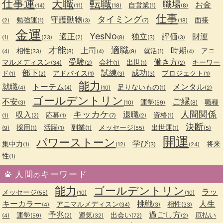
仕事運
天職
転職
職場
お金
自営業
(14)
(11)
(18)
(1)
(8)
仕事
タイミング
守護動物
勉強運
面接
(2)
(1)
(3)
(7)
(18)
金運
YesNo
適正
独立
評価
財運
(1)
(23)
(2)
(8)
(3)
(3)
才能
適職
上司
時期
相性
就活
アニ
(4)
(33)
(8)
(4)
(9)
(1)
(4)
受験
働き方
マルメディスン
会社
出世
キーワー
(34)
(2)
(1)
(1)
(2)
部下
試練
成功
ド
アドバイス
プロジェクト
(1)
(2)
(1)
(3)
(3)
(1)
能力
就職
トーテム
メンタル
足りないもの
(4)
(4)
(10)
(1)
(2)
ゴールデントリン
ご縁
不安
運勢
職種
(3)
(10)
(59)
(8)
キッカケ
人間関係
収入
退職
応募
資格
(1)
(2)
(1)
(7)
(2)
(1)
決断
採用
活躍
副業
メッセージ
出世運
(9)
(1)
(1)
(1)
(55)
(1)
(5)
開運
パワーストーン
学び
集中力
将来
(1)
(12)
(3)
(24)
性
(1)
人間
キーワード
の
能力
ゴールデントリン
ラッ
メッセージ
(55)
(10)
(10)
キーカラー
挑戦
人生
アニマルメディスン
相性
(4)
(34)
(3)
(33)
予兆
過ごし方
運勢
運気
出会い
厄払い
(4)
(59)
(2)
(32)
(72)
(2)