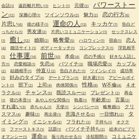
パワーストー
元彼
会話
遠距離片想い
ヒント
(1)
(1)
(1)
(2)
ン
恋の行方
ツインソウル
魅力
深層心理
(12)
(1)
(2)
(2)
(6)
運命の人
片思い
キッカケ
彼の様子
告白ど
(6)
(1)
(13)
(7)
男友達
っちから
片思いコミュニケーション
セックスレス
(1)
(2)
(1)
癒し
略奪愛
婚期
恋人
ハロウィン
宿命
(1)
(12)
(2)
(5)
(1)
(1)
婚活サイト
ボディータッチ
コンプレックス
浮気相手
(4)
(1)
(1)
(1)
仕事運
前世
本命
恋の予感
好きな人話し
(1)
(14)
(10)
(4)
(1)
失恋
バツイチ
職場恋愛
カップル
方
恋愛相談
(1)
(1)
(4)
(3)
(3)
仲直り
結婚相手
告白された
ツインレイ
成功率
(2)
(1)
(2)
(1)
(1)
好みのタイプ
デートプラン
好き避け
アピールポイ
(1)
(4)
(1)
(1)
性格
部下
上司
W不倫
４オ
ント
肉体関係
(1)
(2)
(4)
(1)
(9)
(4)
チャンス
ラクル
既読スルー
プレゼント
再会
(2)
(5)
(2)
(2)
年齢差
言葉
彼の本音
あやふやな関係
執着
(1)
(1)
(1)
(1)
(2)
(2)
すれ違い
クリ
赤ちゃん
天使
シンパシー
略奪婚
(3)
(1)
(1)
(1)
(1)
タ
スマス
趣味
意識させる
一目惚れ
再出発
(4)
(2)
(1)
(2)
(2)
イミング
イニシャル
フラれた
子持ち
オクテ
(7)
(2)
(2)
(1)
バツイチ子持ち
ファーストキス
話題
絵本のビブリ
(1)
(1)
(1)
(2)
運命
コミュニケ
オマンシー
振り向かせる
冷却期間
(1)
(9)
(1)
(1)