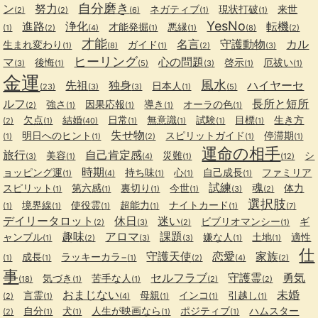
自分磨き
ン
努力
ネガティブ
現状打破
来世
(2)
(2)
(6)
(1)
(1)
YesNo
進路
浄化
転機
才能発掘
悪縁
(1)
(2)
(4)
(1)
(1)
(8)
(2)
才能
名言
守護動物
カル
生まれ変わり
ガイド
(1)
(8)
(1)
(2)
(3)
ヒーリング
マ
心の問題
後悔
啓示
厄祓い
(3)
(1)
(5)
(3)
(1)
(1)
金運
風水
先祖
独身
ハイヤーセ
日本人
(23)
(3)
(3)
(1)
(5)
ルフ
長所と短所
強さ
因果応報
導き
オーラの色
(2)
(1)
(1)
(1)
(1)
欠点
結婚
日常
無意識
試験
目標
生き方
(2)
(1)
(40)
(1)
(1)
(1)
(1)
失せ物
明日へのヒント
スピリットガイド
停滞期
(1)
(1)
(2)
(1)
(1)
運命の相手
旅行
自己肯定感
美容
災難
シ
(3)
(1)
(4)
(1)
(12)
時期
ョッピング運
持ち味
心
自己成長
ファミリア
(1)
(4)
(1)
(1)
(1)
試練
魂
スピリット
第六感
裏切り
今世
体力
(1)
(1)
(1)
(1)
(3)
(2)
選択肢
境界線
使役霊
超能力
ナイトカード
(1)
(1)
(1)
(1)
(1)
(7)
デイリータロット
休日
迷い
ビブリオマンシー
ギ
(2)
(3)
(2)
(1)
趣味
アロマ
課題
ャンブル
嫌な人
土地
適性
(1)
(2)
(3)
(3)
(1)
(1)
仕
守護天使
恋愛
家族
成長
ラッキーカラ−
(1)
(1)
(1)
(2)
(4)
(2)
事
セルフラブ
守護霊
勇気
気づき
苦手な人
(18)
(1)
(1)
(2)
(2)
おまじない
未婚
言霊
母親
インコ
引越し
(2)
(1)
(4)
(1)
(1)
(1)
自分
犬
人生が映画なら
ポジティブ
ハムスター
(2)
(1)
(1)
(1)
(1)