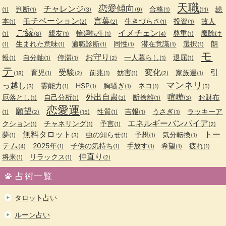
天職
恋愛傾向
チャレンジ
判断
合格
絵
(1)
(1)
(3)
(9)
(1)
(11)
モチベーション
言葉
本
生きづらさ
投資
故人
(1)
(2)
(2)
(1)
(1)
ご縁
イメチェン
親友
輪廻転生
尊重
魔除け
(1)
(8)
(1)
(1)
(4)
(1)
生まれた意味
適職診断
同性
潜在意識
選択
朗
(1)
(1)
(1)
(1)
(1)
(1)
モ
お守り
報
自分軸
停滞
一人暮らし
退屈
(1)
(1)
(1)
(2)
(1)
(1)
テ
受験
変化
引
育児
前兆
妨害
家族運
(18)
(1)
(2)
(1)
(1)
(2)
(1)
マンネリ
っ越し
霊能力
HSP
胸騒ぎ
ネコ
(3)
(1)
(1)
(1)
(1)
(5)
外出自粛
喧嘩
厄落とし
自己分析
断捨離
お財布
(1)
(1)
(3)
(1)
(3)
恋愛運
願望
性質
吉報
うさぎ
ラッキーア
(1)
(2)
(15)
(1)
(1)
(1)
エネルギーバンパイア
クション
チャネリング
予言
(1)
(1)
(1)
(2)
無料タロット
トー
夢
虫の知らせ
予想
気分転換
(1)
(3)
(1)
(1)
(1)
テム
2025年
子供の気持ち
手放す
希望
疲れ
(4)
(1)
(1)
(1)
(1)
(1)
仲直り
将来
リラックス
(1)
(1)
(2)
占術一覧
タロット占い
ルーン占い