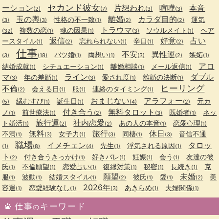
セカンド彼女
ーション
片想われ
喧嘩
本音
(2)
(7)
(3)
(3)
玉の輿
離婚
カラダ目的
性格の不一致
運気
(3)
(3)
(1)
(2)
(2)
トラウマ
複数の恋
魂の因果
ソウルメイト
ヘア
(32)
(1)
(1)
(3)
(1)
返信
好意
占い
ースタイル
忘れられない
辛口
(1)
(2)
(1)
(1)
(2)
仕事
不安
異性運
バツ婚
両想い
嫉妬
(3)
(18)
(1)
(1)
(3)
(2)
(1)
アロ
結婚成就
シチュエーション
離婚相談
メール返信
(1)
(1)
(1)
(1)
マ
ライン
ダブル
年の差婚
愛され度
離婚の決断
(3)
(1)
(3)
(1)
(1)
ヒーリング
不倫
会える日
服
連絡のタイミング
(2)
(1)
(1)
(1)
おまじない
アラフォー
縁むすび
誕生日
元カ
(5)
(1)
(1)
(4)
(2)
付き合う
無料タロット
ノ
前世療法
既婚者
ネッ
(1)
(1)
(2)
(3)
(1)
旅行運
社内恋愛
ト婚活
あの人の本音
恋愛心理
(1)
(2)
(2)
(1)
(1)
無料
旅行
休日
不満
女子力
同棲
音信不通
(1)
(3)
(1)
(3)
(1)
(3)
職場
イメチェン
タロッ
先生
浮気される原因
(1)
(8)
(4)
(1)
(1)
ト
付き合うきっかけ
好きバレ
妊娠
会う
友達の彼
(2)
(1)
(1)
(1)
(1)
氏
不倫願望
恋愛占い
復縁対策
秘密
長続き
克
(1)
(1)
(1)
(1)
(1)
(1)
願望
未婚
服
波動
結婚スタイル
彼氏
愛
美
(1)
(1)
(1)
(2)
(1)
(1)
(2)
2026年
容運
恋愛経験なし
あきらめ
夫婦関係
(1)
(1)
(3)
(1)
(1)
仕事
キーワード
の