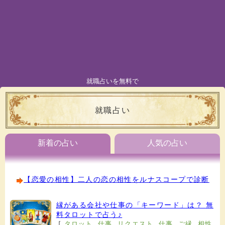
就職占いを無料で
就職占い
新着の占い
人気の占い
【恋愛の相性】二人の恋の相性をルナスコープで診断
縁がある会社や仕事の「キーワード」は？ 無
料タロットで占う♪
[
タロット
,
仕事
,
リクエスト
,
仕事
,
ご縁
,
相性
,