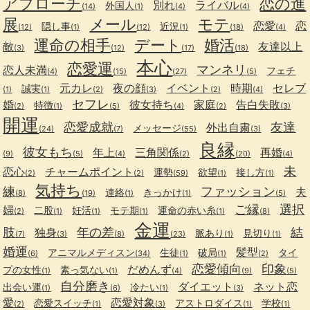
アプローチ
恋の進
別れ
ライバル
外国人
(14)
(1)
(4)
(4)
展
メール
モテ
恋愛
恋
隠し事
近況
(12)
(1)
(12)
(1)
(18)
(4)
運命の相手
デート
婚活
敵
友達以上
(3)
(12)
(17)
(18)
本心
恋愛運
マンネリ
恋人未満
フェチ
(4)
(15)
(27)
(5)
元カレ
夜の顔
イベント
時期
セレブ
誠実
(1)
(1)
(2)
(3)
(2)
(4)
セフレ
婚
彼女持ち
家庭
告白失敗
特徴
(2)
(1)
(5)
(4)
(2)
(3)
開運
恋愛成就
友達
外出自粛
メッセージ
(24)
(7)
(55)
(3)
良縁
彼女もち
年上
三角関係
再婚
(9)
(5)
(4)
(2)
(20)
(4)
未
恋心
チャームポイント
運勢
欲望
接し方
(2)
(2)
(59)
(1)
(1)
気持ち
練
ファッション
夫
連絡
きっかけ
(8)
(19)
(1)
(1)
(5)
ご縁
選択
婦
二股
妊活
モテ期
運命の赤い糸
(2)
(1)
(1)
(1)
(1)
(8)
金運
肢
年の差
結
独身
脈あり
見切り
(7)
(3)
(8)
(23)
(1)
(1)
婚運
髪型
アニマルメディスン
生徒
破局
タイ
(6)
(34)
(1)
(1)
(2)
恋愛傾向
印象
だめんず
プの女性
素っ気ない
(1)
(1)
(4)
(9)
(5)
自分磨き
ダイエット
ネット恋
出会い運
冷たい
(1)
(6)
(1)
(3)
愛
恋愛対象
恋愛スイッチ
アストロダイス
学校
(2)
(1)
(3)
(1)
(1)