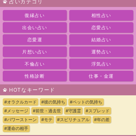
占いカテゴリ
復縁占い
相性占い
出会い占い
恋愛占い
恋愛運
結婚占い
片想い占い
運勢占い
不倫占い
浮気占い
性格診断
仕事・金運
HOTなキーワード
#オラクルカード
#彼の気持ち
#ペットの気持ち
#メッセージ
#前世・過去世
#守護霊
#スプレッド
#パワーストーン
#モテ
#スピリチュアル
#年の差
#運命の相手