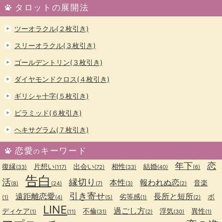
タロットの展開法
ツーオラクル(２枚引き)
スリーオラクル(３枚引き)
ゴールデントリン(３枚引き)
ダイヤモンドクロス(４枚引き)
ギリシャ十字(５枚引き)
ピラミッド(６枚引き)
ヘキサグラム(７枚引き)
恋愛
キーワード
の
年下
恋
復縁
片想い
出会い
相性
結婚
(33)
(117)
(72)
(33)
(40)
(6)
告白
活
縁切り
本性
報われぬ恋
音楽
(8)
(24)
(7)
(3)
(2)
引き寄せ
遠距離恋愛
長所と短所
劣等感
ボ
(1)
(4)
(5)
(1)
(2)
LINE
過ごし方
ディケア
不倫
浮気
異性
(1)
(11)
(31)
(2)
(30)
(1)