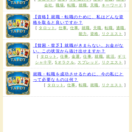
会社
,
職場
,
転職
,
就職
,
天職
,
キーワード
]
【資格】就職・転職のために、私はどんな資
格を取ると良いですか？
[
タロット
,
仕事
,
仕事
,
就職
,
天職
,
転職
,
適職
,
能力
,
資格
,
リクエスト
]
【貧困・貧乏】就職がきまらない。お金がな
い。この状況から抜け出せますか？
[
タロット
,
仕事
,
金運
,
仕事
,
就職
,
就活
,
ギリ
シャ十字
,
5オラクル
,
スプレッド
,
リクエスト
]
就職・転職を成功させるために、今の私にと
って必要なものは何？
[
タロット
,
仕事
,
転職
,
就職
,
リクエスト
]