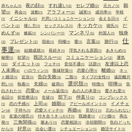
夜の顔
すれ違い
セレブ婚
願
赤ちゃん
元カノ
(1)
(3)
(3)
(2)
(1)
望
アラフォー
再会
波動
誠実
成功率
学校
(2)
(1)
(1)
(2)
(1)
(1)
イニシャル
イ
片思いコミュニケーション
会える日
(1)
(2)
(1)
(1)
キッカケ
ベント
だ
接し方
セックスレス
彼氏
(2)
(1)
(1)
(7)
(1)
マンネリ
めんず
独身
嫉妬
シンパシー
外国人
(4)
(1)
(1)
(5)
(1)
仕
プレゼント
言葉
旅行
宿命
同棲
愛
(3)
(2)
(1)
(1)
(1)
(2)
(3)
事運
結婚成就
長続き
浮気される原因
あきらめ
(14)
(1)
(1)
(1)
(1)
既読スルー
コミュニケーション
秘密
欲望
運気
(1)
(1)
(2)
(2)
ダイエット
友達以上恋
フェチ
音信不通
話題
(32)
(3)
(1)
(1)
(1)
人未満
離婚
ハロウィン
復縁対策
恋愛心理
ネッ
(4)
(1)
(1)
(1)
(2)
告白失敗
ト婚活
近況
二股
タイプの女性
遠距離片
(1)
(1)
(3)
(1)
(1)
選択肢
夫婦
喧嘩
想い
執着
破局
特徴
告
(1)
(1)
(2)
(1)
(7)
(1)
(3)
恋愛
白された
メール返信
あの人の本音
愛され度
(1)
(4)
(1)
(1)
(1)
部下
仲直り
会話
前世療法
生徒
コンプレックス
(1)
(1)
(1)
(2)
(2)
上司
婚期
イメチェ
恋の予感
アピールポイント
(1)
(1)
(4)
(2)
(1)
ン
再婚
子持ち
恋愛スイッチ
見切り
忘れられない
(4)
(1)
(1)
(4)
(1)
友達の彼氏
付き合うきっかけ
既婚者
バツ婚
再出
(1)
(1)
(1)
(1)
(1)
三角関係
発
脈あり
恋愛相談
冷却期間
告白どっち
(1)
(2)
(1)
(1)
(1)
好意
から
出会い運
シチュエーション
婚活サイト
(1)
(2)
(1)
(1)
(1)