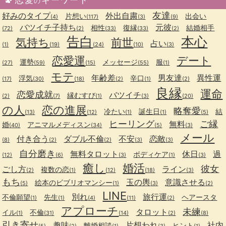
の
友達
好みのタイプ
外出自粛
片想い
出会い
(4)
(117)
(3)
(9)
バツイチ子持ち
元彼
相性
復縁
結婚相手
(72)
(2)
(33)
(33)
(2)
告白
本心
気持ち
前世
占い
(1)
(19)
(24)
(10)
(3)
恋愛運
デート
運勢
メッセージ
服
(27)
(59)
(15)
(55)
(1)
モテ
年齢差
男友達
異性運
浮気
辛口
(17)
(30)
(18)
(2)
(1)
(2)
良縁
運命
恋愛成就
バツイチ
縁むすび
(2)
(7)
(1)
(3)
(20)
の人
恋の進展
略奪愛
冷たい
誕生日
結
(13)
(12)
(1)
(1)
(5)
ヒーリング
ご縁
無料
婚
アニマルメディスン
(40)
(34)
(5)
(3)
メール
付き合う
ダブル不倫
不安
恋敵
(8)
(2)
(2)
(3)
(3)
自分磨き
無料タロット
休日
過
ボディケア
(12)
(6)
(3)
(1)
(3)
癒し
婚活
彼女
ごし方
ライン
複数の恋
(2)
(1)
(12)
(18)
(3)
もち
玉の輿
意識させる
絵本のビブリオマンシー
(5)
(1)
(3)
(2)
LINE
別れ
旅行運
不倫願望
先生
ヘアースタ
(1)
(1)
(4)
(11)
(2)
アプローチ
未練
タロット
イル
不倫
(1)
(31)
(14)
(2)
(8)
引き寄せ
趣味
片想われ
社内
離婚相談
ヒント
(5)
(2)
(1)
(3)
(1)