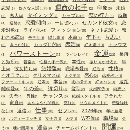
運命の相手
印象
恋愛
未婚
好きな人話し方
(2)
(1)
(12)
(5)
タイミング
恋の行方
恋人
カップル
時期
(2)
(4)
(7)
(2)
(6)
恋愛傾向
セカンド彼女
一目惚れ
恋
連絡
(4)
(1)
(9)
(2)
(7)
ファッション
愛対象
ライバル
ネット恋愛
報
(3)
(4)
(5)
(2)
年下
片思い
われぬ恋
本命
モテ期
隠し事
(2)
(1)
(1)
(4)
(6)
恋活
カラダ目的
トラウマ
きっかけ
好き避け
(6)
(1)
(2)
(8)
(1)
金運
パワーストーン
長所
ツインレイ
(3)
(12)
(1)
(23)
と短所
本性
年
音楽
性格の不一致
振り向かせる
(2)
(1)
(1)
(3)
(1)
結婚運
性格
上
彼女持ち
職場恋愛
妊活
(4)
(4)
(6)
(3)
(1)
(9)
４オラクル
クリスマス
恋心
オクテ
恋愛占い
(2)
(4)
(1)
(2)
(1)
本音
遠距
ファーストキス
妊娠
彼の様子
好きバレ
(1)
(1)
(3)
(1)
(1)
年の差
縁切り
離恋愛
髪型
夫婦関係
両想い
(4)
(8)
(7)
(2)
(1)
チャンス
失恋
フラれた
異性
結婚スタイル
(1)
(4)
(1)
(5)
(1)
家庭
あやふやな関係
克服
ソウルメイト
恋愛経験
(2)
(2)
(1)
(1)
(1)
仕事
セフレ
返信
2026年
なし
年の差婚
(1)
(2)
(18)
(5)
(3)
職場
W不倫
ボディータッチ
女子力
天使
会
(1)
(1)
(1)
(1)
(4)
(8)
開運
運命
チャームポイント
う
魂の因果
(1)
(1)
(9)
(2)
(24)