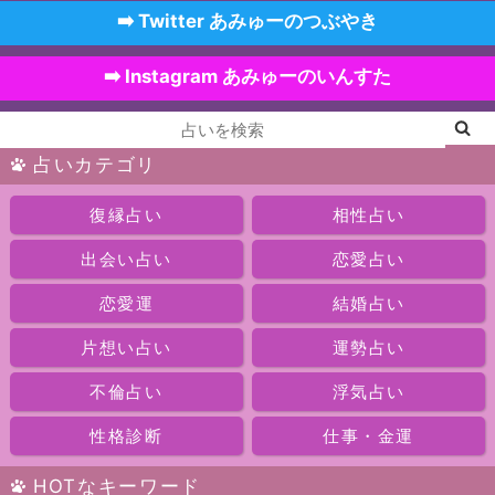
➡️ Twitter あみゅーのつぶやき
➡️ Instagram あみゅーのいんすた
占いカテゴリ
復縁占い
相性占い
出会い占い
恋愛占い
恋愛運
結婚占い
片想い占い
運勢占い
不倫占い
浮気占い
性格診断
仕事・金運
HOTなキーワード