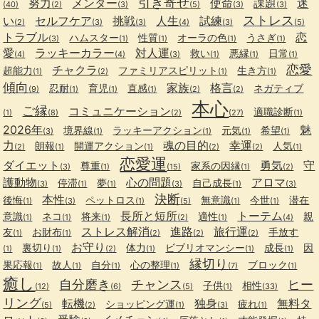
引き寄せ
努力
メンター
使命
課題
迷
(40)
(2)
(3)
(5)
(3)
(3)
ストレス
い
セルフケア
挑戦
人生
試練
(2)
(3)
(3)
(4)
(3)
(5)
トラブル
恋
ハムスター
性質
オーラの色
うさぎ
(3)
(1)
(1)
(1)
(1)
愛
ラッキーカラー
対人運
救い
悪縁
日常
(4)
(4)
(3)
(1)
(1)
(1)
恋愛
チャクラ
超能力
ファミリアスピリット
生き方
(1)
(2)
(1)
(1)
傾向
家族
格言
忍耐
育児
直感
ネガティブ
(9)
(1)
(1)
(1)
(2)
(2)
本心
ご縁
コミュニケーション
適職診断
(1)
(8)
(2)
(27)
(1)
2026年
魅
境界線
ラッキーアクション
元気
希望
(3)
(1)
(1)
(1)
(1)
力
魂の目的
幸運
朗報
開運アクション
人気
(2)
(1)
(1)
(2)
(2)
(1)
恋愛運
ダイエット
勇気
守
尊重
家系の因縁
(3)
(1)
(15)
(1)
(2)
護動物
心の問題
アロマ
停滞
夢
自己成長
(3)
(1)
(1)
(3)
(1)
(3)
決断
本性
後悔
ペットロス
無意識
今世
潜在
(1)
(3)
(1)
(5)
(1)
(1)
長所と短所
トーテム
意識
ネコ
将来
適性
親
(1)
(1)
(1)
(2)
(1)
(4)
ストレス解消
進路
旅行運
友
お財布
手放す
(1)
(1)
(2)
(2)
(2)
お守り
裏切り
体力
ビブリオマンシー
成長
因
(1)
(1)
(2)
(1)
(1)
(1)
縁切り
果応報
故人
自分
心の整理
ブロック
(1)
(1)
(1)
(1)
(7)
(1)
癒し
自分磨き
チャンス
ヒー
子供
相性
(12)
(6)
(5)
(1)
(33)
リング
転機
独身
無料タ
ショッピング運
疲れ
(5)
(2)
(1)
(3)
(1)