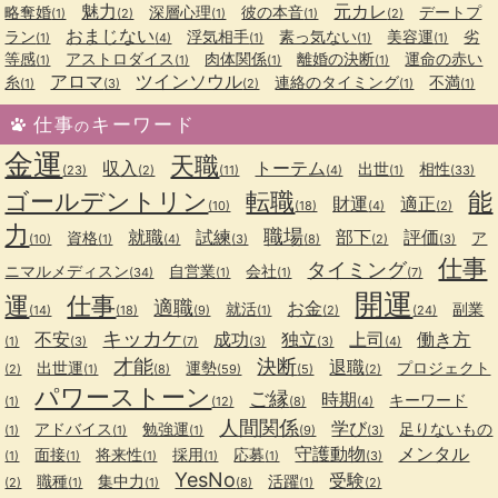
魅力
元カレ
略奪婚
深層心理
彼の本音
デートプ
(1)
(2)
(1)
(1)
(2)
おまじない
ラン
浮気相手
素っ気ない
美容運
劣
(1)
(4)
(1)
(1)
(1)
等感
アストロダイス
肉体関係
離婚の決断
運命の赤い
(1)
(1)
(1)
(1)
アロマ
ツインソウル
糸
連絡のタイミング
不満
(1)
(3)
(2)
(1)
(1)
仕事
キーワード
の
金運
天職
収入
トーテム
出世
相性
(23)
(2)
(11)
(4)
(1)
(33)
ゴールデントリン
転職
能
財運
適正
(10)
(18)
(4)
(2)
力
職場
就職
試練
部下
評価
資格
ア
(10)
(1)
(4)
(3)
(8)
(2)
(3)
仕事
タイミング
ニマルメディスン
自営業
会社
(34)
(1)
(1)
(7)
開運
運
仕事
適職
お金
就活
副業
(14)
(18)
(9)
(1)
(2)
(24)
キッカケ
不安
成功
独立
上司
働き方
(1)
(3)
(7)
(3)
(3)
(4)
才能
決断
退職
出世運
運勢
プロジェクト
(2)
(1)
(8)
(59)
(5)
(2)
パワーストーン
ご縁
時期
キーワード
(1)
(12)
(8)
(4)
人間関係
学び
アドバイス
勉強運
足りないもの
(1)
(1)
(1)
(9)
(3)
守護動物
メンタル
面接
将来性
採用
応募
(1)
(1)
(1)
(1)
(1)
(3)
YesNo
受験
職種
集中力
活躍
(2)
(1)
(1)
(8)
(1)
(2)