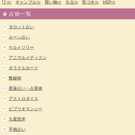
リ
ギャンブル
買い物
欠点
気づき
HSP
(5)
(1)
(1)
(1)
(1)
(1)
占術一覧
タロット占い
ルーン占い
ケルトツリー
アニマルメディスン
オラクルカード
数秘術
星座占い・占星術
アストロダイス
ビブリオマンシー
九星気学
手相占い