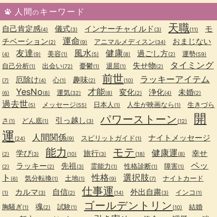
人間
キーワード
の
天職
自己肯定感
儀式
インナーチャイルド
モ
(4)
(3)
(3)
(11)
運命
チベーション
おまじない
アニマルメディスン
(2)
(9)
(34)
友達
風水
健康
過ごし方
美容
運勢
(4)
(9)
(1)
(5)
(8)
(2)
(59)
タイミング
失せ物
自己分析
出会い
憂鬱
退屈
(1)
(72)
(1)
(1)
(2)
前世
ラッキーアイテム
厄除け
趣味
心
(7)
(4)
(1)
(2)
(10)
YesNo
才能
変化
浄化
未婚
運気
(6)
(8)
(32)
(8)
(2)
(4)
(2)
過去世
メッセージ
日本人
人生が映画なら
生きづら
(5)
(55)
(1)
(1)
開
パワーストーン
引っ越し
さ
どん底
(1)
(1)
(3)
(12)
運
人間関係
ナイトメッセージ
スピリットガイド
(24)
(9)
(1)
能力
モテ
健康運
学び
旅行
幸せ
(2)
(3)
(10)
(3)
(18)
(8)
ペッ
ラッキー
先祖
霊能力
性格診断
障害
(2)
(2)
(3)
(1)
(1)
(1)
ト
性格
選択肢
気分転換
土地
ナイトカード
(6)
(1)
(1)
(9)
(7)
仕事運
カルマ
自信
外出自粛
インコ
(1)
(3)
(2)
(14)
(3)
(1)
ゴールデントリン
魂
胸騒ぎ
試験
結婚
(1)
(2)
(1)
(10)