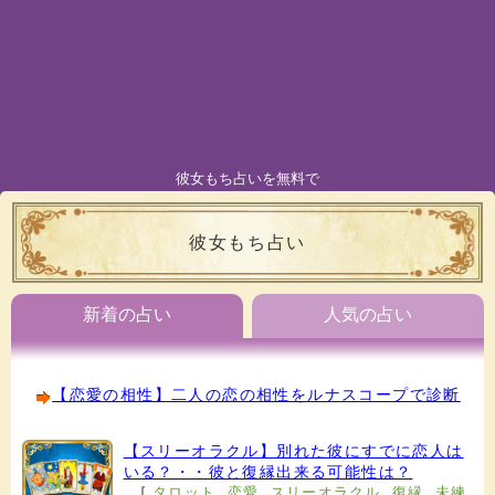
彼女もち占いを無料で
彼女もち占い
新着の占い
人気の占い
【恋愛の相性】二人の恋の相性をルナスコープで診断
【スリーオラクル】別れた彼にすでに恋人は
いる？・・彼と復縁出来る可能性は？
[
タロット
,
恋愛
,
スリーオラクル
,
復縁
,
未練
,