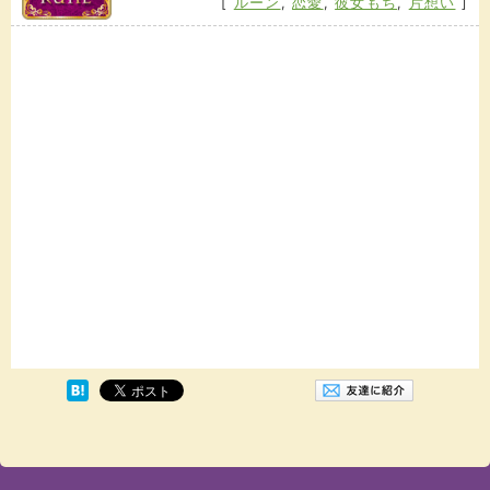
[
ルーン
,
恋愛
,
彼女もち
,
片想い
]