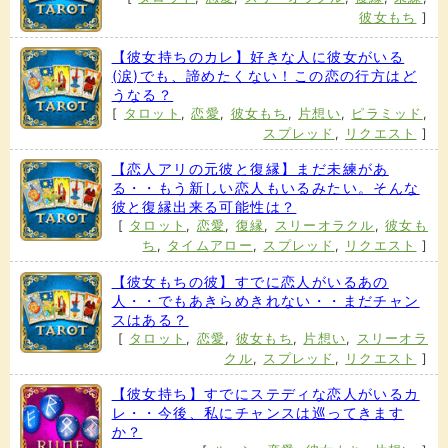
彼女もち
]
【彼女持ちのカレ】好きな人に彼女がいる
(涙)でも、諦めたくない！この恋の行方はど
うなる？
[
タロット
,
恋愛
,
彼女もち
,
片想い
,
ピラミッド
,
スプレッド
,
リクエスト
]
【恋人アリの元彼と復縁】まだ未練があ
る・・もう新しい恋人もいるみたい。そんな
彼と復縁出来る可能性は？
[
タロット
,
恋愛
,
復縁
,
スリーオラクル
,
彼女も
ち
,
タイムアロー
,
スプレッド
,
リクエスト
]
【彼女もちの彼】すでに恋人がいるあの
人・・でもあきらめきれない・・まだチャン
スはある？
[
タロット
,
恋愛
,
彼女もち
,
片想い
,
スリーオラ
クル
,
スプレッド
,
リクエスト
]
【彼女持ち】すでにステディな恋人がいるカ
レ・・今後、私にチャンスは巡ってきます
か？