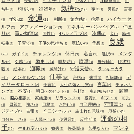
ロット
受験
イメチェン
厄落とし
才能発掘
持
(3)
(2)
(4)
(1)
(1)
気持ち
ち味
頑張り
2025年
導き
災難
言霊
(1)
(1)
(1)
(19)
(1)
(1)
金運
予兆
ハイヤーセ
判断
第六感
啓示
(1)
(2)
(23)
(1)
(1)
(1)
ルフ
アファメーション
エネルギーバンパイア
仲直
(2)
(3)
(2)
り
買い物運
セルフラブ
時期
同性
犬
輪廻
(2)
(3)
(1)
(2)
(4)
(1)
良縁
転生
子育て
子供の気持ち
厄払い
予想
(1)
(1)
(1)
(1)
(1)
チャレンジ
休日
名言
メンタ
ガイド
選択
(20)
(1)
(3)
(3)
(2)
(1)
ル
励まし
喧嘩
引越し
瞑想法
自分軸
現状打
(2)
(1)
(3)
(1)
(3)
(1)
適職
守護天使
破
絵本
魔除け
ラッキーカラ
(1)
(1)
(9)
(1)
(2)
仕事
メンタルケア
デ
−
合格
来世
断捨離
(1)
(2)
(18)
(1)
(1)
(1)
イリータロット
言葉
予言
人生の落とし穴
チャネリ
(2)
(1)
(1)
(2)
不安
願望
ング
明日へのヒント
信頼
虫の知らせ
(1)
(3)
(1)
(1)
(1)
悩み相談
家族運
リラックス
投資
ギフト
前兆
(2)
(1)
(1)
(1)
(1)
(1)
守護霊
母親
強さ
目標
お告げ
自己理解
ポ
(1)
(1)
(1)
(1)
(1)
(1)
(2)
イニシャル
ジティブ
吉報
生まれた意味
厄祓い
(1)
(1)
(2)
(1)
(1)
運命の相
自分らしさ
一人暮らし
使役霊
反抗期
(1)
(1)
(1)
(1)
手
マンネ
生まれ変わり
妨害
停滞期
苦手な人
(12)
(1)
(1)
(1)
(1)