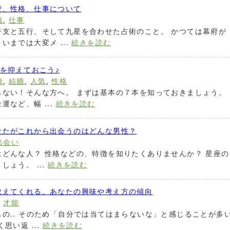
愛、性格、仕事について
格
,
仕事
干支と五行、そして九星を合わせた占術のこと。 かつては幕府が
までは大変メ ...
続きを読む
線を抑えておこう♪
康
,
結婚
,
人気
,
性格
らない！そんな方へ。 まずは基本の７本を知っておきましょう。
など、幅 ...
続きを読む
なたがこれから出会うのはどんな男性？
出会い
どんな人？ 性格などの、特徴を知りたくありませんか？ 星座の
ょう。 ...
続きを読む
教えてくれる。あなたの興味や考え方の傾向
,
才能
の.. そのため「自分では当てはまらないな」と感じることが多
思い返 ...
続きを読む