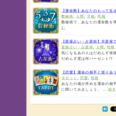
【運命数】あなたのもって生
数秘術
,
人間
,
才能
,
性格
数秘術で、あなたの運命数を導
む
【星座占い・占星術】月星座で
星座占い・占星術
,
人間
,
性格
気になるあの人はだめんず候
だめんず度は何パーセント!? 月
【恋愛】運命の相手と巡り会
タロット
,
恋愛
,
性格
あなたの魂が求める運命の相
に聞いてみましょう。 ...
続