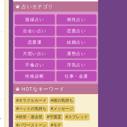
占いカテゴリ
復縁占い
相性占い
出会い占い
恋愛占い
恋愛運
結婚占い
片想い占い
運勢占い
不倫占い
浮気占い
性格診断
仕事・金運
HOTなキーワード
#オラクルカード
#彼の気持ち
#ペットの気持ち
#メッセージ
#前世・過去世
#守護霊
#スプレッド
い
#パワーストーン
#モテ