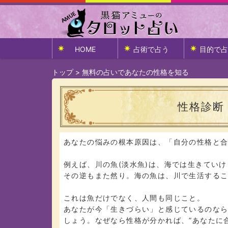
HOME
占術で占う
目的で占
トップ
>
無料の占いであなたの性格を知る
性格診断
あなたの悩みの根本原因は、「自分の性格と
例えば、川の魚(淡水魚)は、海では生きてい
その逆もまた然り。海の魚は、川で生活する
これは魚だけでなく、人間も同じこと。
あなたが今「生きづらい」と感じているのな
しょう。なぜなら性格が分かれば、”あなたに