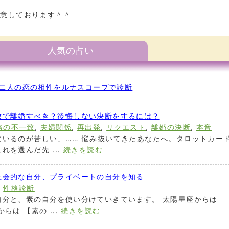
用意しております＾＾
人気の占い
二人の恋の相性をルナスコープで診断
致で離婚すべき？後悔しない決断をするには？
格の不一致
,
夫婦関係
,
再出発
,
リクエスト
,
離婚の決断
,
本音
にいるのが苦しい」…… 悩み抜いてきたあなたへ。タロットカー
を選んだ先 ...
続きを読む
社会的な自分、プライベートの自分を知る
,
性格診断
自分と、素の自分を使い分けていきています。 太陽星座からは
らは 【素の ...
続きを読む