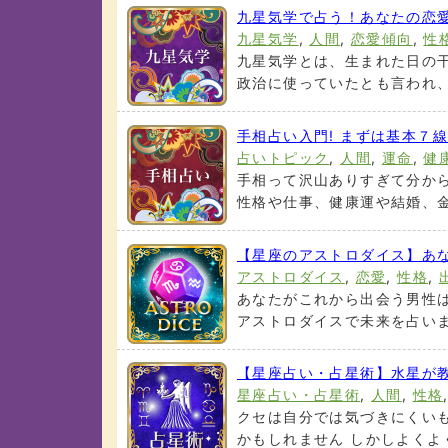
九星気学で占う！あなたの恋
九星気学
,
人間
,
恋愛傾向
,
性
九星気学とは、生まれた日の
政治に使っていたとも言われ、い
手相占い入門! まずは基本７
占いトピック
,
人間
,
運命
,
健
手相って沢山ありすぎて分か
性格や仕事、健康運や結婚、金運
【星座のアストロダイス】あ
アストロダイス
,
恋愛
,
性格
,
あなたがこれから出会う男性は
アストロダイスで未来を占いまし
【星座占い・占星術】水星が
星座占い・占星術
,
人間
,
性格
クセは自分では気づきにくいも
かもしれません しかしよくよく