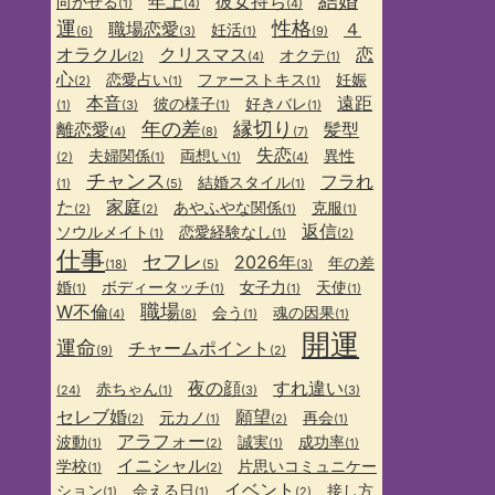
結婚
年上
彼女持ち
向かせる
(1)
(4)
(4)
運
性格
職場恋愛
４
妊活
(6)
(3)
(1)
(9)
オラクル
クリスマス
恋
オクテ
(2)
(4)
(1)
心
恋愛占い
ファーストキス
妊娠
(2)
(1)
(1)
本音
遠距
彼の様子
好きバレ
(1)
(3)
(1)
(1)
年の差
縁切り
離恋愛
髪型
(4)
(8)
(7)
失恋
夫婦関係
両想い
異性
(2)
(1)
(1)
(4)
チャンス
フラれ
結婚スタイル
(1)
(5)
(1)
た
家庭
あやふやな関係
克服
(2)
(2)
(1)
(1)
返信
ソウルメイト
恋愛経験なし
(1)
(1)
(2)
仕事
セフレ
2026年
年の差
(18)
(5)
(3)
婚
ボディータッチ
女子力
天使
(1)
(1)
(1)
(1)
職場
W不倫
会う
魂の因果
(4)
(8)
(1)
(1)
開運
運命
チャームポイント
(9)
(2)
夜の顔
すれ違い
赤ちゃん
(24)
(1)
(3)
(3)
セレブ婚
願望
元カノ
再会
(2)
(1)
(2)
(1)
アラフォー
波動
誠実
成功率
(1)
(2)
(1)
(1)
イニシャル
学校
片思いコミュニケー
(1)
(2)
イベント
ション
会える日
接し方
(1)
(1)
(2)