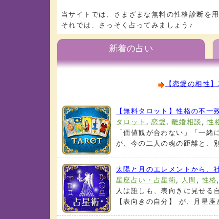
当サイトでは、さまざまな無料の性格診断を
それでは、さっそく占ってみましょう♪
新着の占い
【恋愛の相性】
【無料タロット】性格の不一
タロット
,
恋愛
,
離婚相談
,
性
「価値観が合わない」「一緒
が、今の二人の魂の距離と、別れ
太陽と月のエレメントから、
星座占い・占星術
,
人間
,
性格
人は誰しも、表向きに見せる
【表向きの自分】 が、月星座か