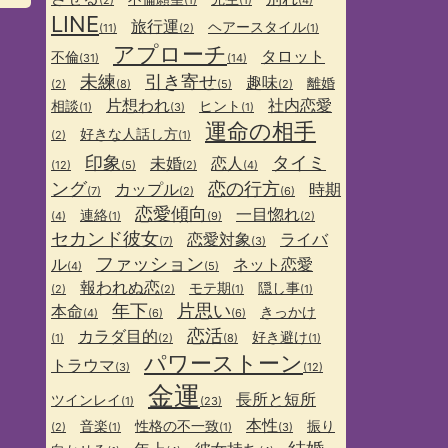
(2)
(1)
(1)
(4)
LINE
旅行運
ヘアースタイル
(11)
(2)
(1)
アプローチ
タロット
不倫
(31)
(14)
未練
引き寄せ
趣味
離婚
(2)
(8)
(5)
(2)
片想われ
社内恋愛
相談
ヒント
(1)
(3)
(1)
運命の相手
好きな人話し方
(2)
(1)
印象
タイミ
未婚
恋人
(12)
(5)
(2)
(4)
ング
恋の行方
カップル
時期
(7)
(2)
(6)
恋愛傾向
一目惚れ
連絡
(4)
(1)
(9)
(2)
セカンド彼女
恋愛対象
ライバ
(7)
(3)
ファッション
ル
ネット恋愛
(4)
(5)
報われぬ恋
モテ期
隠し事
(2)
(2)
(1)
(1)
年下
片思い
本命
きっかけ
(4)
(6)
(6)
恋活
カラダ目的
好き避け
(1)
(2)
(8)
(1)
パワーストーン
トラウマ
(3)
(12)
金運
長所と短所
ツインレイ
(1)
(23)
本性
音楽
性格の不一致
振り
(2)
(1)
(1)
(3)