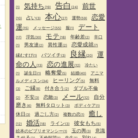
告白
気持ち
前世
(1)
(19)
(24)
本心
恋愛
占い
運勢
(10)
(3)
(27)
(59)
運
デート
読
メッセージ
服
(15)
(55)
(1)
モテ
年齢差
浮気
辛口
(17)
(30)
(18)
(2)
恋愛成就
男友達
異性運
(1)
(2)
(2)
(7)
良縁
運
バツイチ
縁むすび
(1)
(3)
(20)
命の人
恋の進展
冷たい
(13)
(12)
略奪愛
誕生日
結婚
アニマ
(1)
(1)
(5)
(40)
ヒーリング
無料
ルメディスン
(34)
(5)
ご縁
付き合う
ダブル不倫
(3)
(8)
(2)
メール
自分
不安
恋敵
(2)
(3)
(3)
(12)
磨き
無料タロット
ボディケア
(6)
(3)
(1)
癒し
休日
過ごし方
複数の恋
(3)
(2)
(1)
婚活
彼女もち
ライン
(12)
(18)
(3)
(5)
玉の輿
意識
絵本のビブリオマンシー
(1)
(3)
させる
別れ
不倫願望
先生