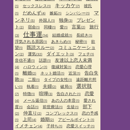
キッカケ
セックスレス
彼氏
(1)
(1)
(7)
マ
だめんず
嫉妬
シンパシー
(1)
(4)
(1)
(1)
ンネリ
独身
プレゼン
外国人
(5)
(1)
(3)
ト
言葉
旅行
宿命
同棲
愛
(2)
(1)
(1)
(1)
(2)
仕事運
結婚成就
長続き
(3)
(14)
(1)
(1)
浮気される原因
あきらめ
秘密
欲
(1)
(1)
(1)
既読スルー
コミュニケーショ
望
(1)
(2)
ン
ダイエット
運気
フェチ
(2)
(32)
(3)
(1)
友達以上恋人未満
音信不通
話題
(1)
(1)
ハロウィン
復縁対策
恋愛心理
(4)
(1)
(1)
離婚
告白失
ネット婚活
近況
(1)
(2)
(1)
(1)
敗
二股
タイプの女性
遠距離片想
(3)
(1)
(1)
選択肢
夫婦
い
執着
破局
(1)
(1)
(2)
(1)
喧嘩
恋愛
特徴
告白された
(7)
(1)
(3)
(1)
メール返信
あの人の本音
愛され
(4)
(1)
(1)
部下
度
会話
前世療法
生徒
(1)
(1)
(1)
(1)
仲直り
コンプレックス
恋の予感
(2)
(2)
(1)
上司
婚期
アピールポイント
(1)
(4)
(2)
(1)
イメチェン
子持ち
恋愛スイッチ
(4)
(1)
(1)