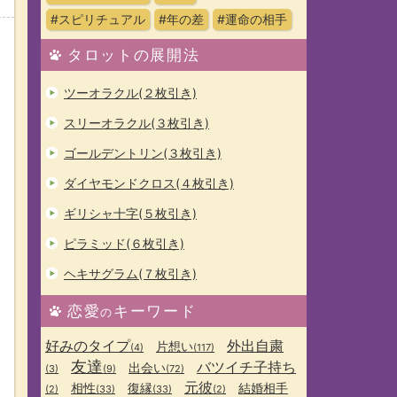
#スピリチュアル
#年の差
#運命の相手
タロットの展開法
ツーオラクル(２枚引き)
スリーオラクル(３枚引き)
ゴールデントリン(３枚引き)
ダイヤモンドクロス(４枚引き)
ギリシャ十字(５枚引き)
ピラミッド(６枚引き)
ヘキサグラム(７枚引き)
恋愛
キーワード
の
好みのタイプ
外出自粛
片想い
(4)
(117)
友達
バツイチ子持ち
出会い
(3)
(9)
(72)
元彼
相性
復縁
結婚相手
(2)
(33)
(33)
(2)