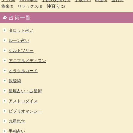
仲直り
将来
リラックス
(1)
(1)
(2)
占術一覧
タロット占い
ルーン占い
ケルトツリー
アニマルメディスン
オラクルカード
数秘術
星座占い・占星術
アストロダイス
ビブリオマンシー
九星気学
手相占い