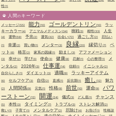
性
(1)
人間
キーワード
の
能力
ゴールデントリン
ラッ
メッセージ
(55)
(10)
(10)
キーカラー
挑戦
人生
アニマルメディスン
相性
(4)
(34)
(3)
(33)
予兆
過ごし方
運勢
運気
出会い
厄払い
(4)
(59)
(2)
(32)
(72)
(2)
良縁
縁切り
ペ
幸運
メンター
買い物
(1)
(2)
(1)
(3)
(20)
(7)
ット
格言
励まし
アファメーション
家系の因縁
(6)
(2)
(1)
(3)
健康
幸せ
学び
使命
メ
忍耐
心の整理
(3)
(2)
(3)
(3)
(8)
(1)
(1)
仕事運
ンタル
2026年
イニシャル
信頼
(2)
(3)
(14)
(1)
(2)
適職
ラッキーアイテム
ダイエット
自分らしさ
(1)
(3)
(9)
癒し
セルフケア
自信
魅力
直感
反抗期
(6)
(3)
(2)
(1)
(1)
(12)
前世
パワ
人間関係
性格
運命
元気
(2)
(9)
(1)
(9)
(10)
(9)
開運
ーストーン
チャンス
儀式
どん底
(12)
(24)
(3)
(1)
タイミング
本性
トラブル
ストレス解消
(5)
(3)
(7)
(3)
(2)
メンタルケア
厄除け
救い
子育て
お告げ
性格診
(1)
(1)
(2)
(4)
(1)
魂の目的
ナイトメッセージ
断
人生の落とし穴
頑