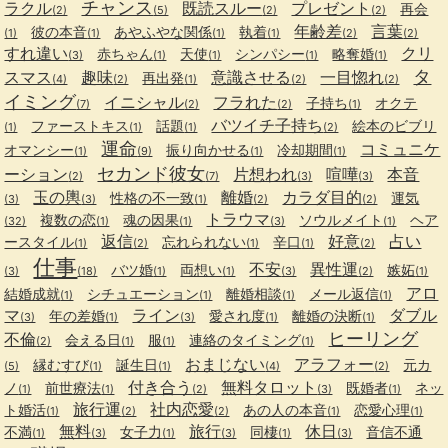
チャンス
ラクル
既読スルー
プレゼント
再会
(2)
(5)
(2)
(2)
年齢差
言葉
彼の本音
あやふやな関係
執着
(1)
(1)
(1)
(1)
(2)
(2)
すれ違い
クリ
赤ちゃん
天使
シンパシー
略奪婚
(3)
(1)
(1)
(1)
(1)
タ
スマス
趣味
意識させる
一目惚れ
再出発
(4)
(2)
(1)
(2)
(2)
イミング
イニシャル
フラれた
子持ち
オクテ
(7)
(2)
(2)
(1)
バツイチ子持ち
ファーストキス
話題
絵本のビブリ
(1)
(1)
(1)
(2)
運命
コミュニケ
オマンシー
振り向かせる
冷却期間
(1)
(9)
(1)
(1)
セカンド彼女
ーション
片想われ
喧嘩
本音
(2)
(7)
(3)
(3)
玉の輿
離婚
カラダ目的
性格の不一致
運気
(3)
(3)
(1)
(2)
(2)
トラウマ
複数の恋
魂の因果
ソウルメイト
ヘア
(32)
(1)
(1)
(3)
(1)
返信
好意
占い
ースタイル
忘れられない
辛口
(1)
(2)
(1)
(1)
(2)
仕事
不安
異性運
バツ婚
両想い
嫉妬
(3)
(18)
(1)
(1)
(3)
(2)
(1)
アロ
結婚成就
シチュエーション
離婚相談
メール返信
(1)
(1)
(1)
(1)
マ
ライン
ダブル
年の差婚
愛され度
離婚の決断
(3)
(1)
(3)
(1)
(1)
ヒーリング
不倫
会える日
服
連絡のタイミング
(2)
(1)
(1)
(1)
おまじない
アラフォー
縁むすび
誕生日
元カ
(5)
(1)
(1)
(4)
(2)
付き合う
無料タロット
ノ
前世療法
既婚者
ネッ
(1)
(1)
(2)
(3)
(1)
旅行運
社内恋愛
ト婚活
あの人の本音
恋愛心理
(1)
(2)
(2)
(1)
(1)
無料
旅行
休日
不満
女子力
同棲
音信不通
(1)
(3)
(1)
(3)
(1)
(3)