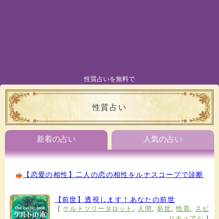
性質占いを無料で
性質占い
新着の占い
人気の占い
【恋愛の相性】二人の恋の相性をルナスコープで診断
【前世】透視します！あなたの前世
[
ケルトツリータロット
,
人間
,
前世
,
性質
,
スピ
リチュアル
]