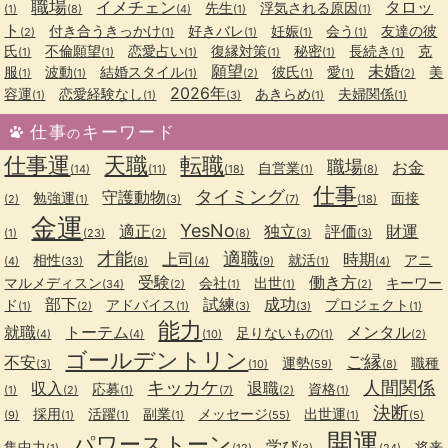
職場
イメチェン
タロッ
先生
浮気される原因
(1)
(8)
(4)
(1)
(1)
ト
付き合うきっかけ
好きバレ
妊娠
会う
友達の彼
(2)
(1)
(1)
(1)
(1)
氏
不倫願望
恋愛占い
復縁対策
秘密
長続き
克
(1)
(1)
(1)
(1)
(1)
(1)
願望
未婚
服
波動
結婚スタイル
彼氏
愛
美
(1)
(1)
(1)
(2)
(1)
(1)
(2)
2026年
容運
恋愛経験なし
あきらめ
夫婦関係
(1)
(1)
(3)
(1)
(1)
仕事
キーワード
の
仕事運
天職
転職
職場
お金
自営業
(14)
(11)
(18)
(1)
(8)
仕事
タイミング
守護動物
勉強運
面接
(2)
(1)
(3)
(7)
(18)
金運
YesNo
適正
独立
評価
財運
(1)
(23)
(2)
(8)
(3)
(3)
才能
適職
上司
時期
相性
就活
アニ
(4)
(33)
(8)
(4)
(9)
(1)
(4)
受験
働き方
マルメディスン
会社
出世
キーワー
(34)
(2)
(1)
(1)
(2)
部下
試練
成功
ド
アドバイス
プロジェクト
(1)
(2)
(1)
(3)
(3)
(1)
能力
就職
トーテム
メンタル
足りないもの
(4)
(4)
(10)
(1)
(2)
ゴールデントリン
ご縁
不安
運勢
職種
(3)
(10)
(59)
(8)
キッカケ
人間関係
収入
退職
応募
資格
(1)
(2)
(1)
(7)
(2)
(1)
決断
採用
活躍
副業
メッセージ
出世運
(9)
(1)
(1)
(1)
(55)
(1)
(5)
開運
パワーストーン
学び
集中力
将来
(1)
(12)
(3)
(24)