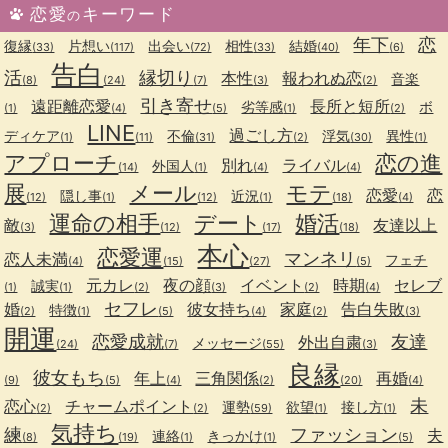
恋愛
キーワード
の
年下
恋
復縁
片想い
出会い
相性
結婚
(33)
(117)
(72)
(33)
(40)
(6)
告白
活
縁切り
本性
報われぬ恋
音楽
(8)
(24)
(7)
(3)
(2)
引き寄せ
遠距離恋愛
長所と短所
劣等感
ボ
(1)
(4)
(5)
(1)
(2)
LINE
過ごし方
ディケア
不倫
浮気
異性
(1)
(11)
(31)
(2)
(30)
(1)
アプローチ
恋の進
別れ
ライバル
外国人
(14)
(1)
(4)
(4)
展
メール
モテ
恋愛
恋
隠し事
近況
(12)
(1)
(12)
(1)
(18)
(4)
運命の相手
デート
婚活
敵
友達以上
(3)
(12)
(17)
(18)
本心
恋愛運
マンネリ
恋人未満
フェチ
(4)
(15)
(27)
(5)
元カレ
夜の顔
イベント
時期
セレブ
誠実
(1)
(1)
(2)
(3)
(2)
(4)
セフレ
婚
彼女持ち
家庭
告白失敗
特徴
(2)
(1)
(5)
(4)
(2)
(3)
開運
恋愛成就
友達
外出自粛
メッセージ
(24)
(7)
(55)
(3)
良縁
彼女もち
年上
三角関係
再婚
(9)
(5)
(4)
(2)
(20)
(4)
未
恋心
チャームポイント
運勢
欲望
接し方
(2)
(2)
(59)
(1)
(1)
気持ち
練
ファッション
夫
連絡
きっかけ
(8)
(19)
(1)
(1)
(5)