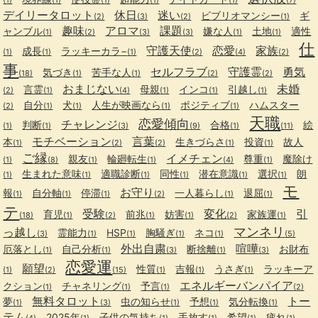
デイリータロット
休日
迷い
ビブリオマンシー
ギ
(2)
(3)
(2)
(1)
趣味
アロマ
課題
ャンブル
嫌な人
土地
適性
(1)
(2)
(3)
(3)
(1)
(1)
仕
守護天使
恋愛
家族
成長
ラッキーカラ−
(1)
(1)
(1)
(2)
(4)
(2)
事
セルフラブ
守護霊
勇気
気づき
苦手な人
(18)
(1)
(1)
(2)
(2)
おまじない
未婚
言霊
母親
インコ
引越し
(2)
(1)
(4)
(1)
(1)
(1)
自分
犬
人生が映画なら
ポジティブ
ハムスター
(2)
(1)
(1)
(1)
(1)
天職
恋愛傾向
チャレンジ
判断
合格
絵
(1)
(1)
(3)
(9)
(1)
(11)
モチベーション
言葉
本
生きづらさ
投資
故人
(1)
(2)
(2)
(1)
(1)
ご縁
イメチェン
親友
輪廻転生
尊重
魔除け
(1)
(8)
(1)
(1)
(4)
(1)
生まれた意味
適職診断
同性
潜在意識
選択
朗
(1)
(1)
(1)
(1)
(1)
(1)
モ
お守り
報
自分軸
停滞
一人暮らし
退屈
(1)
(1)
(1)
(2)
(1)
(1)
テ
受験
変化
引
育児
前兆
妨害
家族運
(18)
(1)
(2)
(1)
(1)
(2)
(1)
マンネリ
っ越し
霊能力
HSP
胸騒ぎ
ネコ
(3)
(1)
(1)
(1)
(1)
(5)
外出自粛
喧嘩
厄落とし
自己分析
断捨離
お財布
(1)
(1)
(3)
(1)
(3)
恋愛運
願望
性質
吉報
うさぎ
ラッキーア
(1)
(2)
(15)
(1)
(1)
(1)
エネルギーバンパイア
クション
チャネリング
予言
(1)
(1)
(1)
(2)
無料タロット
トー
夢
虫の知らせ
予想
気分転換
(1)
(3)
(1)
(1)
(1)
テム
2025年
子供の気持ち
手放す
希望
疲れ
(4)
(1)
(1)
(1)
(1)
(1)