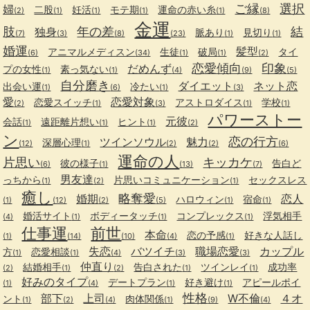
ご縁
選択
婦
二股
妊活
モテ期
運命の赤い糸
(2)
(1)
(1)
(1)
(1)
(8)
金運
肢
年の差
結
独身
脈あり
見切り
(7)
(3)
(8)
(23)
(1)
(1)
婚運
髪型
アニマルメディスン
生徒
破局
タイ
(6)
(34)
(1)
(1)
(2)
恋愛傾向
印象
だめんず
プの女性
素っ気ない
(1)
(1)
(4)
(9)
(5)
自分磨き
ダイエット
ネット恋
出会い運
冷たい
(1)
(6)
(1)
(3)
愛
恋愛対象
恋愛スイッチ
アストロダイス
学校
(2)
(1)
(3)
(1)
(1)
パワーストー
元彼
会話
遠距離片想い
ヒント
(1)
(1)
(1)
(2)
ン
恋の行方
ツインソウル
魅力
深層心理
(12)
(1)
(2)
(2)
(6)
運命の人
片思い
キッカケ
彼の様子
告白ど
(6)
(1)
(13)
(7)
男友達
っちから
片思いコミュニケーション
セックスレス
(1)
(2)
(1)
癒し
略奪愛
婚期
恋人
ハロウィン
宿命
(1)
(12)
(2)
(5)
(1)
(1)
婚活サイト
ボディータッチ
コンプレックス
浮気相手
(4)
(1)
(1)
(1)
仕事運
前世
本命
恋の予感
好きな人話し
(1)
(14)
(10)
(4)
(1)
失恋
バツイチ
職場恋愛
カップル
方
恋愛相談
(1)
(1)
(4)
(3)
(3)
仲直り
結婚相手
告白された
ツインレイ
成功率
(2)
(1)
(2)
(1)
(1)
好みのタイプ
デートプラン
好き避け
アピールポイ
(1)
(4)
(1)
(1)
性格
部下
上司
W不倫
４オ
ント
肉体関係
(1)
(2)
(4)
(1)
(9)
(4)