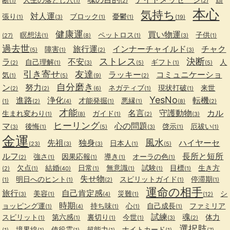
(1)
(1)
(2)
(2)
本心
気持ち
対人運
張り
ブロック
憂鬱
(1)
(3)
(1)
(1)
(19)
健康運
買い物運
瞑想法
ペットロス
子供
(27)
(1)
(8)
(1)
(3)
(1)
過去世
旅行運
インナーチャイルド
チャク
障害
(5)
(1)
(2)
(3)
ストレス
決断
ラ
不安
自己理解
ギフト
人
(2)
(1)
(3)
(5)
(1)
(5)
引き寄せ
友達
ラッキー
コミュニケーショ
気
(1)
(5)
(9)
(2)
自分磨き
ン
努力
ネガティブ
現状打破
来世
(2)
(2)
(6)
(1)
(1)
YesNo
進路
浄化
転機
才能発掘
悪縁
(1)
(2)
(4)
(1)
(1)
(8)
(2)
才能
名言
守護動物
カル
生まれ変わり
ガイド
(1)
(8)
(1)
(2)
(3)
ヒーリング
マ
心の問題
後悔
啓示
厄祓い
(3)
(1)
(5)
(3)
(1)
(1)
金運
風水
先祖
独身
ハイヤーセ
日本人
(23)
(3)
(3)
(1)
(5)
ルフ
長所と短所
強さ
因果応報
導き
オーラの色
(2)
(1)
(1)
(1)
(1)
欠点
結婚
日常
無意識
試験
目標
生き方
(2)
(1)
(40)
(1)
(1)
(1)
(1)
失せ物
明日へのヒント
スピリットガイド
停滞期
(1)
(1)
(2)
(1)
(1)
運命の相手
旅行
自己肯定感
美容
災難
シ
(3)
(1)
(4)
(1)
(12)
時期
ョッピング運
持ち味
心
自己成長
ファミリア
(1)
(4)
(1)
(1)
(1)
試練
魂
スピリット
第六感
裏切り
今世
体力
(1)
(1)
(1)
(1)
(3)
(2)
選択肢
境界線
使役霊
超能力
ナイトカード
(1)
(1)
(1)
(1)
(1)
(7)