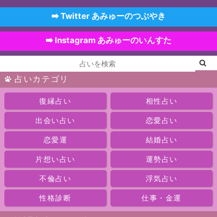
➡️ Twitter あみゅーのつぶやき
➡️ Instagram あみゅーのいんすた
占いカテゴリ
復縁占い
相性占い
出会い占い
恋愛占い
恋愛運
結婚占い
片想い占い
運勢占い
不倫占い
浮気占い
性格診断
仕事・金運