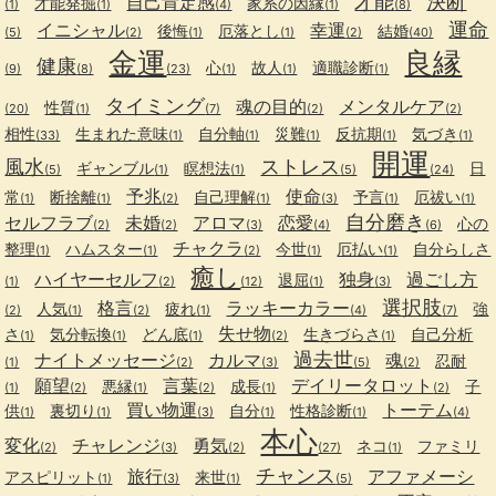
才能
決断
自己肯定感
才能発掘
家系の因縁
(1)
(1)
(4)
(1)
(8)
運命
イニシャル
幸運
後悔
厄落とし
結婚
(5)
(2)
(1)
(1)
(2)
(40)
金運
良縁
健康
心
故人
適職診断
(9)
(8)
(23)
(1)
(1)
(1)
タイミング
魂の目的
メンタルケア
性質
(20)
(1)
(7)
(2)
(2)
相性
生まれた意味
自分軸
災難
反抗期
気づき
(33)
(1)
(1)
(1)
(1)
(1)
開運
風水
ストレス
ギャンブル
瞑想法
日
(5)
(1)
(1)
(5)
(24)
予兆
使命
常
断捨離
自己理解
予言
厄祓い
(1)
(1)
(2)
(1)
(3)
(1)
(1)
自分磨き
セルフラブ
未婚
アロマ
恋愛
心の
(2)
(2)
(3)
(4)
(6)
チャクラ
整理
ハムスター
今世
厄払い
自分らしさ
(1)
(1)
(2)
(1)
(1)
癒し
ハイヤーセルフ
独身
過ごし方
退屈
(1)
(2)
(12)
(1)
(3)
選択肢
格言
ラッキーカラー
人気
疲れ
強
(2)
(1)
(2)
(1)
(4)
(7)
失せ物
さ
気分転換
どん底
生きづらさ
自己分析
(1)
(1)
(1)
(2)
(1)
過去世
ナイトメッセージ
カルマ
魂
忍耐
(1)
(2)
(3)
(5)
(2)
願望
言葉
デイリータロット
悪縁
成長
子
(1)
(2)
(1)
(2)
(1)
(2)
買い物運
トーテム
供
裏切り
自分
性格診断
(1)
(1)
(3)
(1)
(1)
(4)
本心
変化
チャレンジ
勇気
ネコ
ファミリ
(2)
(3)
(2)
(27)
(1)
チャンス
旅行
アファメーシ
アスピリット
来世
(1)
(3)
(1)
(5)