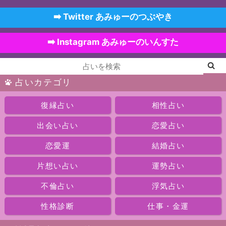
➡️ Twitter あみゅーのつぶやき
➡️ Instagram あみゅーのいんすた
占いカテゴリ
復縁占い
相性占い
出会い占い
恋愛占い
恋愛運
結婚占い
片想い占い
運勢占い
不倫占い
浮気占い
性格診断
仕事・金運