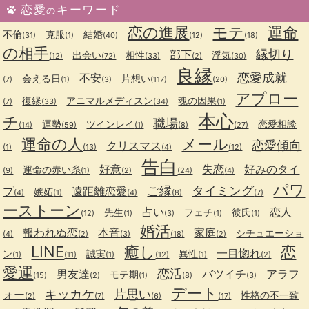
恋愛
キーワード
の
恋の進展
モテ
運命
不倫
克服
結婚
(31)
(1)
(40)
(12)
(18)
の相手
縁切り
部下
出会い
相性
浮気
(12)
(72)
(33)
(2)
(30)
良縁
恋愛成就
不安
会える日
片想い
(7)
(1)
(3)
(117)
(20)
アプロー
復縁
アニマルメディスン
魂の因果
(7)
(33)
(34)
(1)
本心
チ
職場
運勢
ツインレイ
恋愛相談
(14)
(59)
(1)
(8)
(27)
運命の人
メール
恋愛傾向
クリスマス
(1)
(13)
(4)
(12)
告白
好意
失恋
好みのタイ
運命の赤い糸
(9)
(1)
(2)
(24)
(4)
パワ
ご縁
タイミング
プ
遠距離恋愛
嫉妬
(4)
(1)
(4)
(8)
(7)
ーストーン
占い
恋人
先生
フェチ
彼氏
(12)
(1)
(3)
(1)
(1)
婚活
報われぬ恋
本音
家庭
シチュエーショ
(4)
(2)
(3)
(18)
(2)
LINE
癒し
恋
一目惚れ
ン
誠実
異性
(1)
(11)
(1)
(12)
(1)
(2)
愛運
恋活
男友達
バツイチ
アラフ
モテ期
(15)
(2)
(1)
(8)
(3)
デート
キッカケ
片思い
ォー
性格の不一致
(2)
(7)
(6)
(17)