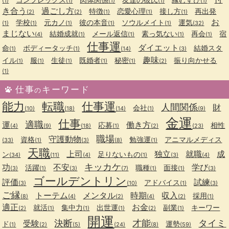
(1)
(1)
(1)
(1)
(1)
き合う
過ごし方
特徴
恋愛心理
接し方
再出発
(2)
(2)
(1)
(1)
(1)
お
学校
元カノ
彼の本音
ソウルメイト
運気
(1)
(1)
(1)
(1)
(1)
(32)
まじない
結婚成就
メール返信
素っ気ない
再会
宿
(4)
(1)
(1)
(1)
(1)
仕事運
ダイエット
命
ボディータッチ
結婚スタ
(1)
(1)
(14)
(3)
趣味
イル
服
生徒
既婚者
秘密
振り向かせる
(1)
(1)
(1)
(1)
(1)
(2)
(1)
仕事
キーワード
の
能力
転職
仕事運
人間関係
財
会社
(10)
(18)
(14)
(1)
(9)
金運
仕事
適職
運
働き方
応募
相性
(4)
(9)
(18)
(1)
(2)
(23)
職場
守護動物
資格
勉強運
アニマルメディス
(33)
(1)
(3)
(8)
(1)
天職
上司
独立
就職
成
ン
足りないもの
(34)
(11)
(4)
(1)
(3)
(4)
キッカケ
功
不安
学び
活躍
職種
面接
(3)
(1)
(3)
(7)
(1)
(1)
(3)
ゴールデントリン
評価
試練
アドバイス
(3)
(10)
(1)
(3)
ご縁
トーテム
メンタル
時期
収入
採用
(8)
(4)
(2)
(4)
(2)
(1)
適正
お金
就活
集中力
出世運
副業
キーワー
(2)
(1)
(1)
(1)
(2)
(1)
開運
決断
才能
タイミ
受験
ド
運勢
(1)
(2)
(5)
(24)
(8)
(59)