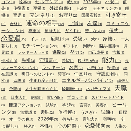
ョン
セルフケア
不安
絵本
救い
2025年
前
(3)
(1)
(3)
(1)
(1)
(3)
外出自粛
兆
使役霊
憂鬱
HSP
チャネリング
朗
(1)
(1)
(1)
(3)
(1)
(1)
マンネリ
引き寄せ
お守り
報
育児
因果応報
(1)
(1)
(5)
(2)
(1)
運命の相手
ご縁
友達
コミュニケ
合格
(5)
(1)
(12)
(8)
(9)
ーション
儀式
尊重
超能力
ガイド
苦手な人
(2)
(1)
(1)
(1)
(1)
(3)
恋愛運
厄除け
受験
家族
インコ
犬
一人
(15)
(1)
(4)
(2)
(1)
(2)
モチベーション
暮らし
ギフト
判断
悩み相談
境
(1)
(2)
(1)
(1)
(1)
進路
努力
界線
ラッキーカラ−
自己成長
吉報
(1)
(1)
(2)
(2)
(1)
(1)
能力
先祖
守護霊
停滞期
希望
現状打破
ラ
(1)
(3)
(2)
(1)
(1)
(10)
ラッキー
名言
ッキーアクション
お告げ
投資
潜
(1)
(2)
(2)
(1)
(1)
仲直り
守護動物
在意識
明日へのヒント
障害
同
(1)
(1)
(1)
(2)
(3)
エネルギーバンパイア
性
母親
生まれ変わり
頑張り
(1)
(1)
(1)
(2)
天職
予想
人生が映画なら
輪廻転生
ネガティブ
(1)
(1)
(1)
(1)
(1)
日本人
信頼
買い物
ブロック
スピリットガイド
(11)
(1)
(1)
(1)
(1)
ヒーリ
学び
開運アクション
試験
言霊
美容
(1)
(1)
(1)
(3)
(1)
(1)
ング
趣味
旅行運
試練
無意識
うさぎ
目標
(5)
(1)
(2)
(2)
(1)
(3)
2026年
喧嘩
引
オーラの色
持ち味
霊能力
(1)
(1)
(3)
(1)
(1)
(3)
恋愛傾向
っ越し
本性
心の問題
将来
人生の
(3)
(1)
(3)
(3)
(9)