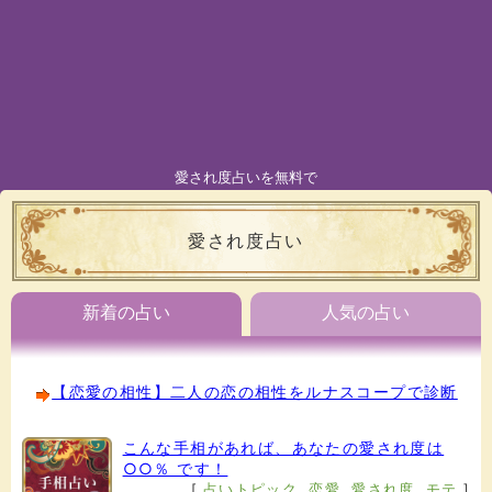
愛され度占いを無料で
愛され度占い
新着の占い
人気の占い
【恋愛の相性】二人の恋の相性をルナスコープで診断
こんな手相があれば、あなたの愛され度は
○○％ です！
[
占いトピック
,
恋愛
,
愛され度
,
モテ
]