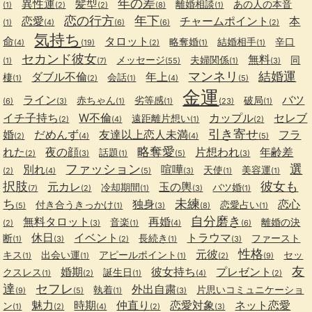
年の差
異性運
髪型
離婚相談
あの人の本音
(1)
(2)
(2)
(8)
(1)
恋の行方
年下
恋愛
チャームポイント
本
(1)
(4)
(6)
(6)
(2)
気持ち
命
タロット
略奪婚
結婚相手
辛口
(4)
(19)
(2)
(1)
(1)
セカンド彼女
無料
メッセージ
夫婦関係
同
(1)
(7)
(55)
(1)
(3)
マンネリ
結婚運
ダブル不倫
年上
棲
会話
(1)
(2)
(1)
(4)
(5)
金運
ライン
バツ
赤ちゃん
劣等感
破局
(6)
(3)
(1)
(1)
(23)
(1)
イチ子持ち
W不倫
カップル
セレブ
遠距離片想い
(2)
(4)
(1)
(2)
引き寄せ
婚
だめんず
友達以上恋人未満
フラ
(2)
(4)
(4)
(5)
略奪愛
れた
夜の顔
片想われ
年齢差
話題
(2)
(3)
(1)
(5)
(3)
ファッション
選
別れ
喧嘩
天使
美容運
(2)
(4)
(5)
(3)
(1)
(1)
択肢
彼女も
元カレ
玉の輿
冷却期間
バツ婚
(7)
(2)
(1)
(3)
(1)
ち
未練
独身
恋心
付き合うきっかけ
恋愛占い
(5)
(1)
(3)
(8)
(1)
自分磨き
無料タロット
再婚
音楽
離婚の決
(2)
(3)
(1)
(4)
(6)
休日
イベント
トラウマ
断
長続き
ファースト
(1)
(3)
(2)
(1)
(3)
性格
元彼
キス
出会い運
アピールポイント
セッ
(1)
(1)
(1)
(2)
(9)
友
婚期
彼女持ち
プレゼント
クスレス
誕生日
(1)
(2)
(1)
(4)
(2)
達
セフレ
外出自粛
執着
片思いコミュニケーショ
(9)
(5)
(1)
(3)
魅力
時期
仲直り
恋愛対象
ネット恋愛
ン
(1)
(2)
(4)
(2)
(3)