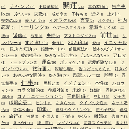
開運
チャンス
告白失
不倫願望
年の差婚
(2)
(5)
(1)
(24)
(1)
敗
恋敵
上司
冷たい
成功率
子持ち
近況
(3)
(1)
(3)
(1)
(1)
(1)
(4)
４オラクル
言葉
社内
複数の恋
愛され度
オクテ
(1)
(1)
(2)
(2)
(1)
ヒーリング
恋愛
意識させる
ヘアースタイル
二
(2)
(5)
(1)
(2)
前世
返信
夫婦
股
欲望
アストロダイス
シ
(1)
(2)
(1)
(2)
(1)
(10)
すれ違い
2026年
イニシャル
ンパシー
会う
愛
(1)
(3)
(1)
(3)
(1)
長所と短所
婚活サイト
前世療法
絵本のビブリオマ
(2)
(2)
(1)
(1)
アロマ
ンシー
彼の様子
好きな人話し方
忘れられない
(1)
(1)
(1)
(1)
運命
ツ
デートプラン
ボディケア
恋愛経験なし
(3)
(1)
(9)
(1)
(1)
インソウル
旅行運
深層心理
告白どっちから
好きバ
(2)
(2)
(1)
(1)
既読スルー
願望
レ
あやふやな関係
好き避け
浮
(1)
(1)
(1)
(2)
(2)
仕事
イメチェン
本性
気相手
両想い
ハロウ
(1)
(18)
(1)
(4)
(3)
カラダ目的
未婚
ィン
復縁対策
妊娠
浮気される
(1)
(2)
(1)
(2)
(1)
コミュニケーション
三角関係
原因
見切り
女子力
(1)
(2)
(2)
(1)
職場恋愛
ヒント
あきらめ
タイプの女性
ネット婚
(1)
(3)
(1)
(1)
(1)
印象
活
音信不通
連絡のタイミング
恋の予感
連絡
(1)
(1)
(5)
(1)
(1)
旅行
離婚
波動
外国人
不満
妊活
告白され
(1)
(3)
(1)
(1)
(1)
(1)
(2)
ライバル
た
きっかけ
隠し事
恋愛スイッチ
脈あり
(1)
(1)
(1)
(4)
(1)
付
コンプレックス
肉体関係
友達の彼氏
縁むすび