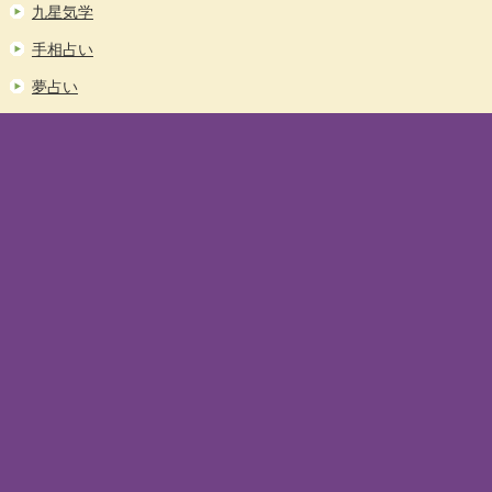
九星気学
手相占い
夢占い