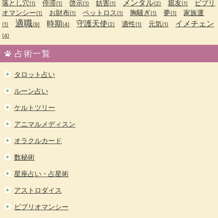
メンタル
落とし穴
停滞
啓示
妨害
親友
ビブリ
(1)
(1)
(1)
(1)
(2)
(1)
オマンシー
お財布
ペットロス
胸騒ぎ
夢
家族運
(1)
(1)
(1)
(1)
(1)
適職
時期
守護天使
イメチェン
適性
元気
(1)
(9)
(4)
(2)
(1)
(1)
(4)
占術一覧
タロット占い
ルーン占い
ケルトツリー
アニマルメディスン
オラクルカード
数秘術
星座占い・占星術
アストロダイス
ビブリオマンシー