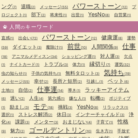
パワーストーン
ング
退職
メッセージ
プ
(7)
(2)
(55)
(12)
YesNo
部下
ロジェクト
将来性
出世
自営業
(1)
(2)
(1)
(1)
(8)
(1)
人間
キーワード
の
パワーストーン
健康運
直感
出会い
運勢
(1)
(72)
(12)
(8)
前世
仕事
人間関係
ダイエット
魔除け
(59)
(3)
(1)
(10)
(9)
対人運
アニマルメディスン
ショッピング運
欠点
(18)
(34)
(1)
(3)
縁切り
トラブル
ナイトカード
体力
運気
(1)
(1)
(3)
(1)
(7)
(32)
気持ち
無料タロット
虫の知らせ
子供の気持ち
(1)
(1)
(3)
(19)
ペット
幸せ
長所と短所
メッセージ
引越し
(55)
(2)
(2)
(1)
(6)
仕事運
ラッキーアイテム
自信
土地
導き
(1)
(2)
(14)
(1)
迷い
人生
転機
第六感
嫌な人
ポジティブ
(6)
(2)
(4)
(1)
(1)
(2)
モテ
YesNo
励まし
挑戦
リラックス
(1)
(3)
(18)
(3)
(8)
(1)
ストレス解消
休日
インナーチャイルド
浄
選択
(1)
(2)
(3)
(3)
性格
化
課題
メンター
おまじない
子育て
(4)
(3)
(3)
(4)
(1)
ゴールデントリン
魅力
生き方
手放す
(9)
(2)
(10)
(1)