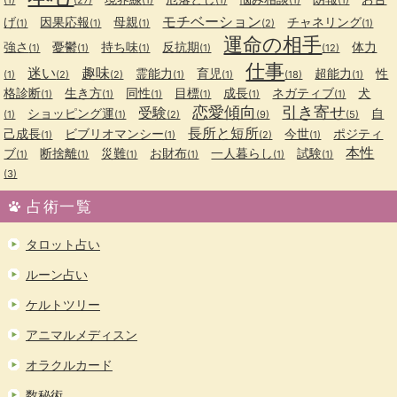
(1)
(27)
(1)
(1)
(1)
(1)
モチベーション
げ
因果応報
母親
チャネリング
(1)
(1)
(1)
(2)
(1)
運命の相手
強さ
憂鬱
持ち味
反抗期
体力
(1)
(1)
(1)
(1)
(12)
仕事
迷い
趣味
霊能力
育児
超能力
性
(1)
(2)
(2)
(1)
(1)
(18)
(1)
格診断
生き方
同性
目標
成長
ネガティブ
犬
(1)
(1)
(1)
(1)
(1)
(1)
恋愛傾向
引き寄せ
受験
ショッピング運
自
(1)
(1)
(2)
(9)
(5)
長所と短所
己成長
ビブリオマンシー
今世
ポジティ
(1)
(1)
(2)
(1)
本性
ブ
断捨離
災難
お財布
一人暮らし
試験
(1)
(1)
(1)
(1)
(1)
(1)
(3)
占術一覧
タロット占い
ルーン占い
ケルトツリー
アニマルメディスン
オラクルカード
数秘術