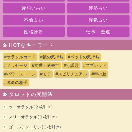
片想い占い
運勢占い
不倫占い
浮気占い
性格診断
仕事・金運
HOTなキーワード
#オラクルカード
#彼の気持ち
#ペットの気持ち
#メッセージ
#前世・過去世
#守護霊
#スプレッド
#パワーストーン
#モテ
#スピリチュアル
#年の差
#運命の相手
タロットの展開法
ツーオラクル(２枚引き)
スリーオラクル(３枚引き)
ゴールデントリン(３枚引き)