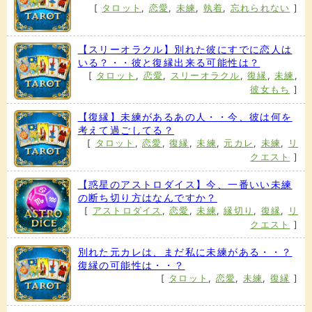
[
タロット
,
恋愛
,
未練
,
執着
,
忘れられない
]
【スリーオラクル】別れた彼にすでに恋人は
いる？・・彼と復縁出来る可能性は？
[
タロット
,
恋愛
,
スリーオラクル
,
復縁
,
未練
,
彼女もち
]
【復縁】未練があるあの人・・今、彼は何を
考えて過ごしてる？
[
タロット
,
恋愛
,
復縁
,
未練
,
元カレ
,
未練
,
リ
クエスト
]
【惑星のアストロダイス】今、一番いい未練
の断ち切り方はなんですか？
[
アストロダイス
,
恋愛
,
未練
,
縁切り
,
復縁
,
リ
クエスト
]
別れた元カレは、まだ私に未練がある・・？
復縁の可能性は・・？
[
タロット
,
恋愛
,
未練
,
復縁
]