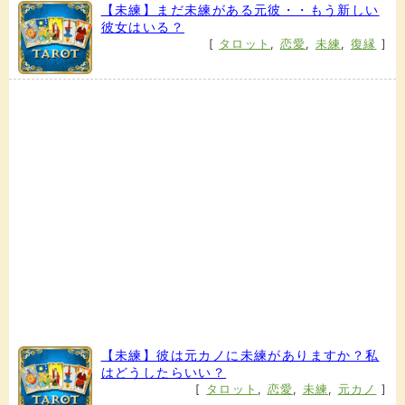
【未練】まだ未練がある元彼・・もう新しい
彼女はいる？
[
タロット
,
恋愛
,
未練
,
復縁
]
【未練】彼は元カノに未練がありますか？私
はどうしたらいい？
[
タロット
,
恋愛
,
未練
,
元カノ
]