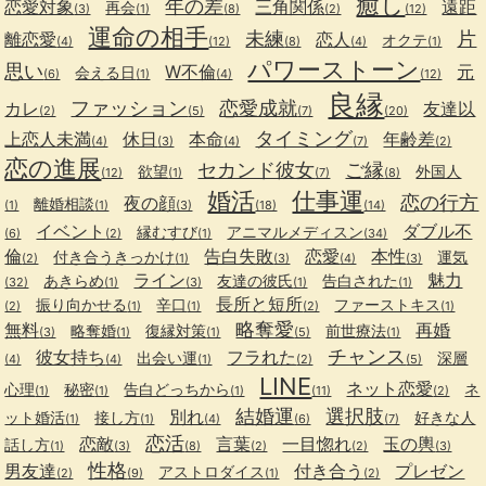
癒し
年の差
恋愛対象
三角関係
遠距
再会
(3)
(1)
(8)
(2)
(12)
運命の相手
未練
片
離恋愛
恋人
オクテ
(4)
(12)
(8)
(4)
(1)
パワーストーン
思い
W不倫
元
会える日
(6)
(1)
(4)
(12)
良縁
ファッション
恋愛成就
カレ
友達以
(2)
(5)
(7)
(20)
タイミング
上恋人未満
休日
本命
年齢差
(4)
(3)
(4)
(7)
(2)
恋の進展
セカンド彼女
ご縁
欲望
外国人
(12)
(1)
(7)
(8)
婚活
仕事運
恋の行方
夜の顔
離婚相談
(1)
(1)
(3)
(18)
(14)
イベント
ダブル不
縁むすび
アニマルメディスン
(6)
(2)
(1)
(34)
倫
告白失敗
恋愛
本性
付き合うきっかけ
運気
(2)
(1)
(3)
(4)
(3)
ライン
魅力
あきらめ
友達の彼氏
告白された
(32)
(1)
(3)
(1)
(1)
長所と短所
振り向かせる
辛口
ファーストキス
(2)
(1)
(1)
(2)
(1)
略奪愛
無料
再婚
略奪婚
復縁対策
前世療法
(3)
(1)
(1)
(5)
(1)
チャンス
彼女持ち
フラれた
出会い運
深層
(4)
(4)
(1)
(2)
(5)
LINE
ネット恋愛
心理
秘密
告白どっちから
ネ
(1)
(1)
(1)
(11)
(2)
結婚運
選択肢
別れ
ット婚活
接し方
好きな人
(1)
(1)
(4)
(6)
(7)
恋活
恋敵
言葉
一目惚れ
玉の輿
話し方
(1)
(3)
(8)
(2)
(2)
(3)
性格
男友達
付き合う
プレゼン
アストロダイス
(2)
(9)
(1)
(2)