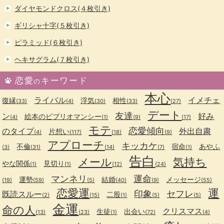
ダイヤモンドクロス(４枚引き)
ギリシャ十字(５枚引き)
ピラミッド(６枚引き)
ヘキサグラム(７枚引き)
恋愛
キーワード
の
本心
ライバル
イメチェ
復縁
浮気
相性
(33)
(4)
(30)
(33)
(27)
デート
友達
ン
好み
絵本のビブリオマンシー
(4)
(1)
(9)
(17)
モテ
恋愛傾向
のタイプ
外出自粛
片想い
(4)
(117)
(18)
(9)
アプローチ
キッカケ
不倫
宿命
あやふ
(3)
(31)
(14)
(7)
(1)
告白
メール
気持ち
やな関係
見切り
(1)
(1)
(12)
(24)
マンネリ
運命
運勢
結婚
メッセージ
(19)
(59)
(5)
(40)
(9)
(55)
恋愛運
運
印象
セフレ
既読スルー
二股
(2)
(15)
(1)
(5)
(5)
金運
命の人
クリスマス
生徒
出会い
(13)
(23)
(1)
(72)
(4)