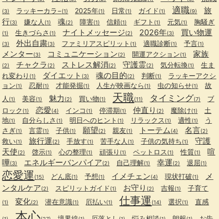
適職
旅
ラッキーカラ−
2025年
日常
ガイド
(3)
(1)
(1)
(1)
(1)
(9)
行
魂
嫌な人
障害
信頼
ギフト
元気
胸騒ぎ
(3)
(1)
(2)
(1)
(1)
(1)
(1)
ナイトメッセージ
2026年
買い物運
生きづらさ
(1)
(1)
(2)
(3)
外出自粛
ファミリアスピリット
適職診断
予言
(3)
(3)
(1)
(1)
(1)
メンター
コミュニケーション
家族
開運アクション
(3)
(2)
(1)
チャクラ
ストレス解消
守護霊
気分転換
生ま
(2)
(2)
(2)
(2)
(1)
ダイエット
魂の目的
れ変わり
判断
ラッキーアクシ
(1)
(3)
(2)
(1)
ョン
忍耐
才能発掘
人生が映画なら
虫の知らせ
故
(1)
(1)
(1)
(1)
(1)
天職
タイミング
魅力
人
美容
買い物
ブ
(1)
(1)
(2)
(1)
(11)
(7)
恋愛
仲直り
ロック
インコ
停滞期
魔除け
土
(1)
(4)
(1)
(1)
(2)
(1)
地
自分らしさ
明日へのヒント
リラックス
適性
う
(1)
(1)
(1)
(1)
(1)
願望
トーテム
名言
さぎ
言霊
子供
親友
(1)
(1)
(1)
(2)
(1)
(4)
(2)
旅行運
守護
救い
手放す
苦手な人
子供の気持ち
(1)
(2)
(1)
(1)
(1)
天使
喧
啓示
心の整理
頑張り
ペットロス
性質
(2)
(1)
(1)
(1)
(1)
(1)
嘩
エネルギーバンパイア
幸運
自己理解
退屈
(3)
(2)
(1)
(2)
(1)
恋愛運
イメチェン
メ
どん底
予想
現状打破
(15)
(1)
(1)
(4)
(1)
ンタルケア
お守り
スピリットガイド
吉報
子育て
(2)
(1)
(2)
(1)
仕事運
変化
潜在意識
厄払い
選択
直感
(1)
(2)
(1)
(1)
(14)
(1)
本心
境界線
厄落とし
悩み相談
朗報
お告