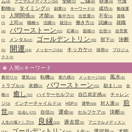
ご縁
ム
受験
財運
守護
アニマルメディスン
(4)
(34)
(2)
(8)
(4)
タイミング
動物
成功
副業
キーワード
勉強運
(3)
(7)
(1)
(1)
(3)
人間関係
才能
不安
集中力
出世運
資格
(1)
(9)
(8)
(1)
(1)
(3)
上司
働き方
試練
就職
職種
活躍
就活
(1)
(4)
(1)
(1)
(1)
(2)
(3)
パワーストーン
応募
面接
出世
自営業
(4)
(12)
(1)
(1)
(1)
ゴールデントリン
決断
メンタル
部下
(1)
(2)
(10)
(2)
開運
キッカケ
メッセージ
採用
プロジェ
(5)
(24)
(55)
(7)
(1)
クト
(1)
人間
キーワード
の
風水
転機
裏切り
運気
第六感
メッセージ
(1)
(32)
(2)
(1)
(55)
(5)
パワーストーン
トラブル
未婚
励まし
合
(3)
(2)
(12)
(3)
癒し
ハイヤーセルフ
自己肯定感
チャレン
格
(1)
(12)
(2)
(4)
前
ジ
インナーチャイルド
対人運
HSP
運勢
(3)
(3)
(1)
(59)
(3)
世
運命
決断
自信
セルフケア
出会い
(10)
(72)
(2)
(9)
(3)
(5)
良縁
過去世
人生の落とし穴
アニマルメディスン
(1)
(20)
(5)
ゴールデントリン
選択肢
才能
人生