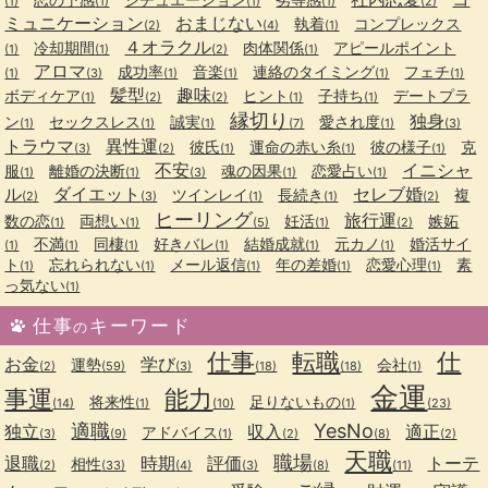
(1)
(1)
(1)
(1)
(2)
ミュニケーション
おまじない
執着
コンプレックス
(2)
(4)
(1)
４オラクル
冷却期間
肉体関係
アピールポイント
(1)
(1)
(2)
(1)
アロマ
成功率
音楽
連絡のタイミング
フェチ
(1)
(3)
(1)
(1)
(1)
(1)
髪型
趣味
ボディケア
ヒント
子持ち
デートプラ
(1)
(2)
(2)
(1)
(1)
縁切り
独身
ン
セックスレス
誠実
愛され度
(1)
(1)
(1)
(7)
(1)
(3)
トラウマ
異性運
彼氏
運命の赤い糸
彼の様子
克
(3)
(2)
(1)
(1)
(1)
不安
イニシャ
服
離婚の決断
魂の因果
恋愛占い
(1)
(1)
(3)
(1)
(1)
ル
ダイエット
セレブ婚
ツインレイ
長続き
複
(2)
(3)
(1)
(1)
(2)
ヒーリング
旅行運
数の恋
両想い
妊活
嫉妬
(1)
(1)
(5)
(1)
(2)
不満
同棲
好きバレ
結婚成就
元カノ
婚活サイ
(1)
(1)
(1)
(1)
(1)
(1)
ト
忘れられない
メール返信
年の差婚
恋愛心理
素
(1)
(1)
(1)
(1)
(1)
っ気ない
(1)
仕事
キーワード
の
仕事
転職
仕
お金
学び
運勢
会社
(2)
(59)
(3)
(18)
(18)
(1)
金運
事運
能力
将来性
足りないもの
(14)
(1)
(10)
(1)
(23)
適職
YesNo
独立
収入
適正
アドバイス
(3)
(9)
(1)
(2)
(8)
(2)
天職
職場
退職
時期
評価
トーテ
相性
(2)
(33)
(4)
(3)
(8)
(11)