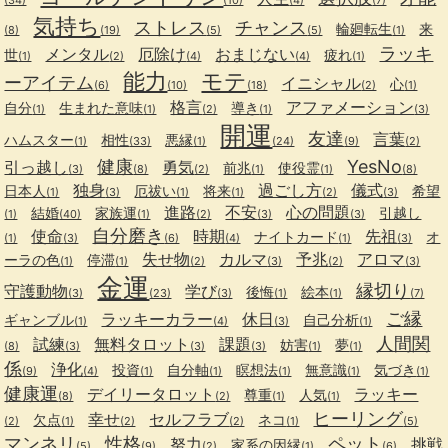
(34)
(10)
(4)
(7)
気持ち
ストレス
チャンス
輪廻転生
来
(8)
(19)
(5)
(5)
(1)
ラッキ
メンタル
厄除け
おまじない
世
疲れ
(1)
(2)
(4)
(4)
(1)
能力
モテ
ーアイテム
イニシャル
心
(6)
(10)
(18)
(2)
(1)
格言
アファメーション
自分
生まれた意味
導き
(1)
(1)
(2)
(1)
(3)
開運
友達
言葉
ハムスター
相性
悪縁
(1)
(33)
(1)
(24)
(9)
(2)
健康
YesNo
引っ越し
勇気
前兆
使役霊
(3)
(8)
(2)
(1)
(1)
(8)
独身
過ごし方
儀式
日本人
厄祓い
将来
希望
(1)
(3)
(1)
(1)
(2)
(3)
進路
不安
心の問題
結婚
家族運
引越し
(1)
(40)
(1)
(2)
(3)
(3)
自分磨き
使命
時期
先祖
ナイトカード
オ
(1)
(3)
(6)
(4)
(1)
(3)
失せ物
カルマ
予兆
アロマ
ーラの色
停滞
(1)
(1)
(2)
(3)
(2)
(3)
金運
縁切り
守護動物
学び
後悔
絵本
(3)
(23)
(3)
(1)
(1)
(7)
ご縁
ラッキーカラー
休日
ギャンブル
自己分析
(1)
(4)
(3)
(1)
人間関
試練
無料タロット
課題
妨害
夢
(8)
(3)
(3)
(3)
(1)
(1)
係
浄化
投資
自分軸
瞑想法
無意識
気づき
(9)
(4)
(1)
(1)
(1)
(1)
(1)
健康運
デイリータロット
ラッキー
尊重
人気
(8)
(2)
(1)
(1)
ヒーリング
幸せ
セルフラブ
欠点
ネコ
(2)
(1)
(2)
(2)
(1)
(5)
マンネリ
性格
ペット
努力
挑戦
家系の因縁
(5)
(9)
(2)
(1)
(6)