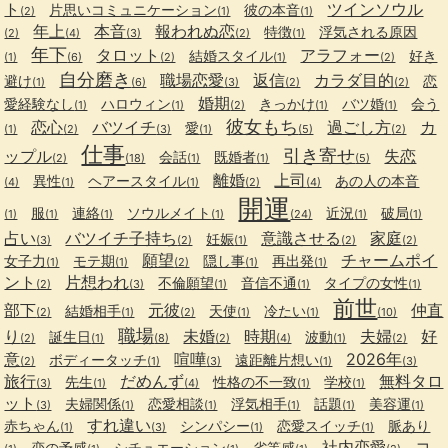
ト
ツインソウル
片思いコミュニケーション
彼の本音
(2)
(1)
(1)
年上
本音
報われぬ恋
特徴
浮気される原因
(2)
(4)
(3)
(2)
(1)
年下
タロット
アラフォー
結婚スタイル
好き
(1)
(6)
(2)
(1)
(2)
自分磨き
職場恋愛
返信
カラダ目的
避け
恋
(1)
(6)
(3)
(2)
(2)
婚期
愛経験なし
ハロウィン
きっかけ
バツ婚
会う
(1)
(1)
(2)
(1)
(1)
彼女もち
恋心
バツイチ
過ごし方
カ
愛
(1)
(2)
(3)
(1)
(5)
(2)
仕事
引き寄せ
ップル
失恋
会話
既婚者
(2)
(18)
(1)
(1)
(5)
離婚
上司
異性
ヘアースタイル
あの人の本音
(4)
(1)
(1)
(2)
(4)
開運
服
連絡
ソウルメイト
近況
破局
(1)
(1)
(1)
(1)
(24)
(1)
(1)
占い
バツイチ子持ち
意識させる
家庭
妊娠
(3)
(2)
(1)
(2)
(2)
願望
チャームポイ
女子力
モテ期
隠し事
再出発
(1)
(1)
(2)
(1)
(1)
ント
片想われ
不倫願望
音信不通
タイプの女性
(2)
(3)
(1)
(1)
(1)
前世
部下
元彼
仲直
結婚相手
天使
冷たい
(2)
(1)
(2)
(1)
(1)
(10)
職場
り
未婚
時期
夫婦
好
誕生日
波動
(2)
(1)
(8)
(2)
(4)
(1)
(2)
意
喧嘩
2026年
ボディータッチ
遠距離片想い
(2)
(1)
(3)
(1)
(3)
旅行
だめんず
無料タロ
先生
性格の不一致
学校
(3)
(1)
(4)
(1)
(1)
ット
夫婦関係
恋愛相談
浮気相手
話題
美容運
(3)
(1)
(1)
(1)
(1)
(1)
すれ違い
赤ちゃん
シンパシー
恋愛スイッチ
脈あり
(1)
(3)
(1)
(1)
社内恋愛
コ
恋の予感
シチュエーション
劣等感