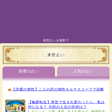
来世占いを無料で
来世占い
新着の占い
人気の占い
【恋愛の相性】二人の恋の相性をルナスコープで診断
【輪廻転生】来世で生まれ変わったら、私は
何になる？ 今回の人生の目的は？
[
タロット
,
人間
,
来世
,
生まれ変わり
,
輪廻転生
,