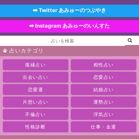
➡️ Twitter あみゅーのつぶやき
➡️ Instagram あみゅーのいんすた
占いカテゴリ
復縁占い
相性占い
出会い占い
恋愛占い
恋愛運
結婚占い
片想い占い
運勢占い
不倫占い
浮気占い
性格診断
仕事・金運