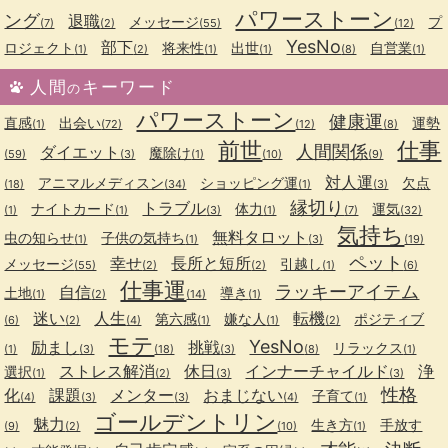
パワーストーン
ング
退職
メッセージ
プ
(7)
(2)
(55)
(12)
YesNo
部下
ロジェクト
将来性
出世
自営業
(1)
(2)
(1)
(1)
(8)
(1)
人間
キーワード
の
パワーストーン
健康運
直感
出会い
運勢
(1)
(72)
(12)
(8)
前世
仕事
人間関係
ダイエット
魔除け
(59)
(3)
(1)
(10)
(9)
対人運
アニマルメディスン
ショッピング運
欠点
(18)
(34)
(1)
(3)
縁切り
トラブル
ナイトカード
体力
運気
(1)
(1)
(3)
(1)
(7)
(32)
気持ち
無料タロット
虫の知らせ
子供の気持ち
(1)
(1)
(3)
(19)
ペット
幸せ
長所と短所
メッセージ
引越し
(55)
(2)
(2)
(1)
(6)
仕事運
ラッキーアイテム
自信
土地
導き
(1)
(2)
(14)
(1)
迷い
人生
転機
第六感
嫌な人
ポジティブ
(6)
(2)
(4)
(1)
(1)
(2)
モテ
YesNo
励まし
挑戦
リラックス
(1)
(3)
(18)
(3)
(8)
(1)
ストレス解消
休日
インナーチャイルド
浄
選択
(1)
(2)
(3)
(3)
性格
化
課題
メンター
おまじない
子育て
(4)
(3)
(3)
(4)
(1)
ゴールデントリン
魅力
生き方
手放す
(9)
(2)
(10)
(1)