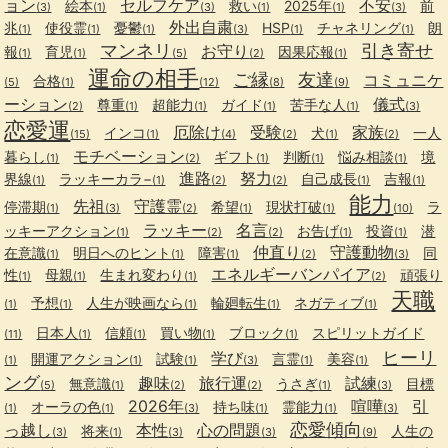
ョン
セルフケア
不安
絵本
救い
2025年
前
(3)
(1)
(3)
(1)
(1)
(3)
外出自粛
兆
使役霊
憂鬱
HSP
チャネリング
朗
(1)
(1)
(1)
(3)
(1)
(1)
マンネリ
引き寄せ
お守り
報
育児
因果応報
(1)
(1)
(5)
(2)
(1)
運命の相手
ご縁
友達
コミュニケ
合格
(5)
(1)
(12)
(8)
(9)
ーション
儀式
尊重
超能力
ガイド
苦手な人
(2)
(1)
(1)
(1)
(1)
(3)
恋愛運
厄除け
受験
家族
インコ
犬
一人
(15)
(1)
(4)
(2)
(1)
(2)
モチベーション
暮らし
ギフト
判断
悩み相談
境
(1)
(2)
(1)
(1)
(1)
進路
努力
界線
ラッキーカラ−
自己成長
吉報
(1)
(1)
(2)
(2)
(1)
(1)
能力
先祖
守護霊
停滞期
希望
現状打破
ラ
(1)
(3)
(2)
(1)
(1)
(10)
ラッキー
名言
ッキーアクション
お告げ
投資
潜
(1)
(2)
(2)
(1)
(1)
仲直り
守護動物
在意識
明日へのヒント
障害
同
(1)
(1)
(1)
(2)
(3)
エネルギーバンパイア
性
母親
生まれ変わり
頑張り
(1)
(1)
(1)
(2)
天職
予想
人生が映画なら
輪廻転生
ネガティブ
(1)
(1)
(1)
(1)
(1)
日本人
信頼
買い物
ブロック
スピリットガイド
(11)
(1)
(1)
(1)
(1)
ヒーリ
学び
開運アクション
試験
言霊
美容
(1)
(1)
(1)
(3)
(1)
(1)
ング
趣味
旅行運
試練
無意識
うさぎ
目標
(5)
(1)
(2)
(2)
(1)
(3)
2026年
喧嘩
引
オーラの色
持ち味
霊能力
(1)
(1)
(3)
(1)
(1)
(3)
恋愛傾向
っ越し
本性
心の問題
将来
人生の
(3)
(1)
(3)
(3)
(9)