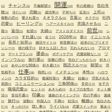
開運
チャンス
告白失
不倫願望
年の差婚
(2)
(5)
(1)
(24)
(1)
敗
恋敵
上司
冷たい
成功率
子持ち
近況
(3)
(1)
(3)
(1)
(1)
(1)
(4)
４オラクル
言葉
社内
複数の恋
愛され度
オクテ
(1)
(1)
(2)
(2)
(1)
ヒーリング
恋愛
意識させる
ヘアースタイル
二
(2)
(5)
(1)
(2)
前世
返信
夫婦
股
欲望
アストロダイス
シ
(1)
(2)
(1)
(2)
(1)
(10)
すれ違い
2026年
イニシャル
ンパシー
会う
愛
(1)
(3)
(1)
(3)
(1)
長所と短所
婚活サイト
前世療法
絵本のビブリオマ
(2)
(2)
(1)
(1)
アロマ
ンシー
彼の様子
好きな人話し方
忘れられない
(1)
(1)
(1)
(1)
運命
ツ
デートプラン
ボディケア
恋愛経験なし
(3)
(1)
(9)
(1)
(1)
インソウル
旅行運
深層心理
告白どっちから
好きバ
(2)
(2)
(1)
(1)
既読スルー
願望
レ
あやふやな関係
好き避け
浮
(1)
(1)
(1)
(2)
(2)
仕事
イメチェン
本性
気相手
両想い
ハロウ
(1)
(18)
(1)
(4)
(3)
カラダ目的
未婚
ィン
復縁対策
妊娠
浮気される
(1)
(2)
(1)
(2)
(1)
コミュニケーション
三角関係
原因
見切り
女子力
(1)
(2)
(2)
(1)
職場恋愛
ヒント
あきらめ
タイプの女性
ネット婚
(1)
(3)
(1)
(1)
(1)
印象
活
音信不通
連絡のタイミング
恋の予感
連絡
(1)
(1)
(5)
(1)
(1)
旅行
離婚
波動
外国人
不満
妊活
告白され
(1)
(3)
(1)
(1)
(1)
(1)
(2)
ライバル
た
きっかけ
隠し事
恋愛スイッチ
脈あり
(1)
(1)
(1)
(4)
(1)
付
コンプレックス
肉体関係
友達の彼氏
縁むすび