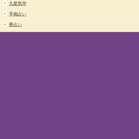
九星気学
手相占い
夢占い