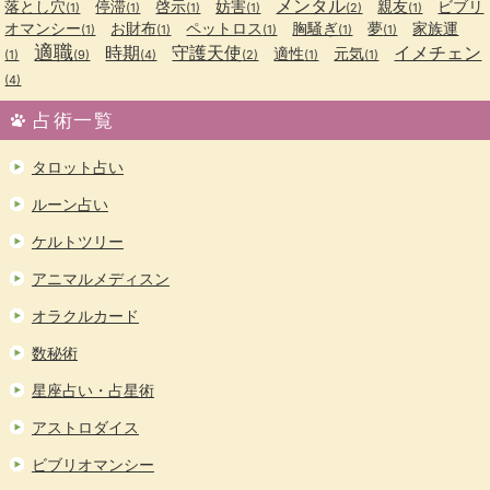
メンタル
落とし穴
停滞
啓示
妨害
親友
ビブリ
(1)
(1)
(1)
(1)
(2)
(1)
オマンシー
お財布
ペットロス
胸騒ぎ
夢
家族運
(1)
(1)
(1)
(1)
(1)
適職
時期
守護天使
イメチェン
適性
元気
(1)
(9)
(4)
(2)
(1)
(1)
(4)
占術一覧
タロット占い
ルーン占い
ケルトツリー
アニマルメディスン
オラクルカード
数秘術
星座占い・占星術
アストロダイス
ビブリオマンシー