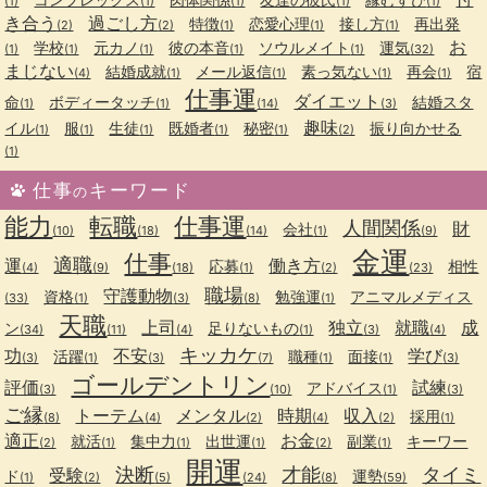
(1)
(1)
(1)
(1)
(1)
き合う
過ごし方
特徴
恋愛心理
接し方
再出発
(2)
(2)
(1)
(1)
(1)
お
学校
元カノ
彼の本音
ソウルメイト
運気
(1)
(1)
(1)
(1)
(1)
(32)
まじない
結婚成就
メール返信
素っ気ない
再会
宿
(4)
(1)
(1)
(1)
(1)
仕事運
ダイエット
命
ボディータッチ
結婚スタ
(1)
(1)
(14)
(3)
趣味
イル
服
生徒
既婚者
秘密
振り向かせる
(1)
(1)
(1)
(1)
(1)
(2)
(1)
仕事
キーワード
の
能力
転職
仕事運
人間関係
財
会社
(10)
(18)
(14)
(1)
(9)
金運
仕事
適職
運
働き方
応募
相性
(4)
(9)
(18)
(1)
(2)
(23)
職場
守護動物
資格
勉強運
アニマルメディス
(33)
(1)
(3)
(8)
(1)
天職
上司
独立
就職
成
ン
足りないもの
(34)
(11)
(4)
(1)
(3)
(4)
キッカケ
功
不安
学び
活躍
職種
面接
(3)
(1)
(3)
(7)
(1)
(1)
(3)
ゴールデントリン
評価
試練
アドバイス
(3)
(10)
(1)
(3)
ご縁
トーテム
メンタル
時期
収入
採用
(8)
(4)
(2)
(4)
(2)
(1)
適正
お金
就活
集中力
出世運
副業
キーワー
(2)
(1)
(1)
(1)
(2)
(1)
開運
決断
才能
タイミ
受験
ド
運勢
(1)
(2)
(5)
(24)
(8)
(59)