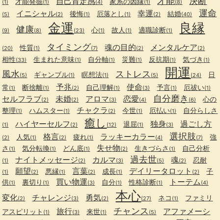
才能
決断
自己肯定感
才能発掘
家系の因縁
(1)
(1)
(4)
(1)
(8)
運命
イニシャル
幸運
後悔
厄落とし
結婚
(5)
(2)
(1)
(1)
(2)
(40)
金運
良縁
健康
心
故人
適職診断
(9)
(8)
(23)
(1)
(1)
(1)
タイミング
魂の目的
メンタルケア
性質
(20)
(1)
(7)
(2)
(2)
相性
生まれた意味
自分軸
災難
反抗期
気づき
(33)
(1)
(1)
(1)
(1)
(1)
開運
風水
ストレス
ギャンブル
瞑想法
日
(5)
(1)
(1)
(5)
(24)
予兆
使命
常
断捨離
自己理解
予言
厄祓い
(1)
(1)
(2)
(1)
(3)
(1)
(1)
自分磨き
セルフラブ
未婚
アロマ
恋愛
心の
(2)
(2)
(3)
(4)
(6)
チャクラ
整理
ハムスター
今世
厄払い
自分らしさ
(1)
(1)
(2)
(1)
(1)
癒し
ハイヤーセルフ
独身
過ごし方
退屈
(1)
(2)
(12)
(1)
(3)
選択肢
格言
ラッキーカラー
人気
疲れ
強
(2)
(1)
(2)
(1)
(4)
(7)
失せ物
さ
気分転換
どん底
生きづらさ
自己分析
(1)
(1)
(1)
(2)
(1)
過去世
ナイトメッセージ
カルマ
魂
忍耐
(1)
(2)
(3)
(5)
(2)
願望
言葉
デイリータロット
悪縁
成長
子
(1)
(2)
(1)
(2)
(1)
(2)
買い物運
トーテム
供
裏切り
自分
性格診断
(1)
(1)
(3)
(1)
(1)
(4)
本心
変化
チャレンジ
勇気
ネコ
ファミリ
(2)
(3)
(2)
(27)
(1)
チャンス
旅行
アファメーシ
アスピリット
来世
(1)
(3)
(1)
(5)