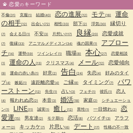
恋愛
キーワード
の
恋の進展
モテ
運命
不倫
克服
結婚
(31)
(1)
(40)
(12)
(18)
の相手
縁切り
部下
出会い
相性
浮気
(12)
(72)
(33)
(2)
(30)
良縁
恋愛成就
不安
会える日
片想い
(7)
(1)
(3)
(117)
(20)
アプロー
復縁
アニマルメディスン
魂の因果
(7)
(33)
(34)
(1)
本心
チ
職場
運勢
ツインレイ
恋愛相談
(14)
(59)
(1)
(8)
(27)
運命の人
メール
恋愛傾向
クリスマス
(1)
(13)
(4)
(12)
告白
好意
失恋
好みのタイ
運命の赤い糸
(9)
(1)
(2)
(24)
(4)
パワ
ご縁
タイミング
プ
遠距離恋愛
嫉妬
(4)
(1)
(4)
(8)
(7)
ーストーン
占い
恋人
先生
フェチ
彼氏
(12)
(1)
(3)
(1)
(1)
婚活
報われぬ恋
本音
家庭
シチュエーショ
(4)
(2)
(3)
(18)
(2)
LINE
癒し
恋
一目惚れ
ン
誠実
異性
(1)
(11)
(1)
(12)
(1)
(2)
愛運
恋活
男友達
バツイチ
アラフ
モテ期
(15)
(2)
(1)
(8)
(3)
デート
キッカケ
片思い
ォー
性格の不一致
(2)
(7)
(6)
(17)