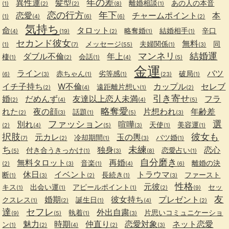
年の差
異性運
髪型
離婚相談
あの人の本音
(1)
(2)
(2)
(8)
(1)
恋の行方
年下
恋愛
チャームポイント
本
(1)
(4)
(6)
(6)
(2)
気持ち
命
タロット
略奪婚
結婚相手
辛口
(4)
(19)
(2)
(1)
(1)
セカンド彼女
無料
メッセージ
夫婦関係
同
(1)
(7)
(55)
(1)
(3)
マンネリ
結婚運
ダブル不倫
年上
棲
会話
(1)
(2)
(1)
(4)
(5)
金運
ライン
バツ
赤ちゃん
劣等感
破局
(6)
(3)
(1)
(1)
(23)
(1)
イチ子持ち
W不倫
カップル
セレブ
遠距離片想い
(2)
(4)
(1)
(2)
引き寄せ
婚
だめんず
友達以上恋人未満
フラ
(2)
(4)
(4)
(5)
略奪愛
れた
夜の顔
片想われ
年齢差
話題
(2)
(3)
(1)
(5)
(3)
ファッション
選
別れ
喧嘩
天使
美容運
(2)
(4)
(5)
(3)
(1)
(1)
択肢
彼女も
元カレ
玉の輿
冷却期間
バツ婚
(7)
(2)
(1)
(3)
(1)
ち
未練
独身
恋心
付き合うきっかけ
恋愛占い
(5)
(1)
(3)
(8)
(1)
自分磨き
無料タロット
再婚
音楽
離婚の決
(2)
(3)
(1)
(4)
(6)
休日
イベント
トラウマ
断
長続き
ファースト
(1)
(3)
(2)
(1)
(3)
性格
元彼
キス
出会い運
アピールポイント
セッ
(1)
(1)
(1)
(2)
(9)
友
婚期
彼女持ち
プレゼント
クスレス
誕生日
(1)
(2)
(1)
(4)
(2)
達
セフレ
外出自粛
執着
片思いコミュニケーショ
(9)
(5)
(1)
(3)
魅力
時期
仲直り
恋愛対象
ネット恋愛
ン
(1)
(2)
(4)
(2)
(3)