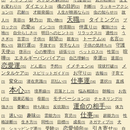
(2)
(2)
(2)
(2)
(1)
ダイエット
魂の目的
れ変わり
判断
ラッキーアクシ
(1)
(3)
(2)
(1)
ョン
忍耐
才能発掘
人生が映画なら
虫の知らせ
故
(1)
(1)
(1)
(1)
(1)
天職
タイミング
魅力
人
美容
買い物
ブ
(1)
(1)
(2)
(1)
(11)
(7)
恋愛
仲直り
ロック
インコ
停滞期
魔除け
土
(1)
(4)
(1)
(1)
(2)
(1)
地
自分らしさ
明日へのヒント
リラックス
適性
う
(1)
(1)
(1)
(1)
(1)
願望
トーテム
名言
さぎ
言霊
子供
親友
(1)
(1)
(1)
(2)
(1)
(4)
(2)
旅行運
守護
救い
手放す
苦手な人
子供の気持ち
(1)
(2)
(1)
(1)
(1)
天使
喧
啓示
心の整理
頑張り
ペットロス
性質
(2)
(1)
(1)
(1)
(1)
(1)
嘩
エネルギーバンパイア
幸運
自己理解
退屈
(3)
(2)
(1)
(2)
(1)
恋愛運
イメチェン
メ
どん底
予想
現状打破
(15)
(1)
(1)
(4)
(1)
ンタルケア
お守り
スピリットガイド
吉報
子育て
(2)
(1)
(2)
(1)
仕事運
変化
潜在意識
厄払い
選択
直感
(1)
(2)
(1)
(1)
(14)
(1)
本心
境界線
厄落とし
悩み相談
朗報
お告
(1)
(27)
(1)
(1)
(1)
(1)
モチベーション
げ
因果応報
母親
チャネリング
(1)
(1)
(1)
(2)
(1)
運命の相手
強さ
憂鬱
持ち味
反抗期
体力
(1)
(1)
(1)
(1)
(12)
仕事
迷い
趣味
霊能力
育児
超能力
性
(1)
(2)
(2)
(1)
(1)
(18)
(1)
格診断
生き方
同性
目標
成長
ネガティブ
犬
(1)
(1)
(1)
(1)
(1)
(1)
恋愛傾向
引き寄せ
受験
ショッピング運
自
(1)
(1)
(2)
(9)
(5)