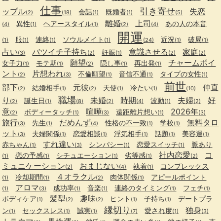
仕事
引き寄せ
ップル
失恋
会話
既婚者
(2)
(18)
(1)
(1)
(5)
離婚
上司
異性
ヘアースタイル
あの人の本音
(4)
(1)
(1)
(2)
(4)
開運
服
連絡
ソウルメイト
近況
破局
(1)
(1)
(1)
(1)
(24)
(1)
(1)
占い
バツイチ子持ち
意識させる
家庭
妊娠
(3)
(2)
(1)
(2)
(2)
願望
チャームポイ
女子力
モテ期
隠し事
再出発
(1)
(1)
(2)
(1)
(1)
ント
片想われ
不倫願望
音信不通
タイプの女性
(2)
(3)
(1)
(1)
(1)
前世
部下
元彼
仲直
結婚相手
天使
冷たい
(2)
(1)
(2)
(1)
(1)
(10)
職場
り
未婚
時期
夫婦
好
誕生日
波動
(2)
(1)
(8)
(2)
(4)
(1)
(2)
意
喧嘩
2026年
ボディータッチ
遠距離片想い
(2)
(1)
(3)
(1)
(3)
旅行
だめんず
無料タロ
先生
性格の不一致
学校
(3)
(1)
(4)
(1)
(1)
ット
夫婦関係
恋愛相談
浮気相手
話題
美容運
(3)
(1)
(1)
(1)
(1)
(1)
すれ違い
赤ちゃん
シンパシー
恋愛スイッチ
脈あり
(1)
(3)
(1)
(1)
社内恋愛
コ
恋の予感
シチュエーション
劣等感
(1)
(1)
(1)
(1)
(2)
ミュニケーション
おまじない
執着
コンプレックス
(2)
(4)
(1)
４オラクル
冷却期間
肉体関係
アピールポイント
(1)
(1)
(2)
(1)
アロマ
成功率
音楽
連絡のタイミング
フェチ
(1)
(3)
(1)
(1)
(1)
(1)
髪型
趣味
ボディケア
ヒント
子持ち
デートプラ
(1)
(2)
(2)
(1)
(1)
縁切り
独身
ン
セックスレス
誠実
愛され度
(1)
(1)
(1)
(7)
(1)
(3)