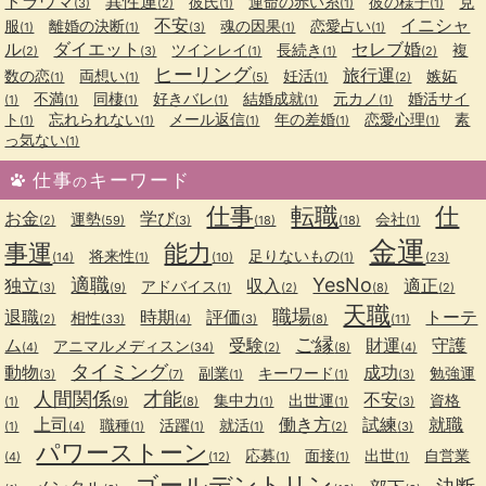
トラウマ
異性運
彼氏
運命の赤い糸
彼の様子
克
(3)
(2)
(1)
(1)
(1)
不安
イニシャ
服
離婚の決断
魂の因果
恋愛占い
(1)
(1)
(3)
(1)
(1)
ル
ダイエット
セレブ婚
ツインレイ
長続き
複
(2)
(3)
(1)
(1)
(2)
ヒーリング
旅行運
数の恋
両想い
妊活
嫉妬
(1)
(1)
(5)
(1)
(2)
不満
同棲
好きバレ
結婚成就
元カノ
婚活サイ
(1)
(1)
(1)
(1)
(1)
(1)
ト
忘れられない
メール返信
年の差婚
恋愛心理
素
(1)
(1)
(1)
(1)
(1)
っ気ない
(1)
仕事
キーワード
の
仕事
転職
仕
お金
学び
運勢
会社
(2)
(59)
(3)
(18)
(18)
(1)
金運
事運
能力
将来性
足りないもの
(14)
(1)
(10)
(1)
(23)
適職
YesNo
独立
収入
適正
アドバイス
(3)
(9)
(1)
(2)
(8)
(2)
天職
職場
退職
時期
評価
トーテ
相性
(2)
(33)
(4)
(3)
(8)
(11)
ご縁
ム
受験
財運
守護
アニマルメディスン
(4)
(34)
(2)
(8)
(4)
タイミング
動物
成功
副業
キーワード
勉強運
(3)
(7)
(1)
(1)
(3)
人間関係
才能
不安
集中力
出世運
資格
(1)
(9)
(8)
(1)
(1)
(3)
上司
働き方
試練
就職
職種
活躍
就活
(1)
(4)
(1)
(1)
(1)
(2)
(3)
パワーストーン
応募
面接
出世
自営業
(4)
(12)
(1)
(1)
(1)
ゴールデントリン