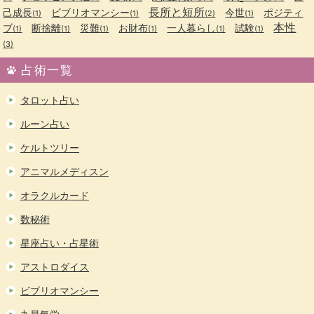
長所と短所
己成長
ビブリオマンシー
今世
ポジティ
(1)
(1)
(2)
(1)
本性
ブ
断捨離
災難
お財布
一人暮らし
試験
(1)
(1)
(1)
(1)
(1)
(1)
(3)
占術一覧
タロット占い
ルーン占い
ケルトツリー
アニマルメディスン
オラクルカード
数秘術
星座占い・占星術
アストロダイス
ビブリオマンシー