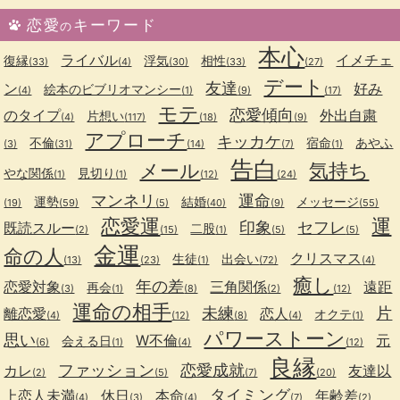
恋愛
キーワード
の
本心
ライバル
イメチェ
復縁
浮気
相性
(33)
(4)
(30)
(33)
(27)
デート
友達
ン
好み
絵本のビブリオマンシー
(4)
(1)
(9)
(17)
モテ
恋愛傾向
のタイプ
外出自粛
片想い
(4)
(117)
(18)
(9)
アプローチ
キッカケ
不倫
宿命
あやふ
(3)
(31)
(14)
(7)
(1)
告白
メール
気持ち
やな関係
見切り
(1)
(1)
(12)
(24)
マンネリ
運命
運勢
結婚
メッセージ
(19)
(59)
(5)
(40)
(9)
(55)
恋愛運
運
印象
セフレ
既読スルー
二股
(2)
(15)
(1)
(5)
(5)
金運
命の人
クリスマス
生徒
出会い
(13)
(23)
(1)
(72)
(4)
癒し
年の差
恋愛対象
三角関係
遠距
再会
(3)
(1)
(8)
(2)
(12)
運命の相手
未練
片
離恋愛
恋人
オクテ
(4)
(12)
(8)
(4)
(1)
パワーストーン
思い
W不倫
元
会える日
(6)
(1)
(4)
(12)
良縁
ファッション
恋愛成就
カレ
友達以
(2)
(5)
(7)
(20)
タイミング
上恋人未満
休日
本命
年齢差
(4)
(3)
(4)
(7)
(2)