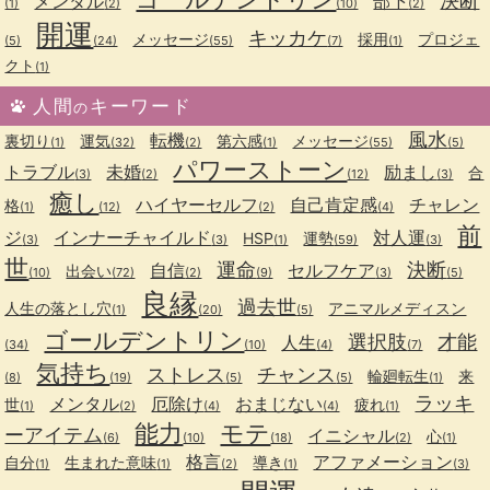
決断
メンタル
部下
(1)
(2)
(10)
(2)
開運
キッカケ
メッセージ
採用
プロジェ
(5)
(24)
(55)
(7)
(1)
クト
(1)
人間
キーワード
の
風水
転機
裏切り
運気
第六感
メッセージ
(1)
(32)
(2)
(1)
(55)
(5)
パワーストーン
トラブル
未婚
励まし
合
(3)
(2)
(12)
(3)
癒し
ハイヤーセルフ
自己肯定感
チャレン
格
(1)
(12)
(2)
(4)
前
ジ
インナーチャイルド
対人運
HSP
運勢
(3)
(3)
(1)
(59)
(3)
世
運命
決断
自信
セルフケア
出会い
(10)
(72)
(2)
(9)
(3)
(5)
良縁
過去世
人生の落とし穴
アニマルメディスン
(1)
(20)
(5)
ゴールデントリン
選択肢
才能
人生
(34)
(10)
(4)
(7)
気持ち
ストレス
チャンス
輪廻転生
来
(8)
(19)
(5)
(5)
(1)
ラッキ
メンタル
厄除け
おまじない
世
疲れ
(1)
(2)
(4)
(4)
(1)
能力
モテ
ーアイテム
イニシャル
心
(6)
(10)
(18)
(2)
(1)
格言
アファメーション
自分
生まれた意味
導き
(1)
(1)
(2)
(1)
(3)