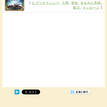
[
ビブリオマンシー
,
人間
,
使命
,
生まれた意味
,
能力
,
メッセージ
]