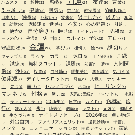
開運
友達
言葉
ハムスター
相性
悪縁
(1)
(33)
(1)
(24)
(9)
(2)
健康
YesNo
引っ越し
勇気
前兆
使役霊
(3)
(8)
(2)
(1)
(1)
(8)
独身
過ごし方
儀式
日本人
厄祓い
将来
希望
(1)
(3)
(1)
(1)
(2)
(3)
進路
不安
心の問題
結婚
家族運
引越し
(1)
(40)
(1)
(2)
(3)
(3)
自分磨き
使命
時期
先祖
ナイトカード
オ
(1)
(3)
(6)
(4)
(1)
(3)
失せ物
カルマ
予兆
アロマ
ーラの色
停滞
(1)
(1)
(2)
(3)
(2)
(3)
金運
縁切り
守護動物
学び
後悔
絵本
(3)
(23)
(3)
(1)
(1)
(7)
ご縁
ラッキーカラー
休日
ギャンブル
自己分析
(1)
(4)
(3)
(1)
人間関
試練
無料タロット
課題
妨害
夢
(8)
(3)
(3)
(3)
(1)
(1)
係
浄化
投資
自分軸
瞑想法
無意識
気づき
(9)
(4)
(1)
(1)
(1)
(1)
(1)
健康運
デイリータロット
ラッキー
尊重
人気
(8)
(2)
(1)
(1)
ヒーリング
幸せ
セルフラブ
欠点
ネコ
(2)
(1)
(2)
(2)
(1)
(5)
マンネリ
性格
ペット
努力
挑戦
家系の因縁
(5)
(9)
(2)
(1)
(6)
適職
旅
ラッキーカラ−
2025年
日常
ガイド
(3)
(1)
(1)
(1)
(1)
(9)
行
魂
嫌な人
障害
信頼
ギフト
元気
胸騒ぎ
(3)
(1)
(2)
(1)
(1)
(1)
(1)
ナイトメッセージ
2026年
買い物運
生きづらさ
(1)
(1)
(2)
(3)
外出自粛
ファミリアスピリット
適職診断
予言
(3)
(3)
(1)
(1)
(1)
メンター
コミュニケーション
家族
開運アクション
(3)
(2)
(1)
チャクラ
ストレス解消
守護霊
気分転換
生ま