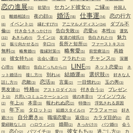
恋の進展
セカンド彼女
ご縁
欲望
外国人
(12)
(1)
(7)
(8)
婚活
仕事運
恋の行方
夜の顔
離婚相談
(1)
(1)
(3)
(18)
(14)
イベント
ダブル不
縁むすび
アニマルメディスン
(6)
(2)
(1)
(34)
倫
告白失敗
恋愛
本性
付き合うきっかけ
運気
(2)
(1)
(3)
(4)
(3)
ライン
魅力
あきらめ
友達の彼氏
告白された
(32)
(1)
(3)
(1)
(1)
長所と短所
振り向かせる
辛口
ファーストキス
(2)
(1)
(1)
(2)
(1)
略奪愛
無料
再婚
略奪婚
復縁対策
前世療法
(3)
(1)
(1)
(5)
(1)
チャンス
彼女持ち
フラれた
出会い運
深層
(4)
(4)
(1)
(2)
(5)
LINE
ネット恋愛
心理
秘密
告白どっちから
ネ
(1)
(1)
(1)
(11)
(2)
結婚運
選択肢
別れ
ット婚活
接し方
好きな人
(1)
(1)
(4)
(6)
(7)
恋活
恋敵
言葉
一目惚れ
玉の輿
話し方
(1)
(3)
(8)
(2)
(2)
(3)
性格
男友達
付き合う
プレゼン
アストロダイス
(2)
(9)
(1)
(2)
ト
ツインソウル
片思いコミュニケーション
彼の本音
(2)
(1)
(1)
年上
本音
報われぬ恋
特徴
浮気される原因
(2)
(4)
(3)
(2)
(1)
年下
タロット
アラフォー
結婚スタイル
好き
(1)
(6)
(2)
(1)
(2)
自分磨き
職場恋愛
返信
カラダ目的
避け
恋
(1)
(6)
(3)
(2)
(2)
婚期
愛経験なし
ハロウィン
きっかけ
バツ婚
会う
(1)
(1)
(2)
(1)
(1)
彼女もち
恋心
バツイチ
過ごし方
カ
愛
(1)
(2)
(3)
(1)
(5)
(2)