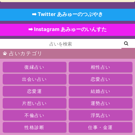
➡️ Twitter あみゅーのつぶやき
➡️ Instagram あみゅーのいんすた
占いカテゴリ
復縁占い
相性占い
出会い占い
恋愛占い
恋愛運
結婚占い
片想い占い
運勢占い
不倫占い
浮気占い
性格診断
仕事・金運