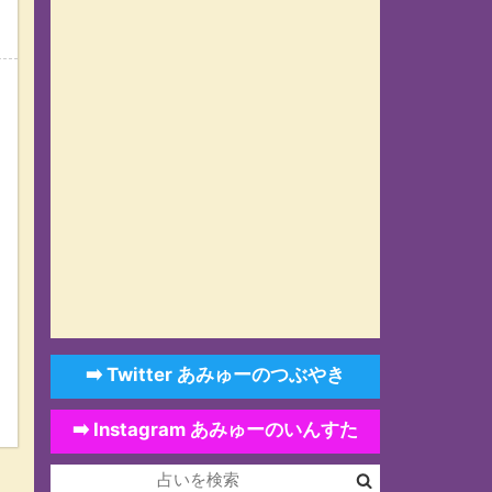
➡️ Twitter あみゅーのつぶやき
➡️ Instagram あみゅーのいんすた