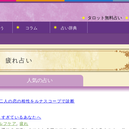
タロット無料占い
う
コラム
占い辞典
疲れ占い
人気の占い
二人の恋の相性をルナスコープで診断
りすぎているあなたへ
ルフケア
,
疲れ