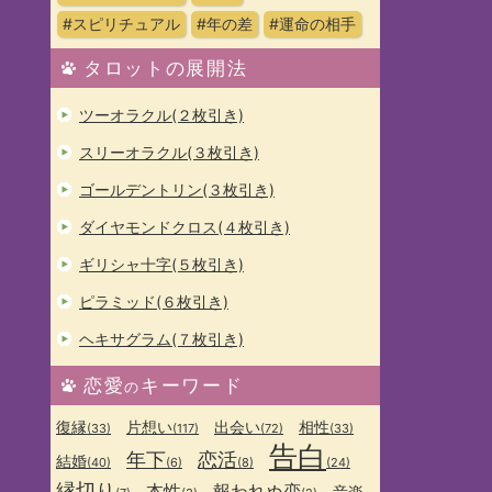
#スピリチュアル
#年の差
#運命の相手
タロットの展開法
ツーオラクル(２枚引き)
スリーオラクル(３枚引き)
ゴールデントリン(３枚引き)
ダイヤモンドクロス(４枚引き)
ギリシャ十字(５枚引き)
ピラミッド(６枚引き)
ヘキサグラム(７枚引き)
恋愛
キーワード
の
復縁
片想い
出会い
相性
(33)
(117)
(72)
(33)
告白
年下
恋活
結婚
(40)
(6)
(8)
(24)
縁切り
本性
報われぬ恋
音楽