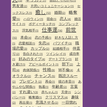
告白どっちから
(13)
(7)
(1)
男友達
片思いコミュニケーション
セ
(2)
(1)
癒し
略奪
婚期
ックスレス
(1)
(12)
(2)
愛
恋人
ハロウィン
宿命
婚活
(5)
(1)
(1)
(4)
サイト
ボディータッチ
コンプレック
(1)
(1)
仕事運
前世
ス
浮気相手
(1)
(1)
(14)
本命
恋の予感
好きな人話し方
(10)
(4)
(1)
失恋
バツイチ
職
恋愛相談
(1)
(1)
(4)
(3)
場恋愛
カップル
仲直
結婚相手
(3)
(2)
(1)
り
告白された
ツインレイ
成功率
(2)
(1)
(1)
好みのタイプ
デートプラン
好
(1)
(4)
(1)
部下
上
き避け
アピールポイント
(1)
(1)
(2)
性格
司
W不倫
４
肉体関係
(4)
(1)
(9)
(4)
チャンス
オラクル
既読スルー
(2)
(5)
プレゼント
再会
彼の本音
あ
(2)
(2)
(1)
(1)
年齢差
言葉
やふやな関係
執着
(1)
(1)
(2)
すれ違い
赤ちゃん
天使
シン
(2)
(3)
(1)
(1)
クリスマス
趣味
パシー
略奪婚
(1)
(1)
(4)
意識させる
一目惚れ
再出発
(2)
(1)
(2)