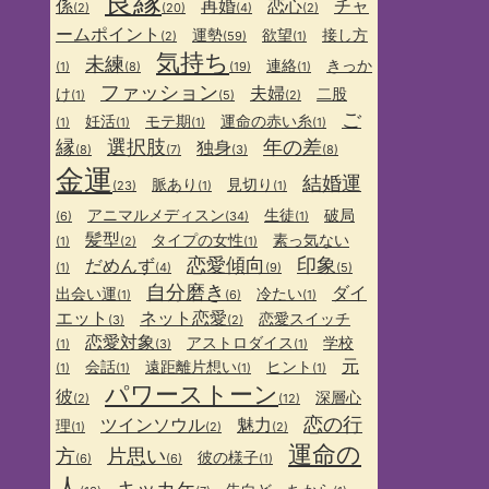
良縁
係
再婚
恋心
チャ
(2)
(20)
(4)
(2)
ームポイント
運勢
欲望
接し方
(2)
(59)
(1)
気持ち
未練
連絡
きっか
(1)
(8)
(19)
(1)
ファッション
夫婦
け
二股
(1)
(5)
(2)
ご
妊活
モテ期
運命の赤い糸
(1)
(1)
(1)
(1)
縁
選択肢
年の差
独身
(8)
(7)
(3)
(8)
金運
結婚運
脈あり
見切り
(23)
(1)
(1)
アニマルメディスン
生徒
破局
(6)
(34)
(1)
髪型
タイプの女性
素っ気ない
(1)
(2)
(1)
恋愛傾向
印象
だめんず
(1)
(4)
(9)
(5)
自分磨き
ダイ
出会い運
冷たい
(1)
(6)
(1)
エット
ネット恋愛
恋愛スイッチ
(3)
(2)
恋愛対象
アストロダイス
学校
(1)
(3)
(1)
元
会話
遠距離片想い
ヒント
(1)
(1)
(1)
(1)
パワーストーン
彼
深層心
(2)
(12)
恋の行
ツインソウル
魅力
理
(1)
(2)
(2)
運命の
方
片思い
彼の様子
(6)
(6)
(1)
人
キッカケ