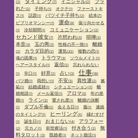
タイミング
イニシャル
フラ
(2)
(7)
(2)
れた
子持ち
オクテ
ファーストキ
(2)
(1)
(1)
バツイチ子持ち
ス
話題
絵本の
(1)
(1)
(2)
運命
ビブリオマンシー
振り向かせる
(1)
(9)
コミュニケーション
冷却期間
(1)
(1)
(2)
セカンド彼女
片想われ
喧嘩
(7)
(3)
(3)
本音
玉の輿
離婚
性格の不一致
(3)
(3)
(1)
カラダ目的
運気
複数の恋
(2)
(2)
(32)
(1)
トラウマ
魂の因果
ソウルメイト
(1)
(3)
(1)
返信
ヘアースタイル
忘れられない
(1)
(2)
仕事
好意
占い
辛口
(1)
(1)
(2)
(3)
(18)
不安
異性運
バツ婚
両想い
嫉
(1)
(1)
(3)
(2)
妬
結婚成就
シチュエーション
離
(1)
(1)
(1)
アロマ
婚相談
メール返信
年の差
(1)
(1)
(3)
ライン
婚
愛され度
離婚の決断
(1)
(3)
(1)
ダブル不倫
会える日
服
連絡
(1)
(2)
(1)
(1)
ヒーリング
のタイミング
縁むすび
(1)
(5)
おまじない
アラフォー
誕生日
(1)
(1)
(4)
付き合う
無
元カノ
前世療法
(2)
(1)
(1)
(2)
料タロット
既婚者
ネット婚活
(3)
(1)
(1)