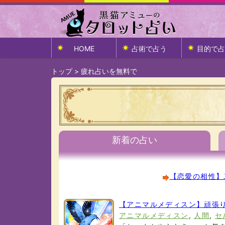
HOME
占術で占う
目的で占
トップ
>
疲れ占いを無料で
新着の占い
【恋愛の相性】
【アニマルメディスン】頑張
アニマルメディスン
,
人間
,
セ