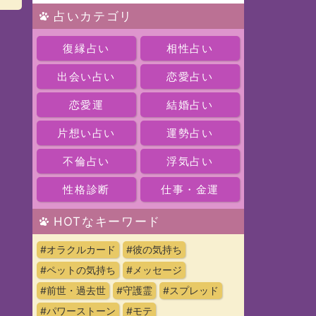
占いカテゴリ
復縁占い
相性占い
出会い占い
恋愛占い
恋愛運
結婚占い
片想い占い
運勢占い
不倫占い
浮気占い
性格診断
仕事・金運
HOTなキーワード
#オラクルカード
#彼の気持ち
#ペットの気持ち
#メッセージ
#前世・過去世
#守護霊
#スプレッド
#パワーストーン
#モテ