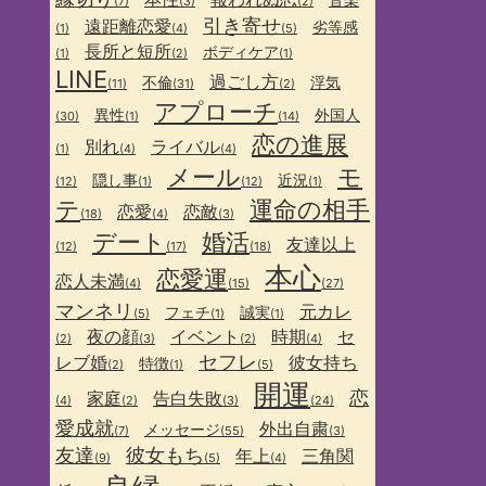
(7)
(3)
(2)
引き寄せ
遠距離恋愛
劣等感
(1)
(4)
(5)
長所と短所
ボディケア
(1)
(2)
(1)
LINE
過ごし方
不倫
浮気
(11)
(31)
(2)
アプローチ
異性
外国人
(30)
(1)
(14)
恋の進展
別れ
ライバル
(1)
(4)
(4)
メール
モ
隠し事
近況
(12)
(1)
(12)
(1)
テ
運命の相手
恋愛
恋敵
(18)
(4)
(3)
デート
婚活
友達以上
(12)
(17)
(18)
本心
恋愛運
恋人未満
(4)
(15)
(27)
マンネリ
元カレ
フェチ
誠実
(5)
(1)
(1)
夜の顔
イベント
時期
セ
(2)
(3)
(2)
(4)
セフレ
レブ婚
彼女持ち
特徴
(2)
(1)
(5)
開運
恋
家庭
告白失敗
(4)
(2)
(3)
(24)
愛成就
外出自粛
メッセージ
(7)
(55)
(3)
友達
彼女もち
年上
三角関
(9)
(5)
(4)