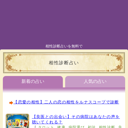
相性診断占いを無料で
相性診断占い
新着の占い
人気の占い
【恋愛の相性】二人の恋の相性をルナスコープで診断
【良医との出会い】その病院はあなたの声を
聴いてくれる？
[
タロット
,
健康
,
病院選び
,
初診
,
相性診断
,
良