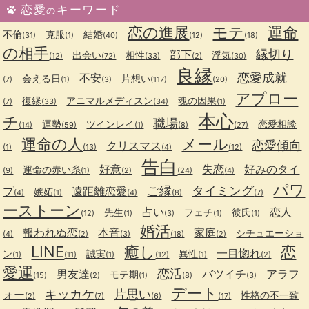
恋愛
キーワード
の
恋の進展
モテ
運命
不倫
克服
結婚
(31)
(1)
(40)
(12)
(18)
の相手
縁切り
部下
出会い
相性
浮気
(12)
(72)
(33)
(2)
(30)
良縁
恋愛成就
不安
会える日
片想い
(7)
(1)
(3)
(117)
(20)
アプロー
復縁
アニマルメディスン
魂の因果
(7)
(33)
(34)
(1)
本心
チ
職場
運勢
ツインレイ
恋愛相談
(14)
(59)
(1)
(8)
(27)
運命の人
メール
恋愛傾向
クリスマス
(1)
(13)
(4)
(12)
告白
好意
失恋
好みのタイ
運命の赤い糸
(9)
(1)
(2)
(24)
(4)
パワ
ご縁
タイミング
プ
遠距離恋愛
嫉妬
(4)
(1)
(4)
(8)
(7)
ーストーン
占い
恋人
先生
フェチ
彼氏
(12)
(1)
(3)
(1)
(1)
婚活
報われぬ恋
本音
家庭
シチュエーショ
(4)
(2)
(3)
(18)
(2)
LINE
癒し
恋
一目惚れ
ン
誠実
異性
(1)
(11)
(1)
(12)
(1)
(2)
愛運
恋活
男友達
バツイチ
アラフ
モテ期
(15)
(2)
(1)
(8)
(3)
デート
キッカケ
片思い
ォー
性格の不一致
(2)
(7)
(6)
(17)