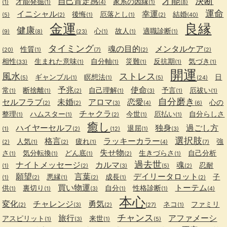
才能
決断
自己肯定感
才能発掘
家系の因縁
(1)
(1)
(4)
(1)
(8)
運命
イニシャル
幸運
後悔
厄落とし
結婚
(5)
(2)
(1)
(1)
(2)
(40)
金運
良縁
健康
心
故人
適職診断
(9)
(8)
(23)
(1)
(1)
(1)
タイミング
魂の目的
メンタルケア
性質
(20)
(1)
(7)
(2)
(2)
相性
生まれた意味
自分軸
災難
反抗期
気づき
(33)
(1)
(1)
(1)
(1)
(1)
開運
風水
ストレス
ギャンブル
瞑想法
日
(5)
(1)
(1)
(5)
(24)
予兆
使命
常
断捨離
自己理解
予言
厄祓い
(1)
(1)
(2)
(1)
(3)
(1)
(1)
自分磨き
セルフラブ
未婚
アロマ
恋愛
心の
(2)
(2)
(3)
(4)
(6)
チャクラ
整理
ハムスター
今世
厄払い
自分らしさ
(1)
(1)
(2)
(1)
(1)
癒し
ハイヤーセルフ
独身
過ごし方
退屈
(1)
(2)
(12)
(1)
(3)
選択肢
格言
ラッキーカラー
人気
疲れ
強
(2)
(1)
(2)
(1)
(4)
(7)
失せ物
さ
気分転換
どん底
生きづらさ
自己分析
(1)
(1)
(1)
(2)
(1)
過去世
ナイトメッセージ
カルマ
魂
忍耐
(1)
(2)
(3)
(5)
(2)
願望
言葉
デイリータロット
悪縁
成長
子
(1)
(2)
(1)
(2)
(1)
(2)
買い物運
トーテム
供
裏切り
自分
性格診断
(1)
(1)
(3)
(1)
(1)
(4)
本心
変化
チャレンジ
勇気
ネコ
ファミリ
(2)
(3)
(2)
(27)
(1)
チャンス
旅行
アファメーシ
アスピリット
来世
(1)
(3)
(1)
(5)