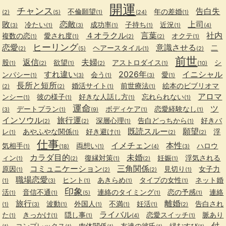
開運
チャンス
告白失
不倫願望
年の差婚
(2)
(5)
(1)
(24)
(1)
敗
恋敵
上司
冷たい
成功率
子持ち
近況
(3)
(1)
(3)
(1)
(1)
(1)
(4)
４オラクル
言葉
社内
複数の恋
愛され度
オクテ
(1)
(1)
(2)
(2)
(1)
ヒーリング
恋愛
意識させる
ヘアースタイル
二
(2)
(5)
(1)
(2)
前世
返信
夫婦
股
欲望
アストロダイス
シ
(1)
(2)
(1)
(2)
(1)
(10)
すれ違い
2026年
イニシャル
ンパシー
会う
愛
(1)
(3)
(1)
(3)
(1)
長所と短所
婚活サイト
前世療法
絵本のビブリオマ
(2)
(2)
(1)
(1)
アロマ
ンシー
彼の様子
好きな人話し方
忘れられない
(1)
(1)
(1)
(1)
運命
ツ
デートプラン
ボディケア
恋愛経験なし
(3)
(1)
(9)
(1)
(1)
インソウル
旅行運
深層心理
告白どっちから
好きバ
(2)
(2)
(1)
(1)
既読スルー
願望
レ
あやふやな関係
好き避け
浮
(1)
(1)
(1)
(2)
(2)
仕事
イメチェン
本性
気相手
両想い
ハロウ
(1)
(18)
(1)
(4)
(3)
カラダ目的
未婚
ィン
復縁対策
妊娠
浮気される
(1)
(2)
(1)
(2)
(1)
コミュニケーション
三角関係
原因
見切り
女子力
(1)
(2)
(2)
(1)
職場恋愛
ヒント
あきらめ
タイプの女性
ネット婚
(1)
(3)
(1)
(1)
(1)
印象
活
音信不通
連絡のタイミング
恋の予感
連絡
(1)
(1)
(5)
(1)
(1)
旅行
離婚
波動
外国人
不満
妊活
告白され
(1)
(3)
(1)
(1)
(1)
(1)
(2)
ライバル
た
きっかけ
隠し事
恋愛スイッチ
脈あり
(1)
(1)
(1)
(4)
(1)
付
コンプレックス
肉体関係
友達の彼氏
縁むすび