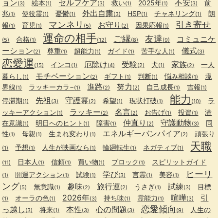
ョン
セルフケア
不安
絵本
救い
2025年
前
(3)
(1)
(3)
(1)
(1)
(3)
外出自粛
兆
使役霊
憂鬱
HSP
チャネリング
朗
(1)
(1)
(1)
(3)
(1)
(1)
マンネリ
引き寄せ
お守り
報
育児
因果応報
(1)
(1)
(5)
(2)
(1)
運命の相手
ご縁
友達
コミュニケ
合格
(5)
(1)
(12)
(8)
(9)
ーション
儀式
尊重
超能力
ガイド
苦手な人
(2)
(1)
(1)
(1)
(1)
(3)
恋愛運
厄除け
受験
家族
インコ
犬
一人
(15)
(1)
(4)
(2)
(1)
(2)
モチベーション
暮らし
ギフト
判断
悩み相談
境
(1)
(2)
(1)
(1)
(1)
進路
努力
界線
ラッキーカラ−
自己成長
吉報
(1)
(1)
(2)
(2)
(1)
(1)
能力
先祖
守護霊
停滞期
希望
現状打破
ラ
(1)
(3)
(2)
(1)
(1)
(10)
ラッキー
名言
ッキーアクション
お告げ
投資
潜
(1)
(2)
(2)
(1)
(1)
仲直り
守護動物
在意識
明日へのヒント
障害
同
(1)
(1)
(1)
(2)
(3)
エネルギーバンパイア
性
母親
生まれ変わり
頑張り
(1)
(1)
(1)
(2)
天職
予想
人生が映画なら
輪廻転生
ネガティブ
(1)
(1)
(1)
(1)
(1)
日本人
信頼
買い物
ブロック
スピリットガイド
(11)
(1)
(1)
(1)
(1)
ヒーリ
学び
開運アクション
試験
言霊
美容
(1)
(1)
(1)
(3)
(1)
(1)
ング
趣味
旅行運
試練
無意識
うさぎ
目標
(5)
(1)
(2)
(2)
(1)
(3)
2026年
喧嘩
引
オーラの色
持ち味
霊能力
(1)
(1)
(3)
(1)
(1)
(3)
恋愛傾向
っ越し
本性
心の問題
将来
人生の
(3)
(1)
(3)
(3)
(9)