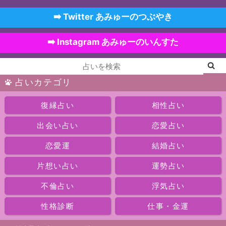
➡️ Twitter あみゅーのつぶやき
➡️ Instagram あみゅーのいんすた
占いカテゴリ
復縁占い
相性占い
出会い占い
恋愛占い
恋愛運
結婚占い
片想い占い
運勢占い
不倫占い
浮気占い
性格診断
仕事・金運