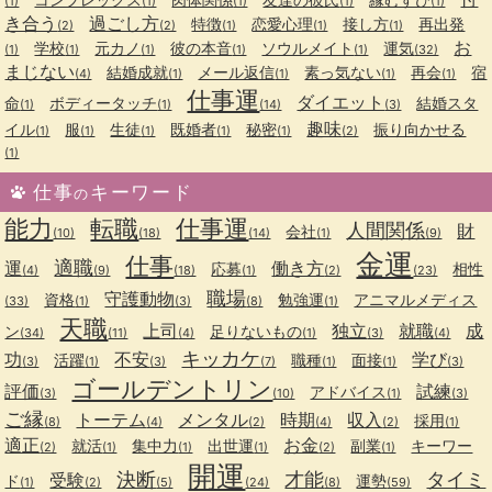
(1)
(1)
(1)
(1)
(1)
き合う
過ごし方
特徴
恋愛心理
接し方
再出発
(2)
(2)
(1)
(1)
(1)
お
学校
元カノ
彼の本音
ソウルメイト
運気
(1)
(1)
(1)
(1)
(1)
(32)
まじない
結婚成就
メール返信
素っ気ない
再会
宿
(4)
(1)
(1)
(1)
(1)
仕事運
ダイエット
命
ボディータッチ
結婚スタ
(1)
(1)
(14)
(3)
趣味
イル
服
生徒
既婚者
秘密
振り向かせる
(1)
(1)
(1)
(1)
(1)
(2)
(1)
仕事
キーワード
の
能力
転職
仕事運
人間関係
財
会社
(10)
(18)
(14)
(1)
(9)
金運
仕事
適職
運
働き方
応募
相性
(4)
(9)
(18)
(1)
(2)
(23)
職場
守護動物
資格
勉強運
アニマルメディス
(33)
(1)
(3)
(8)
(1)
天職
上司
独立
就職
成
ン
足りないもの
(34)
(11)
(4)
(1)
(3)
(4)
キッカケ
功
不安
学び
活躍
職種
面接
(3)
(1)
(3)
(7)
(1)
(1)
(3)
ゴールデントリン
評価
試練
アドバイス
(3)
(10)
(1)
(3)
ご縁
トーテム
メンタル
時期
収入
採用
(8)
(4)
(2)
(4)
(2)
(1)
適正
お金
就活
集中力
出世運
副業
キーワー
(2)
(1)
(1)
(1)
(2)
(1)
開運
決断
才能
タイミ
受験
ド
運勢
(1)
(2)
(5)
(24)
(8)
(59)