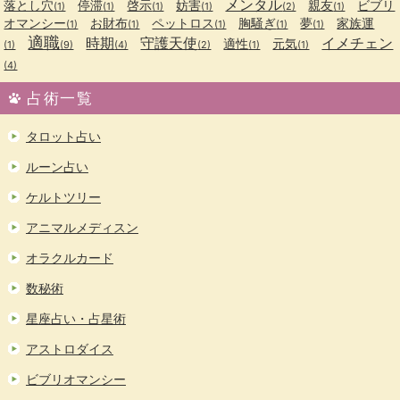
メンタル
落とし穴
停滞
啓示
妨害
親友
ビブリ
(1)
(1)
(1)
(1)
(2)
(1)
オマンシー
お財布
ペットロス
胸騒ぎ
夢
家族運
(1)
(1)
(1)
(1)
(1)
適職
時期
守護天使
イメチェン
適性
元気
(1)
(9)
(4)
(2)
(1)
(1)
(4)
占術一覧
タロット占い
ルーン占い
ケルトツリー
アニマルメディスン
オラクルカード
数秘術
星座占い・占星術
アストロダイス
ビブリオマンシー