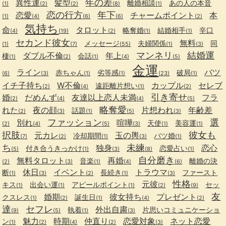
年の差
異性運
髪型
離婚相談
あの人の本音
(1)
(2)
(2)
(8)
(1)
恋の行方
年下
恋愛
チャームポイント
本
(1)
(4)
(6)
(6)
(2)
気持ち
命
タロット
略奪婚
結婚相手
辛口
(4)
(19)
(2)
(1)
(1)
セカンド彼女
無料
メッセージ
夫婦関係
同
(1)
(7)
(55)
(1)
(3)
マンネリ
結婚運
ダブル不倫
年上
棲
会話
(1)
(2)
(1)
(4)
(5)
金運
ライン
バツ
赤ちゃん
劣等感
破局
(6)
(3)
(1)
(1)
(23)
(1)
イチ子持ち
W不倫
カップル
セレブ
遠距離片想い
(2)
(4)
(1)
(2)
引き寄せ
婚
だめんず
友達以上恋人未満
フラ
(2)
(4)
(4)
(5)
略奪愛
れた
夜の顔
片想われ
年齢差
話題
(2)
(3)
(1)
(5)
(3)
ファッション
選
別れ
喧嘩
天使
美容運
(2)
(4)
(5)
(3)
(1)
(1)
択肢
彼女も
元カレ
玉の輿
冷却期間
バツ婚
(7)
(2)
(1)
(3)
(1)
ち
未練
独身
恋心
付き合うきっかけ
恋愛占い
(5)
(1)
(3)
(8)
(1)
自分磨き
無料タロット
再婚
音楽
離婚の決
(2)
(3)
(1)
(4)
(6)
休日
イベント
トラウマ
断
長続き
ファースト
(1)
(3)
(2)
(1)
(3)
性格
元彼
キス
出会い運
アピールポイント
セッ
(1)
(1)
(1)
(2)
(9)
友
婚期
彼女持ち
プレゼント
クスレス
誕生日
(1)
(2)
(1)
(4)
(2)
達
セフレ
外出自粛
執着
片思いコミュニケーショ
(9)
(5)
(1)
(3)
魅力
時期
仲直り
恋愛対象
ネット恋愛
ン
(1)
(2)
(4)
(2)
(3)