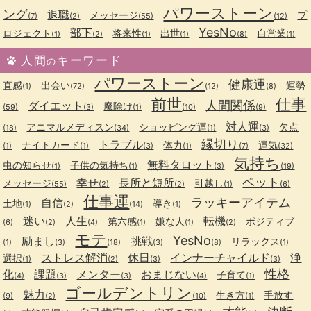
パワーストーン
ング
退職
メッセージ
プ
(7)
(2)
(55)
(12)
YesNo
部下
ロジェクト
将来性
出世
自営業
(1)
(2)
(1)
(1)
(8)
(1)
人間
キーワード
の
パワーストーン
健康運
直感
出会い
運勢
(1)
(72)
(12)
(8)
前世
仕事
人間関係
ダイエット
魔除け
(59)
(3)
(1)
(10)
(9)
対人運
アニマルメディスン
ショッピング運
欠点
(18)
(34)
(1)
(3)
縁切り
トラブル
ナイトカード
体力
運気
(1)
(1)
(3)
(1)
(7)
(32)
気持ち
無料タロット
虫の知らせ
子供の気持ち
(1)
(1)
(3)
(19)
ペット
幸せ
長所と短所
メッセージ
引越し
(55)
(2)
(2)
(1)
(6)
仕事運
ラッキーアイテム
自信
土地
導き
(1)
(2)
(14)
(1)
迷い
人生
転機
第六感
嫌な人
ポジティブ
(6)
(2)
(4)
(1)
(1)
(2)
モテ
YesNo
励まし
挑戦
リラックス
(1)
(3)
(18)
(3)
(8)
(1)
ストレス解消
休日
インナーチャイルド
浄
選択
(1)
(2)
(3)
(3)
性格
化
課題
メンター
おまじない
子育て
(4)
(3)
(3)
(4)
(1)
ゴールデントリン
魅力
生き方
手放す
(9)
(2)
(10)
(1)