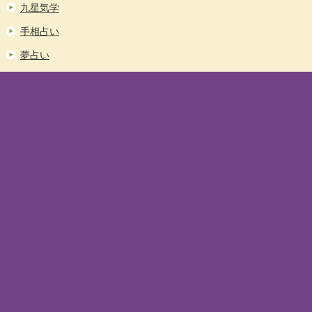
九星気学
手相占い
夢占い