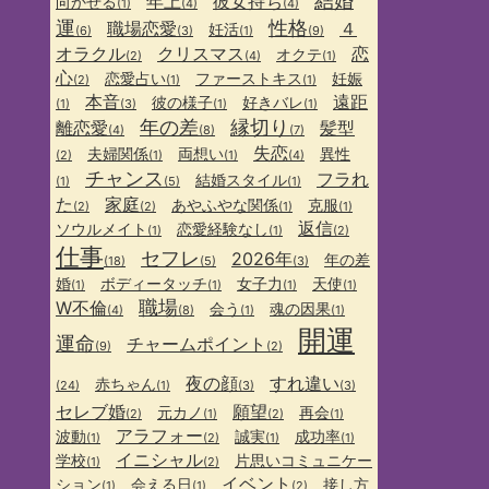
結婚
年上
彼女持ち
向かせる
(1)
(4)
(4)
運
性格
職場恋愛
４
妊活
(6)
(3)
(1)
(9)
オラクル
クリスマス
恋
オクテ
(2)
(4)
(1)
心
恋愛占い
ファーストキス
妊娠
(2)
(1)
(1)
本音
遠距
彼の様子
好きバレ
(1)
(3)
(1)
(1)
年の差
縁切り
離恋愛
髪型
(4)
(8)
(7)
失恋
夫婦関係
両想い
異性
(2)
(1)
(1)
(4)
チャンス
フラれ
結婚スタイル
(1)
(5)
(1)
た
家庭
あやふやな関係
克服
(2)
(2)
(1)
(1)
返信
ソウルメイト
恋愛経験なし
(1)
(1)
(2)
仕事
セフレ
2026年
年の差
(18)
(5)
(3)
婚
ボディータッチ
女子力
天使
(1)
(1)
(1)
(1)
職場
W不倫
会う
魂の因果
(4)
(8)
(1)
(1)
開運
運命
チャームポイント
(9)
(2)
夜の顔
すれ違い
赤ちゃん
(24)
(1)
(3)
(3)
セレブ婚
願望
元カノ
再会
(2)
(1)
(2)
(1)
アラフォー
波動
誠実
成功率
(1)
(2)
(1)
(1)
イニシャル
学校
片思いコミュニケー
(1)
(2)
イベント
ション
会える日
接し方
(1)
(1)
(2)