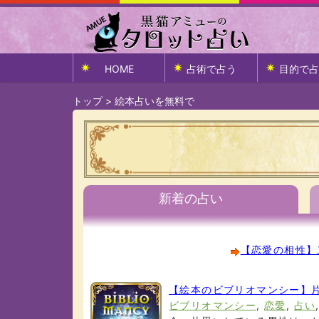
HOME
占術で占う
目的で占
トップ
>
絵本占いを無料で
新着の占い
【恋愛の相性】
【絵本のビブリオマンシー】
ビブリオマンシー
,
恋愛
,
占い