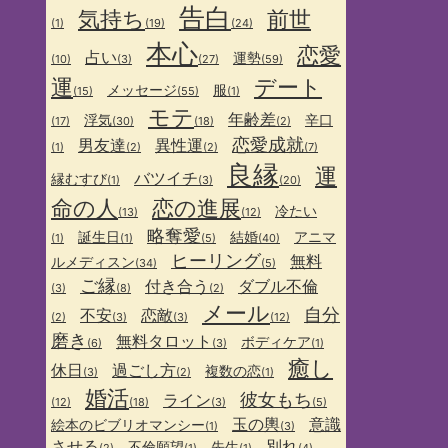
告白
気持ち
前世
(1)
(19)
(24)
本心
恋愛
占い
運勢
(10)
(3)
(27)
(59)
運
デート
メッセージ
服
(15)
(55)
(1)
モテ
年齢差
浮気
辛口
(17)
(30)
(18)
(2)
恋愛成就
男友達
異性運
(1)
(2)
(2)
(7)
良縁
運
バツイチ
縁むすび
(1)
(3)
(20)
命の人
恋の進展
冷たい
(13)
(12)
略奪愛
誕生日
結婚
アニマ
(1)
(1)
(5)
(40)
ヒーリング
無料
ルメディスン
(34)
(5)
ご縁
付き合う
ダブル不倫
(3)
(8)
(2)
メール
自分
不安
恋敵
(2)
(3)
(3)
(12)
磨き
無料タロット
ボディケア
(6)
(3)
(1)
癒し
休日
過ごし方
複数の恋
(3)
(2)
(1)
婚活
彼女もち
ライン
(12)
(18)
(3)
(5)
玉の輿
意識
絵本のビブリオマンシー
(1)
(3)
させる
別れ
不倫願望
先生