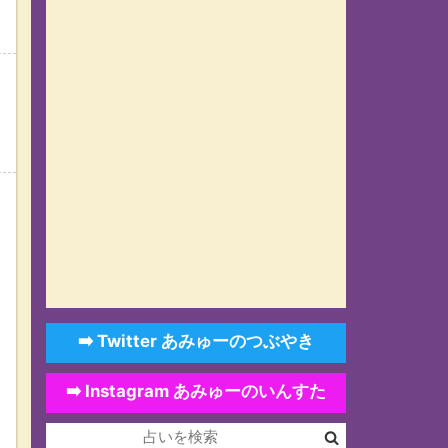
➡️ Twitter あみゅーのつぶやき
➡️ Instagram あみゅーのいんすた