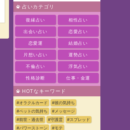
占いカテゴリ
復縁占い
相性占い
出会い占い
恋愛占い
恋愛運
結婚占い
片想い占い
運勢占い
不倫占い
浮気占い
性格診断
仕事・金運
HOTなキーワード
#オラクルカード
#彼の気持ち
#ペットの気持ち
#メッセージ
#前世・過去世
#守護霊
#スプレッド
#パワーストーン
#モテ