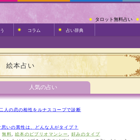
タロット無料占い
う
コラム
占い辞典
絵本占い
人気の占い
二人の恋の相性をルナスコープで診断
片思いの異性は、どんな人がタイプ？
,
無料
,
絵本のビブリオマンシー
,
好みのタイプ