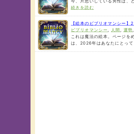
今、片思いしている男性は、ど
続きを読む
【絵本のビブリオマンシー】2
ビブリオマンシー
,
人間
,
運勢
これは魔法の絵本。ページを
は、2026年はあなたにとってど