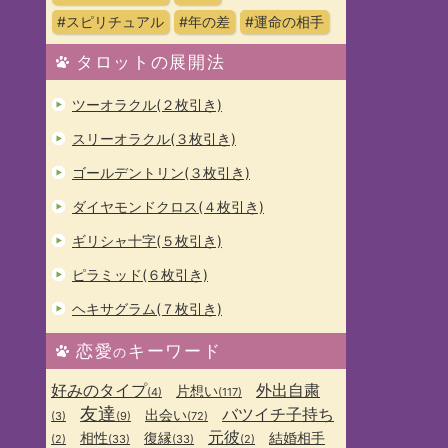
#スピリチュアル
#年の差
#運命の相手
タロットの展開法
ツーオラクル(２枚引き)
スリーオラクル(３枚引き)
ゴールデントリン(３枚引き)
ダイヤモンドクロス(４枚引き)
ギリシャ十字(５枚引き)
ピラミッド(６枚引き)
ヘキサグラム(７枚引き)
恋愛
キーワード
の
好みのタイプ
外出自粛
片想い
(4)
(117)
友達
バツイチ子持ち
出会い
(3)
(9)
(72)
元彼
相性
復縁
結婚相手
(2)
(33)
(33)
(2)