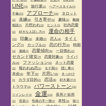
(2)
(1)
(1)
(4)
LINE
旅行運
ヘアースタイル
(11)
(2)
(1)
アプローチ
タロット
不倫
(31)
(14)
未練
引き寄せ
趣味
離婚
(2)
(8)
(5)
(2)
片想われ
社内恋愛
相談
ヒント
(1)
(3)
(1)
運命の相手
好きな人話し方
(2)
(1)
印象
タイミ
未婚
恋人
(12)
(5)
(2)
(4)
ング
恋の行方
カップル
時期
(7)
(2)
(6)
恋愛傾向
一目惚れ
連絡
(4)
(1)
(9)
(2)
セカンド彼女
恋愛対象
ライバ
(7)
(3)
ファッション
ル
ネット恋愛
(4)
(5)
報われぬ恋
モテ期
隠し事
(2)
(2)
(1)
(1)
年下
片思い
本命
きっかけ
(4)
(6)
(6)
恋活
カラダ目的
好き避け
(1)
(2)
(8)
(1)
パワーストーン
トラウマ
(3)
(12)
金運
長所と短所
ツインレイ
(1)
(23)
本性
音楽
性格の不一致
振り
(2)
(1)
(1)
(3)