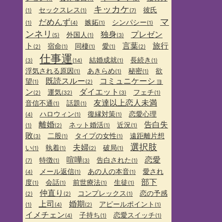
キッカケ
セックスレス
彼氏
(1)
(1)
(7)
マ
だめんず
嫉妬
シンパシー
(1)
(4)
(1)
(1)
ンネリ
独身
プレゼン
外国人
(5)
(1)
(3)
ト
言葉
旅行
宿命
同棲
愛
(2)
(1)
(1)
(1)
(2)
仕事運
結婚成就
長続き
(3)
(14)
(1)
(1)
浮気される原因
あきらめ
秘密
欲
(1)
(1)
(1)
既読スルー
コミュニケーショ
望
(1)
(2)
ン
ダイエット
運気
フェチ
(2)
(32)
(3)
(1)
友達以上恋人未満
音信不通
話題
(1)
(1)
ハロウィン
復縁対策
恋愛心理
(4)
(1)
(1)
離婚
告白失
ネット婚活
近況
(1)
(2)
(1)
(1)
敗
二股
タイプの女性
遠距離片想
(3)
(1)
(1)
選択肢
夫婦
い
執着
破局
(1)
(1)
(2)
(1)
喧嘩
恋愛
特徴
告白された
(7)
(1)
(3)
(1)
メール返信
あの人の本音
愛され
(4)
(1)
(1)
部下
度
会話
前世療法
生徒
(1)
(1)
(1)
(1)
仲直り
コンプレックス
恋の予感
(2)
(2)
(1)
上司
婚期
アピールポイント
(1)
(4)
(2)
(1)
イメチェン
子持ち
恋愛スイッチ
(4)
(1)
(1)