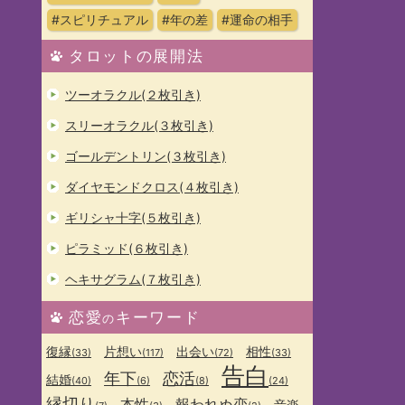
#スピリチュアル
#年の差
#運命の相手
タロットの展開法
ツーオラクル(２枚引き)
スリーオラクル(３枚引き)
ゴールデントリン(３枚引き)
ダイヤモンドクロス(４枚引き)
ギリシャ十字(５枚引き)
ピラミッド(６枚引き)
ヘキサグラム(７枚引き)
恋愛
キーワード
の
復縁
片想い
出会い
相性
(33)
(117)
(72)
(33)
告白
年下
恋活
結婚
(40)
(6)
(8)
(24)
縁切り
本性
報われぬ恋
音楽