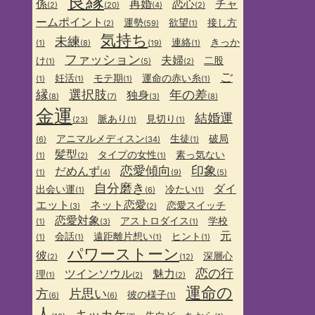
良縁
係
再婚
恋心
チャ
(2)
(20)
(4)
(2)
ームポイント
運勢
欲望
接し方
(2)
(59)
(1)
気持ち
未練
連絡
きっか
(1)
(8)
(19)
(1)
ファッション
夫婦
け
二股
(1)
(5)
(2)
ご
妊活
モテ期
運命の赤い糸
(1)
(1)
(1)
(1)
縁
選択肢
年の差
独身
(8)
(7)
(3)
(8)
金運
結婚運
脈あり
見切り
(23)
(1)
(1)
アニマルメディスン
生徒
破局
(6)
(34)
(1)
髪型
タイプの女性
素っ気ない
(1)
(2)
(1)
恋愛傾向
印象
だめんず
(1)
(4)
(9)
(5)
自分磨き
ダイ
出会い運
冷たい
(1)
(6)
(1)
エット
ネット恋愛
恋愛スイッチ
(3)
(2)
恋愛対象
アストロダイス
学校
(1)
(3)
(1)
元
会話
遠距離片想い
ヒント
(1)
(1)
(1)
(1)
パワーストーン
彼
深層心
(2)
(12)
恋の行
ツインソウル
魅力
理
(1)
(2)
(2)
運命の
方
片思い
彼の様子
(6)
(6)
(1)
人
キッカケ