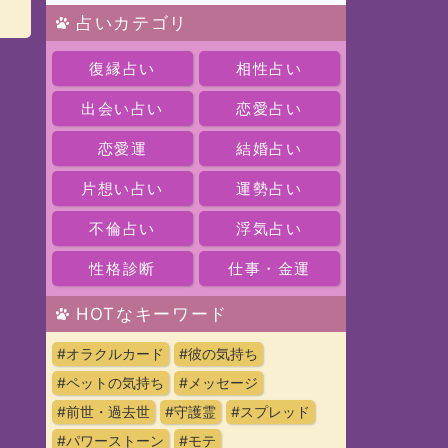
占いカテゴリ
復縁占い
相性占い
出会い占い
恋愛占い
恋愛運
結婚占い
片想い占い
運勢占い
不倫占い
浮気占い
性格診断
仕事・金運
HOTなキーワード
#オラクルカード
#彼の気持ち
#ペットの気持ち
#メッセージ
#前世・過去世
#守護霊
#スプレッド
#パワーストーン
#モテ