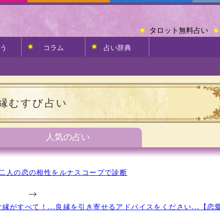
タロット無料占い
う
コラム
占い辞典
縁むすび占い
人気の占い
二人の恋の相性をルナスコープで診断
-->
縁がすべて！...良縁を引き寄せるアドバイスをください...【恋