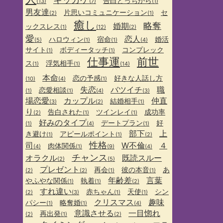
告白どっちから
(13)
(7)
(1)
男友達
片思いコミュニケーション
セ
(2)
(1)
癒し
略奪
婚期
ックスレス
(1)
(12)
(2)
愛
恋人
ハロウィン
宿命
婚活
(5)
(1)
(1)
(4)
サイト
ボディータッチ
コンプレック
(1)
(1)
仕事運
前世
ス
浮気相手
(1)
(1)
(14)
本命
恋の予感
好きな人話し方
(10)
(4)
(1)
失恋
バツイチ
職
恋愛相談
(1)
(1)
(4)
(3)
場恋愛
カップル
仲直
結婚相手
(3)
(2)
(1)
り
告白された
ツインレイ
成功率
(2)
(1)
(1)
好みのタイプ
デートプラン
好
(1)
(4)
(1)
部下
上
き避け
アピールポイント
(1)
(1)
(2)
性格
司
W不倫
４
肉体関係
(4)
(1)
(9)
(4)
チャンス
オラクル
既読スルー
(2)
(5)
プレゼント
再会
彼の本音
あ
(2)
(2)
(1)
(1)
年齢差
言葉
やふやな関係
執着
(1)
(1)
(2)
すれ違い
赤ちゃん
天使
シン
(2)
(3)
(1)
(1)
クリスマス
趣味
パシー
略奪婚
(1)
(1)
(4)
意識させる
一目惚れ
再出発
(2)
(1)
(2)