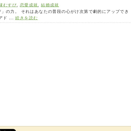
縁むすび
,
恋愛成就
,
結婚成就
び」の力。 それはあなたの普段の心がけ次第で劇的にアップでき
 ...
続きを読む