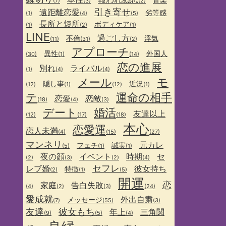
(7)
(3)
(2)
引き寄せ
遠距離恋愛
劣等感
(1)
(4)
(5)
長所と短所
ボディケア
(1)
(2)
(1)
LINE
過ごし方
不倫
浮気
(11)
(31)
(2)
アプローチ
異性
外国人
(30)
(1)
(14)
恋の進展
別れ
ライバル
(1)
(4)
(4)
メール
モ
隠し事
近況
(12)
(1)
(12)
(1)
テ
運命の相手
恋愛
恋敵
(18)
(4)
(3)
デート
婚活
友達以上
(12)
(17)
(18)
本心
恋愛運
恋人未満
(4)
(15)
(27)
マンネリ
元カレ
フェチ
誠実
(5)
(1)
(1)
夜の顔
イベント
時期
セ
(2)
(3)
(2)
(4)
セフレ
レブ婚
彼女持ち
特徴
(2)
(1)
(5)
開運
恋
家庭
告白失敗
(4)
(2)
(3)
(24)
愛成就
外出自粛
メッセージ
(7)
(55)
(3)
友達
彼女もち
年上
三角関
(9)
(5)
(4)