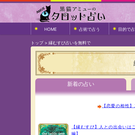
HOME
占術で占う
目的で占
トップ
>
縁むすび占いを無料で
新着の占い
【恋愛の相性】
【縁むすび】人との出会いはご
編】