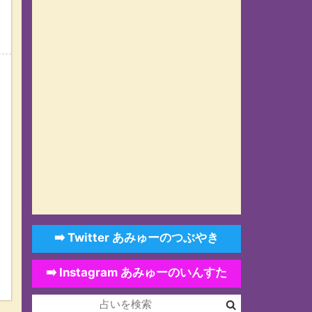
➡️ Twitter あみゅーのつぶやき
➡️ Instagram あみゅーのいんすた