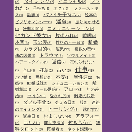
タイミング
イニシャル
フラ
(2)
(7)
(2)
れた
子持ち
オクテ
ファーストキ
(2)
(1)
(1)
バツイチ子持ち
ス
話題
絵本の
(1)
(1)
(2)
運命
ビブリオマンシー
振り向かせる
(1)
(9)
コミュニケーション
冷却期間
(1)
(1)
(2)
セカンド彼女
片想われ
喧嘩
(7)
(3)
(3)
本音
玉の輿
離婚
性格の不一致
(3)
(3)
(1)
カラダ目的
運気
複数の恋
(2)
(2)
(32)
(1)
トラウマ
魂の因果
ソウルメイト
(1)
(3)
(1)
返信
ヘアースタイル
忘れられない
(1)
(2)
仕事
好意
占い
辛口
(1)
(1)
(2)
(3)
(18)
不安
異性運
バツ婚
両想い
嫉
(1)
(1)
(3)
(2)
妬
結婚成就
シチュエーション
離
(1)
(1)
(1)
アロマ
婚相談
メール返信
年の差
(1)
(1)
(3)
ライン
婚
愛され度
離婚の決断
(1)
(3)
(1)
ダブル不倫
会える日
服
連絡
(1)
(2)
(1)
(1)
ヒーリング
のタイミング
縁むすび
(1)
(5)
おまじない
アラフォー
誕生日
(1)
(1)
(4)
付き合う
無
元カノ
前世療法
(2)
(1)
(1)
(2)
料タロット
既婚者
ネット婚活
(3)
(1)
(1)