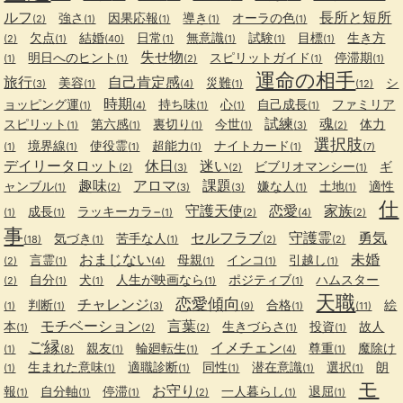
ルフ
長所と短所
強さ
因果応報
導き
オーラの色
(2)
(1)
(1)
(1)
(1)
欠点
結婚
日常
無意識
試験
目標
生き方
(2)
(1)
(40)
(1)
(1)
(1)
(1)
失せ物
明日へのヒント
スピリットガイド
停滞期
(1)
(1)
(2)
(1)
(1)
運命の相手
旅行
自己肯定感
美容
災難
シ
(3)
(1)
(4)
(1)
(12)
時期
ョッピング運
持ち味
心
自己成長
ファミリア
(1)
(4)
(1)
(1)
(1)
試練
魂
スピリット
第六感
裏切り
今世
体力
(1)
(1)
(1)
(1)
(3)
(2)
選択肢
境界線
使役霊
超能力
ナイトカード
(1)
(1)
(1)
(1)
(1)
(7)
デイリータロット
休日
迷い
ビブリオマンシー
ギ
(2)
(3)
(2)
(1)
趣味
アロマ
課題
ャンブル
嫌な人
土地
適性
(1)
(2)
(3)
(3)
(1)
(1)
仕
守護天使
恋愛
家族
成長
ラッキーカラ−
(1)
(1)
(1)
(2)
(4)
(2)
事
セルフラブ
守護霊
勇気
気づき
苦手な人
(18)
(1)
(1)
(2)
(2)
おまじない
未婚
言霊
母親
インコ
引越し
(2)
(1)
(4)
(1)
(1)
(1)
自分
犬
人生が映画なら
ポジティブ
ハムスター
(2)
(1)
(1)
(1)
(1)
天職
恋愛傾向
チャレンジ
判断
合格
絵
(1)
(1)
(3)
(9)
(1)
(11)
モチベーション
言葉
本
生きづらさ
投資
故人
(1)
(2)
(2)
(1)
(1)
ご縁
イメチェン
親友
輪廻転生
尊重
魔除け
(1)
(8)
(1)
(1)
(4)
(1)
生まれた意味
適職診断
同性
潜在意識
選択
朗
(1)
(1)
(1)
(1)
(1)
(1)
モ
お守り
報
自分軸
停滞
一人暮らし
退屈
(1)
(1)
(1)
(2)
(1)
(1)