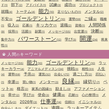
部下
試練
成功
ド
アドバイス
プロジェクト
(1)
(2)
(1)
(3)
(3)
(1)
能力
就職
トーテム
メンタル
足りないもの
(4)
(4)
(10)
(1)
(2)
ゴールデントリン
ご縁
不安
運勢
職種
(3)
(10)
(59)
(8)
キッカケ
人間関係
収入
退職
応募
資格
(1)
(2)
(1)
(7)
(2)
(1)
決断
採用
活躍
副業
メッセージ
出世運
(9)
(1)
(1)
(1)
(55)
(1)
(5)
開運
パワーストーン
学び
集中力
将来
(1)
(12)
(3)
(24)
性
(1)
人間
キーワード
の
能力
ゴールデントリン
ラッ
メッセージ
(55)
(10)
(10)
キーカラー
挑戦
人生
アニマルメディスン
相性
(4)
(34)
(3)
(33)
予兆
過ごし方
運勢
運気
出会い
厄払い
(4)
(59)
(2)
(32)
(72)
(2)
良縁
縁切り
ペ
幸運
メンター
買い物
(1)
(2)
(1)
(3)
(20)
(7)
ット
格言
励まし
アファメーション
家系の因縁
(6)
(2)
(1)
(3)
健康
幸せ
学び
使命
メ
忍耐
心の整理
(3)
(2)
(3)
(3)
(8)
(1)
(1)
仕事運
ンタル
2026年
イニシャル
信頼
(2)
(3)
(14)
(1)
(2)
適職
ラッキーアイテム
ダイエット
自分らしさ
(1)
(3)
(9)