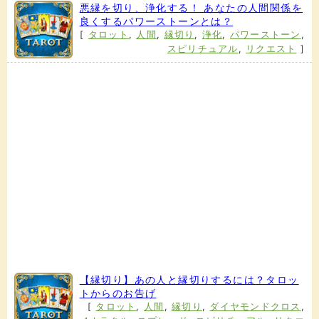
悪縁を切り、浄化する！ あなたの人間関係を
良くするパワーストーンとは？
[
タロット
,
人間
,
縁切り
,
浄化
,
パワーストーン
,
スピリチュアル
,
リクエスト
]
【縁切り】あの人と縁切りするには？タロッ
トからのお告げ
[
タロット
,
人間
,
縁切り
,
ダイヤモンドクロス
,