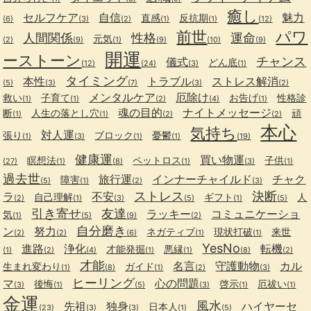
癒し
セルフケア
自信
魅力
直感
反抗期
(6)
(3)
(2)
(1)
(1)
(12)
前世
パワ
人間関係
性格
運命
元気
(2)
(9)
(1)
(9)
(10)
(9)
開運
ーストーン
チャンス
儀式
どん底
(12)
(24)
(3)
(1)
タイミング
本性
トラブル
ストレス解消
(5)
(3)
(7)
(3)
(2)
メンタルケア
厄除け
救い
子育て
お告げ
性格診
(1)
(1)
(2)
(4)
(1)
魂の目的
ナイトメッセージ
断
人生の落とし穴
頑
(1)
(1)
(2)
(2)
本心
気持ち
対人運
張り
ブロック
憂鬱
(1)
(3)
(1)
(1)
(19)
健康運
買い物運
瞑想法
ペットロス
子供
(27)
(1)
(8)
(1)
(3)
(1)
過去世
旅行運
インナーチャイルド
チャク
障害
(5)
(1)
(2)
(3)
ストレス
決断
ラ
不安
自己理解
ギフト
人
(2)
(1)
(3)
(5)
(1)
(5)
引き寄せ
友達
ラッキー
コミュニケーショ
気
(1)
(5)
(9)
(2)
自分磨き
ン
努力
ネガティブ
現状打破
来世
(2)
(2)
(6)
(1)
(1)
YesNo
進路
浄化
転機
才能発掘
悪縁
(1)
(2)
(4)
(1)
(1)
(8)
(2)
才能
名言
守護動物
カル
生まれ変わり
ガイド
(1)
(8)
(1)
(2)
(3)
ヒーリング
マ
心の問題
後悔
啓示
厄祓い
(3)
(1)
(5)
(3)
(1)
(1)
金運
風水
先祖
独身
ハイヤーセ
日本人
(23)
(3)
(3)
(1)
(5)