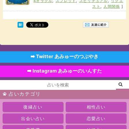
4オラクル
,
スプレッド
,
スピリチュアル
,
リクエ
スト
,
人間関係
]
➡️ Twitter あみゅーのつぶやき
➡️ Instagram あみゅーのいんすた
占いカテゴリ
復縁占い
相性占い
出会い占い
恋愛占い