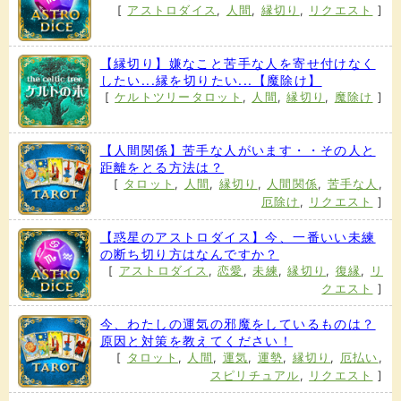
[
アストロダイス
,
人間
,
縁切り
,
リクエスト
]
【縁切り】嫌なこと苦手な人を寄せ付けなく
したい...縁を切りたい...【魔除け】
[
ケルトツリータロット
,
人間
,
縁切り
,
魔除け
]
【人間関係】苦手な人がいます・・その人と
距離をとる方法は？
[
タロット
,
人間
,
縁切り
,
人間関係
,
苦手な人
,
厄除け
,
リクエスト
]
【惑星のアストロダイス】今、一番いい未練
の断ち切り方はなんですか？
[
アストロダイス
,
恋愛
,
未練
,
縁切り
,
復縁
,
リ
クエスト
]
今、わたしの運気の邪魔をしているものは？
原因と対策を教えてください！
[
タロット
,
人間
,
運気
,
運勢
,
縁切り
,
厄払い
,
スピリチュアル
,
リクエスト
]