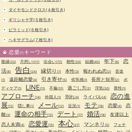
ダイヤモンドクロス(４枚引き)
ギリシャ十字(５枚引き)
ピラミッド(６枚引き)
ヘキサグラム(７枚引き)
恋愛
キーワード
の
年下
恋
復縁
片想い
出会い
相性
結婚
(33)
(117)
(72)
(33)
(40)
(6)
告白
活
縁切り
本性
報われぬ恋
音楽
(8)
(24)
(7)
(3)
(2)
引き寄せ
遠距離恋愛
長所と短所
劣等感
ボ
(1)
(4)
(5)
(1)
(2)
LINE
過ごし方
ディケア
不倫
浮気
異性
(1)
(11)
(31)
(2)
(30)
(1)
アプローチ
恋の進
別れ
ライバル
外国人
(14)
(1)
(4)
(4)
展
メール
モテ
恋愛
恋
隠し事
近況
(12)
(1)
(12)
(1)
(18)
(4)
運命の相手
デート
婚活
敵
友達以上
(3)
(12)
(17)
(18)
本心
恋愛運
マンネリ
恋人未満
フェチ
(4)
(15)
(27)
(5)