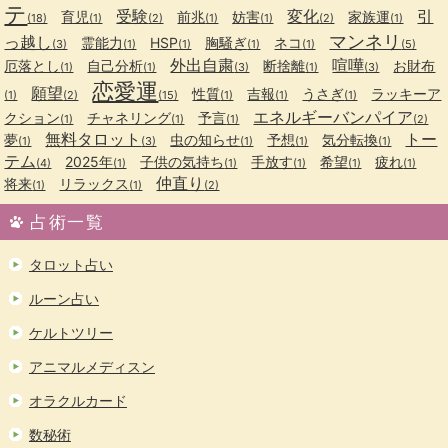
テ
受験
変化
引
育児
前兆
妨害
家族運
(18)
(1)
(2)
(1)
(1)
(2)
(1)
マンネリ
っ越し
霊能力
HSP
胸騒ぎ
ネコ
(3)
(1)
(1)
(1)
(1)
(5)
外出自粛
喧嘩
厄落とし
自己分析
断捨離
お財布
(1)
(1)
(3)
(1)
(3)
恋愛運
願望
性質
吉報
うさぎ
ラッキーア
(1)
(2)
(15)
(1)
(1)
(1)
エネルギーバンパイア
クション
チャネリング
予言
(1)
(1)
(1)
(2)
無料タロット
トー
夢
虫の知らせ
予想
気分転換
(1)
(3)
(1)
(1)
(1)
テム
2025年
子供の気持ち
手放す
希望
疲れ
(4)
(1)
(1)
(1)
(1)
(1)
仲直り
将来
リラックス
(1)
(1)
(2)
占術一覧
タロット占い
ルーン占い
ケルトツリー
アニマルメディスン
オラクルカード
数秘術