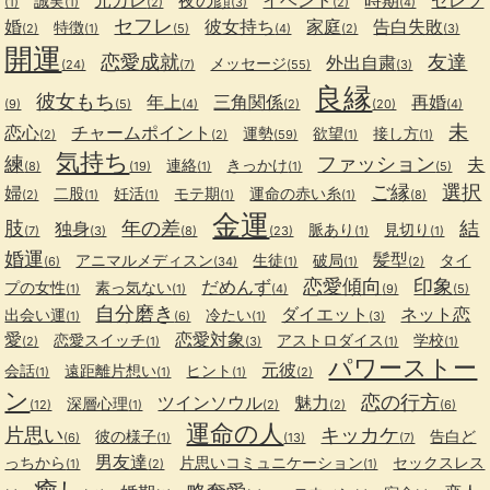
元カレ
夜の顔
イベント
時期
セレブ
誠実
(1)
(1)
(2)
(3)
(2)
(4)
セフレ
婚
彼女持ち
家庭
告白失敗
特徴
(2)
(1)
(5)
(4)
(2)
(3)
開運
恋愛成就
友達
外出自粛
メッセージ
(24)
(7)
(55)
(3)
良縁
彼女もち
年上
三角関係
再婚
(9)
(5)
(4)
(2)
(20)
(4)
未
恋心
チャームポイント
運勢
欲望
接し方
(2)
(2)
(59)
(1)
(1)
気持ち
練
ファッション
夫
連絡
きっかけ
(8)
(19)
(1)
(1)
(5)
ご縁
選択
婦
二股
妊活
モテ期
運命の赤い糸
(2)
(1)
(1)
(1)
(1)
(8)
金運
肢
年の差
結
独身
脈あり
見切り
(7)
(3)
(8)
(23)
(1)
(1)
婚運
髪型
アニマルメディスン
生徒
破局
タイ
(6)
(34)
(1)
(1)
(2)
恋愛傾向
印象
だめんず
プの女性
素っ気ない
(1)
(1)
(4)
(9)
(5)
自分磨き
ダイエット
ネット恋
出会い運
冷たい
(1)
(6)
(1)
(3)
愛
恋愛対象
恋愛スイッチ
アストロダイス
学校
(2)
(1)
(3)
(1)
(1)
パワーストー
元彼
会話
遠距離片想い
ヒント
(1)
(1)
(1)
(2)
ン
恋の行方
ツインソウル
魅力
深層心理
(12)
(1)
(2)
(2)
(6)
運命の人
片思い
キッカケ
彼の様子
告白ど
(6)
(1)
(13)
(7)
男友達
っちから
片思いコミュニケーション
セックスレス
(1)
(2)
(1)