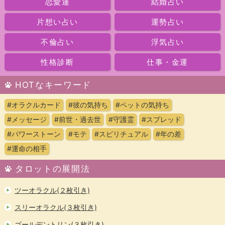
恋愛運
結婚占い
片想い占い
運勢占い
不倫占い
浮気占い
性格診断
仕事・金運
HOTなキーワード
#オラクルカード
#彼の気持ち
#ペットの気持ち
#メッセージ
#前世・過去世
#守護霊
#スプレッド
#パワーストーン
#モテ
#スピリチュアル
#年の差
#運命の相手
タロットの展開法
ツーオラクル(２枚引き)
スリーオラクル(３枚引き)
ゴールデントリン(３枚引き)