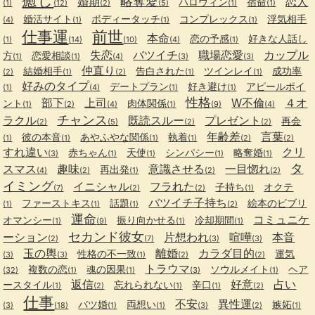
癒し
略奪愛
婚期
恋人
ハロウィン
宿命
(1)
(12)
(2)
(5)
(1)
(1)
婚活サイト
ボディータッチ
コンプレックス
浮気相手
(4)
(1)
(1)
(1)
仕事運
前世
本命
恋の予感
好きな人話し
(1)
(14)
(10)
(4)
(1)
失恋
バツイチ
職場恋愛
カップル
方
恋愛相談
(1)
(1)
(4)
(3)
(3)
仲直り
結婚相手
告白された
ツインレイ
成功率
(2)
(1)
(2)
(1)
(1)
好みのタイプ
デートプラン
好き避け
アピールポイ
(1)
(4)
(1)
(1)
性格
部下
上司
W不倫
４オ
ント
肉体関係
(1)
(2)
(4)
(1)
(9)
(4)
チャンス
ラクル
既読スルー
プレゼント
再会
(2)
(5)
(2)
(2)
年齢差
言葉
彼の本音
あやふやな関係
執着
(1)
(1)
(1)
(1)
(2)
(2)
すれ違い
クリ
赤ちゃん
天使
シンパシー
略奪婚
(3)
(1)
(1)
(1)
(1)
タ
スマス
趣味
意識させる
一目惚れ
再出発
(4)
(2)
(1)
(2)
(2)
イミング
イニシャル
フラれた
子持ち
オクテ
(7)
(2)
(2)
(1)
バツイチ子持ち
ファーストキス
話題
絵本のビブリ
(1)
(1)
(1)
(2)
運命
コミュニケ
オマンシー
振り向かせる
冷却期間
(1)
(9)
(1)
(1)
セカンド彼女
ーション
片想われ
喧嘩
本音
(2)
(7)
(3)
(3)
玉の輿
離婚
カラダ目的
性格の不一致
運気
(3)
(3)
(1)
(2)
(2)
トラウマ
複数の恋
魂の因果
ソウルメイト
ヘア
(32)
(1)
(1)
(3)
(1)
返信
好意
占い
ースタイル
忘れられない
辛口
(1)
(2)
(1)
(1)
(2)
仕事
不安
異性運
バツ婚
両想い
嫉妬
(3)
(18)
(1)
(1)
(3)
(2)
(1)