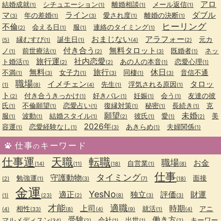
アロ
結婚成就
シチュエーション
離婚相談
メール返信
(1)
(1)
(1)
(1)
マ
ライン
ダブル
年の差婚
愛され度
離婚の決断
(3)
(1)
(3)
(1)
(1)
ヒーリング
不倫
会える日
服
連絡のタイミング
(2)
(1)
(1)
(1)
おまじない
アラフォー
縁むすび
誕生日
元カ
(5)
(1)
(1)
(4)
(2)
付き合う
無料タロット
ノ
前世療法
既婚者
ネッ
(1)
(1)
(2)
(3)
(1)
旅行運
社内恋愛
ト婚活
あの人の本音
恋愛心理
(1)
(2)
(2)
(1)
(1)
無料
旅行
休日
不満
女子力
同棲
音信不通
(1)
(3)
(1)
(3)
(1)
(3)
職場
イメチェン
タロッ
先生
浮気される原因
(1)
(8)
(4)
(1)
(1)
ト
付き合うきっかけ
好きバレ
妊娠
会う
友達の彼
(2)
(1)
(1)
(1)
(1)
氏
不倫願望
恋愛占い
復縁対策
秘密
長続き
克
(1)
(1)
(1)
(1)
(1)
(1)
願望
未婚
服
波動
結婚スタイル
彼氏
愛
美
(1)
(1)
(1)
(2)
(1)
(1)
(2)
2026年
容運
恋愛経験なし
あきらめ
夫婦関係
(1)
(1)
(3)
(1)
(1)
仕事
キーワード
の
仕事運
天職
転職
職場
お金
自営業
(14)
(11)
(18)
(1)
(8)
仕事
タイミング
守護動物
勉強運
面接
(2)
(1)
(3)
(7)
(18)
金運
YesNo
適正
独立
評価
財運
(1)
(23)
(2)
(8)
(3)
(3)
才能
適職
上司
時期
相性
就活
アニ
(4)
(33)
(8)
(4)
(9)
(1)
(4)
受験
働き方
マルメディスン
会社
出世
キーワー
(34)
(2)
(1)
(1)
(2)