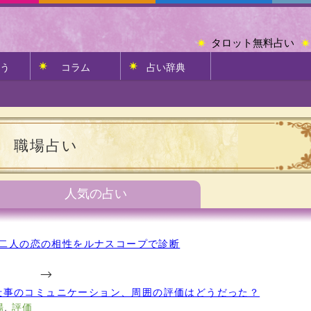
タロット無料占い
う
コラム
占い辞典
職場占い
人気の占い
二人の恋の相性をルナスコープで診断
-->
仕事のコミュニケーション、周囲の評価はどうだった？
場
,
評価