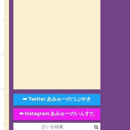
り
➡️ Twitter あみゅーのつぶやき
➡️ Instagram あみゅーのいんすた