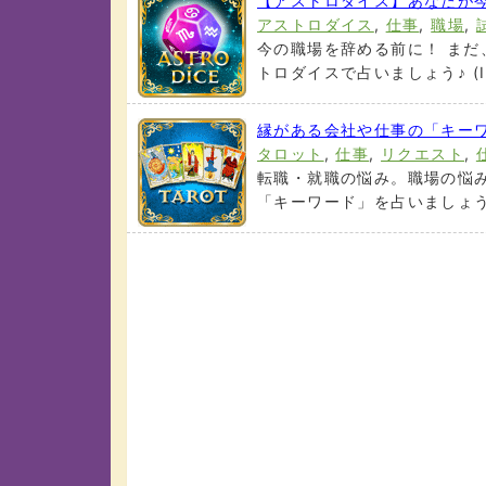
【アストロダイス】あなたが今
アストロダイス
,
仕事
,
職場
,
今の職場を辞める前に！ まだ
トロダイスで占いましょう♪ (I. 
縁がある会社や仕事の「キーワ
タロット
,
仕事
,
リクエスト
,
転職・就職の悩み。職場の悩み
「キーワード」を占いましょう (