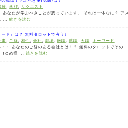
の職場で学ぶべき事(試練)は？
試練
,
学び
,
リクエスト
、あなたが学ぶべきことが残っています。 それは一体なに？ ア
...
続きを読む
ード」は？ 無料タロットで占う♪
仕事
,
ご縁
,
相性
,
会社
,
職場
,
転職
,
就職
,
天職
,
キーワード
・・ あなたのご縁のある会社とは！？ 無料のタロットでその
ゆめ様 ...
続きを読む