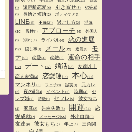
(7)
(3)
(2)
引き寄せ
遠距離恋愛
劣等感
(1)
(4)
(5)
長所と短所
ボディケア
(1)
(2)
(1)
LINE
過ごし方
不倫
浮気
(11)
(31)
(2)
アプローチ
異性
外国人
(30)
(1)
(14)
恋の進展
別れ
ライバル
(1)
(4)
(4)
メール
モ
隠し事
近況
(12)
(1)
(12)
(1)
テ
運命の相手
恋愛
恋敵
(18)
(4)
(3)
デート
婚活
友達以上
(12)
(17)
(18)
本心
恋愛運
恋人未満
(4)
(15)
(27)
マンネリ
元カレ
フェチ
誠実
(5)
(1)
(1)
夜の顔
イベント
時期
セ
(2)
(3)
(2)
(4)
セフレ
レブ婚
彼女持ち
特徴
(2)
(1)
(5)
開運
恋
家庭
告白失敗
(4)
(2)
(3)
(24)
愛成就
外出自粛
メッセージ
(7)
(55)
(3)
友達
彼女もち
年上
三角関
(9)
(5)
(4)