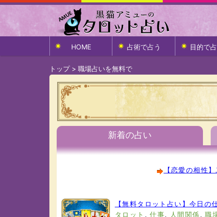
HOME
占術で占う
目的で占
トップ
>
職場占いを無料で
新着の占い
【恋愛の相性】
【無料タロット占い】今日の
タロット
,
仕事
,
人間関係
,
職