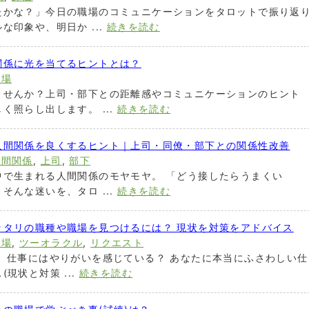
たかな？」今日の職場のコミュニケーションをタロットで振り返
な印象や、明日か ...
続きを読む
関係に光を当てるヒントとは？
職場
ませんか？上司・部下との距離感やコミュニケーションのヒント
く照らし出します。 ...
続きを読む
人間関係を良くするヒント｜上司・同僚・部下との関係性改善
人間関係
,
上司
,
部下
中で生まれる人間関係のモヤモヤ。 「どう接したらうまくい
そんな迷いを、タロ ...
続きを読む
ッタリの職種や職場を見つけるには？ 現状を対策をアドバイス
職場
,
ツーオラクル
,
リクエスト
 仕事にはやりがいを感じている？ あなたに本当にふさわしい仕
現状と対策 ...
続きを読む