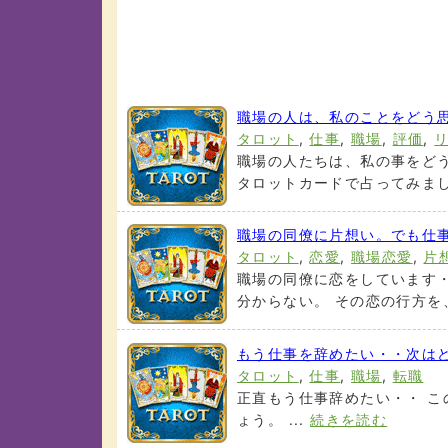
職場の人は、私のことをどう
タロット
,
仕事
,
職場
,
評価
,
職場の人たちは、私の事をどう
タロットカードで占ってみましょ
職場の同僚に片想い。でも仕
タロット
,
恋愛
,
職場恋愛
,
片
職場の同僚に恋をしています
分からない。 その恋の行方を、
もう仕事を辞めたい・・次は
タロット
,
仕事
,
職場
,
転職
正直もう仕事辞めたい・・ こ
ょう。 ...
続きを読む