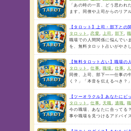
「あの時の一言、どう思われ
ます。同僚や上司からのリアル
【タロット】上司・部下との
タロット
,
恋愛
,
上司
,
部下
,
職場での人間関係に悩んでい
を、無料タロット占いがやさし
【無料タロット占い】職場の
タロット
,
仕事
,
職場
,
仕事
,
同僚、上司、部下――仕事の
く？」「本音を伝えるべき？」
【ツーオラクル】あなたにピ
タロット
,
仕事
,
天職
,
適職
,
今の職場、あなたに合ってる？
事や職場を見つけるアドバイス(