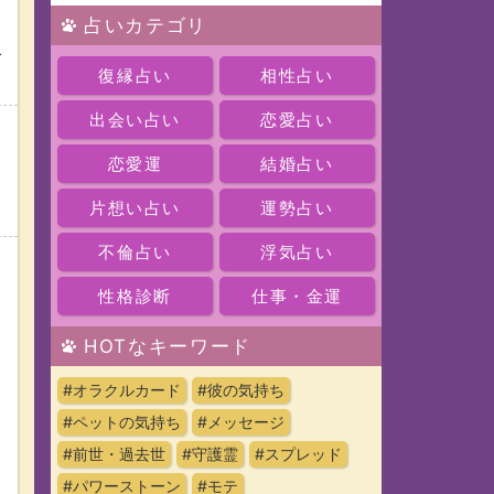
占いカテゴリ
ス
復縁占い
相性占い
出会い占い
恋愛占い
恋愛運
結婚占い
片想い占い
運勢占い
不倫占い
浮気占い
性格診断
仕事・金運
HOTなキーワード
#オラクルカード
#彼の気持ち
#ペットの気持ち
#メッセージ
#前世・過去世
#守護霊
#スプレッド
#パワーストーン
#モテ