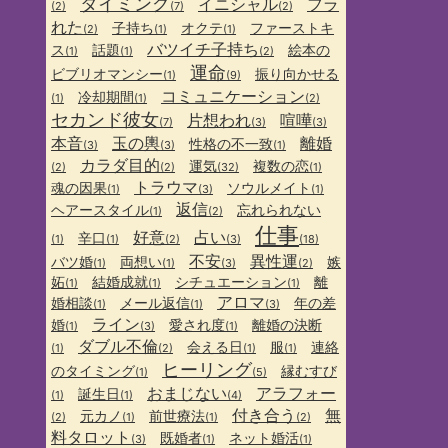
タイミング
イニシャル
フラ
(2)
(7)
(2)
れた
子持ち
オクテ
ファーストキ
(2)
(1)
(1)
バツイチ子持ち
ス
話題
絵本の
(1)
(1)
(2)
運命
ビブリオマンシー
振り向かせる
(1)
(9)
コミュニケーション
冷却期間
(1)
(1)
(2)
セカンド彼女
片想われ
喧嘩
(7)
(3)
(3)
本音
玉の輿
離婚
性格の不一致
(3)
(3)
(1)
カラダ目的
運気
複数の恋
(2)
(2)
(32)
(1)
トラウマ
魂の因果
ソウルメイト
(1)
(3)
(1)
返信
ヘアースタイル
忘れられない
(1)
(2)
仕事
好意
占い
辛口
(1)
(1)
(2)
(3)
(18)
不安
異性運
バツ婚
両想い
嫉
(1)
(1)
(3)
(2)
妬
結婚成就
シチュエーション
離
(1)
(1)
(1)
アロマ
婚相談
メール返信
年の差
(1)
(1)
(3)
ライン
婚
愛され度
離婚の決断
(1)
(3)
(1)
ダブル不倫
会える日
服
連絡
(1)
(2)
(1)
(1)
ヒーリング
のタイミング
縁むすび
(1)
(5)
おまじない
アラフォー
誕生日
(1)
(1)
(4)
付き合う
無
元カノ
前世療法
(2)
(1)
(1)
(2)
料タロット
既婚者
ネット婚活
(3)
(1)
(1)