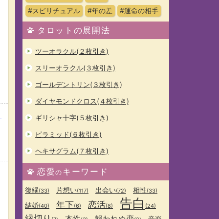
#スピリチュアル
#年の差
#運命の相手
タロットの展開法
ツーオラクル(２枚引き)
スリーオラクル(３枚引き)
ゴールデントリン(３枚引き)
ダイヤモンドクロス(４枚引き)
？
ギリシャ十字(５枚引き)
ピラミッド(６枚引き)
ヘキサグラム(７枚引き)
恋愛
キーワード
の
復縁
片想い
出会い
相性
(33)
(117)
(72)
(33)
告白
年下
恋活
結婚
(40)
(6)
(8)
(24)
縁切り
本性
報われぬ恋
音楽