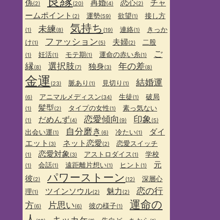
良縁
係
再婚
恋心
チャ
(2)
(20)
(4)
(2)
ームポイント
運勢
欲望
接し方
(2)
(59)
(1)
気持ち
未練
連絡
きっか
(1)
(8)
(19)
(1)
ファッション
夫婦
け
二股
(1)
(5)
(2)
ご
妊活
モテ期
運命の赤い糸
(1)
(1)
(1)
(1)
縁
選択肢
年の差
独身
(8)
(7)
(3)
(8)
金運
結婚運
脈あり
見切り
(23)
(1)
(1)
アニマルメディスン
生徒
破局
(6)
(34)
(1)
髪型
タイプの女性
素っ気ない
(1)
(2)
(1)
恋愛傾向
印象
だめんず
(1)
(4)
(9)
(5)
自分磨き
ダイ
出会い運
冷たい
(1)
(6)
(1)
エット
ネット恋愛
恋愛スイッチ
(3)
(2)
恋愛対象
アストロダイス
学校
(1)
(3)
(1)
元
会話
遠距離片想い
ヒント
(1)
(1)
(1)
(1)
パワーストーン
彼
深層心
(2)
(12)
恋の行
ツインソウル
魅力
理
(1)
(2)
(2)
運命の
方
片思い
彼の様子
(6)
(6)
(1)
人
キッカケ