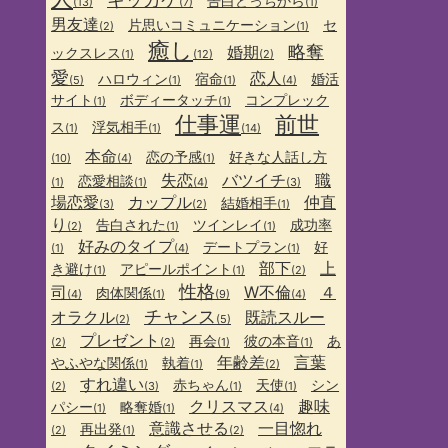
告白どっちから
(13)
(7)
(1)
男友達
片思いコミュニケーション
セ
(2)
(1)
癒し
略奪
婚期
ックスレス
(1)
(12)
(2)
愛
恋人
ハロウィン
宿命
婚活
(5)
(1)
(1)
(4)
サイト
ボディータッチ
コンプレック
(1)
(1)
仕事運
前世
ス
浮気相手
(1)
(1)
(14)
本命
恋の予感
好きな人話し方
(10)
(4)
(1)
失恋
バツイチ
職
恋愛相談
(1)
(1)
(4)
(3)
場恋愛
カップル
仲直
結婚相手
(3)
(2)
(1)
り
告白された
ツインレイ
成功率
(2)
(1)
(1)
好みのタイプ
デートプラン
好
(1)
(4)
(1)
部下
上
き避け
アピールポイント
(1)
(1)
(2)
性格
司
W不倫
４
肉体関係
(4)
(1)
(9)
(4)
チャンス
オラクル
既読スルー
(2)
(5)
プレゼント
再会
彼の本音
あ
(2)
(2)
(1)
(1)
年齢差
言葉
やふやな関係
執着
(1)
(1)
(2)
すれ違い
赤ちゃん
天使
シン
(2)
(3)
(1)
(1)
クリスマス
趣味
パシー
略奪婚
(1)
(1)
(4)
意識させる
一目惚れ
再出発
(2)
(1)
(2)