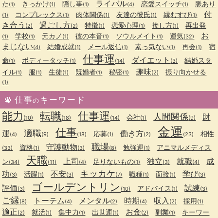
ライバル
た
きっかけ
隠し事
恋愛スイッチ
脈あり
(1)
(1)
(1)
(4)
(1)
付
コンプレックス
肉体関係
友達の彼氏
縁むすび
(1)
(1)
(1)
(1)
(1)
き合う
過ごし方
特徴
恋愛心理
接し方
再出発
(2)
(2)
(1)
(1)
(1)
お
学校
元カノ
彼の本音
ソウルメイト
運気
(1)
(1)
(1)
(1)
(1)
(32)
まじない
結婚成就
メール返信
素っ気ない
再会
宿
(4)
(1)
(1)
(1)
(1)
仕事運
ダイエット
命
ボディータッチ
結婚スタ
(1)
(1)
(14)
(3)
趣味
イル
服
生徒
既婚者
秘密
振り向かせる
(1)
(1)
(1)
(1)
(1)
(2)
(1)
仕事
キーワード
の
能力
転職
仕事運
人間関係
財
会社
(10)
(18)
(14)
(1)
(9)
金運
仕事
適職
運
働き方
応募
相性
(4)
(9)
(18)
(1)
(2)
(23)
職場
守護動物
資格
勉強運
アニマルメディス
(33)
(1)
(3)
(8)
(1)
天職
上司
独立
就職
成
ン
足りないもの
(34)
(11)
(4)
(1)
(3)
(4)
キッカケ
功
不安
学び
活躍
職種
面接
(3)
(1)
(3)
(7)
(1)
(1)
(3)
ゴールデントリン
評価
試練
アドバイス
(3)
(10)
(1)
(3)
ご縁
トーテム
メンタル
時期
収入
採用
(8)
(4)
(2)
(4)
(2)
(1)
適正
お金
就活
集中力
出世運
副業
キーワー
(2)
(1)
(1)
(1)
(2)
(1)