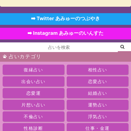
➡️ Twitter あみゅーのつぶやき
➡️ Instagram あみゅーのいんすた
占いカテゴリ
復縁占い
相性占い
出会い占い
恋愛占い
恋愛運
結婚占い
片想い占い
運勢占い
不倫占い
浮気占い
性格診断
仕事・金運