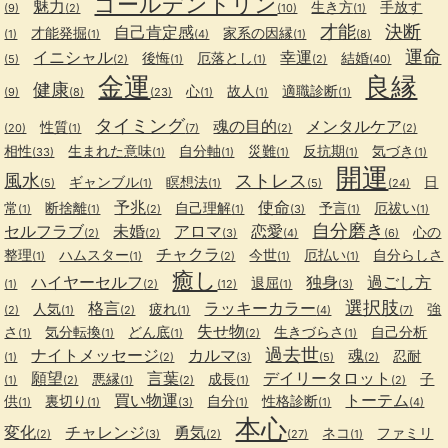
ゴールデントリン
魅力
生き方
手放す
(9)
(2)
(10)
(1)
才能
決断
自己肯定感
才能発掘
家系の因縁
(1)
(1)
(4)
(1)
(8)
運命
イニシャル
幸運
後悔
厄落とし
結婚
(5)
(2)
(1)
(1)
(2)
(40)
金運
良縁
健康
心
故人
適職診断
(9)
(8)
(23)
(1)
(1)
(1)
タイミング
魂の目的
メンタルケア
性質
(20)
(1)
(7)
(2)
(2)
相性
生まれた意味
自分軸
災難
反抗期
気づき
(33)
(1)
(1)
(1)
(1)
(1)
開運
風水
ストレス
ギャンブル
瞑想法
日
(5)
(1)
(1)
(5)
(24)
予兆
使命
常
断捨離
自己理解
予言
厄祓い
(1)
(1)
(2)
(1)
(3)
(1)
(1)
自分磨き
セルフラブ
未婚
アロマ
恋愛
心の
(2)
(2)
(3)
(4)
(6)
チャクラ
整理
ハムスター
今世
厄払い
自分らしさ
(1)
(1)
(2)
(1)
(1)
癒し
ハイヤーセルフ
独身
過ごし方
退屈
(1)
(2)
(12)
(1)
(3)
選択肢
格言
ラッキーカラー
人気
疲れ
強
(2)
(1)
(2)
(1)
(4)
(7)
失せ物
さ
気分転換
どん底
生きづらさ
自己分析
(1)
(1)
(1)
(2)
(1)
過去世
ナイトメッセージ
カルマ
魂
忍耐
(1)
(2)
(3)
(5)
(2)
願望
言葉
デイリータロット
悪縁
成長
子
(1)
(2)
(1)
(2)
(1)
(2)
買い物運
トーテム
供
裏切り
自分
性格診断
(1)
(1)
(3)
(1)
(1)
(4)
本心
変化
チャレンジ
勇気
ネコ
ファミリ
(2)
(3)
(2)
(27)
(1)