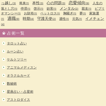
恋愛傾向
っ越し
本性
心の問題
将来
人生の
(3)
(1)
(3)
(3)
(9)
メンタル
落とし穴
停滞
啓示
妨害
親友
ビブリ
(1)
(1)
(1)
(1)
(2)
(1)
オマンシー
お財布
ペットロス
胸騒ぎ
夢
家族運
(1)
(1)
(1)
(1)
(1)
適職
時期
守護天使
イメチェン
適性
元気
(1)
(9)
(4)
(2)
(1)
(1)
(4)
占術一覧
タロット占い
ルーン占い
ケルトツリー
アニマルメディスン
オラクルカード
数秘術
星座占い・占星術
アストロダイス