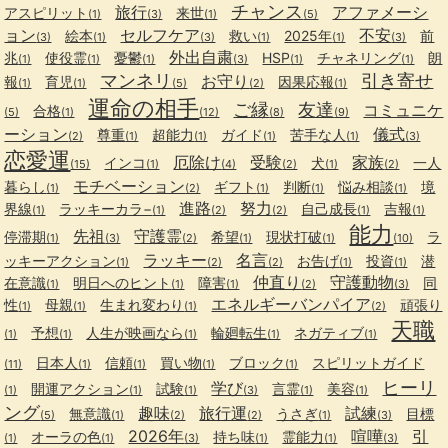
チャンス
旅行
アファメーシ
アスピリット
来世
(1)
(3)
(1)
(5)
ョン
セルフケア
不安
絵本
救い
2025年
前
(3)
(1)
(3)
(1)
(1)
(3)
外出自粛
兆
使役霊
憂鬱
HSP
チャネリング
朗
(1)
(1)
(1)
(3)
(1)
(1)
マンネリ
引き寄せ
お守り
報
育児
因果応報
(1)
(1)
(5)
(2)
(1)
運命の相手
ご縁
友達
コミュニケ
合格
(5)
(1)
(12)
(8)
(9)
ーション
儀式
尊重
超能力
ガイド
苦手な人
(2)
(1)
(1)
(1)
(1)
(3)
恋愛運
厄除け
受験
家族
インコ
犬
一人
(15)
(1)
(4)
(2)
(1)
(2)
モチベーション
暮らし
ギフト
判断
悩み相談
境
(1)
(2)
(1)
(1)
(1)
進路
努力
界線
ラッキーカラ−
自己成長
吉報
(1)
(1)
(2)
(2)
(1)
(1)
能力
先祖
守護霊
停滞期
希望
現状打破
ラ
(1)
(3)
(2)
(1)
(1)
(10)
ラッキー
名言
ッキーアクション
お告げ
投資
潜
(1)
(2)
(2)
(1)
(1)
仲直り
守護動物
在意識
明日へのヒント
障害
同
(1)
(1)
(1)
(2)
(3)
エネルギーバンパイア
性
母親
生まれ変わり
頑張り
(1)
(1)
(1)
(2)
天職
予想
人生が映画なら
輪廻転生
ネガティブ
(1)
(1)
(1)
(1)
(1)
日本人
信頼
買い物
ブロック
スピリットガイド
(11)
(1)
(1)
(1)
(1)
ヒーリ
学び
開運アクション
試験
言霊
美容
(1)
(1)
(1)
(3)
(1)
(1)
ング
趣味
旅行運
試練
無意識
うさぎ
目標
(5)
(1)
(2)
(2)
(1)
(3)
2026年
喧嘩
引
オーラの色
持ち味
霊能力
(1)
(1)
(3)
(1)
(1)
(3)