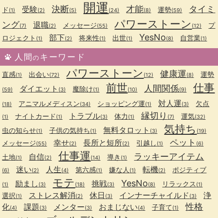
開運
決断
才能
タイミ
受験
ド
運勢
(1)
(2)
(5)
(24)
(8)
(59)
パワーストーン
ング
退職
メッセージ
プ
(7)
(2)
(55)
(12)
YesNo
部下
ロジェクト
将来性
出世
自営業
(1)
(2)
(1)
(1)
(8)
(1)
人間
キーワード
の
パワーストーン
健康運
直感
出会い
運勢
(1)
(72)
(12)
(8)
前世
仕事
人間関係
ダイエット
魔除け
(59)
(3)
(1)
(10)
(9)
対人運
アニマルメディスン
ショッピング運
欠点
(18)
(34)
(1)
(3)
縁切り
トラブル
ナイトカード
体力
運気
(1)
(1)
(3)
(1)
(7)
(32)
気持ち
無料タロット
虫の知らせ
子供の気持ち
(1)
(1)
(3)
(19)
ペット
幸せ
長所と短所
メッセージ
引越し
(55)
(2)
(2)
(1)
(6)
仕事運
ラッキーアイテム
自信
土地
導き
(1)
(2)
(14)
(1)
迷い
人生
転機
第六感
嫌な人
ポジティブ
(6)
(2)
(4)
(1)
(1)
(2)
モテ
YesNo
励まし
挑戦
リラックス
(1)
(3)
(18)
(3)
(8)
(1)
ストレス解消
休日
インナーチャイルド
浄
選択
(1)
(2)
(3)
(3)
性格
化
課題
メンター
おまじない
子育て
(4)
(3)
(3)
(4)
(1)