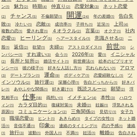
魅力
時期
仲直り
恋愛対象
ネット恋愛
ン
(1)
(2)
(4)
(2)
(3)
開運
チャンス
告白失
不倫願望
年の差婚
(2)
(5)
(1)
(24)
(1)
敗
恋敵
上司
冷たい
成功率
子持ち
近況
(3)
(1)
(3)
(1)
(1)
(1)
(4)
４オラクル
言葉
社内
複数の恋
愛され度
オクテ
(1)
(1)
(2)
(2)
(1)
ヒーリング
恋愛
意識させる
ヘアースタイル
二
(2)
(5)
(1)
(2)
前世
返信
夫婦
股
欲望
アストロダイス
シ
(1)
(2)
(1)
(2)
(1)
(10)
すれ違い
2026年
イニシャル
ンパシー
会う
愛
(1)
(3)
(1)
(3)
(1)
長所と短所
婚活サイト
前世療法
絵本のビブリオマ
(2)
(2)
(1)
(1)
アロマ
ンシー
彼の様子
好きな人話し方
忘れられない
(1)
(1)
(1)
(1)
運命
ツ
デートプラン
ボディケア
恋愛経験なし
(3)
(1)
(9)
(1)
(1)
インソウル
旅行運
深層心理
告白どっちから
好きバ
(2)
(2)
(1)
(1)
既読スルー
願望
レ
あやふやな関係
好き避け
浮
(1)
(1)
(1)
(2)
(2)
仕事
イメチェン
本性
気相手
両想い
ハロウ
(1)
(18)
(1)
(4)
(3)
カラダ目的
未婚
ィン
復縁対策
妊娠
浮気される
(1)
(2)
(1)
(2)
(1)
コミュニケーション
三角関係
原因
見切り
女子力
(1)
(2)
(2)
(1)
職場恋愛
ヒント
あきらめ
タイプの女性
ネット婚
(1)
(3)
(1)
(1)
(1)
印象
活
音信不通
連絡のタイミング
恋の予感
連絡
(1)
(1)
(5)
(1)
(1)
旅行
離婚
波動
外国人
不満
妊活
告白され
(1)
(3)
(1)
(1)
(1)
(1)
(2)