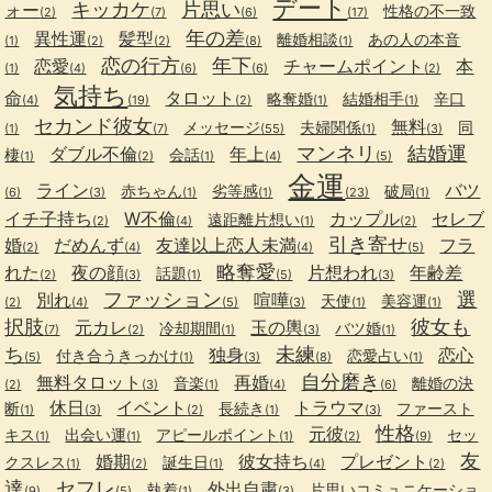
デート
キッカケ
片思い
ォー
性格の不一致
(2)
(7)
(6)
(17)
年の差
異性運
髪型
離婚相談
あの人の本音
(1)
(2)
(2)
(8)
(1)
恋の行方
年下
恋愛
チャームポイント
本
(1)
(4)
(6)
(6)
(2)
気持ち
命
タロット
略奪婚
結婚相手
辛口
(4)
(19)
(2)
(1)
(1)
セカンド彼女
無料
メッセージ
夫婦関係
同
(1)
(7)
(55)
(1)
(3)
マンネリ
結婚運
ダブル不倫
年上
棲
会話
(1)
(2)
(1)
(4)
(5)
金運
ライン
バツ
赤ちゃん
劣等感
破局
(6)
(3)
(1)
(1)
(23)
(1)
イチ子持ち
W不倫
カップル
セレブ
遠距離片想い
(2)
(4)
(1)
(2)
引き寄せ
婚
だめんず
友達以上恋人未満
フラ
(2)
(4)
(4)
(5)
略奪愛
れた
夜の顔
片想われ
年齢差
話題
(2)
(3)
(1)
(5)
(3)
ファッション
選
別れ
喧嘩
天使
美容運
(2)
(4)
(5)
(3)
(1)
(1)
択肢
彼女も
元カレ
玉の輿
冷却期間
バツ婚
(7)
(2)
(1)
(3)
(1)
ち
未練
独身
恋心
付き合うきっかけ
恋愛占い
(5)
(1)
(3)
(8)
(1)
自分磨き
無料タロット
再婚
音楽
離婚の決
(2)
(3)
(1)
(4)
(6)
休日
イベント
トラウマ
断
長続き
ファースト
(1)
(3)
(2)
(1)
(3)
性格
元彼
キス
出会い運
アピールポイント
セッ
(1)
(1)
(1)
(2)
(9)
友
婚期
彼女持ち
プレゼント
クスレス
誕生日
(1)
(2)
(1)
(4)
(2)
達
セフレ
外出自粛
執着
片思いコミュニケーショ
(9)
(5)
(1)
(3)