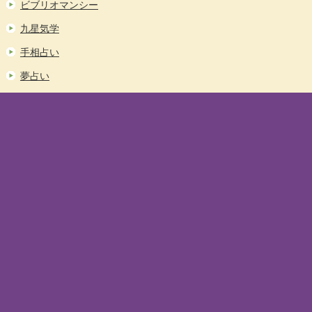
ビブリオマンシー
九星気学
手相占い
夢占い