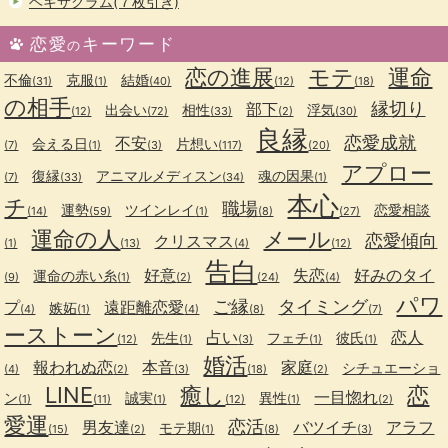
ヘキサグラム(７枚引き)
恋愛
キーワード
の
恋の進展
モテ
運命
不倫
克服
結婚
(31)
(1)
(40)
(12)
(18)
の相手
縁切り
部下
出会い
相性
浮気
(12)
(72)
(33)
(2)
(30)
良縁
恋愛成就
不安
会える日
片想い
(7)
(1)
(3)
(117)
(20)
アプロー
復縁
アニマルメディスン
魂の因果
(7)
(33)
(34)
(1)
本心
チ
職場
運勢
ツインレイ
恋愛相談
(14)
(59)
(1)
(8)
(27)
運命の人
メール
恋愛傾向
クリスマス
(1)
(13)
(4)
(12)
告白
好意
失恋
好みのタイ
運命の赤い糸
(9)
(1)
(2)
(24)
(4)
パワ
ご縁
タイミング
プ
遠距離恋愛
嫉妬
(4)
(1)
(4)
(8)
(7)
ーストーン
占い
恋人
先生
フェチ
彼氏
(12)
(1)
(3)
(1)
(1)
婚活
報われぬ恋
本音
家庭
シチュエーショ
(4)
(2)
(3)
(18)
(2)
LINE
癒し
恋
一目惚れ
ン
誠実
異性
(1)
(11)
(1)
(12)
(1)
(2)
愛運
恋活
男友達
バツイチ
アラフ
モテ期
(15)
(2)
(1)
(8)
(3)