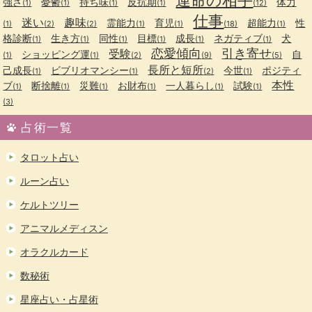
強さ
憂鬱
持ち味
反抗期
体力
(1)
(1)
(1)
(1)
(12)
仕事
迷い
趣味
霊能力
育児
超能力
性
(1)
(2)
(2)
(1)
(1)
(18)
(1)
格診断
生き方
同性
目標
成長
ネガティブ
犬
(1)
(1)
(1)
(1)
(1)
(1)
恋愛傾向
引き寄せ
受験
ショッピング運
自
(1)
(1)
(2)
(9)
(5)
長所と短所
己成長
ビブリオマンシー
今世
ポジティ
(1)
(1)
(2)
(1)
本性
ブ
断捨離
災難
お財布
一人暮らし
試験
(1)
(1)
(1)
(1)
(1)
(1)
(3)
占術一覧
タロット占い
ルーン占い
ケルトツリー
アニマルメディスン
オラクルカード
数秘術
星座占い・占星術