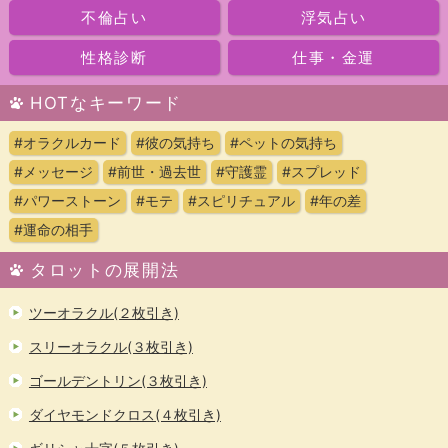
不倫占い
浮気占い
性格診断
仕事・金運
HOTなキーワード
#オラクルカード
#彼の気持ち
#ペットの気持ち
#メッセージ
#前世・過去世
#守護霊
#スプレッド
#パワーストーン
#モテ
#スピリチュアル
#年の差
#運命の相手
タロットの展開法
ツーオラクル(２枚引き)
スリーオラクル(３枚引き)
ゴールデントリン(３枚引き)
ダイヤモンドクロス(４枚引き)