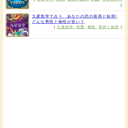
]
九星気学で占う、あなたの恋の長所と短所!
どんな男性と相性が良い？
[
九星気学
,
恋愛
,
相性
,
長所と短所
]