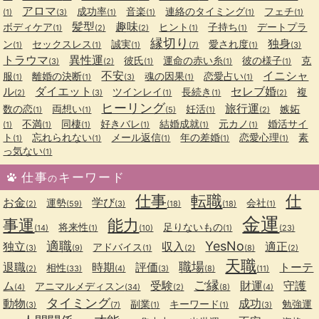
アロマ
成功率
音楽
連絡のタイミング
フェチ
(1)
(3)
(1)
(1)
(1)
(1)
髪型
趣味
ボディケア
ヒント
子持ち
デートプラ
(1)
(2)
(2)
(1)
(1)
縁切り
独身
ン
セックスレス
誠実
愛され度
(1)
(1)
(1)
(7)
(1)
(3)
トラウマ
異性運
彼氏
運命の赤い糸
彼の様子
克
(3)
(2)
(1)
(1)
(1)
不安
イニシャ
服
離婚の決断
魂の因果
恋愛占い
(1)
(1)
(3)
(1)
(1)
ル
ダイエット
セレブ婚
ツインレイ
長続き
複
(2)
(3)
(1)
(1)
(2)
ヒーリング
旅行運
数の恋
両想い
妊活
嫉妬
(1)
(1)
(5)
(1)
(2)
不満
同棲
好きバレ
結婚成就
元カノ
婚活サイ
(1)
(1)
(1)
(1)
(1)
(1)
ト
忘れられない
メール返信
年の差婚
恋愛心理
素
(1)
(1)
(1)
(1)
(1)
っ気ない
(1)
仕事
キーワード
の
仕事
転職
仕
お金
学び
運勢
会社
(2)
(59)
(3)
(18)
(18)
(1)
金運
事運
能力
将来性
足りないもの
(14)
(1)
(10)
(1)
(23)
適職
YesNo
独立
収入
適正
アドバイス
(3)
(9)
(1)
(2)
(8)
(2)
天職
職場
退職
時期
評価
トーテ
相性
(2)
(33)
(4)
(3)
(8)
(11)
ご縁
ム
受験
財運
守護
アニマルメディスン
(4)
(34)
(2)
(8)
(4)
タイミング
動物
成功
副業
キーワード
勉強運
(3)
(7)
(1)
(1)
(3)