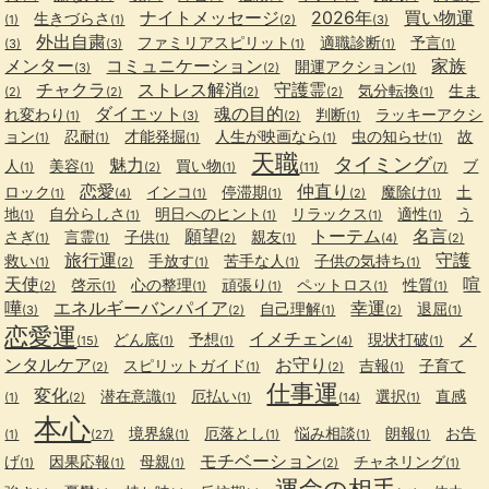
ナイトメッセージ
2026年
買い物運
生きづらさ
(1)
(1)
(2)
(3)
外出自粛
ファミリアスピリット
適職診断
予言
(3)
(3)
(1)
(1)
(1)
メンター
コミュニケーション
家族
開運アクション
(3)
(2)
(1)
チャクラ
ストレス解消
守護霊
気分転換
生ま
(2)
(2)
(2)
(2)
(1)
ダイエット
魂の目的
れ変わり
判断
ラッキーアクシ
(1)
(3)
(2)
(1)
ョン
忍耐
才能発掘
人生が映画なら
虫の知らせ
故
(1)
(1)
(1)
(1)
(1)
天職
タイミング
魅力
人
美容
買い物
ブ
(1)
(1)
(2)
(1)
(11)
(7)
恋愛
仲直り
ロック
インコ
停滞期
魔除け
土
(1)
(4)
(1)
(1)
(2)
(1)
地
自分らしさ
明日へのヒント
リラックス
適性
う
(1)
(1)
(1)
(1)
(1)
願望
トーテム
名言
さぎ
言霊
子供
親友
(1)
(1)
(1)
(2)
(1)
(4)
(2)
旅行運
守護
救い
手放す
苦手な人
子供の気持ち
(1)
(2)
(1)
(1)
(1)
天使
喧
啓示
心の整理
頑張り
ペットロス
性質
(2)
(1)
(1)
(1)
(1)
(1)
嘩
エネルギーバンパイア
幸運
自己理解
退屈
(3)
(2)
(1)
(2)
(1)
恋愛運
イメチェン
メ
どん底
予想
現状打破
(15)
(1)
(1)
(4)
(1)
ンタルケア
お守り
スピリットガイド
吉報
子育て
(2)
(1)
(2)
(1)
仕事運
変化
潜在意識
厄払い
選択
直感
(1)
(2)
(1)
(1)
(14)
(1)
本心
境界線
厄落とし
悩み相談
朗報
お告
(1)
(27)
(1)
(1)
(1)
(1)
モチベーション
げ
因果応報
母親
チャネリング
(1)
(1)
(1)
(2)
(1)
運命の相手