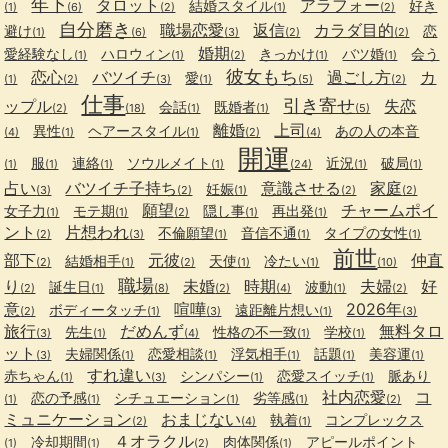
年下
タロット
アラフォー
結婚スタイル
好き
(1)
(6)
(2)
(1)
(2)
自分磨き
職場恋愛
返信
カラダ目的
避け
恋
(1)
(6)
(3)
(2)
(2)
婚期
愛経験なし
ハロウィン
きっかけ
バツ婚
会う
(1)
(1)
(2)
(1)
(1)
彼女もち
恋心
バツイチ
過ごし方
カ
愛
(1)
(2)
(3)
(1)
(5)
(2)
仕事
引き寄せ
ップル
失恋
会話
既婚者
(2)
(18)
(1)
(1)
(5)
離婚
上司
異性
ヘアースタイル
あの人の本音
(4)
(1)
(1)
(2)
(4)
開運
服
連絡
ソウルメイト
近況
破局
(1)
(1)
(1)
(1)
(24)
(1)
(1)
占い
バツイチ子持ち
意識させる
家庭
妊娠
(3)
(2)
(1)
(2)
(2)
願望
チャームポイ
女子力
モテ期
隠し事
再出発
(1)
(1)
(2)
(1)
(1)
ント
片想われ
不倫願望
音信不通
タイプの女性
(2)
(3)
(1)
(1)
(1)
前世
部下
元彼
仲直
結婚相手
天使
冷たい
(2)
(1)
(2)
(1)
(1)
(10)
職場
り
未婚
時期
夫婦
好
誕生日
波動
(2)
(1)
(8)
(2)
(4)
(1)
(2)
意
喧嘩
2026年
ボディータッチ
遠距離片想い
(2)
(1)
(3)
(1)
(3)
旅行
だめんず
無料タロ
先生
性格の不一致
学校
(3)
(1)
(4)
(1)
(1)
ット
夫婦関係
恋愛相談
浮気相手
話題
美容運
(3)
(1)
(1)
(1)
(1)
(1)
すれ違い
赤ちゃん
シンパシー
恋愛スイッチ
脈あり
(1)
(3)
(1)
(1)
社内恋愛
コ
恋の予感
シチュエーション
劣等感
(1)
(1)
(1)
(1)
(2)
ミュニケーション
おまじない
執着
コンプレックス
(2)
(4)
(1)
４オラクル
冷却期間
肉体関係
アピールポイント
(1)
(1)
(2)
(1)