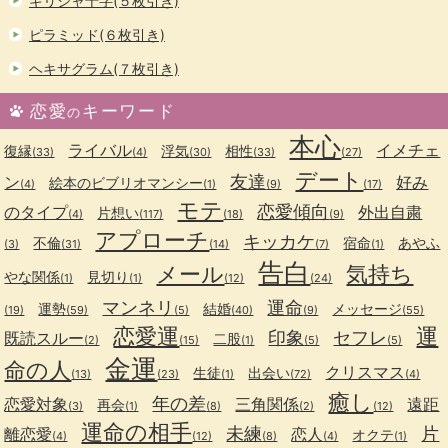
ギリシャ十字(５枚引き)
ピラミッド(６枚引き)
ヘキサグラム(７枚引き)
恋愛
キーワード
の
本心
ライバル
イメチェ
復縁
浮気
相性
(33)
(4)
(30)
(33)
(27)
デート
友達
ン
好み
絵本のビブリオマンシー
(4)
(1)
(9)
(17)
モテ
恋愛傾向
のタイプ
外出自粛
片想い
(4)
(117)
(18)
(9)
アプローチ
キッカケ
不倫
宿命
あやふ
(3)
(31)
(14)
(7)
(1)
告白
メール
気持ち
やな関係
見切り
(1)
(1)
(12)
(24)
マンネリ
運命
運勢
結婚
メッセージ
(19)
(59)
(5)
(40)
(9)
(55)
恋愛運
運
印象
セフレ
既読スルー
二股
(2)
(15)
(1)
(5)
(5)
金運
命の人
クリスマス
生徒
出会い
(13)
(23)
(1)
(72)
(4)
癒し
年の差
恋愛対象
三角関係
遠距
再会
(3)
(1)
(8)
(2)
(12)
運命の相手
未練
片
離恋愛
恋人
オクテ
(4)
(12)
(8)
(4)
(1)