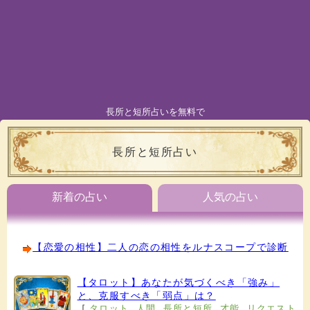
長所と短所占いを無料で
長所と短所占い
新着の占い
人気の占い
【恋愛の相性】二人の恋の相性をルナスコープで診断
【タロット】あなたが気づくべき「強み」
と、克服すべき「弱点」は？
[
タロット
,
人間
,
長所と短所
,
才能
,
リクエスト