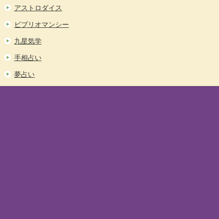
アストロダイス
ビブリオマンシー
九星気学
手相占い
夢占い