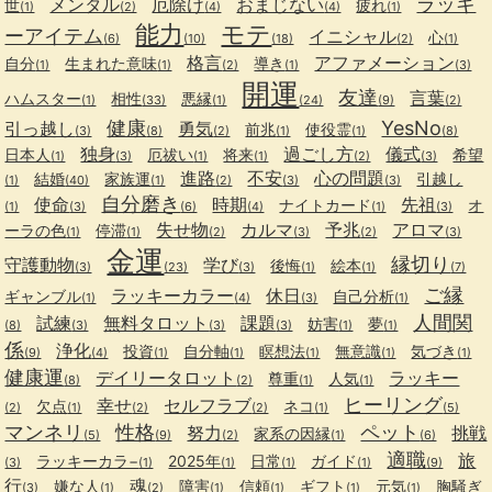
ラッキ
メンタル
厄除け
おまじない
世
疲れ
(1)
(2)
(4)
(4)
(1)
能力
モテ
ーアイテム
イニシャル
心
(6)
(10)
(18)
(2)
(1)
格言
アファメーション
自分
生まれた意味
導き
(1)
(1)
(2)
(1)
(3)
開運
友達
言葉
ハムスター
相性
悪縁
(1)
(33)
(1)
(24)
(9)
(2)
健康
YesNo
引っ越し
勇気
前兆
使役霊
(3)
(8)
(2)
(1)
(1)
(8)
独身
過ごし方
儀式
日本人
厄祓い
将来
希望
(1)
(3)
(1)
(1)
(2)
(3)
進路
不安
心の問題
結婚
家族運
引越し
(1)
(40)
(1)
(2)
(3)
(3)
自分磨き
使命
時期
先祖
ナイトカード
オ
(1)
(3)
(6)
(4)
(1)
(3)
失せ物
カルマ
予兆
アロマ
ーラの色
停滞
(1)
(1)
(2)
(3)
(2)
(3)
金運
縁切り
守護動物
学び
後悔
絵本
(3)
(23)
(3)
(1)
(1)
(7)
ご縁
ラッキーカラー
休日
ギャンブル
自己分析
(1)
(4)
(3)
(1)
人間関
試練
無料タロット
課題
妨害
夢
(8)
(3)
(3)
(3)
(1)
(1)
係
浄化
投資
自分軸
瞑想法
無意識
気づき
(9)
(4)
(1)
(1)
(1)
(1)
(1)
健康運
デイリータロット
ラッキー
尊重
人気
(8)
(2)
(1)
(1)
ヒーリング
幸せ
セルフラブ
欠点
ネコ
(2)
(1)
(2)
(2)
(1)
(5)
マンネリ
性格
ペット
努力
挑戦
家系の因縁
(5)
(9)
(2)
(1)
(6)
適職
旅
ラッキーカラ−
2025年
日常
ガイド
(3)
(1)
(1)
(1)
(1)
(9)
行
魂
嫌な人
障害
信頼
ギフト
元気
胸騒ぎ
(3)
(1)
(2)
(1)
(1)
(1)
(1)