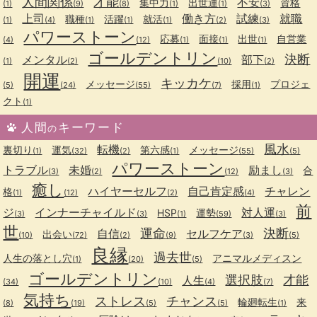
人間関係
才能
不安
集中力
出世運
資格
(1)
(9)
(8)
(1)
(1)
(3)
上司
働き方
試練
就職
職種
活躍
就活
(1)
(4)
(1)
(1)
(1)
(2)
(3)
パワーストーン
応募
面接
出世
自営業
(4)
(12)
(1)
(1)
(1)
ゴールデントリン
決断
メンタル
部下
(1)
(2)
(10)
(2)
開運
キッカケ
メッセージ
採用
プロジェ
(5)
(24)
(55)
(7)
(1)
クト
(1)
人間
キーワード
の
風水
転機
裏切り
運気
第六感
メッセージ
(1)
(32)
(2)
(1)
(55)
(5)
パワーストーン
トラブル
未婚
励まし
合
(3)
(2)
(12)
(3)
癒し
ハイヤーセルフ
自己肯定感
チャレン
格
(1)
(12)
(2)
(4)
前
ジ
インナーチャイルド
対人運
HSP
運勢
(3)
(3)
(1)
(59)
(3)
世
運命
決断
自信
セルフケア
出会い
(10)
(72)
(2)
(9)
(3)
(5)
良縁
過去世
人生の落とし穴
アニマルメディスン
(1)
(20)
(5)
ゴールデントリン
選択肢
才能
人生
(34)
(10)
(4)
(7)
気持ち
ストレス
チャンス
輪廻転生
来
(8)
(19)
(5)
(5)
(1)