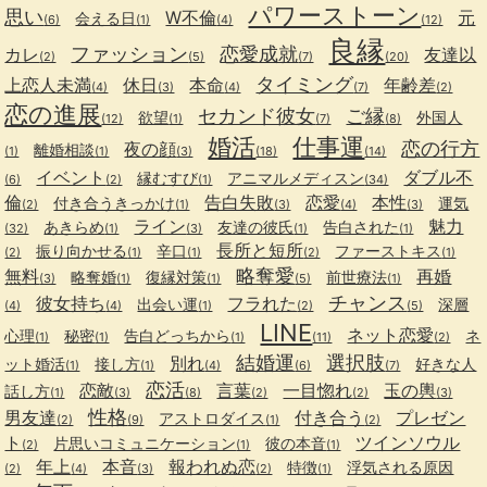
パワーストーン
思い
W不倫
元
会える日
(6)
(1)
(4)
(12)
良縁
ファッション
恋愛成就
カレ
友達以
(2)
(5)
(7)
(20)
タイミング
上恋人未満
休日
本命
年齢差
(4)
(3)
(4)
(7)
(2)
恋の進展
セカンド彼女
ご縁
欲望
外国人
(12)
(1)
(7)
(8)
婚活
仕事運
恋の行方
夜の顔
離婚相談
(1)
(1)
(3)
(18)
(14)
イベント
ダブル不
縁むすび
アニマルメディスン
(6)
(2)
(1)
(34)
倫
告白失敗
恋愛
本性
付き合うきっかけ
運気
(2)
(1)
(3)
(4)
(3)
ライン
魅力
あきらめ
友達の彼氏
告白された
(32)
(1)
(3)
(1)
(1)
長所と短所
振り向かせる
辛口
ファーストキス
(2)
(1)
(1)
(2)
(1)
略奪愛
無料
再婚
略奪婚
復縁対策
前世療法
(3)
(1)
(1)
(5)
(1)
チャンス
彼女持ち
フラれた
出会い運
深層
(4)
(4)
(1)
(2)
(5)
LINE
ネット恋愛
心理
秘密
告白どっちから
ネ
(1)
(1)
(1)
(11)
(2)
結婚運
選択肢
別れ
ット婚活
接し方
好きな人
(1)
(1)
(4)
(6)
(7)
恋活
恋敵
言葉
一目惚れ
玉の輿
話し方
(1)
(3)
(8)
(2)
(2)
(3)
性格
男友達
付き合う
プレゼン
アストロダイス
(2)
(9)
(1)
(2)
ト
ツインソウル
片思いコミュニケーション
彼の本音
(2)
(1)
(1)
年上
本音
報われぬ恋
特徴
浮気される原因
(2)
(4)
(3)
(2)
(1)