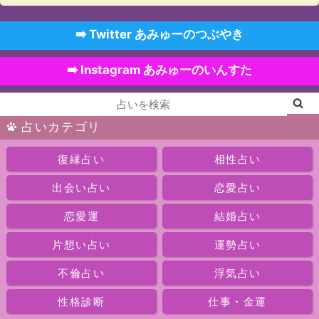
➡️ Twitter あみゅーのつぶやき
➡️ Instagram あみゅーのいんすた
占いカテゴリ
復縁占い
相性占い
出会い占い
恋愛占い
恋愛運
結婚占い
片想い占い
運勢占い
不倫占い
浮気占い
性格診断
仕事・金運