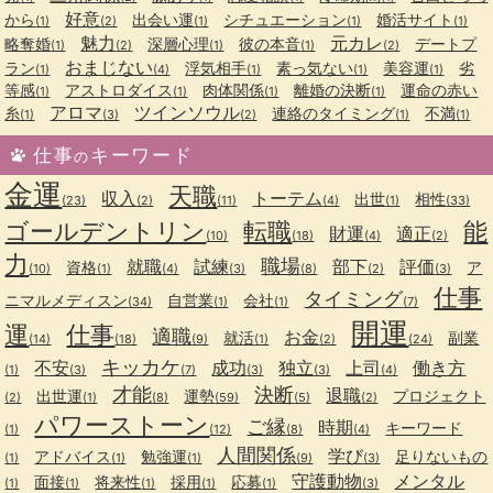
好意
から
出会い運
シチュエーション
婚活サイト
(1)
(2)
(1)
(1)
(1)
魅力
元カレ
略奪婚
深層心理
彼の本音
デートプ
(1)
(2)
(1)
(1)
(2)
おまじない
ラン
浮気相手
素っ気ない
美容運
劣
(1)
(4)
(1)
(1)
(1)
等感
アストロダイス
肉体関係
離婚の決断
運命の赤い
(1)
(1)
(1)
(1)
アロマ
ツインソウル
糸
連絡のタイミング
不満
(1)
(3)
(2)
(1)
(1)
仕事
キーワード
の
金運
天職
収入
トーテム
出世
相性
(23)
(2)
(11)
(4)
(1)
(33)
ゴールデントリン
転職
能
財運
適正
(10)
(18)
(4)
(2)
力
職場
就職
試練
部下
評価
資格
ア
(10)
(1)
(4)
(3)
(8)
(2)
(3)
仕事
タイミング
ニマルメディスン
自営業
会社
(34)
(1)
(1)
(7)
開運
運
仕事
適職
お金
就活
副業
(14)
(18)
(9)
(1)
(2)
(24)
キッカケ
不安
成功
独立
上司
働き方
(1)
(3)
(7)
(3)
(3)
(4)
才能
決断
退職
出世運
運勢
プロジェクト
(2)
(1)
(8)
(59)
(5)
(2)
パワーストーン
ご縁
時期
キーワード
(1)
(12)
(8)
(4)
人間関係
学び
アドバイス
勉強運
足りないもの
(1)
(1)
(1)
(9)
(3)
守護動物
メンタル
面接
将来性
採用
応募
(1)
(1)
(1)
(1)
(1)
(3)