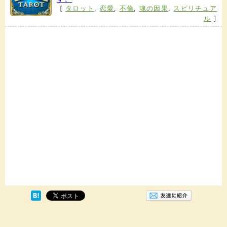
[
タロット
,
恋愛
,
不倫
,
魂の因果
,
スピリチュア
ル
]