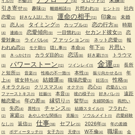
未練
タロット
イル
不倫
(1)
(31)
(14)
(2)
(8)
引き寄せ
趣味
片想われ
社内
離婚相談
ヒント
(5)
(2)
(1)
(3)
(1)
運命の相手
印象
恋愛
未婚
好きな人話し方
(2)
(1)
(12)
(5)
タイミング
恋の行方
恋人
カップル
時期
(2)
(4)
(7)
(2)
(6)
恋愛傾向
セカンド彼女
一目惚れ
恋
連絡
(4)
(1)
(9)
(2)
(7)
ファッション
愛対象
ライバル
ネット恋愛
報
(3)
(4)
(5)
(2)
年下
片思い
われぬ恋
本命
モテ期
隠し事
(2)
(1)
(1)
(4)
(6)
恋活
カラダ目的
トラウマ
きっかけ
好き避け
(6)
(1)
(2)
(8)
(1)
金運
パワーストーン
長所
ツインレイ
(3)
(12)
(1)
(23)
と短所
本性
年
音楽
性格の不一致
振り向かせる
(2)
(1)
(1)
(3)
(1)
結婚運
性格
上
彼女持ち
職場恋愛
妊活
(4)
(4)
(6)
(3)
(1)
(9)
４オラクル
クリスマス
恋心
オクテ
恋愛占い
(2)
(4)
(1)
(2)
(1)
本音
遠距
ファーストキス
妊娠
彼の様子
好きバレ
(1)
(1)
(3)
(1)
(1)
年の差
縁切り
離恋愛
髪型
夫婦関係
両想い
(4)
(8)
(7)
(2)
(1)
チャンス
失恋
フラれた
異性
結婚スタイル
(1)
(4)
(1)
(5)
(1)
家庭
あやふやな関係
克服
ソウルメイト
恋愛経験
(2)
(2)
(1)
(1)
(1)
仕事
セフレ
返信
2026年
なし
年の差婚
(1)
(2)
(18)
(5)
(3)
職場
W不倫
ボディータッチ
女子力
天使
会
(1)
(1)
(1)
(1)
(4)
(8)