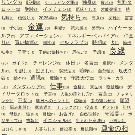
リング
転機
独身
無料タ
ショッピング運
疲れ
(5)
(2)
(1)
(3)
(1)
ロット
受験
イメチェン
厄落とし
才能発掘
持
(3)
(2)
(4)
(1)
(1)
気持ち
ち味
頑張り
2025年
導き
災難
言霊
(1)
(1)
(1)
(19)
(1)
(1)
金運
予兆
ハイヤーセ
判断
第六感
啓示
(1)
(2)
(23)
(1)
(1)
(1)
ルフ
アファメーション
エネルギーバンパイア
仲直
(2)
(3)
(2)
り
買い物運
セルフラブ
時期
同性
犬
輪廻
(2)
(3)
(1)
(2)
(4)
(1)
良縁
転生
子育て
子供の気持ち
厄払い
予想
(1)
(1)
(1)
(1)
(1)
チャレンジ
休日
名言
メンタ
ガイド
選択
(20)
(1)
(3)
(3)
(2)
(1)
ル
励まし
喧嘩
引越し
瞑想法
自分軸
現状打
(2)
(1)
(3)
(1)
(3)
(1)
適職
守護天使
破
絵本
魔除け
ラッキーカラ
(1)
(1)
(9)
(1)
(2)
仕事
メンタルケア
デ
−
合格
来世
断捨離
(1)
(2)
(18)
(1)
(1)
(1)
イリータロット
言葉
予言
人生の落とし穴
チャネリ
(2)
(1)
(1)
(2)
不安
願望
ング
明日へのヒント
信頼
虫の知らせ
(1)
(3)
(1)
(1)
(1)
悩み相談
家族運
リラックス
投資
ギフト
前兆
(2)
(1)
(1)
(1)
(1)
(1)
守護霊
母親
強さ
目標
お告げ
自己理解
ポ
(1)
(1)
(1)
(1)
(1)
(1)
(2)
イニシャル
ジティブ
吉報
生まれた意味
厄祓い
(1)
(1)
(2)
(1)
(1)
運命の相
自分らしさ
一人暮らし
使役霊
反抗期
(1)
(1)
(1)
(1)