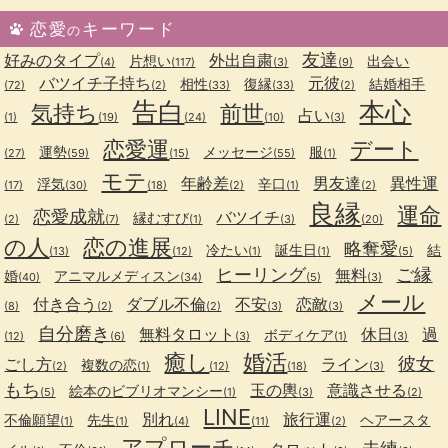
恋愛
キーワード
の
友達
好みのタイプ
外出自粛
片想い
出会い
(4)
(117)
(3)
(9)
バツイチ子持ち
元彼
相性
復縁
結婚相手
(72)
(2)
(33)
(33)
(2)
告白
本心
気持ち
前世
占い
(1)
(19)
(24)
(10)
(3)
恋愛運
デート
運勢
メッセージ
服
(27)
(59)
(15)
(55)
(1)
モテ
年齢差
男友達
異性運
浮気
辛口
(17)
(30)
(18)
(2)
(1)
(2)
良縁
運命
恋愛成就
バツイチ
縁むすび
(2)
(7)
(1)
(3)
(20)
の人
恋の進展
略奪愛
冷たい
誕生日
結
(13)
(12)
(1)
(1)
(5)
ヒーリング
ご縁
無料
婚
アニマルメディスン
(40)
(34)
(5)
(3)
メール
付き合う
ダブル不倫
不安
恋敵
(8)
(2)
(2)
(3)
(3)
自分磨き
無料タロット
休日
過
ボディケア
(12)
(6)
(3)
(1)
(3)
癒し
婚活
彼女
ごし方
ライン
複数の恋
(2)
(1)
(12)
(18)
(3)
もち
玉の輿
意識させる
絵本のビブリオマンシー
(5)
(1)
(3)
(2)
LINE
別れ
旅行運
不倫願望
先生
ヘアースタ
(1)
(1)
(4)
(11)
(2)
アプローチ