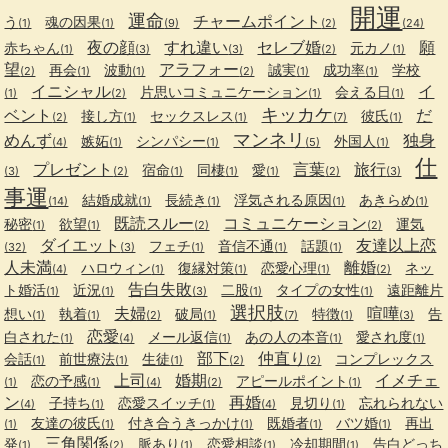
開運
運命
チャームポイント
う
魂の因果
(1)
(1)
(9)
(2)
(24)
夜の顔
すれ違い
セレブ婚
願
赤ちゃん
元カノ
(1)
(3)
(3)
(2)
(1)
望
アラフォー
再会
波動
誠実
成功率
学校
(2)
(1)
(1)
(2)
(1)
(1)
イニシャル
イ
片思いコミュニケーション
会える日
(1)
(2)
(1)
(1)
キッカケ
ベント
だ
接し方
セックスレス
彼氏
(2)
(1)
(1)
(7)
(1)
マンネリ
めんず
独身
嫉妬
シンパシー
外国人
(4)
(1)
(1)
(5)
(1)
仕
プレゼント
言葉
旅行
宿命
同棲
愛
(3)
(2)
(1)
(1)
(1)
(2)
(3)
事運
結婚成就
長続き
浮気される原因
あきらめ
(14)
(1)
(1)
(1)
(1)
既読スルー
コミュニケーション
秘密
欲望
運気
(1)
(1)
(2)
(2)
ダイエット
友達以上恋
フェチ
音信不通
話題
(32)
(3)
(1)
(1)
(1)
人未満
離婚
ハロウィン
復縁対策
恋愛心理
ネッ
(4)
(1)
(1)
(1)
(2)
告白失敗
ト婚活
近況
二股
タイプの女性
遠距離片
(1)
(1)
(3)
(1)
(1)
選択肢
夫婦
喧嘩
想い
執着
破局
特徴
告
(1)
(1)
(2)
(1)
(7)
(1)
(3)
恋愛
白された
メール返信
あの人の本音
愛され度
(1)
(4)
(1)
(1)
(1)
部下
仲直り
会話
前世療法
生徒
コンプレックス
(1)
(1)
(1)
(2)
(2)
上司
婚期
イメチェ
恋の予感
アピールポイント
(1)
(1)
(4)
(2)
(1)
ン
再婚
子持ち
恋愛スイッチ
見切り
忘れられない
(4)
(1)
(1)
(4)
(1)
友達の彼氏
付き合うきっかけ
既婚者
バツ婚
再出
(1)
(1)
(1)
(1)
(1)
三角関係
発
脈あり
恋愛相談
冷却期間
告白どっち
(1)
(2)
(1)
(1)
(1)