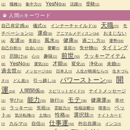
YesNo
受験
職種
集中力
活躍
(2)
(1)
(1)
(8)
(1)
(2)
人間
キーワード
の
天職
自己肯定感
儀式
インナーチャイルド
モ
(4)
(3)
(3)
(11)
運命
チベーション
おまじない
アニマルメディスン
(2)
(9)
(34)
友達
風水
健康
過ごし方
美容
運勢
(4)
(9)
(1)
(5)
(8)
(2)
(59)
タイミング
失せ物
自己分析
出会い
憂鬱
退屈
(1)
(72)
(1)
(1)
(2)
前世
ラッキーアイテム
厄除け
趣味
心
(7)
(4)
(1)
(2)
(10)
YesNo
才能
変化
浄化
未婚
運気
(6)
(8)
(32)
(8)
(2)
(4)
(2)
過去世
メッセージ
日本人
人生が映画なら
生きづら
(5)
(55)
(1)
(1)
開
パワーストーン
引っ越し
さ
どん底
(1)
(1)
(3)
(12)
運
人間関係
ナイトメッセージ
スピリットガイド
(24)
(9)
(1)
能力
モテ
健康運
学び
旅行
幸せ
(2)
(3)
(10)
(3)
(18)
(8)
ペッ
ラッキー
先祖
霊能力
性格診断
障害
(2)
(2)
(3)
(1)
(1)
(1)
ト
性格
選択肢
気分転換
土地
ナイトカード
(6)
(1)
(1)
(9)
(7)
仕事運
カルマ
自信
外出自粛
インコ
(1)
(3)
(2)
(14)
(3)
(1)