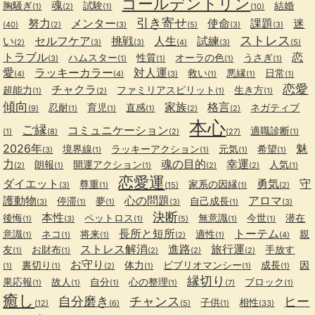
ゴールデントリン
魂
胸騒ぎ
試験
結婚
(1)
(2)
(1)
(10)
引き寄せ
努力
メンター
使命
課題
迷
(40)
(2)
(3)
(5)
(3)
(3)
ストレス
い
セルフケア
挑戦
人生
試練
(2)
(3)
(3)
(4)
(3)
(5)
トラブル
恋
ハムスター
性質
オーラの色
うさぎ
(3)
(1)
(1)
(1)
(1)
愛
ラッキーカラー
対人運
救い
悪縁
日常
(4)
(4)
(3)
(1)
(1)
(1)
恋愛
チャクラ
超能力
ファミリアスピリット
生き方
(1)
(2)
(1)
(1)
傾向
家族
格言
忍耐
育児
直感
ネガティブ
(9)
(1)
(1)
(1)
(2)
(2)
本心
ご縁
コミュニケーション
適職診断
(1)
(8)
(2)
(27)
(1)
2026年
魅
境界線
ラッキーアクション
元気
希望
(3)
(1)
(1)
(1)
(1)
力
魂の目的
幸運
朗報
開運アクション
人気
(2)
(1)
(1)
(2)
(2)
(1)
恋愛運
ダイエット
勇気
守
尊重
家系の因縁
(3)
(1)
(15)
(1)
(2)
護動物
心の問題
アロマ
停滞
夢
自己成長
(3)
(1)
(1)
(3)
(1)
(3)
決断
本性
後悔
ペットロス
無意識
今世
潜在
(1)
(3)
(1)
(5)
(1)
(1)
長所と短所
トーテム
意識
ネコ
将来
適性
親
(1)
(1)
(1)
(2)
(1)
(4)
ストレス解消
進路
旅行運
友
お財布
手放す
(1)
(1)
(2)
(2)
(2)
お守り
裏切り
体力
ビブリオマンシー
成長
因
(1)
(1)
(2)
(1)
(1)
(1)
縁切り
果応報
故人
自分
心の整理
ブロック
(1)
(1)
(1)
(1)
(7)
(1)
癒し
自分磨き
チャンス
ヒー
子供
相性
(12)
(6)
(5)
(1)
(33)