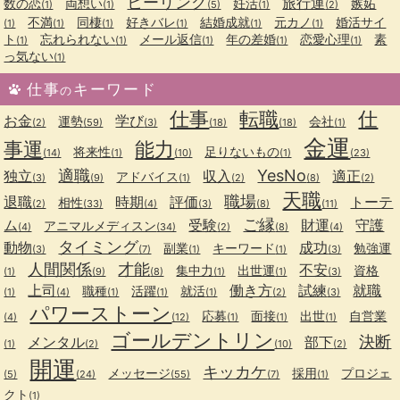
ヒーリング
旅行運
数の恋
両想い
妊活
嫉妬
(1)
(1)
(5)
(1)
(2)
不満
同棲
好きバレ
結婚成就
元カノ
婚活サイ
(1)
(1)
(1)
(1)
(1)
(1)
ト
忘れられない
メール返信
年の差婚
恋愛心理
素
(1)
(1)
(1)
(1)
(1)
っ気ない
(1)
仕事
キーワード
の
仕事
転職
仕
お金
学び
運勢
会社
(2)
(59)
(3)
(18)
(18)
(1)
金運
事運
能力
将来性
足りないもの
(14)
(1)
(10)
(1)
(23)
適職
YesNo
独立
収入
適正
アドバイス
(3)
(9)
(1)
(2)
(8)
(2)
天職
職場
退職
時期
評価
トーテ
相性
(2)
(33)
(4)
(3)
(8)
(11)
ご縁
ム
受験
財運
守護
アニマルメディスン
(4)
(34)
(2)
(8)
(4)
タイミング
動物
成功
副業
キーワード
勉強運
(3)
(7)
(1)
(1)
(3)
人間関係
才能
不安
集中力
出世運
資格
(1)
(9)
(8)
(1)
(1)
(3)
上司
働き方
試練
就職
職種
活躍
就活
(1)
(4)
(1)
(1)
(1)
(2)
(3)
パワーストーン
応募
面接
出世
自営業
(4)
(12)
(1)
(1)
(1)
ゴールデントリン
決断
メンタル
部下
(1)
(2)
(10)
(2)
開運
キッカケ
メッセージ
採用
プロジェ
(5)
(24)
(55)
(7)
(1)
クト
(1)