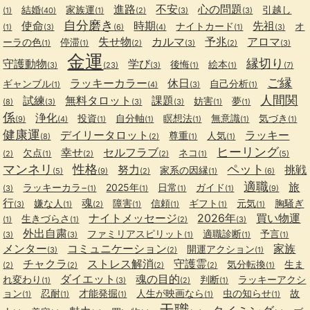
進路
不安
心の問題
結婚
家族運
引越し
(1)
(40)
(1)
(2)
(3)
(3)
自分磨き
使命
時期
先祖
ナイトカード
オ
(1)
(3)
(6)
(4)
(1)
(3)
失せ物
カルマ
予兆
アロマ
ーラの色
停滞
(1)
(1)
(2)
(3)
(2)
(3)
金運
縁切り
守護動物
学び
後悔
絵本
(3)
(23)
(3)
(1)
(1)
(7)
ご縁
ラッキーカラー
休日
ギャンブル
自己分析
(1)
(4)
(3)
(1)
人間関
試練
無料タロット
課題
妨害
夢
(8)
(3)
(3)
(3)
(1)
(1)
係
浄化
投資
自分軸
瞑想法
無意識
気づき
(9)
(4)
(1)
(1)
(1)
(1)
(1)
健康運
デイリータロット
ラッキー
尊重
人気
(8)
(2)
(1)
(1)
ヒーリング
幸せ
セルフラブ
欠点
ネコ
(2)
(1)
(2)
(2)
(1)
(5)
マンネリ
性格
ペット
努力
挑戦
家系の因縁
(5)
(9)
(2)
(1)
(6)
適職
旅
ラッキーカラ−
2025年
日常
ガイド
(3)
(1)
(1)
(1)
(1)
(9)
行
魂
嫌な人
障害
信頼
ギフト
元気
胸騒ぎ
(3)
(1)
(2)
(1)
(1)
(1)
(1)
ナイトメッセージ
2026年
買い物運
生きづらさ
(1)
(1)
(2)
(3)
外出自粛
ファミリアスピリット
適職診断
予言
(3)
(3)
(1)
(1)
(1)
メンター
コミュニケーション
家族
開運アクション
(3)
(2)
(1)
チャクラ
ストレス解消
守護霊
気分転換
生ま
(2)
(2)
(2)
(2)
(1)
ダイエット
魂の目的
れ変わり
判断
ラッキーアクシ
(1)
(3)
(2)
(1)
ョン
忍耐
才能発掘
人生が映画なら
虫の知らせ
故
(1)
(1)
(1)
(1)
(1)
天職