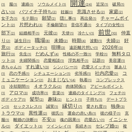
開運
服
連絡
ソウルメイト
近況
破局
(1)
(1)
(1)
(1)
(24)
(1)
(1)
占い
バツイチ子持ち
意識させる
家庭
妊娠
(3)
(2)
(1)
(2)
(2)
願望
チャームポイ
女子力
モテ期
隠し事
再出発
(1)
(1)
(2)
(1)
(1)
ント
片想われ
不倫願望
音信不通
タイプの女性
(2)
(3)
(1)
(1)
(1)
前世
部下
元彼
仲直
結婚相手
天使
冷たい
(2)
(1)
(2)
(1)
(1)
(10)
職場
り
未婚
時期
夫婦
好
誕生日
波動
(2)
(1)
(8)
(2)
(4)
(1)
(2)
意
喧嘩
2026年
ボディータッチ
遠距離片想い
(2)
(1)
(3)
(1)
(3)
旅行
だめんず
無料タロ
先生
性格の不一致
学校
(3)
(1)
(4)
(1)
(1)
ット
夫婦関係
恋愛相談
浮気相手
話題
美容運
(3)
(1)
(1)
(1)
(1)
(1)
すれ違い
赤ちゃん
シンパシー
恋愛スイッチ
脈あり
(1)
(3)
(1)
(1)
社内恋愛
コ
恋の予感
シチュエーション
劣等感
(1)
(1)
(1)
(1)
(2)
ミュニケーション
おまじない
執着
コンプレックス
(2)
(4)
(1)
４オラクル
冷却期間
肉体関係
アピールポイント
(1)
(1)
(2)
(1)
アロマ
成功率
音楽
連絡のタイミング
フェチ
(1)
(3)
(1)
(1)
(1)
(1)
髪型
趣味
ボディケア
ヒント
子持ち
デートプラ
(1)
(2)
(2)
(1)
(1)
縁切り
独身
ン
セックスレス
誠実
愛され度
(1)
(1)
(1)
(7)
(1)
(3)
トラウマ
異性運
彼氏
運命の赤い糸
彼の様子
克
(3)
(2)
(1)
(1)
(1)
不安
イニシャ
服
離婚の決断
魂の因果
恋愛占い
(1)
(1)
(3)
(1)
(1)
ル
ダイエット
セレブ婚
ツインレイ
長続き
複
(2)
(3)
(1)
(1)
(2)