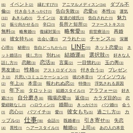
イベント
ダブル不
縁むすび
アニマルメディスン
(6)
(2)
(1)
(34)
倫
告白失敗
恋愛
本性
付き合うきっかけ
運気
(2)
(1)
(3)
(4)
(3)
ライン
魅力
あきらめ
友達の彼氏
告白された
(32)
(1)
(3)
(1)
(1)
長所と短所
振り向かせる
辛口
ファーストキス
(2)
(1)
(1)
(2)
(1)
略奪愛
無料
再婚
略奪婚
復縁対策
前世療法
(3)
(1)
(1)
(5)
(1)
チャンス
彼女持ち
フラれた
出会い運
深層
(4)
(4)
(1)
(2)
(5)
LINE
ネット恋愛
心理
秘密
告白どっちから
ネ
(1)
(1)
(1)
(11)
(2)
結婚運
選択肢
別れ
ット婚活
接し方
好きな人
(1)
(1)
(4)
(6)
(7)
恋活
恋敵
言葉
一目惚れ
玉の輿
話し方
(1)
(3)
(8)
(2)
(2)
(3)
性格
男友達
付き合う
プレゼン
アストロダイス
(2)
(9)
(1)
(2)
ト
ツインソウル
片思いコミュニケーション
彼の本音
(2)
(1)
(1)
年上
本音
報われぬ恋
特徴
浮気される原因
(2)
(4)
(3)
(2)
(1)
年下
タロット
アラフォー
結婚スタイル
好き
(1)
(6)
(2)
(1)
(2)
自分磨き
職場恋愛
返信
カラダ目的
避け
恋
(1)
(6)
(3)
(2)
(2)
婚期
愛経験なし
ハロウィン
きっかけ
バツ婚
会う
(1)
(1)
(2)
(1)
(1)
彼女もち
恋心
バツイチ
過ごし方
カ
愛
(1)
(2)
(3)
(1)
(5)
(2)
仕事
引き寄せ
ップル
失恋
会話
既婚者
(2)
(18)
(1)
(1)
(5)
離婚
上司
異性
ヘアースタイル
あの人の本音
(4)
(1)
(1)
(2)
(4)