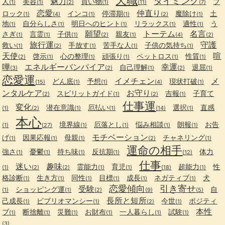
タイミング
魅力
人
美容
買い物
ブ
(1)
(1)
(2)
(1)
(11)
(7)
恋愛
仲直り
ロック
インコ
停滞期
魔除け
土
(1)
(4)
(1)
(1)
(2)
(1)
地
自分らしさ
明日へのヒント
リラックス
適性
う
(1)
(1)
(1)
(1)
(1)
願望
トーテム
名言
さぎ
言霊
子供
親友
(1)
(1)
(1)
(2)
(1)
(4)
(2)
旅行運
守護
救い
手放す
苦手な人
子供の気持ち
(1)
(2)
(1)
(1)
(1)
天使
喧
啓示
心の整理
頑張り
ペットロス
性質
(2)
(1)
(1)
(1)
(1)
(1)
嘩
エネルギーバンパイア
幸運
自己理解
退屈
(3)
(2)
(1)
(2)
(1)
恋愛運
イメチェン
メ
どん底
予想
現状打破
(15)
(1)
(1)
(4)
(1)
ンタルケア
お守り
スピリットガイド
吉報
子育て
(2)
(1)
(2)
(1)
仕事運
変化
潜在意識
厄払い
選択
直感
(1)
(2)
(1)
(1)
(14)
(1)
本心
境界線
厄落とし
悩み相談
朗報
お告
(1)
(27)
(1)
(1)
(1)
(1)
モチベーション
げ
因果応報
母親
チャネリング
(1)
(1)
(1)
(2)
(1)
運命の相手
強さ
憂鬱
持ち味
反抗期
体力
(1)
(1)
(1)
(1)
(12)
仕事
迷い
趣味
霊能力
育児
超能力
性
(1)
(2)
(2)
(1)
(1)
(18)
(1)
格診断
生き方
同性
目標
成長
ネガティブ
犬
(1)
(1)
(1)
(1)
(1)
(1)
恋愛傾向
引き寄せ
受験
ショッピング運
自
(1)
(1)
(2)
(9)
(5)
長所と短所
己成長
ビブリオマンシー
今世
ポジティ
(1)
(1)
(2)
(1)
本性
ブ
断捨離
災難
お財布
一人暮らし
試験
(1)
(1)
(1)
(1)
(1)
(1)
(3)