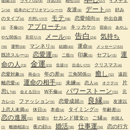
ライバル
イメチェ
復縁
浮気
相性
(33)
(4)
(30)
(33)
(27)
デート
友達
ン
好み
絵本のビブリオマンシー
(4)
(1)
(9)
(17)
モテ
恋愛傾向
のタイプ
外出自粛
片想い
(4)
(117)
(18)
(9)
アプローチ
キッカケ
不倫
宿命
あやふ
(3)
(31)
(14)
(7)
(1)
告白
メール
気持ち
やな関係
見切り
(1)
(1)
(12)
(24)
マンネリ
運命
運勢
結婚
メッセージ
(19)
(59)
(5)
(40)
(9)
(55)
恋愛運
運
印象
セフレ
既読スルー
二股
(2)
(15)
(1)
(5)
(5)
金運
命の人
クリスマス
生徒
出会い
(13)
(23)
(1)
(72)
(4)
癒し
年の差
恋愛対象
三角関係
遠距
再会
(3)
(1)
(8)
(2)
(12)
運命の相手
未練
片
離恋愛
恋人
オクテ
(4)
(12)
(8)
(4)
(1)
パワーストーン
思い
W不倫
元
会える日
(6)
(1)
(4)
(12)
良縁
ファッション
恋愛成就
カレ
友達以
(2)
(5)
(7)
(20)
タイミング
上恋人未満
休日
本命
年齢差
(4)
(3)
(4)
(7)
(2)
恋の進展
セカンド彼女
ご縁
欲望
外国人
(12)
(1)
(7)
(8)
婚活
仕事運
恋の行方
夜の顔
離婚相談
(1)
(1)
(3)
(18)
(14)