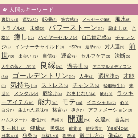
人間
キーワード
の
風水
転機
裏切り
運気
第六感
メッセージ
(1)
(32)
(2)
(1)
(55)
(5)
パワーストーン
トラブル
未婚
励まし
合
(3)
(2)
(12)
(3)
癒し
ハイヤーセルフ
自己肯定感
チャレン
格
(1)
(12)
(2)
(4)
前
ジ
インナーチャイルド
対人運
HSP
運勢
(3)
(3)
(1)
(59)
(3)
世
運命
決断
自信
セルフケア
出会い
(10)
(72)
(2)
(9)
(3)
(5)
良縁
過去世
人生の落とし穴
アニマルメディスン
(1)
(20)
(5)
ゴールデントリン
選択肢
才能
人生
(34)
(10)
(4)
(7)
気持ち
ストレス
チャンス
輪廻転生
来
(8)
(19)
(5)
(5)
(1)
ラッキ
メンタル
厄除け
おまじない
世
疲れ
(1)
(2)
(4)
(4)
(1)
能力
モテ
ーアイテム
イニシャル
心
(6)
(10)
(18)
(2)
(1)
格言
アファメーション
自分
生まれた意味
導き
(1)
(1)
(2)
(1)
(3)
開運
友達
言葉
ハムスター
相性
悪縁
(1)
(33)
(1)
(24)
(9)
(2)
健康
YesNo
引っ越し
勇気
前兆
使役霊
(3)
(8)
(2)
(1)
(1)
(8)
独身
過ごし方
儀式
日本人
厄祓い
将来
希望
(1)
(3)
(1)
(1)
(2)
(3)