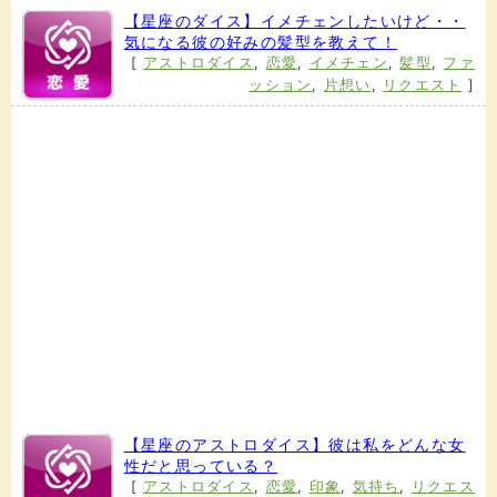
【星座のダイス】イメチェンしたいけど・・
気になる彼の好みの髪型を教えて！
[
アストロダイス
,
恋愛
,
イメチェン
,
髪型
,
ファ
ッション
,
片想い
,
リクエスト
]
【星座のアストロダイス】彼は私をどんな女
性だと思っている？
[
アストロダイス
,
恋愛
,
印象
,
気持ち
,
リクエス