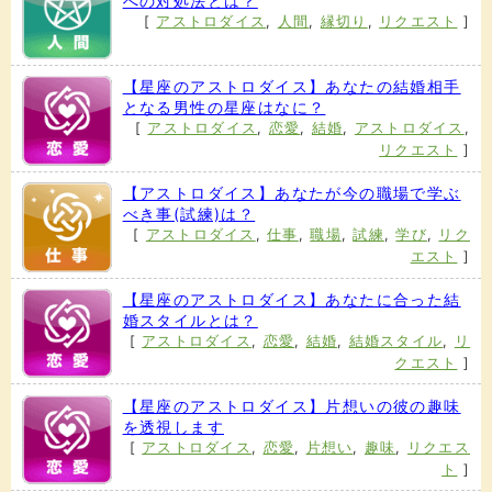
への対処法とは？
[
アストロダイス
,
人間
,
縁切り
,
リクエスト
]
【星座のアストロダイス】あなたの結婚相手
となる男性の星座はなに？
[
アストロダイス
,
恋愛
,
結婚
,
アストロダイス
,
リクエスト
]
【アストロダイス】あなたが今の職場で学ぶ
べき事(試練)は？
[
アストロダイス
,
仕事
,
職場
,
試練
,
学び
,
リク
エスト
]
【星座のアストロダイス】あなたに合った結
婚スタイルとは？
[
アストロダイス
,
恋愛
,
結婚
,
結婚スタイル
,
リ
クエスト
]
【星座のアストロダイス】片想いの彼の趣味
を透視します
[
アストロダイス
,
恋愛
,
片想い
,
趣味
,
リクエス
ト
]