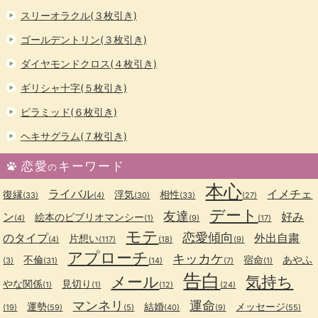
スリーオラクル(３枚引き)
ゴールデントリン(３枚引き)
ダイヤモンドクロス(４枚引き)
ギリシャ十字(５枚引き)
ピラミッド(６枚引き)
ヘキサグラム(７枚引き)
恋愛
キーワード
の
本心
ライバル
イメチェ
復縁
浮気
相性
(33)
(4)
(30)
(33)
(27)
デート
友達
ン
好み
絵本のビブリオマンシー
(4)
(1)
(9)
(17)
モテ
恋愛傾向
のタイプ
外出自粛
片想い
(4)
(117)
(18)
(9)
アプローチ
キッカケ
不倫
宿命
あやふ
(3)
(31)
(14)
(7)
(1)
告白
メール
気持ち
やな関係
見切り
(1)
(1)
(12)
(24)
マンネリ
運命
運勢
結婚
メッセージ
(19)
(59)
(5)
(40)
(9)
(55)