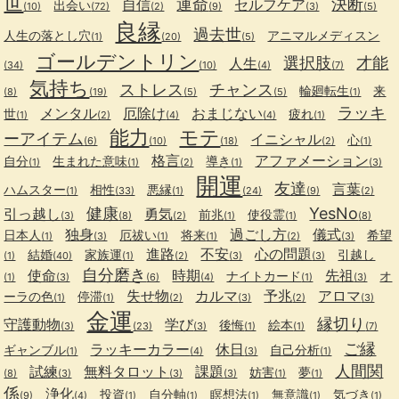
世
運命
決断
自信
セルフケア
出会い
(10)
(72)
(2)
(9)
(3)
(5)
良縁
過去世
人生の落とし穴
アニマルメディスン
(1)
(20)
(5)
ゴールデントリン
選択肢
才能
人生
(34)
(10)
(4)
(7)
気持ち
ストレス
チャンス
輪廻転生
来
(8)
(19)
(5)
(5)
(1)
ラッキ
メンタル
厄除け
おまじない
世
疲れ
(1)
(2)
(4)
(4)
(1)
能力
モテ
ーアイテム
イニシャル
心
(6)
(10)
(18)
(2)
(1)
格言
アファメーション
自分
生まれた意味
導き
(1)
(1)
(2)
(1)
(3)
開運
友達
言葉
ハムスター
相性
悪縁
(1)
(33)
(1)
(24)
(9)
(2)
健康
YesNo
引っ越し
勇気
前兆
使役霊
(3)
(8)
(2)
(1)
(1)
(8)
独身
過ごし方
儀式
日本人
厄祓い
将来
希望
(1)
(3)
(1)
(1)
(2)
(3)
進路
不安
心の問題
結婚
家族運
引越し
(1)
(40)
(1)
(2)
(3)
(3)
自分磨き
使命
時期
先祖
ナイトカード
オ
(1)
(3)
(6)
(4)
(1)
(3)
失せ物
カルマ
予兆
アロマ
ーラの色
停滞
(1)
(1)
(2)
(3)
(2)
(3)
金運
縁切り
守護動物
学び
後悔
絵本
(3)
(23)
(3)
(1)
(1)
(7)
ご縁
ラッキーカラー
休日
ギャンブル
自己分析
(1)
(4)
(3)
(1)
人間関
試練
無料タロット
課題
妨害
夢
(8)
(3)
(3)
(3)
(1)
(1)
係
浄化
投資
自分軸
瞑想法
無意識
気づき
(9)
(4)
(1)
(1)
(1)
(1)
(1)