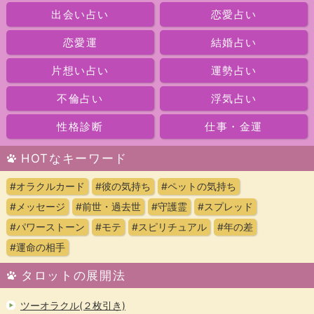
出会い占い
恋愛占い
恋愛運
結婚占い
片想い占い
運勢占い
不倫占い
浮気占い
性格診断
仕事・金運
HOTなキーワード
#オラクルカード
#彼の気持ち
#ペットの気持ち
#メッセージ
#前世・過去世
#守護霊
#スプレッド
#パワーストーン
#モテ
#スピリチュアル
#年の差
#運命の相手
タロットの展開法
ツーオラクル(２枚引き)