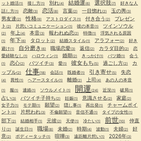
結婚運
選択肢
別れ
ット婚活
接し方
好きな人
(1)
(1)
(4)
(6)
(7)
恋活
恋敵
言葉
一目惚れ
玉の輿
話し方
(1)
(3)
(8)
(2)
(2)
(3)
性格
男友達
付き合う
プレゼン
アストロダイス
(2)
(9)
(1)
(2)
ト
ツインソウル
片思いコミュニケーション
彼の本音
(2)
(1)
(1)
年上
本音
報われぬ恋
特徴
浮気される原因
(2)
(4)
(3)
(2)
(1)
年下
タロット
アラフォー
結婚スタイル
好き
(1)
(6)
(2)
(1)
(2)
自分磨き
職場恋愛
返信
カラダ目的
避け
恋
(1)
(6)
(3)
(2)
(2)
婚期
愛経験なし
ハロウィン
きっかけ
バツ婚
会う
(1)
(1)
(2)
(1)
(1)
彼女もち
恋心
バツイチ
過ごし方
カ
愛
(1)
(2)
(3)
(1)
(5)
(2)
仕事
引き寄せ
ップル
失恋
会話
既婚者
(2)
(18)
(1)
(1)
(5)
離婚
上司
異性
ヘアースタイル
あの人の本音
(4)
(1)
(1)
(2)
(4)
開運
服
連絡
ソウルメイト
近況
破局
(1)
(1)
(1)
(1)
(24)
(1)
(1)
占い
バツイチ子持ち
意識させる
家庭
妊娠
(3)
(2)
(1)
(2)
(2)
願望
チャームポイ
女子力
モテ期
隠し事
再出発
(1)
(1)
(2)
(1)
(1)
ント
片想われ
不倫願望
音信不通
タイプの女性
(2)
(3)
(1)
(1)
(1)
前世
部下
元彼
仲直
結婚相手
天使
冷たい
(2)
(1)
(2)
(1)
(1)
(10)
職場
り
未婚
時期
夫婦
好
誕生日
波動
(2)
(1)
(8)
(2)
(4)
(1)
(2)
意
喧嘩
2026年
ボディータッチ
遠距離片想い
(2)
(1)
(3)
(1)
(3)