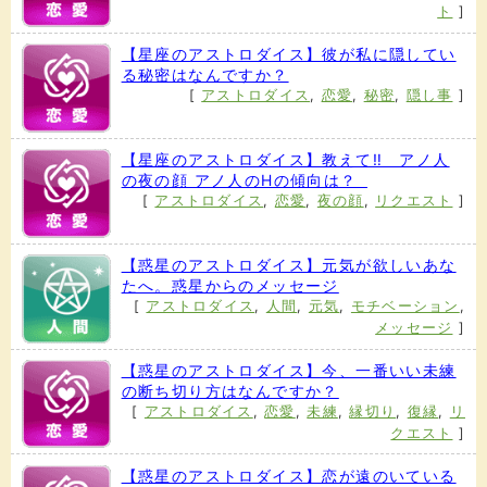
ト
]
【星座のアストロダイス】彼が私に隠してい
る秘密はなんですか？
[
アストロダイス
,
恋愛
,
秘密
,
隠し事
]
【星座のアストロダイス】教えて‼ アノ人
の夜の顔 アノ人のHの傾向は？
[
アストロダイス
,
恋愛
,
夜の顔
,
リクエスト
]
【惑星のアストロダイス】元気が欲しいあな
たへ。惑星からのメッセージ
[
アストロダイス
,
人間
,
元気
,
モチベーション
,
メッセージ
]
【惑星のアストロダイス】今、一番いい未練
の断ち切り方はなんですか？
[
アストロダイス
,
恋愛
,
未練
,
縁切り
,
復縁
,
リ
クエスト
]
【惑星のアストロダイス】恋が遠のいている