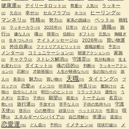
健康運
デイリータロット
ラッキー
尊重
人気
(8)
(2)
(1)
(1)
ヒーリング
幸せ
セルフラブ
欠点
ネコ
(2)
(1)
(2)
(2)
(1)
(5)
マンネリ
性格
ペット
努力
挑戦
家系の因縁
(5)
(9)
(2)
(1)
(6)
適職
旅
ラッキーカラ−
2025年
日常
ガイド
(3)
(1)
(1)
(1)
(1)
(9)
行
魂
嫌な人
障害
信頼
ギフト
元気
胸騒ぎ
(3)
(1)
(2)
(1)
(1)
(1)
(1)
ナイトメッセージ
2026年
買い物運
生きづらさ
(1)
(1)
(2)
(3)
外出自粛
ファミリアスピリット
適職診断
予言
(3)
(3)
(1)
(1)
(1)
メンター
コミュニケーション
家族
開運アクション
(3)
(2)
(1)
チャクラ
ストレス解消
守護霊
気分転換
生ま
(2)
(2)
(2)
(2)
(1)
ダイエット
魂の目的
れ変わり
判断
ラッキーアクシ
(1)
(3)
(2)
(1)
ョン
忍耐
才能発掘
人生が映画なら
虫の知らせ
故
(1)
(1)
(1)
(1)
(1)
天職
タイミング
魅力
人
美容
買い物
ブ
(1)
(1)
(2)
(1)
(11)
(7)
恋愛
仲直り
ロック
インコ
停滞期
魔除け
土
(1)
(4)
(1)
(1)
(2)
(1)
地
自分らしさ
明日へのヒント
リラックス
適性
う
(1)
(1)
(1)
(1)
(1)
願望
トーテム
名言
さぎ
言霊
子供
親友
(1)
(1)
(1)
(2)
(1)
(4)
(2)
旅行運
守護
救い
手放す
苦手な人
子供の気持ち
(1)
(2)
(1)
(1)
(1)
天使
喧
啓示
心の整理
頑張り
ペットロス
性質
(2)
(1)
(1)
(1)
(1)
(1)
嘩
エネルギーバンパイア
幸運
自己理解
退屈
(3)
(2)
(1)
(2)
(1)
恋愛運
イメチェン
メ
どん底
予想
現状打破
(15)
(1)
(1)
(4)
(1)