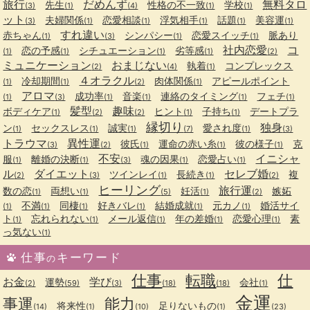
旅行
だめんず
無料タロ
先生
性格の不一致
学校
(3)
(1)
(4)
(1)
(1)
ット
夫婦関係
恋愛相談
浮気相手
話題
美容運
(3)
(1)
(1)
(1)
(1)
(1)
すれ違い
赤ちゃん
シンパシー
恋愛スイッチ
脈あり
(1)
(3)
(1)
(1)
社内恋愛
コ
恋の予感
シチュエーション
劣等感
(1)
(1)
(1)
(1)
(2)
ミュニケーション
おまじない
執着
コンプレックス
(2)
(4)
(1)
４オラクル
冷却期間
肉体関係
アピールポイント
(1)
(1)
(2)
(1)
アロマ
成功率
音楽
連絡のタイミング
フェチ
(1)
(3)
(1)
(1)
(1)
(1)
髪型
趣味
ボディケア
ヒント
子持ち
デートプラ
(1)
(2)
(2)
(1)
(1)
縁切り
独身
ン
セックスレス
誠実
愛され度
(1)
(1)
(1)
(7)
(1)
(3)
トラウマ
異性運
彼氏
運命の赤い糸
彼の様子
克
(3)
(2)
(1)
(1)
(1)
不安
イニシャ
服
離婚の決断
魂の因果
恋愛占い
(1)
(1)
(3)
(1)
(1)
ル
ダイエット
セレブ婚
ツインレイ
長続き
複
(2)
(3)
(1)
(1)
(2)
ヒーリング
旅行運
数の恋
両想い
妊活
嫉妬
(1)
(1)
(5)
(1)
(2)
不満
同棲
好きバレ
結婚成就
元カノ
婚活サイ
(1)
(1)
(1)
(1)
(1)
(1)
ト
忘れられない
メール返信
年の差婚
恋愛心理
素
(1)
(1)
(1)
(1)
(1)
っ気ない
(1)
仕事
キーワード
の
仕事
転職
仕
お金
学び
運勢
会社
(2)
(59)
(3)
(18)
(18)
(1)
金運
事運
能力
将来性
足りないもの
(14)
(1)
(10)
(1)
(23)