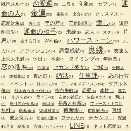
恋愛運
運
印象
セフレ
既読スルー
二股
(2)
(15)
(1)
(5)
(5)
金運
命の人
クリスマス
生徒
出会い
(13)
(23)
(1)
(72)
(4)
癒し
年の差
恋愛対象
三角関係
遠距
再会
(3)
(1)
(8)
(2)
(12)
運命の相手
未練
片
離恋愛
恋人
オクテ
(4)
(12)
(8)
(4)
(1)
パワーストーン
思い
W不倫
元
会える日
(6)
(1)
(4)
(12)
良縁
ファッション
恋愛成就
カレ
友達以
(2)
(5)
(7)
(20)
タイミング
上恋人未満
休日
本命
年齢差
(4)
(3)
(4)
(7)
(2)
恋の進展
セカンド彼女
ご縁
欲望
外国人
(12)
(1)
(7)
(8)
婚活
仕事運
恋の行方
夜の顔
離婚相談
(1)
(1)
(3)
(18)
(14)
イベント
ダブル不
縁むすび
アニマルメディスン
(6)
(2)
(1)
(34)
倫
告白失敗
恋愛
本性
付き合うきっかけ
運気
(2)
(1)
(3)
(4)
(3)
ライン
魅力
あきらめ
友達の彼氏
告白された
(32)
(1)
(3)
(1)
(1)
長所と短所
振り向かせる
辛口
ファーストキス
(2)
(1)
(1)
(2)
(1)
略奪愛
無料
再婚
略奪婚
復縁対策
前世療法
(3)
(1)
(1)
(5)
(1)
チャンス
彼女持ち
フラれた
出会い運
深層
(4)
(4)
(1)
(2)
(5)
LINE
ネット恋愛
心理
秘密
告白どっちから
ネ
(1)
(1)
(1)
(11)
(2)