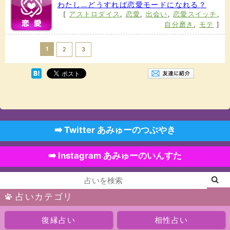
わたし…どうすれば恋愛モードになれる？
[
アストロダイス
,
恋愛
,
出会い
,
恋愛スイッチ
,
自分磨き
,
モテ
]
1
Next >>
2
3
➡️ Twitter あみゅーのつぶやき
➡️ Instagram あみゅーのいんすた
占いカテゴリ
復縁占い
相性占い