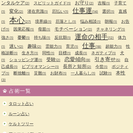
ンタルケア
お守り
スピリットガイド
吉報
子育て
(2)
(1)
(2)
(1)
仕事運
変化
潜在意識
厄払い
選択
直感
(1)
(2)
(1)
(1)
(14)
(1)
本心
境界線
厄落とし
悩み相談
朗報
お告
(1)
(27)
(1)
(1)
(1)
(1)
モチベーション
げ
因果応報
母親
チャネリング
(1)
(1)
(1)
(2)
(1)
運命の相手
強さ
憂鬱
持ち味
反抗期
体力
(1)
(1)
(1)
(1)
(12)
仕事
迷い
趣味
霊能力
育児
超能力
性
(1)
(2)
(2)
(1)
(1)
(18)
(1)
格診断
生き方
同性
目標
成長
ネガティブ
犬
(1)
(1)
(1)
(1)
(1)
(1)
恋愛傾向
引き寄せ
受験
ショッピング運
自
(1)
(1)
(2)
(9)
(5)
長所と短所
己成長
ビブリオマンシー
今世
ポジティ
(1)
(1)
(2)
(1)
本性
ブ
断捨離
災難
お財布
一人暮らし
試験
(1)
(1)
(1)
(1)
(1)
(1)
(3)
占術一覧
タロット占い
ルーン占い
ケルトツリー