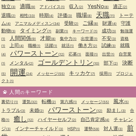
適職
YesNo
独立
収入
適正
アドバイス
(3)
(9)
(1)
(2)
(8)
(2)
天職
職場
退職
時期
評価
トーテ
相性
(2)
(33)
(4)
(3)
(8)
(11)
ご縁
ム
受験
財運
守護
アニマルメディスン
(4)
(34)
(2)
(8)
(4)
タイミング
動物
成功
副業
キーワード
勉強運
(3)
(7)
(1)
(1)
(3)
人間関係
才能
不安
集中力
出世運
資格
(1)
(9)
(8)
(1)
(1)
(3)
上司
働き方
試練
就職
職種
活躍
就活
(1)
(4)
(1)
(1)
(1)
(2)
(3)
パワーストーン
応募
面接
出世
自営業
(4)
(12)
(1)
(1)
(1)
ゴールデントリン
決断
メンタル
部下
(1)
(2)
(10)
(2)
開運
キッカケ
メッセージ
採用
プロジェ
(5)
(24)
(55)
(7)
(1)
クト
(1)
人間
キーワード
の
風水
転機
裏切り
運気
第六感
メッセージ
(1)
(32)
(2)
(1)
(55)
(5)
パワーストーン
トラブル
未婚
励まし
合
(3)
(2)
(12)
(3)
癒し
ハイヤーセルフ
自己肯定感
チャレン
格
(1)
(12)
(2)
(4)
前
ジ
インナーチャイルド
対人運
HSP
運勢
(3)
(3)
(1)
(59)
(3)