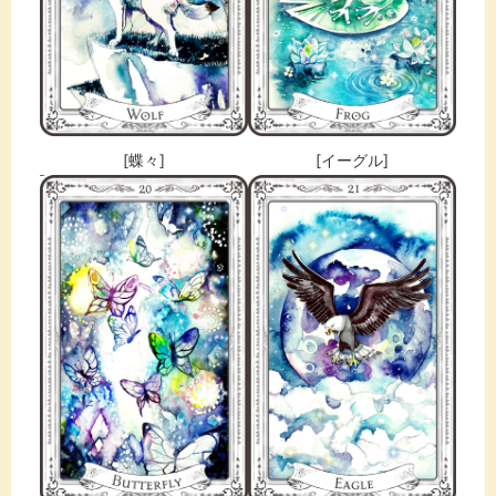
[蝶々]
[イーグル]