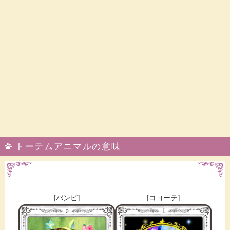
トーテムアニマルの意味
[バンビ]
[コヨーテ]