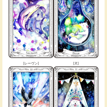
[レーヴン]
[犬]