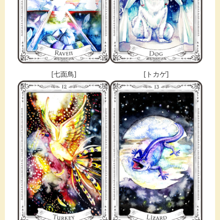
[七面鳥]
[トカゲ]