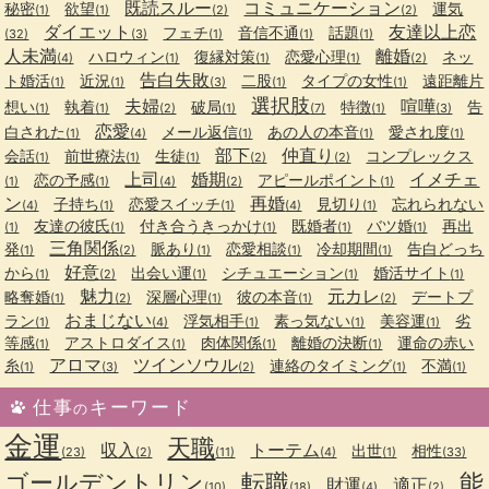
既読スルー
コミュニケーション
秘密
欲望
運気
(1)
(1)
(2)
(2)
ダイエット
友達以上恋
フェチ
音信不通
話題
(32)
(3)
(1)
(1)
(1)
人未満
離婚
ハロウィン
復縁対策
恋愛心理
ネッ
(4)
(1)
(1)
(1)
(2)
告白失敗
ト婚活
近況
二股
タイプの女性
遠距離片
(1)
(1)
(3)
(1)
(1)
選択肢
夫婦
喧嘩
想い
執着
破局
特徴
告
(1)
(1)
(2)
(1)
(7)
(1)
(3)
恋愛
白された
メール返信
あの人の本音
愛され度
(1)
(4)
(1)
(1)
(1)
部下
仲直り
会話
前世療法
生徒
コンプレックス
(1)
(1)
(1)
(2)
(2)
上司
婚期
イメチェ
恋の予感
アピールポイント
(1)
(1)
(4)
(2)
(1)
ン
再婚
子持ち
恋愛スイッチ
見切り
忘れられない
(4)
(1)
(1)
(4)
(1)
友達の彼氏
付き合うきっかけ
既婚者
バツ婚
再出
(1)
(1)
(1)
(1)
(1)
三角関係
発
脈あり
恋愛相談
冷却期間
告白どっち
(1)
(2)
(1)
(1)
(1)
好意
から
出会い運
シチュエーション
婚活サイト
(1)
(2)
(1)
(1)
(1)
魅力
元カレ
略奪婚
深層心理
彼の本音
デートプ
(1)
(2)
(1)
(1)
(2)
おまじない
ラン
浮気相手
素っ気ない
美容運
劣
(1)
(4)
(1)
(1)
(1)
等感
アストロダイス
肉体関係
離婚の決断
運命の赤い
(1)
(1)
(1)
(1)
アロマ
ツインソウル
糸
連絡のタイミング
不満
(1)
(3)
(2)
(1)
(1)
仕事
キーワード
の
金運
天職
収入
トーテム
出世
相性
(23)
(2)
(11)
(4)
(1)
(33)
ゴールデントリン
転職
能
財運
適正
(10)
(18)
(4)
(2)