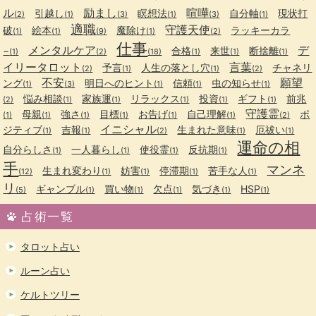
ル
励まし
喧嘩
引越し
瞑想法
自分軸
現状打
(2)
(1)
(3)
(1)
(3)
(1)
適職
守護天使
破
絵本
魔除け
ラッキーカラ
(1)
(1)
(9)
(1)
(2)
仕事
メンタルケア
デ
−
合格
来世
断捨離
(1)
(2)
(18)
(1)
(1)
(1)
イリータロット
言葉
予言
人生の落とし穴
チャネリ
(2)
(1)
(1)
(2)
不安
願望
ング
明日へのヒント
信頼
虫の知らせ
(1)
(3)
(1)
(1)
(1)
悩み相談
家族運
リラックス
投資
ギフト
前兆
(2)
(1)
(1)
(1)
(1)
(1)
守護霊
母親
強さ
目標
お告げ
自己理解
ポ
(1)
(1)
(1)
(1)
(1)
(1)
(2)
イニシャル
ジティブ
吉報
生まれた意味
厄祓い
(1)
(1)
(2)
(1)
(1)
運命の相
自分らしさ
一人暮らし
使役霊
反抗期
(1)
(1)
(1)
(1)
手
マンネ
生まれ変わり
妨害
停滞期
苦手な人
(12)
(1)
(1)
(1)
(1)
リ
ギャンブル
買い物
欠点
気づき
HSP
(5)
(1)
(1)
(1)
(1)
(1)
占術一覧
タロット占い
ルーン占い
ケルトツリー