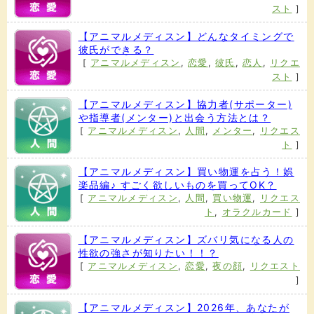
スト
]
【アニマルメディスン】どんなタイミングで
彼氏ができる？
[
アニマルメディスン
,
恋愛
,
彼氏
,
恋人
,
リクエ
スト
]
【アニマルメディスン】協力者(サポーター)
や指導者(メンター)と出会う方法とは？
[
アニマルメディスン
,
人間
,
メンター
,
リクエス
ト
]
【アニマルメディスン】買い物運を占う！娯
楽品編♪ すごく欲しいものを買ってOK？
[
アニマルメディスン
,
人間
,
買い物運
,
リクエス
ト
,
オラクルカード
]
【アニマルメディスン】ズバリ気になる人の
性欲の強さが知りたい！！？
[
アニマルメディスン
,
恋愛
,
夜の顔
,
リクエスト
]
【アニマルメディスン】2026年、あなたが