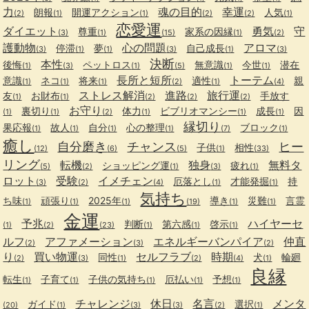
力
魂の目的
幸運
朗報
開運アクション
人気
(2)
(1)
(1)
(2)
(2)
(1)
恋愛運
ダイエット
勇気
守
尊重
家系の因縁
(3)
(1)
(15)
(1)
(2)
護動物
心の問題
アロマ
停滞
夢
自己成長
(3)
(1)
(1)
(3)
(1)
(3)
決断
本性
後悔
ペットロス
無意識
今世
潜在
(1)
(3)
(1)
(5)
(1)
(1)
長所と短所
トーテム
意識
ネコ
将来
適性
親
(1)
(1)
(1)
(2)
(1)
(4)
ストレス解消
進路
旅行運
友
お財布
手放す
(1)
(1)
(2)
(2)
(2)
お守り
裏切り
体力
ビブリオマンシー
成長
因
(1)
(1)
(2)
(1)
(1)
(1)
縁切り
果応報
故人
自分
心の整理
ブロック
(1)
(1)
(1)
(1)
(7)
(1)
癒し
自分磨き
チャンス
ヒー
子供
相性
(12)
(6)
(5)
(1)
(33)
リング
転機
独身
無料タ
ショッピング運
疲れ
(5)
(2)
(1)
(3)
(1)
ロット
受験
イメチェン
厄落とし
才能発掘
持
(3)
(2)
(4)
(1)
(1)
気持ち
ち味
頑張り
2025年
導き
災難
言霊
(1)
(1)
(1)
(19)
(1)
(1)
金運
予兆
ハイヤーセ
判断
第六感
啓示
(1)
(2)
(23)
(1)
(1)
(1)
ルフ
アファメーション
エネルギーバンパイア
仲直
(2)
(3)
(2)
り
買い物運
セルフラブ
時期
同性
犬
輪廻
(2)
(3)
(1)
(2)
(4)
(1)
良縁
転生
子育て
子供の気持ち
厄払い
予想
(1)
(1)
(1)
(1)
(1)
チャレンジ
休日
名言
メンタ
ガイド
選択
(20)
(1)
(3)
(3)
(2)
(1)