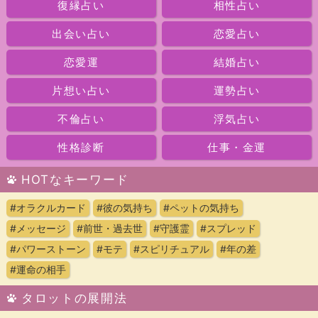
復縁占い
相性占い
出会い占い
恋愛占い
恋愛運
結婚占い
片想い占い
運勢占い
不倫占い
浮気占い
性格診断
仕事・金運
HOTなキーワード
#オラクルカード
#彼の気持ち
#ペットの気持ち
#メッセージ
#前世・過去世
#守護霊
#スプレッド
#パワーストーン
#モテ
#スピリチュアル
#年の差
#運命の相手
タロットの展開法