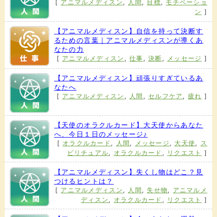
[
アニマルメディスン
,
人間
,
目標
,
モチベーショ
ン
]
【アニマルメディスン】自信を持って決断す
るための言葉｜アニマルメディスンが導くあ
なたの力
[
アニマルメディスン
,
仕事
,
決断
,
メッセージ
]
【アニマルメディスン】頑張りすぎているあ
なたへ
[
アニマルメディスン
,
人間
,
セルフケア
,
疲れ
]
【天使のオラクルカード】大天使からあなた
へ、今日１日のメッセージ♪
[
オラクルカード
,
人間
,
メッセージ
,
大天使
,
ス
ピリチュアル
,
オラクルカード
,
リクエスト
]
【アニマルメディスン】失くし物はどこ？見
つけるヒントは？
[
アニマルメディスン
,
人間
,
失せ物
,
アニマルメ
ディスン
,
オラクルカード
,
リクエスト
]