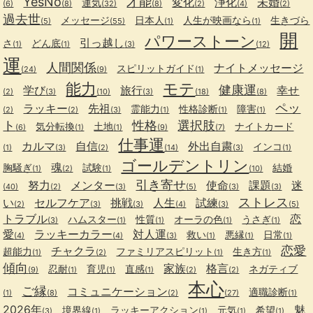
YesNo
才能
変化
浄化
未婚
運気
(6)
(8)
(32)
(8)
(2)
(4)
(2)
過去世
メッセージ
日本人
人生が映画なら
生きづら
(5)
(55)
(1)
(1)
開
パワーストーン
引っ越し
さ
どん底
(1)
(1)
(3)
(12)
運
人間関係
ナイトメッセージ
スピリットガイド
(24)
(9)
(1)
能力
モテ
健康運
学び
旅行
幸せ
(2)
(3)
(10)
(3)
(18)
(8)
ペッ
ラッキー
先祖
霊能力
性格診断
障害
(2)
(2)
(3)
(1)
(1)
(1)
ト
性格
選択肢
気分転換
土地
ナイトカード
(6)
(1)
(1)
(9)
(7)
仕事運
カルマ
自信
外出自粛
インコ
(1)
(3)
(2)
(14)
(3)
(1)
ゴールデントリン
魂
胸騒ぎ
試験
結婚
(1)
(2)
(1)
(10)
引き寄せ
努力
メンター
使命
課題
迷
(40)
(2)
(3)
(5)
(3)
(3)
ストレス
い
セルフケア
挑戦
人生
試練
(2)
(3)
(3)
(4)
(3)
(5)
トラブル
恋
ハムスター
性質
オーラの色
うさぎ
(3)
(1)
(1)
(1)
(1)
愛
ラッキーカラー
対人運
救い
悪縁
日常
(4)
(4)
(3)
(1)
(1)
(1)
恋愛
チャクラ
超能力
ファミリアスピリット
生き方
(1)
(2)
(1)
(1)
傾向
家族
格言
忍耐
育児
直感
ネガティブ
(9)
(1)
(1)
(1)
(2)
(2)
本心
ご縁
コミュニケーション
適職診断
(1)
(8)
(2)
(27)
(1)
2026年
魅
境界線
ラッキーアクション
元気
希望
(3)
(1)
(1)
(1)
(1)