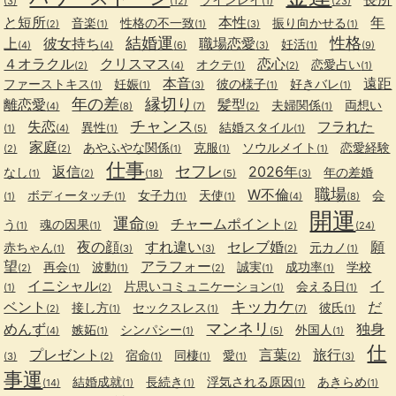
(3)
(12)
(1)
(23)
と短所
本性
年
音楽
性格の不一致
振り向かせる
(2)
(1)
(1)
(3)
(1)
結婚運
性格
上
彼女持ち
職場恋愛
妊活
(4)
(4)
(6)
(3)
(1)
(9)
４オラクル
クリスマス
恋心
オクテ
恋愛占い
(2)
(4)
(1)
(2)
(1)
本音
遠距
ファーストキス
妊娠
彼の様子
好きバレ
(1)
(1)
(3)
(1)
(1)
年の差
縁切り
離恋愛
髪型
夫婦関係
両想い
(4)
(8)
(7)
(2)
(1)
チャンス
失恋
フラれた
異性
結婚スタイル
(1)
(4)
(1)
(5)
(1)
家庭
あやふやな関係
克服
ソウルメイト
恋愛経験
(2)
(2)
(1)
(1)
(1)
仕事
セフレ
返信
2026年
なし
年の差婚
(1)
(2)
(18)
(5)
(3)
職場
W不倫
ボディータッチ
女子力
天使
会
(1)
(1)
(1)
(1)
(4)
(8)
開運
運命
チャームポイント
う
魂の因果
(1)
(1)
(9)
(2)
(24)
夜の顔
すれ違い
セレブ婚
願
赤ちゃん
元カノ
(1)
(3)
(3)
(2)
(1)
望
アラフォー
再会
波動
誠実
成功率
学校
(2)
(1)
(1)
(2)
(1)
(1)
イニシャル
イ
片思いコミュニケーション
会える日
(1)
(2)
(1)
(1)
キッカケ
ベント
だ
接し方
セックスレス
彼氏
(2)
(1)
(1)
(7)
(1)
マンネリ
めんず
独身
嫉妬
シンパシー
外国人
(4)
(1)
(1)
(5)
(1)
仕
プレゼント
言葉
旅行
宿命
同棲
愛
(3)
(2)
(1)
(1)
(1)
(2)
(3)
事運
結婚成就
長続き
浮気される原因
あきらめ
(14)
(1)
(1)
(1)
(1)