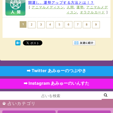
開運し、運勢アップする方法とは！？
[
アニマルメディスン
,
人間
,
運勢
,
アニマルメデ
ィスン
,
オラクルカード
]
1
2
3
4
5
6
7
8
9
Next >>
➡️ Twitter あみゅーのつぶやき
➡️ Instagram あみゅーのいんすた
占いカテゴリ