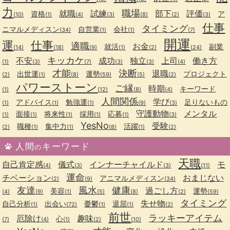
力
職場
就職
試練
部下
評価
資格
ア
(10)
(1)
(4)
(3)
(8)
(2)
(3)
仕事
タイミング
ニマルメディスン
自営業
会社
(34)
(1)
(1)
(7)
開運
運
仕事
適職
お金
就活
副業
(14)
(18)
(9)
(1)
(2)
(24)
キッカケ
不安
成功
独立
上司
働き方
(1)
(3)
(7)
(3)
(3)
(4)
才能
決断
退職
出世運
運勢
プロジェクト
(2)
(1)
(8)
(59)
(5)
(2)
パワーストーン
ご縁
時期
キーワード
(1)
(12)
(8)
(4)
人間関係
学び
アドバイス
勉強運
足りないもの
(1)
(1)
(1)
(9)
(3)
守護動物
メンタル
面接
将来性
採用
応募
(1)
(1)
(1)
(1)
(1)
(3)
YesNo
受験
職種
集中力
活躍
(2)
(1)
(1)
(8)
(1)
(2)
人間
キーワード
の
天職
自己肯定感
儀式
インナーチャイルド
モ
(4)
(3)
(3)
(11)
運命
チベーション
おまじない
アニマルメディスン
(2)
(9)
(34)
友達
風水
健康
過ごし方
美容
運勢
(4)
(9)
(1)
(5)
(8)
(2)
(59)
タイミング
失せ物
自己分析
出会い
憂鬱
退屈
(1)
(72)
(1)
(1)
(2)
前世
ラッキーアイテム
厄除け
趣味
心
(7)
(4)
(1)
(2)
(10)