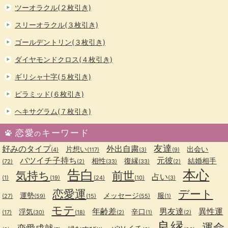
ツーオラクル(２枚引き)
スリーオラクル(３枚引き)
ゴールデントリン(３枚引き)
ダイヤモンドクロス(４枚引き)
ギリシャ十字(５枚引き)
ピラミッド(６枚引き)
ヘキサグラム(７枚引き)
恋愛
キーワード
の
友達
好みのタイプ
外出自粛
片想い
出会い
(4)
(117)
(3)
(9)
バツイチ子持ち
元彼
相性
復縁
結婚相手
(72)
(2)
(33)
(33)
(2)
告白
本心
気持ち
前世
占い
(1)
(19)
(24)
(10)
(3)
恋愛運
デート
運勢
メッセージ
服
(27)
(59)
(15)
(55)
(1)
モテ
年齢差
男友達
異性運
浮気
辛口
(17)
(30)
(18)
(2)
(1)
(2)
良縁
運命