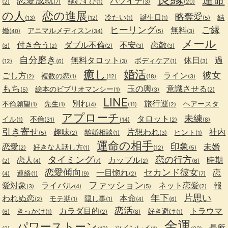
恋愛成就
バツイチ
縁むすび
(2)
(7)
(1)
(3)
(20)
の人
恋の進展
略奪愛
冷たい
誕生日
結
(13)
(12)
(1)
(1)
(5)
ヒーリング
ご縁
無料
婚
アニマルメディスン
(40)
(34)
(5)
(3)
メール
付き合う
ダブル不倫
不安
恋敵
(8)
(2)
(2)
(3)
(3)
自分磨き
無料タロット
休日
過
ボディケア
(12)
(6)
(3)
(1)
(3)
癒し
婚活
彼女
ごし方
ライン
複数の恋
(2)
(1)
(12)
(18)
(3)
もち
玉の輿
意識させる
絵本のビブリオマンシー
(5)
(1)
(3)
(2)
LINE
別れ
旅行運
不倫願望
先生
ヘアースタ
(1)
(1)
(4)
(11)
(2)
アプローチ
未練
タロット
イル
不倫
(1)
(31)
(14)
(2)
(8)
引き寄せ
趣味
片想われ
社内
離婚相談
ヒント
(5)
(2)
(1)
(3)
(1)
運命の相手
印象
恋愛
未婚
好きな人話し方
(2)
(1)
(12)
(5)
タイミング
恋の行方
恋人
カップル
時期
(2)
(4)
(7)
(2)
(6)
恋愛傾向
セカンド彼女
一目惚れ
恋
連絡
(4)
(1)
(9)
(2)
(7)
ファッション
愛対象
ライバル
ネット恋愛
報
(3)
(4)
(5)
(2)
年下
片思い
われぬ恋
本命
モテ期
隠し事
(2)
(1)
(1)
(4)
(6)
恋活
カラダ目的
トラウマ
きっかけ
好き避け
(6)
(1)
(2)
(8)
(1)
金運
パワーストーン
長所
ツインレイ