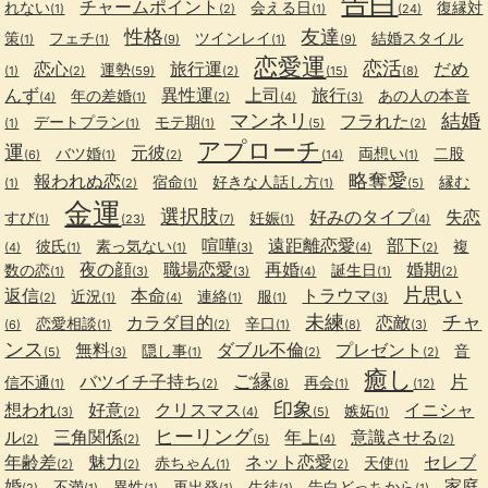
告白
チャームポイント
れない
会える日
復縁対
(1)
(2)
(1)
(24)
性格
友達
策
フェチ
ツインレイ
結婚スタイル
(1)
(1)
(9)
(1)
(9)
恋愛運
恋活
恋心
旅行運
だめ
運勢
(1)
(2)
(59)
(2)
(15)
(8)
んず
異性運
上司
旅行
年の差婚
あの人の本音
(4)
(1)
(2)
(4)
(3)
マンネリ
結婚
フラれた
デートプラン
モテ期
(1)
(1)
(1)
(5)
(2)
アプローチ
運
元彼
バツ婚
両想い
二股
(6)
(1)
(2)
(14)
(1)
略奪愛
報われぬ恋
宿命
好きな人話し方
縁む
(1)
(2)
(1)
(1)
(5)
金運
選択肢
好みのタイプ
失恋
すび
妊娠
(1)
(23)
(7)
(1)
(4)
喧嘩
遠距離恋愛
部下
彼氏
素っ気ない
複
(4)
(1)
(1)
(3)
(4)
(2)
夜の顔
職場恋愛
再婚
婚期
数の恋
誕生日
(1)
(3)
(3)
(4)
(1)
(2)
片思い
返信
本命
トラウマ
近況
連絡
服
(2)
(1)
(4)
(1)
(1)
(3)
未練
チャ
カラダ目的
恋敵
恋愛相談
辛口
(6)
(1)
(2)
(1)
(8)
(3)
ンス
無料
ダブル不倫
プレゼント
隠し事
音
(5)
(3)
(1)
(2)
(2)
癒し
ご縁
バツイチ子持ち
片
信不通
再会
(1)
(2)
(8)
(1)
(12)
印象
想われ
好意
クリスマス
イニシャ
嫉妬
(3)
(2)
(4)
(5)
(1)
ヒーリング
ル
三角関係
年上
意識させる
(2)
(2)
(5)
(4)
(2)
年齢差
魅力
ネット恋愛
セレブ
赤ちゃん
天使
(2)
(2)
(1)
(2)
(1)
婚
家庭
不満
異性
再出発
生徒
告白どっちから