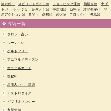
ナイ
第六感
スピリットガイド
ショッピング運
胸騒ぎ
(1)
(1)
(1)
(1)
トメッセージ
厄落とし
停滞期
妨害
才能発掘
開
(2)
(1)
(1)
(1)
(1)
運アクション
希望
憂鬱
選択
ブロック
母親
(1)
(1)
(1)
(1)
(1)
(1)
占術一覧
タロット占い
ルーン占い
ケルトツリー
アニマルメディスン
オラクルカード
数秘術
星座占い・占星術
アストロダイス
ビブリオマンシー
九星気学