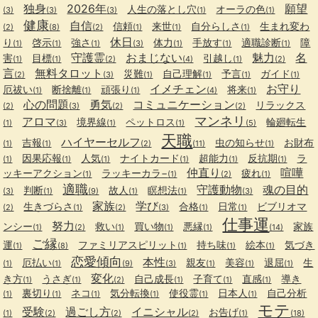
独身
2026年
願望
人生の落とし穴
オーラの色
(3)
(3)
(3)
(1)
(1)
健康
自信
信頼
来世
自分らしさ
生まれ変わ
(2)
(8)
(2)
(1)
(1)
(1)
休日
り
啓示
強さ
体力
手放す
適職診断
障
(1)
(1)
(1)
(3)
(1)
(1)
(1)
守護霊
おまじない
魅力
名
害
目標
引越し
(1)
(1)
(2)
(4)
(1)
(2)
言
無料タロット
災難
自己理解
予言
ガイド
(2)
(3)
(1)
(1)
(1)
(1)
イメチェン
お守り
厄祓い
断捨離
頑張り
将来
(1)
(1)
(1)
(4)
(1)
心の問題
勇気
コミュニケーション
リラックス
(2)
(3)
(2)
(2)
マンネリ
アロマ
境界線
ペットロス
輪廻転生
(1)
(3)
(1)
(1)
(5)
天職
ハイヤーセルフ
吉報
虫の知らせ
お財布
(1)
(1)
(2)
(11)
(1)
因果応報
人気
ナイトカード
超能力
反抗期
ラ
(1)
(1)
(1)
(1)
(1)
(1)
仲直り
喧嘩
ッキーアクション
ラッキーカラ−
疲れ
(1)
(1)
(2)
(1)
適職
守護動物
魂の目的
判断
故人
瞑想法
(3)
(1)
(9)
(1)
(1)
(3)
家族
学び
生きづらさ
合格
日常
ビブリオマ
(2)
(1)
(2)
(3)
(1)
(1)
仕事運
努力
ンシー
救い
買い物
悪縁
家族
(1)
(2)
(1)
(1)
(1)
(14)
ご縁
運
ファミリアスピリット
持ち味
絵本
気づき
(1)
(8)
(1)
(1)
(1)
恋愛傾向
本性
厄払い
親友
美容
退屈
生
(1)
(1)
(9)
(3)
(1)
(1)
(1)
変化
き方
うさぎ
自己成長
子育て
直感
導き
(1)
(1)
(2)
(1)
(1)
(1)
裏切り
ネコ
気分転換
使役霊
日本人
自己分析
(1)
(1)
(1)
(1)
(1)
(1)
モテ
受験
過ごし方
イニシャル
お告げ
(1)
(2)
(2)
(2)
(1)
(18)