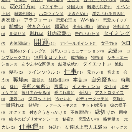
(2)
(1)
(1)
(1)
(1)
(1)
恋の行方
バツイチ
イベン
外国人
離婚の決断
(2)
(6)
(3)
(1)
(1)
ト
離婚相談
ハロウィン
あきらめ
浮気される原因
(2)
(1)
(1)
(1)
(1)
男友達
アラフォー
W不倫
恋愛心理
恋愛スイッチ
(2)
(2)
(1)
(4)
離婚
付き合う
願望
出会い運
誠実
冷却期間
(1)
(2)
(2)
(2)
(1)
(1)
タイミング
別れ
社内恋愛
見切り
告白された
(1)
(1)
(4)
(2)
(1)
開運
休日
肉体関係
アピールポイント
女子力
(7)
(1)
(24)
(1)
(1)
恋愛
連絡のタイミング
片思いコミュニケーション
コ
(3)
(1)
(1)
(4)
無料タロット
ンプレックス
成功率
特徴
シチュエー
(1)
(3)
(1)
(1)
ダイエット
ション
あやふやな関係
結婚成就
波動
(1)
(1)
(1)
(3)
仕事
髪型
ツインソウル
元カノ
音楽
会
(1)
(2)
(2)
(18)
(1)
(1)
職場
自分磨き
本音
時期
う
話題
結婚相手
(1)
(8)
(1)
(1)
(3)
(6)
長所と短所
言葉
イメチェン
愛
先生
ボデ
(4)
(1)
(2)
(2)
(4)
(1)
ィケア
振り向かせる
愛され度
会話
アストロダイス
(1)
(1)
(1)
(1)
タロット
運気
冷たい
ボディータッチ
克服
(1)
(32)
(2)
(1)
(1)
(1)
一目惚れ
欲望
ファーストキス
ネット婚活
彼の様子
(2)
(1)
(1)
(1)
縁切り
オクテ
付き合うきっかけ
不倫願望
同棲
(1)
(1)
(1)
(1)
(7)
元
絵本のビブリオマンシー
秘密
恋愛占い
略奪婚
(1)
(1)
(1)
(1)
(1)
仕事運
カレ
友達以上恋人未満
妊活
セックス
(2)
(14)
(1)
(4)