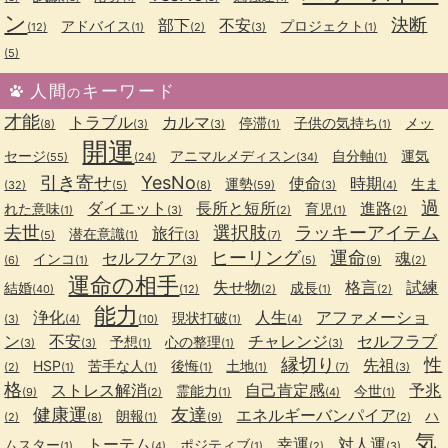
ン
決断
部下
不安
アドバイス
プロジェクト
(12)
(1)
(2)
(3)
(1)
(5)
人間
キーワード
の
才能
トラブル
カルマ
停滞
子供の気持ち
メッ
(8)
(3)
(3)
(1)
(1)
開運
セージ
アニマルメディスン
自分軸
運気
(55)
(24)
(34)
(1)
引き寄せ
YesNo
使命
時期
運勢
生ま
(32)
(5)
(8)
(59)
(3)
(4)
過
ダイエット
長所と短所
進路
れた意味
育児
(1)
(3)
(2)
(1)
(2)
去世
選択肢
ラッキーアイテム
旅行
潜在意識
(5)
(1)
(3)
(7)
ヒーリング
運命
セルフケア
魂
インコ
(6)
(1)
(3)
(5)
(9)
(2)
運命の相手
失せ物
格言
試練
結婚
成長
(40)
(12)
(2)
(1)
(2)
能力
浄化
人生
アファメーショ
現状打破
(3)
(4)
(10)
(1)
(4)
ン
不安
チャレンジ
セルフラブ
予想
心の整理
(3)
(3)
(1)
(1)
(3)
縁切り
性
先祖
HSP
苦手な人
後悔
土地
(2)
(1)
(1)
(1)
(1)
(7)
(3)
格
ストレス解消
自己肯定感
予兆
霊能力
今世
(9)
(2)
(1)
(4)
(1)
健康運
友達
エネルギーバンパイア
朗報
ハ
(2)
(8)
(1)
(9)
(2)
気
トーテム
幸運
対人運
ムスター
ポジティブ
(1)
(4)
(1)
(2)
(3)