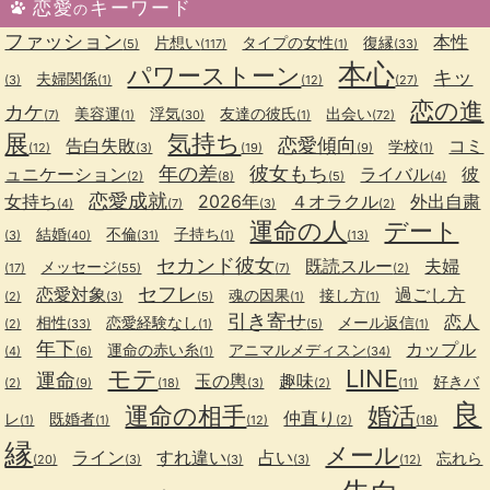
恋愛
キーワード
の
ファッション
本性
片想い
タイプの女性
復縁
(5)
(117)
(1)
(33)
本心
パワーストーン
キッ
夫婦関係
(3)
(1)
(12)
(27)
恋の進
カケ
美容運
浮気
友達の彼氏
出会い
(7)
(1)
(30)
(1)
(72)
展
気持ち
恋愛傾向
告白失敗
コミ
学校
(12)
(3)
(19)
(9)
(1)
年の差
彼女もち
ュニケーション
ライバル
彼
(2)
(8)
(5)
(4)
恋愛成就
女持ち
2026年
４オラクル
外出自粛
(4)
(7)
(3)
(2)
運命の人
デート
結婚
不倫
子持ち
(3)
(40)
(31)
(1)
(13)
セカンド彼女
既読スルー
夫婦
メッセージ
(17)
(55)
(7)
(2)
セフレ
恋愛対象
過ごし方
魂の因果
接し方
(2)
(3)
(5)
(1)
(1)
引き寄せ
恋人
相性
恋愛経験なし
メール返信
(2)
(33)
(1)
(5)
(1)
年下
カップル
運命の赤い糸
アニマルメディスン
(4)
(6)
(1)
(34)
モテ
LINE
運命
玉の輿
趣味
好きバ
(2)
(9)
(18)
(3)
(2)
(11)
良
運命の相手
婚活
仲直り
レ
既婚者
(1)
(1)
(12)
(2)
(18)
縁
メール
ライン
すれ違い
占い
忘れら
(20)
(3)
(3)
(3)
(12)