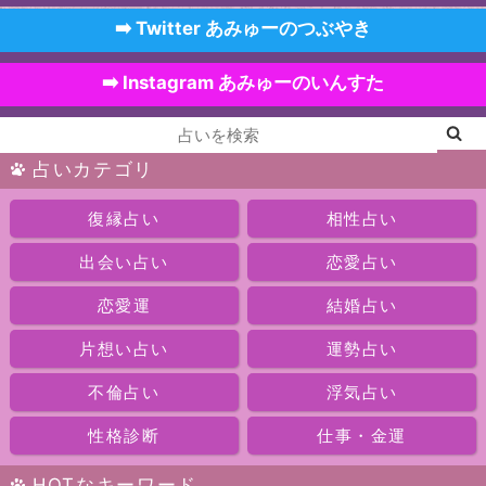
➡️ Twitter あみゅーのつぶやき
➡️ Instagram あみゅーのいんすた
占いカテゴリ
復縁占い
相性占い
出会い占い
恋愛占い
恋愛運
結婚占い
片想い占い
運勢占い
不倫占い
浮気占い
性格診断
仕事・金運
HOTなキーワード