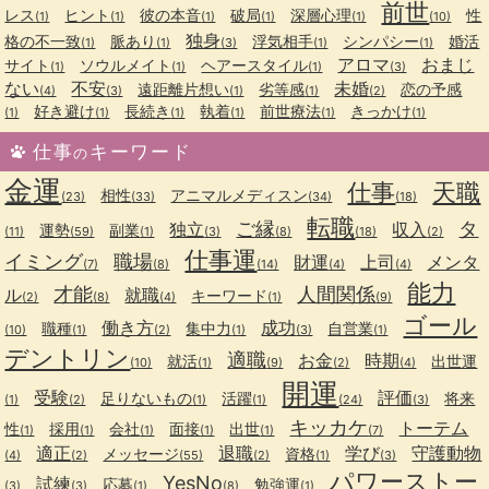
前世
レス
ヒント
彼の本音
破局
深層心理
性
(1)
(1)
(1)
(1)
(1)
(10)
独身
格の不一致
脈あり
浮気相手
シンパシー
婚活
(1)
(1)
(3)
(1)
(1)
アロマ
おまじ
サイト
ソウルメイト
ヘアースタイル
(1)
(1)
(1)
(3)
ない
不安
未婚
遠距離片想い
劣等感
恋の予感
(4)
(3)
(1)
(1)
(2)
好き避け
長続き
執着
前世療法
きっかけ
(1)
(1)
(1)
(1)
(1)
(1)
仕事
キーワード
の
金運
仕事
天職
相性
アニマルメディスン
(23)
(33)
(34)
(18)
転職
ご縁
タ
独立
収入
運勢
副業
(11)
(59)
(1)
(3)
(8)
(18)
(2)
仕事運
イミング
職場
財運
上司
メンタ
(7)
(8)
(14)
(4)
(4)
能力
才能
人間関係
ル
就職
キーワード
(2)
(8)
(4)
(1)
(9)
ゴール
働き方
成功
職種
集中力
自営業
(10)
(1)
(2)
(1)
(3)
(1)
デントリン
適職
お金
時期
就活
出世運
(10)
(1)
(9)
(2)
(4)
開運
受験
評価
足りないもの
活躍
将来
(1)
(2)
(1)
(1)
(24)
(3)
キッカケ
トーテム
性
採用
会社
面接
出世
(1)
(1)
(1)
(1)
(1)
(7)
適正
退職
学び
守護動物
メッセージ
資格
(4)
(2)
(55)
(2)
(1)
(3)
パワーストー
YesNo
試練
応募
勉強運
(3)
(3)
(1)
(8)
(1)