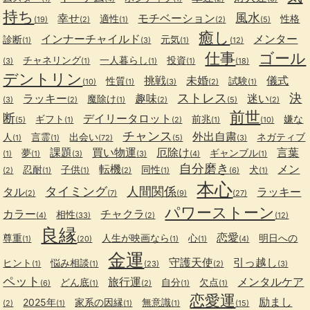
持ち
風水
幸せ
モチベーション
適性
性格
(19)
(2)
(1)
(2)
(5)
癒し
インナーチャイルド
メンター
診断
元気
(1)
(3)
(1)
(12)
仕事
ゴール
チャネリング
一人暮らし
投資
(3)
(1)
(1)
(1)
(18)
デントリン
挑戦
未婚
儀式
性質
試験
(10)
(1)
(3)
(2)
(1)
ストレス
決
ラッキー
趣味
迷い
魔除け
(3)
(2)
(1)
(2)
(5)
(2)
前世
断
デイリータロット
ギフト
前兆
嫌な
(5)
(1)
(2)
(1)
(10)
チャンス
外出自粛
人
言霊
出会い
ネガティブ
(1)
(1)
(72)
(5)
(3)
課題
買い物運
厄除け
言葉
夢
ギャンブル
(1)
(1)
(3)
(3)
(4)
(1)
自分磨き
転機
メン
忍耐
子供
同性
犬
(2)
(1)
(1)
(2)
(1)
(6)
(1)
本心
タイミング
人間関係
タル
ラッキー
(2)
(7)
(9)
(27)
パワーストーン
カラー
チャクラ
相性
(4)
(33)
(2)
(12)
良縁
恋愛
尊重
人生が映画なら
心
明日への
(1)
(20)
(1)
(1)
(4)
金運
守護天使
引っ越し
ヒント
悩み相談
(1)
(1)
(23)
(2)
(3)
ペット
旅行運
メンタルケア
どん底
自分
欠点
(6)
(1)
(2)
(1)
(1)
恋愛運
励まし
2025年
家系の因縁
無意識
(2)
(1)
(1)
(1)
(15)