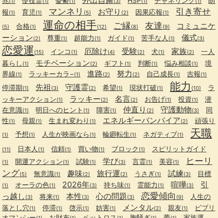
兆
使役霊
憂鬱
HSP
チャネリング
朗
(1)
(1)
(1)
(3)
(1)
(1)
マンネリ
引き寄せ
お守り
報
育児
因果応報
(1)
(1)
(5)
(2)
(1)
運命の相手
ご縁
友達
コミュニケ
合格
(5)
(1)
(12)
(8)
(9)
ーション
儀式
尊重
超能力
ガイド
苦手な人
(2)
(1)
(1)
(1)
(1)
(3)
恋愛運
厄除け
受験
家族
インコ
犬
一人
(15)
(1)
(4)
(2)
(1)
(2)
モチベーション
暮らし
ギフト
判断
悩み相談
境
(1)
(2)
(1)
(1)
(1)
進路
努力
界線
ラッキーカラ−
自己成長
吉報
(1)
(1)
(2)
(2)
(1)
(1)
能力
先祖
守護霊
停滞期
希望
現状打破
ラ
(1)
(3)
(2)
(1)
(1)
(10)
ラッキー
名言
ッキーアクション
お告げ
投資
潜
(1)
(2)
(2)
(1)
(1)
仲直り
守護動物
在意識
明日へのヒント
障害
同
(1)
(1)
(1)
(2)
(3)
エネルギーバンパイア
性
母親
生まれ変わり
頑張り
(1)
(1)
(1)
(2)
天職
予想
人生が映画なら
輪廻転生
ネガティブ
(1)
(1)
(1)
(1)
(1)
日本人
信頼
買い物
ブロック
スピリットガイド
(11)
(1)
(1)
(1)
(1)
ヒーリ
学び
開運アクション
試験
言霊
美容
(1)
(1)
(1)
(3)
(1)
(1)
ング
趣味
旅行運
試練
無意識
うさぎ
目標
(5)
(1)
(2)
(2)
(1)
(3)
2026年
喧嘩
引
オーラの色
持ち味
霊能力
(1)
(1)
(3)
(1)
(1)
(3)
恋愛傾向
っ越し
本性
心の問題
将来
人生の
(3)
(1)
(3)
(3)
(9)
メンタル
落とし穴
停滞
啓示
妨害
親友
ビブリ
(1)
(1)
(1)
(1)
(2)
(1)
オマンシー
お財布
ペットロス
胸騒ぎ
夢
家族運
(1)
(1)
(1)
(1)
(1)