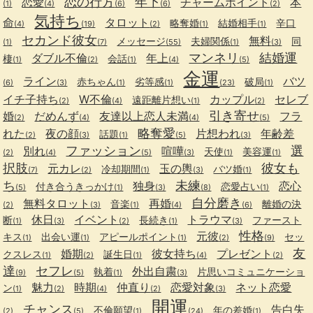
恋の行方
年下
恋愛
チャームポイント
本
(1)
(4)
(6)
(6)
(2)
気持ち
命
タロット
略奪婚
結婚相手
辛口
(4)
(19)
(2)
(1)
(1)
セカンド彼女
無料
メッセージ
夫婦関係
同
(1)
(7)
(55)
(1)
(3)
マンネリ
結婚運
ダブル不倫
年上
棲
会話
(1)
(2)
(1)
(4)
(5)
金運
ライン
バツ
赤ちゃん
劣等感
破局
(6)
(3)
(1)
(1)
(23)
(1)
イチ子持ち
W不倫
カップル
セレブ
遠距離片想い
(2)
(4)
(1)
(2)
引き寄せ
婚
だめんず
友達以上恋人未満
フラ
(2)
(4)
(4)
(5)
略奪愛
れた
夜の顔
片想われ
年齢差
話題
(2)
(3)
(1)
(5)
(3)
ファッション
選
別れ
喧嘩
天使
美容運
(2)
(4)
(5)
(3)
(1)
(1)
択肢
彼女も
元カレ
玉の輿
冷却期間
バツ婚
(7)
(2)
(1)
(3)
(1)
ち
未練
独身
恋心
付き合うきっかけ
恋愛占い
(5)
(1)
(3)
(8)
(1)
自分磨き
無料タロット
再婚
音楽
離婚の決
(2)
(3)
(1)
(4)
(6)
休日
イベント
トラウマ
断
長続き
ファースト
(1)
(3)
(2)
(1)
(3)
性格
元彼
キス
出会い運
アピールポイント
セッ
(1)
(1)
(1)
(2)
(9)
友
婚期
彼女持ち
プレゼント
クスレス
誕生日
(1)
(2)
(1)
(4)
(2)
達
セフレ
外出自粛
執着
片思いコミュニケーショ
(9)
(5)
(1)
(3)
魅力
時期
仲直り
恋愛対象
ネット恋愛
ン
(1)
(2)
(4)
(2)
(3)
開運
チャンス
告白失
不倫願望
年の差婚
(2)
(5)
(1)
(24)
(1)