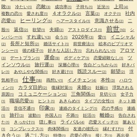
敗
恋敵
上司
冷たい
成功率
子持ち
近況
(3)
(1)
(3)
(1)
(1)
(1)
(4)
４オラクル
言葉
社内
複数の恋
愛され度
オクテ
(1)
(1)
(2)
(2)
(1)
ヒーリング
恋愛
意識させる
ヘアースタイル
二
(2)
(5)
(1)
(2)
前世
返信
夫婦
股
欲望
アストロダイス
シ
(1)
(2)
(1)
(2)
(1)
(10)
すれ違い
2026年
イニシャル
ンパシー
会う
愛
(1)
(3)
(1)
(3)
(1)
長所と短所
婚活サイト
前世療法
絵本のビブリオマ
(2)
(2)
(1)
(1)
アロマ
ンシー
彼の様子
好きな人話し方
忘れられない
(1)
(1)
(1)
(1)
運命
ツ
デートプラン
ボディケア
恋愛経験なし
(3)
(1)
(9)
(1)
(1)
インソウル
旅行運
深層心理
告白どっちから
好きバ
(2)
(2)
(1)
(1)
既読スルー
願望
レ
あやふやな関係
好き避け
浮
(1)
(1)
(1)
(2)
(2)
仕事
イメチェン
本性
気相手
両想い
ハロウ
(1)
(18)
(1)
(4)
(3)
カラダ目的
未婚
ィン
復縁対策
妊娠
浮気される
(1)
(2)
(1)
(2)
(1)
コミュニケーション
三角関係
原因
見切り
女子力
(1)
(2)
(2)
(1)
職場恋愛
ヒント
あきらめ
タイプの女性
ネット婚
(1)
(3)
(1)
(1)
(1)
印象
活
音信不通
連絡のタイミング
恋の予感
連絡
(1)
(1)
(5)
(1)
(1)
旅行
離婚
波動
外国人
不満
妊活
告白され
(1)
(3)
(1)
(1)
(1)
(1)
(2)
ライバル
た
きっかけ
隠し事
恋愛スイッチ
脈あり
(1)
(1)
(1)
(4)
(1)
付
コンプレックス
肉体関係
友達の彼氏
縁むすび
(1)
(1)
(1)
(1)
(1)
き合う
過ごし方
特徴
恋愛心理
接し方
再出発
(2)
(2)
(1)
(1)
(1)