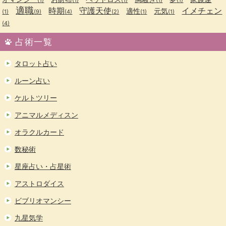
適職
時期
守護天使
イメチェン
適性
元気
(1)
(9)
(4)
(2)
(1)
(1)
(4)
占術一覧
タロット占い
ルーン占い
ケルトツリー
アニマルメディスン
オラクルカード
数秘術
星座占い・占星術
アストロダイス
ビブリオマンシー
九星気学