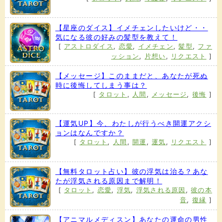
【星座のダイス】イメチェンしたいけど・・
気になる彼の好みの髪型を教えて！
[
アストロダイス
,
恋愛
,
イメチェン
,
髪型
,
ファ
ッション
,
片想い
,
リクエスト
]
【メッセージ】このままだと、あなたが死ぬ
時に後悔してしまう事は？
[
タロット
,
人間
,
メッセージ
,
後悔
]
【運気UP】今、わたしが行うべき開運アクシ
ョンはなんですか？
[
タロット
,
人間
,
開運
,
運気
,
リクエスト
]
【無料タロット占い】彼の浮気は治る？あな
たが浮気される原因まで解明！
[
タロット
,
恋愛
,
浮気
,
浮気される原因
,
彼の本
音
,
復縁
]
【アニマルメディスン】あなたの運命の男性