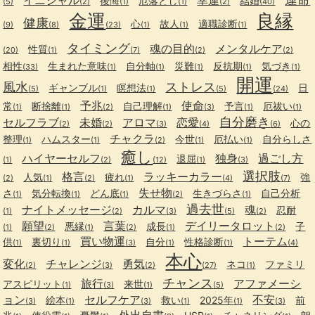
後悔
厄落とし
結婚
(5)
(2)
(1)
(1)
(2)
(40)
金運
良縁
健康
心
故人
適職診断
(9)
(8)
(23)
(1)
(1)
(1)
タイミング
魂の目的
メンタルケア
性質
(20)
(1)
(7)
(2)
(2)
相性
生まれた意味
自分軸
災難
反抗期
気づき
(33)
(1)
(1)
(1)
(1)
(1)
開運
風水
ストレス
ギャンブル
瞑想法
日
(5)
(1)
(1)
(5)
(24)
予兆
使命
常
断捨離
自己理解
予言
厄祓い
(1)
(1)
(2)
(1)
(3)
(1)
(1)
自分磨き
セルフラブ
未婚
アロマ
恋愛
心の
(2)
(2)
(3)
(4)
(6)
チャクラ
整理
ハムスター
今世
厄払い
自分らしさ
(1)
(1)
(2)
(1)
(1)
癒し
ハイヤーセルフ
独身
過ごし方
退屈
(1)
(2)
(12)
(1)
(3)
選択肢
格言
ラッキーカラー
人気
疲れ
強
(2)
(1)
(2)
(1)
(4)
(7)
失せ物
さ
気分転換
どん底
生きづらさ
自己分析
(1)
(1)
(1)
(2)
(1)
過去世
ナイトメッセージ
カルマ
魂
忍耐
(1)
(2)
(3)
(5)
(2)
願望
言葉
デイリータロット
悪縁
成長
子
(1)
(2)
(1)
(2)
(1)
(2)
買い物運
トーテム
供
裏切り
自分
性格診断
(1)
(1)
(3)
(1)
(1)
(4)
本心
変化
チャレンジ
勇気
ネコ
ファミリ
(2)
(3)
(2)
(27)
(1)
チャンス
旅行
アファメーシ
アスピリット
来世
(1)
(3)
(1)
(5)
ョン
セルフケア
不安
絵本
救い
2025年
前
(3)
(1)
(3)
(1)
(1)
(3)
外出自粛