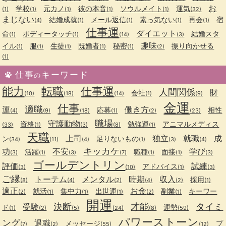
お
学校
元カノ
彼の本音
ソウルメイト
運気
(1)
(1)
(1)
(1)
(1)
(32)
まじない
結婚成就
メール返信
素っ気ない
再会
宿
(4)
(1)
(1)
(1)
(1)
仕事運
ダイエット
命
ボディータッチ
結婚スタ
(1)
(1)
(14)
(3)
趣味
イル
服
生徒
既婚者
秘密
振り向かせる
(1)
(1)
(1)
(1)
(1)
(2)
(1)
仕事
キーワード
の
能力
転職
仕事運
人間関係
財
会社
(10)
(18)
(14)
(1)
(9)
金運
仕事
適職
運
働き方
応募
相性
(4)
(9)
(18)
(1)
(2)
(23)
職場
守護動物
資格
勉強運
アニマルメディス
(33)
(1)
(3)
(8)
(1)
天職
上司
独立
就職
成
ン
足りないもの
(34)
(11)
(4)
(1)
(3)
(4)
キッカケ
功
不安
学び
活躍
職種
面接
(3)
(1)
(3)
(7)
(1)
(1)
(3)
ゴールデントリン
評価
試練
アドバイス
(3)
(10)
(1)
(3)
ご縁
トーテム
メンタル
時期
収入
採用
(8)
(4)
(2)
(4)
(2)
(1)
適正
お金
就活
集中力
出世運
副業
キーワー
(2)
(1)
(1)
(1)
(2)
(1)
開運
決断
才能
タイミ
受験
ド
運勢
(1)
(2)
(5)
(24)
(8)
(59)
パワーストーン
ング
退職
メッセージ
プ
(7)
(2)
(55)
(12)