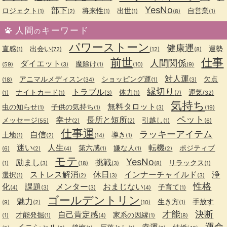
YesNo
部下
ロジェクト
将来性
出世
自営業
(1)
(2)
(1)
(1)
(8)
(1)
人間
キーワード
の
パワーストーン
健康運
直感
出会い
運勢
(1)
(72)
(12)
(8)
前世
仕事
人間関係
ダイエット
魔除け
(59)
(3)
(1)
(10)
(9)
対人運
アニマルメディスン
ショッピング運
欠点
(18)
(34)
(1)
(3)
縁切り
トラブル
ナイトカード
体力
運気
(1)
(1)
(3)
(1)
(7)
(32)
気持ち
無料タロット
虫の知らせ
子供の気持ち
(1)
(1)
(3)
(19)
ペット
幸せ
長所と短所
メッセージ
引越し
(55)
(2)
(2)
(1)
(6)
仕事運
ラッキーアイテム
自信
土地
導き
(1)
(2)
(14)
(1)
迷い
人生
転機
第六感
嫌な人
ポジティブ
(6)
(2)
(4)
(1)
(1)
(2)
モテ
YesNo
励まし
挑戦
リラックス
(1)
(3)
(18)
(3)
(8)
(1)
ストレス解消
休日
インナーチャイルド
浄
選択
(1)
(2)
(3)
(3)
性格
化
課題
メンター
おまじない
子育て
(4)
(3)
(3)
(4)
(1)
ゴールデントリン
魅力
生き方
手放す
(9)
(2)
(10)
(1)
才能
決断
自己肯定感
才能発掘
家系の因縁
(1)
(1)
(4)
(1)
(8)
運命
イニシャル
幸運