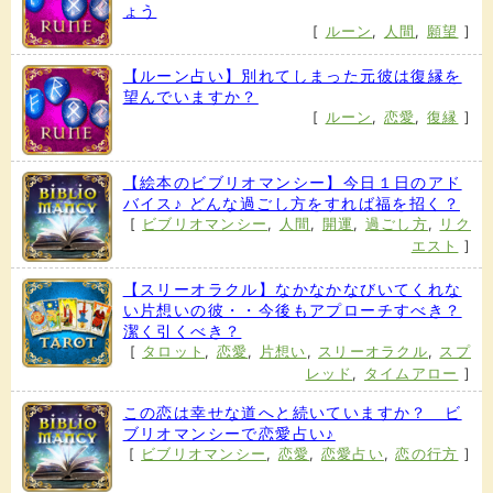
ょう
[
ルーン
,
人間
,
願望
]
【ルーン占い】別れてしまった元彼は復縁を
望んでいますか？
[
ルーン
,
恋愛
,
復縁
]
【絵本のビブリオマンシー】今日１日のアド
バイス♪ どんな過ごし方をすれば福を招く？
[
ビブリオマンシー
,
人間
,
開運
,
過ごし方
,
リク
エスト
]
【スリーオラクル】なかなかなびいてくれな
い片想いの彼・・今後もアプローチすべき？
潔く引くべき？
[
タロット
,
恋愛
,
片想い
,
スリーオラクル
,
スプ
レッド
,
タイムアロー
]
この恋は幸せな道へと続いていますか？ ビ
ブリオマンシーで恋愛占い♪
[
ビブリオマンシー
,
恋愛
,
恋愛占い
,
恋の行方
]