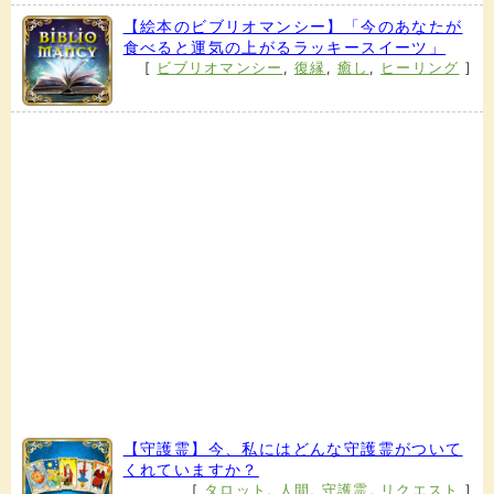
【絵本のビブリオマンシー】「今のあなたが
食べると運気の上がるラッキースイーツ」
[
ビブリオマンシー
,
復縁
,
癒し
,
ヒーリング
]
【守護霊】今、私にはどんな守護霊がついて
くれていますか？
[
タロット
,
人間
,
守護霊
,
リクエスト
]