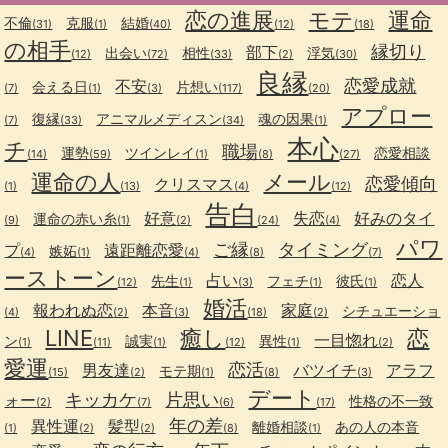
恋の進展
モテ
運命
不倫
克服
結婚
(31)
(1)
(40)
(12)
(18)
の相手
縁切り
部下
出会い
相性
浮気
(12)
(72)
(33)
(2)
(30)
良縁
恋愛成就
不安
会える日
片想い
(7)
(1)
(3)
(117)
(20)
アプロー
復縁
アニマルメディスン
魂の因果
(7)
(33)
(34)
(1)
本心
チ
職場
運勢
ツインレイ
恋愛相談
(14)
(59)
(1)
(8)
(27)
運命の人
メール
恋愛傾向
クリスマス
(1)
(13)
(4)
(12)
告白
好意
失恋
好みのタイ
運命の赤い糸
(9)
(1)
(2)
(24)
(4)
パワ
ご縁
タイミング
プ
遠距離恋愛
嫉妬
(4)
(1)
(4)
(8)
(7)
ーストーン
占い
恋人
先生
フェチ
彼氏
(12)
(1)
(3)
(1)
(1)
婚活
報われぬ恋
本音
家庭
シチュエーショ
(4)
(2)
(3)
(18)
(2)
LINE
癒し
恋
一目惚れ
ン
誠実
異性
(1)
(11)
(1)
(12)
(1)
(2)
愛運
恋活
男友達
バツイチ
アラフ
モテ期
(15)
(2)
(1)
(8)
(3)
デート
キッカケ
片思い
ォー
性格の不一致
(2)
(7)
(6)
(17)
年の差
異性運
髪型
離婚相談
あの人の本音
(1)
(2)
(2)
(8)
(1)