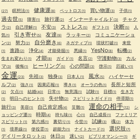
健康運
買い物運
瞑想法
ペットロス
子供
(27)
(1)
(8)
(1)
(3)
(1)
過去世
旅行運
インナーチャイルド
チャク
障害
(5)
(1)
(2)
(3)
ストレス
決断
ラ
不安
自己理解
ギフト
人
(2)
(1)
(3)
(5)
(1)
(5)
引き寄せ
友達
ラッキー
コミュニケーショ
気
(1)
(5)
(9)
(2)
自分磨き
ン
努力
ネガティブ
現状打破
来世
(2)
(2)
(6)
(1)
(1)
YesNo
進路
浄化
転機
才能発掘
悪縁
(1)
(2)
(4)
(1)
(1)
(8)
(2)
才能
名言
守護動物
カル
生まれ変わり
ガイド
(1)
(8)
(1)
(2)
(3)
ヒーリング
マ
心の問題
後悔
啓示
厄祓い
(3)
(1)
(5)
(3)
(1)
(1)
金運
風水
先祖
独身
ハイヤーセ
日本人
(23)
(3)
(3)
(1)
(5)
ルフ
長所と短所
強さ
因果応報
導き
オーラの色
(2)
(1)
(1)
(1)
(1)
欠点
結婚
日常
無意識
試験
目標
生き方
(2)
(1)
(40)
(1)
(1)
(1)
(1)
失せ物
明日へのヒント
スピリットガイド
停滞期
(1)
(1)
(2)
(1)
(1)
運命の相手
旅行
自己肯定感
美容
災難
シ
(3)
(1)
(4)
(1)
(12)
時期
ョッピング運
持ち味
心
自己成長
ファミリア
(1)
(4)
(1)
(1)
(1)
試練
魂
スピリット
第六感
裏切り
今世
体力
(1)
(1)
(1)
(1)
(3)
(2)
選択肢
境界線
使役霊
超能力
ナイトカード
(1)
(1)
(1)
(1)
(1)
(7)
デイリータロット
休日
迷い
ビブリオマンシー
ギ
(2)
(3)
(2)
(1)