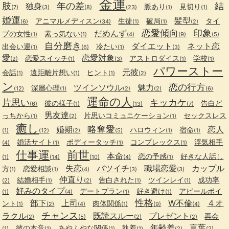
金運
肢
年の差
結
独身
脈あり
見切り
(7)
(3)
(8)
(23)
(1)
(1)
婚運
髪型
アニマルメディスン
生徒
破局
タイ
(6)
(34)
(1)
(1)
(2)
恋愛傾向
印象
だめんず
プの女性
素っ気ない
(1)
(1)
(4)
(9)
(5)
自分磨き
ダイエット
ネット恋
出会い運
冷たい
(1)
(6)
(1)
(3)
愛
恋愛対象
恋愛スイッチ
アストロダイス
学校
(2)
(1)
(3)
(1)
(1)
パワーストー
元彼
会話
遠距離片想い
ヒント
(1)
(1)
(1)
(2)
ン
恋の行方
ツインソウル
魅力
深層心理
(12)
(1)
(2)
(2)
(6)
運命の人
片思い
キッカケ
彼の様子
告白ど
(6)
(1)
(13)
(7)
男友達
っちから
片思いコミュニケーション
セックスレス
(1)
(2)
(1)
癒し
略奪愛
婚期
恋人
ハロウィン
宿命
(1)
(12)
(2)
(5)
(1)
(1)
婚活サイト
ボディータッチ
コンプレックス
浮気相手
(4)
(1)
(1)
(1)
仕事運
前世
本命
恋の予感
好きな人話し
(1)
(14)
(10)
(4)
(1)
失恋
バツイチ
職場恋愛
カップル
方
恋愛相談
(1)
(1)
(4)
(3)
(3)
仲直り
結婚相手
告白された
ツインレイ
成功率
(2)
(1)
(2)
(1)
(1)
好みのタイプ
デートプラン
好き避け
アピールポイ
(1)
(4)
(1)
(1)
性格
部下
上司
W不倫
４オ
ント
肉体関係
(1)
(2)
(4)
(1)
(9)
(4)
チャンス
ラクル
既読スルー
プレゼント
再会
(2)
(5)
(2)
(2)
年齢差
言葉
彼の本音
あやふやな関係
執着
(1)
(1)
(1)
(1)
(2)
(2)