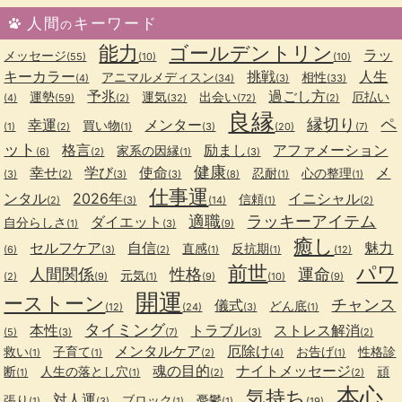
人間
キーワード
の
能力
ゴールデントリン
ラッ
メッセージ
(55)
(10)
(10)
キーカラー
挑戦
人生
アニマルメディスン
相性
(4)
(34)
(3)
(33)
予兆
過ごし方
運勢
運気
出会い
厄払い
(4)
(59)
(2)
(32)
(72)
(2)
良縁
縁切り
ペ
幸運
メンター
買い物
(1)
(2)
(1)
(3)
(20)
(7)
ット
格言
励まし
アファメーション
家系の因縁
(6)
(2)
(1)
(3)
健康
幸せ
学び
使命
メ
忍耐
心の整理
(3)
(2)
(3)
(3)
(8)
(1)
(1)
仕事運
ンタル
2026年
イニシャル
信頼
(2)
(3)
(14)
(1)
(2)
適職
ラッキーアイテム
ダイエット
自分らしさ
(1)
(3)
(9)
癒し
セルフケア
自信
魅力
直感
反抗期
(6)
(3)
(2)
(1)
(1)
(12)
前世
パワ
人間関係
性格
運命
元気
(2)
(9)
(1)
(9)
(10)
(9)
開運
ーストーン
チャンス
儀式
どん底
(12)
(24)
(3)
(1)
タイミング
本性
トラブル
ストレス解消
(5)
(3)
(7)
(3)
(2)
メンタルケア
厄除け
救い
子育て
お告げ
性格診
(1)
(1)
(2)
(4)
(1)
魂の目的
ナイトメッセージ
断
人生の落とし穴
頑
(1)
(1)
(2)
(2)
本心
気持ち
対人運
張り
ブロック
憂鬱
(1)
(3)
(1)
(1)
(19)