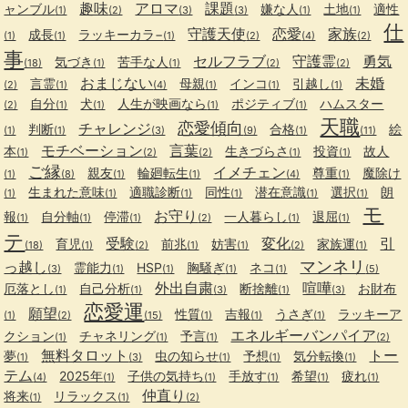
趣味
アロマ
課題
ャンブル
嫌な人
土地
適性
(1)
(2)
(3)
(3)
(1)
(1)
仕
守護天使
恋愛
家族
成長
ラッキーカラ−
(1)
(1)
(1)
(2)
(4)
(2)
事
セルフラブ
守護霊
勇気
気づき
苦手な人
(18)
(1)
(1)
(2)
(2)
おまじない
未婚
言霊
母親
インコ
引越し
(2)
(1)
(4)
(1)
(1)
(1)
自分
犬
人生が映画なら
ポジティブ
ハムスター
(2)
(1)
(1)
(1)
(1)
天職
恋愛傾向
チャレンジ
判断
合格
絵
(1)
(1)
(3)
(9)
(1)
(11)
モチベーション
言葉
本
生きづらさ
投資
故人
(1)
(2)
(2)
(1)
(1)
ご縁
イメチェン
親友
輪廻転生
尊重
魔除け
(1)
(8)
(1)
(1)
(4)
(1)
生まれた意味
適職診断
同性
潜在意識
選択
朗
(1)
(1)
(1)
(1)
(1)
(1)
モ
お守り
報
自分軸
停滞
一人暮らし
退屈
(1)
(1)
(1)
(2)
(1)
(1)
テ
受験
変化
引
育児
前兆
妨害
家族運
(18)
(1)
(2)
(1)
(1)
(2)
(1)
マンネリ
っ越し
霊能力
HSP
胸騒ぎ
ネコ
(3)
(1)
(1)
(1)
(1)
(5)
外出自粛
喧嘩
厄落とし
自己分析
断捨離
お財布
(1)
(1)
(3)
(1)
(3)
恋愛運
願望
性質
吉報
うさぎ
ラッキーア
(1)
(2)
(15)
(1)
(1)
(1)
エネルギーバンパイア
クション
チャネリング
予言
(1)
(1)
(1)
(2)
無料タロット
トー
夢
虫の知らせ
予想
気分転換
(1)
(3)
(1)
(1)
(1)
テム
2025年
子供の気持ち
手放す
希望
疲れ
(4)
(1)
(1)
(1)
(1)
(1)
仲直り
将来
リラックス
(1)
(1)
(2)