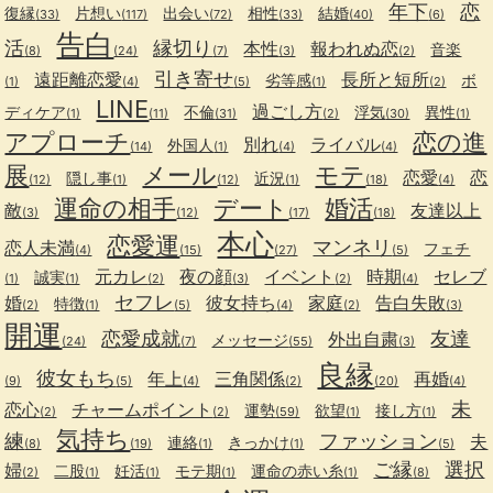
年下
恋
復縁
片想い
出会い
相性
結婚
(33)
(117)
(72)
(33)
(40)
(6)
告白
活
縁切り
本性
報われぬ恋
音楽
(8)
(24)
(7)
(3)
(2)
引き寄せ
遠距離恋愛
長所と短所
劣等感
ボ
(1)
(4)
(5)
(1)
(2)
LINE
過ごし方
ディケア
不倫
浮気
異性
(1)
(11)
(31)
(2)
(30)
(1)
アプローチ
恋の進
別れ
ライバル
外国人
(14)
(1)
(4)
(4)
展
メール
モテ
恋愛
恋
隠し事
近況
(12)
(1)
(12)
(1)
(18)
(4)
運命の相手
デート
婚活
敵
友達以上
(3)
(12)
(17)
(18)
本心
恋愛運
マンネリ
恋人未満
フェチ
(4)
(15)
(27)
(5)
元カレ
夜の顔
イベント
時期
セレブ
誠実
(1)
(1)
(2)
(3)
(2)
(4)
セフレ
婚
彼女持ち
家庭
告白失敗
特徴
(2)
(1)
(5)
(4)
(2)
(3)
開運
恋愛成就
友達
外出自粛
メッセージ
(24)
(7)
(55)
(3)
良縁
彼女もち
年上
三角関係
再婚
(9)
(5)
(4)
(2)
(20)
(4)
未
恋心
チャームポイント
運勢
欲望
接し方
(2)
(2)
(59)
(1)
(1)
気持ち
練
ファッション
夫
連絡
きっかけ
(8)
(19)
(1)
(1)
(5)
ご縁
選択
婦
二股
妊活
モテ期
運命の赤い糸
(2)
(1)
(1)
(1)
(1)
(8)