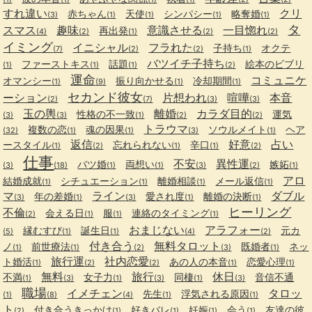
すれ違い
クリ
赤ちゃん
天使
シンパシー
略奪婚
(3)
(1)
(1)
(1)
(1)
タ
スマス
趣味
意識させる
一目惚れ
再出発
(4)
(2)
(1)
(2)
(2)
イミング
イニシャル
フラれた
子持ち
オクテ
(7)
(2)
(2)
(1)
バツイチ子持ち
ファーストキス
話題
絵本のビブリ
(1)
(1)
(1)
(2)
運命
コミュニケ
オマンシー
振り向かせる
冷却期間
(1)
(9)
(1)
(1)
セカンド彼女
ーション
片想われ
喧嘩
本音
(2)
(7)
(3)
(3)
玉の輿
離婚
カラダ目的
性格の不一致
運気
(3)
(3)
(1)
(2)
(2)
トラウマ
複数の恋
魂の因果
ソウルメイト
ヘア
(32)
(1)
(1)
(3)
(1)
返信
好意
占い
ースタイル
忘れられない
辛口
(1)
(2)
(1)
(1)
(2)
仕事
不安
異性運
バツ婚
両想い
嫉妬
(3)
(18)
(1)
(1)
(3)
(2)
(1)
アロ
結婚成就
シチュエーション
離婚相談
メール返信
(1)
(1)
(1)
(1)
マ
ライン
ダブル
年の差婚
愛され度
離婚の決断
(3)
(1)
(3)
(1)
(1)
ヒーリング
不倫
会える日
服
連絡のタイミング
(2)
(1)
(1)
(1)
おまじない
アラフォー
縁むすび
誕生日
元カ
(5)
(1)
(1)
(4)
(2)
付き合う
無料タロット
ノ
前世療法
既婚者
ネッ
(1)
(1)
(2)
(3)
(1)
旅行運
社内恋愛
ト婚活
あの人の本音
恋愛心理
(1)
(2)
(2)
(1)
(1)
無料
旅行
休日
不満
女子力
同棲
音信不通
(1)
(3)
(1)
(3)
(1)
(3)
職場
イメチェン
タロッ
先生
浮気される原因
(1)
(8)
(4)
(1)
(1)
ト
付き合うきっかけ
好きバレ
妊娠
会う
友達の彼
(2)
(1)
(1)
(1)
(1)