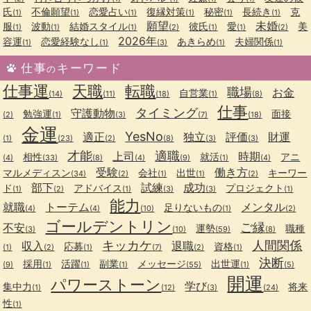
氏
不倫願望
恋愛占い
復縁対策
秘密
長続き
克
(1)
(1)
(1)
(1)
(1)
(1)
願望
未婚
服
波動
結婚スタイル
彼氏
愛
美
(1)
(1)
(1)
(2)
(1)
(1)
(2)
2026年
容運
恋愛経験なし
あきらめ
夫婦関係
(1)
(1)
(3)
(1)
(1)
仕事
キーワード
の
仕事運
天職
転職
職場
お金
自営業
(14)
(11)
(18)
(1)
(8)
仕事
タイミング
守護動物
勉強運
面接
(2)
(1)
(3)
(7)
(18)
金運
YesNo
適正
独立
評価
財運
(1)
(23)
(2)
(8)
(3)
(3)
才能
適職
上司
時期
相性
就活
アニ
(4)
(33)
(8)
(4)
(9)
(1)
(4)
受験
働き方
マルメディスン
会社
出世
キーワー
(34)
(2)
(1)
(1)
(2)
部下
試練
成功
ド
アドバイス
プロジェクト
(1)
(2)
(1)
(3)
(3)
(1)
能力
就職
トーテム
メンタル
足りないもの
(4)
(4)
(10)
(1)
(2)
ゴールデントリン
ご縁
不安
運勢
職種
(3)
(10)
(59)
(8)
キッカケ
人間関係
収入
退職
応募
資格
(1)
(2)
(1)
(7)
(2)
(1)
決断
採用
活躍
副業
メッセージ
出世運
(9)
(1)
(1)
(1)
(55)
(1)
(5)
開運
パワーストーン
学び
集中力
将来
(1)
(12)
(3)
(24)
性
(1)